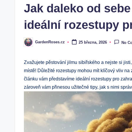
Jak daleko od sebe 
ideální rozestupy p
GardenRoses.cz
25 března, 2026
No C
Posted
by
Zvažujete pěstování jilmu sibiřského a nejste si jisti
místě! Důležité rozestupy mohou mít klíčový vliv na 
článku vám představíme ideální rozestupy pro zahradní
zároveň vám přinesou užitečné tipy, jak s nimi sprá