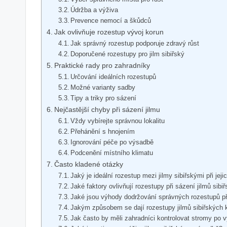
Údržba a výživa
Prevence nemocí a škůdců
Jak ovlivňuje rozestup vývoj korun
Jak správný rozestup podporuje zdravý růst
Doporučené rozestupy pro jilm sibiřský
Praktické rady pro zahradníky
Určování ideálních rozestupů
Možné varianty sadby
Tipy a triky pro sázení
Nejčastější chyby při sázení jilmu
Vždy vybírejte správnou lokalitu
Přehánění s hnojením
Ignorování péče po výsadbě
Podcenění místního klimatu
Často kladené otázky
Jaký je ideální rozestup mezi jilmy sibiřskými při jej
Jaké faktory ovlivňují rozestupy při sázení jilmů sibi
Jaké jsou výhody dodržování správných rozestupů p
Jakým způsobem se dají rozestupy jilmů sibiřských k
Jak často by měli zahradníci kontrolovat stromy po v