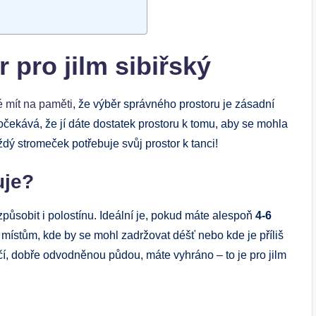
r pro jilm sibiřský
é mít na paměti
, že výběr správného prostoru je zásadní
 očekává, že jí dáte dostatek prostoru k tomu, aby se mohla
ždý stromeček potřebuje svůj prostor k tanci!
uje?
způsobit i polostínu. Ideální je, pokud máte alespoň
4-6
 místům, kde by se mohl zadržovat déšť nebo kde je příliš
čí, dobře odvodněnou půdou, máte vyhráno – to je pro jilm