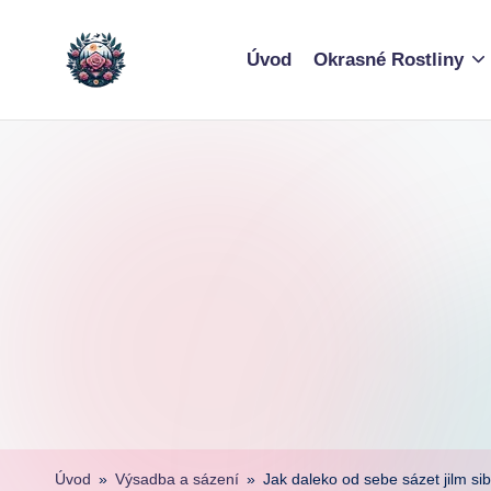
Skip
Úvod
Okrasné Rostliny
to
content
Úvod
»
Výsadba a sázení
»
Jak daleko od sebe sázet jilm sib