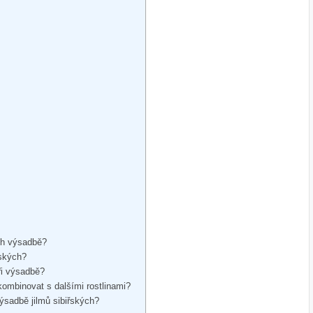
ich výsadbě?
řských?
ři výsadbě?
ombinovat s dalšími rostlinami?
ýsadbě jilmů sibiřských?