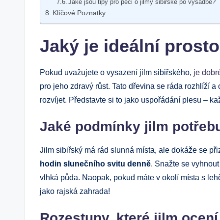
Jaké jsou tipy pro péči o jilmy sibiřské po výsadbě?
Klíčové Poznatky
Jaký je ideální prosto
Pokud uvažujete o vysazení jilm sibiřského,
je dobr
pro jeho zdravý růst. Tato dřevina se ráda rozhlíží a
rozvíjet. Představte si to jako uspořádání plesu – ka
Jaké podmínky jilm potřeb
Jilm sibiřský má rád slunná místa, ale dokáže se při
hodin slunečního svitu denně
. Snažte se vyhnout
vlhká půda. Naopak, pokud máte v okolí místa s leh
jako rajská zahrada!
Rozestupy, které jilm ocení