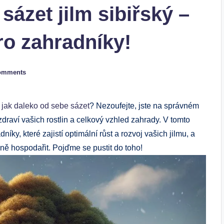
sázet jilm sibiřský –
ro zahradníky!
omments
,
jak daleko od sebe sázet
? Nezoufejte, jste na správném
zdraví vašich rostlin a celkový vzhled zahrady. V tomto
ky, které zajistí optimální růst a rozvoj vašich jilmu, a
vně hospodařit. Pojďme se pustit do toho!