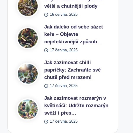
větší a chutnější plody
16 června, 2025
Jak daleko od sebe sázet
keře – Objevte
nejefektivnější způsob…
17 června, 2025
Jak zazimovat chilli
papričky: Zachraňte své
chutě před mrazem!
17 června, 2025
Jak zazimovat rozmarýn v
květináči: Udržte rozmarýn
svěží i přes…
17 června, 2025