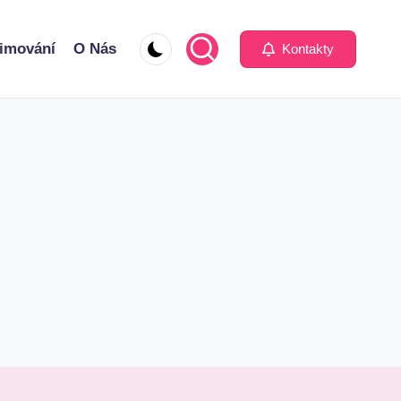
imování
O Nás
Kontakty