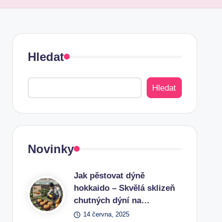
Hledat
Hledat
Novinky
Jak pěstovat dýně
hokkaido – Skvělá sklizeň
chutných dýní na…
14 června, 2025