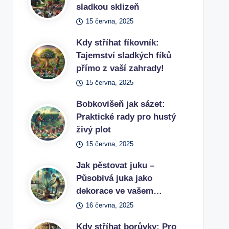
sladkou sklizeň
15 června, 2025
Kdy stříhat fíkovník:
Tajemství sladkých fíků
přímo z vaší zahrady!
15 června, 2025
Bobkovišeň jak sázet:
Praktické rady pro hustý
živý plot
15 června, 2025
Jak pěstovat juku –
Působivá juka jako
dekorace ve vašem…
16 června, 2025
Kdy stříhat borůvky: Pro