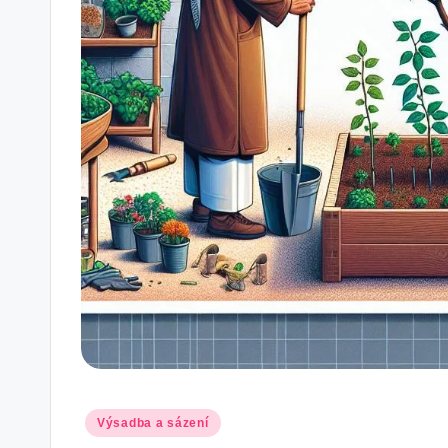
Posted
Výsadba a sázení
in