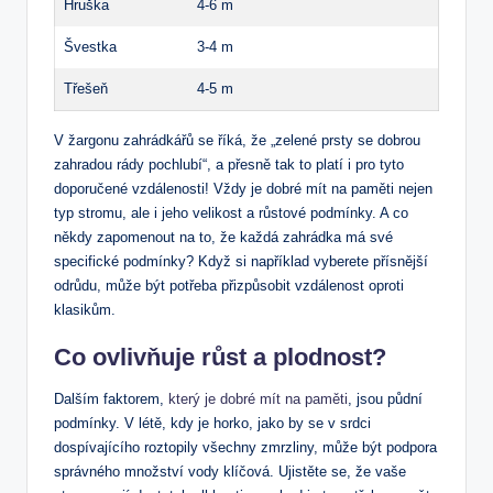
Hruška
4-6 m
Švestka
3-4 m
Třešeň
4-5 m
V žargonu zahrádkářů se říká, že „zelené prsty se dobrou
zahradou rády pochlubí“, a přesně tak to platí i pro tyto
doporučené vzdálenosti! Vždy je dobré mít na paměti nejen
typ stromu, ale i jeho velikost a růstové podmínky. A co
někdy zapomenout na to, že každá zahrádka má své
specifické podmínky? Když si například vyberete přísnější
odrůdu, může být potřeba přizpůsobit vzdálenost oproti
klasikům.
Co ovlivňuje růst a plodnost?
Dalším faktorem,
který je dobré mít na paměti
, jsou půdní
podmínky. V létě, kdy je horko, jako by se v srdci
dospívajícího roztopily všechny zmrzliny, může být podpora
správného množství vody klíčová. Ujistěte se, že vaše