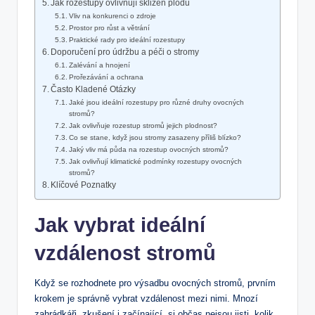
Jak rozestupy ovlivňují sklizeň plodů
Vliv na konkurenci o zdroje
Prostor pro růst a větrání
Praktické rady pro ideální rozestupy
Doporučení pro údržbu a péči o stromy
Zalévání a hnojení
Prořezávání a ochrana
Často Kladené Otázky
Jaké jsou ideální rozestupy pro různé druhy ovocných
stromů?
Jak ovlivňuje rozestup stromů jejich plodnost?
Co se stane, když jsou stromy zasazeny příliš blízko?
Jaký vliv má půda na rozestup ovocných stromů?
Jak ovlivňují klimatické podmínky rozestupy ovocných
stromů?
Klíčové Poznatky
Jak vybrat ideální
vzdálenost stromů
Když se rozhodnete pro výsadbu ovocných stromů, prvním
krokem je správně vybrat vzdálenost mezi nimi. Mnozí
zahrádkáři, zkušení i začínající, si občas nejsou jisti, kolik