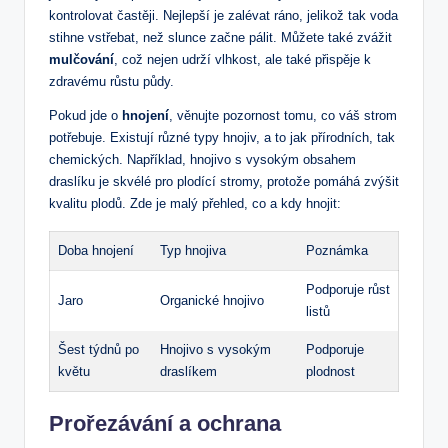
kontrolovat častěji. Nejlepší je zalévat ráno, jelikož tak voda
stihne vstřebat, než slunce začne pálit. Můžete také zvážit
mulčování
, což nejen udrží vlhkost, ale také přispěje k
zdravému růstu půdy.
Pokud jde o
hnojení
, věnujte pozornost tomu, co váš strom
potřebuje. Existují různé typy hnojiv, a to jak přírodních, tak
chemických. Například, hnojivo s vysokým obsahem
draslíku je skvélé pro plodící stromy, protože pomáhá zvýšit
kvalitu plodů. Zde je malý přehled, co a kdy hnojit:
Doba hnojení
Typ hnojiva
Poznámka
Podporuje růst
Jaro
Organické hnojivo
listů
Šest týdnů po
Hnojivo s vysokým
Podporuje
květu
draslíkem
plodnost
Prořezávání a ochrana