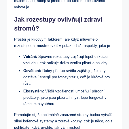
malém sadu, raději si přečtěte, co kterému pestovanci
vyhovuje.
Jak rozestupy ovlivňují zdraví
stromů?
Prostor je klíčovým faktorem, ale když mluvíme o
rozestupech, musíme vzít v potaz i další aspekty, jako je:
Větrání:
Správné rozestupy zajišťují lepší cirkulaci
vzduchu, což snižuje riziko vzniku plísní a hniloby.
Osvětlení:
Dobrý přístup světla zajišťuje, že listy
dostávají energii pro fotosyntézu, což je klíčové pro
růst.
Ekosystém:
Větší vzdálenosti umožňují přírodní
predátory, jako jsou ptáci a hmyz, lépe fungovat v
rámci ekosystému.
Pamatujte si, že optimálně zasazené stromy budou vytvářet
silné kořenové systémy a zdravé koruny, což je něco, co si
pohlídáte, když uvidíte, jak vám rostou!