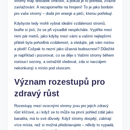
stromy mají dostatek vlhkosti, a pokud je to potřeba, zvažte
zavlažování. A nezapomeňte na hnojení! To je jako bonbón
pro vaše stromy – dodá jim energii a péči, kterou potřebují.
Kdybyste tedy mohli vybrat ideální vzdálenost stromů,
buďte si jisti, že se při výsadbě nespěcháte. Vyplňte mezi
nimi pár metrů, jako kdyby mezi vámi a vašimi nejlepšími
přáteli byla pohodlná vzdálenost, a sledujte, jak vám rostou
a plodí! Cožpak to nezní jako úžasná budoucnost? Důležité
je například i pozorovat, co se děje s Vašimi stromy během
rostoucí sezony, a ostražitě sledovat, zda si navzájem
nekonkurojí o místo pod sluncem.
Význam rozestupů pro
zdravý růst
Rozestupy mezi ovocnými stromy jsou pro jejich zdravý
růst klíčové, a i když se to může na první pohled zdát jako
banalita, má to své důvody. Když stromy dospějí, zabírají
více místa, než si možná představujete – někdy to vypadá,