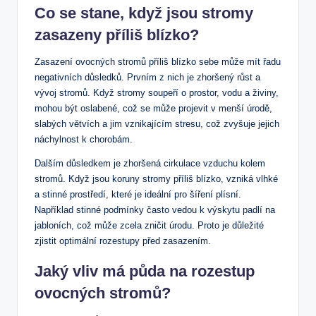
Co se stane, když jsou stromy
zasazeny příliš blízko?
Zasazení ovocných stromů příliš blízko sebe může mít řadu
negativních důsledků. Prvním z nich je zhoršený růst a
vývoj stromů. Když stromy soupeří o prostor, vodu a živiny,
mohou být oslabené, což se může projevit v menší úrodě,
slabých větvích a jim vznikajícím stresu, což zvyšuje jejich
náchylnost k chorobám.
Dalším důsledkem je zhoršená cirkulace vzduchu kolem
stromů. Když jsou koruny stromy příliš blízko, vzniká vlhké
a stinné prostředí, které je ideální pro šíření plísní.
Například stinné podmínky často vedou k výskytu padlí na
jabloních, což může zcela zničit úrodu. Proto je důležité
zjistit optimální rozestupy před zasazením.
Jaký vliv má půda na rozestup
ovocných stromů?