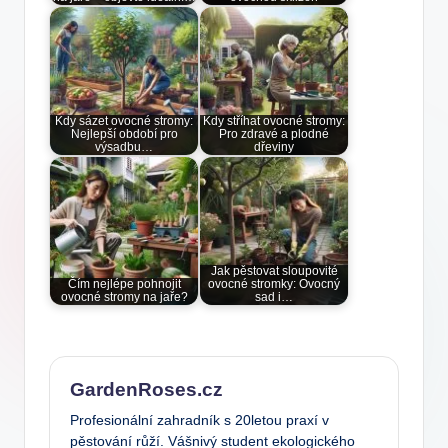
Kdy sázet ovocné stromy:
Kdy stříhat ovocné stromy:
Nejlepší období pro
Pro zdravé a plodné
výsadbu…
dřeviny
Jak pěstovat sloupovité
Čím nejlépe pohnojit
ovocné stromky: Ovocný
ovocné stromy na jaře?
sad i…
GardenRoses.cz
Profesionální zahradník s 20letou praxí v
pěstování růží. Vášnivý student ekologického