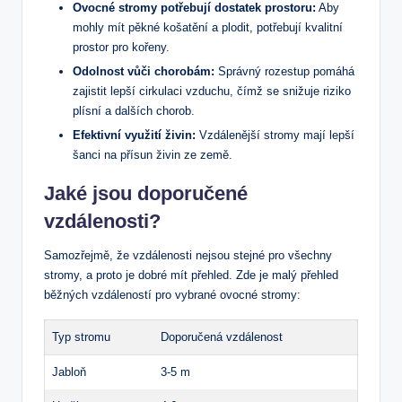
Ovocné stromy potřebují dostatek prostoru:
Aby
mohly mít pěkné košatění a plodit, potřebují kvalitní
prostor pro kořeny.
Odolnost vůči chorobám:
Správný rozestup pomáhá
zajistit lepší cirkulaci vzduchu, čímž se snižuje riziko
plísní a dalších chorob.
Efektivní využití živin:
Vzdálenější stromy mají lepší
šanci na přísun živin ze země.
Jaké jsou doporučené
vzdálenosti?
Samozřejmě, že vzdálenosti nejsou stejné pro všechny
stromy, a proto je dobré mít přehled. Zde je malý přehled
běžných vzdáleností pro vybrané ovocné stromy:
Typ stromu
Doporučená vzdálenost
Jabloň
3-5 m