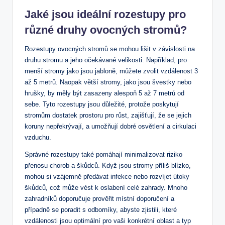
Jaké jsou ideální rozestupy pro
různé druhy ovocných stromů?
Rozestupy ovocných stromů se mohou lišit v závislosti na
druhu stromu a jeho očekávané velikosti. Například, pro
menší stromy jako jsou jabloně, můžete zvolit vzdálenost 3
až 5 metrů. Naopak větší stromy, jako jsou švestky nebo
hrušky, by měly být zasazeny alespoň 5 až 7 metrů od
sebe. Tyto rozestupy jsou důležité, protože poskytují
stromům dostatek prostoru pro růst, zajišťují, že se jejich
koruny nepřekrývají, a umožňují dobré osvětlení a cirkulaci
vzduchu.
Správné rozestupy také pomáhají minimalizovat riziko
přenosu chorob a škůdců. Když jsou stromy příliš blízko,
mohou si vzájemně předávat infekce nebo rozvíjet útoky
škůdců, což může vést k oslabení celé zahrady. Mnoho
zahradníků doporučuje prověřit místní doporučení a
případně se poradit s odborníky, abyste zjistili, které
vzdálenosti jsou optimální pro vaši konkrétní oblast a typ