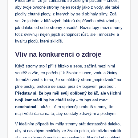
Představ si, že jsi zahradník se zeleným palcem – chceš,
aby tvoje ovocné stromy nejen rostly jako z vody, ale také
plodily chutné plody, z kterých by se ti sbíhaly sliny. Zdá
se, že jedním z klíčových faktorů úspěšného pěstování je,
jak daleko od sebe stromy zasadíš. Rozestupy mezi stromy
totiž ovlivňují nejen jejich schopnost růst, ale i množství a
kvalitu plodů, které sklidíš.
Vliv na konkurenci o zdroje
Když stromy stojí příliš blízko u sebe, začíná mezi nimi
soutěž o vše, co potřebují k životu: slunce, vodu a živiny.
To může vést k tomu, že se některý strom „nepředvede“ na
plné pecky, protože se snaží přežít v bojovém prostředí.
Představ si, že bys měl svůj oblíbený koláč, ale všichni
tvoji kamarádi by ho chtěli taky – to bys asi moc
neochutnal!
Takže – čím správněji umístíš stromy, tím
mají větší šanci na to, aby se staly zdravými a plodnými.
V ideálním případě by měly stromy stát dostatečně daleko,
aby si navzájem nedělaly ze života peklo, ale blízko natolik,
aby se vzájemně podílely na opylování. Například u jabloní