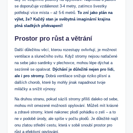
se doporučuje vzdálenost 3-4 metry, zatímco švestky
potřebují více místa – až 5-6 metrů.
To zní jako plán na
výlet, že? Každý stan je svébytná imaginární krajina
plná sladkých překvapení!
Prostor pro růst a větrání
Další důležitou věcí, kterou rozestupy ovlivňují, je možnost
ventilace a slunečního svitu. Když stromy nejsou natlačené
na sebe jako sardinky v plechovce, mohou lépe dýchat a
sezónně se opalovat.
Dýchání je důležité nejen pro lidi,
ale i pro stromy.
Dobrá ventilace snižuje riziko plísní a
dalších chorob, které by mohly jinak napadnout tvoje
miláčky a snížit výnosy.
Na druhou stranu, pokud sázíš stromy příliš daleko od sebe,
mohou mít omezené možnosti opylování. Můžeš mít krásné
a zdravé stromy, které nakonec plodí pohádku o zelí – a to
ne v podobě úrody, ale spíše v počtu plodů. Je důležité najít
onu zlatou střední cestu, která v sobě snoubí prostor pro
růst a efektivní opylování.