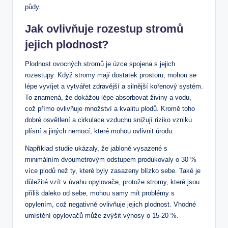
půdy.
Jak ovlivňuje rozestup stromů
jejich plodnost?
Plodnost ovocných stromů je úzce spojena s jejich
rozestupy. Když stromy mají dostatek prostoru, mohou se
lépe vyvíjet a vytvářet zdravější a silnější kořenový systém.
To znamená, že dokážou lépe absorbovat živiny a vodu,
což přímo ovlivňuje množství a kvalitu plodů. Kromě toho
dobré osvětlení a cirkulace vzduchu snižují riziko vzniku
plísní a jiných nemocí, které mohou ovlivnit úrodu.
Například studie ukázaly, že jabloně vysazené s
minimálním dvoumetrovým odstupem produkovaly o 30 %
více plodů než ty, které byly zasazeny blízko sebe. Také je
důležité vzít v úvahu opylovače, protože stromy, které jsou
příliš daleko od sebe, mohou samy mít problémy s
opylením, což negativně ovlivňuje jejich plodnost. Vhodné
umístění opylovačů může zvýšit výnosy o 15-20 %.