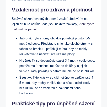
Vzdálenost pro zdraví a plodnost
Správné sázení ovocných stromů závisí především na
jejich druhu a odrůdě. Zde jsou některé základy,
které byste
měli mít na paměti
:
Jabloně:
Tyto stromy obvykle potřebují prostor 3-5
metrů od sebe. Představte si je jako dlouhé stromy s
tahem na branku – potřebují místo, aby se mohly
rozvětvovat a nabízet své úžasné plody.
Hrušně:
Ty se doporučuje sázet 3-4 metry vedle sebe,
protože mají tendenci rozrůst se do šířky a jejich
větve si rády povídají s ostatními, ale ne příliš blízko!
Švestky:
Tyto krásky se cítí nejlépe ve vzdálenosti 4-
5 metrů, aby mohly v klidu růst a nést sladké plody
bez rizika, že se zapletou s bakteriemi nebo
konkurenci.
Praktické tipy pro úspěšné sázení