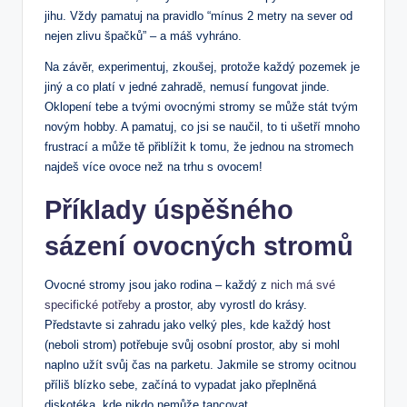
jihu. Vždy pamatuj na pravidlo “mínus 2 metry na sever od
nejen zlivu špačků” – a máš vyhráno.
Na závěr, experimentuj, zkoušej, protože každý pozemek je
jiný a co platí v jedné zahradě, nemusí fungovat jinde.
Oklopení tebe a tvými ovocnými stromy se může stát tvým
novým hobby. A pamatuj, co jsi se naučil, to ti ušetří mnoho
frustrací a může tě přiblížit k tomu, že jednou na stromech
najdeš více ovoce než na trhu s ovocem!
Příklady úspěšného
sázení ovocných stromů
Ovocné stromy jsou jako rodina – každý z
nich má své
specifické potřeby
a prostor, aby vyrostl do krásy.
Představte si zahradu jako velký ples, kde každý host
(neboli strom) potřebuje svůj osobní prostor, aby si mohl
naplno užít svůj čas na parketu. Jakmile se stromy ocitnou
příliš blízko sebe, začíná to vypadat jako přeplněná
diskotéka, kde nikdo nemůže tancovat.