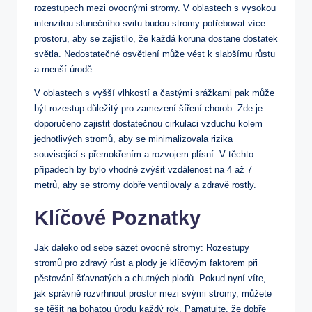
rozestupech mezi ovocnými stromy. V oblastech s vysokou
intenzitou slunečního svitu budou stromy potřebovat více
prostoru, aby se zajistilo, že každá koruna dostane dostatek
světla. Nedostatečné osvětlení může vést k slabšímu růstu
a menší úrodě.
V oblastech s vyšší vlhkostí a častými srážkami pak může
být rozestup důležitý pro zamezení šíření chorob. Zde je
doporučeno zajistit dostatečnou cirkulaci vzduchu kolem
jednotlivých stromů, aby se minimalizovala rizika
související s přemokřením a rozvojem plísní. V těchto
případech by bylo vhodné zvýšit vzdálenost na 4 až 7
metrů, aby se stromy dobře ventilovaly a zdravě rostly.
Klíčové Poznatky
Jak daleko od sebe sázet ovocné stromy: Rozestupy
stromů pro zdravý růst a plody je klíčovým faktorem při
pěstování šťavnatých a chutných plodů. Pokud nyní víte,
jak správně rozvrhnout prostor mezi svými stromy, můžete
se těšit na bohatou úrodu každý rok. Pamatujte, že dobře