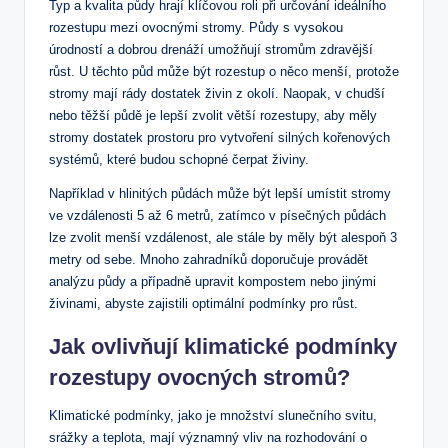
Typ a kvalita půdy hrají klíčovou roli při určování ideálního
rozestupu mezi ovocnými stromy. Půdy s vysokou
úrodností a dobrou drenáží umožňují stromům zdravější
růst. U těchto půd může být rozestup o něco menší, protože
stromy mají rády dostatek živin z okolí. Naopak, v chudší
nebo těžší půdě je lepší zvolit větší rozestupy, aby měly
stromy dostatek prostoru pro vytvoření silných kořenových
systémů, které budou schopné čerpat živiny.
Například v hlinitých půdách může být lepší umístit stromy
ve vzdálenosti 5 až 6 metrů, zatímco v písečných půdách
lze zvolit menší vzdálenost, ale stále by měly být alespoň 3
metry od sebe. Mnoho zahradníků doporučuje provádět
analýzu půdy a případně upravit kompostem nebo jinými
živinami, abyste zajistili optimální podmínky pro růst.
Jak ovlivňují klimatické podmínky
rozestupy ovocných stromů?
Klimatické podmínky, jako je množství slunečního svitu,
srážky a teplota, mají významný vliv na rozhodování o