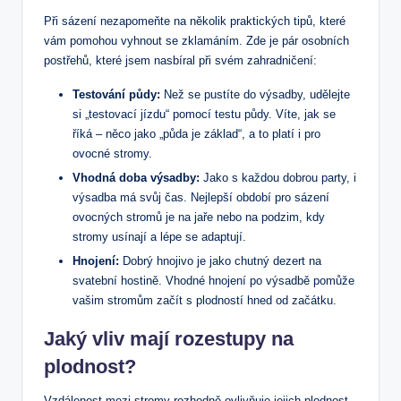
Při sázení nezapomeňte na několik praktických tipů, které
vám pomohou vyhnout se zklamáním. Zde je pár osobních
postřehů, které jsem nasbíral při svém zahradničení:
Testování půdy:
Než se pustíte do výsadby, udělejte
si „testovací jízdu“ pomocí testu půdy. Víte, jak se
říká – něco jako „půda je základ“, a to platí i pro
ovocné stromy.
Vhodná doba výsadby:
Jako s každou dobrou party, i
výsadba má svůj čas. Nejlepší období pro sázení
ovocných stromů je na jaře nebo na podzim, kdy
stromy usínají a lépe se adaptují.
Hnojení:
Dobrý hnojivo je jako chutný dezert na
svatební hostině. Vhodné hnojení po výsadbě pomůže
vašim stromům začít s plodností hned od začátku.
Jaký vliv mají rozestupy na
plodnost?
Vzdálenost mezi stromy rozhodně ovlivňuje jejich plodnost.