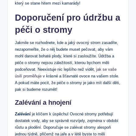
který se stane hitem mezi kamarády!
Doporučení pro údržbu a
péči o stromy
Jakmile se rozhodnete, kde a jaký ovocný strom zasadíte,
nezapomeňte, že o něj budete muset pečovat, aby vám
mohl darovat bohaté plody, které si zasloužíte. Údržba a
péče o stromy nejsou záležitostí, kterou bychom měli
podceňovat. Neexistuje nic lepšího než vidět,
jak se vaše
úsilí proměňuje
v krásné a šťavnaté ovoce na vašem stole.
A pokud máte pocit, že péče o stromy je jako mít další děti,
pak si budeme rozumět!
Zalévání a hnojení
Zalévání
je klíčem k úspěchu! Ovocné stromy potřebují
dostatek vody, aby se správně rozvíjely, zejména v období
růstu a plodění. Doporučuje se zalévat stromy alespoň
jednou týdně, přičemž na jaře a v létě byste to měli