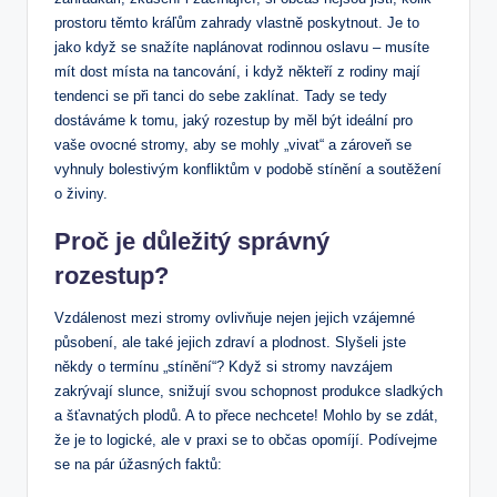
prostoru těmto kráľům zahrady vlastně poskytnout. Je to
jako když se snažíte naplánovat rodinnou oslavu – musíte
mít dost místa na tancování, i když někteří z rodiny mají
tendenci se při tanci do sebe zaklínat. Tady se tedy
dostáváme k tomu, jaký rozestup by měl být ideální pro
vaše ovocné stromy, aby se mohly „vivat“ a zároveň se
vyhnuly bolestivým konfliktům v podobě stínění a soutěžení
o živiny.
Proč je důležitý správný
rozestup?
Vzdálenost mezi stromy ovlivňuje nejen jejich vzájemné
působení, ale také jejich zdraví a plodnost. Slyšeli jste
někdy o termínu „stínění“? Když si stromy navzájem
zakrývají slunce, snižují svou schopnost produkce sladkých
a šťavnatých plodů. A to přece nechcete! Mohlo by se zdát,
že je to logické, ale v praxi se to občas opomíjí. Podívejme
se na pár úžasných faktů: