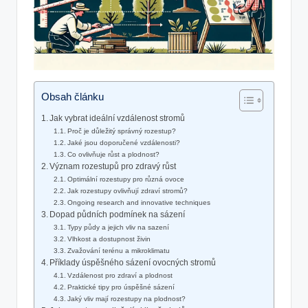
Obsah článku
Jak vybrat ideální vzdálenost stromů
Proč je důležitý správný rozestup?
Jaké jsou doporučené vzdálenosti?
Co ovlivňuje růst a plodnost?
Význam rozestupů pro zdravý růst
Optimální rozestupy pro různá ovoce
Jak rozestupy ovlivňují zdraví stromů?
Ongoing research and innovative techniques
Dopad půdních podmínek na sázení
Typy půdy a jejich vliv na sazení
Vlhkost a dostupnost živin
Zvažování terénu a mikroklimatu
Příklady úspěšného sázení ovocných stromů
Vzdálenost pro zdraví a plodnost
Praktické tipy pro úspěšné sázení
Jaký vliv mají rozestupy na plodnost?