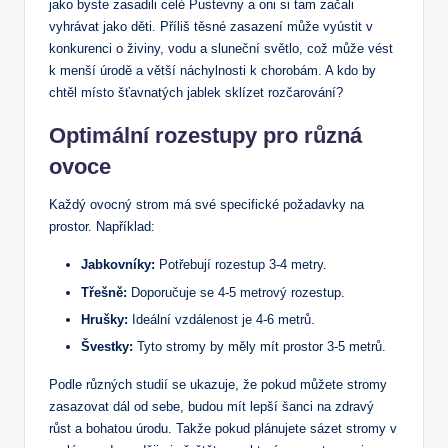
jako byste zasadili celé Pustevny a oni si tam začali
vyhrávat jako děti. Příliš těsné zasazení může vyústit v
konkurenci o živiny, vodu a sluneční světlo, což může vést
k menší úrodě a větší náchylnosti k chorobám. A kdo by
chtěl místo šťavnatých jablek sklízet rozčarování?
Optimální rozestupy pro různá
ovoce
Každý ovocný strom má své specifické požadavky na
prostor. Například:
Jabkovníky:
Potřebují rozestup 3-4 metry.
Třešně:
Doporučuje se 4-5 metrový rozestup.
Hrušky:
Ideální vzdálenost je 4-6 metrů.
Švestky:
Tyto stromy by měly mít prostor 3-5 metrů.
Podle různých studií se ukazuje, že pokud můžete stromy
zasazovat dál od sebe, budou mít lepší šanci na zdravý
růst a bohatou úrodu. Takže pokud plánujete sázet stromy v