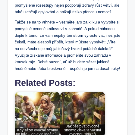
promyšlené rozestupy nejen podporují zdravý růst větví, ale
také ulehčují opylování a snižují riziko přenosu nemocí.
Takže se na to vrhněte – vezměte jaro za kliku a vytvořte si
pomyslné ovocné království v zahradě. A pokud náhodou
dojde k tomu, že vám nějaký ten strom vyroste víc, než jste
čekali, máte alespoň příběh, který můžete vyprávět: „Víte,
na co všechno je můj jabloňový hvozd pořádně daleko?“
Využijte získané informace a proměňte svou zahradu v
kousek ráje. Dobré sazení, ať už budete sázet jabloně,
hrušně nebo třeba broskvoně – úspěch je jen na dosah ruky!
Related Posts:
Jak pěstovat ovocné
Kdy sázet ovocné stromy
stromy: Získejte vlastní
na jaře – objevte ideální…
ovocnou sklizeň