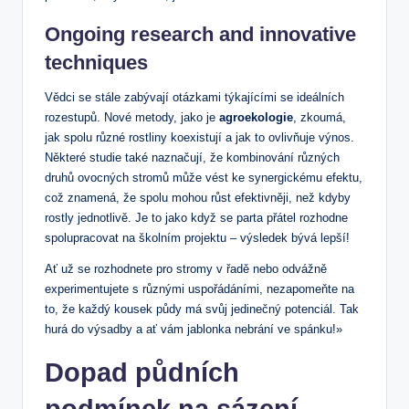
Ongoing research and innovative
techniques
Vědci se stále zabývají otázkami týkajícími se ideálních
rozestupů. Nové metody, jako je
agroekologie
, zkoumá,
jak spolu různé rostliny koexistují a jak to ovlivňuje výnos.
Některé studie také naznačují, že kombinování různých
druhů ovocných stromů může vést ke synergickému efektu,
což znamená, že spolu mohou růst efektivněji, než kdyby
rostly jednotlivě. Je to jako když se parta přátel rozhodne
spolupracovat na školním projektu – výsledek bývá lepší!
Ať už se rozhodnete pro stromy v řadě nebo odvážně
experimentujete s různými uspořádáními, nezapomeňte na
to, že každý kousek půdy má svůj jedinečný potenciál. Tak
hurá do výsadby a ať vám jablonka nebrání ve spánku!»
Dopad půdních
podmínek na sázení