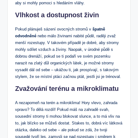
aby si mohly pomoci s hledáním vláhy.
Vlhkost a dostupnost živin
Pokud plánuješ sázení ovocných stromů v
špatně
odvodněné
nebo málo živinami nabité půdě, raději zvaž
menší rozestupy. V takovém případě je dobré, aby stromy
mohly sdílet vzduch a živiny. Naopak, v úrodné půdě s
dobrou drenáží, pokud se ti podaří ve svém pozemku
narazit na zlatý důl organických látek, je možné stromy
vysadit dál od sebe – ukážou ti, jak prospívají, s takovým
stylem, že se místní ptáci začnou ptát, jestli jsi je trénoval.
Zvažování terénu a mikroklimatu
A nezapomeň na terén a mikroklima! Hory vlevo, zahrada
vpravo? To dělá rozdíl! Pokud máš na zahradě svah,
sousední stromy ti mohou blokovat slunce, a to má vliv na
to, jak blízko se můžeš dostat. Stakes to, dobrá víc látková
otázka, daleko od sebe – ale pokud se zdá, že tvoji
sousedé tvoří les, zamysli se nad rozestupy i směrem k