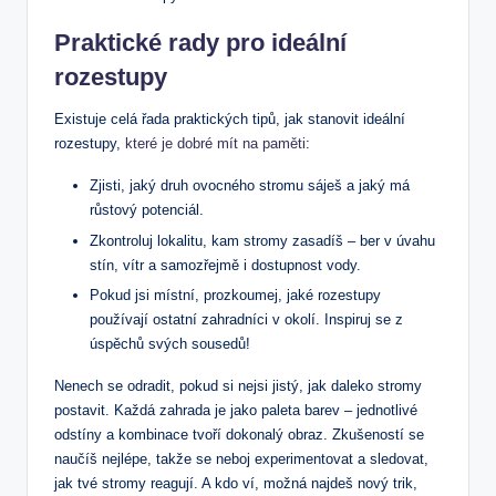
Praktické rady pro ideální
rozestupy
Existuje celá řada praktických tipů, jak stanovit ideální
rozestupy,
které je dobré mít na paměti
:
Zjisti, jaký druh ovocného stromu sáješ a jaký má
růstový potenciál.
Zkontroluj lokalitu, kam stromy zasadíš – ber v úvahu
stín, vítr a samozřejmě i dostupnost vody.
Pokud jsi místní, prozkoumej, jaké rozestupy
používají ostatní zahradníci v okolí. Inspiruj se z
úspěchů svých sousedů!
Nenech se odradit, pokud si nejsi jistý, jak daleko stromy
postavit. Každá zahrada je jako paleta barev – jednotlivé
odstíny a kombinace tvoří dokonalý obraz. Zkušeností se
naučíš nejlépe, takže se neboj experimentovat a sledovat,
jak tvé stromy reagují. A kdo ví, možná najdeš nový trik,