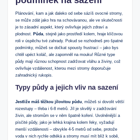
Plánování, kam a jak daleko od sebe sázíš ovocné stromy,
se může zdát jako hra na schovávanou, ale ve skutečnosti
je to zásadní aspekt, který ovlivňuje jejich zdraví a
plodnost.
Půda
, stejně jako prostředí kolem, hraje klíčovou
roli v úspěchu tvé zahrady. Pokud se rozhodneš pro špatné
podmínky, můžeš se dočkat spousty frustrací – jako bys
chtěl upéct koláč, ale zapomněl na mouku! Různé type
půdy mají různou schopnost zadržovat vláhu a živiny, což
ovlivňuje vzdálenost, kterou mezi stromy doporučuje
zahradnický rukopis.
Typy půdy a jejich vliv na sazení
Jestliže máš těžkou jílovitou půdu
, můžeš si dovolit větší
rozestupy – třeba i 6-8 metrů. Jíl je skvělý v zadržování
živin, ale stromům se v něm špatně koření. Uvolněnější a
písčité půdy, jako je lehká krajina kolem řeky, vyžadují
menší vzdálenosti – obvykle 4-5 metrů od sebe, protože
voda v nich rychle odtéká a stromy musí mít blíž k sobě,