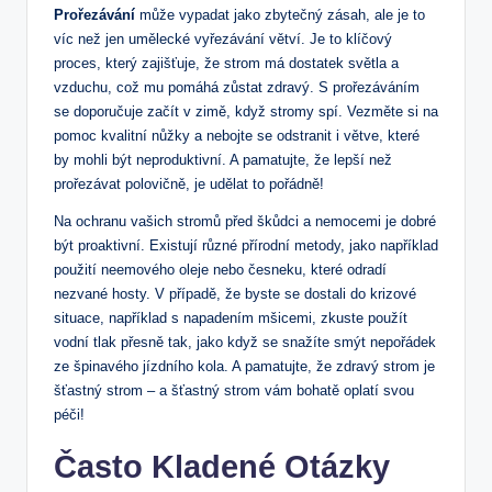
Prořezávání
může vypadat jako zbytečný zásah, ale je to
víc než jen umělecké vyřezávání větví. Je to klíčový
proces, který zajišťuje, že strom má dostatek světla a
vzduchu, což mu pomáhá zůstat zdravý. S prořezáváním
se doporučuje začít v zimě, když stromy spí. Vezměte si na
pomoc kvalitní nůžky a nebojte se odstranit i větve, které
by mohli být neproduktivní. A pamatujte, že lepší než
prořezávat polovičně, je udělat to pořádně!
Na ochranu vašich stromů před škůdci a nemocemi je dobré
být proaktivní. Existují různé přírodní metody, jako například
použití neemového oleje nebo česneku, které odradí
nezvané hosty. V případě, že byste se dostali do krizové
situace, například s napadením mšicemi, zkuste použít
vodní tlak přesně tak, jako když se snažíte smýt nepořádek
ze špinavého jízdního kola. A pamatujte, že zdravý strom je
šťastný strom – a šťastný strom vám bohatě oplatí svou
péči!
Často Kladené Otázky