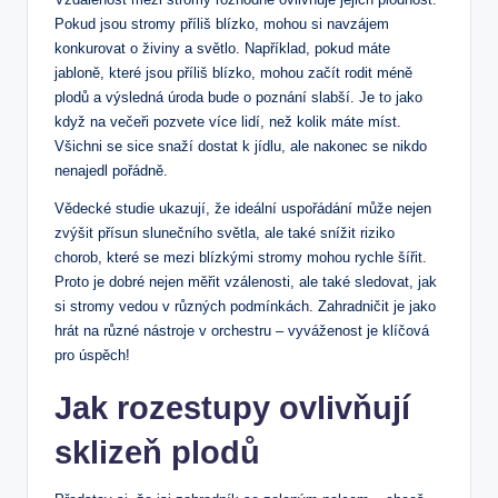
Pokud jsou stromy příliš blízko, mohou si navzájem
konkurovat o živiny a světlo. Například, pokud máte
jabloně, které jsou příliš blízko, mohou začít rodit méně
plodů a výsledná úroda bude o poznání slabší. Je to jako
když na večeři pozvete více lidí, než kolik máte míst.
Všichni se sice snaží dostat k jídlu, ale nakonec se nikdo
nenajedl pořádně.
Vědecké studie ukazují, že ideální uspořádání může nejen
zvýšit přísun slunečního světla, ale také snížit riziko
chorob, které se mezi blízkými stromy mohou rychle šířit.
Proto je dobré nejen měřit vzálenosti, ale také sledovat, jak
si stromy vedou v různých podmínkách. Zahradničit je jako
hrát na různé nástroje v orchestru – vyváženost je klíčová
pro úspěch!
Jak rozestupy ovlivňují
sklizeň plodů