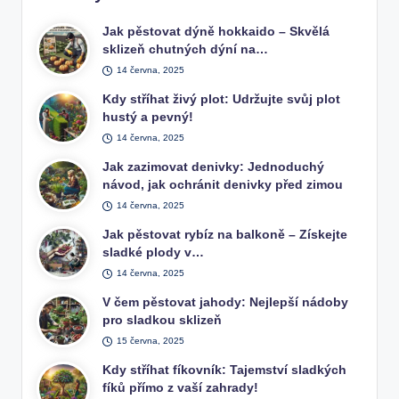
Jak pěstovat dýně hokkaido – Skvělá
sklizeň chutných dýní na…
14 června, 2025
Kdy stříhat živý plot: Udržujte svůj plot
hustý a pevný!
14 června, 2025
Jak zazimovat denivky: Jednoduchý
návod, jak ochránit denivky před zimou
14 června, 2025
Jak pěstovat rybíz na balkoně – Získejte
sladké plody v…
14 června, 2025
V čem pěstovat jahody: Nejlepší nádoby
pro sladkou sklizeň
15 června, 2025
Kdy stříhat fíkovník: Tajemství sladkých
fíků přímo z vaší zahrady!