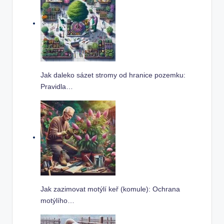
Jak daleko sázet stromy od hranice pozemku:
Pravidla…
Jak zazimovat motýlí keř (komule): Ochrana
motýlího…