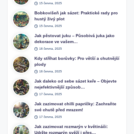
15 června, 2025
Bobkovišeň jak sázet: Praktické rady pro
hustý živý plot
15 června, 2025
Jak pěstovat juku – Působivá juka jako
dekorace ve vašem…
16 června, 2025
Kdy stříhat borůvky: Pro větší a chutnější
plody
16 června, 2025
Jak daleko od sebe sázet keře – Objevte
nejefektivnější způsob…
17 června, 2025
Jak zazimovat chilli papričky: Zachraňte
své chutě před mrazem!
17 června, 2025
Jak zazimovat rozmarýn v květináči:
Udržte rozmarýn svěží i přes…