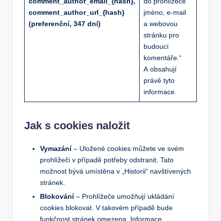
comment_author_email_{hash},
do prohlížeče
comment_author_url_{hash}
jméno, e-mail
(preferenční, 347 dní)
a webovou
stránku pro
budoucí
komentáře.“
A obsahují
právě tyto
informace.
Jak s cookies naložit
Vymazání
– Uložené cookies můžete ve svém
prohlížeči v případě potřeby odstranit. Tato
možnost bývá umístěna v „Historii“ navštívených
stránek.
Blokování
– Prohlížeče umožňují ukládání
cookies blokovat. V takovém případě bude
funkčnost stránek omezena. Informace