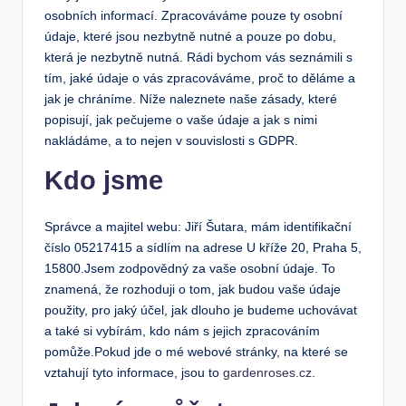
osobních informací. Zpracováváme pouze ty osobní
údaje, které jsou nezbytně nutné a pouze po dobu,
která je nezbytně nutná. Rádi bychom vás seznámili s
tím, jaké údaje o vás zpracováváme, proč to děláme a
jak je chráníme. Níže naleznete naše zásady, které
popisují, jak pečujeme o vaše údaje a jak s nimi
nakládáme, a to nejen v souvislosti s GDPR.
Kdo jsme
Správce a majitel webu: Jiří Šutara, mám identifikační
číslo 05217415 a sídlím na adrese U kříže 20, Praha 5,
15800.Jsem zodpovědný za vaše osobní údaje. To
znamená, že rozhoduji o tom, jak budou vaše údaje
použity, pro jaký účel, jak dlouho je budeme uchovávat
a také si vybírám, kdo nám s jejich zpracováním
pomůže.Pokud jde o mé webové stránky, na které se
vztahují tyto informace, jsou to
gardenroses.cz
.