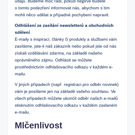
údajů. Budeme moc rádi, pokud nejprve budete
o tomto podezření informovat nás, abychom s tím
mohli něco udělat a případné pochybení napravit.
Odhlášení ze zasílání newsletterů a obchodních
sdělení
E-maily s inspirací, články či produkty a službami vám
zasíláme, jste-li náš zákazník nebo pokud jste od nás
získali vzdělávání zdarma, na základě našeho
oprávněného zájmu. Odhlásit se můžete
prostřednictvím odhlašovacího odkazu v každém e-
mailu.
V jiných případech (např. registraci pro odběr novinek)
vám je posíláme jen na základě vašeho souhlasu. Ve
všech případech můžete ukončit odběr našich e-mailů
stisknutím odhlašovacího odkazu v každém zaslaném
e-mailu.
Mlčenlivost