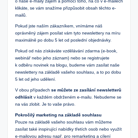
o naše e-maily zájem a pomocí toho, na co v e-mailech
klikáte, se vám snažíme přizpůsobit obsah těchto e-
mailů.
Pokud jste naším zákazníkem, vnímáme náš
oprávněný zájem posílat vám tyto newslettery na míru
maximálně po dobu 5 let od poslední objednávky.
Pokud od nás získáváte vzdělávání zdarma (e-book,
webinář nebo jeho záznam) nebo se registrujete
k odběru novinek na blogu, budeme vám zasílat naše
newslettery na základě vašeho souhlasu, a to po dobu
5 let od jeho udělení.
V obou případech
se můžete ze zasílání newsletterů
odhlásit
v každém obdrženém e-mailu. Nebudeme se
na vás zlobit. Je to vaše právo.
Pokročilý marketing na základě souhlasu
Pouze na základě vašeho souhlasu vám můžeme
zasílat také inspirující nabídky třetích osob nebo využít
e-mailovou adresu např. pro remarketing a cílení