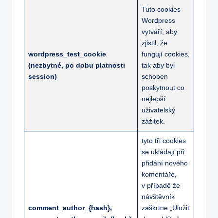
Tuto cookies
Wordpress
vytváří, aby
zjistil, že
wordpress_test_cookie
fungují cookies,
(nezbytné, po dobu platnosti
tak aby byl
session)
schopen
poskytnout co
nejlepší
uživatelský
zážitek.
tyto tři cookies
se ukládají při
přidání nového
komentáře,
v případě že
návštěvník
comment_author_{hash},
zaškrtne „Uložit