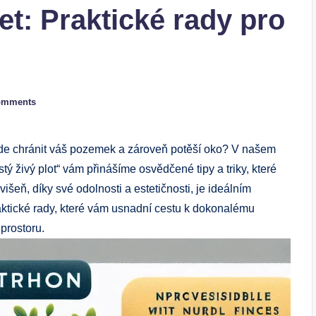
t: Praktické rady pro
omments
 bude chránit váš pozemek a zároveň potěší oko? V našem
tý živý plot“ vám přinášíme osvědčené tipy a triky, které
ň, díky své odolnosti a estetičnosti, je ideálním
aktické rady, které vám usnadní cestu k dokonalému
prostoru.