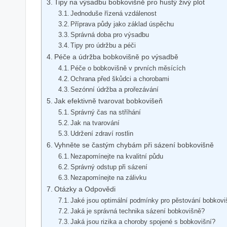
Tipy na výsadbu bobkovišně pro hustý živý plot
Jednoduše řízená vzdálenost
Příprava půdy jako základ úspěchu
Správná doba pro výsadbu
Tipy pro údržbu a péči
Péče a údržba bobkovišně po výsadbě
Péče o bobkovišně v prvních měsících
Ochrana před škůdci a chorobami
Sezónní údržba a prořezávání
Jak efektivně tvarovat bobkovišeň
Správný čas na stříhání
Jak na tvarování
Udržení zdraví rostlin
Vyhněte se častým chybám při sázení bobkovišně
Nezapomínejte na kvalitní půdu
Správný odstup při sázení
Nezapomínejte na zálivku
Otázky a Odpovědi
Jaké jsou optimální podmínky pro pěstování bobkov
Jaká je správná technika sázení bobkovišně?
Jaká jsou rizika a choroby spojené s bobkovišní?