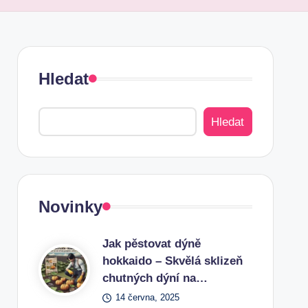
Hledat
Hledat
Novinky
Jak pěstovat dýně
hokkaido – Skvělá sklizeň
chutných dýní na…
14 června, 2025