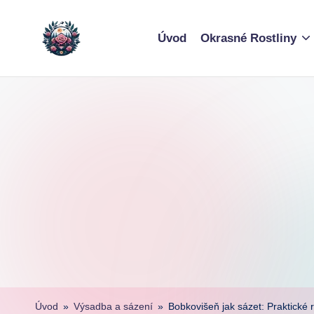
Skip
Úvod
Okrasné Rostliny
to
content
Úvod
»
Výsadba a sázení
»
Bobkovišeň jak sázet: Praktické r