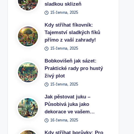
sladkou sklizeň
15 června, 2025
Kdy stříhat fíkovník:
Tajemství sladkých fíků
přímo z vaší zahrady!
15 června, 2025
Bobkovišeň jak sázet:
Praktické rady pro hustý
živý plot
15 června, 2025
Jak pěstovat juku –
Působivá juka jako
dekorace ve vašem…
16 června, 2025
Kdy stříhat borůvky: Pro