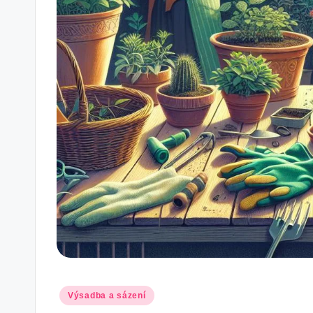
Posted
Výsadba a sázení
in