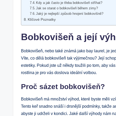
Kdy a jak často je třeba bobkovišeň stříhat?
Jak se starat o bobkovišeň během zimy?
Jaký je nejlepší způsob hnojení bobkovišně?
Klíčové Poznatky
Bobkovišeň a její vý
Bobkovišeň, nebo také známá jako bay laurel, je jed
Víte, co dělá bobkovišeň tak výjimečnou? Její scho
estetiky. Pokud jste už někdy toužili po tom, aby vás 
rostlina je pro vás doslova ideální volbou.
Proč sázet bobkovišeň?
Bobkovišeň má množství výhod, které byste měli vzí
Tento keř snadno snáší i drsnější podmínky, takže a
abyste ji udrželi v kondici. Jaké další výhody nám n