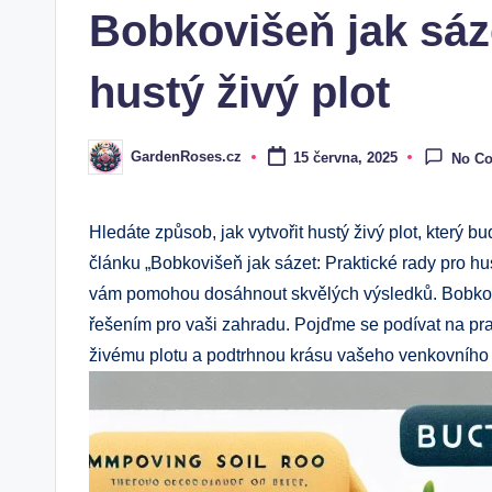
Bobkovišeň jak sáze
hustý živý plot
GardenRoses.cz
15 června, 2025
No C
Posted
by
Hledáte způsob, jak vytvořit hustý živý plot, který
článku „Bobkovišeň jak sázet: Praktické rady pro hus
vám pomohou dosáhnout skvělých výsledků. Bobkoviše
řešením pro vaši zahradu. Pojďme se podívat na pr
živému plotu a podtrhnou krásu vašeho venkovního 