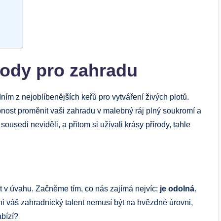
hody pro zahradu
ním z nejoblíbenějších keřů pro vytváření živých plotů.
pnost proměnit vaši zahradu v malebný ráj plný soukromí a
sousedi neviděli, a přitom si užívali krásy přírody, tahle
t v úvahu. Začněme tím, co nás zajímá nejvíc:
je odolná
.
ni váš zahradnický talent nemusí být na hvězdné úrovni,
abízí?