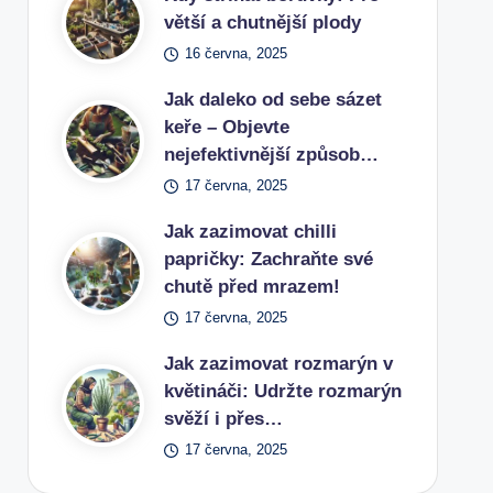
větší a chutnější plody
16 června, 2025
Jak daleko od sebe sázet
keře – Objevte
nejefektivnější způsob…
17 června, 2025
Jak zazimovat chilli
papričky: Zachraňte své
chutě před mrazem!
17 června, 2025
Jak zazimovat rozmarýn v
květináči: Udržte rozmarýn
svěží i přes…
17 června, 2025