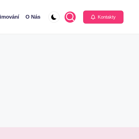
imování
O Nás
Kontakty