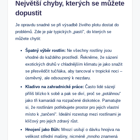
Největší chyby, kterých se můžete
dopustit
Je opravdu snadné se při výsadbě živého plotu dostat do
problémů. Zde je pár typických „pastí“, do kterých se
můžete chytit:
Špatný výběr rostlin:
Ne všechny rostliny jsou
vhodné do každého prostředí. Řekněme, že sázení
exotických druhů v chladnějším klimatu je jako snažit
se přesvědčit tučňáka, aby tancoval v tropické noci –
úsměvný, ale odsouzený k nezdaru.
Kladivo na zahradnické práce:
Často lidé sázejí
příliš blízko k sobě a pak se diví, proč se „potáhnou“
jako tři kamarádi na rozpačené diskotéce. Pamatujte
si, že rostlinám potřebujete prostor pro jejich vlastní
místo k „tančení“. Ideální rozestup mezi rostlinami je
klíčový pro jejich zdravý růst.
Hnojení jako Bůh:
Mnozí usilují o dávku hnojiva na
velikost střední mašiny, nicméně „mnoho znamená