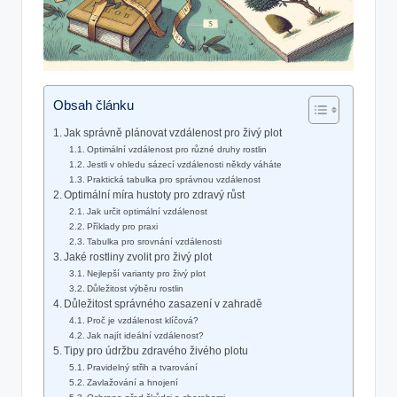
Obsah článku
Jak správně plánovat vzdálenost pro živý plot
Optimální vzdálenost pro různé druhy rostlin
Jestli v ohledu sázecí vzdálenosti někdy váháte
Praktická tabulka pro správnou vzdálenost
Optimální míra hustoty pro zdravý růst
Jak určit optimální vzdálenost
Příklady pro praxi
Tabulka pro srovnání vzdálenosti
Jaké rostliny zvolit pro živý plot
Nejlepší varianty pro živý plot
Důležitost výběru rostlin
Důležitost správného zasazení v zahradě
Proč je vzdálenost klíčová?
Jak najít ideální vzdálenost?
Tipy pro údržbu zdravého živého plotu
Pravidelný střih a tvarování
Zavlažování a hnojení