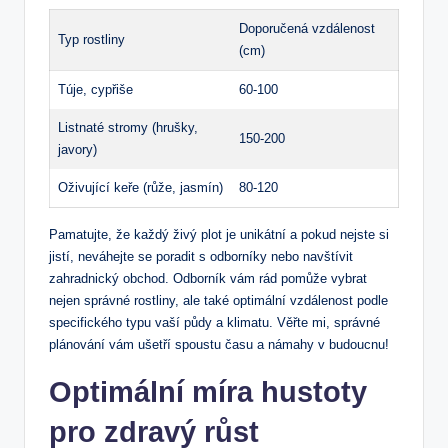
Doporučená vzdálenost
Typ rostliny
(cm)
Túje, cypřiše
60-100
Listnaté stromy (hrušky,
150-200
javory)
Oživující keře (růže, jasmín)
80-120
Pamatujte, že každý živý plot je unikátní a pokud nejste si
jistí, neváhejte se poradit s odborníky nebo navštívit
zahradnický obchod. Odborník vám rád pomůže vybrat
nejen správné rostliny, ale také optimální vzdálenost podle
specifického typu vaší půdy a klimatu. Věřte mi, správné
plánování vám ušetří spoustu času a námahy v budoucnu!
Optimální míra hustoty
pro zdravý růst