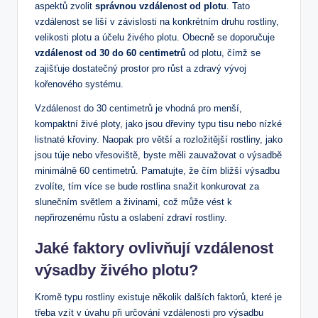
aspektů zvolit
správnou vzdálenost od plotu
. Tato
vzdálenost se liší v závislosti na konkrétním druhu rostliny,
velikosti plotu a účelu živého plotu. Obecně se doporučuje
vzdálenost od 30 do 60 centimetrů
od plotu, čímž se
zajišťuje dostatečný prostor pro růst a zdravý vývoj
kořenového systému.
Vzdálenost do 30 centimetrů je vhodná pro menší,
kompaktní živé ploty, jako jsou dřeviny typu tisu nebo nízké
listnaté křoviny. Naopak pro větší a rozložitější rostliny, jako
jsou túje nebo vřesoviště, byste měli zauvažovat o výsadbě
minimálně 60 centimetrů. Pamatujte, že čím bližší výsadbu
zvolíte, tím více se bude rostlina snažit konkurovat za
slunečním světlem a živinami, což může vést k
nepřirozenému růstu a oslabení zdraví rostliny.
Jaké faktory ovlivňují vzdálenost
výsadby živého plotu?
Kromě typu rostliny existuje několik dalších faktorů, které je
třeba vzít v úvahu při určování vzdálenosti pro výsadbu