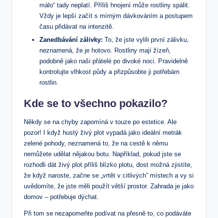
málo“ tady neplatí. Příliš hnojení může rostliny spálit.
Vždy je lepší začít s mírným dávkováním a postupem
času přidávat na intenzitě.
Zanedbávání zálivky:
To, že jste vylili první zálivku,
neznamená, že je hotovo. Rostliny mají žízeň,
podobně jako naši přátelé po divoké noci. Pravidelně
kontrolujte vlhkost půdy a přizpůsobte ji potřebám
rostlin.
Kde se to všechno pokazilo?
Někdy se na chyby zapomíná v touze po estetice. Ale
pozor! I když hustý živý plot vypadá jako ideální metrák
zelené pohody, neznamená to, že na cestě k němu
nemůžete udělat nějakou botu. Například, pokud jste se
rozhodli dát živý plot příliš blízko plotu, dost možná zjistíte,
že když naroste, začne se „vrtět v citlivých” místech a vy si
uvědomíte, že jste měli použít větší prostor. Zahrada je jako
domov – potřebuje dýchat.
Při tom se nezapomeňte podívat na přesně to, co podáváte