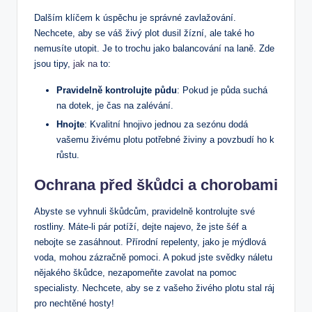
Dalším klíčem k úspěchu je správné zavlažování.
Nechcete, aby se váš živý plot dusil žízní, ale také ho
nemusíte utopit. Je to trochu jako balancování na laně. Zde
jsou tipy,
jak na
to:
Pravidelně kontrolujte půdu
: Pokud je půda suchá
na dotek, je čas na zalévání.
Hnojte
: Kvalitní hnojivo jednou za sezónu dodá
vašemu živému plotu potřebné živiny a povzbudí ho k
růstu.
Ochrana před škůdci a chorobami
Abyste se vyhnuli škůdcům, pravidelně kontrolujte své
rostliny. Máte-li pár potíží, dejte najevo, že jste šéf a
nebojte se zasáhnout. Přírodní repelenty, jako je mýdlová
voda, mohou zázračně pomoci. A pokud jste svědky náletu
nějakého škůdce, nezapomeňte zavolat na pomoc
specialisty. Nechcete, aby se z vašeho živého plotu stal ráj
pro nechtěné hosty!