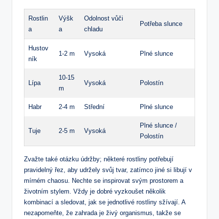
Rostlin
Výšk
Odolnost vůči
Potřeba slunce
a
a
chladu
Hustov
1-2 m
Vysoká
Plné slunce
ník
10-15
Lípa
Vysoká
Polostín
m
Habr
2-4 m
Střední
Plné slunce
Plné slunce /
Tuje
2-5 m
Vysoká
Polostín
Zvažte také otázku údržby; některé rostliny potřebují
pravidelný řez, aby udržely svůj tvar, zatímco jiné si libují v
mírném chaosu. Nechte se inspirovat svým prostorem a
životním stylem. Vždy je dobré vyzkoušet několik
kombinací a sledovat, jak se jednotlivé rostliny sžívají. A
nezapomeňte, že zahrada je živý organismus, takže se