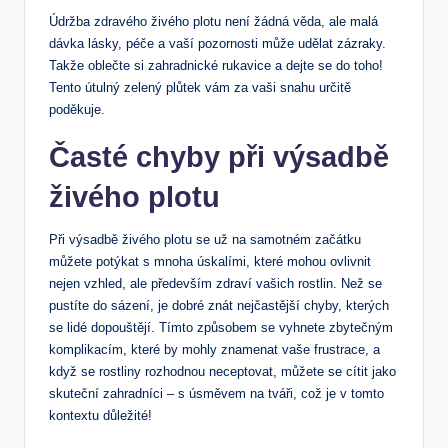
Údržba zdravého živého plotu není žádná věda, ale malá
dávka lásky, péče a vaší pozornosti může udělat zázraky.
Takže oblečte si zahradnické rukavice a dejte se do toho!
Tento útulný zelený plůtek vám za vaši snahu určitě
poděkuje.
Časté chyby při výsadbě
živého plotu
Při výsadbě živého plotu se už na samotném začátku
můžete potýkat s mnoha úskalími, které mohou ovlivnit
nejen vzhled, ale především zdraví vašich rostlin. Než se
pustíte do sázení, je dobré znát nejčastější chyby, kterých
se lidé dopouštějí. Tímto způsobem se vyhnete zbytečným
komplikacím, které by mohly znamenat vaše frustrace, a
když se rostliny rozhodnou neceptovat, můžete se cítit jako
skuteční zahradníci – s úsměvem na tváři, což je v tomto
kontextu důležité!