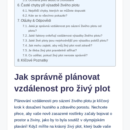
Ochrana před škůdci a chorobami
Časté chyby při výsadbě živého plotu
Největší chyby, kterých se můžete dopustit
Kde se to všechno pokazilo?
Otázky & Odpovědi
Jaká je správná vzdálenost pro sázení živého plotu od
plotu?
Jaké faktory ovlivňují vzdálenost výsadby živého plotu?
Jaké živé ploty jsou nejvhodnější pro výsadbu poblíž plotu?
Jak mohu zajistit, aby můj živý plot rostl zdravě?
Je třeba živý plot pravidelně stříhat?
Co udělat, pokud živý plot neroste správně?
Klíčové Poznatky
Jak správně plánovat
vzdálenost pro živý plot
Plánování vzdálenosti pro sázení živého plotu je klíčový
krok k dosažení hustého a zdravého porostu. Nechcete
přece, aby vaše nově zasazené rostlinky začaly bojovat o
prostor a živiny, jako by to byla soutěž v olympijském
plavání! Když míříte na krásný živý plot, který bude vaše