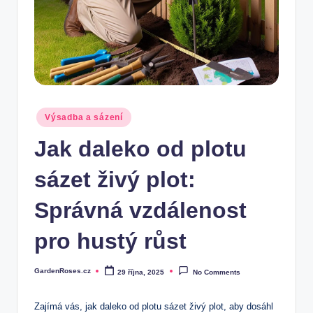
Posted
Výsadba a sázení
in
Jak daleko od plotu
sázet živý plot:
Správná vzdálenost
pro hustý růst
GardenRoses.cz
29 října, 2025
No Comments
Posted
by
Zajímá vás, jak daleko od plotu sázet živý plot, aby dosáhl