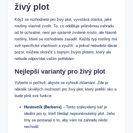
živý plot
Když se rozhodnete pro živý plot, vyvstává otázka, jaké
rostliny vlastně zvolit. To, co odděluje průměrnou zahradu
od té úchvatné, není jen správně zvolené místo, ale hlavně
rostliny, které se rozhodnete zasadit. Každý typ rostliny má
své specifické vlastnosti a využití, a pokud nebudete dávat
pozor, můžete skončit s bujným živým plotem, který ale
nebude odpovídat vašim potřebám.
Nejlepší varianty pro živý plot
Vyberte si pečlivě, abyste se vyhnuli zklamání. Zde je
několik skvělých možností pro živý plot, který potěší oko a
bude plnit své funkce:
Hustovník (Berberis)
– Tento stálezelený keř je
ideální pro ty, kteří hledají neproniknutelný plot. Jeho
trny se postarají o to, aby vám na zahradu nikdo
nechodil.