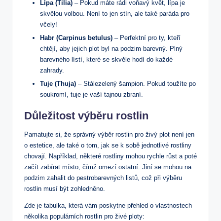
Lípa (Tilia)
– Pokud máte rádi voňavý květ, lípa je
skvělou volbou. Není to jen stín, ale také paráda pro
včely!
Habr (Carpinus betulus)
– Perfektní pro ty, kteří
chtějí, aby jejich plot byl na podzim barevný. Plný
barevného lístí, které se skvěle hodí do každé
zahrady.
Tuje (Thuja)
– Stálezelený šampion. Pokud toužíte po
soukromí, tuje je vaší tajnou zbraní.
Důležitost výběru rostlin
Pamatujte si, že správný výběr rostlin pro živý plot není jen
o estetice, ale také o tom, jak se k sobě jednotlivé rostliny
chovají. Například, některé rostliny mohou rychle růst a poté
začít zabírat místo, čímž omezí ostatní. Jiní se mohou na
podzim zahalit do pestrobarevných listů, což při výběru
rostlin musí být zohledněno.
Zde je tabulka, která vám poskytne přehled o vlastnostech
několika populárních rostlin pro živé ploty: