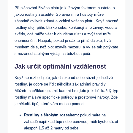
Při plánování živého plotu je klíčovým faktorem hustota, s
jakou rostliny zasadíte. Správná míra hustoty může
zásadně ovlivnit zdraví a vzhled vašeho plotu. Když sázené
rostliny stojí příliš blízko sebe, konkurují si o živiny, vodu a
světlo, což může vést k chudému růstu a zvýšené míře
onemocnění. Naopak, pokud je sázíte příliš daleko, trvá
mnohem déle, než plot uzavře mezeru, a vy se tak potýkáte
s nezanedbatelnými výdaji na údržbu a péči.
Jak určit optimální vzdálenost
Když se rozhodujete, jak daleko od sebe sázet jednotlivé
rostliny, je dobré se řídit několika základními pravidly.
Můžete například uplatnit karetní hru „kdo je kdo“: každý typ
rostliny má své specifické potřeby a prostorové nároky. Zde
je několik tipů, které vám mohou pomoci:
Rostliny s širokým rozsahem:
pokud máte na
zahradě například túje nebo borovice, měli byste sázet
alespoň 1,5 až 2 metry od sebe.