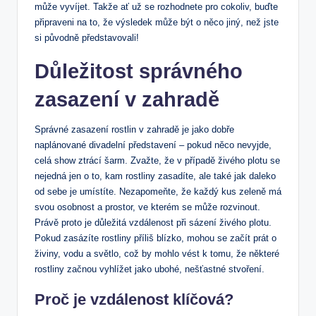
může vyvíjet. Takže ať už se rozhodnete pro cokoliv, buďte
připraveni na to, že výsledek může být o něco jiný, než jste
si původně představovali!
Důležitost správného
zasazení v zahradě
Správné zasazení rostlin v zahradě je jako dobře
naplánované divadelní představení – pokud něco nevyjde,
celá show ztrácí šarm. Zvažte, že v případě živého plotu se
nejedná jen o to, kam rostliny zasadíte, ale také jak daleko
od sebe je umístíte. Nezapomeňte, že každý kus zeleně má
svou osobnost a prostor, ve kterém se může rozvinout.
Právě proto je důležitá vzdálenost při sázení živého plotu.
Pokud zasázíte rostliny příliš blízko, mohou se začít prát o
živiny, vodu a světlo, což by mohlo vést k tomu, že některé
rostliny začnou vyhlížet jako ubohé, nešťastné stvoření.
Proč je vzdálenost klíčová?