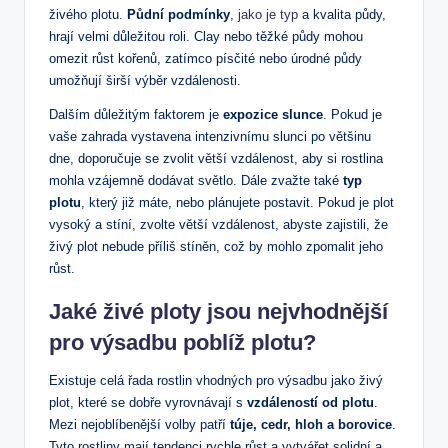
živého plotu.
Půdní podmínky
,
jako je typ
a kvalita půdy,
hrají velmi důležitou roli. Clay nebo těžké půdy mohou
omezit růst kořenů, zatímco písčité nebo úrodné půdy
umožňují širší výběr vzdálenosti.
Dalším důležitým faktorem je
expozice slunce
. Pokud je
vaše zahrada vystavena intenzivnímu slunci po většinu
dne, doporučuje se zvolit větší vzdálenost, aby si rostlina
mohla vzájemně dodávat světlo. Dále zvažte také
typ
plotu
, který již máte, nebo plánujete postavit. Pokud je plot
vysoký a stíní, zvolte větší vzdálenost, abyste zajistili, že
živý plot nebude příliš stíněn, což by mohlo zpomalit jeho
růst.
Jaké živé ploty jsou nejvhodnější
pro výsadbu poblíž plotu?
Existuje celá řada rostlin vhodných pro výsadbu jako živý
plot, které se dobře vyrovnávají s
vzdáleností od plotu
.
Mezi nejoblíbenější volby patří
túje, cedr, hloh a borovice
.
Tyto rostliny mají tendenci rychle růst a vytvářet solidní a