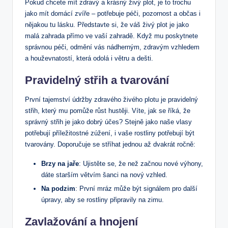
Pokud chcete mít zdravý a krásný živý plot, je to trochu
jako mít domácí zvíře – potřebuje péči, pozornost a občas i
nějakou tu lásku. Představte si, že váš živý plot je jako
malá zahrada přímo ve vaší zahradě. Když mu poskytnete
správnou péči, odmění vás nádherným, zdravým vzhledem
a houževnatostí, která odolá i větru a dešti.
Pravidelný střih a tvarování
První tajemství údržby zdravého živého plotu je pravidelný
střih, který mu pomůže růst hustěji. Víte, jak se říká, že
správný střih je jako dobrý účes? Stejně jako naše vlasy
potřebují příležitostné zúžení, i vaše rostliny potřebují být
tvarovány. Doporučuje se stříhat jednou až dvakrát ročně:
Brzy na jaře
: Ujistěte se, že než začnou nové výhony,
dáte starším větvím šanci na nový vzhled.
Na podzim
: První mráz může být signálem pro další
úpravy, aby se rostliny připravily na zimu.
Zavlažování a hnojení