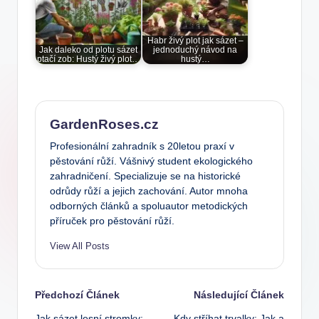
Habr živý plot jak sázet –
Jak daleko od plotu sázet
jednoduchý návod na
ptačí zob: Hustý živý plot…
hustý…
GardenRoses.cz
Profesionální zahradník s 20letou praxí v
pěstování růží. Vášnivý student ekologického
zahradničení. Specializuje se na historické
odrůdy růží a jejich zachování. Autor mnoha
odborných článků a spoluautor metodických
příruček pro pěstování růží.
View All Posts
Post
Předchozí Článek
Následující Článek
Jak sázet lesní stromky:
Kdy stříhat trvalky: Jak a