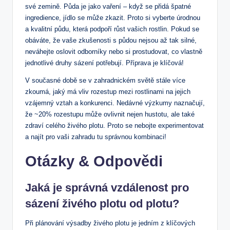
své zemině. Půda je jako vaření – když se přidá špatné
ingredience, jídlo se může zkazit. Proto si vyberte úrodnou
a kvalitní půdu, která podpoří růst vašich rostlin. Pokud se
obáváte, že vaše zkušenosti s půdou nejsou až tak silné,
neváhejte oslovit odborníky nebo si prostudovat, co vlastně
jednotlivé druhy sázení potřebují. Příprava je klíčová!
V současné době se v zahradnickém světě stále více
zkoumá, jaký má vliv rozestup mezi rostlinami na jejich
vzájemný vztah a konkurenci. Nedávné výzkumy naznačují,
že ~20% rozestupu může ovlivnit nejen hustotu, ale také
zdraví celého živého plotu. Proto se nebojte experimentovat
a najít pro vaši zahradu tu správnou kombinaci!
Otázky & Odpovědi
Jaká je správná vzdálenost pro
sázení živého plotu od plotu?
Při plánování výsadby živého plotu je jedním z klíčových