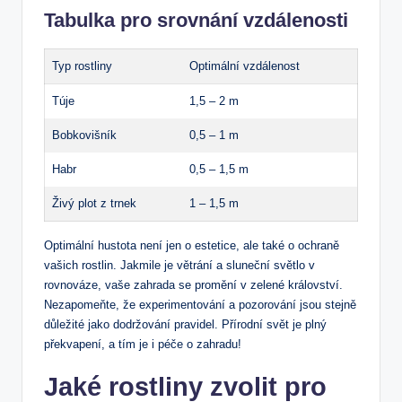
Tabulka pro srovnání vzdálenosti
Typ rostliny
Optimální vzdálenost
Túje
1,5 – 2 m
Bobkovišník
0,5 – 1 m
Habr
0,5 – 1,5 m
Živý plot z trnek
1 – 1,5 m
Optimální hustota není jen o estetice, ale také o ochraně
vašich rostlin. Jakmile je větrání a sluneční světlo v
rovnováze, vaše zahrada se promění v zelené království.
Nezapomeňte, že experimentování a pozorování jsou stejně
důležité jako dodržování pravidel. Přírodní svět je plný
překvapení, a tím je i péče o zahradu!
Jaké rostliny zvolit pro