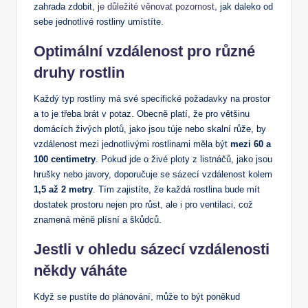
zahrada zdobit,
je důležité věnovat pozornost
, jak daleko od
sebe jednotlivé rostliny umístíte.
Optimální vzdálenost pro různé
druhy rostlin
Každý typ rostliny má své specifické požadavky na prostor
a to je třeba brát v potaz. Obecně platí, že pro většinu
domácích živých plotů, jako jsou túje nebo skalní růže, by
vzdálenost mezi jednotlivými rostlinami měla být
mezi 60 a
100 centimetry
. Pokud jde o živé ploty z listnáčů, jako jsou
hrušky nebo javory, doporučuje se sázecí vzdálenost kolem
1,5 až 2 metry
. Tím zajistíte, že každá rostlina bude mít
dostatek prostoru nejen pro růst, ale i pro ventilaci, což
znamená méně plísní a škůdců.
Jestli v ohledu sázecí vzdálenosti
někdy váháte
Když se pustíte do plánování, může to být poněkud