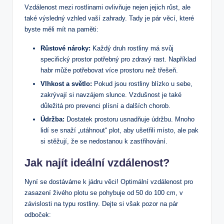
Vzdálenost mezi rostlinami ovlivňuje nejen jejich růst, ale
také výsledný vzhled vaší zahrady. Tady je pár věcí, které
byste měli mít na paměti:
Růstové nároky:
Každý druh rostliny má svůj
specifický prostor potřebný pro zdravý rast. Například
habr může potřebovat více prostoru než třešeň.
Vlhkost a světlo:
Pokud jsou rostliny blízko u sebe,
zakrývají si navzájem slunce. Vzdušnost je také
důležitá pro prevenci plísní a dalších chorob.
Údržba:
Dostatek prostoru usnadňuje údržbu. Mnoho
lidí se snaží „utáhnout“ plot, aby ušetřili místo, ale pak
si stěžují, že se nedostanou k zastřihování.
Jak najít ideální vzdálenost?
Nyní se dostáváme k jádru věci! Optimální vzdálenost pro
zasazení živého plotu se pohybuje od 50 do 100 cm, v
závislosti na typu rostliny. Dejte si však pozor na pár
odboček: