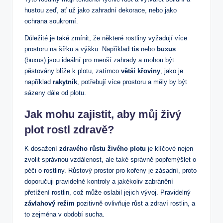
hustou zeď, ať už jako zahradní dekorace, nebo jako
ochrana soukromí.
Důležité je také zmínit, že některé rostliny vyžadují více
prostoru na šířku a výšku. Například
tis
nebo
buxus
(buxus) jsou ideální pro menší zahrady a mohou být
pěstovány blíže k plotu, zatímco
větší křoviny
, jako je
například
rakytník
, potřebují více prostoru a měly by být
sázeny dále od plotu.
Jak mohu zajistit, aby můj živý
plot rostl zdravě?
K dosažení
zdravého růstu živého plotu
je klíčové nejen
zvolit správnou vzdálenost, ale také správně popřemýšlet o
péči o rostliny. Růstový prostor pro kořeny je zásadní, proto
doporučuji pravidelné kontroly a jakékoliv zabránění
přetížení rostlin, což může oslabil jejich vývoj. Pravidelný
závlahový režim
pozitivně ovlivňuje růst a zdraví rostlin, a
to zejména v období sucha.