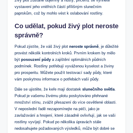
živý plot zůstane objemný a hustý, přičemž se vyhnete
vystavení jeho vnitřních částí přílišným slunečním
paprskům, což by mohlo vést k oslabování rostliny.
Co udělat, pokud živý plot neroste
správně?
Pokud zjistíte, že váš živý plot
neroste správně
, je důležité
provést několik kontrolních kroků. Prvním krokem by mělo
být
posouzení půdy
a zajištění optimálních půdních
podmínek. Rostliny potřebují vyváženou kyselost a živiny
pro prosperitu. Můžete použít testovací sady půdy, které
vám poskytnou informace o potřebách vaší půdy.
Dále se ujistěte, že keře mají dostatek
slunečního světla
.
Pokud je vašemu živému plotu poskytováno přehnané
množství stínu, zvážit přesazení do více osvětlené oblasti.
V neposlední řadě nezapomínejte na péči, jako je
zavlažování a hnojení, které zásadně ovlivňují, jak se vaši
rostliny vyvíjejí. Pokud po několika úpravách stále
nedosahujete požadovaných výsledků, může být dobré se