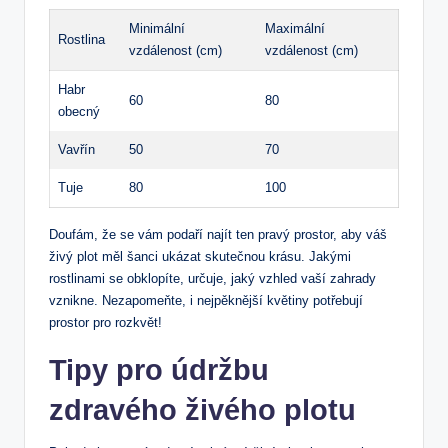
Minimální
Maximální
Rostlina
vzdálenost (cm)
vzdálenost (cm)
Habr
60
80
obecný
Vavřín
50
70
Tuje
80
100
Doufám, že se vám podaří najít ten pravý prostor, aby váš
živý plot měl šanci ukázat skutečnou krásu. Jakými
rostlinami se obklopíte, určuje, jaký vzhled vaší zahrady
vznikne. Nezapomeňte, i nejpěknější květiny potřebují
prostor pro rozkvět!
Tipy pro údržbu
zdravého živého plotu