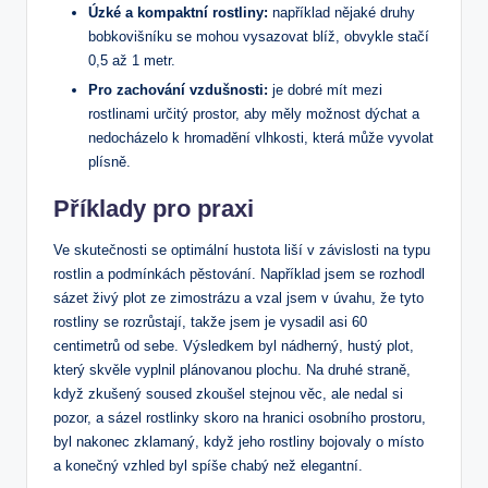
Úzké a kompaktní rostliny:
například nějaké druhy
bobkovišníku se mohou vysazovat blíž, obvykle stačí
0,5 až 1 metr.
Pro zachování vzdušnosti:
je dobré mít mezi
rostlinami určitý prostor, aby měly možnost dýchat a
nedocházelo k hromadění vlhkosti, která může vyvolat
plísně.
Příklady pro praxi
Ve skutečnosti se optimální hustota liší v závislosti na typu
rostlin a podmínkách pěstování. Například jsem se rozhodl
sázet živý plot ze zimostrázu a vzal jsem v úvahu, že tyto
rostliny se rozrůstají, takže jsem je vysadil asi 60
centimetrů od sebe. Výsledkem byl nádherný, hustý plot,
který skvěle vyplnil plánovanou plochu. Na druhé straně,
když zkušený soused zkoušel stejnou věc, ale nedal si
pozor, a sázel rostlinky skoro na hranici osobního prostoru,
byl nakonec zklamaný, když jeho rostliny bojovaly o místo
a konečný vzhled byl spíše chabý než elegantní.