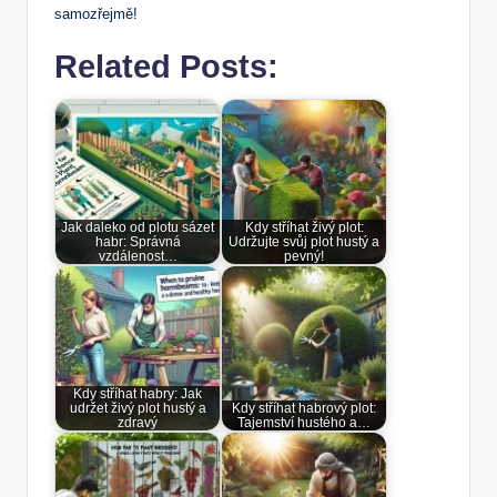
samozřejmě!
Related Posts:
Jak daleko od plotu sázet
Kdy stříhat živý plot:
habr: Správná
Udržujte svůj plot hustý a
vzdálenost…
pevný!
Kdy stříhat habry: Jak
udržet živý plot hustý a
Kdy stříhat habrový plot:
zdravý
Tajemství hustého a…