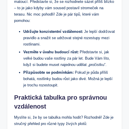
matoucí. Představte si, že se rozhodnete sázet příliš blízko
– to je jako kdyby vám soused postavil stromeček na
terasu. Nic moc pohodlí! Zde je pár tipů, které vám
pomohou:
Udržujte konzistentní vzdálenost:
Je lepší dodržovat
pravidlo a snažit se udržovat stejné rozestupy mezi
rostlinami.
Vezměte v úvahu budoucí růst:
Představte si, jak
velké budou vaše rostliny za pár let. Bude Vám líto,
když si budete muset najednou udělat „pročistku“.
Přizpůsobte se podmínkám:
Pokud je půda příliš
bohatá, rostlinky budou růst jako divé. Možná je lepší
je trochu rozestoupit.
Praktická tabulka pro správnou
vzdálenost
Myslíte si, že by se tabulka mohla hodit? Rozhodně! Zde je
stručný přehled pro různé typy živých plotů: