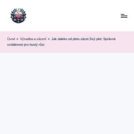
Skip
to
content
Úvod
»
Výsadba a sázení
»
Jak daleko od plotu sázet živý plot: Správná
vzdálenost pro hustý růst