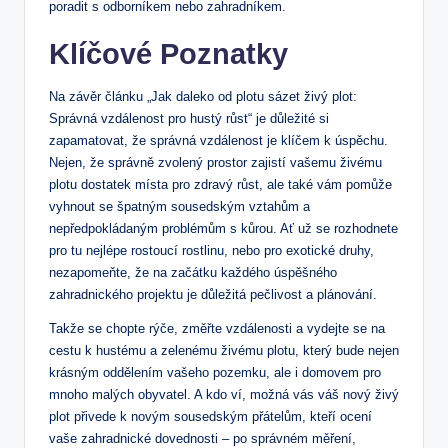
poradit s odborníkem nebo zahradníkem.
Klíčové Poznatky
Na závěr článku „Jak daleko od plotu sázet živý plot:
Správná vzdálenost pro hustý růst“ je důležité si
zapamatovat, že správná vzdálenost je klíčem k úspěchu.
Nejen, že správně zvolený prostor zajistí vašemu živému
plotu dostatek místa pro zdravý růst, ale také vám pomůže
vyhnout se špatným sousedským vztahům a
nepředpokládaným problémům s kůrou. Ať už se rozhodnete
pro tu nejlépe rostoucí rostlinu, nebo pro exotické druhy,
nezapomeňte, že na začátku každého úspěšného
zahradnického projektu je důležitá pečlivost a plánování.
Takže se chopte rýče, změřte vzdálenosti a vydejte se na
cestu k hustému a zelenému živému plotu, který bude nejen
krásným oddělením vašeho pozemku, ale i domovem pro
mnoho malých obyvatel. A kdo ví, možná vás váš nový živý
plot přivede k novým sousedským přátelům, kteří ocení
vaše zahradnické dovednosti – po správném měření,