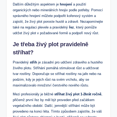
Dalším důležitým aspektem je
hnojení
a použití
organických nebo minerálních hnojiv podle potřeby. Pomocí
správného hnojení můžete podpořit kořenový systém a
zajistit, že živý plot poroste hustě a zdravě. Nezapomínejte
také na regulaci plevele a pravidelný
řez
, který pomůže
udržet živý plot v požadované formě a podpoří nový růst.
Je třeba živý plot pravidelně
stříhat?
Pravidelný
střih
je zásadní pro udržení zdravého a hustého
živého plotu. Stříhání pomáhá stimulovat růst a udržovat
tvar rostliny. Doporučuje se stříhat rostliny na jaře nebo na
podzim, kdy je jejich růst na svém vrcholu, aby se
maximalizovalo množství čerstvého nového růstu.
Mezi profesionály je běžné
stříhat živý plot 1-2krát ročně
,
přičemž první řez by měl být proveden před začátkem
vegetačního období. Další, jemnější stříhání může být
provedeno na konci léta. Tímto způsobem zajistíte, že váš