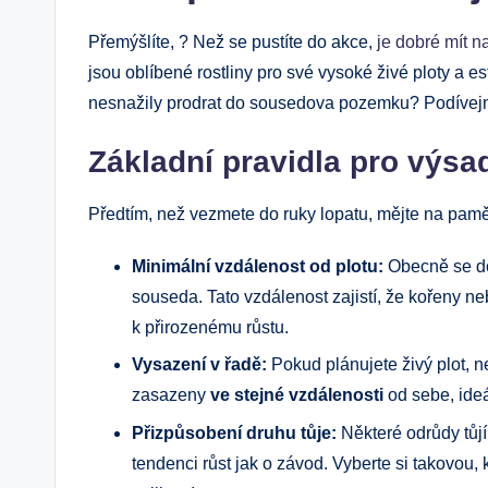
Přemýšlíte, ? Než se pustíte do akce,
je dobré mít n
jsou oblíbené rostliny pro své vysoké živé ploty a es
nesnažily prodrat do sousedova pozemku? Podívejm
Základní pravidla pro výsad
Předtím, než vezmete do ruky lopatu, mějte na pamě
Minimální vzdálenost od plotu:
Obecně se do
souseda. Tato vzdálenost zajistí, že kořeny n
k přirozenému růstu.
Vysazení v řadě:
Pokud plánujete živý plot, 
zasazeny
ve stejné vzdálenosti
od sebe, ide
Přizpůsobení druhu tůje:
Některé odrůdy tůjí
tendenci růst jak o závod. Vyberte si takovou,