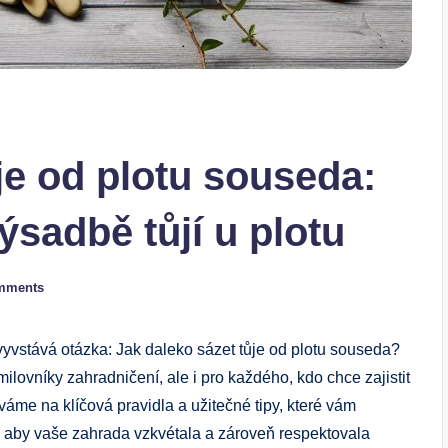
je od plotu souseda:
výsadbě tůjí u plotu
mments
 vyvstává otázka: Jak daleko sázet tůje od plotu souseda?
lovníky zahradničení, ale i pro každého, kdo chce zajistit
váme na klíčová pravidla a užitečné tipy, které vám
, aby vaše zahrada vzkvétala a zároveň respektovala