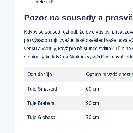
velikost!
Pozor na sousedy a prosvě
Kdyby se soused rozhodl, že by u vás byl privatizova
pro výsadbu tůjí, zvažte, jaké osvětlení vaše nová 
venku a vycítily, když pro ně slunce svítilo? Tůje n
smutné, jako když na školním vysvědčení chybí jedn
Odrůda tůje
Optimální vzdálenost 
Tuje Smaragd
60 cm
Tuje Brabant
90 cm
Tuje Globosa
70 cm