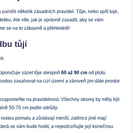
a paměti
několik zásadních pravidel. Tůje, nebo spíš tuje,
tetiku. Ale víte, jak je správně zasadit, aby se vám
e se na to zábavně a přehledně!
bu tůjí
ti:
poručuje sázet tůje alespoň
60 až 90 cm
od plotu
ebudou zasahovat na cizí území a zároveň jim dáte prostor
nezapomeňte na pravidelnost. Všechny stromy by měly být
álně 50-70 cm podle odrůdy.
 rostou pomalu a zůstávají menší, zatímco jiné mají
 která se vám bude hodit, a nepodceňujte její konečnou