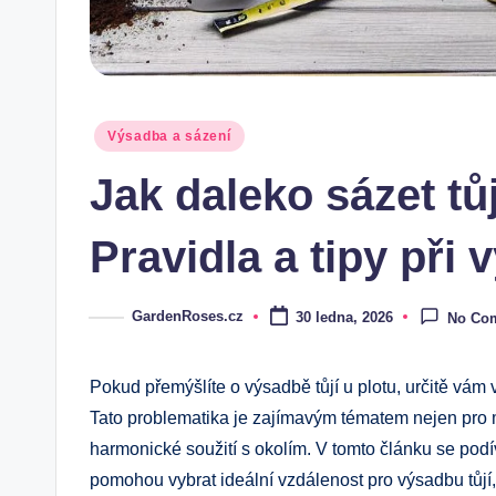
Posted
Výsadba a sázení
in
Jak daleko sázet tů
Pravidla a tipy při 
GardenRoses.cz
30 ledna, 2026
No Co
Posted
by
Pokud přemýšlíte o výsadbě tůjí u plotu, určitě vám
Tato problematika je zajímavým tématem nejen pro mi
harmonické soužití s okolím. V tomto článku se podí
pomohou vybrat ideální vzdálenost pro výsadbu tůjí