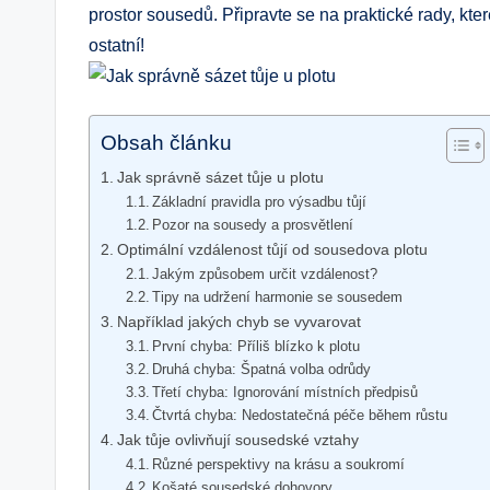
prostor sousedů. Připravte se na praktické rady, kter
ostatní!
Obsah článku
Jak správně sázet tůje u plotu
Základní pravidla pro výsadbu tůjí
Pozor na sousedy a prosvětlení
Optimální vzdálenost tůjí od sousedova plotu
Jakým způsobem určit vzdálenost?
Tipy na udržení harmonie se sousedem
Například jakých chyb se vyvarovat
První chyba: Příliš blízko k plotu
Druhá chyba: Špatná volba odrůdy
Třetí chyba: Ignorování místních předpisů
Čtvrtá chyba: Nedostatečná péče během růstu
Jak tůje ovlivňují sousedské vztahy
Různé perspektivy na krásu a soukromí
Košaté sousedské dohovory