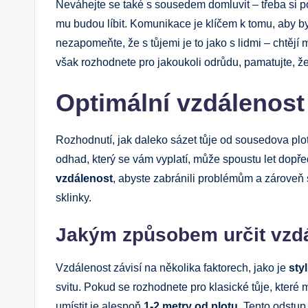
Neváhejte se také s sousedem domluvit – třeba si po
mu budou líbit. Komunikace je klíčem k tomu, aby b
nezapomeňte, že s tůjemi je to jako s lidmi – chtějí 
však rozhodnete pro jakoukoli odrůdu, pamatujte, že 
Optimální vzdálenost
Rozhodnutí, jak daleko sázet tůje od sousedova plot
odhad, který se vám vyplatí, může spoustu let dopře
vzdálenost
, abyste zabránili problémům a zároveň s
sklinky.
Jakým způsobem určit vzd
Vzdálenost závisí na několika faktorech, jako je
styl
svitu. Pokud se rozhodnete pro klasické tůje, které
umístit je alespoň
1-2 metry od plotu
. Tento odstup 