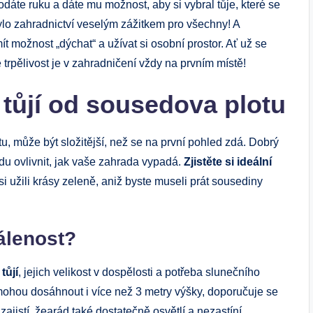
dáte ruku a dáte mu možnost, aby si vybral tůje, které se
ylo zahradnictví veselým zážitkem pro všechny! A
mít možnost „dýchat“ a užívat si osobní prostor. Ať už se
trpělivost je v zahradničení vždy na prvním místě!
 tůjí od sousedova plotu
u, může být složitější, než se na první pohled zdá. Dobrý
du ovlivnit, jak vaše zahrada vypadá.
Zjistěte si ideální
i užili krásy zeleně, aniž byste museli prát sousediny
álenost?
 tůjí
, jejich velikost v dospělosti a potřeba slunečního
 mohou dosáhnout i více než 3 metry výšky, doporučuje se
zajistí, žearád také dostatečně osvětlí a nezastíní