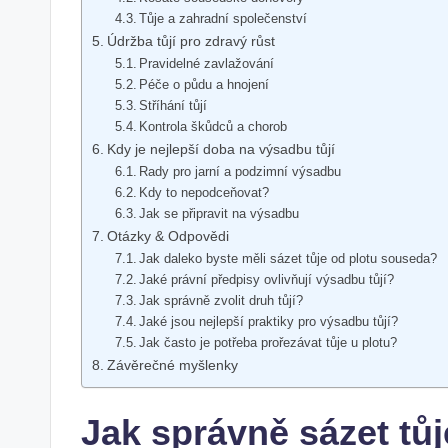
Tůje a zahradní společenství
Údržba tůjí pro zdravý růst
Pravidelné zavlažování
Péče o půdu a hnojení
Stříhání tůjí
Kontrola škůdců a chorob
Kdy je nejlepší doba na výsadbu tůjí
Rady pro jarní a podzimní výsadbu
Kdy to nepodceňovat?
Jak se připravit na výsadbu
Otázky & Odpovědi
Jak daleko byste měli sázet tůje od plotu souseda?
Jaké právní předpisy ovlivňují výsadbu tůjí?
Jak správně zvolit druh tůjí?
Jaké jsou nejlepší praktiky pro výsadbu tůjí?
Jak často je potřeba prořezávat tůje u plotu?
Závěrečné myšlenky
Jak správně sázet tůj