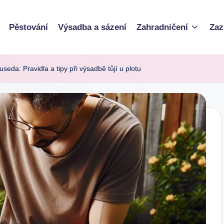
Pěstování
Výsadba a sázení
Zahradničení
Zaz
useda: Pravidla a tipy při výsadbě tůjí u plotu