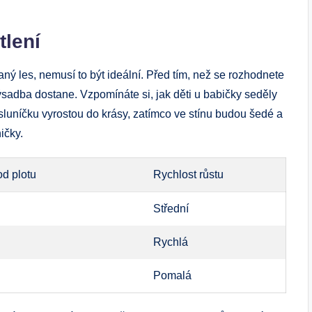
tlení
ný les, nemusí to být ideální. Před tím, než se rozhodnete
výsadba dostane. Vzpomínáte si, jak děti u babičky seděly
a sluníčku vyrostou do krásy, zatímco ve stínu budou šedé a
ičky.
od plotu
Rychlost růstu
Střední
Rychlá
Pomalá