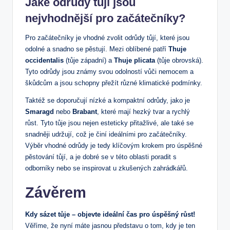
Jaké odrůdy tůjí jsou
nejvhodnější pro začátečníky?
Pro začátečníky je vhodné zvolit odrůdy tůjí, které jsou
odolné a snadno se pěstují. Mezi oblíbené patří
Thuje
occidentalis
(tůje západní) a
Thuje plicata
(tůje obrovská).
Tyto odrůdy jsou známy svou odolností vůči nemocem a
škůdcům a jsou schopny přežít různé klimatické podmínky.
Taktéž se doporučují nízké a kompaktní odrůdy, jako je
Smaragd
nebo
Brabant
, které mají hezký tvar a rychlý
růst. Tyto tůje jsou nejen esteticky přitažlivé, ale také se
snadněji udržují, což je činí ideálními pro začátečníky.
Výběr vhodné odrůdy je tedy klíčovým krokem pro úspěšné
pěstování tůjí, a je dobré se v této oblasti poradit s
odborníky nebo se inspirovat u zkušených zahrádkářů.
Závěrem
Kdy sázet tůje – objevte ideální čas pro úspěšný růst!
Věříme, že nyní máte jasnou představu o tom, kdy je ten