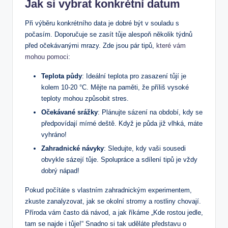
Jak si vybrat konkrétní datum
Při výběru konkrétního data je dobré být v souladu s
počasím. Doporučuje se zasít tůje alespoň několik týdnů
před očekávanými mrazy. Zde jsou pár tipů,
které vám
mohou pomoci
:
Teplota půdy
: Ideální teplota pro zasazení tůjí je
kolem 10-20 °C. Mějte na paměti, že příliš vysoké
teploty mohou způsobit stres.
Očekávané srážky
: Plánujte sázení na období, kdy se
předpovídají mírné deště. Když je půda již vlhká, máte
vyhráno!
Zahradnické návyky
: Sledujte, kdy vaši sousedi
obvykle sázejí tůje. Spolupráce a sdílení tipů je vždy
dobrý nápad!
Pokud počítáte s vlastním zahradnickým experimentem,
zkuste zanalyzovat, jak se okolní stromy a rostliny chovají.
Příroda vám často dá návod, a jak říkáme „Kde rostou jedle,
tam se najde i tůje!“ Snadno si tak uděláte představu o