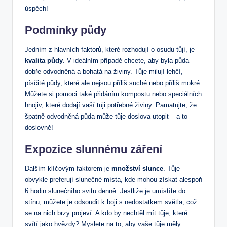
úspěch!
Podmínky půdy
Jedním z hlavních faktorů, které rozhodují o osudu tůjí, je
kvalita půdy
. V ideálním případě chcete, aby byla půda
dobře odvodněná a bohatá na živiny. Tůje milují lehčí,
písčité půdy, které ale nejsou příliš suché nebo příliš mokré.
Můžete si pomoci také přidáním kompostu nebo speciálních
hnojiv, které dodají vaší tůji potřebné živiny. Pamatujte, že
špatně odvodněná půda může tůje doslova utopit – a to
doslovně!
Expozice slunnému záření
Dalším klíčovým faktorem je
množství slunce
. Tůje
obvykle preferují slunečné místa, kde mohou získat alespoň
6 hodin slunečního svitu denně. Jestliže je umístíte do
stínu, můžete je odsoudit k boji s nedostatkem světla, což
se na nich brzy projeví. A kdo by nechtěl mít tůje, které
svítí jako hvězdy? Myslete na to, aby vaše tůje měly