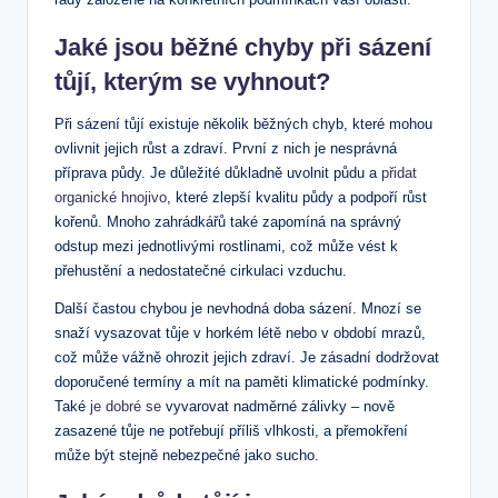
Jaké jsou běžné chyby při sázení
tůjí, kterým se vyhnout?
Při sázení tůjí existuje několik běžných chyb, které mohou
ovlivnit jejich růst a zdraví. První z nich je nesprávná
příprava půdy. Je důležité důkladně uvolnit půdu a
přidat
organické hnojivo
, které zlepší kvalitu půdy a podpoří růst
kořenů. Mnoho zahrádkářů také zapomíná na správný
odstup mezi jednotlivými rostlinami, což může vést k
přehustění a nedostatečné cirkulaci vzduchu.
Další častou chybou je nevhodná doba sázení. Mnozí se
snaží vysazovat tůje v horkém létě nebo v období mrazů,
což může vážně ohrozit jejich zdraví. Je zásadní dodržovat
doporučené termíny a mít na paměti klimatické podmínky.
Také
je dobré se
vyvarovat nadměrné zálivky – nově
zasazené tůje ne potřebují příliš vlhkosti, a přemokření
může být stejně nebezpečné jako sucho.