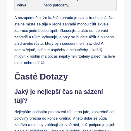
větve
nebo patogeny.
A nezapomeňte, že každá zahrada je navíc trochu jiná. Na
stejně místě se tůje v jedné zahradě mohou cítit skvěle,
zatímco jinde budou trpět. Zkoušejte a učte se, co vaší
zahradě a tůjím vyhovuje, a brzy se budete těšit z bujného
a zdravého růstu, který by i sousedi mohli závidět! A
samozřejmě, sdílejte úspěchy a neúspěchy – každý
milovník rostlin má občas nějaký ten “zelený palec” na levé
ruce, nebo ne? 😊
Časté Dotazy
Jaký je nejlepší čas na sázení
tůjí?
Nejlepším obdobím pro sázení tůjí je na jaře, konkrétně od
poloviny března do konce května. V této době se půda
zahřívá a rostliny začínají aktivně růst, což podporuje jejich