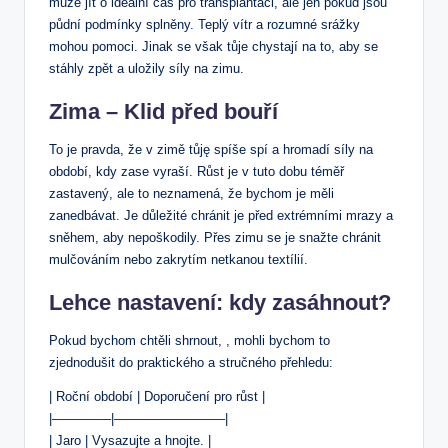
může jít o ideální čas pro transplantaci, ale jen pokud jsou
půdní podmínky splněny. Teplý vítr a rozumné srážky
mohou pomoci. Jinak se však tůje chystají na to, aby se
stáhly zpět a uložily síly na zimu.
Zima – Klid před bouří
To je pravda, že v zimě tůję spíše spí a hromadí síly na
období, kdy zase vyraší. Růst je v tuto dobu téměř
zastavený, ale to neznamená, že bychom je měli
zanedbávat. Je důležité chránit je před extrémními mrazy a
sněhem, aby nepoškodily. Přes zimu se je snažte chránit
mulčováním nebo zakrytím netkanou textílií.
Lehce nastavení: kdy zasáhnout?
Pokud bychom chtěli shrnout, , mohli bychom to
zjednodušit do praktického a stručného přehledu:
| Roční období | Doporučení pro růst |
|————–|————————–|
| Jaro | Vysazujte a hnojte. |