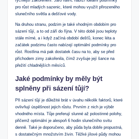
rychlejší zakořenění. Jaro navíc nabízí ideální podmínky
pro růst mladých sazenic, které mohou využít přirozeného
slunečního světla a dešťové vody.
Na druhou stranu, podzim je také vhodným obdobím pro
sázení tůjí, a to od září do října. V této době jsou teploty
stále mírné, a i když začíná období dešťů, konec léta a
začátek podzimu často nabízejí optimální podmínky pro
růst. Rostlina má pak dostatek času na to, aby se před
příchodem zimy zakořenila, čímž zvyšuje její šance na
přežití chladnějších měsíců.
Jaké podmínky by měly být
splněny při sázení tůjí?
Při sázení tůjí je důležité brát v úvahu několik faktorů, které
ovlivňují úspěšnost jejich růstu. Prvním z nich je výběr
vhodného místa. Tůje preferují slunné až polostinné polohy,
přičemž optimální je alespoň 6 hodin slunečního svitu
denně. Také je doporučeno, aby půda byla dobře propustná,
s dostatečným množstvím živin. Těžké jílové půdy mohou