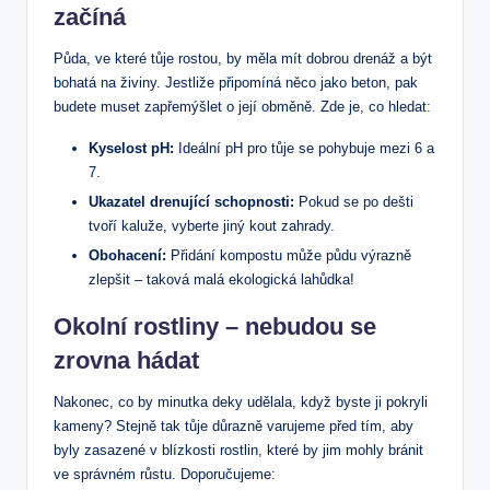
začíná
Půda, ve které tůje rostou, by měla mít dobrou drenáž a být
bohatá na živiny. Jestliže připomíná něco jako beton, pak
budete muset zapřemýšlet o její obměně. Zde je, co hledat:
Kyselost pH:
Ideální pH pro tůje se pohybuje mezi 6 a
7.
Ukazatel drenující schopnosti:
Pokud se po dešti
tvoří kaluže, vyberte jiný kout zahrady.
Obohacení:
Přidání kompostu může půdu výrazně
zlepšit – taková malá ekologická lahůdka!
Okolní rostliny – nebudou se
zrovna hádat
Nakonec, co by minutka deky udělala, když byste ji pokryli
kameny? Stejně tak tůje důrazně varujeme před tím, aby
byly zasazené v blízkosti rostlin, které by jim mohly bránit
ve správném růstu. Doporučujeme: