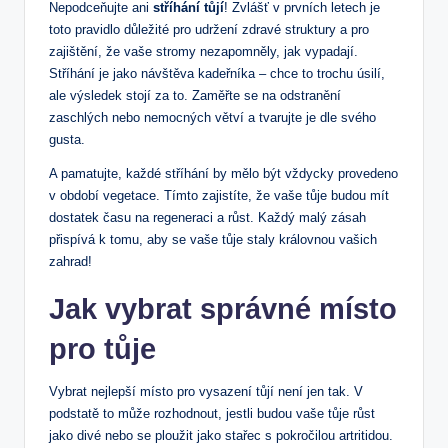
Nepodceňujte ani
stříhání tůjí
! Zvlášť v prvních letech je
toto pravidlo důležité pro udržení zdravé struktury a pro
zajištění, že vaše stromy nezapomněly, jak vypadají.
Stříhání je jako návštěva kadeřníka – chce to trochu úsilí,
ale výsledek stojí za to. Zaměřte se na odstranění
zaschlých nebo nemocných větví a tvarujte je dle svého
gusta.
A pamatujte, každé stříhání by mělo být vždycky provedeno
v období vegetace. Tímto zajistíte, že vaše tůje budou mít
dostatek času na regeneraci a růst. Každý malý zásah
přispívá k tomu, aby se vaše tůje staly královnou vašich
zahrad!
Jak vybrat správné místo
pro tůje
Vybrat nejlepší místo pro vysazení tůjí není jen tak. V
podstatě to může rozhodnout, jestli budou vaše tůje růst
jako divé nebo se ploužit jako stařec s pokročilou artritidou.