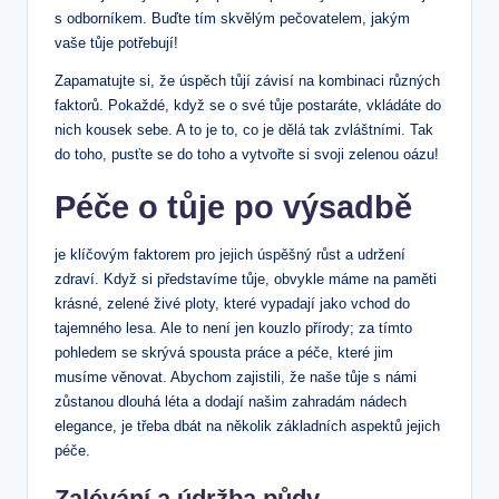
s odborníkem. Buďte tím skvělým pečovatelem, jakým
vaše tůje potřebují!
Zapamatujte si, že úspěch tůjí závisí na kombinaci různých
faktorů. Pokaždé, když se o své tůje postaráte, vkládáte do
nich kousek sebe. A to je to, co je dělá tak zvláštními. Tak
do toho, pusťte se do toho a vytvořte si svoji zelenou oázu!
Péče o tůje po výsadbě
je klíčovým faktorem pro jejich úspěšný růst a udržení
zdraví. Když si představíme tůje, obvykle máme na paměti
krásné, zelené živé ploty, které vypadají jako vchod do
tajemného lesa. Ale to není jen kouzlo přírody; za tímto
pohledem se skrývá spousta práce a péče, které jim
musíme věnovat. Abychom zajistili, že naše tůje s námi
zůstanou dlouhá léta a dodají našim zahradám nádech
elegance, je třeba dbát na několik základních aspektů jejich
péče.
Zalévání a údržba půdy