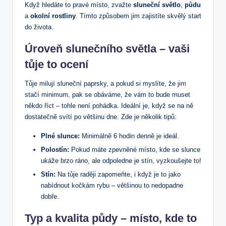
Když hledáte to pravé místo, zvažte
sluneční světlo
,
půdu
a
okolní rostliny
. Tímto způsobem jim zajistíte skvělý start
do života.
Úroveň slunečního světla – vaši
tůje to ocení
Tůje milují sluneční paprsky, a pokud si myslíte, že jim
stačí minimum, pak se obáváme, že vám to bude muset
někdo říct – tohle není pohádka. Ideální je, když se na ně
dostatečně svítí po většinu dne. Zde je několik tipů:
Plné slunce:
Minimálně 6 hodin denně je ideál.
Polostín:
Pokud máte zpevněné místo, kde se slunce
ukáže brzo ráno, ale odpoledne je stín, vyzkoušejte to!
Stín:
Na tůje raději zapomeňte, i když je to jako
nabídnout kočkám rybu – většinou to nedopadne
dobře.
Typ a kvalita půdy – místo, kde to