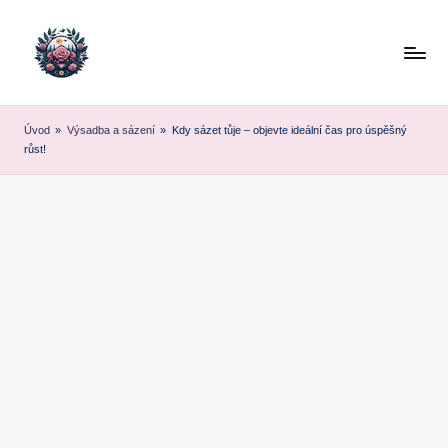
Skip
to
content
Úvod
»
Výsadba a sázení
»
Kdy sázet tůje – objevte ideální čas pro úspěšný
růst!