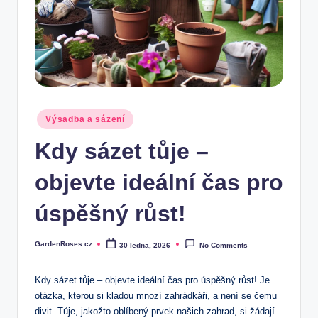
Posted
Výsadba a sázení
in
Kdy sázet tůje –
objevte ideální čas pro
úspěšný růst!
GardenRoses.cz
30 ledna, 2026
No Comments
Posted
by
Kdy sázet tůje – objevte ideální čas pro úspěšný růst! Je
otázka, kterou si kladou mnozí zahrádkáři, a není se čemu
divit. Tůje, jakožto oblíbený prvek našich zahrad, si žádají