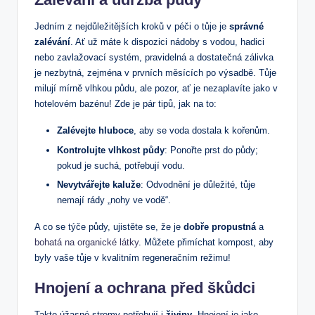
Jedním z nejdůležitějších kroků v péči o tůje je
správné
zalévání
. Ať už máte k dispozici nádoby s vodou, hadici
nebo zavlažovací systém, pravidelná a dostatečná zálivka
je nezbytná, zejména v prvních měsících po výsadbě. Tůje
milují mírně vlhkou půdu, ale pozor, ať je nezaplavíte jako v
hotelovém bazénu! Zde je pár tipů, jak na to:
Zalévejte hluboce
, aby se voda dostala k kořenům.
Kontrolujte vlhkost půdy
: Ponořte prst do půdy;
pokud je suchá, potřebují vodu.
Nevytvářejte kaluže
: Odvodnění je důležité, tůje
nemají rády „nohy ve vodě“.
A co se týče půdy, ujistěte se, že je
dobře propustná
a
bohatá na organické látky
. Můžete přimíchat kompost, aby
byly vaše tůje v kvalitním regeneračním režimu!
Hnojení a ochrana před škůdci
Takto úžasné stromy potřebují i
živiny
. Hnojení je jako