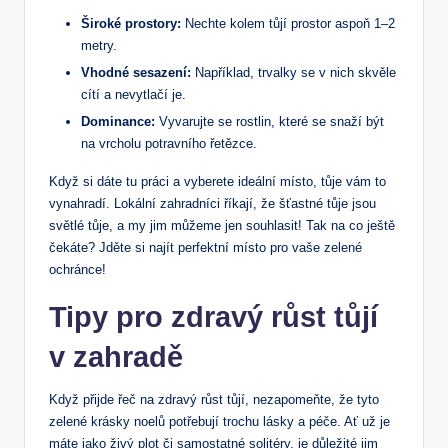
Široké prostory:
Nechte kolem tůjí prostor aspoň 1–2
metry.
Vhodné sesazení:
Například, trvalky se v nich skvěle
cítí a nevytlačí je.
Dominance:
Vyvarujte se rostlin, které se snaží být
na vrcholu potravního řetězce.
Když si dáte tu práci a vyberete ideální místo, tůje vám to
vynahradí. Lokální zahradníci říkají, že šťastné tůje jsou
světlé tůje, a my jim můžeme jen souhlasit! Tak na co ještě
čekáte? Jděte si najít perfektní místo pro vaše zelené
ochránce!
Tipy pro zdravý růst tůjí
v zahradě
Když přijde řeč na zdravý růst tůjí, nezapomeňte, že tyto
zelené krásky noelů potřebují trochu lásky a péče. Ať už je
máte jako živý plot či samostatné solitéry, je důležité jim