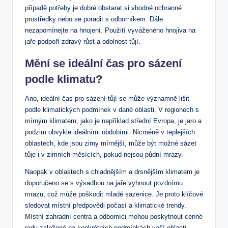
případě potřeby je dobré obstarat si vhodné ochranné
prostředky nebo se poradit s odborníkem. Dále
nezapomínejte na hnojení. Použití vyváženého hnojiva na
jaře podpoří zdravý růst a odolnost tůjí.
Mění se ideální čas pro sázení
podle klimatu?
Ano, ideální čas pro sázení tůjí se může významně lišit
podle klimatických podmínek v dané oblasti. V regionech s
mírným klimatem, jako je například střední Evropa, je jaro a
podzim obvykle ideálními obdobími. Nicméně v teplejších
oblastech, kde jsou zimy mírnější, může být možné sázet
tůje i v zimních měsících, pokud nejsou půdní mrazy.
Naopak v oblastech s chladnějším a drsnějším klimatem je
doporučeno se s výsadbou na jaře vyhnout pozdnímu
mrazu, což může poškodit mladé sazenice. Je proto klíčové
sledovat místní předpovědi počasí a klimatické trendy.
Místní zahradní centra a odborníci mohou poskytnout cenné
rady založené na konkrétních podmínkách vaší oblasti.