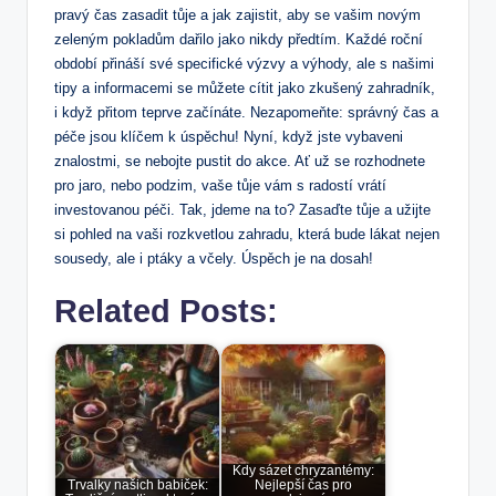
pravý čas zasadit tůje a jak zajistit, aby se vašim novým
zeleným pokladům dařilo jako nikdy předtím. Každé roční
období přináší své specifické výzvy a výhody, ale s našimi
tipy a informacemi se můžete cítit jako zkušený zahradník,
i když přitom teprve začínáte. Nezapomeňte: správný čas a
péče jsou klíčem k úspěchu! Nyní, když jste vybaveni
znalostmi, se nebojte pustit do akce. Ať už se rozhodnete
pro jaro, nebo podzim, vaše tůje vám s radostí vrátí
investovanou péči. Tak, jdeme na to? Zasaďte tůje a užijte
si pohled na vaši rozkvetlou zahradu, která bude lákat nejen
sousedy, ale i ptáky a včely. Úspěch je na dosah!
Related Posts:
Kdy sázet chryzantémy:
Trvalky našich babiček:
Nejlepší čas pro