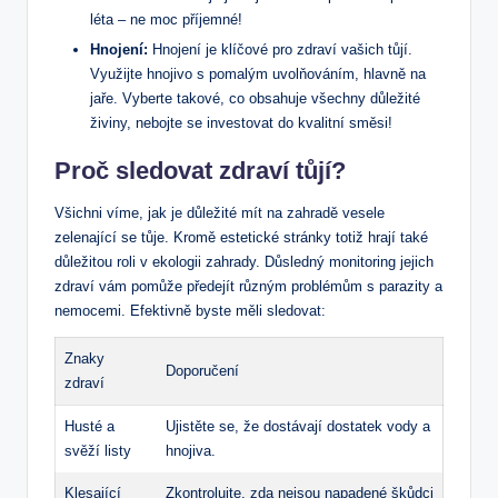
léta – ne moc příjemné!
Hnojení:
Hnojení je klíčové pro zdraví vašich tůjí.
Využijte hnojivo s pomalým uvolňováním, hlavně na
jaře. Vyberte takové, co obsahuje všechny důležité
živiny, nebojte se investovat do kvalitní směsi!
Proč sledovat zdraví tůjí?
Všichni víme, jak je důležité mít na zahradě vesele
zelenající se tůje. Kromě estetické stránky totiž hrají také
důležitou roli v ekologii zahrady. Důsledný monitoring jejich
zdraví vám pomůže předejít různým problémům s parazity a
nemocemi. Efektivně byste měli sledovat:
Znaky
Doporučení
zdraví
Husté a
Ujistěte se, že dostávají dostatek vody a
svěží listy
hnojiva.
Klesající
Zkontrolujte, zda nejsou napadené škůdci