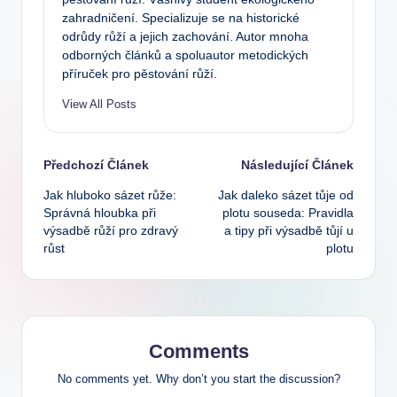
zahradničení. Specializuje se na historické
odrůdy růží a jejich zachování. Autor mnoha
odborných článků a spoluautor metodických
příruček pro pěstování růží.
View All Posts
Post
Předchozí Článek
Následující Článek
Jak hluboko sázet růže:
Jak daleko sázet tůje od
navigation
Správná hloubka při
plotu souseda: Pravidla
výsadbě růží pro zdravý
a tipy při výsadbě tůjí u
růst
plotu
Comments
No comments yet. Why don’t you start the discussion?