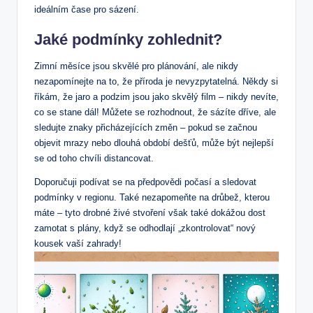
ideálním čase pro sázení.
Jaké podmínky zohlednit?
Zimní měsíce jsou skvělé pro plánování, ale nikdy
nezapomínejte na to, že příroda je nevyzpytatelná. Někdy si
říkám, že jaro a podzim jsou jako skvělý film – nikdy nevíte,
co se stane dál! Můžete se rozhodnout, že sázíte dříve, ale
sledujte znaky přicházejících změn – pokud se začnou
objevit mrazy nebo dlouhá období dešťů, může být nejlepší
se od toho chvíli distancovat.
Doporučuji podívat se na předpovědi počasí a sledovat
podmínky v regionu. Také nezapomeňte na drůbež, kterou
máte – tyto drobné živé stvoření však také dokážou dost
zamotat s plány, když se odhodlají „zkontrolovat“ nový
kousek vaší zahrady!