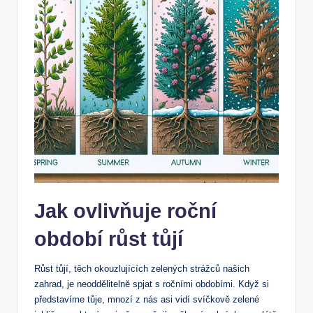
Jak ovlivňuje roční
období růst tůjí
Růst tůjí, těch okouzlujících zelených strážců našich
zahrad, je neoddělitelně spjat s ročními obdobími. Když si
představíme tůje, mnozí z nás asi vidí svíčkově zelené