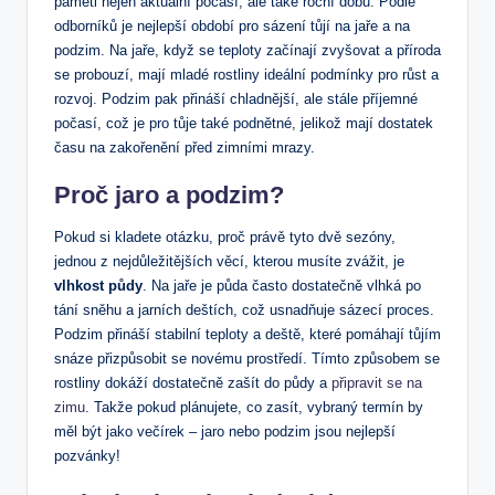
paměti nejen aktuální počasí, ale také roční dobu. Podle
odborníků je nejlepší období pro sázení tůjí na jaře a na
podzim. Na jaře, když se teploty začínají zvyšovat a příroda
se probouzí, mají mladé rostliny ideální podmínky pro růst a
rozvoj. Podzim pak přináší chladnější, ale stále příjemné
počasí, což je pro tůje také podnětné, jelikož mají dostatek
času na zakořenění před zimními mrazy.
Proč jaro a podzim?
Pokud si kladete otázku, proč právě tyto dvě sezóny,
jednou z nejdůležitějších věcí, kterou musíte zvážit, je
vlhkost půdy
. Na jaře je půda často dostatečně vlhká po
tání sněhu a jarních deštích, což usnadňuje sázecí proces.
Podzim přináší stabilní teploty a deště, které pomáhají tůjím
snáze přizpůsobit se novému prostředí. Tímto způsobem se
rostliny dokáží dostatečně zašít do půdy a
připravit se na
zimu
. Takže pokud plánujete, co zasít, vybraný termín by
měl být jako večírek – jaro nebo podzim jsou nejlepší
pozvánky!