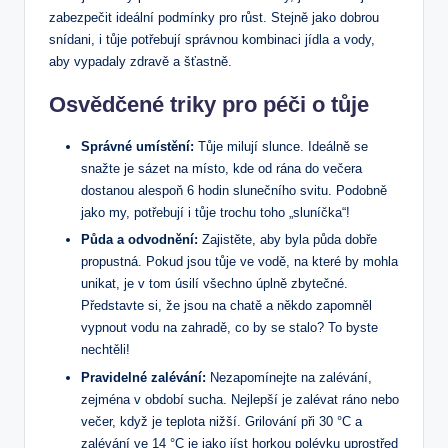
zabezpečit ideální podmínky pro růst. Stejně jako dobrou
snídani, i tůje potřebují správnou kombinaci jídla a vody,
aby vypadaly zdravě a šťastně.
Osvědčené triky pro péči o tůje
Správné umístění:
Tůje milují slunce. Ideálně se
snažte je sázet na místo, kde od rána do večera
dostanou alespoň 6 hodin slunečního svitu. Podobně
jako my, potřebují i tůje trochu toho „sluníčka“!
Půda a odvodnění:
Zajistěte, aby byla půda dobře
propustná. Pokud jsou tůje ve vodě, na které by mohla
unikat, je v tom úsilí všechno úplně zbytečné.
Představte si, že jsou na chatě a někdo zapomněl
vypnout vodu na zahradě, co by se stalo? To byste
nechtěli!
Pravidelné zalévání:
Nezapomínejte na zalévání,
zejména v období sucha. Nejlepší je zalévat ráno nebo
večer, když je teplota nižší. Grilování při 30 °C a
zalévání ve 14 °C je jako jíst horkou polévku uprostřed