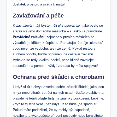
dostatek prostoru a světla k růstu!
Zavlažování a péče
K zavlažování tůjí byste měli přistupovat tak, jako byste se
starali o svého domácího mazlíčka – s láskou a pravidelně.
Pravidelné zalévání
, zejména v prvních měsících po
výsadbě, je klíčem k úspěchu. Pamatujte, že tůje „ukradou”
vodu nejen ze vzduchu, ale i ze země. Pokud rostou v
suchém období, buďte připraveni na častější závlahu.
Vybavte se tedy kvalitní hadicí, nebo klidně zavolejte
sousedům na pomoc – vždyť zahrada by měla spojovat!
Ochrana před škůdci a chorobami
I když si tůje obvykle vedou dobře, někteří škůdci, jako jsou
hmyz nebo plísně, se rádi na nich usadí. Buďte proaktivní a
pravidelně
kontrolujte listy
na známky poškození. Lepší je,
když to zjistíte včas, než když už to bude „na spadnutí“.
Pokud máte podezření, že by mohly být napadené,
neváhejte a vyzkoušejte přírodní pesticidy nebo konzultujte