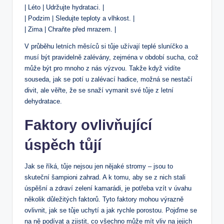
| Léto | Udržujte hydrataci. |
| Podzim | Sledujte teploty a vlhkost. |
| Zima | Chraňte před mrazem. |
V průběhu letních měsíců si tůje užívají teplé sluníčko a
musí být pravidelně zalévány, zejména v období sucha, což
může být pro mnoho z nás výzvou. Takže když vidíte
souseda, jak se potí u zalévací hadice, možná se nestačí
divit, ale věřte, že se snaží vymanit své tůje z letní
dehydratace.
Faktory ovlivňující
úspěch tůjí
Jak se říká, tůje nejsou jen nějaké stromy – jsou to
skuteční šampioni zahrad. A k tomu, aby se z nich stali
úspěšní a zdraví zelení kamarádi, je potřeba vzít v úvahu
několik důležitých faktorů. Tyto faktory mohou výrazně
ovlivnit, jak se tůje uchytí a jak rychle porostou. Pojďme se
na ně podívat a zjistit, co všechno může mít vliv na jejich