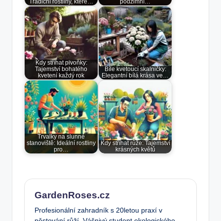
Tradiční rostliny, které…
podzimní…
Kdy stříhat pivoňky:
Tajemství bohatého
Bíle kvetoucí skalničky:
kvetení každý rok
Elegantní bílá krása ve…
Trvalky na slunné
stanoviště: Ideální rostliny
Kdy stříhat růže: Tajemství
pro…
krásných květů
GardenRoses.cz
Profesionální zahradník s 20letou praxí v
pěstování růží. Vášnivý student ekologického