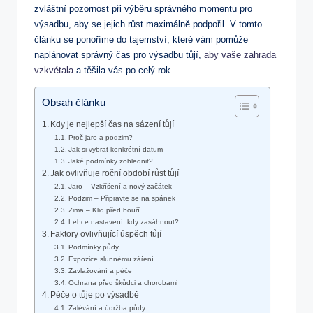
zvláštní pozornost při výběru správného momentu pro
výsadbu, aby se jejich růst maximálně podpořil. V tomto
článku se ponoříme do tajemství, které vám pomůže
naplánovat správný čas pro výsadbu tůjí,
aby vaše zahrada
vzkvétala
a těšila vás po celý rok.
Obsah článku
Kdy je nejlepší čas na sázení tůjí
Proč jaro a podzim?
Jak si vybrat konkrétní datum
Jaké podmínky zohlednit?
Jak ovlivňuje roční období růst tůjí
Jaro – Vzkříšení a nový začátek
Podzim – Připravte se na spánek
Zima – Klid před bouří
Lehce nastavení: kdy zasáhnout?
Faktory ovlivňující úspěch tůjí
Podmínky půdy
Expozice slunnému záření
Zavlažování a péče
Ochrana před škůdci a chorobami
Péče o tůje po výsadbě
Zalévání a údržba půdy