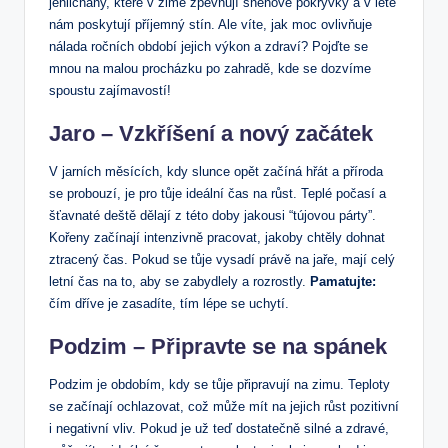
jehličnany, které v zimě zpevňují sněhové pokrývky a v létě
nám poskytují příjemný stín. Ale víte, jak moc ovlivňuje
nálada ročních období jejich výkon a zdraví? Pojďte se
mnou na malou procházku po zahradě, kde se dozvíme
spoustu zajímavostí!
Jaro – Vzkříšení a nový začátek
V jarních měsících, kdy slunce opět začíná hřát a příroda
se probouzí, je pro tůje ideální čas na růst. Teplé počasí a
šťavnaté deště dělají z této doby jakousi “tújovou párty”.
Kořeny začínají intenzivně pracovat, jakoby chtěly dohnat
ztracený čas. Pokud se tůje vysadí právě na jaře, mají celý
letní čas na to, aby se zabydlely a rozrostly.
Pamatujte:
čím dříve je zasadíte, tím lépe se uchytí.
Podzim – Připravte se na spánek
Podzim je obdobím, kdy se tůje připravují na zimu. Teploty
se začínají ochlazovat, což může mít na jejich růst pozitivní
i negativní vliv. Pokud je už teď dostatečně silné a zdravé,