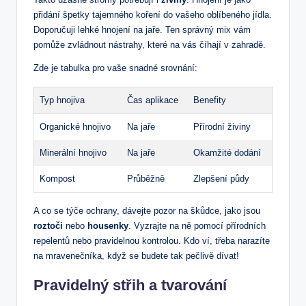
přidání špetky tajemného koření do vašeho oblíbeného jídla.
Doporučuji lehké hnojení na jaře. Ten správný mix vám
pomůže zvládnout nástrahy, které na vás číhají v zahradě.
Zde je tabulka pro vaše snadné srovnání:
Typ hnojiva
Čas aplikace
Benefity
Organické hnojivo
Na jaře
Přírodní živiny
Minerální hnojivo
Na jaře
Okamžité dodání
Kompost
Průběžně
Zlepšení půdy
A co se týče ochrany, dávejte pozor na škůdce, jako jsou
roztoči
nebo
housenky
. Vyzrajte na ně pomocí přírodních
repelentů nebo pravidelnou kontrolou. Kdo ví, třeba narazíte
na mravenečníka, když se budete tak pečlivě dívat!
Pravidelný střih a tvarování