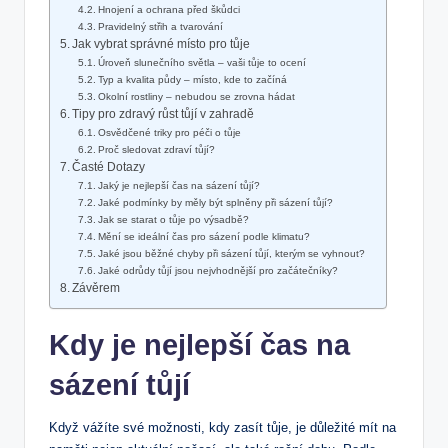
Hnojení a ochrana před škůdci
Pravidelný střih a tvarování
Jak vybrat správné místo pro tůje
Úroveň slunečního světla – vaši tůje to ocení
Typ a kvalita půdy – místo, kde to začíná
Okolní rostliny – nebudou se zrovna hádat
Tipy pro zdravý růst tůjí v zahradě
Osvědčené triky pro péči o tůje
Proč sledovat zdraví tůjí?
Časté Dotazy
Jaký je nejlepší čas na sázení tůjí?
Jaké podmínky by měly být splněny při sázení tůjí?
Jak se starat o tůje po výsadbě?
Mění se ideální čas pro sázení podle klimatu?
Jaké jsou běžné chyby při sázení tůjí, kterým se vyhnout?
Jaké odrůdy tůjí jsou nejvhodnější pro začátečníky?
Závěrem
Kdy je nejlepší čas na
sázení tůjí
Když vážíte své možnosti, kdy zasít tůje, je důležité mít na