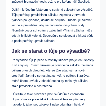
způsobit hromadění vody, což je pro kořeny tůjí škodlivé.
Dalším klíčovým faktorem je správné zalévání po výsadbě.
Tůje potřebují pravidelnou zálivku, zejména v prvních
týdnech po výsadbě, dokud se neujmou. Ideální je zalévat
jemně a pravidelně, aby se zabránilo vysychání půdy.
Nicméně pozor schybám v zalévání! Přílišná zálivka může
vést k hnilobě kořenů. Doporučuje se sledovat vlhkost půdy
a podle potřeby upravit zalévání.
Jak se starat o tůje po výsadbě?
Po výsadbě tůjí je péče o rostliny klíčová pro jejich úspěšný
růst a vývoj. Prvním krokem je pravidelná zálivka, zejména
během prvních dvou let, kdy se tůje adaptují na nové
prostředí. Jakmile se rostlina uchytí, je potřeba ji zalévat
méně často, avšak v období sucha by měla být zálivka
stále pravidelná a dostatečná.
Důležitá je také prevence proti škůdcům a chorobám.
Doporučuje se pravidelně kontrolovat tůje na příznaky
napadení, jako jsou zbarvení nebo odumírání listů. V