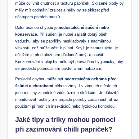
může ovlivnit chutnost a texturu papriček. Sklizené plody by
měly mít optimální zralost a měly by se sklízet před
nástupem prvních mrazů.
Další běžnou chybou je
nedostatečné sušení nebo
konzervace
. Při sušení je nutné zajistit dobrý oběh
vzduchu, aby se papričky neskladovaly s nadměrnou
vlhkostí, což může vést k plísni. Když je zamrazujete, je
důležité je před uložením důkladně umýt a osušit.
Konzervování v oleji by mělo být prováděno hygienicky, aby
se předešlo potenciálním bakteriálním nákazám.
Poslední chybou může být
nedostatečná ochrana před
škůdci a chorobami
během zimy. I v zimních měsících
jsou rostliny zranitelné vůči různým škůdcům. Je důležité
monitorovat rostliny a v případě potřeby zasáhnout, ať už
použitím přírodních insekticidů nebo fyzickou kontrolou.
Jaké tipy a triky mohou pomoci
při zazimování chilli papriček?