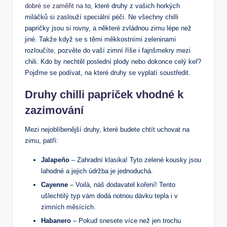
dobré se zaměřit na
to, které druhy z vašich horkých
miláčků si zaslouží speciální péči. Ne všechny chilli
papričky jsou si rovny, a některé zvládnou zimu lépe než
jiné. Takže když se s těmi měkkostními zeleninami
rozloučíte, pozvěte do vaší zimní říše i fajnšmekry mezi
chili. Kdo by nechtěl poslední plody nebo dokonce celý keř?
Pojďme se podívat, na které druhy se vyplatí soustředit.
Druhy chilli papriček vhodné k
zazimování
Mezi nejoblíbenější druhy, které budete chtít uchovat na
zimu, patří:
Jalapeño
– Zahradní klasika! Tyto zelené kousky jsou
lahodné a jejich údržba je jednoduchá.
Cayenne
– Voilà, náš dodavatel koření! Tento
ušlechtilý typ vám dodá notnou dávku tepla i v
zimních měsících.
Habanero
– Pokud snesete více než jen trochu