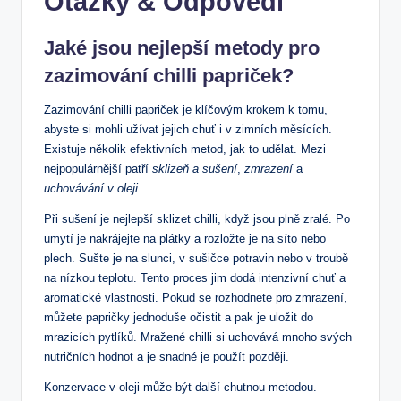
Otázky & Odpovědi
Jaké jsou nejlepší metody pro
zazimování chilli papriček?
Zazimování chilli papriček je klíčovým krokem k tomu,
abyste si mohli užívat jejich chuť i v zimních měsících.
Existuje několik efektivních metod, jak to udělat. Mezi
nejpopulárnější patří
sklizeň a sušení
,
zmrazení
a
uchovávání v oleji
.
Při sušení je nejlepší sklizet chilli, když jsou plně zralé. Po
umytí je nakrájejte na plátky a rozložte je na síto nebo
plech. Sušte je na slunci, v sušičce potravin nebo v troubě
na nízkou teplotu. Tento proces jim dodá intenzivní chuť a
aromatické vlastnosti. Pokud se rozhodnete pro zmrazení,
můžete papričky jednoduše očistit a pak je uložit do
mrazicích pytlíků. Mražené chilli si uchovává mnoho svých
nutričních hodnot a je snadné je použít později.
Konzervace v oleji může být další chutnou metodou.