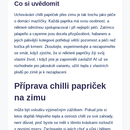
Co si uvědomit
Uchovávání chilli papriček přes zimu je tak trochu jako péče
o domácí mazlíčky. Každá paprika má svou osobnost, a
některé odmítnou spolupracovat i při nejlepší péči. Zatímco
jalapeño a cayenne jsou docela přizpůsobivé, habanero a
jejich pálivější kolegové potřebují větší pozornost a péči než
kočka při krmení. Zkoušejte, experimentujte a nezapomeňte
se smát, když zjistíte, že si některé papričky žijí svůj
vlastní život, i když jste je zapomněli zavlažit! Ať už se
rozhodnete pro jakoukoli variantu, užití tepla z vlastních
plodů po zimě je k nezaplacení.
Příprava chilli papriček
na zimu
může být vskutku výjimečným zážitkem. Pokud jste si
letos dopřáli hřejivého tepla a ostrosti chilli ze své zahrady,
není důvod, proč byste se měli s těmito kráskami rozloučit
s prvními mrazy. Zachovejte si jejich chuť a vůni i během