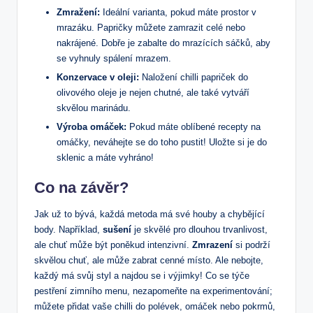
Zmražení:
Ideální varianta, pokud máte prostor v
mrazáku. Papričky můžete zamrazit celé nebo
nakrájené. Dobře je zabalte do mrazících sáčků, aby
se vyhnuly spálení mrazem.
Konzervace v oleji:
Naložení chilli papriček do
olivového oleje je nejen chutné, ale také vytváří
skvělou marinádu.
Výroba omáček:
Pokud máte oblíbené recepty na
omáčky, neváhejte se do toho pustit! Uložte si je do
sklenic a máte vyhráno!
Co na závěr?
Jak už to bývá, každá metoda má své houby a chybějící
body. Například,
sušení
je skvělé pro dlouhou trvanlivost,
ale chuť může být poněkud intenzivní.
Zmrazení
si podrží
skvělou chuť, ale může zabrat cenné místo. Ale nebojte,
každý má svůj styl a najdou se i výjimky! Co se týče
pestření zimního menu, nezapomeňte na experimentování;
můžete přidat vaše chilli do polévek, omáček nebo pokrmů,