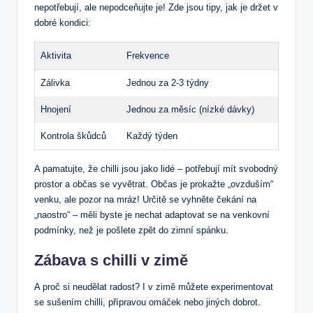
nepotřebují, ale nepodceňujte je! Zde jsou tipy, jak je držet v
dobré kondici:
Aktivita
Frekvence
Zálivka
Jednou za 2-3 týdny
Hnojení
Jednou za měsíc (nízké dávky)
Kontrola škůdců
Každý týden
A pamatujte, že chilli jsou jako lidé – potřebují mít svobodný
prostor a občas se vyvětrat. Občas je prokažte „ovzduším“
venku, ale pozor na mráz! Určitě se vyhněte čekání na
„naostro“ – měli byste je nechat adaptovat se na venkovní
podmínky, než je pošlete zpět do zimní spánku.
Zábava s chilli v zimě
A proč si neudělat radost? I v zimě můžete experimentovat
se sušením chilli, přípravou omáček nebo jiných dobrot.