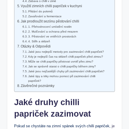
Zábava s chilli v zimě
Využití zimních chilli papriček v kuchyni
Přidání do pokrmů
Zavařování a fermentace
Jak prodloužit sezónu pěstování chilli
1. Přehodnocení umístění rostlin
2. Mulčování a ochrana před mrazem
3. Pěstování ve vnitřních prostorách
4. Střih a sklizeň
Otázky & Odpovědi
Jaké jsou nejlepší metody pro zazimování chilli papriček?
Kdy je nejlepší čas na sklizeň chilli papriček před zimou?
Může se chilli papričky pěstovat uvnitř přes zimu?
Jak se správně starat o chilli papričky během zimy?
Jaké jsou nejčastější chyby při zazimování chilli papriček?
Jaké tipy a triky mohou pomoci při zazimování chilli
papriček?
Závěrečné poznámky
Jaké druhy chilli
papriček zazimovat
Pokud se chystáte na zimní spánek svých chilli papriček,
je