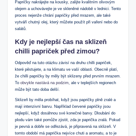
Papričky nakrájejte na kousky, zalijte kvalitním olivovým
olejem a uchovávejte je ve skleněné nádobě v lednici. Tento
proces nejenže chrání papričky před mrazem, ale také
vytváří chutný olej, který můžete použít při vaření nebo do
salátů.
Kdy je nejlepší čas na sklizeň
chilli papriček před zimou?
Odpověď na tuto otázku závisí na druhu chilli papriček,
které pěstujete, a na klimatu ve vaší oblasti. Obecně platí,
že chilli papričky by měly být sklizeny před prvním mrazem.
To
obvykle nastává na podzim
, ale v teplejších regionech
může být tato doba delší.
Sklizeň by měla probíhat, když jsou papričky plně zralé a
mají intenzivní barvu. Například červené papričky jsou
nejlepší, když dosáhnou své konečné barvy. Dloubání do
plodu vám také pomůže zjistit, zda je paprička zralá. Pokud
je pevná a dobře se odřezává, je připravená na sklizeň. V
tomto období má paprička nejvíce chuti a aromatu, a to je