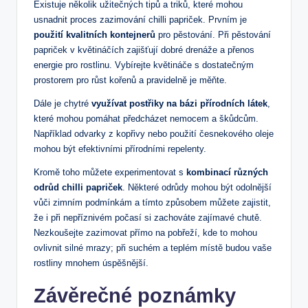
Existuje několik užitečných tipů a triků, které mohou
usnadnit proces zazimování chilli papriček. Prvním je
použití kvalitních kontejnerů
pro pěstování. Při pěstování
papriček v květináčích zajišťují dobré drenáže a přenos
energie pro rostlinu. Vybírejte květináče s dostatečným
prostorem pro růst kořenů a pravidelně je měňte.
Dále je chytré
využívat postřiky na bázi přírodních látek
,
které mohou pomáhat předcházet nemocem a škůdcům.
Například odvarky z kopřivy nebo použití česnekového oleje
mohou být efektivními přírodními repelenty.
Kromě toho můžete experimentovat s
kombinací různých
odrůd chilli papriček
. Některé odrůdy mohou být odolnější
vůči zimním podmínkám a tímto způsobem můžete zajistit,
že i při nepříznivém počasí si zachováte zajímavé chutě.
Nezkoušejte zazimovat přímo na pobřeží, kde to mohou
ovlivnit silné mrazy; při suchém a teplém místě budou vaše
rostliny mnohem úspěšnější.
Závěrečné poznámky