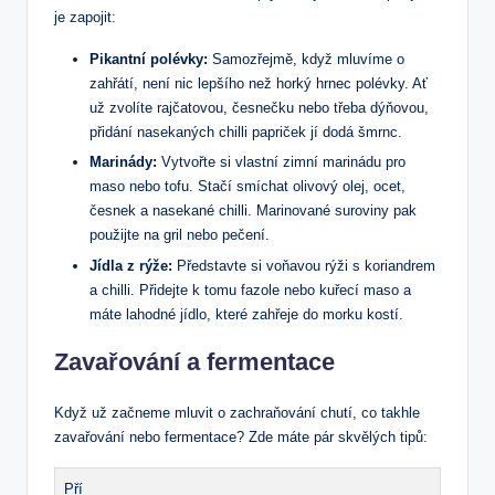
je zapojit:
Pikantní polévky:
Samozřejmě, když mluvíme o
zahřátí, není nic lepšího než horký hrnec polévky. Ať
už zvolíte rajčatovou, česnečku nebo třeba dýňovou,
přidání nasekaných chilli papriček jí dodá šmrnc.
Marinády:
Vytvořte si vlastní zimní marinádu pro
maso nebo tofu. Stačí smíchat olivový olej, ocet,
česnek a nasekané chilli. Marinované suroviny pak
použijte na gril nebo pečení.
Jídla z rýže:
Představte si voňavou rýži s koriandrem
a chilli. Přidejte k tomu fazole nebo kuřecí maso a
máte lahodné jídlo, které zahřeje do morku kostí.
Zavařování a fermentace
Když už začneme mluvit o zachraňování chutí, co takhle
zavařování nebo fermentace? Zde máte pár skvělých tipů:
Pří