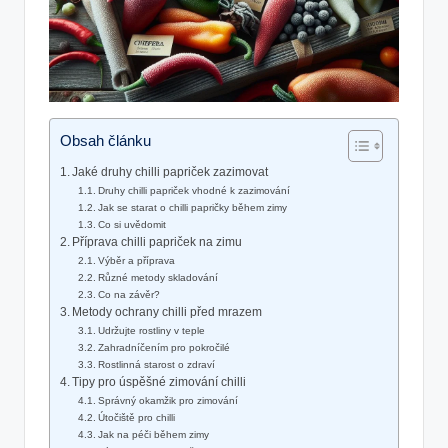
Obsah článku
Jaké druhy chilli papriček zazimovat
Druhy chilli papriček vhodné k zazimování
Jak se starat o chilli papričky během zimy
Co si uvědomit
Příprava chilli papriček na zimu
Výběr a příprava
Různé metody skladování
Co na závěr?
Metody ochrany chilli před mrazem
Udržujte rostliny v teple
Zahradníčením pro pokročilé
Rostlinná starost o zdraví
Tipy pro úspěšné zimování chilli
Správný okamžik pro zimování
Útočiště pro chilli
Jak na péči během zimy