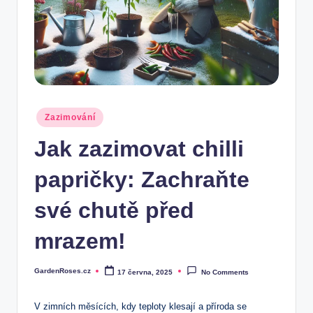
Posted
Zazimování
in
Jak zazimovat chilli
papričky: Zachraňte
své chutě před
mrazem!
GardenRoses.cz
17 června, 2025
No Comments
Posted
by
V zimních měsících, kdy teploty klesají a příroda se