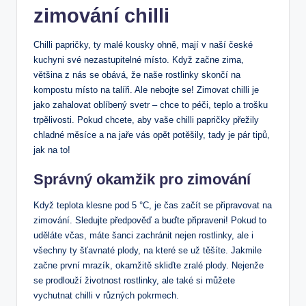
zimování chilli
Chilli papričky, ty malé kousky ohně, mají v naší české
kuchyni své nezastupitelné místo. Když začne zima,
většina z nás se obává, že naše rostlinky skončí na
kompostu místo na talíři. Ale nebojte se! Zimovat chilli je
jako zahalovat oblíbený svetr – chce to péči, teplo a trošku
trpělivosti. Pokud chcete, aby vaše chilli papričky přežily
chladné měsíce a na jaře vás opět potěšily, tady je pár tipů,
jak na to!
Správný okamžik pro zimování
Když teplota klesne pod 5 °C, je čas začít se připravovat na
zimování. Sledujte předpověď a buďte připraveni! Pokud to
uděláte včas, máte šanci zachránit nejen rostlinky, ale i
všechny ty šťavnaté plody, na které se už těšíte. Jakmile
začne první mrazík, okamžitě skliďte zralé plody. Nejenže
se prodlouží životnost rostlinky, ale také si můžete
vychutnat chilli v různých pokrmech.