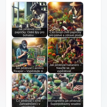
Jak pěstovat chilli
papričky: Ostré tipy pro
Čím hnojit chilli papričky
bohatou…
pro pálivé a zdravé plody
Jak pěstovat habanero –
Jak pěstovat Carolina
Naučte se, jak
Reaper – Vypěstujte si…
vypěstovat…
Co pěstovat v zimě –
Microgreens jak pěstovat –
Zahradničení i v
Superpotraviny snadno