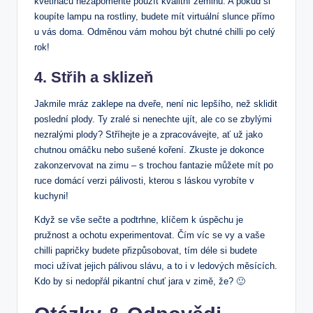
květináčů nezapomeňte použít kvalitní zeminu. A pokud si
koupíte lampu na rostliny, budete mít virtuální slunce přímo
u vás doma. Odměnou vám mohou být chutné chilli po celý
rok!
4. Střih a sklizeň
Jakmile mráz zaklepe na dveře, není nic lepšího, než sklidit
poslední plody. Ty zralé si nenechte ujít, ale co se zbylými
nezralými plody? Stříhejte je a zpracovávejte, ať už jako
chutnou omáčku nebo sušené koření. Zkuste je dokonce
zakonzervovat na zimu – s trochou fantazie můžete mít po
ruce domácí verzi pálivosti, kterou s láskou vyrobíte v
kuchyni!
Když se vše sečte a podtrhne, klíčem k úspěchu je
pružnost a ochotu experimentovat. Čím víc se vy a vaše
chilli papričky budete přizpůsobovat, tím déle si budete
moci užívat jejich pálivou slávu, a to i v ledových měsících.
Kdo by si nedopřál pikantní chuť jara v zimě, že? 🙂