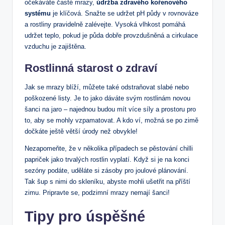
očekáváte časté mrazy,
údržba zdravého kořenového
systému
je klíčová. Snažte se udržet pH půdy v rovnováze
a rostliny pravidelně zalévejte. Vysoká vlhkost pomáhá
udržet teplo, pokud je půda dobře provzdušněná a cirkulace
vzduchu je zajištěna.
Rostlinná starost o zdraví
Jak se mrazy blíží, můžete také odstraňovat slabé nebo
poškozené listy. Je to jako dáváte svým rostlinám novou
šanci na jaro – najednou budou mít více síly a prostoru pro
to, aby se mohly vzpamatovat. A kdo ví, možná se po zimě
dočkáte ještě větší úrody než obvykle!
Nezapomeňte, že v několika případech se pěstování chilli
papriček jako trvalých rostlin vyplatí. Když si je na konci
sezóny podáte, uděláte si zásoby pro joulové plánování.
Tak šup s nimi do skleníku, abyste mohli ušetřit na příští
zimu. Pripravte se, podzimní mrazy nemají šanci!
Tipy pro úspěšné