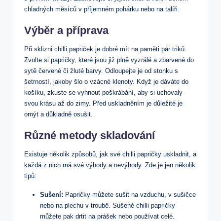
chladných měsíců v příjemném pohárku nebo na talíři.
Výběr a příprava
Při sklizni chilli papriček je dobré mít na paměti pár triků.
Zvolte si papričky, které jsou již plně vyzrálé a zbarvené do
sytě červené či žluté barvy. Odloupejte je od stonku s
šetrností, jakoby šlo o vzácné klenoty. Když je dáváte do
košíku, zkuste se vyhnout poškrábání, aby si uchovaly
svou krásu až do zimy. Před uskladněním je důležité je
omýt a důkladně osušit.
Různé metody skladování
Existuje několik způsobů, jak své chilli papričky uskladnit, a
každá z nich má své výhody a nevýhody. Zde je jen několik
tipů:
Sušení:
Papričky můžete sušit na vzduchu, v sušičce
nebo na plechu v troubě. Sušené chilli papričky
můžete pak drtit na prášek nebo používat celé.