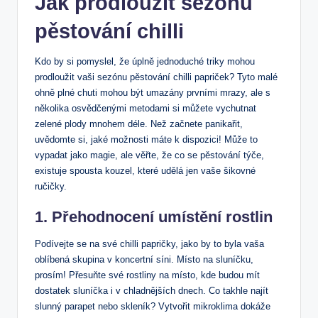
Jak prodloužit sezónu
pěstování chilli
Kdo by si pomyslel, že úplně jednoduché triky mohou
prodloužit vaši sezónu pěstování chilli papriček? Tyto malé
ohně plné chuti mohou být umazány prvními mrazy, ale s
několika osvědčenými metodami si můžete vychutnat
zelené plody mnohem déle. Než začnete panikařit,
uvědomte si, jaké možnosti máte k dispozici! Může to
vypadat jako magie, ale věřte, že co se pěstování týče,
existuje spousta kouzel, které udělá jen vaše šikovné
ručičky.
1. Přehodnocení umístění rostlin
Podívejte se na své chilli papričky, jako by to byla vaša
oblíbená skupina v koncertní síni. Místo na sluníčku,
prosím! Přesuňte své rostliny na místo, kde budou mít
dostatek sluníčka i v chladnějších dnech. Co takhle najít
slunný parapet nebo skleník? Vytvořit mikroklima dokáže