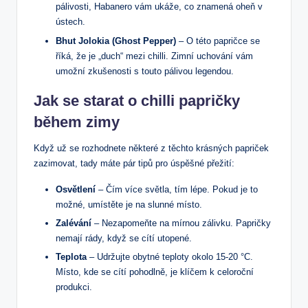
pálivosti, Habanero vám ukáže, co znamená oheň v
ústech.
Bhut Jolokia (Ghost Pepper)
– O této papričce se
říká, že je „duch“ mezi chilli. Zimní uchování vám
umožní zkušenosti s touto pálivou legendou.
Jak se starat o chilli papričky
během zimy
Když už se rozhodnete některé z těchto krásných papriček
zazimovat, tady máte pár tipů pro úspěšné přežití:
Osvětlení
– Čím více světla, tím lépe. Pokud je to
možné, umístěte je na slunné místo.
Zalévání
– Nezapomeňte na mírnou zálivku. Papričky
nemají rády, když se cítí utopené.
Teplota
– Udržujte obytné teploty okolo 15-20 °C.
Místo, kde se cítí pohodlně, je klíčem k celoroční
produkci.