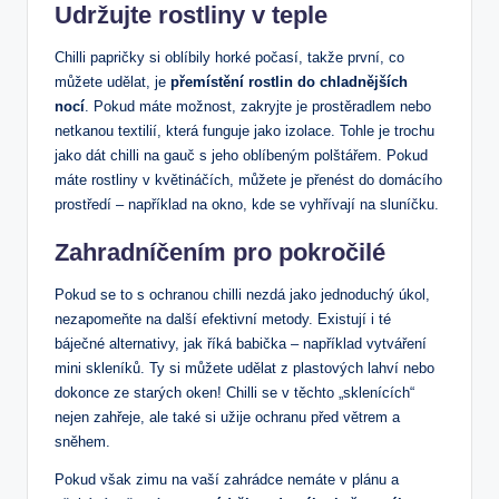
Udržujte rostliny v teple
Chilli papričky si oblíbily horké počasí, takže první, co
můžete udělat, je
přemístění rostlin do chladnějších
nocí
. Pokud máte možnost, zakryjte je prostěradlem nebo
netkanou textilií, která funguje jako izolace. Tohle je trochu
jako dát chilli na gauč s jeho oblíbeným polštářem. Pokud
máte rostliny v květináčích, můžete je přenést do domácího
prostředí – například na okno, kde se vyhřívají na sluníčku.
Zahradníčením pro pokročilé
Pokud se to s ochranou chilli nezdá jako jednoduchý úkol,
nezapomeňte na další efektivní metody. Existují i té
báječné alternativy, jak říká babička – například vytváření
mini skleníků. Ty si můžete udělat z plastových lahví nebo
dokonce ze starých oken! Chilli se v těchto „sklenících“
nejen zahřeje, ale také si užije ochranu před větrem a
sněhem.
Pokud však zimu na vaší zahrádce nemáte v plánu a