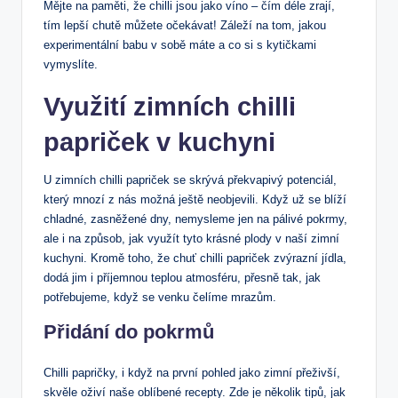
Mějte na paměti, že chilli jsou jako víno – čím déle zrají,
tím lepší chutě můžete očekávat! Záleží na tom, jakou
experimentální babu v sobě máte a co si s kytičkami
vymyslíte.
Využití zimních chilli
papriček v kuchyni
U zimních chilli papriček se skrývá překvapivý potenciál,
který mnozí z nás možná ještě neobjevili. Když už se blíží
chladné, zasněžené dny, nemysleme jen na pálivé pokrmy,
ale i na způsob, jak využít tyto krásné plody v naší zimní
kuchyni. Kromě toho, že chuť chilli papriček zvýrazní jídla,
dodá jim i příjemnou teplou atmosféru, přesně tak, jak
potřebujeme, když se venku čelíme mrazům.
Přidání do pokrmů
Chilli papričky, i když na první pohled jako zimní přeživší,
skvěle oživí naše oblíbené recepty. Zde je několik tipů, jak