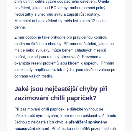
chilli uvnitř, čelíte výzvě dodatečného osvětlení. Umělá
osvětlení, jako jsou LED lampy, mohou pomoci pokrýt
nedostatky slunečního svitu a zajistit růst rostliny.
Minimální doba osvětlení by měla být kolem 12 hodin
denně.
Zimní období je také příhodné pro pravidelnou kontrolu
rostlin na škůdce a choroby. Přítomnost škůdců,
jako jsou
mšice nebo svilušky
, může během chladných měsíců
narůst, pokud jsou rostliny stresované. Prevence a
okamžitá řešení problémů jsou klíčem k úspěchu. Přírodní
insekticidy, například roztok mýdla, jsou skvělou volbou pro
ochranu vašich rostlin.
Jaké jsou nejčastější chyby při
zazimování chilli papriček?
Při zazimování chilli papriček je důležité vyhnout se
několika běžným chybám, které mohou poškodit vaši úrodu.
Jednou z nejčastějších chyb je
přehlížení správného
načasování sklizně
. Příliš brzká nebo příliš pozdní sklizeň