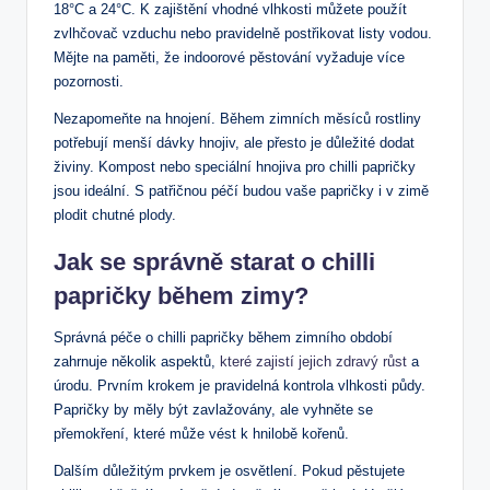
18°C a 24°C. K zajištění vhodné vlhkosti můžete použít
zvlhčovač vzduchu nebo pravidelně postřikovat listy vodou.
Mějte na paměti, že indoorové pěstování vyžaduje více
pozornosti.
Nezapomeňte na hnojení. Během zimních měsíců rostliny
potřebují menší dávky hnojiv, ale přesto je důležité dodat
živiny. Kompost nebo speciální hnojiva pro chilli papričky
jsou ideální. S patřičnou péčí budou vaše papričky i v zimě
plodit chutné plody.
Jak se správně starat o chilli
papričky během zimy?
Správná péče o chilli papričky během zimního období
zahrnuje několik aspektů,
které zajistí jejich zdravý růst
a
úrodu. Prvním krokem je pravidelná kontrola vlhkosti půdy.
Papričky by měly být zavlažovány, ale vyhněte se
přemokření, které může vést k hnilobě kořenů.
Dalším důležitým prvkem je osvětlení. Pokud pěstujete