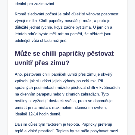
ideální pro zazimování.
Kromě sledování počasí je také důležité věnovat pozornost
vývoji rostlin. Chilli papričky nesnášejí mráz, a proto je
důležité jednat rychle, když začne být zima. U jarních a
letních odrůd byste měli mít na paměti, že některé jsou
odolnější vůči chladu než jiné.
Může se chilli papričky pěstovat
uvnitř přes zimu?
Ano, pěstování chilli papriček uvnitř přes zimu je skvělý
způsob, jak si udržet jejich výhody po celý rok. Při
správných podmínkách můžete pěstovat chilli v květináčích
na okenním parapetu nebo v zimních zahradách. Tyto
rostliny si vyžadují dostatek světla, proto se doporučuje
umístit je na místa s maximálním slunečním svitem,
ideálně 12-14 hodin denně.
Dalším důležitým faktorem je teplota. Papričky preferují
teplé a vlhké prostředí. Teplota by se měla pohybovat mezi