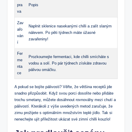
pra
Popis
va
Zav
Naplnit sklenice nasekanými chilli a zalít slaným
ařo
nálevem. Po pěti týdnech máte úžasné
ván
zavařeniny!
í
Fer
Prozkoumejte fermentaci, kde chilli smícháte s
me
vodou a solí. Po pár týdnech získáte zdravou
nta
pálivou omáčku.
ce
A pokud se bojíte pálivosti? Věřte, že většina receptů jde
snadno přizpůsobit. Když svou porci dosolíte nebo přidáte
trochu smetany, můžete dosáhnout rovnováhy mezi chutí a
pálivostí. Kterákoli z výše uvedených metod zaručuje, že
zimu prožijete s optimálním množstvím teplé jídlo. Tak si
nenechejte ujít příležitost ukázat své zimní chilli kouzlo!