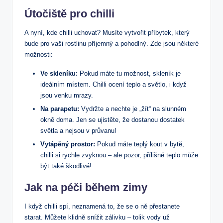
Útočiště pro chilli
A nyní, kde chilli uchovat? Musíte vytvořit příbytek, který
bude pro vaši rostlinu příjemný a pohodlný. Zde jsou některé
možnosti:
Ve skleníku:
Pokud máte tu možnost, skleník je
ideálním místem. Chilli ocení teplo a světlo, i když
jsou venku mrazy.
Na parapetu:
Vydržte a nechte je „žít“ na slunném
okně doma. Jen se ujistěte, že dostanou dostatek
světla a nejsou v průvanu!
Vytápěný prostor:
Pokud máte teplý kout v bytě,
chilli si rychle zvyknou – ale pozor, přílišné teplo může
být také škodlivé!
Jak na péči během zimy
I když chilli spí, neznamená to, že se o ně přestanete
starat. Můžete klidně snížit zálivku – tolik vody už