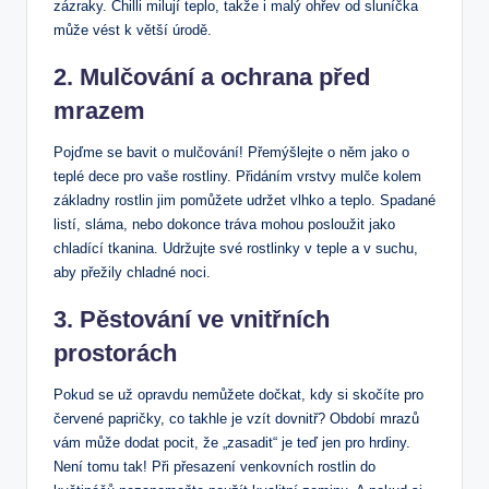
zázraky. Chilli milují teplo, takže i malý ohřev od sluníčka
může vést k větší úrodě.
2. Mulčování a ochrana před
mrazem
Pojďme se bavit o mulčování! Přemýšlejte o něm jako o
teplé dece pro vaše rostliny. Přidáním vrstvy mulče kolem
základny rostlin jim pomůžete udržet vlhko a teplo. Spadané
listí, sláma, nebo dokonce tráva mohou posloužit jako
chladící tkanina. Udržujte své rostlinky v teple a v suchu,
aby přežily chladné noci.
3. Pěstování ve vnitřních
prostorách
Pokud se už opravdu nemůžete dočkat, kdy si skočíte pro
červené papričky, co takhle je vzít dovnitř? Období mrazů
vám může dodat pocit, že „zasadit“ je teď jen pro hrdiny.
Není tomu tak! Při přesazení venkovních rostlin do