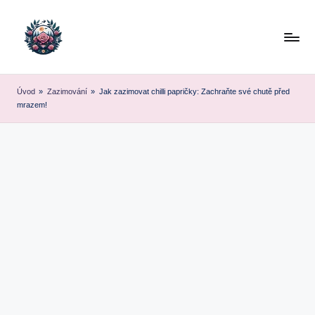
Skip
to
content
Úvod
»
Zazimování
»
Jak zazimovat chilli papričky: Zachraňte své chutě před
mrazem!