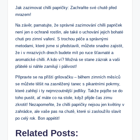
Jak zazimovat chilli papričky: Zachraňte své chutě před
mrazem!
Na závěr, pamatujte, že správné zazimování chilli papriček
není jen o ochraně rostlin, ale také o uchování jejich bohaté
chuti pro zimní vaření. S trochou péče a správnými
metodami, které jsme si představili, můžete snadno zajistit,
že i v mrazivých dnech budete mít po ruce šťavnaté a
aromatické chilli. A kdo ví? Možná se stane zázrak a vaši
přátelé si náhle zamilují i pálivost!
Připravte se na příští grilovačku – během zimních měsíců
se můžete těšit na zasněžený tanec s pikantními pokrmy,
které zahřejí i ty nejmrzoutnější jedlíky. Takže pojďte se do
toho pustit, ať máte co na stole, když přijde čas zimu
zkrotit! Nezapomeňte, že chilli papričky nejsou jen květiny v
zahrádce, ale vaše pas na chutě, které si zasloužílo slavit
po celý rok. Bon appétit!
Related Posts: