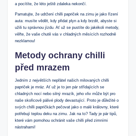
a pocítíte, že léto ještě zdaleka nekončí.
Pamatujte, že udržení chilli papriček na zimu je jako řízení
auta: musíte vědět, kdy přidat plyn a kdy brzdit, abyste si
užili tu správnou jízdu. Ať už se pustíte do jakékoli metody,
věřte, že vaše chutě vás v chladných měsících rozhodně
nezklamou!
Metody ochrany chilli
před mrazem
Jedním z největších nepřátel našich milovaných chilli
papriček je mráz. Ať už je to jen pár střídajících se
chladných nocí nebo silný mrazík, jeho vliv může být pro
naše skořicově pálivé plody devastující. Proto je důležité o
svých chilli papričkách pečovat jako o malé královny, které
potřebují teplou deku na zimu. Jak na to? Tady je pár tipů,
které vám pomohou ochránit vaše chilli před zimními
nástrahami!