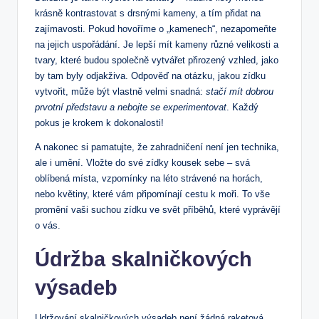
krásně kontrastovat s drsnými kameny, a tím přidat​ na
zajímavosti. ⁢Pokud ​hovoříme o ​„kamenech“, nezapomeňte
na⁤ jejich uspořádání. Je lepší mít kameny různé velikosti a
tvary, které⁣ budou společně vytvářet přirozený vzhled, jako
by tam⁢ byly odjakživa. Odpověď na otázku, jakou zídku
vytvořit, může být vlastně velmi snadná:
stačí mít dobrou
prvotní představu ⁣a nebojte se experimentovat
. Každý
pokus je krokem k dokonalosti!
A nakonec si pamatujte, že zahradničení není jen technika,
ale i umění. Vložte do své zídky kousek sebe –⁢ svá
oblíbená místa, vzpomínky na léto strávené na horách,
nebo květiny, které vám připomínají cestu k moři. To vše
promění vaši ‍suchou zídku ve svět příběhů, které​ vyprávějí
o vás.
Údržba ‍skalničkových
výsadeb
Udržování skalničkových⁤ výsadeb není žádná‍ raketová