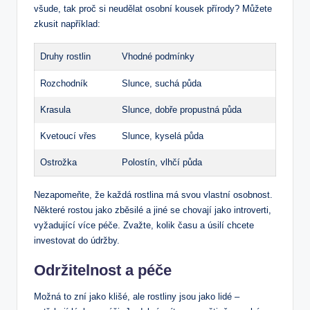
všude,⁢ tak proč si neudělat osobní kousek přírody?⁣ Můžete
zkusit například:
Druhy rostlin
Vhodné ⁣podmínky
Rozchodník
Slunce,⁤ suchá půda
Krasula
Slunce, dobře propustná půda
Kvetoucí vřes
Slunce, kyselá‍ půda
Ostrožka
Polostín, vlhčí půda
Nezapomeňte, že každá rostlina má svou vlastní osobnost.
Některé ⁢rostou jako zběsilé a jiné se chovají jako introverti,
vyžadující více péče. Zvažte, kolik času a úsilí chcete
investovat do údržby.
Održitelnost a péče
Možná to zní jako klišé, ale rostliny jsou jako ‌lidé –