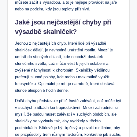
můžete⁤ začít s výsadbou, a to je nejlépe ⁤provádět na jaře
nebo na podzim, ⁢kdy jsou teploty příznivé.
Jaké jsou nejčastější chyby⁣ při
výsadbě skalniček?
Jednou z nejčastějších chyb, které lidé při výsadbě
skalniček dělají, je ‌nevhodné umístění rostlin. Mnozí je
umístí do stinných oblastí, kde neobdrží dostatek
slunečního světla, což může vést k jejich oslabení a
zvýšené náchylnosti k chorobám. Skalničky většinou
preferují slunné polohy, kde mohou maximálně využít
fotosyntézu. Optimální je mít je na ‍místě, které dostává
‌slunce alespoň 6 hodin denně.
Další chybu představuje příliš časté zalévání, což může být
v suchých zídkách kontraproduktivní.‍ Mnozí zahradníci si
‍myslí, že budou muset zalévat i v suchých obdobích, ale
skalničky ‌se vyvinuly tak, ⁣aby vydržely v těchto
podmínkách. Klíčové je být​ trpělivý a povolit rostlinám, aby
se přizpůsobily třem různým faktorům, konkrétně jak⁤ suchu,