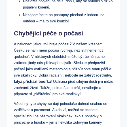
Rozložte‍ hnojení na delší ​dobu,⁢ aby se vyloučilo riziko⁣
popálení kořenů.
Nezapomínejte na⁣ postupný přechod z indooru na⁣
outdoor – má to své kouzlo!
Chybějící péče o počasí
A‌ nakonec: jakou roli hraje počasí? V našem krásném
Česku se nám mění počasí ​rychleji, než stihneme říct
„poledne“. V některých obdobích může být úplné sucho,
zatímco jindy nás překvapí slejvák. Sledujte předpověď
počasí jako ostřílený‍ meteorolog a přizpůsobte tomu péči o
své skalničky. Dobrá rada zní:
nebojte‌ se​ zakrýt rostlinky,
když přichází bouřka
! Ochrana před silnými dešti jim může
zachránit život. Takže, pokud často prší, neváhejte a
připravte si „pláštěnky“ pro své rostlinky!
Všechny tyto chyby se dají jednoduše ​dohnat snahou se
vzdělávat a pozorovat. A kdo ví, možná se stanete
specialistou‌ na ‍pěstování skalniček jako z pohádky o
princezně ‍a hrášku – ​jen s několika žulovými kameny