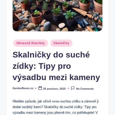
Posted
Okrasné Rostliny
Skalničky
in
Skalničky do suché
zídky: Tipy pro
výsadbu mezi kameny
GardenRoses.cz
20 prosince, 2025
No Comments
Posted
by
Hledáte způsob, jak oživit svou suchou zídku a zároveň jí
dodat osobitý šarm? Skalničky do suché zídky: Tipy pro
‍výsadbu mezi kameny jsou⁢ přesně tím, co potřebujete! V