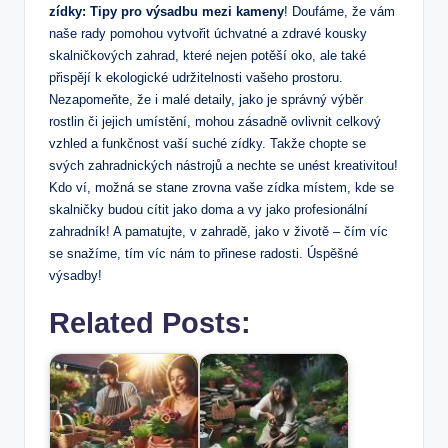
zídky: Tipy pro výsadbu⁣ mezi kameny
! Doufáme, že​ vám
naše rady pomohou vytvořit úchvatné a zdravé kousky
skalničkových zahrad, které nejen potěší oko, ale také
přispějí k ekologické udržitelnosti ⁣vašeho prostoru.
Nezapomeňte, že i malé detaily, jako je správný výběr
rostlin či jejich umístění, mohou zásadně ⁢ovlivnit celkový
vzhled a funkčnost vaší suché zídky. Takže chopte se
svých zahradnických nástrojů a⁤ nechte se unést kreativitou!
Kdo ví, možná se stane zrovna vaše zídka ‌místem, kde se
skalničky budou cítit jako doma a vy jako profesionální
zahradník! A pamatujte, v zahradě, jako v životě – čím víc
se snažíme, tím víc nám to přinese radosti. Úspěšné
výsadby!
Related Posts: