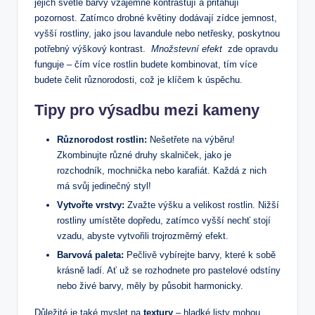
jejich světlé⁢ barvy vzájemně kontrastují a přitahují
pozornost. Zatímco drobné květiny dodávají​ zídce jemnost,
vyšší rostliny, jako jsou lavandule nebo netřesky, poskytnou
potřebný výškový kontrast. ‍
Množstevní efekt
⁢ zde opravdu
funguje – čím více rostlin budete kombinovat, tím více
budete⁤ čelit různorodosti, což je klíčem k úspěchu.
Tipy pro výsadbu mezi kameny
Různorodost rostlin:
Nešetřete na výběru!
Zkombinujte různé ⁢druhy skalniček, jako je
rozchodník, mochnička nebo karafiát. Každá z nich
má svůj jedinečný styl!
Vytvořte vrstvy:
Zvažte výšku a velikost rostlin. Nižší
rostliny umístěte dopředu, zatímco vyšší nechť stojí
vzadu,‍ abyste⁣ vytvořili trojrozměrný efekt.
Barvová paleta:
Pečlivě vybírejte barvy, které k sobě
krásně ladí. Ať už ⁢se rozhodnete pro pastelové odstíny
nebo živé barvy, měly by působit harmonicky.
Důležité je také myslet‍ na
textury
– hladké listy mohou