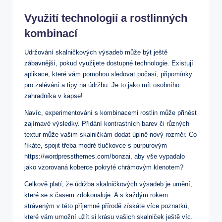
Využití technologií a‌ rostlinných
kombinací
Udržování skalničkových výsadeb může ⁤být ještě
zábavnější, pokud využijete dostupné ⁤technologie. Existují
aplikace, které vám pomohou sledovat počasí, připomínky
pro⁣ zalévání a tipy na údržbu. Je to jako mít osobního
zahradníka v kapse!
Navíc, experimentování⁤ s kombinacemi rostlin⁤ může přinést
zajímavé výsledky. Přidání kontrastních ​barev či různých
textur může vašim skalničkám dodat úplně nový rozměr. Co
říkáte, spojit třeba modré tlučkovce s purpurovým
https://wordpressthemes.com/bonzai, aby vše⁣ vypadalo
jako vzorovaná koberce‍ pokryté⁣ chrámovým⁢ klenotem?
Celkově platí, že údržba skalničkových výsadeb je umění,
které se s časem zdokonaluje. A s každým rokem
stráveným v této⁤ příjemné přírodě získáte více poznatků,
které vám umožní užít si krásu vašich skalniček ještě víc.