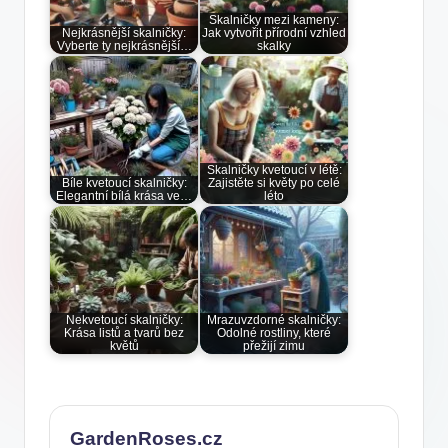
Skalničky mezi kameny:
Nejkrásnější skalničky:
Jak vytvořit přírodní vzhled
Vyberte ty nejkrásnější…
skalky
Skalničky kvetoucí v létě:
Bíle kvetoucí skalničky:
Zajistěte si květy po celé
Elegantní bílá krása ve…
léto
Nekvetoucí skalničky:
Mrazuvzdorné skalničky:
Krása listů a tvarů bez
Odolné rostliny, které
květů
přežijí zimu
GardenRoses.cz