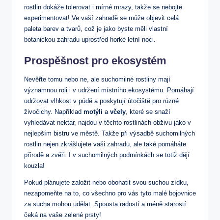
rostlin dokáže tolerovat⁤ i mírné‌ mrazy, takže se nebojte
experimentovat! Ve vaší zahradě se může​ objevit celá
paleta barev a tvarů,‌ což je jako byste měli vlastní
botanickou ⁣zahradu uprostřed horké‍ letní noci.
Prospěšnost pro ekosystém
Nevěřte tomu nebo ne,‌ ale suchomilné rostliny mají
významnou roli i v udržení místního ekosystému. Pomáhají
udržovat vlhkost v půdě a poskytují útočiště pro různé​
živočichy. Například
motýli
a
včely
, které se ⁤snaží
vyhledávat nektar, najdou v těchto rostlinách obživu jako v
nejlepším bistru ve městě. Takže při výsadbě suchomilných
rostlin nejen⁢ zkrášlujete vaši zahradu, ale také pomáháte
přírodě a zvěři. I v suchomilných podmínkách se totiž dějí
kouzla!
Pokud plánujete založit nebo obohatit svou⁣ suchou‍ zídku,
nezapomeňte na‌ to, co všechno⁣ pro vás tyto malé bojovnice
za sucha mohou udělat. ​Spousta⁢ radostí a méně ‍starostí
čeká na vaše zelené prsty!