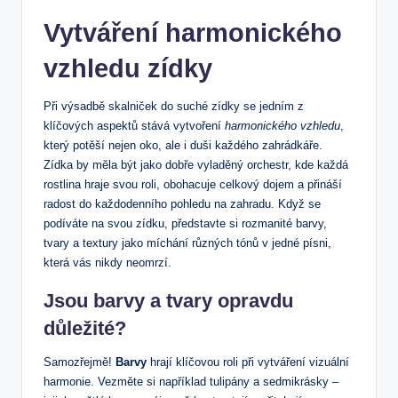
Vytváření harmonického
vzhledu zídky
Při výsadbě skalniček do suché zídky se jedním z
klíčových aspektů stává ⁤vytvoření
harmonického vzhledu
,
který potěší ​nejen⁤ oko, ale i duši ⁣každého zahrádkáře.
Zídka by měla být jako dobře vyladěný orchestr, kde ‌každá
rostlina hraje svou roli, obohacuje celkový dojem a ⁤přináší
radost do každodenního pohledu na zahradu. Když se
podíváte‌ na svou zídku, představte⁤ si rozmanité barvy,
tvary a textury jako míchání různých tónů v jedné písni,
která vás⁤ nikdy neomrzí.
Jsou barvy a tvary opravdu
důležité?
Samozřejmě!
Barvy
⁢hrají klíčovou roli při vytváření vizuální
harmonie. ​Vezměte si⁤ například⁤ tulipány a sedmikrásky –