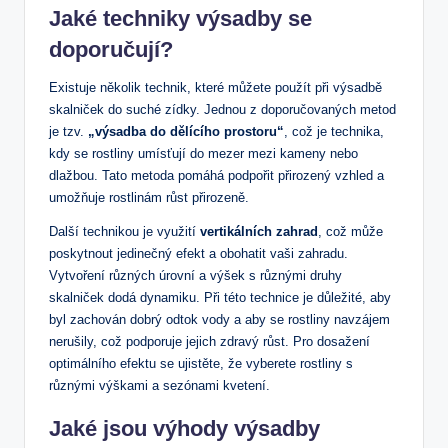
Jaké techniky výsadby se
doporučují?
Existuje několik technik, které můžete použít při výsadbě
skalniček do suché zídky. Jednou z doporučovaných metod
je tzv.
„výsadba do dělícího prostoru“
, což je technika,
kdy se rostliny⁤ umísťují do mezer mezi kameny‍ nebo
dlažbou. Tato metoda pomáhá podpořit přirozený vzhled a
umožňuje rostlinám růst přirozeně.
Další technikou⁣ je využití
vertikálních zahrad
, což může
poskytnout jedinečný efekt a obohatit⁣ vaši zahradu.
Vytvoření různých⁣ úrovní a výšek s různými ‍druhy
skalniček dodá dynamiku. Při této technice​ je důležité,⁤ aby
byl zachován dobrý odtok vody a ‌aby se rostliny navzájem
nerušily, ⁢což podporuje⁢ jejich zdravý‌ růst. Pro dosažení
optimálního efektu se ujistěte, ⁢že vyberete rostliny s
různými výškami a sezónami kvetení.
Jaké jsou výhody výsadby