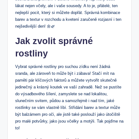
⁤lákat nejen včely, ⁢ale i vaše sousedy. A to je, přátelé, ten
nejlepší pocit, který si můžete dopřát. Správná kombinace⁣
barev ‍a textur v rozchodu a kvetení zaručeně⁢ rozjasní i ten
⁣nejšedivější den! 🌼🌿
Jak zvolit správné
rostliny
Vybrat správné rostliny pro‌ suchou zídku ⁢není žádná
sranda, ale⁤ zároveň to může být i zábava! Stačí‌ mít na
paměti pár klíčových faktorů a můžete ⁣vytvořit skutečně
jedinečný a krásný koutek ‍ve vaší zahradě. Než se pustíte
do výsadbového šílení, zamyslete se nad lokalitou,
slunečním svitem, půdou a⁤ samozřejmě i ‍nad tím, jaké
rostlinky se vám vlastně líbí. Střídání barev a ​textur může
být‍ balzámem pro oči, ale jistě také poslouží jako útočiště
pro malé potvůrky, ‍jako ⁣jsou včelky a motýli. Tak pojďme ⁣na
to!