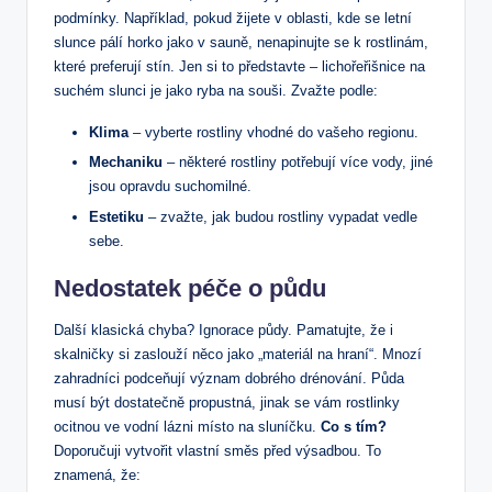
podmínky. Například, pokud ⁤žijete v ​oblasti, kde se letní
slunce pálí⁢ horko jako ‍v ⁢sauně, ⁣nenapinujte se k rostlinám,
které preferují‌ stín. Jen si to představte – lichořeřišnice na
suchém slunci je jako ryba ​na souši. Zvažte podle:
Klima
– vyberte rostliny vhodné ‌do vašeho regionu.
Mechaniku
– některé rostliny potřebují více vody, jiné
jsou opravdu suchomilné.
Estetiku
– zvažte, jak budou rostliny vypadat vedle
sebe.
Nedostatek péče o půdu
Další klasická chyba? Ignorace půdy. Pamatujte, že i
skalničky si zaslouží ⁣něco jako „materiál na hraní“. Mnozí
zahradníci podceňují význam ‌dobrého ⁢drénování. Půda‌
musí být dostatečně propustná, jinak se vám rostlinky
ocitnou⁢ ve vodní lázni místo na sluníčku.‌
Co s tím?
Doporučuji⁢ vytvořit ‍vlastní směs před výsadbou. To
znamená, ⁣že: