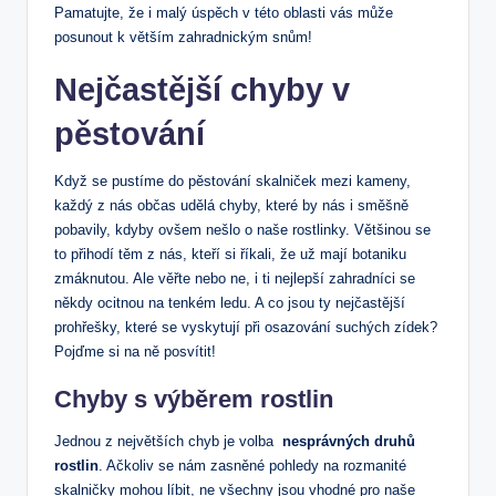
‌Pamatujte, že i malý úspěch v této oblasti vás může
posunout k větším zahradnickým snům!
Nejčastější chyby‌ v
pěstování
Když se pustíme ​do pěstování skalniček⁤ mezi⁣ kameny,
každý z nás občas udělá chyby, které by nás i směšně
pobavily, kdyby ovšem nešlo o naše rostlinky. Většinou se
to přihodí těm z nás, kteří‍ si říkali, že už mají botaniku
zmáknutou. Ale věřte nebo ne, i ti nejlepší ⁣zahradníci​ se
někdy ocitnou na tenkém ledu. ‌A co jsou ty nejčastější
prohřešky,​ které se vyskytují při⁤ osazování‍ suchých zídek?
⁣Pojďme si na ně posvítit!
Chyby ‌s výběrem rostlin
Jednou z největších chyb je volba ⁣
nesprávných druhů
rostlin
.⁢ Ačkoliv se nám zasněné pohledy na rozmanité‍
skalničky‍ mohou líbit, ne‍ všechny jsou vhodné pro naše