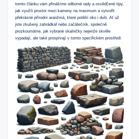
tomto⁣ článku vám přinášíme odborné rady a⁢ osvědčené tipy,⁣
jak využít ⁣prostor mezi kameny na maximum a vytvořit
překrásné přírodní aranžmá, které potěší oko i duši. Ať už
⁤jste zkušený zahrádkář nebo začátečník,⁣ společně
prozkoumáme, jak vybrané ⁣skalničky nejenže skvěle
vypadají, ale také prospívají v tomto ⁢specifickém prostředí.