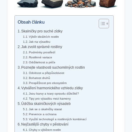
Obsah článku
Skalničky pro suché zídky
Výběr ideálních rostlin
Jak na ‌výsadbu
Jak zvolit správné rostliny
Podmínky prostředí
Rostlinné ​variace
Održitelnost a péče
Poznejte vlastnosti suchomilných rostlin
Odolnost a⁢ přizpůsobivost
Bohatost druhů
Prospěšnost pro ekosystém
Vytváření harmonického vzhledu zídky
Jsou barvy a tvary opravdu důležité?
Tipy pro výsadbu mezi kameny
Údržba ‍skalničkových výsadeb
Jak se o skalničky starat
Prevence‍ a ochrana
Využití technologií a‌ rostlinných kombinací
Nejčastější chyby‌ v pěstování
Chyby ‌s výběrem rostlin