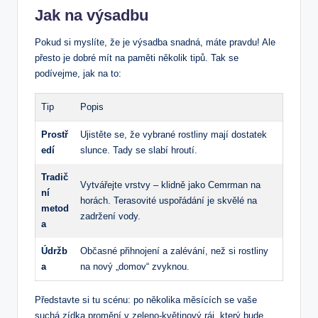
Jak na ‌výsadbu
Pokud si myslíte, že je výsadba snadná, máte pravdu! Ale
přesto ⁣je dobré mít⁣ na paměti několik tipů. Tak se⁢
podívejme, jak na to:
Tip
Popis
Prostř
Ujistěte se, že vybrané rostliny mají dostatek
edí
slunce. Tady se slabí hroutí.
Tradič
Vytvářejte vrstvy – klidně‍ jako ⁤Cemrman na
ní
horách.⁤ Terasovité uspořádání je skvělé na
metod
zadržení vody.
a
Údržb
Občasné přihnojení a zalévání, než si rostliny
a
na nový „domov“ zvyknou.
Představte si⁤ tu scénu: po několika měsících se ​vaše⁤
suchá zídka promění v zeleno-květinový ráj, který bude