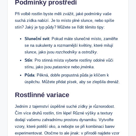
Podmínky prostředí
Při volbě rostlin byste měli zvážit, ⁤jaké podmínky vaše
suchá zídka nabízí. Je to místo plné slunce, nebo spíše
stín? Jaký je typ půdy? Můžete se řídit těmito tipy:
Sluneční svit
: Pokud máte slunečné místo, zaměřte
se na sukulenty a rozmarnější květiny, které milují
slunce, jako jsou
rozchodníky
a
ostrožky
.
Stín
: Pro stinná místa ​vyberte rostliny odolné vůči
stínu, jako jsou
patasnice
nebo
jménka
.
Půda
: Pěkná, dobře propustná půda je klíčem k
úspěchu. Můžete přidat písek,⁣ aby se⁢ zlepšila drenáž.
Rostlinné ​variace
Jedním ⁣z tajemství úspěšné suché zídky je různorodost.
Čím ⁣více druhů rostlin, tím lépe! Různé výšky ‍a textury
‌dodají vašemu zahradnímu prostoru⁢ dynamiku. Vytvořte
vzory, které potěší oko, a nebojte se při ⁢kombinaci barev
experimentovat. Otočme to ale jinak: v přírodě ⁤najdete vzor