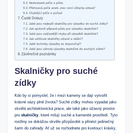
Nedostatek péče o půdu
Přehnaná ⁣péče aneb „moc není vždycky zdravé“
Chybějící péče o počasí
Časté Dotazy
Jaké jsou nejlepší skalničky pro výsadbu do suché zídky?
Jak správně připravit půdu pro ‌výsadbu skalniček?
Jaké jsou nejčastější chyby⁣ při výsadbě skalniček?
Jak udržovat skalničky⁣ zdravé a vitální?
Jaké techniky výsadby se doporučují?
Jaké jsou výhody výsadby skalniček do‌ suchých ⁤zídek?
Závěrečné poznámky
Skalničky pro suché
zídky
Kdo ⁤by si pomyslel, že ⁣i mezi kameny se dají vytvořit
krásné oázy plné života? Suché zídky mohou vypadat jako
skvělá architektonická ​prace, ale také jako úžasný prostor
pro
skalničky
, které milují suché a kamenité prostředí. ⁣Tyto
rostliny se dokážou skvěle přizpůsobit a přinést jedinečný
šarm do zahrady. Ať už se rozhodnete pro kvetoucí krásky,