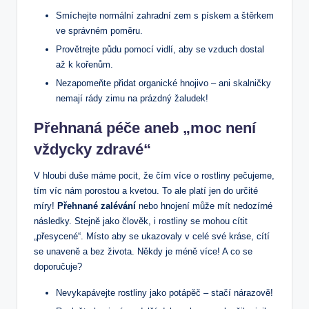
Smíchejte‌ normální zahradní zem‌ s⁤ pískem a štěrkem
ve správném⁤ poměru.
Provětrejte půdu pomocí⁢ vidlí, aby se vzduch dostal
až k kořenům.
Nezapomeňte přidat‌ organické hnojivo – ani skalničky
nemají rády zimu na prázdný žaludek!
Přehnaná ⁣péče aneb „moc není
vždycky zdravé“
V hloubi ‌duše máme pocit, že čím více o rostliny pečujeme,
tím víc nám porostou a kvetou. To ale platí jen do určité
míry!
Přehnané zalévání
nebo hnojení může mít nedozírné
následky. Stejně ⁣jako člověk, i rostliny se ‌mohou cítit‌
„přesycené“. Místo aby se ukazovaly v celé své kráse, cítí
se unaveně a‍ bez života. Někdy je méně více! A‍ co se
doporučuje?
Nevykapávejte rostliny jako potápěč – ​stačí nárazově!