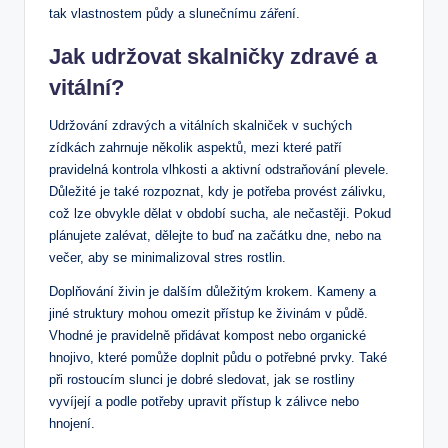
tak vlastnostem půdy a slunečnímu⁢ záření.
Jak udržovat skalničky⁣ zdravé a
vitální?
Udržování zdravých a vitálních ⁢skalniček v suchých
zídkách zahrnuje několik aspektů,⁤ mezi které patří
pravidelná kontrola vlhkosti a ⁣aktivní odstraňování plevele.
Důležité ⁣je také rozpoznat, kdy je potřeba provést zálivku,
což lze obvykle dělat v období sucha,‌ ale nečastěji. Pokud
plánujete zalévat, dělejte to buď na začátku dne, nebo na
večer, aby se minimalizoval stres rostlin.
Doplňování živin je dalším⁣ důležitým krokem. Kameny a
jiné struktury mohou​ omezit přístup ke živinám v půdě.
Vhodné je pravidelně přidávat ‍kompost nebo organické
hnojivo, které pomůže doplnit⁢ půdu o potřebné prvky. Také
při rostoucím slunci je dobré sledovat, jak se rostliny
vyvíjejí a podle potřeby upravit přístup k zálivce nebo
hnojení.