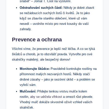
snášet“ – Jomal T. Cool na výslunní.
Odstraňování suchých částí:
Někdy ⁢je dobré zbavit
se nežádoucích suchých⁤ listů⁤ či květů. ⁤Je to jako
když se zbavíte starého oblečení, které už vám
nesedí – uvolníte místo pro nové kousky do vaší‍
zahrady.
Prevence‍ a ochrana
Všichni víme, že prevence je lepší než léčba. A co se týká
škůdců a chorob, je to obzvlášť pravda. Vytvořte pro‍ své
skalničky malebný,‌ ale bezpečný domov!
Monitorujte ​škůdce:
Pravidelně kontrolujte rostliny na
přítomnost malých nezvaných hostů. Někdy stačí
drobné zásahy – jako je sezónní úklid – a problém se
vyřeší sám.
Mulčování:
⁤Přidejte tenkou vrstvu mulče kolem
rostlin, ​
aby se udržela vlhkost
a⁢ omezil růst plevele.
Vhodný ‍mulč​ dokáže skvostně oživit vzhled vašich
skalniček.