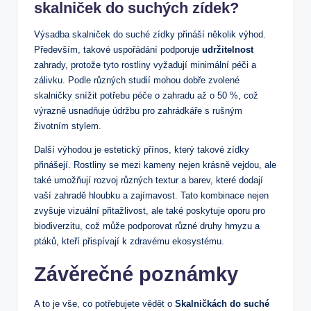
skalniček do‌ suchých ⁤zídek?
Výsadba skalniček do suché zídky⁣ přináší několik výhod.
Především, takové uspořádání podporuje
udržitelnost
zahrady, protože tyto rostliny vyžadují minimální péči ⁤a
⁤zálivku. Podle různých studií ⁢mohou dobře zvolené
skalničky snížit potřebu péče o zahradu až o 50 %, což
výrazně usnadňuje‌ údržbu pro zahrádkáře s rušným
životním stylem.
Další výhodou je estetický přínos, který takové zídky
přinášejí. Rostliny se mezi kameny nejen krásně⁣ vejdou, ale
také umožňují rozvoj různých textur a barev, které dodají
vaší zahradě hloubku a⁤ zajímavost. Tato kombinace nejen
zvyšuje vizuální přitažlivost, ale také​ poskytuje oporu pro
biodiverzitu, což může⁢ podporovat různé​ druhy hmyzu a⁣
ptáků, kteří přispívají k zdravému ekosystému.
Závěrečné poznámky
A to je vše, co potřebujete vědět o
Skalničkách do suché