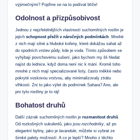
výjimečnými? Pojďme se na to podívat blíže!
Odolnost a⁢ přizpůsobivost
Jednou z nejzřetelnějších vlastností suchomilných rostlin je
jejich
schopnost přežít v náročných podmínkách
. Mnohé
z⁢ nich mají ⁣silné a hluboké kořeny, ‌které dokážou⁢ sahat až
do spodních ​vrstev půdy, kde je voda. Tímto způsobem se
vyhýbají povrchovému sušení, jako​ bychom my šli hledat
najíst do ⁢lednice, když doma ⁣není nic⁣ k mání. Kromě toho
mnohé z nich mají ⁤specializované listy, často měkké nebo
pokryté voskovou vrstvou, aby minimalizovaly ⁢ztrátu
⁢vlhkosti. Zní to ‌jako výlet ⁤do podmínek Sahara? Ano, ‍ale
pro tyto ‌rostliny je to ráj!
Bohatost druhů
Další zázrak ⁢suchomilných‌ rostlin je
rozmanitost druhů
.
Od rozkošných sukulentů, jako jsou
rozchodníky
, až po
elegantní byliny, jako je
lavandule
, můžete si vybrat ze
široké palety možností. A co je lepší? Mnoho z těchto