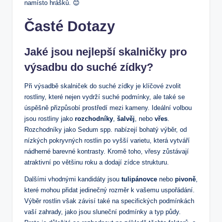
namísto hrášků. 😊
Časté Dotazy
Jaké jsou nejlepší skalničky pro
výsadbu do suché zídky?
Při výsadbě skalniček do suché ‌zídky je klíčové zvolit
rostliny, které nejen vydrží suché podmínky, ale také se
úspěšně přizpůsobí prostředí mezi kameny. Ideální volbou
jsou rostliny jako
rozchodníky
,
šalvěj
,⁢ nebo
vřes
.
Rozchodníky jako ⁣Sedum spp. nabízejí bohatý výběr, od
nízkých pokryvných rostlin po vyšší varietu, která vytváří
nádherné​ barevné ⁣kontrasty. Kromě toho, vřesy zůstávají
atraktivní po většinu roku a dodají zídce ⁤strukturu.
Dalšími vhodnými kandidáty jsou
tulipánovce
nebo
pivoně
,‍
které mohou přidat jedinečný rozměr k vašemu ⁣uspořádání.
Výběr rostlin však závisí také na specifických podmínkách
vaší zahrady, jako jsou sluneční podmínky a typ půdy.