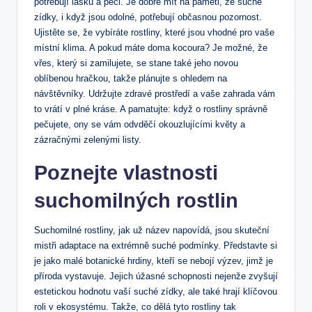
potřebují lásku a péči. Je dobré mít ‍na paměti,‌ že suché
zídky, i když jsou odolné, potřebují občasnou pozornost.
Ujistěte se, že vybíráte rostliny,⁣ které jsou vhodné pro ⁢vaše ​
místní⁤ klima. A pokud máte doma kocoura? Je možné, že
vřes, který si zamilujete, se stane také jeho novou
oblíbenou hračkou, takže plánujte s ohledem na
návštěvníky. Udržujte zdravé prostředí⁢ a vaše zahrada vám‌
to vrátí v plné kráse. A ​pamatujte: když o rostliny správně
pečujete, ony se vám odvděčí okouzlujícími květy a
zázračnými zelenými listy.
Poznejte vlastnosti
suchomilných rostlin
Suchomilné rostliny, jak⁤ už název napovídá, ⁢jsou skuteční‌
mistři adaptace na extrémně suché podmínky. Představte si
je jako malé botanické hrdiny, kteří se nebojí výzev, jimž je
příroda vystavuje. Jejich úžasné ⁤schopnosti nejenže zvyšují
estetickou‍ hodnotu vaší suché zídky, ale⁣ také hrají klíčovou
roli v ekosystému. Takže, co dělá tyto rostliny tak