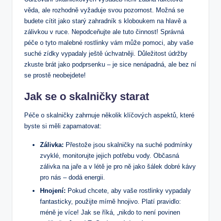
věda, ale rozhodně vyžaduje svou pozornost. Možná se
budete cítit ‌jako starý zahradník ⁢s kloboukem na hlavě a
zálivkou v ruce. Nepodceňujte ale tuto činnost! Správná
péče o tyto malebné rostlinky vám může pomoci, aby vaše
suché zídky vypadaly ještě úchvatněji. Důležitost údržby
zkuste brát jako podprsenku – je sice nenápadná,⁣ ale ⁤bez ní‌
se prostě neobejdete!
Jak se o skalničky starat
Péče o ​skalničky zahrnuje několik ⁢klíčových‍ aspektů, které​
byste si měli zapamatovat:
Zálivka:
Přestože jsou skalničky na suché podmínky
zvyklé, monitorujte jejich potřebu vody. Občasná
zálivka na⁤ jaře a v létě je pro ně jako šálek dobré ​kávy
pro nás – ⁢dodá energii.
Hnojení:
Pokud chcete, aby vaše ‍rostlinky vypadaly
fantasticky, použijte⁤ mírně hnojivo. Platí pravidlo:
méně je více! Jak se říká, „nikdo​ to není povinen