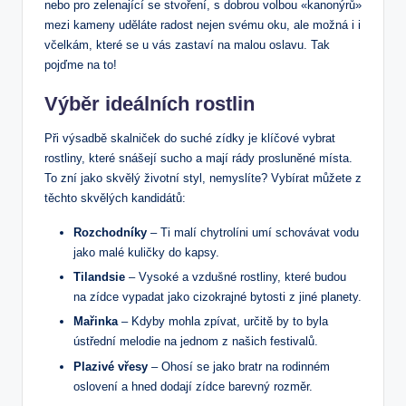
nebo‍ pro zelenající se stvoření, s dobrou volbou‌ «kanonýrů»
mezi kameny uděláte radost nejen svému oku, ale možná i⁢ i
včelkám, které ‌se u vás zastaví na malou oslavu. Tak
pojďme na to!
Výběr ideálních rostlin
Při výsadbě skalniček do suché zídky je klíčové vybrat
rostliny,⁤ které‍ snášejí sucho a mají rády prosluněné ‌místa.
To zní jako skvělý⁢ životní styl, ‍nemyslíte? ⁣Vybírat můžete z
těchto skvělých kandidátů:
Rozchodníky
– Ti malí chytrolíni umí schovávat vodu
jako malé ⁣kuličky do kapsy.
Tilandsie
⁢– Vysoké a⁢ vzdušné rostliny, které budou
na zídce vypadat jako cizokrajné bytosti z jiné planety.
Mařinka
– Kdyby mohla zpívat, určitě by to byla
ústřední melodie ​na jednom z našich festivalů.
Plazivé vřesy
– Ohosí ⁤se jako​ bratr na rodinném
oslovení​ a hned dodají⁤ zídce barevný rozměr.