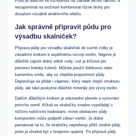
Proto je důležité se rozhodnout na základě‍ těchto faktorů, a‌
nezapomínat na možnost kombinovat různé ⁤druhy pro
dosažení vizuálně atraktivního‌ efektu.
Jak správně připravit půdu pro
‌výsadbu skalniček?
Příprava půdy⁢ pro výsadbu skalniček do suché zídky⁣ je
zásadním krokem k úspěšnému rozvoji rostlin. Nejprve je
důležité zajistit dobrý odtok vody, což je klíčové pro
prevenci hniloby kořenů. Můžete použít štěrkovou nebo
kamenitou ​směs, aby se zlepšila propustnost půdy.
Doporučuje se⁤ přidat i vápenec, který nejen zlepší strukturu
‍půdy, ale také poskytne důležité minerály pro vývoj rostlin.
Dalším důležitým⁢ krokem je odstranění plevele a vyrovnání
povrchu země. Ačkoli se skalničky snadno vypořádají s
nižšími nutričními ​hodnotami, mírné obohacení půdy
kompostem může podpořit⁤ zdraví rostlin. ⁤Je⁢ dobré
pamatovat na to, že skalničky nepreferují příliš úrodné půdy,
proto je vhodné být s hnojením opatrný. Po přípravě půdy