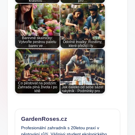
krásnou…
pro…
Barevné skalničky:
Vytvořte pestrou paletu
Odolné trvalky: Rostliny,
barev ve…
které přežijí i ty…
Co pěstovat na podzim:
Zahrada plná života i po
Jak daleko od sebe sázet
létě
rakytník - Podmínky pro…
GardenRoses.cz
Profesionální zahradník s 20letou praxí v
pěstování růží. Vášnivý student ekologického