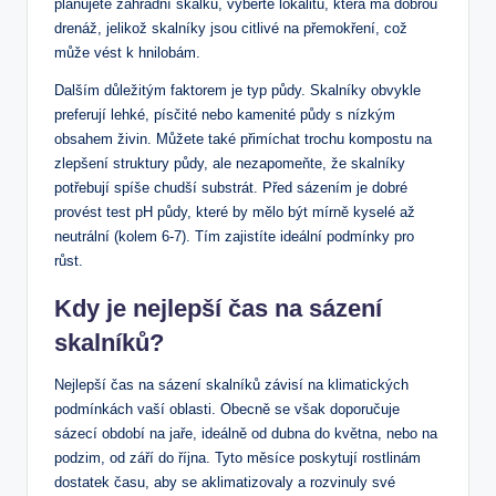
plánujete zahradní skalku, vyberte lokalitu, která má dobrou
drenáž, jelikož skalníky jsou citlivé na přemokření, což
může vést k hnilobám.
Dalším důležitým faktorem je typ půdy. Skalníky obvykle
preferují lehké, písčité nebo kamenité půdy s nízkým
obsahem živin. Můžete také přimíchat trochu kompostu na
zlepšení struktury půdy, ale nezapomeňte, že skalníky
potřebují spíše chudší substrát. Před sázením je dobré
provést test pH půdy, které by mělo být mírně kyselé až
neutrální (kolem 6-7). Tím zajistíte ideální podmínky pro
růst.
Kdy je nejlepší čas na sázení
skalníků?
Nejlepší čas na sázení skalníků závisí na klimatických
podmínkách vaší oblasti. Obecně se však doporučuje
sázecí období na jaře, ideálně od dubna do května, nebo na
podzim, od září do října. Tyto měsíce poskytují rostlinám
dostatek času, aby se aklimatizovaly a rozvinuly své