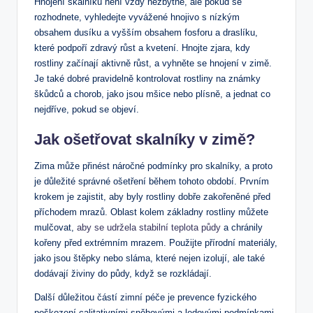
Hnojení skalníků není vždy nezbytné, ale pokud se
rozhodnete, vyhledejte vyvážené hnojivo s nízkým
obsahem dusíku a vyšším obsahem fosforu a draslíku,
které podpoří zdravý růst a kvetení. Hnojte zjara, kdy
rostliny začínají aktivně růst, a vyhněte se hnojení v zimě.
Je také dobré pravidelně kontrolovat rostliny na známky
škůdců a chorob, jako jsou mšice nebo plísně, a jednat co
nejdříve, pokud se objeví.
Jak ošetřovat skalníky v zimě?
Zima může přinést náročné podmínky pro skalníky, a proto
je důležité správné ošetření během tohoto období. Prvním
krokem je zajistit, aby byly rostliny dobře zakořeněné před
příchodem mrazů. Oblast kolem základny rostliny můžete
mulčovat,
aby se udržela stabilní teplota půdy
a chránily
kořeny před extrémním mrazem. Použijte přírodní materiály,
jako jsou štěpky nebo sláma, které nejen izolují, ale také
dodávají živiny do půdy, když se rozkládají.
Další důležitou částí zimní péče je prevence fyzického
poškození calitativními sněhovými a ledovými podmínkami.