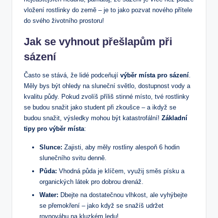
vložení rostlinky do země – je to jako pozvat nového přítele
do svého životního prostoru!
Jak se vyhnout přešlapům při
sázení
Často se stává, že lidé podceňují
výběr místa pro sázení
.
Měly bys být ohledy na sluneční světlo, dostupnost vody a
kvalitu půdy. Pokud zvolíš příliš stinné místo, tvé rostlinky
se budou snažit jako student při zkoušce – a ikdyž se
budou snažit, výsledky mohou být katastrofální!
Základní
tipy pro výběr místa
:
Slunce:
Zajisti, aby měly rostliny alespoň 6 hodin
slunečního svitu denně.
Půda:
Vhodná půda je klíčem, využij směs písku a
organických látek pro dobrou drenáž.
Water:
Dbejte na dostatečnou vlhkost, ale vyhýbejte
se přemokření – jako když se snažíš udržet
rovnováhu na kluzkém ledu!