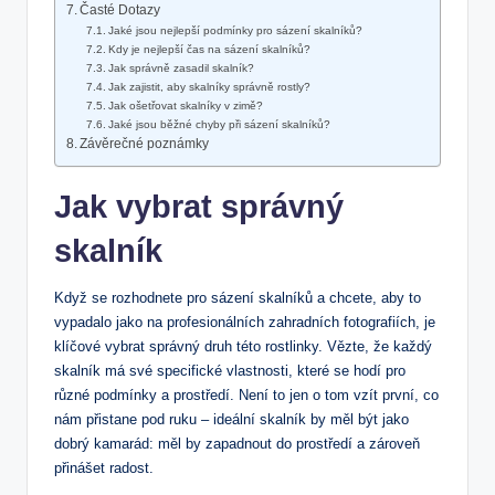
Časté Dotazy
Jaké jsou nejlepší podmínky pro sázení skalníků?
Kdy je nejlepší čas na sázení skalníků?
Jak správně zasadil skalník?
Jak zajistit, aby skalníky správně rostly?
Jak ošetřovat skalníky v zimě?
Jaké jsou běžné chyby při sázení skalníků?
Závěrečné poznámky
Jak vybrat správný
skalník
Když se rozhodnete pro sázení skalníků a chcete, aby to
vypadalo jako na profesionálních zahradních fotografiích, je
klíčové vybrat správný druh této rostlinky. Vězte, že každý
skalník má své specifické vlastnosti, které se hodí pro
různé podmínky a prostředí. Není to jen o tom vzít první, co
nám přistane pod ruku – ideální skalník by měl být jako
dobrý kamarád: měl by zapadnout do prostředí a zároveň
přinášet radost.