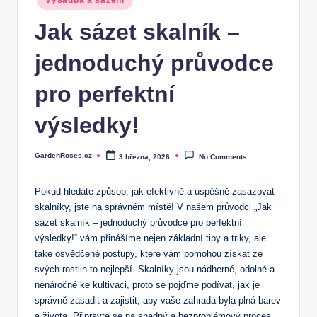
Výsadba a sázení
in
Jak sázet skalník –
jednoduchý průvodce
pro perfektní
výsledky!
GardenRoses.cz
3 března, 2026
No Comments
Posted
by
Pokud hledáte způsob, jak efektivně a úspěšně zasazovat
skalníky, jste na správném místě! V našem průvodci „Jak
sázet skalník – jednoduchý průvodce pro perfektní
výsledky!“ vám přinášíme nejen základní tipy a triky, ale
také osvědčené postupy, které vám pomohou získat ze
svých rostlin to nejlepší. Skalníky jsou nádherné, odolné a
nenáročné ke kultivaci, proto se pojďme podívat, jak je
správně zasadit a zajistit, aby vaše zahrada byla plná barev
a života. Připravte se na snadný a bezproblémový proces,