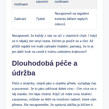
sázením
rostlinami
rostlinami
Nezapomeň na regulérní
Zalévání
Týdně
kontrolu během teplých
měsíců
Nezapomeň, že každý z nás se učí z vlastních chyb. I když
se ti nějaký ten omyl stane, klíčem je poučit se a růst. Až
příště najdeš tvé malé zahradní hrabění, pamatuj, že to je
jen další krok na cestě k tvému zelenému království!
Dlouhodobá péče a
údržba
Péče o skalníky, stejně jako o starého přítele, vyžaduje čas
a pozornost. Je to jako udržovat dobré víno – čím více se o
něj staráte, tím lépe chutná. Když už máte svou skalnici
zasazenou, můžete se těšit na množství radostí, které vám
přinese. Ale nezapomeňte, že správná údržba je klíčem k