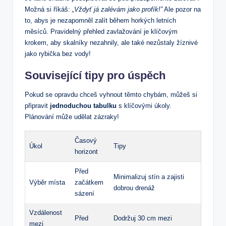
Možná si říkáš:
„Vždyť já zalévám jako profík!”
Ale pozor na
to, abys je nezapomněl zalít během horkých letních
měsíců. Pravidelný přehled zavlažování je klíčovým
krokem, aby skalníky nezahnily, ale také nezůstaly žíznivé
jako rybička bez vody!
Související tipy pro úspěch
Pokud se opravdu chceš vyhnout těmto chybám, můžeš si
připravit
jednoduchou tabulku
s klíčovými úkoly.
Plánování může udělat zázraky!
Časový
Úkol
Tipy
horizont
Před
Minimalizuj stín a zajisti
Výběr místa
začátkem
dobrou drenáž
sázení
Vzdálenost
Před
Dodržuj 30 cm mezi
mezi