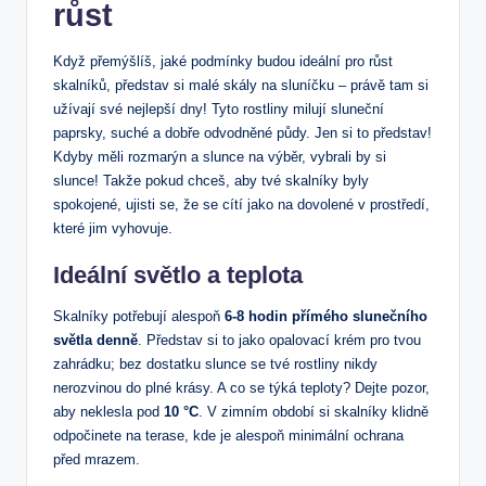
růst
Když přemýšlíš, jaké podmínky budou ideální pro růst
skalníků, představ si malé skály na sluníčku – právě tam si
užívají své nejlepší dny! Tyto rostliny milují sluneční
paprsky, suché a dobře odvodněné půdy. Jen si to představ!
Kdyby měli rozmarýn a slunce na výběr, vybrali by si
slunce! Takže pokud chceš, aby tvé skalníky byly
spokojené, ujisti se, že se cítí jako na dovolené v prostředí,
které jim vyhovuje.
Ideální světlo a teplota
Skalníky potřebují alespoň
6-8 hodin přímého slunečního
světla denně
. Představ si to jako opalovací krém pro tvou
zahrádku; bez dostatku slunce se tvé rostliny nikdy
nerozvinou do plné krásy. A co se týká teploty? Dejte pozor,
aby neklesla pod
10 °C
. V zimním období si skalníky klidně
odpočinete na terase, kde je alespoň minimální ochrana
před mrazem.