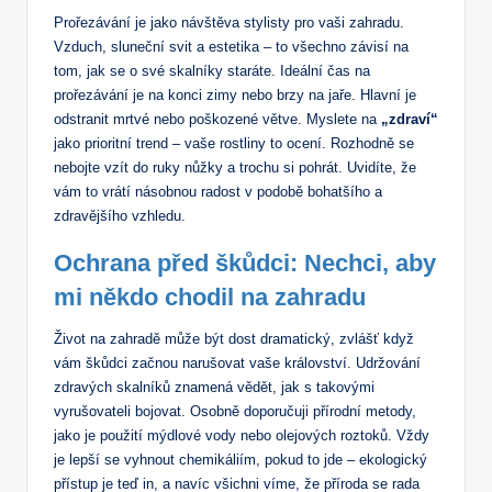
Prořezávání je jako návštěva stylisty pro vaši zahradu.
Vzduch, sluneční svit a estetika – to všechno závisí na
tom, jak se o své skalníky staráte. Ideální čas na
prořezávání je na konci zimy nebo brzy na jaře. Hlavní je
odstranit mrtvé nebo poškozené větve. Myslete na
„zdraví“
jako prioritní trend – vaše rostliny to ocení. Rozhodně se
nebojte vzít do ruky nůžky a trochu si pohrát. Uvidíte, že
vám to vrátí násobnou radost v podobě bohatšího a
zdravějšího vzhledu.
Ochrana před škůdci: Nechci, aby
mi někdo chodil na zahradu
Život na zahradě může být dost dramatický, zvlášť když
vám škůdci začnou narušovat vaše království. Udržování
zdravých skalníků znamená vědět, jak s takovými
vyrušovateli bojovat. Osobně doporučuji přírodní metody,
jako je použití mýdlové vody nebo olejových roztoků. Vždy
je lepší se vyhnout chemikáliím, pokud to jde – ekologický
přístup je teď in, a navíc všichni víme, že příroda se rada