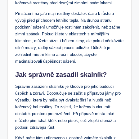
kořenové systémy před drsnými zimními podmínkami.
Při sázení na jaře mají rostliny dostatek času k růstu a
vývoji před příchodem letního tepla. Na druhou stranu,
podzimní sázení umožňuje rostlinám zakořenit, než začne
zimní spánek. Pokud žijete v oblastech s mírnějším
klimatem, můžete sázet i během zimy, ale pokud očekáváte
silné mrazy, raději sázecí proces odložte. Důležité je
zohlednit místní klima a roční období, abyste
maximalizovali úspěšnost sázení.
Jak správně zasadil skalník?
Správné zasazení skalníku je klíčové pro jeho budoucí
úspěch a zdraví. Doporučuje se začít s přípravou jámy pro
výsadbu, která by měla být dvakrát širší a hlubší než
kořenový bal rostliny. To zajistí, že kořeny budou mít
dostatek prostoru pro rozšíření. Při přípravě místa také
můžete přimíchat štěrk nebo písek, což zlepší drenáž a
podpoří zdravější růst.
Když máte jámu připravenou, opatrně vyjměte skalník z