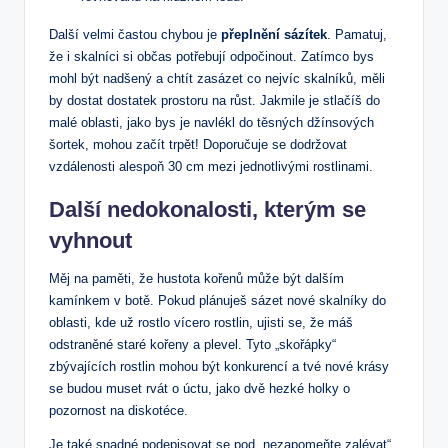
Další velmi častou chybou je
přeplnění sázítek
. Pamatuj,
že i skalníci si občas potřebují odpočinout. Zatímco bys
mohl být nadšený a chtít zasázet co nejvíc skalníků, měli
by dostat dostatek prostoru na růst. Jakmile je stlačíš do
malé oblasti, jako bys je navlékl do těsných džínsových
šortek, mohou začít trpět! Doporučuje se dodržovat
vzdálenosti alespoň 30 cm mezi jednotlivými rostlinami.
Další nedokonalosti, kterým se
vyhnout
Měj na paměti, že hustota kořenů může být dalším
kamínkem v botě. Pokud plánuješ sázet nové skalníky do
oblasti, kde už rostlo vícero rostlin, ujisti se, že máš
odstraněné staré kořeny a plevel. Tyto „skořápky“
zbývajících rostlin mohou být konkurencí a tvé nové krásy
se budou muset rvát o úctu, jako dvě hezké holky o
pozornost na diskotéce.
Je také snadné podepisovat se pod „nezapomeňte zalévat“.