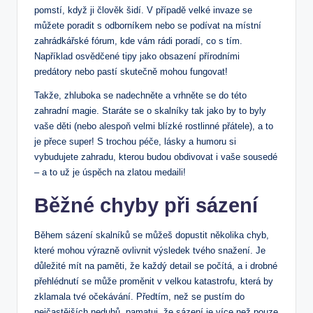
pomstí, když ji člověk šidí. V případě velké invaze se
můžete poradit s odborníkem nebo se podívat na místní
zahrádkářské fórum, kde vám rádi poradí, co s tím.
Například osvědčené tipy jako obsazení přírodními
predátory nebo pastí skutečně mohou fungovat!
Takže, zhluboka se nadechněte a vrhněte se do této
zahradní magie. Staráte se o skalníky tak jako by to byly
vaše děti (nebo alespoň velmi blízké rostlinné přátele), a to
je přece super! S trochou péče, lásky a humoru si
vybudujete zahradu, kterou budou obdivovat i vaše sousedé
– a to už je úspěch na zlatou medaili!
Běžné chyby při sázení
Během sázení skalníků se můžeš dopustit několika chyb,
které mohou výrazně ovlivnit výsledek tvého snažení. Je
důležité mít na paměti, že každý detail se počítá, a i drobné
přehlédnutí se může proměnit v velkou katastrofu, která by
zklamala tvé očekávání. Předtím, než se pustím do
nejčastějších neduhů, pamatuj, že sázení je více než pouze