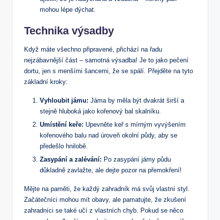
mohou lépe dýchat.
Technika výsadby
Když máte všechno připravené, přichází na řadu
nejzábavnější část – samotná výsadba! Je to jako pečení
dortu, jen s menšími šancemi, že se spálí. Přejděte na tyto
základní kroky:
Vyhloubit jámu:
Jáma by měla být dvakrát širší a
stejně hluboká jako kořenový bal skalníku.
Umístění keře:
Upevněte keř s mírným vyvýšením
kořenového balu nad úroveň okolní půdy, aby se
předešlo hnilobě.
Zasypání a zalévání:
Po zasypání jámy půdu
důkladně zavlažte, ale dejte pozor na přemokření!
Mějte na paměti, že každý zahradník má svůj vlastní styl.
Začátečníci mohou mít obavy, ale pamatujte, že zkušení
zahradníci se také učí z vlastních chyb. Pokud se něco