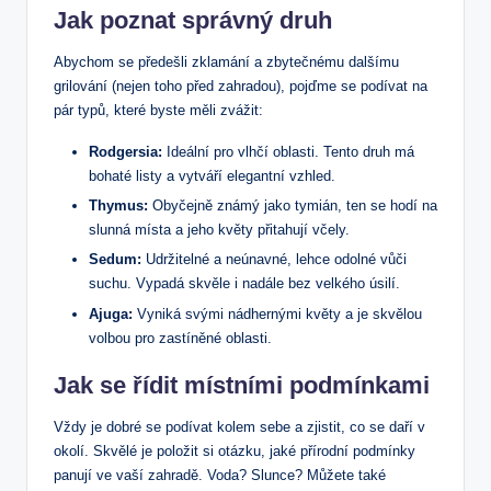
Jak poznat správný druh
Abychom se předešli zklamání a zbytečnému dalšímu
grilování (nejen toho před zahradou), pojďme se podívat na
pár typů, které byste měli zvážit:
Rodgersia:
Ideální pro vlhčí oblasti. Tento druh má
bohaté listy a vytváří elegantní vzhled.
Thymus:
Obyčejně známý jako tymián, ten se hodí na
slunná místa a jeho květy přitahují včely.
Sedum:
Udržitelné a neúnavné, lehce odolné vůči
suchu. Vypadá skvěle i nadále bez velkého úsilí.
Ajuga:
Vyniká svými nádhernými květy a je skvělou
volbou pro zastíněné oblasti.
Jak se řídit místními podmínkami
Vždy je dobré se podívat kolem sebe a zjistit, co se daří v
okolí. Skvělé je položit si otázku, jaké přírodní podmínky
panují ve vaší zahradě. Voda? Slunce? Můžete také