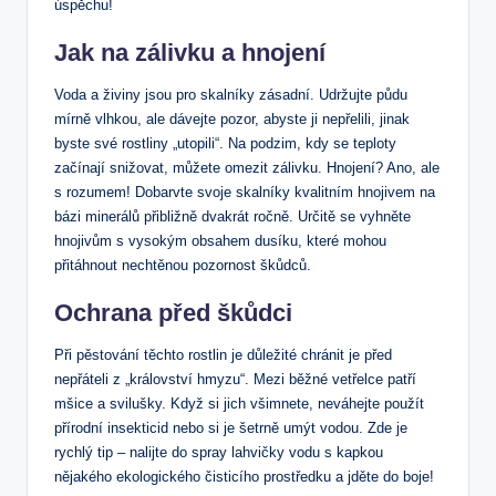
úspěchu!
Jak na zálivku a hnojení
Voda a živiny jsou pro skalníky zásadní. Udržujte půdu
mírně vlhkou, ale dávejte pozor, abyste ji nepřelili, jinak
byste své rostliny „utopili“. Na podzim, kdy se teploty
začínají snižovat, můžete omezit zálivku. Hnojení? Ano, ale
s rozumem! Dobarvte svoje skalníky kvalitním hnojivem na
bázi minerálů přibližně dvakrát ročně. Určitě se vyhněte
hnojivům s vysokým obsahem dusíku, které mohou
přitáhnout nechtěnou pozornost škůdců.
Ochrana před škůdci
Při pěstování těchto rostlin je důležité chránit je před
nepřáteli z „království hmyzu“. Mezi běžné vetřelce patří
mšice a svilušky. Když si jich všimnete, neváhejte použít
přírodní insekticid nebo si je šetrně umýt vodou. Zde je
rychlý tip – nalijte do spray lahvičky vodu s kapkou
nějakého ekologického čisticího prostředku a jděte do boje!