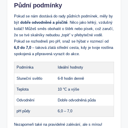
Půdní podmínky
Pokud se nám dostává do rady půdních podmínek, měly by
být
dobře odvodněné a písčité
. Něco jako lehký, vzdušný
koláč! Můžeš směs obohatit o štěrk nebo písek, což zaručí,
že se tvé skalníky nebudou „topit“ v přebytečné vodě.
Pokud se rozhodneš pro pH, snaž se hýbat v rozmezí od
6,0 do 7,0
– taková zlatá střední cesta, kdy je tvoje rostlina
spokojená a připravená vyrazit do akce.
Podmínka
Ideální hodnoty
Sluneční světlo
6-8 hodin denně
Teplota
10 °C a výše
Odvodnění
Dobře odvodněná půda
pH půdy
6,0 – 7,0
Nezapomeň také na pravidelné zalévání, ale s mírou!