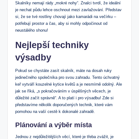
Skalníky nemají rády „mokré nohy“. Znalci tvrdí, že ideální
je nechat půdu lehce oschnout mezi zavlažování. Představ
si, že se tvé rostliny chovají jako kamarádi na večírku –
potřebují prostor a čas, aby si mohly odpočinout od
neustálého shonu!
Nejlepší techniky
výsadby
Pokud se chystáte zasít skalník, máte na dosah ruky
jedinečného společníka pro svou zahradu. Tento úchvatný
keř vytváří kouzelné kytice květů a je nesmírně odolný. Ale
jak se říká, „s pokračováním v úspěšných věcech, je
důležité začít správně“. A to platí i pro výsadbu! Zde si
představíme několik doporučených technik, které vám
pomohou na vaší cestě k dokonalé zahradě.
Plánování a výběr místa
Jednou z nejdůležitějších věcí, které je třeba zvážit, je