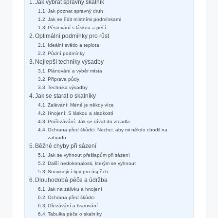
Jak vybrat správný skalník
Jak poznat správný druh
Jak se řídit místními podmínkami
Pěstování s láskou a péčí
Optimální podmínky pro růst
Ideální světlo a teplota
Půdní podmínky
Nejlepší techniky výsadby
Plánování a výběr místa
Příprava půdy
Technika výsadby
Jak se starat o skalníky
Zalévání: Méně je někdy více
Hnojení: S láskou a sladkostí
Prořezávání: Jak se dívat do zrcadla
Ochrana před škůdci: Nechci, aby mi někdo chodil na
zahradu
Běžné chyby při sázení
Jak se vyhnout přešlapům při sázení
Další nedokonalosti, kterým se vyhnout
Související tipy pro úspěch
Dlouhodobá péče a údržba
Jak na zálivku a hnojení
Ochrana před škůdci
Ořezávání a tvarování
Tabulka péče o skalníky