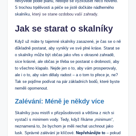
nevyvede podle plánu, nebojte se vyzkoušet něco nového.
S trochou trpělivosti a péče se jistě dočkáte nádherného
skalníku,
který se stane ozdobou vaší zahrady
.
Jak se starat o skalníky
Když už máte ty tajemné skalníky zasazené, je čas se o ně
důkladně postarat, aby vynikly ve své plné kráse. Starat se
o skalníky může být občas jako vřes v okrasné zahradě,
sice krásné, ale občas je třeba se postarat o drobnosti, aby
to všechno klapalo. Nejde jen o to, aby vám prosperovaly,
ale i o to, aby vám dělaly radost – a o tom to přece je, ne?
Tak se pojďme podívat na pár základních bodů, které byste
neměli opomenout.
Zalévání: Méně je někdy více
Skalníky jsou mistři v přizpůsobivosti a většina z nich si
vystačí s minimem vody. Tedy, když říkáme „minimum“,
neznamená to, že bychom je měli nechat uschnout jako
lusk. Správné zalévání je klíčové.
Nepřehánějte to
– pokud