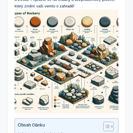
který změní vaši vemto o zahradě!
Obsah článku