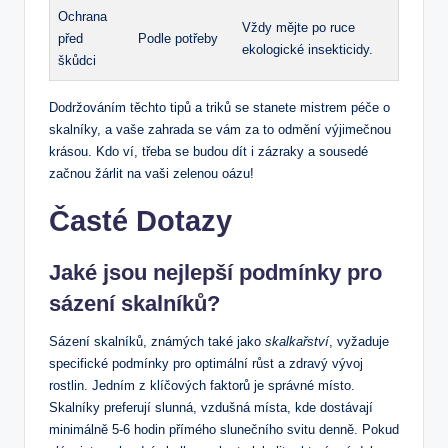
Ochrana
Vždy mějte po ruce
před
Podle potřeby
ekologické insekticidy.
škůdci
Dodržováním těchto tipů a triků se stanete mistrem péče o
skalníky, a vaše zahrada se vám za to odmění výjimečnou
krásou. Kdo ví, třeba se budou dít i zázraky a sousedé
začnou žárlit na vaši zelenou oázu!
Časté Dotazy
Jaké jsou nejlepší podmínky pro
sázení skalníků?
Sázení skalníků, známých také jako
skalkařství
, vyžaduje
specifické podmínky pro optimální růst a zdravý vývoj
rostlin. Jedním z klíčových faktorů je správné místo.
Skalníky preferují slunná, vzdušná místa, kde dostávají
minimálně 5-6 hodin přímého slunečního svitu denně. Pokud