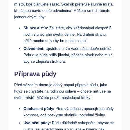
místo, kde plánujete sázet. Skalník preferuje slunné místa,
která jsou navíc dobře odvodněná. Můžete se řídit těmito
jednoduchými tipy:
Slunce a stín:
Zajistěte, aby keř dostával alespoň 6
hodin slunečního světla denně. Na druhou stranu,
příliš mnoho stínu by ho mohlo oslabit.
Odvodnění:
Ujistěte se, že vaše půda dobře odtéká.
Pokud je půda příliš jílovitá, přidejte písek nebo mulč,
aby se zlepšila struktura.
Příprava půdy
Před sázecím dnem je dobrý nápad připravit půdu, jako
když se chystáte na rodinnou oslavu – chcete mít vše na
svém místě. Můžete použít následující kroky:
Obohacení půdy:
Před výsadbou zapracujte do půdy
kompost, což poskytne skalníku potřebné živiny.
Uvolnění půdy:
Půdu důkladně vykopněte, abyste se
ujistili, že je nadýchaná a vzdušná – kořeny pak