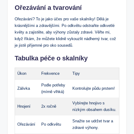
Ořezávání a tvarování
Ořezávání? To je jako účes pro vaše skalníky! Dělá je
krásnějšími a zdravějšími. Po odkvětu odstraňte odkvetlé
květy a zajistěte, aby výhony zůstaly zdravé. Věřte mi,
když říkám, že můžete klidně vykouzlit nádherný tvar, což
je jistě příjemné pro oko sousedů.
Tabulka péče o skalníky
Úkon
Frekvence
Tipy
Podle potřeby
Zálivka
Kontrolujte půdu prstem!
(mírně vlhká)
Vybírejte hnojivo s
Hnojení
2x ročně
nízkým obsahem dusíku.
Snažte se udržet tvar a
Ořezávání
Po odkvětu
zdravé výhony.