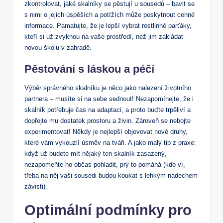
zkontrolovat, jaké skalníky se pěstují u sousedů – bavit se
s nimi o jejich úspěších a potížích může poskytnout cenné
informace. Pamatujte, že je lepší vybrat rostlinné parťáky,
kteří si už zvyknou na vaše prostředí, než jim zakládat
novou školu v zahradě.
Pěstování s láskou a péčí
Výběr správného skalníku je něco jako nalezení životního
partnera – musíte si na sebe sednout! Nezapomínejte, že i
skalník potřebuje čas na adaptaci, a proto buďte trpěliví a
dopřejte mu dostatek prostoru a živin. Zároveň se nebojte
experimentovat! Někdy je nejlepší objevovat nové druhy,
které vám vykouzlí úsměv na tváři. A jako malý tip z praxe:
když už budete mít nějaký ten skalník zasazený,
nezapomeňte ho občas pohladit, prý to pomáhá (kdo ví,
třeba na něj vaši sousedi budou koukat s lehkým nádechem
závisti).
Optimální podmínky pro