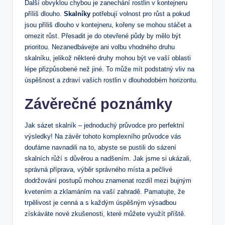
Další obvyklou chybou je zanechání rostlin v kontejneru
příliš dlouho.
Skalníky
potřebují volnost pro růst a pokud
jsou příliš dlouho v kontejneru, kořeny se mohou stáčet a
omezit růst. Přesadit je do otevřené půdy by mělo být
prioritou. Nezanedbávejte ani volbu vhodného druhu
skalníku, jelikož některé druhy mohou být ve vaší oblasti
lépe přizpůsobené než jiné. To může mít podstatný vliv na
úspěšnost a zdraví vašich rostlin v dlouhodobém horizontu.
Závěrečné poznámky
Jak sázet skalník – jednoduchý průvodce pro perfektní
výsledky! Na závěr tohoto komplexního průvodce vás
doufáme navnadili na to, abyste se pustili do sázení
skalních růží s důvěrou a nadšením. Jak jsme si ukázali,
správná příprava, výběr správného místa a pečlivé
dodržování postupů mohou znamenat rozdíl mezi bujným
kvetením a zklamáním na vaší zahradě. Pamatujte, že
trpělivost je cenná a s každým úspěšným výsadbou
získáváte nové zkušenosti, které můžete využít příště.