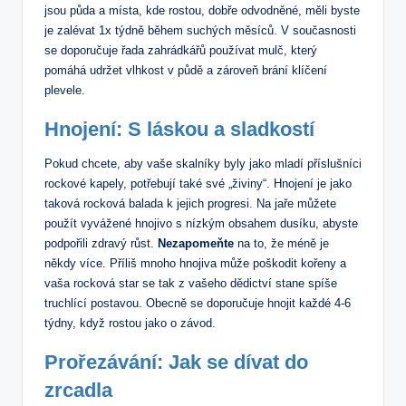
jsou půda a místa, kde rostou, dobře odvodněné, měli byste
je zalévat 1x týdně během suchých měsíců. V současnosti
se doporučuje řada zahrádkářů používat mulč, který
pomáhá udržet vlhkost v půdě a zároveň brání klíčení
plevele.
Hnojení: S láskou a sladkostí
Pokud chcete, aby vaše skalníky byly jako mladí příslušníci
rockové kapely, potřebují také své „živiny“. Hnojení je jako
taková rocková balada k jejich progresi. Na jaře můžete
použít vyvážené hnojivo s nízkým obsahem dusíku, abyste
podpořili zdravý růst.
Nezapomeňte
na to, že méně je
někdy více. Příliš mnoho hnojiva může poškodit kořeny a
vaša rocková star se tak z vašeho dědictví stane spíše
truchlící postavou. Obecně se doporučuje hnojit každé 4-6
týdny, když rostou jako o závod.
Prořezávání: Jak se dívat do
zrcadla