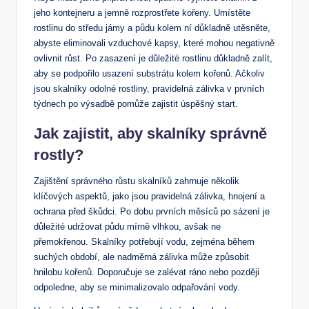
jeho kontejneru a jemně rozprostřete kořeny. Umístěte
rostlinu do středu jámy a půdu kolem ní důkladně utěsněte,
abyste eliminovali vzduchové kapsy, které mohou negativně
ovlivnit růst. Po zasazení je důležité rostlinu důkladně zalít,
aby se podpořilo usazení substrátu kolem kořenů. Ačkoliv
jsou skalníky odolné rostliny, pravidelná zálivka v prvních
týdnech po výsadbě pomůže zajistit úspěšný start.
Jak zajistit, aby skalníky správně
rostly?
Zajištění správného růstu skalníků zahrnuje několik
klíčových aspektů, jako jsou pravidelná zálivka, hnojení a
ochrana před škůdci. Po dobu prvních měsíců po sázení je
důležité udržovat půdu mírně vlhkou, avšak ne
přemokřenou. Skalníky potřebují vodu, zejména během
suchých období, ale nadměrná zálivka může způsobit
hnilobu kořenů. Doporučuje se zalévat ráno nebo později
odpoledne, aby se minimalizovalo odpařování vody.