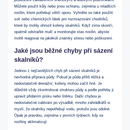
Můžete použít kůly nebo jinou ochranu, zejména u mladších
rostlin, které potřebují větší oporu. Vyhněte se také použití
solí nebo chemických látek pro rozmrazování chodníků,
které by mohly ohrozit kořeny skalníků. Když zima skončí,
opatrně odstraňte mulč a monitorujte stav rostlin, abyste
mohli reagovat na jakékoli známky stresu nebo poškození.
Jaké jsou běžné chyby při sázení
skalníků?
Jednou z nejčastějších chyb při sázení skalníků je
nevhodná příprava půdy. Pokud je půda příliš těžká a
nedostatečně drenážní, kořeny mohou začít hnit. Je
důležité vždy zkontrolovat strukturu půdy a podle potřeby ji
upravit přidáním písku nebo štěrku. Další chybou je
nedostatečné zalévání po výsadbě; mnoho zahrádkářů si
myslí, že skalníky nepotřebují vodu, protože jsou odolné.
Opak je pravdou, zejména v prvních týdnech, kdy se
rostliny aklimatizují.