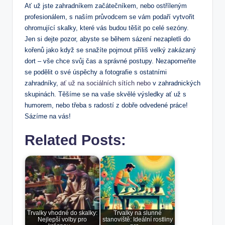
Ať už jste zahradníkem začátečníkem, nebo ostříleným
profesionálem, s naším průvodcem se vám podaří vytvořit
ohromující skalky, které vás budou těšit po celé sezóny.
Jen si dejte pozor, abyste se během sázení nezapletli do
kořenů jako když se snažíte pojmout příliš velký zakázaný
dort – vše chce svůj čas a správné postupy. Nezapomeňte
se podělit o své úspěchy a fotografie s ostatními
zahradníky,
ať už na sociálních sítích nebo
v zahradnických
skupinách. Těšíme se na vaše skvělé výsledky ať už s
humorem, nebo třeba s radostí z dobře odvedené práce!
Sázíme na vás!
Related Posts:
Trvalky vhodné do skalky:
Trvalky na slunné
Nejlepší volby pro
stanoviště: Ideální rostliny