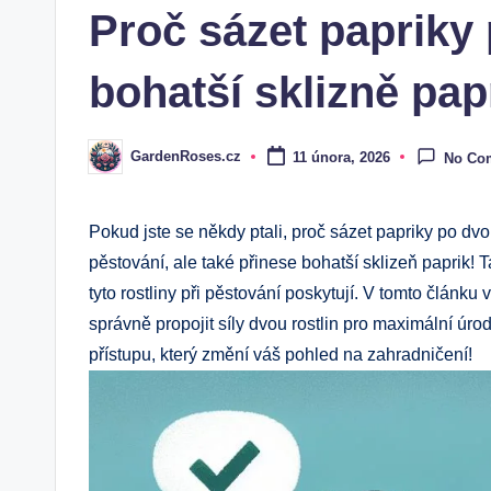
Proč sázet papriky 
bohatší sklizně pap
GardenRoses.cz
11 února, 2026
No Co
Posted
by
Pokud jste se někdy ptali, proč sázet papriky po d
pěstování, ale také přinese bohatší sklizeň paprik!
tyto rostliny při pěstování poskytují. V tomto člán
správně propojit síly dvou rostlin pro maximální úro
přístupu, který změní váš pohled na zahradničení!