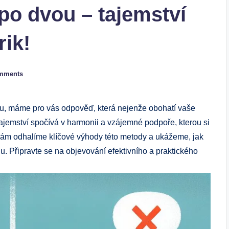
po dvou – tajemství
rik!
mments
vou, máme pro vás odpověď, která nejenže obohatí vaše
 Tajemství spočívá v harmonii a vzájemné podpoře, kterou si
ku vám odhalíme klíčové výhody této metody a ukážeme, jak
du. Připravte se na objevování efektivního a praktického