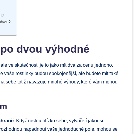
ou?
 dvou?
k po dvou výhodné
ale ve skutečnosti je to jako mít dva za cenu jednoho.
nže vaše rostlinky budou spokojenější, ale budete mít také
ní na sebe totiž navazuje mnohé výhody, které vám mohou
ům
chraně
. Když rostou blízko sebe, vytvářejí jakousi
ry rozhodnou napadnout vaše jednoduché pole, mohou se