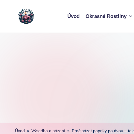
Skip
Úvod
Okrasné Rostliny
to
content
Úvod
»
Výsadba a sázení
»
Proč sázet papriky po dvou – taje