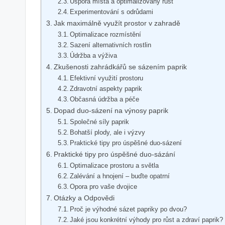
Úspora místa a optimalizovaný růst
Experimentování s odrůdami
Jak maximálně využít prostor v zahradě
Optimalizace rozmístění
Sazení alternativních rostlin
Údržba a výživa
Zkušenosti zahrádkářů se sázením paprik
Efektivní využití prostoru
Zdravotní aspekty paprik
Občasná údržba a péče
Dopad duo-sázení na výnosy paprik
Společné síly paprik
Bohatší plody, ale i výzvy
Praktické tipy pro úspěšné duo-sázení
Praktické tipy pro úspěšné duo-sázání
Optimalizace prostoru a světla
Zalévání a hnojení – buďte opatrní
Opora pro vaše dvojice
Otázky a Odpovědi
Proč je výhodné sázet papriky po dvou?
Jaké jsou konkrétní výhody pro růst a zdraví paprik?