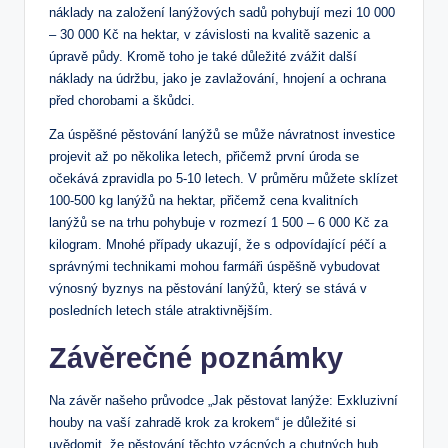
náklady na založení lanýžových sadů pohybují mezi 10 000
– 30 000 Kč na hektar, v závislosti na kvalitě sazenic a
úpravě půdy. Kromě toho je také důležité zvážit další
náklady na údržbu, jako je zavlažování, hnojení a ochrana
před chorobami a škůdci.
Za úspěšné pěstování lanýžů se může návratnost investice
projevit až po několika letech, přičemž první úroda se
očekává zpravidla po 5-10 letech. V průměru můžete sklízet
100-500 kg lanýžů na hektar, přičemž cena kvalitních
lanýžů se na trhu pohybuje v rozmezí 1 500 – 6 000 Kč za
kilogram. Mnohé případy ukazují, že s odpovídající péčí a
správnými technikami mohou farmáři úspěšně vybudovat
výnosný byznys na pěstování lanýžů, který se stává v
posledních letech stále atraktivnějším.
Závěrečné poznámky
Na závěr našeho průvodce „Jak pěstovat lanýže: Exkluzivní
houby na vaší zahradě krok za krokem“ je důležité si
uvědomit, že pěstování těchto vzácných a chutných hub