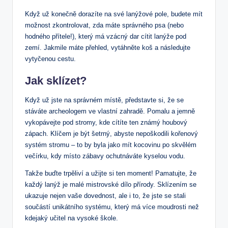
Když už konečně dorazíte na své lanýžové pole, budete mít
možnost zkontrolovat, zda máte správného psa (nebo
hodného přítele!), který má vzácný dar cítit lanýže pod
zemí. Jakmile máte přehled, vytáhněte koš a následujte
vytyčenou cestu.
Jak sklízet?
Když už jste na správném místě, představte si, že se
stáváte archeologem ve vlastní zahradě. Pomalu a jemně
vykopávejte pod stromy, kde cítíte ten známý houbový
zápach. Klíčem je být šetrný, abyste nepoškodili kořenový
systém stromu – to by byla jako mít kocovinu po skvělém
večírku, kdy místo zábavy ochutnáváte kyselou vodu.
Takže buďte trpěliví a užijte si ten moment! Pamatujte, že
každý lanýž je malé mistrovské dílo přírody. Sklízením se
ukazuje nejen vaše dovednost, ale i to, že jste se stali
součástí unikátního systému, který má více moudrosti než
kdejaký učitel na vysoké škole.