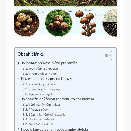
Obsah článku
Jak vybrat správné místo pro lanýže
Typy půdy a expozice
Vhodné dřeviny okolí
Klíčové podmínky pro růst lanýžů
Podmínky prostředí
Správná péče o stromy
Trpělivost se vyplatí
Jak založit lanýžovou zahradu krok za krokem
Výběr správného místa
Příprava půdy
Sázení lanýžových sazenic
Údržba a trpělivost
Očekávání sklizně
Péče o lanýže během vegetačního období