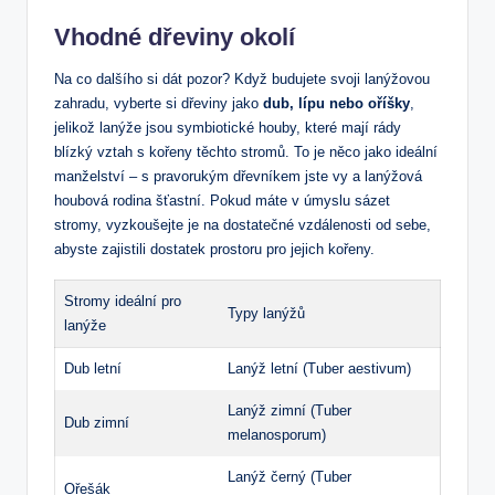
Vhodné dřeviny okolí
Na co dalšího si dát pozor? Když budujete svoji lanýžovou
zahradu, vyberte si dřeviny jako
dub, lípu nebo oříšky
,
jelikož lanýže jsou symbiotické houby, které mají rády
blízký vztah s kořeny těchto stromů. To je něco jako ideální
manželství – s pravorukým dřevníkem jste vy a lanýžová
houbová rodina šťastní. Pokud máte v úmyslu sázet
stromy, vyzkoušejte je na dostatečné vzdálenosti od sebe,
abyste zajistili dostatek prostoru pro jejich kořeny.
Stromy ideální pro
Typy lanýžů
lanýže
Dub letní
Lanýž letní (Tuber aestivum)
Lanýž zimní (Tuber
Dub zimní
melanosporum)
Lanýž černý (Tuber
Ořešák