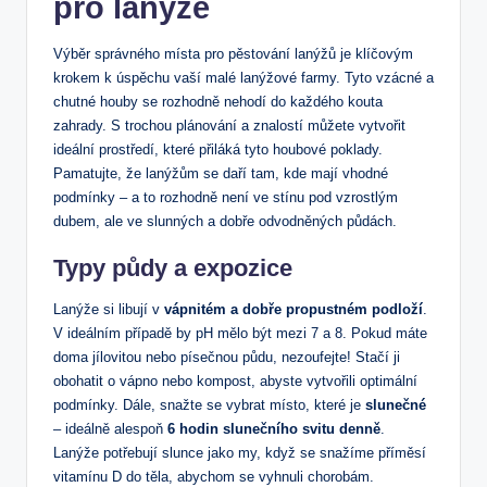
pro lanýže
Výběr správného místa pro pěstování lanýžů je klíčovým
krokem k úspěchu vaší malé lanýžové farmy. Tyto vzácné a
chutné houby se rozhodně nehodí do každého kouta
zahrady. S trochou plánování a znalostí můžete vytvořit
ideální prostředí, které přiláká tyto houbové poklady.
Pamatujte, že lanýžům se daří tam, kde mají vhodné
podmínky – a to rozhodně není ve stínu pod vzrostlým
dubem, ale ve slunných a dobře odvodněných půdách.
Typy půdy a expozice
Lanýže si libují v
vápnitém a dobře propustném podloží
.
V ideálním případě by pH mělo být mezi 7 a 8. Pokud máte
doma jílovitou nebo písečnou půdu, nezoufejte! Stačí ji
obohatit o vápno nebo kompost, abyste vytvořili optimální
podmínky. Dále, snažte se vybrat místo, které je
slunečné
– ideálně alespoň
6 hodin slunečního svitu denně
.
Lanýže potřebují slunce jako my, když se snažíme příměsí
vitamínu D do těla, abychom se vyhnuli chorobám.