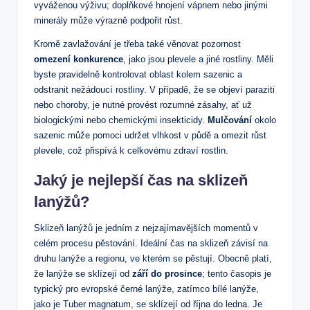
vyváženou výživu; doplňkové hnojení vápnem nebo jinými
minerály může výrazně podpořit růst.
Kromě zavlažování je třeba také věnovat pozornost
omezení konkurence
, jako jsou plevele a jiné rostliny. Měli
byste pravidelně kontrolovat oblast kolem sazenic a
odstranit nežádoucí rostliny. V případě, že se objeví paraziti
nebo choroby, je nutné provést rozumné zásahy, ať už
biologickými nebo chemickými insekticidy.
Mulčování
okolo
sazenic může pomoci udržet vlhkost v půdě a omezit růst
plevele, což přispívá k celkovému zdraví rostlin.
Jaký je nejlepší čas na sklizeň
lanýžů?
Sklizeň lanýžů je jedním z nejzajímavějších momentů v
celém procesu pěstování. Ideální čas na sklizeň závisí na
druhu lanýže a regionu, ve kterém se pěstují. Obecně platí,
že lanýže se sklízejí od
září do prosince
; tento časopis je
typický pro evropské černé lanýže, zatímco bílé lanýže,
jako je Tuber magnatum, se sklízejí od října do ledna. Je