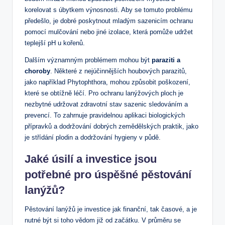
korelovat s úbytkem výnosnosti. Aby se tomuto problému
předešlo, je dobré poskytnout mladým sazenicím ochranu
pomocí mulčování nebo jiné izolace, která pomůže udržet
teplejší pH u kořenů.
Dalším významným problémem mohou být
paraziti a
choroby
. Některé z nejúčinnějších houbových parazitů,
jako například Phytophthora, mohou způsobit poškození,
které se obtížně léčí. Pro ochranu lanýžových ploch je
nezbytné udržovat zdravotní stav sazenic sledováním a
prevencí. To zahrnuje pravidelnou aplikaci biologických
přípravků a dodržování dobrých zemědělských praktik, jako
je střídání plodin a dodržování hygieny v půdě.
Jaké úsilí a investice jsou
potřebné pro úspěšné pěstování
lanýžů?
Pěstování lanýžů je investice jak finanční, tak časové, a je
nutné být si toho vědom již od začátku. V průměru se