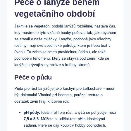
Péče o lanýže během
vegetačního období
Jakmile se vegetační období lanýžů rozběhne, nastává čas,
kdy musíme o tyto vzácné houby pečovat tak, jako bychom
se starali o naše miláčky. Lanýže, podobně jako všechny
rostliny, mají své specifické potřeby, které je třeba brát v
úvahu. To zahrnuje nejen pravidelnou údržbu, ale také
pochopení fenoménu, který se skrývá pod zemí, kde se
lanýže skrývají v symbióze s kořeny stromů.
Péče o půdu
Půda pro růst lanýžů je jako kuchyň pro šéfkuchaře – musí
být dokonalá! Vhodná pH hodnota, porézní textura a
dostatek živin hrají klíčovou roli:
pH půdy:
Ideální pH pro růst lanýžů se pohybuje mezi
7,5 a 8,3
. Můžete si udělat test pH s klasickými
sadami, které se dají koupit v hobby obchodech.