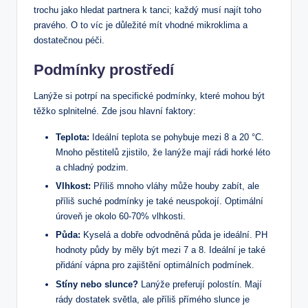
trochu jako hledat partnera k tanci; každý musí najít toho
pravého. O to víc je důležité mít vhodné mikroklima a
dostatečnou péči.
Podmínky prostředí
Lanýže si potrpí na specifické podmínky, které mohou být
těžko splnitelné. Zde jsou hlavní faktory:
Teplota:
Ideální teplota se pohybuje mezi 8 a 20 °C.
Mnoho pěstitelů zjistilo, že lanýže mají rádi horké léto
a chladný podzim.
Vlhkost:
Příliš mnoho vláhy může houby zabít, ale
příliš suché podmínky je také neuspokojí. Optimální
úroveň je okolo 60-70% vlhkosti.
Půda:
Kyselá a dobře odvodněná půda je ideální. PH
hodnoty půdy by měly být mezi 7 a 8. Ideální je také
přidání vápna pro zajištění optimálních podmínek.
Stíny nebo slunce?
Lanýže preferují polostín. Mají
rády dostatek světla, ale příliš přímého slunce je