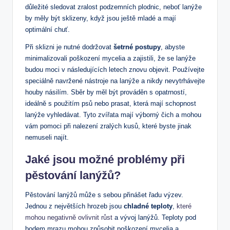
důležité sledovat zralost podzemních plodnic, neboť lanýže
by měly být sklizeny, když jsou ještě mladé a mají
optimální chuť.
Při sklizni je nutné dodržovat
šetrné postupy
, abyste
minimalizovali poškození mycelia a zajistili, že se lanýže
budou moci v následujících letech znovu objevit. Používejte
speciálně navržené nástroje na lanýže a nikdy nevytrhávejte
houby násilím. Sběr by měl být prováděn s opatrností,
ideálně s použitím psů nebo prasat, která mají schopnost
lanýže vyhledávat. Tyto zvířata mají výborný čich a mohou
vám pomoci při nalezení zralých kusů, které byste jinak
nemuseli najít.
Jaké jsou možné problémy při
pěstování lanýžů?
Pěstování lanýžů může s sebou přinášet řadu výzev.
Jednou z největších hrozeb jsou
chladné teploty
,
které
mohou negativně ovlivnit růst
a vývoj lanýžů. Teploty pod
bodem mrazu mohou způsobit poškození mycelia a