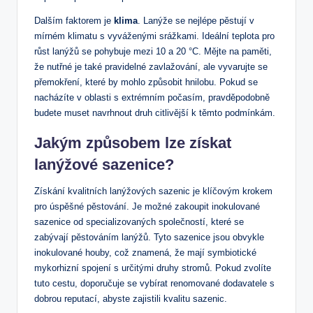
Dalším faktorem je
klima
. Lanýže se nejlépe pěstují v
mírném klimatu s vyváženými srážkami. Ideální teplota pro
růst lanýžů se pohybuje mezi 10 a 20 °C. Mějte na paměti,
že nutřné je také pravidelné zavlažování, ale vyvarujte se
přemokření, které by mohlo způsobit hnilobu. Pokud se
nacházíte v oblasti s extrémním počasím, pravděpodobně
budete muset navrhnout druh citlivější k těmto podmínkám.
Jakým způsobem lze získat
lanýžové sazenice?
Získání kvalitních lanýžových sazenic je klíčovým krokem
pro úspěšné pěstování. Je možné zakoupit inokulované
sazenice od specializovaných společností, které se
zabývají pěstováním lanýžů. Tyto sazenice jsou obvykle
inokulované houby, což znamená, že mají symbiotické
mykorhizní spojení s určitými druhy stromů. Pokud zvolíte
tuto cestu, doporučuje se vybírat renomované dodavatele s
dobrou reputací, abyste zajistili kvalitu sazenic.