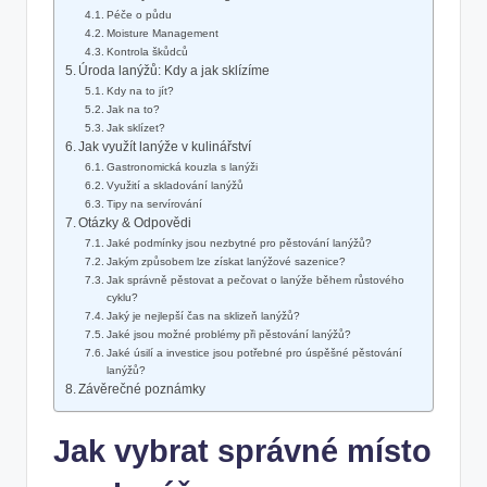
Péče o půdu
Moisture Management
Kontrola škůdců
Úroda lanýžů: Kdy a jak sklízíme
Kdy na to jít?
Jak na to?
Jak sklízet?
Jak využít lanýže v kulinářství
Gastronomická kouzla s lanýži
Využití a skladování lanýžů
Tipy na servírování
Otázky & Odpovědi
Jaké podmínky jsou nezbytné pro pěstování lanýžů?
Jakým způsobem lze získat lanýžové sazenice?
Jak správně pěstovat a pečovat o lanýže během růstového
cyklu?
Jaký je nejlepší čas na sklizeň lanýžů?
Jaké jsou možné problémy při pěstování lanýžů?
Jaké úsilí a investice jsou potřebné pro úspěšné pěstování
lanýžů?
Závěrečné poznámky
Jak vybrat správné místo