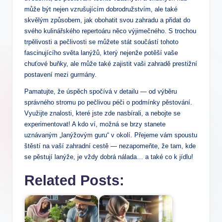
může být nejen vzrušujícím dobrodružstvím, ale také
skvělým způsobem, jak obohatit svou zahradu a přidat do
svého kulinářského repertoáru něco výjimečného. S trochou
trpělivosti a pečlivosti se můžete stát součástí tohoto
fascinujícího světa lanýžů, který nejenže potěší vaše
chuťové buňky, ale může také zajistit vaši zahradě prestižní
postavení mezi gurmány.
Pamatujte, že úspěch spočívá v detailu — od výběru
správného stromu po pečlivou péči o podmínky pěstování.
Využijte znalosti, které jste zde nasbírali, a nebojte se
experimentovat! A kdo ví, možná se brzy stanete
uznávaným „lanýžovým guru“ v okolí. Přejeme vám spoustu
štěstí na vaší zahradní cestě — nezapomeňte, že tam, kde
se pěstují lanýže, je vždy dobrá nálada… a také co k jídlu!
Related Posts: