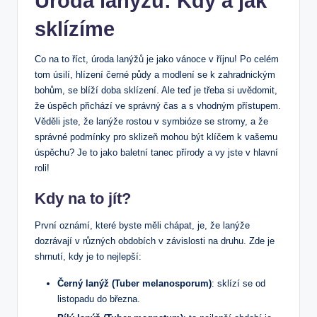
Úroda lanýžů: Kdy a jak
sklízíme
Co na to říct, úroda lanýžů je jako vánoce v říjnu! Po celém
tom úsilí, hlízení černé půdy a modlení se k zahradnickým
bohům, se blíží doba sklízení. Ale teď je třeba si uvědomit,
že úspěch přichází ve správný čas a s vhodným přístupem.
Věděli jste, že lanýže rostou v symbióze se stromy, a že
správné podmínky pro sklizeň mohou být klíčem k vašemu
úspěchu? Je to jako baletní tanec přírody a vy jste v hlavní
roli!
Kdy na to jít?
První oznámí, které byste měli chápat, je, že lanýže
dozrávají v různých obdobích v závislosti na druhu. Zde je
shrnutí, kdy je to nejlepší:
Černý lanýž (Tuber melanosporum)
: sklízí se od
listopadu do března.