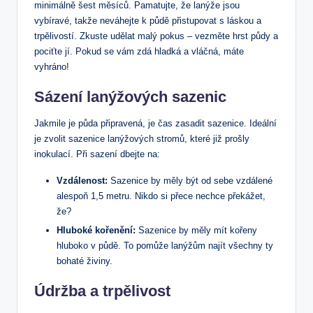
minimálně šest měsíců. Pamatujte, že lanýže jsou
vybíravé, takže neváhejte k půdě přistupovat s láskou a
trpělivostí. Zkuste udělat malý pokus – vezměte hrst půdy a
pociťte jí. Pokud se vám zdá hladká a vláčná, máte
vyhráno!
Sázení lanýžových sazenic
Jakmile je půda připravená, je čas zasadit sazenice. Ideální
je zvolit sazenice lanýžových stromů, které již prošly
inokulací. Při sazení dbejte na:
Vzdálenost:
Sazenice by měly být od sebe vzdálené
alespoň 1,5 metru. Nikdo si přece nechce překážet,
že?
Hluboké kořenění:
Sazenice by měly mít kořeny
hluboko v půdě. To pomůže lanýžům najít všechny ty
bohaté živiny.
Údržba a trpělivost