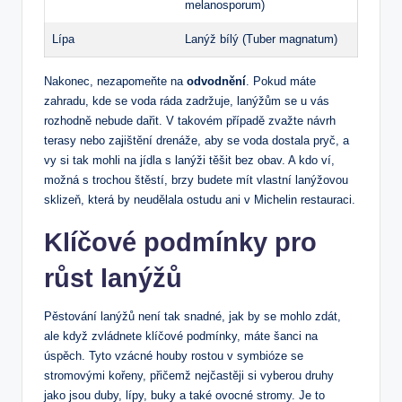
melanosporum)
Lípa
Lanýž bílý (Tuber magnatum)
Nakonec, nezapomeňte na
odvodnění
. Pokud máte
zahradu, kde se voda ráda zadržuje, lanýžům se u vás
rozhodně nebude dařit. V takovém případě zvažte návrh
terasy nebo zajištění drenáže, aby se voda dostala pryč, a
vy si tak mohli na jídla s lanýži těšit bez obav. A kdo ví,
možná s trochou štěstí, brzy budete mít vlastní lanýžovou
sklizeň, která by neudělala ostudu ani v Michelin restauraci.
Klíčové podmínky pro
růst lanýžů
Pěstování lanýžů není tak snadné, jak by se mohlo zdát,
ale když zvládnete klíčové podmínky, máte šanci na
úspěch. Tyto vzácné houby rostou v symbióze se
stromovými kořeny, přičemž nejčastěji si vyberou druhy
jako jsou duby, lípy, buky a také ovocné stromy. Je to