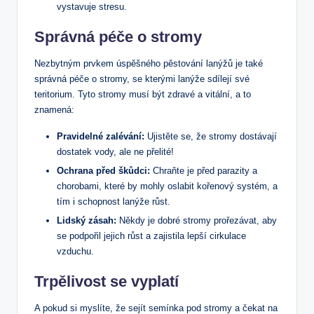
vystavuje stresu.
Správná péče o stromy
Nezbytným prvkem úspěšného pěstování lanýžů je také
správná péče o stromy, se kterými lanýže sdílejí své
teritorium. Tyto stromy musí být zdravé a vitální, a to
znamená:
Pravidelné zalévání:
Ujistěte se, že stromy dostávají
dostatek vody, ale ne přelité!
Ochrana před škůdci:
Chraňte je před parazity a
chorobami, které by mohly oslabit kořenový systém, a
tím i schopnost lanýže růst.
Lidský zásah:
Někdy je dobré stromy prořezávat, aby
se podpořil jejich růst a zajistila lepší cirkulace
vzduchu.
Trpělivost se vyplatí
A pokud si myslíte, že sejít semínka pod stromy a čekat na