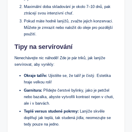
Maximální doba skladování je okolo 7–10 dnů, pak
ztrácejí svou intenzivní chuť.
Pokud máte hodně lanýžů, zvažte jejich konzervaci.
Můžete je zmrazit nebo naložit do oleje pro pozdější
použití.
Tipy na servírování
Nenechávejte nic náhodě! Zde je pár triků, jak lanýže
servírovat, aby vynikly:
Okraje talíře:
Ujistěte se, že talíř je čistý. Estetika
hraje velkou roli!
Garnitura:
Přidejte čerstvé bylinky, jako je petržel
nebo bazalka, abyste vytvořili kontrast nejen v chuti,
ale i v barvách.
Teplé versus studené pokrmy:
Lanýže skvěle
doplňují jak teplá, tak studená jídla; neomezujte se
tedy pouze na jedno.