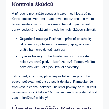
Kontrola škůdců
V přírodě je pro lanýže spousta hrozeb – od hlodavců po
různé škůdce. Věřte mi, stačí chvíle nepozornosti a místo
lanýžů najdete trochu zmačkaného trávníku, jak by řekl
Janek Ledecký. Efektivní metody kontroly škůdců zahrnují:
Organické metody:
Používejte přírodní prostředky
jako neemový olej nebo česnekový sprej, aby se
vrátila harmonie do vaší zahrady.
Fyzické bariéry:
Pokud máte možnost, postavte
kolem záhonků pletivo, které zamezí přístupu větším
návštěvníkům, jako jsou králíci a veverky.
Takže, teď, když víte, jak o lanýže během vegetačního
období pečovat, můžete se pustit do akce. Pamatujte, že
trpělivost je cenná; dokonce i nejlepší pokrmy se musí vařit
na mírném ohni. A kdo ví? Možná se vám brzy podaří sklidit
vlastní lanýžové poklady!