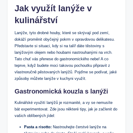
Jak využít lanýže v
kulinářství
Lanýže, tyto drobné houby, které se skrývají pod zemí,
dokáží proměnit obyčejný pokrm v opravdovou delikatesu.
Představte si situaci, kdy si na talíř dáte těstoviny s
lanýžovým olejem nebo houbami nastrouhanými na vrch.
Tato chuť vás přenese do gastronomického nebe! A co
teprve, když budete moci takovou pochoutku připravit z
vlastnoručně pěstovaných lanýžů. Pojďme se podívat, jaké
způsoby můžete lanýže v kuchyni využít.
Gastronomická kouzla s lanýži
Kulinářské využití lanýžů je rozmanité, a vy se nemusíte
bát experimentovat. Zde jsou některé tipy, jak je začlenit do
vašich oblíbených jídel:
Pasta a risotto:
Nastrouhejte čerstvé lanýže na