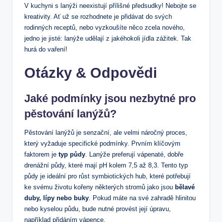
V kuchyni s lanýži neexistují přílišné předsudky! Nebojte se
kreativity. Ať už se rozhodnete je přidávat do svých
rodinných receptů, nebo vyzkoušíte něco zcela nového,
jedno je jisté: lanýže udělají z jakéhokoli jídla zážitek. Tak
hurá do vaření!
Otázky & Odpovědi
Jaké podmínky jsou nezbytné pro
pěstování lanýžů?
Pěstování lanýžů je senzační, ale velmi náročný proces,
který vyžaduje specifické podmínky. Prvním klíčovým
faktorem je
typ půdy
. Lanýže preferují vápenaté, dobře
drenážní půdy, které mají pH kolem 7,5 až 8,3. Tento typ
půdy je ideální pro růst symbiotických hub, které potřebují
ke svému životu kořeny některých stromů jako jsou
bělavé
duby, lípy nebo buky
. Pokud máte na své zahradě hlinitou
nebo kyselou půdu, bude nutné provést její úpravu,
například přidáním vápence.