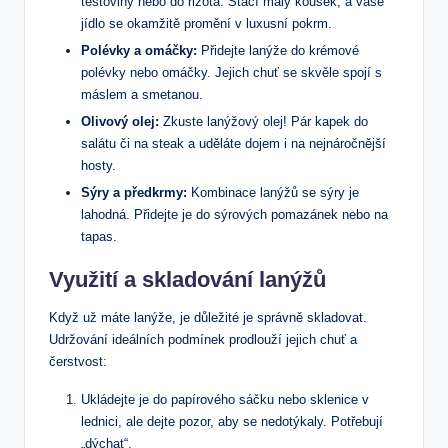
těstoviny nebo do rizota. Stačí malý kousek, a vaše
jídlo se okamžitě promění v luxusní pokrm.
Polévky a omáčky:
Přidejte lanýže do krémové
polévky nebo omáčky. Jejich chuť se skvěle spojí s
máslem a smetanou.
Olivový olej:
Zkuste lanýžový olej! Pár kapek do
salátu či na steak a uděláte dojem i na nejnáročnější
hosty.
Sýry a předkrmy:
Kombinace lanýžů se sýry je
lahodná. Přidejte je do sýrových pomazánek nebo na
tapas.
Využití a skladování lanýžů
Když už máte lanýže, je důležité je správně skladovat.
Udržování ideálních podmínek prodlouží jejich chuť a
čerstvost:
Ukládejte je do papírového sáčku nebo sklenice v
lednici, ale dejte pozor, aby se nedotýkaly. Potřebují
„dýchat“.