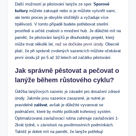
Další možností je pěstování lanýže ze spor.
Sporové
kultury
můžete zakoupit nebo si je můžete vytvořit sami,
ale tento proces je obvykle složitější a vyžaduje více
trpělivosti. V tomto případě budete potřebovat sterilní
prostředí a určité znalosti o množení hub. Je důležité mít na
paměti, že pěstování lanýžů je dlouhodobý projekt, který
může trvat několik let,
než se dočkáte první úrody
. Obecně
platí, že při správně zvolených sazenicích můžete očekávat
první úrodu již po 5 až 10 letech od začátku pěstování.
Jak správně pěstovat a pečovat o
lanýže během růstového cyklu?
Údržba lanýžových sazenic je zásadní pro dosažení zdravé
úrody. Jakmile jsou sazenice zasazené, je nutné je
pravidelně
zalévat
, avšak je důležité vyvarovat se
podmáčení, které by mohlo poškodit kořenový systém.
Optimalizovaná zavlažovací rutina zahrnuje zavlažování 1-
2krát týdně, v závislosti na povětrnostních podmínkách.
Taktéž je dobré mít na paměti, že lanýže potřebují