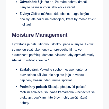
Odvodnění:
Ujistěte se, že máte dobrou drenáž.
Lanýže nesnáší vodu jako kočka vanu!
Živiny:
Občas můžete půdu obohatit organickými
hnojivy, ale pozor na přehnojení, které by mohlo zničit
molitvu!
Moisture Management
Hydratace je další klíčovou složkou péče o lanýže. I když
se mohou zdát jako houby z hororového filmu, ve
skutečnosti potřebují dostatek vlhkosti, aby správně rostly.
Ale jak to udělat správně?
Zavlažování:
Pokud je sucho, nezapomeňte na
pravidelnou zálivku, ale neplňte je jako vodou
naplněný bazén. Stačí mírná sprška!
Podmínky počasí:
Sledujte předpověď počasí.
Mobilní aplikace jsou vaše kamarádka – nenechte se
překvapit bouřkami, které by mohly zničit něžné
kořeny.