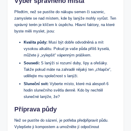
Výběr správného místa
Předtím, než se pustíte do nákupu semen či sazenic,
zamyslete se nad místem, kde by lanýže mohly vyrůst. Ten
správný terén je klíčem k úspěchu. Hlavní faktory, na které
byste měli myslet, jsou:
Kvalita půdy:
Musí být dobře odvodněná a mít
vysokou alkalitu. Pokud je vaše půda příliš kyselá,
můžete ji „vylepšit“ vápenným práškem.
Sousedi:
S lanýži si rozumí duby, lípy a ořešáky.
Takže pokud máte na zahradě nějaký ten „chlapče“,
udělejte mu společnost s lanýži.
Sluneční svit:
Vyberte místo, které má alespoň 6
hodin slunečního světla denně. Kdo by nechtěl
slunečné lanýže, že?
Příprava půdy
Než se pustíte do sázení, je potřeba předpřipravit půdu.
Vylepšete ji kompostem a umožněte jí odpočinout