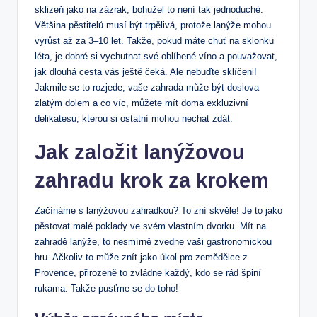
sklizeň jako na zázrak, bohužel to není tak jednoduché.
Většina pěstitelů musí být trpělivá, protože lanýže mohou
vyrůst až za 3–10 let. Takže, pokud máte chuť na sklonku
léta, je dobré si vychutnat své oblíbené víno a pouvažovat,
jak dlouhá cesta vás ještě čeká. Ale nebuďte sklíčeni!
Jakmile se to rozjede, vaše zahrada může být doslova
zlatým dolem a co víc, můžete mít doma exkluzivní
delikatesu, kterou si ostatní mohou nechat zdát.
Jak založit lanýžovou
zahradu krok za krokem
Začínáme s lanýžovou zahradkou? To zní skvěle! Je to jako
pěstovat malé poklady ve svém vlastním dvorku. Mít na
zahradě lanýže, to nesmírně zvedne vaši gastronomickou
hru. Ačkoliv to může znít jako úkol pro zemědělce z
Provence, přirozeně to zvládne každý, kdo se rád špiní
rukama. Takže pusťme se do toho!