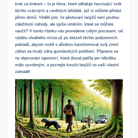
krok za krokem – to je téma, které odhaluje fascinující svět
těchto vzácných a ceněných lahůdek, jež si můžete přinést
přímo domů. Věděli jste, že pěstování lanýžů není pouhou
záležitostí náhody, ale spíše uměním, které se můžete
naučit? V tomto článku vás provedeme celým procesem, od
výběru vhodného místa až po sklizeň těchto podzemních
pokladů, abyste mohli s důvěrou transformovat svůj zimní
záhon na trvalý zdroj gurmánských potěšení. Připravte se
na objevování tajemství, která dosud patřila jen několika
málo vyvoleným, a poznejte kouzlo lanýžů ve vaší vlastní
zahradě!