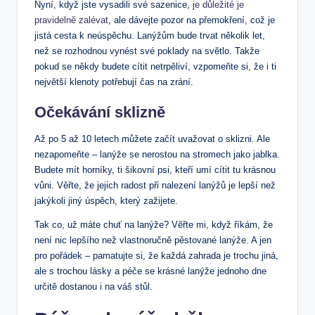
Nyní, když jste vysadili své sazenice,
je důležité je
pravidelně zalévat
, ale dávejte pozor na přemokření, což je
jistá cesta k neúspěchu. Lanýžům bude trvat několik let,
než se rozhodnou vynést své poklady na světlo. Takže
pokud se někdy budete cítit netrpěliví, vzpomeňte si, že i ti
největší klenoty potřebují čas na zrání.
Očekávání sklizně
Až po 5 až 10 letech můžete začít uvažovat o sklizni. Ale
nezapomeňte – lanýže se nerostou na stromech jako jablka.
Budete mít horníky, ti šikovní psi, kteří umí cítit tu krásnou
vůni. Věřte, že jejich radost při nalezení lanýžů je lepší než
jakýkoli jiný úspěch, který zažijete.
Tak co, už máte chuť na lanýže? Věřte mi, když říkám, že
není nic lepšího než vlastnoručně pěstované lanýže. A jen
pro pořádek – pamatujte si, že každá zahrada je trochu jiná,
ale s trochou lásky a péče se krásné lanýže jednoho dne
určitě dostanou i na váš stůl.