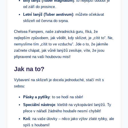
Bílý lanýž (Tuber magnatum)
: to nejlepší období je
od září do prosince.
Letní lanýž (Tuber aestivum)
: můžete očekávat
sklizeň od června do srpna.
Chelsea Fampers, naše zahradnická guru, říká, že
nejlepším způsobem, jak vědět, kdy sklízet, je „cítit to“. Ne,
nemyslíme tím „cítit to ve vzduchu“. Jde o to, že jakmile
začnete chápat, jak vůně lanýžů zesiluje, víte, že jsou
připravené na vaši houbovou misi!
Jak na to?
Vybavení na sklizeň je docela jednoduché, stačí mít s
sebou:
Pásky a pytlíky
: to se hodí na sběr!
Speciální nástroje
: kleště na vykopávání lanýžů. Ty
přece v nářadí žádného houbaře nesmí chybět!
Koš
: na vaše úlovky – něco jako výlov zlaté rybky, ale
spíš s houbami!