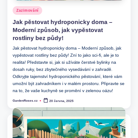
Posted
Zazimování
in
Jak pěstovat hydroponicky doma –
Moderní způsob, jak vypěstovat
rostliny bez půdy!
Jak pěstovat hydroponicky doma – Moderní způsob, jak
vypěstovat rostliny bez půdy! Zní to jako sci-fi, ale je to
realita! Představte si, jak si užíváte čerstvé bylinky na
dosah ruky, bez zbytečného vysedávání v zahradě.
Odkryjte tajemství hydroponického pěstování, které vám
umožní být zahradníkem i v malém prostoru. Připravte se
na to, že vaše kuchyně se promění v zelenou oázu!
GardenRoses.cz
20 června, 2025
Posted
by