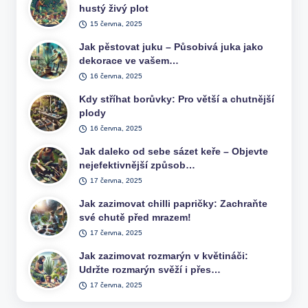
hustý živý plot
15 června, 2025
Jak pěstovat juku – Působivá juka jako
dekorace ve vašem…
16 června, 2025
Kdy stříhat borůvky: Pro větší a chutnější
plody
16 června, 2025
Jak daleko od sebe sázet keře – Objevte
nejefektivnější způsob…
17 června, 2025
Jak zazimovat chilli papričky: Zachraňte
své chutě před mrazem!
17 června, 2025
Jak zazimovat rozmarýn v květináči:
Udržte rozmarýn svěží i přes…
17 června, 2025