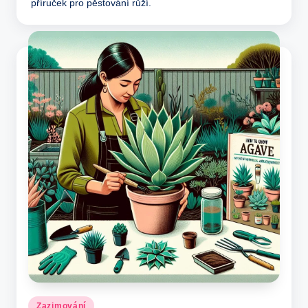
příruček pro pěstování růží.
Posted
Zazimování