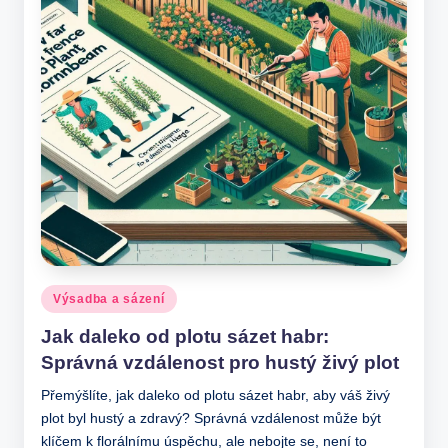
Posted
Výsadba a sázení
in
Jak daleko od plotu sázet habr:
Správná vzdálenost pro hustý živý plot
Přemýšlíte, jak daleko od plotu sázet habr, aby váš živý
plot byl hustý a zdravý? Správná vzdálenost může být
klíčem k florálnímu úspěchu, ale nebojte se, není to