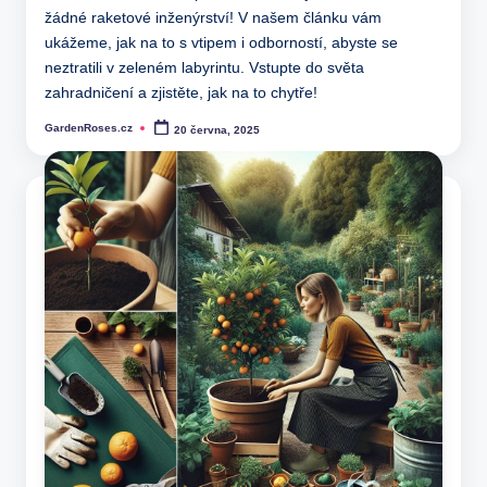
žádné raketové inženýrství! V našem článku vám
ukážeme, jak na to s vtipem i odborností, abyste se
neztratili v zeleném labyrintu. Vstupte do světa
zahradničení a zjistěte, jak na to chytře!
GardenRoses.cz
20 června, 2025
Posted
by