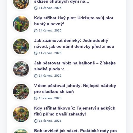
sklizeň chutných dýní na…
14 června, 2025
Kdy stříhat živý plot: Udržujte svůj plot
hustý a pevný!
14 června, 2025
Jak zazimovat denivky: Jednoduchý
návod, jak ochránit denivky před zimou
14 června, 2025
Jak pěstovat rybíz na balkoně – Získejte
sladké plody v…
14 června, 2025
V čem pěstovat jahody: Nejlepší nádoby
pro sladkou sklizeň
15 června, 2025
Kdy stříhat fíkovník: Tajemství sladkých
fíků přímo z vaší zahrady!
15 června, 2025
Bobkovišeň jak sázet: Praktické rady pro