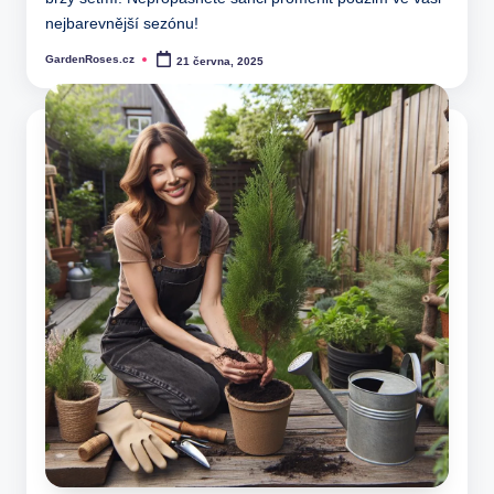
nejbarevnější sezónu!
GardenRoses.cz
21 června, 2025
Posted
by