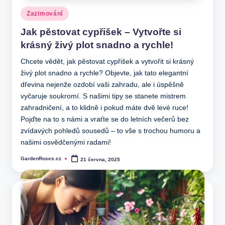
Posted
Zazimování
in
Jak pěstovat cypřišek – Vytvořte si
krásný živý plot snadno a rychle!
Chcete vědět, jak pěstovat cypřišek a vytvořit si krásný
živý plot snadno a rychle? Objevte, jak tato elegantní
dřevina nejenže ozdobí vaši zahradu, ale i úspěšně
vyčaruje soukromí. S našimi tipy se stanete mistrem
zahradničení, a to klidně i pokud máte dvě levé ruce!
Pojďte na to s námi a vraťte se do letních večerů bez
zvídavých pohledů sousedů – to vše s trochou humoru a
našimi osvědčenými radami!
GardenRoses.cz
21 června, 2025
Posted
by