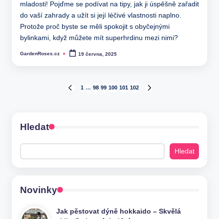
mladosti! Pojďme se podívat na tipy, jak ji úspěšně zařadit
do vaší zahrady a užít si její léčivé vlastnosti naplno.
Protože proč byste se měli spokojit s obyčejnými
bylinkami, když můžete mít superhrdinu mezi nimi?
GardenRoses.cz
19 června, 2025
Posted
by
Stránkování
1
…
98
99
100
101
102
PREVIOUS
NEXT
PAGE
PAGE
příspěvků
Hledat
Hledat
Novinky
Jak pěstovat dýně hokkaido – Skvělá