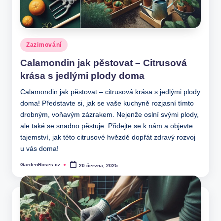
Posted
Zazimování
in
Calamondin jak pěstovat – Citrusová
krása s jedlými plody doma
Calamondin jak pěstovat – citrusová krása s jedlými plody
doma! Představte si, jak se vaše kuchyně rozjasní tímto
drobným, voňavým zázrakem. Nejenže oslní svými plody,
ale také se snadno pěstuje. Přidejte se k nám a objevte
tajemství, jak této citrusové hvězdě dopřát zdravý rozvoj
u vás doma!
GardenRoses.cz
20 června, 2025
Posted
by