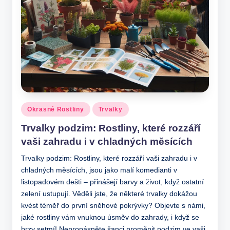
Posted
Okrasné Rostliny
Trvalky
in
Trvalky podzim: Rostliny, které rozzáří
vaši zahradu i v chladných měsících
Trvalky podzim: Rostliny, které rozzáří vaši zahradu i v
chladných měsících, jsou jako malí komedianti v
listopadovém dešti – přinášejí barvy a život, když ostatní
zelení ustupují. Věděli jste, že některé trvalky dokážou
kvést téměř do první sněhové pokrývky? Objevte s námi,
jaké rostliny vám vnuknou úsměv do zahrady, i když se
brzy setmí! Nepropásněte šanci proměnit podzim ve vaši