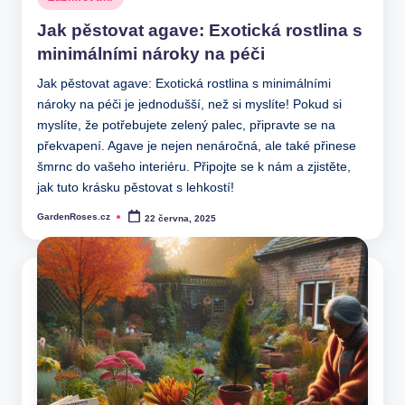
in
Jak pěstovat agave: Exotická rostlina s
minimálními nároky na péči
Jak pěstovat agave: Exotická rostlina s minimálními
nároky na péči je jednodušší, než si myslíte! Pokud si
myslíte, že potřebujete zelený palec, připravte se na
překvapení. Agave je nejen nenáročná, ale také přinese
šmrnc do vašeho interiéru. Připojte se k nám a zjistěte,
jak tuto krásku pěstovat s lehkostí!
GardenRoses.cz
22 června, 2025
Posted
by