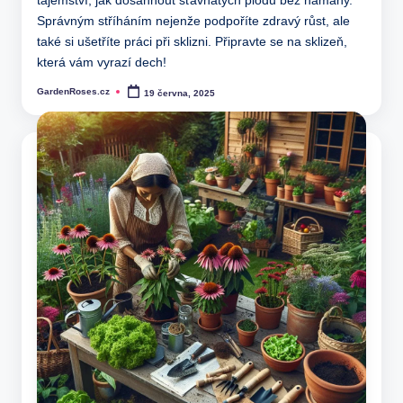
tajemství, jak dosáhnout šťavnatých plodů bez námahy.
Správným stříháním nejenže podpoříte zdravý růst, ale
také si ušetříte práci při sklizni. Připravte se na sklizeň,
která vám vyrazí dech!
GardenRoses.cz
19 června, 2025
Posted
by