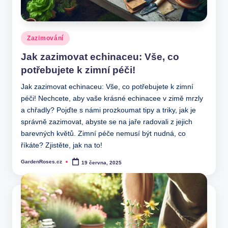
Posted
Zazimování
in
Jak zazimovat echinaceu: Vše, co
potřebujete k zimní péči!
Jak zazimovat echinaceu: Vše, co potřebujete k zimní
péči! Nechcete, aby vaše krásné echinacee v zimě mrzly
a chřadly? Pojďte s námi prozkoumat tipy a triky, jak je
správně zazimovat, abyste se na jaře radovali z jejich
barevných květů. Zimní péče nemusí být nudná, co
říkáte? Zjistěte, jak na to!
GardenRoses.cz
19 června, 2025
Posted
by