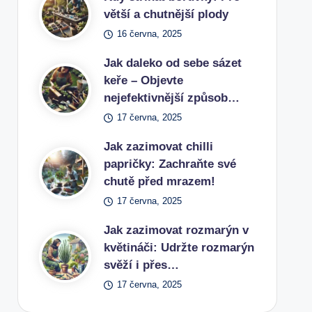
větší a chutnější plody
16 června, 2025
Jak daleko od sebe sázet
keře – Objevte
nejefektivnější způsob…
17 června, 2025
Jak zazimovat chilli
papričky: Zachraňte své
chutě před mrazem!
17 června, 2025
Jak zazimovat rozmarýn v
květináči: Udržte rozmarýn
svěží i přes…
17 června, 2025