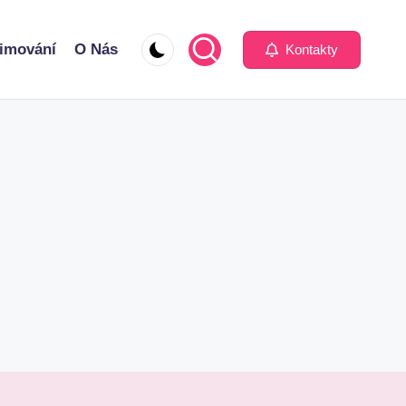
imování
O Nás
Kontakty