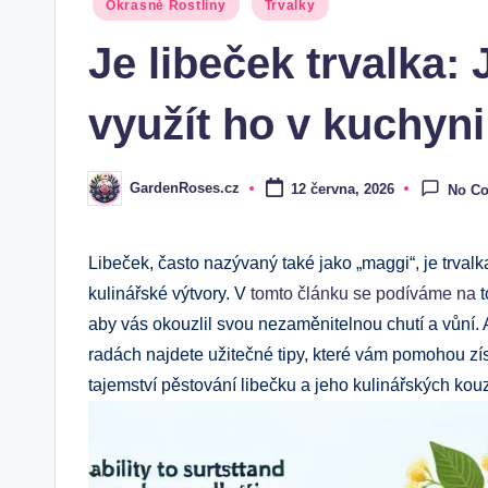
Posted
Okrasné Rostliny
Trvalky
in
Je libeček trvalka: 
využít ho v kuchyni
GardenRoses.cz
12 června, 2026
No C
Posted
by
Libeček, často nazývaný také jako „maggi“, je trvalk
kulinářské výtvory. V
tomto článku se podíváme na
t
aby vás okouzlil svou nezaměnitelnou chutí a vůní.
radách najdete užitečné tipy, které vám pomohou zí
tajemství pěstování libečku a jeho kulinářských kouz