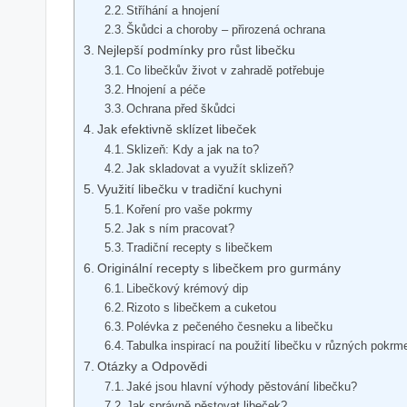
Stříhání a hnojení
Škůdci a choroby – přirozená ochrana
Nejlepší podmínky pro růst libečku
Co libečkův život v zahradě potřebuje
Hnojení a péče
Ochrana před škůdci
Jak efektivně sklízet libeček
Sklizeň: Kdy a jak na to?
Jak skladovat a využít sklizeň?
Využití libečku v tradiční kuchyni
Koření pro vaše pokrmy
Jak s ním pracovat?
Tradiční recepty s libečkem
Originální recepty s libečkem pro gurmány
Libečkový krémový dip
Rizoto s libečkem a cuketou
Polévka z pečeného česneku a libečku
Tabulka inspirací na použití libečku v různých pokrm
Otázky a Odpovědi
Jaké jsou hlavní výhody pěstování libečku?
Jak správně pěstovat libeček?