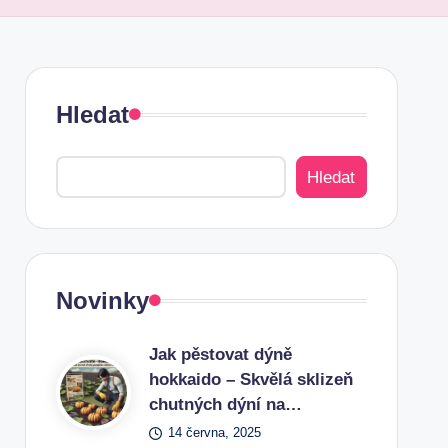
Hledat
Hledat
Novinky
Jak pěstovat dýně
hokkaido – Skvělá sklizeň
chutných dýní na…
14 června, 2025