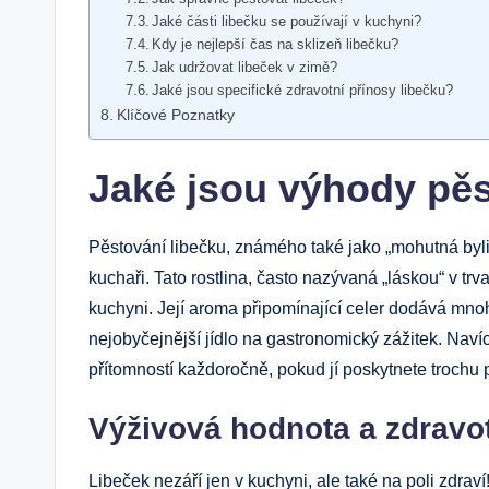
Jaké části libečku se používají v kuchyni?
Kdy je nejlepší čas na sklizeň libečku?
Jak udržovat libeček v zimě?
Jaké jsou specifické zdravotní přínosy libečku?
Klíčové Poznatky
Jaké jsou výhody pěs
Pěstování libečku, známého také jako „mohutná bylin
kuchaři. Tato rostlina, často nazývaná „láskou“ v trva
kuchyni. Její aroma připomínající celer dodává mn
nejobyčejnější jídlo na gastronomický zážitek. Nav
přítomností každoročně, pokud jí poskytnete trochu 
Výživová hodnota a zdravot
Libeček nezáří jen v kuchyni, ale také na poli zdraví