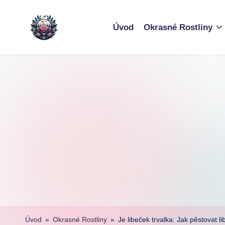
Skip
Úvod
Okrasné Rostliny
to
content
Úvod
»
Okrasné Rostliny
»
Je libeček trvalka: Jak pěstovat l