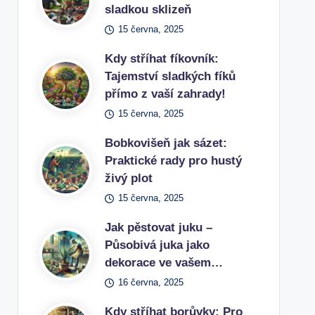
sladkou sklizeň
15 června, 2025
Kdy stříhat fíkovník:
Tajemství sladkých fíků
přímo z vaší zahrady!
15 června, 2025
Bobkovišeň jak sázet:
Praktické rady pro hustý
živý plot
15 června, 2025
Jak pěstovat juku –
Působivá juka jako
dekorace ve vašem…
16 června, 2025
Kdy stříhat borůvky: Pro