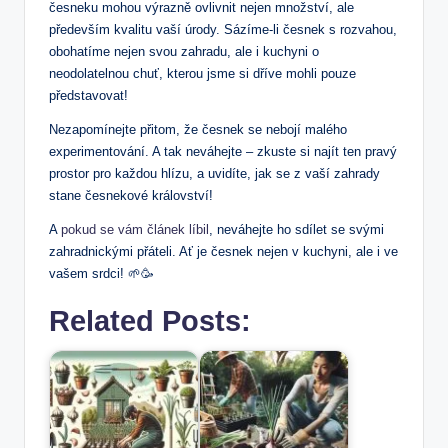
česneku mohou výrazně ovlivnit nejen množství, ale
především kvalitu vaší úrody. Sázíme-li česnek s rozvahou,
obohatíme nejen svou zahradu, ale i kuchyni o
neodolatelnou chuť, kterou jsme si dříve mohli pouze
představovat!
Nezapomínejte přitom, že česnek se nebojí malého
experimentování. A tak neváhejte – zkuste si najít ten pravý
prostor pro každou hlízu, a uvidíte, jak se z vaší zahrady
stane česnekové království!
A
pokud se vám článek líbil
, neváhejte ho sdílet se svými
zahradnickými přáteli. Ať je česnek nejen v kuchyni, ale i ve
vašem srdci! 🌱🥳
Related Posts: