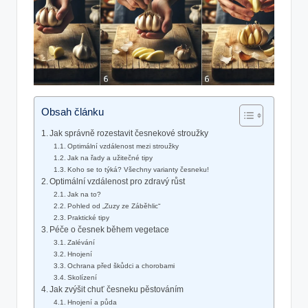
Obsah článku
Jak správně rozestavit česnekové stroužky
Optimální vzdálenost mezi stroužky
Jak na řady a užitečné tipy
Koho se to týká? Všechny varianty česneku!
Optimální vzdálenost pro zdravý růst
Jak na to?
Pohled od „Zuzy ze Záběhlic“
Praktické tipy
Péče o česnek během vegetace
Zalévání
Hnojení
Ochrana před škůdci a chorobami
Skolízení
Jak zvýšit chuť česneku pěstováním
Hnojení a půda