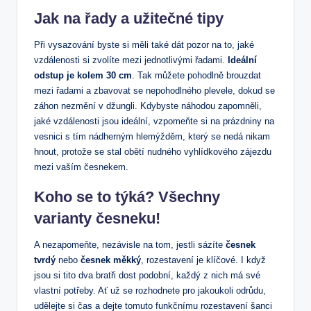
Jak na řady a užitečné tipy
Při vysazování byste si měli také dát pozor na to, jaké
vzdálenosti si zvolíte mezi jednotlivými řadami.
Ideální
odstup je kolem 30 cm
. Tak můžete pohodlně brouzdat
mezi řadami a zbavovat se nepohodlného plevele, dokud se
záhon nezmění v džungli. Kdybyste náhodou zapomněli,
jaké vzdálenosti jsou ideální, vzpomeňte si na prázdniny na
vesnici s tím nádherným hlemýžděm, který se nedá nikam
hnout, protože se stal obětí nudného vyhlídkového zájezdu
mezi vaším česnekem.
Koho se to týká? Všechny
varianty česneku!
A nezapomeňte, nezávisle na tom, jestli sázíte
česnek
tvrdý
nebo
česnek měkký
, rozestavení je klíčové. I když
jsou si tito dva bratři dost podobní, každý z nich má své
vlastní potřeby. Ať už se rozhodnete pro jakoukoli odrůdu,
udělejte si čas a dejte tomuto funkčnímu rozestavení šanci