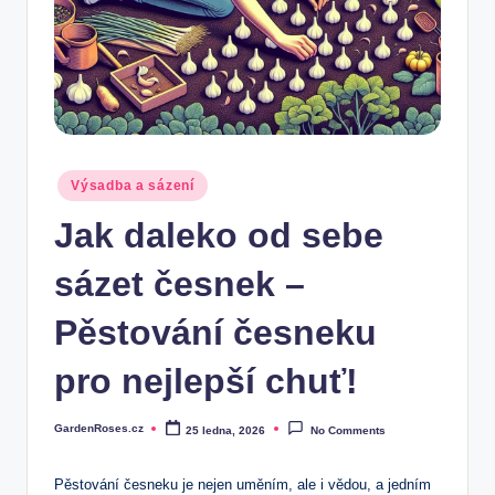
Posted
Výsadba a sázení
in
Jak daleko od sebe
sázet česnek –
Pěstování česneku
pro nejlepší chuť!
GardenRoses.cz
25 ledna, 2026
No Comments
Posted
by
Pěstování česneku je nejen uměním, ale i vědou, a jedním