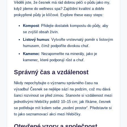
Věděli jste, že česnek má rád dobrou péči o půdu jako my,
když jdeme do wellness spa? Zajištění kvalitní a dobře
prokypřené půdy je klíčové. Explore these easy steps:
Kompost
: Přidejte dostatek kompostu do půdy, aby
se zvýšil obsah živin.
Listový humus
: Vytvořte vrstevnatý poměr s listovým
humusem, čímž podpoříte divokou chuť.
Kamenec
: Nezapomeňte na minerály, jako je
kamenec, které podporují růst a chuť.
Správný čas a vzdálenost
Nikdy nepochybujte o významu správného času na
výsadbu! Česnek se nejlépe sází na podzim, což mu dává
šanci rozvinout se před zimou. Stanovte si vzdálenost mezi
jednotlivými hřebíčky poblíž 10–15 cm; jak říkáme, česnek
se potřebuje mít kolem sebe „osobní prostor“. Představte si
to jako seznamovací akci mezi hřebíčky.
Otevřené vzory a společnost