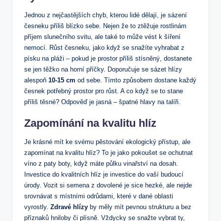
Jednou z nejčastějších chyb, kterou lidé dělají, je sázení
česneku příliš blízko sebe. Nejen že to ztěžuje rostlinám
příjem slunečního svitu, ale také to může vést k šíření
nemocí. Růst česneku, jako když se snažíte vyhrabat z
písku na pláži – pokud je prostor příliš stísněný, dostanete
se jen těžko na horní příčky. Doporučuje se sázet hlízy
alespoň
10-15 cm
od sebe. Tímto způsobem dostane každý
česnek potřebný prostor pro růst. A co když se to stane
příliš těsné? Odpověď je jasná – špatné hlavy na talíři.
Zapomínání na kvalitu hlíz
Je krásné mít ke svému pěstování ekologický přístup, ale
zapomínat na kvalitu hlíz? To je jako pokoušet se ochutnat
víno z paty boty, když máte půlku vinařství na dosah.
Investice do kvalitních hlíz je investice do vaší budoucí
úrody. Vozit si semena z dovolené je sice hezké, ale nejde
srovnávat s místními odrůdami, které v dané oblasti
vyrostly.
Zdravé hlízy
by měly mít pevnou strukturu a bez
příznaků hniloby či plísně. Vždycky se snažte vybrat ty,