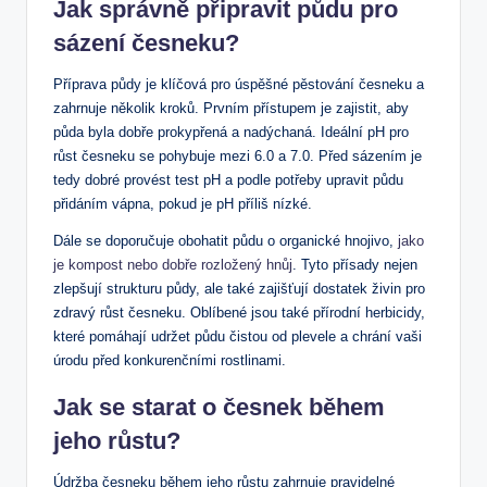
Jak správně připravit půdu pro
sázení česneku?
Příprava půdy je klíčová pro úspěšné pěstování česneku a
zahrnuje několik kroků. Prvním přístupem je zajistit, aby
půda byla dobře prokypřená a nadýchaná. Ideální pH pro
růst česneku se pohybuje mezi 6.0 a 7.0. Před sázením je
tedy dobré provést test pH a podle potřeby upravit půdu
přidáním vápna, pokud je pH příliš nízké.
Dále se doporučuje obohatit půdu o organické hnojivo,
jako
je kompost nebo dobře rozložený hnůj
. Tyto přísady nejen
zlepšují strukturu půdy, ale také zajišťují dostatek živin pro
zdravý růst česneku. Oblíbené jsou také přírodní herbicidy,
které pomáhají udržet půdu čistou od plevele a chrání vaši
úrodu před konkurenčními rostlinami.
Jak se starat o česnek během
jeho růstu?
Údržba česneku během jeho růstu zahrnuje pravidelné