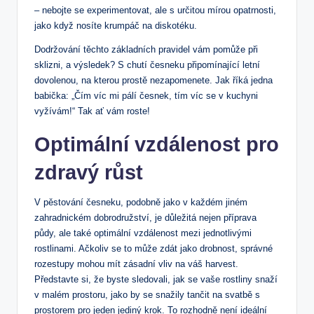
– nebojte se experimentovat, ale s určitou mírou opatrnosti,
jako když nosíte krumpáč na diskotéku.
Dodržování těchto základních pravidel vám pomůže při
sklizni, a výsledek? S chutí česneku připomínající letní
dovolenou, na kterou prostě nezapomenete. Jak říká jedna
babička: „Čím víc mi pálí česnek, tím víc se v kuchyni
vyžívám!“ Tak ať vám roste!
Optimální vzdálenost pro
zdravý růst
V pěstování česneku, podobně jako v každém jiném
zahradnickém dobrodružství, je důležitá nejen příprava
půdy, ale také optimální vzdálenost mezi jednotlivými
rostlinami. Ačkoliv se to může zdát jako drobnost, správné
rozestupy mohou mít zásadní vliv na váš harvest.
Představte si, že byste sledovali, jak se vaše rostliny snaží
v malém prostoru, jako by se snažily tančit na svatbě s
prostorem pro jeden jediný krok. To rozhodně není ideální