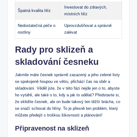
Investovat do zdravých,
Špatná kvalita hlíz
místních hlíz
Nedostatečná péče o
Uprovzdušňovat a správně
rostliny
zalévat
Rady pro sklizeň a
skladování česneku
Jakmile máte česnek správně zasazený a jeho zelené listy
se spokojeně houpou ve větru, přichází čas na sběr a
skladování. Věděl jste, že v této fázi nejde jen o to, abyste
ho vytáhli, ale také o to, kdy a jak to udělat? Představte si,
že sklidíte česnek, ale on bude takový ten těžší brácha, co
se snaží schovat do hlíny. To je přesně ten problém, který
můžete předejít s troškou šikovnosti a plánování!
Připravenost na sklizeň