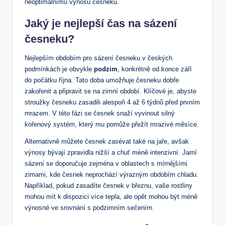
neoptimálnímu výnosu česneku.
Jaký je nejlepší čas na sázení
česneku?
Nejlepším obdobím pro sázení česneku v českých
podmínkách je obvykle
podzim
, konkrétně od konce září
do počátku října. Tato doba umožňuje česneku dobře
zakořenit a připravit se na zimní období. Klíčové je, abyste
stroužky česneku zasadili alespoň 4 až 6 týdnů před prvním
mrazem. V této fázi se česnek snaží vyvinout silný
kořenový systém, který mu pomůže přežít mrazivé měsíce.
Alternativně můžete česnek zasévat také na jaře, avšak
výnosy bývají zpravidla nižší a chuť méně intenzivní. Jarní
sázení se doporučuje zejména v oblastech s mírnějšími
zimami, kde česnek neprochází výrazným obdobím chladu.
Například, pokud zasadíte česnek v březnu, vaše rostliny
mohou mít k dispozici více tepla, ale opět mohou být méně
výnosné ve srovnání s podzimním sečením.