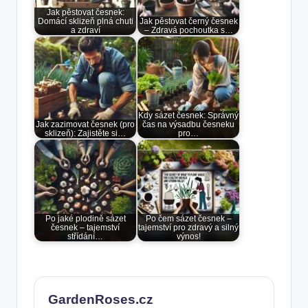
Jak pěstovat česnek:
Domácí sklizeň plná chuti
Jak pěstovat černý česnek
a zdraví
– Zdravá pochoutka s…
Kdy sázet česnek: Správný
Jak zazimovat česnek (pro
čas na výsadbu česneku
sklizeň): Zajistěte si…
pro…
Po jaké plodině sázet
Po čem sázet česnek –
česnek – tajemství
tajemství pro zdravý a silný
střídání…
výnos!
GardenRoses.cz