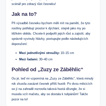
scénář pro zdravý růst česneku!
Jak na to?
Při výsadbě česneku bychom měli mít na paměti, že tyto
rostliny potřebují prostor k dýchání, stejně jako my po
těžkém obědu. Chcete-li podpořit jejich růst a zajistit, aby
správně vyvinuly hlávky, postupujte podle následujících
doporučení:
Mezi jednotlivými stroužky:
10–15 cm
Mezi řadami:
30–40 cm
Pohled od „Zuzy ze Záběhlic“
Ou jé, teď mi vzpomíná na „Zuzy ze Záběhlic“, která minulý
rok zkusila zasázet česnek příliš hustě. Po dvou měsících
se jí na zahradě rozrostla taková hustá džungle, že si
musela vzít mačetu, aby se dostala k tulipánům! Takže
pozor na to!