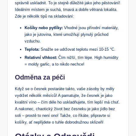
správně uskladnit. To je stejně důležité jako jeho pěstování!
Ideálním místem je suchá, tmavá a dobře větraná lokalita.
Zde je několik tipů na skladování:
Košíky nebo pytlíky:
Vhodné jsou přírodní materiály,
jako je jutovina, které umožňují plynulý průchod
vzduchu.
Teplota:
Snažte se udržovat teplotu mezi 10-15 °C.
Relativní vlhkost:
Čím nižší, tím lépe. High humidity
= moldy garlic, a to nikdo nechce!
Odměna za péči
Když se o česnek postaráte takto, vaše zásoby by měly
vydržet několik měsíců! A pamatujte, že česnek je jako
kvalitní víno – čím déle ho uskladňujete, tím lepší má chuť.
A nakonec, chaotický život bez česneku je jako jídlo bez
soli – prostě to není ono! Takže, co říkáte, připravte si
košíky, ať nepřijdete o tuhle dobrodružnou sklizeň!