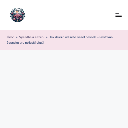
Skip
to
content
Úvod
»
Výsadba a sázení
»
Jak daleko od sebe sázet česnek – Pěstování
česneku pro nejlepší chuť!