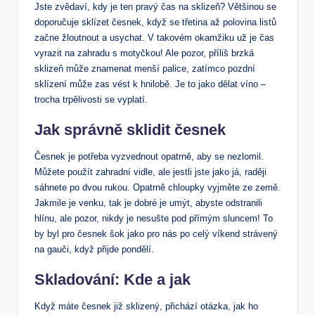
Jste zvědaví, kdy je ten pravý čas na sklizeň? Většinou se
doporučuje sklízet česnek, když se třetina až polovina listů
začne žloutnout a usychat. V takovém okamžiku už je čas
vyrazit na zahradu s motyčkou! Ale pozor, příliš brzká
sklizeň může znamenat menší palice, zatímco pozdní
sklízení může zas vést k hnilobě. Je to jako dělat víno –
trocha trpělivosti se vyplatí.
Jak správně sklidit česnek
Česnek je potřeba vyzvednout opatrně, aby se nezlomil.
Můžete použít zahradní vidle, ale jestli jste jako já, raději
sáhnete po dvou rukou. Opatrně chloupky vyjměte ze země.
Jakmile je venku, tak je dobré je umýt, abyste odstranili
hlínu, ale pozor, nikdy je nesušte pod přímým sluncem! To
by byl pro česnek šok jako pro nás po celý víkend strávený
na gauči, když přijde pondělí.
Skladování: Kde a jak
Když máte česnek již sklizený, přichází otázka, jak ho