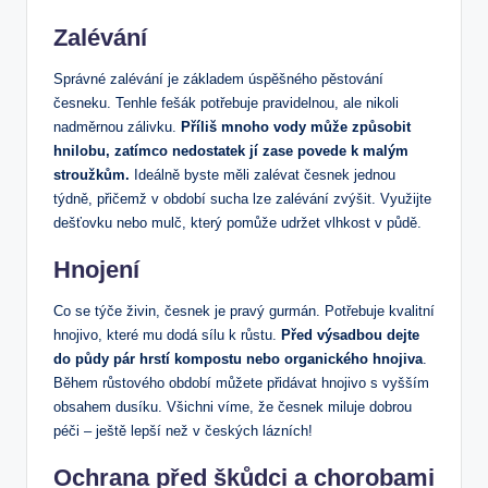
Zalévání
Správné zalévání je základem úspěšného pěstování
česneku. Tenhle fešák potřebuje pravidelnou, ale nikoli
nadměrnou zálivku.
Příliš mnoho vody může způsobit
hnilobu, zatímco nedostatek jí zase povede k malým
stroužkům.
Ideálně byste měli zalévat česnek jednou
týdně, přičemž v období sucha lze zalévání zvýšit. Využijte
dešťovku nebo mulč, který pomůže udržet vlhkost v půdě.
Hnojení
Co se týče živin, česnek je pravý gurmán. Potřebuje kvalitní
hnojivo, které mu dodá sílu k růstu.
Před výsadbou dejte
do půdy pár hrstí kompostu nebo organického hnojiva
.
Během růstového období můžete přidávat hnojivo s vyšším
obsahem dusíku. Všichni víme, že česnek miluje dobrou
péči – ještě lepší než v českých lázních!
Ochrana před škůdci a chorobami