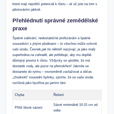
které mají největší potenciál k růstu – ať už jste na tom s
pěstováním jakkoli.
Přehlédnutí správné zemědělské
praxe
Špatné zalévání, nedostatečné prořezávání a špatné
sousedství s jinými plodinami – to všechno může ovlivnit
vaši úrodu. Česnek,
jak ho někteří nazývají
, je jako malý
superhrdina na zahradě, ale potřebuje, aby mu dopřáli
důstojný prostor k růstu. Vždycky se ujistěte, že má
dostatek vody, ale pozor na přemokření! Jakmile se
dostanete do rytmu – rovnoměrně zavlažovat a občas
„zhodnotit“ sousední bylinky, zjistíte, že se vaše úroda
rozrůstá jako bystřina po jarním tání.
Chyba
Řešení
Sázet minimálně 10-15 cm od
Příliš těsné sázení
sebe