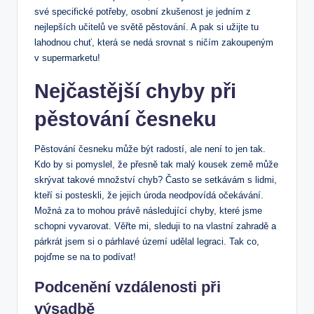
své specifické potřeby, osobní zkušenost je jedním z
nejlepších učitelů ve světě pěstování. A pak si užijte tu
lahodnou chuť, která se nedá srovnat s ničím zakoupeným
v supermarketu!
Nejčastější chyby při
pěstování česneku
Pěstování česneku může být radostí, ale není to jen tak.
Kdo by si pomyslel, že přesně tak malý kousek země může
skrývat takové množství chyb? Často se setkávám s lidmi,
kteří si posteskli, že jejich úroda neodpovídá očekávání.
Možná za to mohou právě následující chyby, které jsme
schopni vyvarovat. Věřte mi, sleduji to na vlastní zahradě a
párkrát jsem si o párhlavé území udělal legraci. Tak co,
pojďme se na to podívat!
Podcenění vzdálenosti při
výsadbě