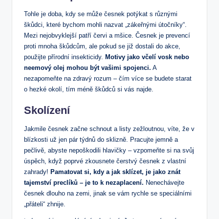
Tohle je doba, kdy se může česnek potýkat s různými
škůdci, které bychom mohli nazvat „zákeřnými útočníky“.
Mezi nejobvyklejší patří červi a mšice. Česnek je prevencí
proti mnoha škůdcům, ale pokud se již dostali do akce,
použijte přírodní insekticidy.
Motivy jako včelí vosk nebo
neemový olej mohou být vašimi spojenci.
A
nezapomeňte na zdravý rozum – čím více se budete starat
o hezké okolí, tím méně škůdců si vás najde.
Skolízení
Jakmile česnek začne schnout a listy zežloutnou, víte, že v
blízkosti už jen pár týdnů do sklizně. Pracujte jemně a
pečlivě, abyste nepoškodili hlavičky – vzpomeňte si na svůj
úspěch, když poprvé zkousnete čerstvý česnek z vlastní
zahrady!
Pamatovat si, kdy a jak sklízet, je jako znát
tajemství preclíků – je to k nezaplacení.
Nenechávejte
česnek dlouho na zemi, jinak se vám rychle se speciálními
„přáteli“ zhnije.