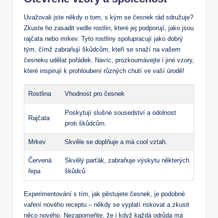
Uvažovali jste někdy o tom, s kým se česnek rád sdružuje?
Zkuste ho zasadit vedle rostlin, které jej podporují, jako jsou
rajčata nebo mrkev. Tyto rostliny spolupracují jako dobrý
tým, čímž zabraňují škůdcům, kteří se snaží na vašem
česneku udělat pořádek. Navíc, prozkoumávejte i jiné vzory,
které inspirují k prohloubení různých chutí ve vaší úrodě!
Rostlina
Vhodnost pro česnek
Poskytují slušné sousedství a odolnost
Rajčata
proti škůdcům.
Mrkev
Skvěle se doplňuje a má cool vztah.
Červená
Skvělý parťák, zabraňuje výskytu některých
řepa
škůdců.
Experimentování s tím, jak pěstujete česnek, je podobné
vaření nového receptu – někdy se vyplatí riskovat a zkusit
něco nového. Nezapomeňte, že i když každá odrůda má