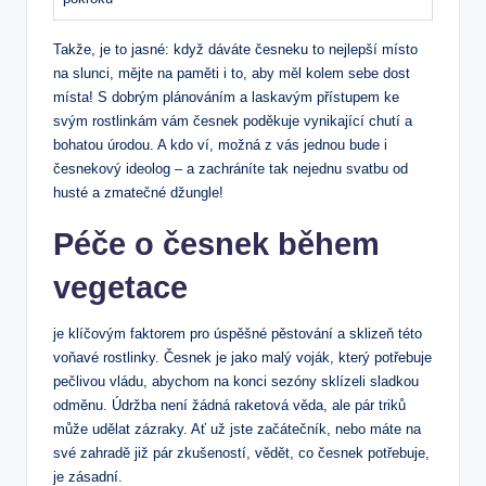
Takže, je to jasné: když dáváte česneku to nejlepší místo
na slunci, mějte na paměti i to, aby měl kolem sebe dost
místa! S dobrým plánováním a laskavým přístupem ke
svým rostlinkám vám česnek poděkuje vynikající chutí a
bohatou úrodou. A kdo ví, možná z vás jednou bude i
česnekový ideolog – a zachráníte tak nejednu svatbu od
husté a zmatečné džungle!
Péče o česnek během
vegetace
je klíčovým faktorem pro úspěšné pěstování a sklizeň této
voňavé rostlinky. Česnek je jako malý voják, který potřebuje
pečlivou vládu, abychom na konci sezóny sklízeli sladkou
odměnu. Údržba není žádná raketová věda, ale pár triků
může udělat zázraky. Ať už jste začátečník, nebo máte na
své zahradě již pár zkušeností, vědět, co česnek potřebuje,
je zásadní.