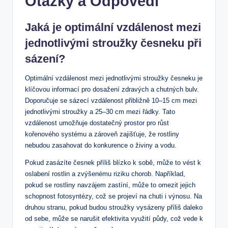
Otázky a Odpovědi
Jaká je optimální vzdálenost mezi
jednotlivými stroužky česneku při
sázení?
Optimální vzdálenost mezi jednotlivými stroužky česneku je
klíčovou informací pro dosažení zdravých a chutných bulv.
Doporučuje se sázecí vzdálenost přibližně 10–15 cm mezi
jednotlivými stroužky a 25–30 cm mezi řádky. Tato
vzdálenost umožňuje dostatečný prostor pro růst
kořenového systému a zároveň zajišťuje, že rostliny
nebudou zasahovat do konkurence o živiny a vodu.
Pokud zasázíte česnek příliš blízko k sobě, může to vést k
oslabení rostlin a zvýšenému riziku chorob. Například,
pokud se rostliny navzájem zastíní, může to omezit jejich
schopnost fotosyntézy, což se projeví na chuti i výnosu. Na
druhou stranu, pokud budou stroužky vysázeny příliš daleko
od sebe, může se narušit efektivita využití půdy, což vede k