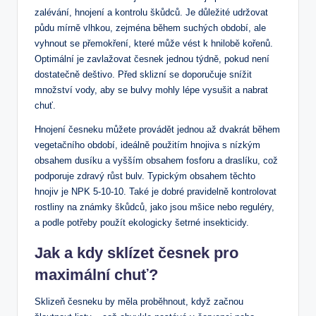
zalévání, hnojení a kontrolu škůdců. Je důležité udržovat
půdu mírně vlhkou, zejména během suchých období, ale
vyhnout se přemokření, které může vést k hnilobě kořenů.
Optimální je zavlažovat česnek jednou týdně, pokud není
dostatečně deštivo. Před sklizní se doporučuje snížit
množství vody, aby se bulvy mohly lépe vysušit a nabrat
chuť.
Hnojení česneku můžete provádět jednou až dvakrát během
vegetačního období, ideálně použitím hnojiva s nízkým
obsahem dusíku a vyšším obsahem fosforu a draslíku, což
podporuje zdravý růst bulv. Typickým obsahem těchto
hnojiv je NPK 5-10-10. Také je dobré pravidelně kontrolovat
rostliny na známky škůdců, jako jsou mšice nebo reguléry,
a podle potřeby použít ekologicky šetrné insekticidy.
Jak a kdy sklízet česnek pro
maximální chuť?
Sklizeň česneku by měla proběhnout, když začnou