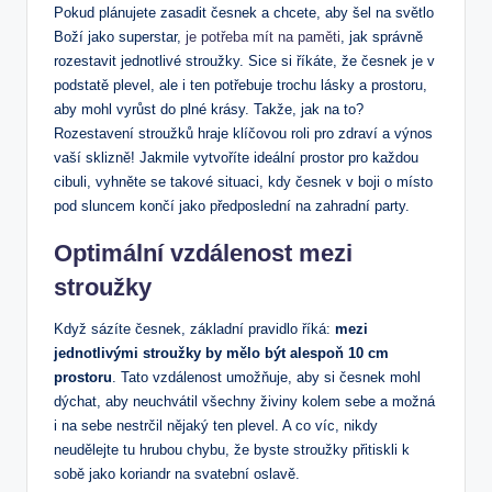
Pokud plánujete zasadit česnek a chcete, aby šel na světlo
Boží jako superstar,
je potřeba mít na paměti
, jak správně
rozestavit jednotlivé stroužky. Sice si říkáte, že česnek je v
podstatě plevel, ale i ten potřebuje trochu lásky a prostoru,
aby mohl vyrůst do plné krásy. Takže, jak na to?
Rozestavení stroužků hraje klíčovou roli pro zdraví a výnos
vaší sklizně! Jakmile vytvoříte ideální prostor pro každou
cibuli, vyhněte se takové situaci, kdy česnek v boji o místo
pod sluncem končí jako předposlední na zahradní party.
Optimální vzdálenost mezi
stroužky
Když sázíte česnek, základní pravidlo říká:
mezi
jednotlivými stroužky by mělo být alespoň 10 cm
prostoru
. Tato vzdálenost umožňuje, aby si česnek mohl
dýchat, aby neuchvátil všechny živiny kolem sebe a možná
i na sebe nestrčil nějaký ten plevel. A co víc, nikdy
neudělejte tu hrubou chybu, že byste stroužky přitiskli k
sobě jako koriandr na svatební oslavě.