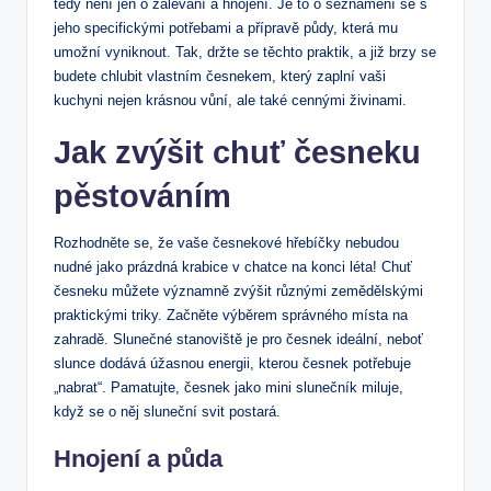
tedy není jen o zalévání a hnojení. Je to o seznámení se s
jeho specifickými potřebami a přípravě půdy, která mu
umožní vyniknout. Tak, držte se těchto praktik, a již brzy se
budete chlubit vlastním česnekem, který zaplní vaši
kuchyni nejen krásnou vůní, ale také cennými živinami.
Jak zvýšit chuť česneku
pěstováním
Rozhodněte se, že vaše česnekové hřebíčky nebudou
nudné jako prázdná krabice v chatce na konci léta! Chuť
česneku můžete významně zvýšit různými zemědělskými
praktickými triky. Začněte výběrem správného místa na
zahradě. Slunečné stanoviště je pro česnek ideální, neboť
slunce dodává úžasnou energii, kterou česnek potřebuje
„nabrat“. Pamatujte, česnek jako mini slunečník miluje,
když se o něj sluneční svit postará.
Hnojení a půda