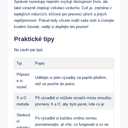
Správné rozestupy nejenže zvyšují dostupnost živin, ale
také výrazně zlepšují cirkulaci vzduchu. Což je, zejména v
teplejších měsících, klíčové pro prevenci plísní a jiných
nepříjemností. Pokud tedy chcete mařit vaše úsilí a získejte
kvalitní česnek, raději si dopřejte ten prostor!
Praktické tipy
Na závěr pár tipů:
Tip
Popis
Připravt
Udělejte si plán výsadby na papíře předtím,
e si
než se pustíte do práce.
rozteč
X a O
Při výsadbě si můžete označit místa stroužky
metoda
písmeny X a O, aby bylo jasné, kde co je.
Sledová
Po výsadbě si každou změnu rovnou
ní
poznamenejte, ať víte, co fungovalo a co ne.
pokroku