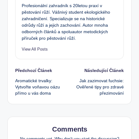
Profesionální zahradník s 20letou praxí v
pěstování růží. Vášnivý student ekologického
zahradničení. Specializuje se na historické
odrůdy růží a jejich zachování. Autor mnoha
odborných článků a spoluautor metodických
příruček pro pěstování růží.
View All Posts
Post
Předchozí Článek
Následující Článek
Aromatické trvalky:
Jak zazimovat fuchsie:
navigation
Vytvořte voňavou oázu
Ověřené tipy pro zdravé
přímo u vás doma
přezimování
Comments
No comments yet. Why don’t you start the discussion?