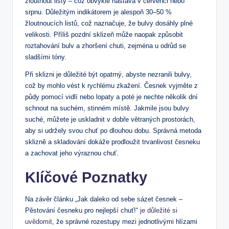
žloutnout listy – což obvykle nastává v červenci nebo
srpnu. Důležitým indikátorem je alespoň 30–50 %
žloutnoucích listů, což naznačuje, že bulvy dosáhly plné
velikosti. Příliš pozdní sklizeň může naopak způsobit
roztahování bulv a zhoršení chuti, zejména u odrůd se
sladšími tóny.
Při sklizni je důležité být opatrný, abyste nezranili bulvy,
což by mohlo vést k rychlému zkažení. Česnek vyjměte z
půdy pomocí vidlí nebo lopaty a poté je nechte několik dní
schnout na suchém, stinném místě. Jakmile jsou bulvy
suché, můžete je uskladnit v dobře větraných prostorách,
aby si udržely svou chuť po dlouhou dobu. Správná metoda
sklizně a skladování dokáže prodloužit trvanlivost česneku
a zachovat jeho výraznou chuť.
Klíčové Poznatky
Na závěr článku „Jak daleko od sebe sázet česnek –
Pěstování česneku pro nejlepší chuť!“
je důležité si
uvědomit
, že správné rozestupy mezi jednotlivými hlízami