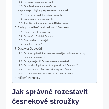
Správný čas a vzdálenost
Otevřené vzory a společnost
Nejčastější chyby při pěstování česneku
Podcenění vzdálenosti při výsadbě
Zapomínání na kvalitu hlíz
Přehlédnutí správné zemědělské praxe
Rady pro sklizeň a skladování česneku
Připravenost na sklizeň
Jak správně sklidit česnek
Skladování: Kde a jak
Odměna za péči
Otázky a Odpovědi
Jaká je optimální vzdálenost mezi jednotlivými stroužky
česneku při sázení?
Jaký je nejlepší čas na sázení česneku?
Jak správně připravit půdu pro sázení česneku?
Jak se starat o česnek během jeho růstu?
Jak a kdy sklízet česnek pro maximální chuť?
Klíčové Poznatky
Jak správně rozestavit
česnekové stroužky