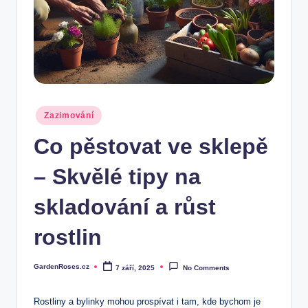
Posted
Zazimování
in
Co pěstovat ve sklepě
– Skvělé tipy na
skladování a růst
rostlin
GardenRoses.cz
7 září, 2025
No Comments
Posted
by
Rostliny a bylinky mohou prospívat i tam, kde bychom je‍