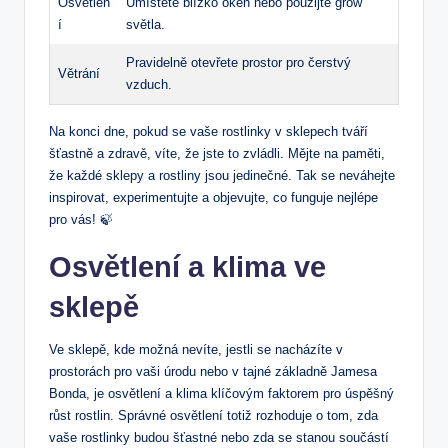
Osvětlen
Umístěte blízko oken nebo použijte grow
í
světla.
Pravidelně otevřete prostor pro čerstvý
Větrání
vzduch.
Na konci dne, pokud​ se vaše rostlinky v sklepech ⁣tváří
šťastně a ⁤zdravě, víte, že jste to zvládli. Mějte na paměti,
že každé sklepy a​ rostliny jsou jedinečné. Tak se neváhejte​
inspirovat, experimentujte a objevujte,⁣ co funguje nejlépe ​
pro vás! ⁣🍃
Osvětlení a klima ve
sklepě
Ve sklepě, kde ‍možná‌ nevíte, jestli se nacházíte v
prostorách pro vaši‌ úrodu nebo v tajné základně Jamesa
Bonda, je ‌osvětlení a ‌klima klíčovým faktorem pro úspěšný
růst rostlin. Správné osvětlení totiž rozhoduje o tom, zda
vaše rostlinky budou šťastné nebo zda​ se ⁢stanou součástí