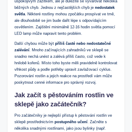
uspokojivým zážitkem, ale je​ důležité se vyvarovat několika
běžných chyb. Jednou z nejčastějších chyb je
nedostatek
světla
. Některé rostliny mohou⁤ zpočátku prospívat ve tmě,
ale dlouhodobě se jim‌ bude dařit lépe s odpovídajícím
osvětlením. Zajištění minimálně ​12-16 hodin světla pomocí
LED lamp může napravit tento problém.
Další chybou může být
příliš časté‌ nebo nedostatečné
zalévání
. Mnoho začínajících zahradníků ve sklepě⁤ se
snadno nechá unést a zalévá příliš často, což vede k
hnilobě kořenů. Místo toho byste měli pravidelně kontrolovat
vlhkost půdy a podle⁢ potřeby ‍upravit zavlažovací cyklus.
Pozorování rostlin a jejich reakce na prostředí vám může
poskytnout cenné informace pro správný‍ rozvoj.
Jak začít s pěstováním rostlin ve
sklepě jako⁢ začátečník?
Pro začátečníky je nejlepší přístup k pěstování rostlin ve
sklepě prostřednictvím
postupného ​učení
. Začněte s
několika snadnými‍ rostlinami, jako jsou bylinky⁢ (např.