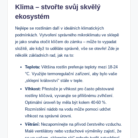
Klima ‌– stvořte svůj skvělý
ekosystém
Nejlépe se rostlinám daří⁢ v ​ideálních klimatických
podmínkách. Vytvoření správného mikroklimatu ve sklepě
je ⁤jako⁤ snaha otočit klíčem do zámku –​ může to vypadat
složitě, ale když to uděláte‌ správně, vše ⁢se otevře! Zde je
několik základních rad, jak na to:
Teplota:
Většina rostlin preferuje teploty mezi 18-24
°C. Využijte termoregulační zařízení, aby bylo vaše
„sklepní království“ stále v teple.
Vlhkost:
Přestože je vlhkost pro často pěstované
rostliny klíčová, vyvarujte se přílišnému zvlhčení.
Optimální úroveň by měla být kolem 40-60⁣ %.
Rozmístění‍ nádob na vodu může pomoci udržet
vlhkost na​ správné úrovni.
Větrání:
Nezapomínejte na ⁤přívod čerstvého vzduchu.
Malé ventilátory nebo vzduchové výměníky zajistí, že
se⁢ ve⁢ vašem „sklepním ráji“ nebude tvořit zatuchlina!