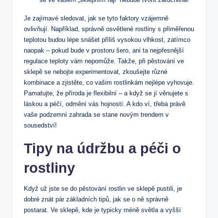
Je zajímavé sledovat, jak se tyto ⁢faktory vzájemně
ovlivňují.⁢ Například, správně osvětlené rostliny ⁣s přiměřenou
teplotou budou lépe snášet příliš vysokou vlhkost, zatímco
naopak – pokud bude v prostoru šero, ani ta nejpřesnější
regulace teploty vám nepomůže. Takže, při pěstování​ ve
sklepě se‌ nebojte experimentovat, zkoušejte různé
kombinace a zjistěte, co vašim rostlinkám nejlépe ⁣vyhovuje.
Pamatujte,‍ že příroda je flexibilní – a když se jí ⁢věnujete s⁢
láskou a péčí, odmění vás hojností. ‌A kdo ví, třeba ⁢právě
vaše podzemní ⁤zahrada se stane novým trendem v
sousedství!
Tipy​ na údržbu a péči ‌o
rostliny
Když už jste se ‍do ⁤pěstování rostlin ve sklepě pustili, je
dobré znát pár ‍základních tipů, jak se ​o ně správně⁣
postarat. Ve sklepě,⁣ kde je typicky ‌méně⁤ světla a vyšší