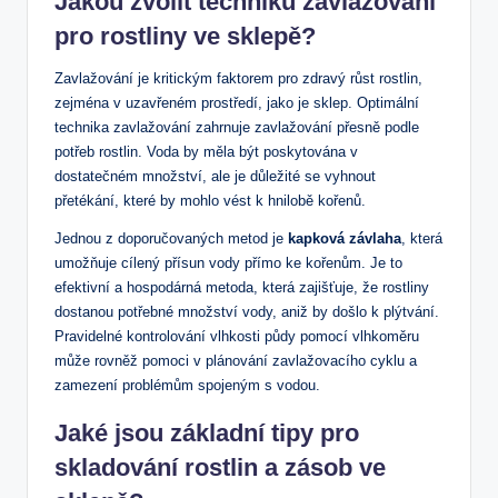
Jakou⁤ zvolit techniku zavlažování
pro rostliny ve ⁣sklepě?
Zavlažování je kritickým faktorem pro zdravý růst rostlin,
zejména v‌ uzavřeném prostředí, jako je sklep. Optimální
technika zavlažování zahrnuje zavlažování přesně podle⁢
potřeb rostlin. Voda by měla být poskytována v
dostatečném množství, ⁣ale je důležité se vyhnout
přetékání, které by mohlo vést k ⁢hnilobě kořenů.
Jednou z doporučovaných metod je
kapková závlaha
, která
umožňuje cílený ​přísun vody přímo ke kořenům. Je to
efektivní a hospodárná metoda,⁤ která zajišťuje, že rostliny
dostanou potřebné množství vody, aniž⁢ by došlo k plýtvání.
Pravidelné kontrolování vlhkosti půdy pomocí vlhkoměru
může rovněž pomoci v plánování zavlažovacího cyklu a
zamezení problémům spojeným s vodou.
Jaké jsou⁤ základní‌ tipy pro
skladování rostlin a zásob ve