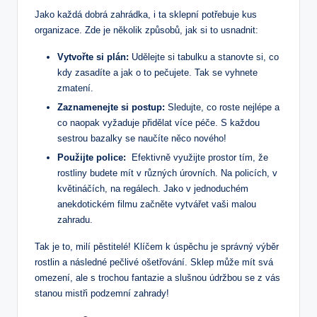
Jako každá dobrá zahrádka, i ta sklepní potřebuje kus
organizace. Zde je několik způsobů, jak si to ⁣usnadnit:
Vytvořte si plán:
Udělejte si tabulku a stanovte si, co
kdy zasadíte ​a jak ​o to pečujete. Tak se vyhnete
zmatení.
Zaznamenejte si postup:
Sledujte, co ‌roste nejlépe a
co ‌naopak vyžaduje přidělat více péče. S každou
sestrou bazalky se naučíte něco nového!
Použijte police:
⁣ Efektivně využijte prostor ​tím, že⁣
rostliny budete mít v různých úrovních. Na policích, v
květináčích, na regálech. Jako v jednoduchém‌
anekdotickém filmu začněte vytvářet vaši malou
zahradu.
Tak je ​to, ‍milí pěstitelé! Klíčem k úspěchu⁤ je správný výběr
rostlin a následné ⁣pečlivé ošetřování. Sklep ⁣může ⁤mít ⁣svá
omezení,​ ale s trochou fantazie a slušnou údržbou⁤ se z vás
stanou mistři podzemní zahrady!