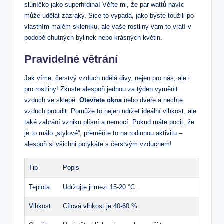
sluníčko⁤ jako superhrdina! Věřte mi, že‌ pár wattů navíc
může udělat zázraky. Sice ⁣to ⁢vypadá, jako byste toužili po
vlastním malém skleníku, ale vaše rostliny ​vám to‍ vrátí v
podobě‍ chutných bylinek​ nebo krásných květin.
Pravidelné‌ větrání
Jak víme, čerstvý vzduch udělá divy, nejen pro nás, ale i
pro rostliny! Zkuste alespoň jednou za týden vyměnit
vzduch ve sklepě.
Otevřete okna
nebo dveře a nechte
vzduch proudit. Pomůže to ⁤nejen udržet ideální vlhkost, ale
také zabrání vzniku plísní‍ a nemocí.⁣ Pokud máte⁤ pocit, že⁤
je to málo „stylové“, přeměňte‌ to na rodinnou aktivitu –
alespoň si všichni potykáte s čerstvým vzduchem!
Tip
Popis
Teplota
Udržujte ji ⁢mezi 15-20 °C.
Vlhkost
Cílová vlhkost je 40-60 %.