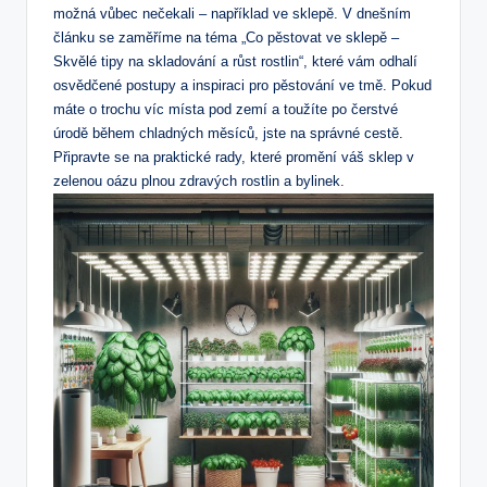
možná vůbec nečekali​ – ​například ve sklepě. V dnešním
článku se zaměříme ⁢na téma „Co pěstovat ve sklepě –
Skvělé tipy na skladování a růst rostlin“, které vám odhalí
osvědčené ‍postupy ⁢a inspiraci pro pěstování ve tmě. Pokud
máte o trochu víc místa pod zemí a toužíte po čerstvé
úrodě během chladných měsíců, jste na správné ⁤cestě.
Připravte se na praktické rady, které promění​ váš sklep v
zelenou oázu plnou zdravých rostlin a bylinek.