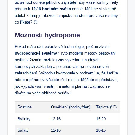
už se rozhodnete jakkoliv, zajistěte, aby vaše rostliny ​měly⁣
přístup k
12-16 hodinám světla
denně. Můžete si vlastně
udělat z lampy takovou lampičku na čtení pro vaše rostliny,
co říkáte? 🙃
Možnosti hydroponie
Pokud máte rádi pokrokové technologie, proč nezkusit
hydroponické systémy
? Tyto moderní metody pěstování
rostlin v živném⁣ roztoku vás vyvedou z nudných
kořenových základen a posunou vás na novou ‌úroveň
zahradničení. Výhodou hydroponie v podzemí je,⁤ že šetříte
místo a přímo ovlivňujete růst ‌rostlin. Můžete si představit,
jak vypadá vaší vlastní miniaturní plantáž, zatímco se
díváte na vaše oblíbené ⁣seriály!
Rostlina
Osvětlení (hodiny/den)
Teplota (°C)
Bylinky
12-16
15-20
Saláty
12-16
10-15