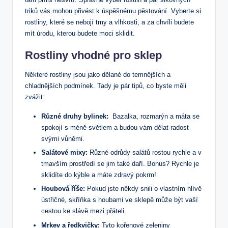
triků vás mohou přivést k úspěšnému pěstování. Vyberte si
rostliny, které ⁤se nebojí tmy a vlhkosti, a za chvíli budete
mít úrodu, ‍kterou budete moci sklidit.
Rostliny ⁤vhodné pro⁤ sklep
Některé rostliny jsou jako dělané do temnějších a
chladnějších podmínek. Tady je pár ​tipů, co byste měli
zvážit:
Různé druhy ​bylinek:
‍ Bazalka, rozmarýn a máta se
spokojí s méně světlem ‍a budou vám dělat radost⁤
svými vůněmi.
Salátové mixy:
Různé odrůdy salátů rostou rychle a v
tmavším​ prostředí se jim‌ také daří. Bonus? Rychle​ je
sklidíte do kýble a máte zdravý pokrm!
Houbová říše:
Pokud jste někdy⁢ snili o vlastním hlívě
ústřičné, skříňka s houbami ve sklepě⁤ může být vaší
cestou ke slávě mezi přáteli.
Mrkev ‍a ředkvičky:
Tyto kořenové zeleniny