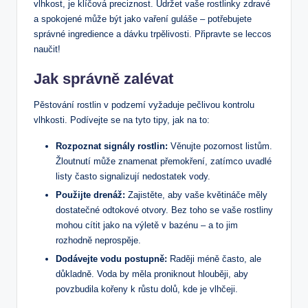
vlhkost, ⁢je klíčová preciznost. Udržet vaše rostlinky zdravé
a spokojené ‌může být jako vaření⁢ guláše – potřebujete
správné ingredience a dávku⁤ trpělivosti. Připravte se leccos
naučit!
Jak správně ‍zalévat
Pěstování rostlin v podzemí vyžaduje pečlivou kontrolu
‌vlhkosti. Podívejte se na tyto tipy, jak na to:
Rozpoznat signály rostlin:
Věnujte pozornost​ listům.
Žloutnutí může znamenat‌ přemokření, zatímco uvadlé
listy často signalizují ‍nedostatek vody.
Použijte drenáž:
Zajistěte, aby vaše květináče měly
dostatečné odtokové‌ otvory. Bez toho se⁣ vaše‌ rostliny
‍mohou cítit jako na výletě v bazénu – a to jim
rozhodně neprospěje.
Dodávejte vodu postupně:
Raději méně často, ale
důkladně. Voda by měla proniknout hlouběji, ⁢aby
povzbudila kořeny k růstu dolů, kde je vlhčeji.