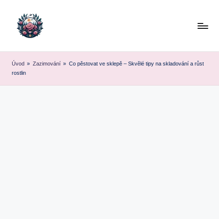
Skip
to
content
Úvod
»
Zazimování
»
Co pěstovat ve sklepě – Skvělé tipy na skladování a růst
rostlin