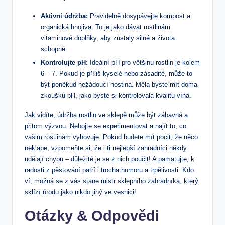
Aktivní údržba:
Pravidelně dosypávejte kompost a
organická hnojiva. To je jako dávat rostlinám
vitaminové doplňky, aby zůstaly silné a života
schopné.
Kontrolujte pH:
Ideální pH pro většinu rostlin ‌je kolem
​6⁣ – 7. Pokud je příliš kyselé‍ nebo zásadité, může to
být poněkud nežádoucí hostina. Měla byste mít doma
zkoušku pH, jako byste si ​kontrolovala kvalitu vína.
Jak vidíte, údržba rostlin ve sklepě může být ⁢zábavná a
přitom výzvou. Nebojte se experimentovat a najít to, ​co
vašim rostlinám vyhovuje. Pokud budete mít pocit, že něco ​
neklape, vzpomeňte si, že i ti nejlepší zahradníci někdy
‍udělají chybu – důležité je se z nich poučit! A pamatujte,‍ k
radosti z ‍pěstování patří⁤ i trocha humoru a trpělivosti. Kdo
‍ví, možná se ⁤z vás⁤ stane mistr sklepního zahradníka, který
sklízí⁢ úrodu ‍jako nikdo jiný ve‌ vesnici!
Otázky & Odpovědi