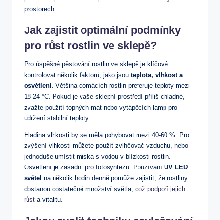
prostorech.
Jak zajistit optimální podmínky
pro růst rostlin ‌ve sklepě?
Pro úspěšné pěstování rostlin ve sklepě je klíčové
kontrolovat několik faktorů, jako jsou
teplota, vlhkost a⁣
osvětlení
. Většina ​domácích rostlin ⁤preferuje teploty mezi
18-24 °C. Pokud je vaše sklepní prostředí příliš chladné,
zvažte použití topných mat​ nebo​ vytápěcích lamp pro
udržení stabilní teploty.
Hladina vlhkosti by se měla pohybovat mezi 40-60 %. Pro
zvýšení vlhkosti můžete použít​ zvlhčovač vzduchu, nebo
jednoduše umístit miska s vodou⁤ v blízkosti rostlin. ​
Osvětlení je zásadní pro fotosyntézu. Používání
UV LED
světel
‌na několik hodin denně pomůže zajistit, že rostliny
dostanou dostatečné množství světla,
což podpoří jejich
růst
a ⁣vitalitu.