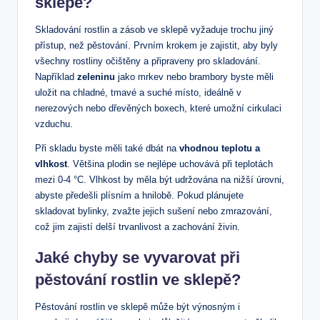
sklepě?
Skladování rostlin a zásob ve sklepě vyžaduje trochu jiný
přístup, než pěstování. Prvním ‍krokem je zajistit, aby byly
všechny rostliny očištěny a připraveny pro skladování.
Například
zeleninu
jako mrkev⁤ nebo brambory byste měli
uložit na‌ chladné, tmavé a suché místo, ideálně v
⁢nerezových nebo dřevěných boxech, které​ umožní cirkulaci
vzduchu.
Při ​skladu byste měli také dbát na
vhodnou teplotu a
vlhkost
. ‌Většina plodin se nejlépe uchovává ⁢při ⁤teplotách
‌mezi 0-4 °C. Vlhkost by měla být udržována na⁢ nižší úrovni,
abyste⁣ předešli plísním⁣ a hnilobě. Pokud plánujete
skladovat bylinky, zvažte jejich sušení nebo zmrazování,
což jim zajistí delší trvanlivost a ⁢zachování živin.
Jaké chyby se vyvarovat při
pěstování rostlin ve sklepě?
Pěstování rostlin ve sklepě může ⁤být výnosným i