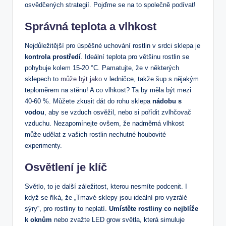
osvědčených strategií. Pojďme se na ⁤to společně podívat!
Správná‍ teplota a vlhkost
Nejdůležitější pro úspěšné uchování rostlin v srdci sklepa je
kontrola prostředí
. Ideální teplota pro většinu ⁤rostlin ⁢se
pohybuje kolem 15-20 °C. ‌Pamatujte, že v některých⁣
sklepech to
může být jako
v ​ledničce,‌ takže šup s nějakým⁣
teploměrem na stěnu! A co ⁣vlhkost? Ta by měla být mezi‍
40-60 ‌%. Můžete zkusit dát do rohu ‌sklepa
nádobu s
vodou
, aby se vzduch osvěžil, nebo si pořídit zvlhčovač
vzduchu.‍ Nezapomínejte ovšem, že nadměrná vlhkost
může udělat z vašich rostlin nechutné houbovité
experimenty.
Osvětlení je klíč
Světlo, to je další záležitost, kterou‍ nesmíte​ podcenit. I
když‌ se říká, že „Tmavé sklepy ‍jsou ideální pro⁢ vyzrálé
sýry“, pro rostliny to neplatí.
Umístěte rostliny co nejblíže
‌k oknům
nebo ⁣zvažte LED ‍grow světla, která simuluje