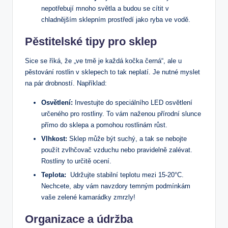
nepotřebují mnoho světla a budou‍ se cítit v⁤
chladnějším sklepním prostředí jako ryba ve vodě.
Pěstitelské tipy pro sklep
Sice se říká, že „ve tmě⁣ je každá kočka⁢ černá“, ale u⁤
pěstování rostlin v sklepech to tak neplatí.⁤ Je ⁢nutné myslet
na pár drobností. Například:
Osvětlení:
Investujte do speciálního LED osvětlení
určeného pro rostliny. To vám naženou přírodní slunce
přímo do sklepa a pomohou rostlinám růst.
Vlhkost:
Sklep může být suchý, a tak se nebojte
použít zvlhčovač ⁤vzduchu nebo pravidelně zalévat.
Rostliny to určitě ocení.
Teplota:
⁣ Udržujte stabilní teplotu mezi 15-20°C.
Nechcete, aby vám navzdory⁣ temným podmínkám
vaše zelené kamarádky zmrzly!
Organizace a údržba