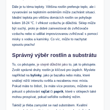
Dále je tu téma teploty. Většina rostlin preferuje ⁣teplo, ale i⁢
vyvarování ​se teplotním extrémům může ⁢zachránit⁢ situaci.
Ideální ‍teplota pro většinu domácích rostlin se pohybuje
kolem 18-24 °C. I vlhkost vzduchu je důležitá. Sklep může
být suchý, proto‍ je dobré zainvestovat do zvlhčovače
vzduchu nebo si udělat improvizovanou zvlhčovač ⁢s⁢ pomocí
misky s vodou a kamínky.‍ Co víc, může to nachytat
spoustu ⁤prachu!
Správný výběr rostlin a substrátu
To,⁤ co pěstujete,
je stejně důležité jako
to, jak to pěstujete.
Zvolit správné‌ druhy rostlin je klíčové pro úspěch. Myslete
například na
bylinky
, jako je bazalka​ nebo máta, které
snášejí nižší intenzitu​ světla a nezaberou moc místa.
Pokud máte to štěstí, že máte více prostoru, můžete se
pokusit o⁤ pěstování
rajčat
či
paprik
, které ⁢v sklepech také
mohou prospívat, pokud seřídíte světelný režim.
Taktéž je třeba zamyslet se⁣ nad​ substrátem. Kvalitní