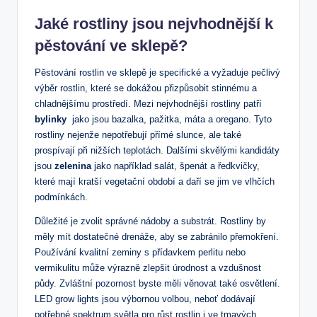
Jaké rostliny jsou nejvhodnější k
pěstování ve sklepě?
Pěstování rostlin ve sklepě je specifické a‍ vyžaduje pečlivý
výběr rostlin, které se dokážou přizpůsobit stinnému a
chladnějšímu prostředí. Mezi‌ nejvhodnější rostliny‌ patří
bylinky
‍ jako ⁤jsou bazalka, pažitka, máta a oregano. Tyto
rostliny nejenže nepotřebují přímé slunce, ale také​
prospívají při nižších teplotách. Dalšími⁢ skvělými ‌kandidáty‍
jsou
zelenina
jako například salát, špenát a ředkvičky,
které⁣ mají ‍kratší vegetační ⁤období a daří se​ jim ve vlhčích
podmínkách.
Důležité je zvolit ‍správné nádoby a substrát. Rostliny by
měly mít ⁤dostatečné drenáže, aby se zabránilo ​přemokření.
Používání kvalitní zeminy s přídavkem perlitu ⁣nebo
vermikulitu⁤ může výrazně ‌zlepšit úrodnost a vzdušnost
půdy. Zvláštní pozornost byste měli věnovat také osvětlení.
LED grow lights jsou výbornou volbou, neboť dodávají
potřebné ‌spektrum světla pro růst rostlin⁤ i ⁤ve tmavých