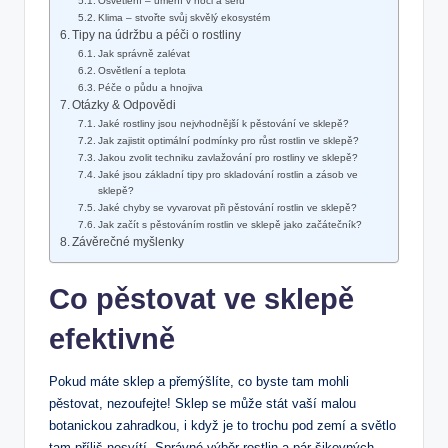
Osvětlení – umění‌ v noci a šeru
Klima ‌– stvořte svůj skvělý ekosystém
Tipy​ na údržbu a péči ‌o rostliny
Jak správně ‍zalévat
Osvětlení a teplota
Péče o půdu a hnojiva
Otázky & Odpovědi
Jaké rostliny jsou nejvhodnější k pěstování ve sklepě?
Jak zajistit optimální podmínky pro růst rostlin ‌ve sklepě?
Jakou⁤ zvolit techniku zavlažování pro rostliny ve ⁣sklepě?
Jaké jsou⁤ základní‌ tipy pro skladování rostlin a zásob ve
sklepě?
Jaké chyby se vyvarovat při pěstování rostlin ve sklepě?
Jak začít s pěstováním rostlin ve sklepě jako⁢ začátečník?
Závěrečné myšlenky
Co pěstovat ve sklepě
efektivně
Pokud máte sklep a přemýšlíte, co byste tam mohli ​
pěstovat, nezoufejte! Sklep se může stát vaší malou
botanickou zahradkou, i když je to trochu pod zemí a světlo
tam příliš nesvítí. Správné ⁢výběr rostlin a pár šikovných