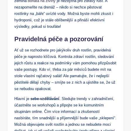
zemina
bohatá na živiny
‌je ⁣nezbytná pro⁣ zdravý růst. A‌
nezapomeňte ⁤na drenáž – ‌nikdo si nechce pěstovat
rostlinky na „báře“ uvízlé vody. Možná byste mohli zkusit i
hydroponii,⁣ což je stále oblíbenější a přináší efektivní
výsledky, pokud si troufáte!
Pravidelná péče a pozorování
Ať už se rozhodnete pro jakýkoliv ⁣druh rostlin, pravidelná
péče je naprosto klíčová. Kontrola zdraví rostlin, sledování
jejich růstu a reakce na podmínky vám‍ pomohou přizpůsobit
⁣vaše postupy. ⁣Kdo ví, třeba ⁢za pár měsíců budete mít na ​
stole vlastní rajčatový salát! Ale pamatujte, že i nejlepší ​
pěstitelé dělají ‌chyby – smíjte se z nich a ujistěte se, že‍ už
se nebudou opakovat.
Hlavní je
sebe-vzdělávání
. ⁢Sledujte trendy v zahradničení,
účastněte se workshopů a připojte se ke ‌komunitním
skupinám online. Čím více informací a zkušeností
nasbíráte, tím snadnější a příjemnější bude⁤ vaše „sklepení“.
Možná objevujete svět ⁤rostlin a jednou se nebudete⁤ moci
dočkat, ⁢jak si při večeři vychutnáváte úrodu přímo z vlastní