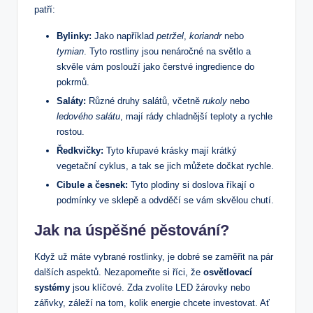
patří:
Bylinky:
Jako například
petržel
,
koriandr
⁤nebo ⁢
tymian
. Tyto rostliny jsou nenáročné na světlo a
skvěle vám poslouží jako čerstvé ingredience do
pokrmů.
Saláty:
Různé druhy‌ salátů, včetně
rukoly
nebo
ledového salátu
, mají rády chladnější teploty‍ a⁤ rychle
rostou.
Ředkvičky:
Tyto křupavé krásky mají krátký
‌vegetační cyklus, a tak se jich můžete dočkat rychle.
Cibule ⁤a česnek:
Tyto plodiny si doslova říkají o
podmínky ve ​sklepě a⁤ odvděčí ‍se vám skvělou chutí.
Jak na úspěšné pěstování?
Když už máte vybrané rostlinky, je dobré ​se zaměřit na pár
dalších aspektů.‍ Nezapomeňte si říci, že
osvětlovací
systémy
jsou klíčové. ‌Zda zvolíte LED žárovky nebo⁣
zářivky,⁢ záleží⁤ na tom, kolik energie chcete investovat. Ať