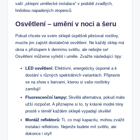
vaší ⁣„sklepní umělecké instalace“ v podobě zvadlých,
hnilobou napadených otopenců.
Osvětlení – umění‌ v noci a šeru
Pokud chcete ve svém sklepě úspěšně pěstovat rostliny,
musíte jim zajistit dostatečné osvětlení. Ne každý sklep má
okna s ⁢přístupem k dennímu světlu, ale nebojte se!
Osvětlení můžeme‌ vyřešit i uměle. Zvažte následující tipy:
LED osvětlení:
Efektivní, energeticky úsporné a k
dostání v různých​ spektrálních variantách. Připravte
se na show s ‍barvami,​ kterou si vaše rostlinky
zamilují!
Fluorescenční lampy:
Skvělá alternativa, pokud máte
užší⁤ rozpočet. A přiznejme si to, ty⁣ krásné modré⁣ tóny⁢
prostě ⁣v⁢ téměř každém sklepě vypadají skvěle!
Montáž reflektorů:
Ti,‌ co mají ​kapacitu, mohou zvážit
instalaci reflektoru. Nejenže budete mít světlo, ⁤ale
dokonce i styl!