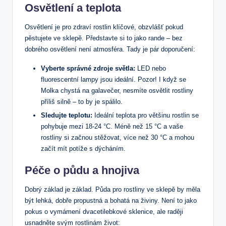
Osvětlení a teplota
Osvětlení je pro zdraví rostlin klíčové, ⁤obzvlášť pokud
⁢pěstujete ve sklepě. Představte si to jako rande – bez
dobrého ⁢osvětlení není atmosféra. Tady je pár doporučení:
Vyberte správné zdroje‍ světla:
LED nebo
⁢fluorescentní lampy jsou ideální. Pozor! I když se
Molka chystá na ‌galavečer, nesmíte osvětlit ‌rostliny
příliš silně – to by je spálilo.
Sledujte teplotu:
Ideální teplota pro většinu rostlin se
pohybuje mezi‌ 18-24 °C. Méně než 15 °C a vaše
rostliny si​ začnou stěžovat, více než 30 °C a mohou
začít mít potíže s dýcháním.
Péče o půdu a hnojiva
Dobrý základ je základ.‍ Půda pro rostliny ve sklepě by měla
být lehká,‌ dobře propustná a bohatá na živiny.‍ Není ⁤to jako
pokus o vymámení dvacetilebkové sklenice, ale raději
usnadněte svým ‍rostlinám život: