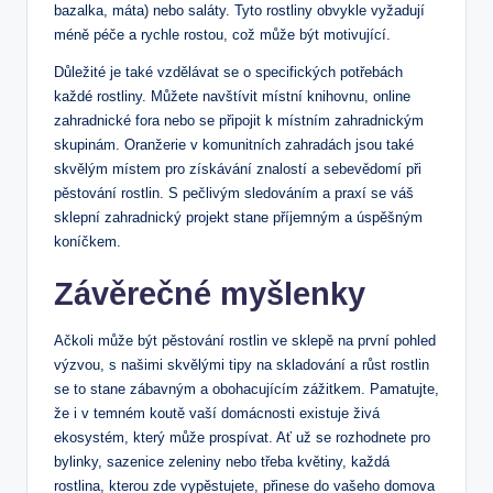
bazalka,‍ máta) nebo saláty. Tyto rostliny obvykle vyžadují
méně péče a rychle rostou, což může být motivující.‍
Důležité je také vzdělávat se o specifických⁣ potřebách⁣
každé rostliny. Můžete ‍navštívit místní knihovnu, online
⁣zahradnické fora nebo se připojit k místním zahradnickým
skupinám. Oranžerie v komunitních zahradách jsou také
skvělým místem⁢ pro získávání znalostí a sebevědomí při
pěstování rostlin. S pečlivým sledováním⁣ a praxí​ se váš
sklepní zahradnický projekt stane příjemným a ‌úspěšným
koníčkem.
Závěrečné myšlenky
Ačkoli může být pěstování rostlin ve sklepě na první pohled
výzvou, ⁣s našimi skvělými tipy na skladování a růst rostlin
se to ⁤stane zábavným a obohacujícím zážitkem. Pamatujte,
že i v temném koutě vaší domácnosti ⁢existuje živá
ekosystém, který může prospívat. Ať už se rozhodnete pro
bylinky, sazenice zeleniny nebo třeba květiny,‍ každá
rostlina, kterou zde vypěstujete, ‍přinese do vašeho domova