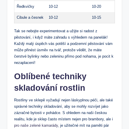
Ředkvičky
10-12
10-20
Cibule a⁢ česnek
10-12
10-15
Tak se nebojte experimentovat a‍ užijte si radost z
pěstování, i když máte zahradu s výhledem na panelák!
Každý malý úspěch vás​ potěší a podzemní pěstování vám
může‍ přinést úsměv na tvář, protože vědět, že máte
čerstvé​ bylinky nebo zeleninu přímo pod nohama, je pocit k
nezaplacení!
Oblíbené techniky
skladování rostlin
Rostliny ve ​sklepě vyžadují nejen láskyplnou péči, ale také
⁣správné techniky skladování, aby se mohly rozvíjet jako⁣
zázračné ‌bytosti v pohádce. S ohledem na ⁢naši českou
realitu, kde je sklep často místem nejen pro brambory, ale i
pro naše zelené kamarády
, je užitečné mít na paměti pár