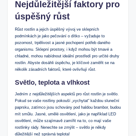
Nejdůležitější faktory pro
úspěšný růst
Růst rostlin a jejich úspěšný vývoj ve sklepních
podmínkách je jako pečování o dítko – vyžaduje to
pozornost, trpělivost​ a‌ jasné pochopení potřeb daného
organismu. Sklepní prostory, i když mohou být tmavé a
‍chladné, ‌mohou nabídnout ideální prostředí pro určité druhy
rostlin. Abyste dosáhli⁢ úspěchu, ‌je klíčové zaměřit se na
několik zásadních faktorů, které ovlivňují růst.
Světlo,​ teplota a vlhkost
Jedním​ z nejdůležitějších aspektů pro ​růst rostlin je světlo.
Pokud se vaše ⁣rostliny pokouší „vychytat“ každou sluneční
paprsku, zatímco jsou schovány pod haldou brambor, budou
⁤mít smůlu. Jasné, umělé⁤ osvětlení, ​jako je například LED
osvětlení,⁤ může szajímavě zamířit na to, co mají vaše
rostlinky rády. Nenechte se zmýlit – světlo je někdy
‌důležitější než správná teplota!