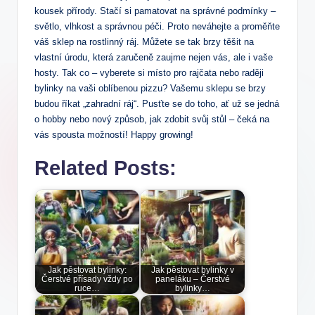
⁢kousek přírody. Stačí si pamatovat na správné podmínky –
světlo, vlhkost a správnou péči. Proto neváhejte a proměňte
váš sklep ‍na rostlinný ráj. ‌Můžete se ​tak brzy těšit na
‍vlastní úrodu, která zaručeně zaujme nejen vás, ale i vaše
hosty. Tak co – vyberete si místo pro rajčata nebo raději
bylinky na vaši oblíbenou ​pizzu? Vašemu sklepu se ‍brzy
budou říkat „zahradní ráj“. Pusťte se do toho, ať už‌ se jedná
o hobby nebo‍ nový způsob, jak zdobit⁢ svůj stůl – čeká na
vás spousta možností! Happy growing!
Related Posts:
Jak pěstovat bylinky:
Jak pěstovat bylinky v
Čerstvé přísady vždy po
paneláku – Čerstvé
ruce…
bylinky…