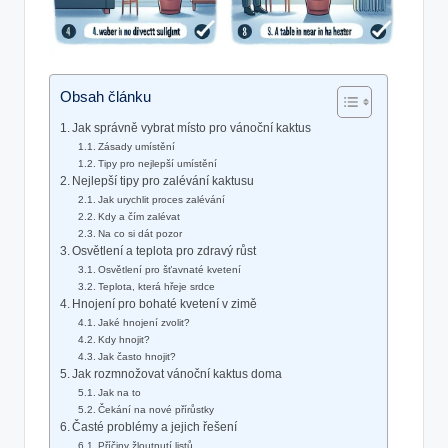
Obsah článku
Jak správně vybrat místo pro vánoční kaktus
Zásady ⁣umístění
Tipy pro nejlepší⁤ umístění
Nejlepší tipy pro zalévání kaktusu
Jak ​urychlit proces zalévání
Kdy⁢ a čím zalévat
Na ​co si​ dát pozor
Osvětlení ⁤a teplota pro​ zdravý růst
Osvětlení pro šťavnaté kvetení
Teplota, ​která hřeje srdce
Hnojení pro bohaté kvetení v zimě
Jaké hnojení zvolit?
Kdy hnojit?
Jak často hnojit?
Jak rozmnožovat vánoční kaktus ​doma
Jak ‌na to
Čekání na nové přírůstky
Časté⁤ problémy a jejich řešení
Příčiny žloutnutí⁣ listů