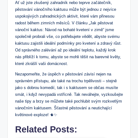
Ať už⁢ jste⁤ zkušený⁣ zahradník nebo teprve začátečník,
pěstování vánočního kaktusu může být jednou z nejvíce
uspokojivých zahradnických aktivit, které vám⁤ přinesou
radost​ během zimních měsíců. V článku „Jak pěstovat
vánoční kaktus: Návod na ⁢bohaté kvetení v zimě“ jsme
společně probrali vše, co potřebujete vědět, abyste⁣ svému
kaktusu zajistili ​ideální podmínky pro kvetení a zdravý růst.
Od správného zalévání až po ‍ideální teplotu, každý krok
nás přiblíží k tomu, abyste se mohli těšit na barevné‍ květy,
které zkrášlí vaši domácnost.
Nezapomeňte, že úspěch‍ v ⁤pěstování závisí nejen⁣ na‌
správném⁣ přístupu, ale také na trochu ⁢trpělivosti ⁤–​ stejně
⁢jako s dobrou komedií, tak i ⁣s‍ kaktusem se občas musíte
smát, i ‌když nevypadá ​vstřícně.⁤ Tak neváhejte, vyzkoušejte
naše⁣ tipy a brzy se můžete také pochlubit svým rozkvetlým
vánočním kaktusem. Šťastné​ pěstování‍ a neutichající
květinové exploze! 🌵✨
Related Posts: