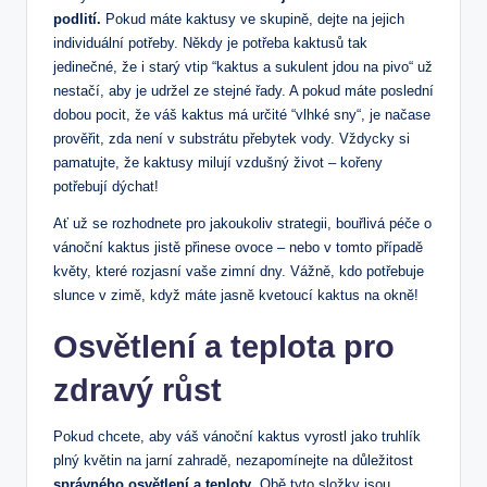
podlití.
Pokud máte kaktusy ⁤ve skupině, dejte na⁤ jejich
individuální ‍potřeby. Někdy je potřeba ‍kaktusů​ tak ​
jedinečné, že i⁤ starý vtip ‌“kaktus a sukulent jdou na pivo“ už
nestačí, aby je‌ udržel ze stejné řady. A pokud ​máte poslední
dobou pocit,⁣ že⁣ váš kaktus má určité ⁤“vlhké ⁤sny“, je⁣ načase⁢
prověřit, zda není‌ v substrátu přebytek vody. Vždycky​ si
pamatujte, že kaktusy milují ​vzdušný život – kořeny
potřebují dýchat!
Ať už se ​rozhodnete pro jakoukoliv strategii, ⁣bouřlivá‍ péče o
vánoční kaktus jistě přinese ovoce – nebo v tomto případě
květy, které rozjasní vaše‍ zimní dny. Vážně, kdo potřebuje
slunce ‍v zimě, když máte jasně ​kvetoucí kaktus na okně!
Osvětlení ⁤a teplota pro​
zdravý růst
Pokud ⁤chcete, aby‌ váš vánoční kaktus vyrostl jako truhlík⁣
plný květin na jarní zahradě, nezapomínejte na důležitost
správného osvětlení a teploty
. Obě ‍tyto složky jsou⁣