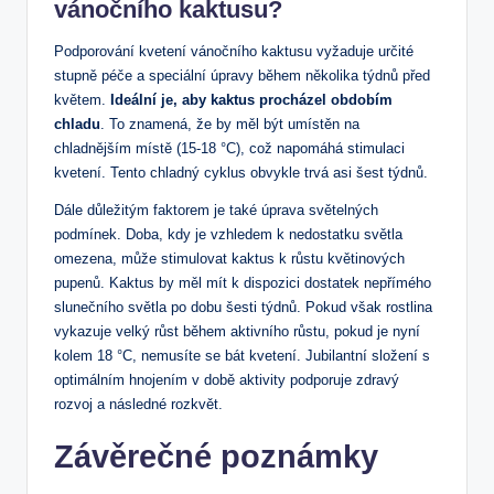
vánočního kaktusu?
Podporování kvetení vánočního kaktusu vyžaduje určité
stupně péče a speciální úpravy‌ během několika týdnů před
květem.
Ideální je, aby kaktus procházel obdobím
chladu
. To znamená, že by měl být umístěn⁢ na
chladnějším⁢ místě​ (15-18 ‍°C), což‍ napomáhá stimulaci
kvetení. Tento chladný⁣ cyklus obvykle trvá asi šest týdnů.
Dále důležitým faktorem je také úprava světelných
podmínek. ‌Doba,⁣ kdy ‌je vzhledem k nedostatku světla
omezena, může stimulovat kaktus k růstu květinových‍
pupenů. Kaktus by měl mít‌ k dispozici ‍dostatek nepřímého
slunečního světla po dobu šesti​ týdnů. ⁣Pokud však rostlina
vykazuje velký růst během aktivního růstu, pokud je⁤ nyní
⁤kolem 18 °C,⁤ nemusíte se bát kvetení. Jubilantní složení⁣ s
optimálním​ hnojením v době aktivity ⁣podporuje zdravý
rozvoj a následné⁢ rozkvět.
Závěrečné poznámky