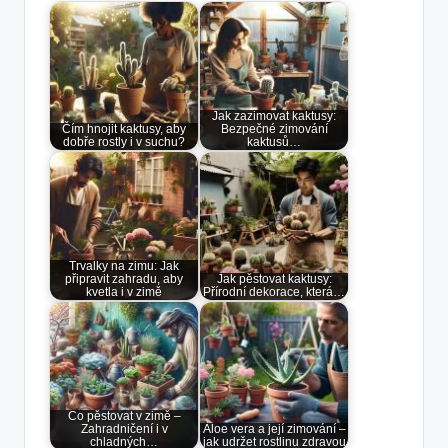
Jak zazimovat kaktusy:
Čím hnojit kaktusy, aby
Bezpečné zimování
dobře rostly i v suchu?
kaktusů…
Trvalky na zimu: Jak
připravit zahradu, aby
Jak pěstovat kaktusy:
kvetla i v zimě
Přírodní dekorace, která…
Co pěstovat v zimě –
Zahradničení i v
Aloe vera a její zimování –
chladných…
jak udržet rostlinu zdravou