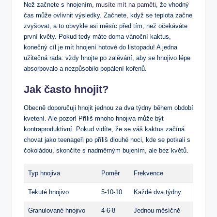
Než začnete s‍ hnojením,
musíte mít na paměti
, že vhodný
čas může ovlivnit​ výsledky. Začnete, když se teplota ‌začne
zvyšovat, a to obvykle⁣ asi měsíc před ‍tím, než očekáváte
první květy.⁣ Pokud tedy ⁣máte doma vánoční kaktus,
konečný cíl ⁢je mít⁢ hnojení hotové do listopadu! A jedna
užitečná rada: vždy ⁣hnojte po ​zalévání, aby se hnojivo lépe
⁢absorbovalo a nezpůsobilo popálení kořenů.
Jak často hnojit?
Obecně doporučuji hnojit jednou za dva týdny během období
kvetení. Ale pozor! Příliš mnoho hnojiva může být
kontraproduktivní. Pokud ‌vidíte, že se váš kaktus začíná
chovat jako teenageři po příliš dlouhé⁣ noci, kde se potkali ‌s
čokoládou, skončíte s nadměrným bujením, ale bez ‌květů.
Typ hnojiva
Poměr
Frekvence
Tekuté hnojivo
5-10-10
Každé ‍dva týdny
Granulované hnojivo
4-6-8
Jednou měsíčně