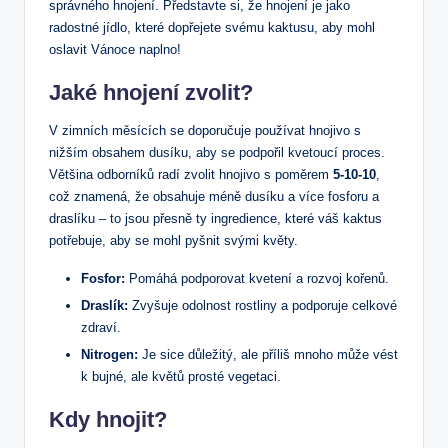
správného‌ hnojení. Představte si, že hnojení je jako
radostné jídlo, ⁢které dopřejete svému kaktusu, aby mohl‍
oslavit Vánoce naplno!
Jaké hnojení zvolit?
V zimních měsících ​se doporučuje používat hnojivo ⁣s
nižším obsahem dusíku,⁢ aby se podpořil ⁤kvetoucí proces.
Většina odborníků radí zvolit hnojivo s poměrem
5-10-10
,‌
což⁢ znamená, že obsahuje méně dusíku ⁢a více fosforu a
draslíku – to jsou‍ přesně ty ingredience, které⁣ váš‍ kaktus
potřebuje, aby se‌ mohl ⁣pyšnit‍ svými květy.
Fosfor:
Pomáhá podporovat kvetení a rozvoj kořenů.
Draslík:
Zvyšuje ‌odolnost​ rostliny a podporuje celkové
‌zdraví.
Nitrogen:
Je‍ sice důležitý, ale příliš mnoho může vést
k bujné, ale květů⁢ prosté vegetaci.
Kdy hnojit?