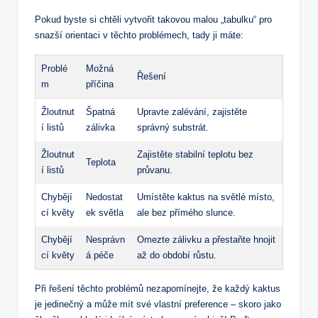
Pokud⁣ byste si chtěli vytvořit takovou malou „tabulku“⁤ pro
snazší orientaci v ​těchto‍ problémech, tady ji máte:
Problé
Možná
Řešení
m
příčina
Žloutnut
Špatná
Upravte ⁢zalévání, zajistěte
í listů
zálivka
správný substrát.
Žloutnut
Zajistěte ‌stabilní teplotu bez
Teplota
í ‌listů
průvanu.
Chybějí
Nedostat
Umístěte kaktus na světlé místo,
cí ⁤květy
ek světla
⁣ale ​bez přímého slunce.
Chybějí
Nesprávn
Omezte zálivku⁤ a přestaňte hnojit
cí květy
á péče
až do ​období růstu.
Při řešení těchto problémů⁤ nezapomínejte, že každý⁤ kaktus⁣
je jedinečný a může mít své vlastní preference – skoro jako