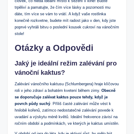
člověk, co hledá ideální místo k sezení v kině! Buďte
trpěliví a pamatujte, že čím⁣ více lásky a pozornosti mu
dáte, tím více se ‍vám to​ vrátí. A když vaše rostlinka
konečně rozkvetne, budete mít radost⁣ jako v den,​ kdy jste
poprvé vyhráli bitvu o ⁣poslední kousek cukroví na vánočním
stole!
Otázky a​ Odpovědi
Jaký je ‌ideální režim zalévání pro
vánoční kaktus?
Zalévání vánočního kaktusu (Schlumbergera) hraje klíčovou
roli ⁤v jeho ​zdraví a bohatém kvetení během ​zimy.
Obecně
se doporučuje zalévat kaktus pouze tehdy, když je
povrch půdy suchý
. Příliš časté ‍zalévání může vést k
hnilobě kořenů, zatímco nedostatečné zalévání povede k
uvadání a výskytu méně⁤ květů. Ideální frekvence ‍závisí na
ročním období a‍ podmínkách, ve kterých je kaktus umístěn.
V období od jara do ‍léta, kdy je aktivní růst, by mělo⁤ být