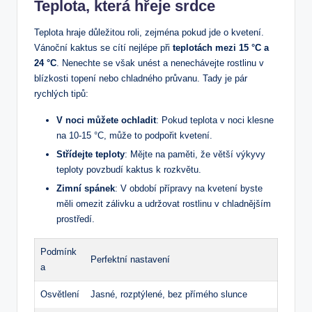
Teplota, ​která hřeje srdce
Teplota⁢ hraje důležitou roli, zejména pokud jde o kvetení.
⁣Vánoční ‌kaktus se cítí nejlépe při
teplotách mezi 15 ‍°C a
‍24 °C
. Nenechte​ se však unést a nenechávejte rostlinu v
blízkosti topení nebo chladného průvanu. Tady je pár⁤
rychlých tipů:
V noci můžete ochladit
: Pokud teplota v noci klesne⁢
na 10-15 °C, může to⁤ podpořit kvetení.
Střídejte teploty
: Mějte na paměti, že‍ větší výkyvy
teploty povzbudí kaktus k​ rozkvětu.
Zimní spánek
: V období přípravy na kvetení⁣ byste
‍měli omezit zálivku a ‌udržovat rostlinu v chladnějším
prostředí.
Podmínk
Perfektní nastavení
a
Osvětlení
Jasné, rozptýlené, bez přímého slunce