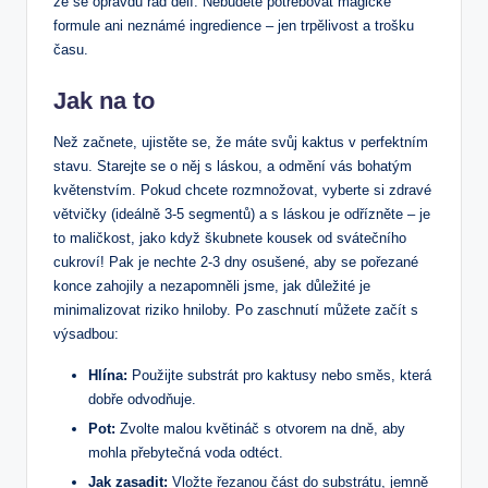
že ‌se opravdu rád dělí. Nebudete‍ potřebovat magické
formule ‌ani neznámé ingredience – jen ⁤trpělivost a trošku
času.
Jak ‌na to
Než začnete, ujistěte se, že máte svůj kaktus v perfektním
stavu. Starejte se o něj s láskou, a odmění vás⁣ bohatým
květenstvím. Pokud chcete rozmnožovat, vyberte ‍si zdravé
⁣větvičky (ideálně ‍3-5 segmentů) a s láskou je odřízněte – je⁣
to maličkost, jako když škubnete⁣ kousek od svátečního
cukroví! Pak je nechte 2-3 dny ‍osušené, aby se pořezané
konce⁣ zahojily a​ nezapomněli jsme, jak důležité je​
minimalizovat riziko⁣ hniloby. Po zaschnutí můžete začít s
výsadbou:
Hlína:
Použijte substrát pro kaktusy nebo směs, která
dobře odvodňuje.
Pot:
Zvolte malou květináč s otvorem⁣ na dně, aby
mohla přebytečná voda‍ odtéct.
Jak zasadit:
‌Vložte‍ řezanou část do substrátu, jemně