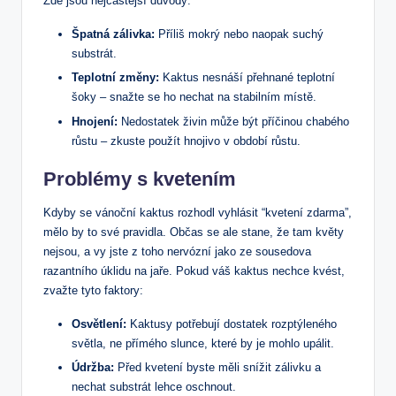
Zde jsou nejčastější důvody:
Špatná zálivka:
Příliš mokrý ⁤nebo naopak suchý
substrát.
Teplotní změny:
Kaktus nesnáší přehnané teplotní
šoky – snažte ‌se ho nechat na stabilním místě.
Hnojení:
Nedostatek živin může být⁣ příčinou chabého
růstu – zkuste ⁣použít hnojivo v ‌období růstu.
Problémy s kvetením
Kdyby se vánoční‌ kaktus rozhodl‍ vyhlásit “kvetení zdarma”,
mělo by to ⁣své pravidla. Občas se ale ​stane, že tam květy
nejsou, a​ vy jste z toho nervózní jako⁢ ze sousedova
razantního úklidu na jaře. Pokud váš kaktus​ nechce ‍kvést,
zvažte tyto faktory:
Osvětlení:
Kaktusy ⁣potřebují dostatek rozptýleného
světla, ⁢ne přímého slunce, ⁣které by je mohlo‌ upálit.
Údržba:
Před kvetení ‌byste měli snížit zálivku a
nechat substrát lehce oschnout.