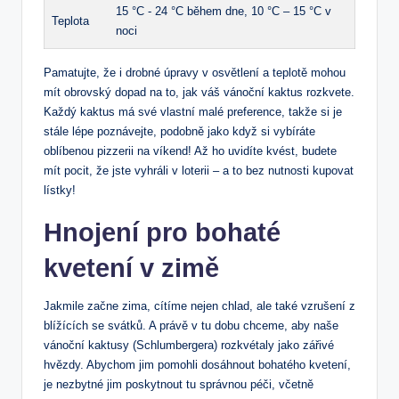
15 °C ‍- 24 ‌°C ​během dne, 10 °C – 15 °C v
Teplota
noci
Pamatujte, že⁣ i drobné úpravy v osvětlení a teplotě mohou
mít obrovský dopad na⁣ to, jak váš vánoční kaktus rozkvete.
Každý kaktus má své ‌vlastní malé preference, takže si je
stále lépe poznávejte, podobně jako ⁣když ​si vybíráte
oblíbenou pizzerii⁤ na víkend! Až ho​ uvidíte kvést, ​budete
⁤mít pocit,⁣ že jste vyhráli v loterii –⁤ a to bez nutnosti ‍kupovat
lístky!
Hnojení pro bohaté
kvetení v zimě
Jakmile začne zima, cítíme nejen chlad, ale⁤ také vzrušení ​z⁣
blížících se svátků. A právě v tu dobu chceme, aby ​naše
vánoční kaktusy‌ (Schlumbergera) rozkvétaly jako zářivé
hvězdy. Abychom jim ⁣pomohli dosáhnout bohatého kvetení,
je nezbytné jim poskytnout tu správnou péči,⁣ včetně ​