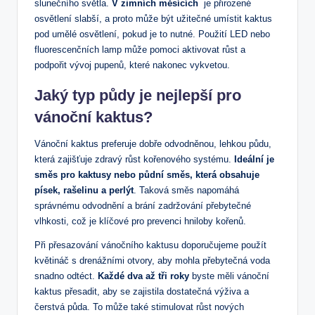
slunečního ‍světla.
V zimních měsících
‍ je ⁤přirozené
osvětlení slabší, a proto může být užitečné umístit kaktus
pod umělé osvětlení, pokud je to​ nutné. Použití LED nebo
‍fluorescenčních lamp⁤ může pomoci aktivovat růst a
podpořit vývoj pupenů, které nakonec vykvetou.
Jaký typ půdy‌ je nejlepší⁤ pro⁢
vánoční kaktus?
Vánoční kaktus preferuje dobře odvodněnou, lehkou půdu,
která zajišťuje ‌zdravý⁣ růst kořenového systému.
Ideální​ je
směs ⁣pro kaktusy nebo půdní směs, která obsahuje
písek, ​rašelinu‍ a perlýt
. Taková směs ​napomáhá
správnému odvodnění a​ brání zadržování přebytečné
vlhkosti, což⁢ je klíčové pro prevenci ⁢hniloby‍ kořenů.
Při přesazování vánočního kaktusu doporučujeme použít
květináč s ⁢drenážními otvory, aby mohla přebytečná voda
snadno odtéct.
Každé dva až tři roky
byste měli​ vánoční
kaktus přesadit, aby se zajistila dostatečná výživa a
čerstvá půda. To⁣ může také stimulovat růst nových