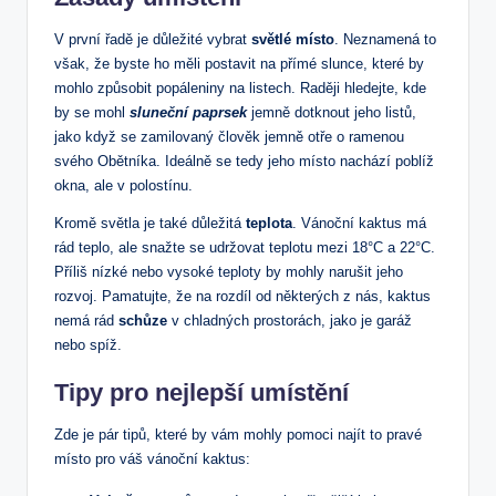
V první řadě je důležité vybrat
světlé​ místo
.⁣ Neznamená to
však,⁤ že byste ho měli postavit na přímé slunce,‌ které by
mohlo způsobit popáleniny na listech. Raději hledejte, kde
by se mohl⁢
sluneční ⁤paprsek
jemně dotknout jeho ⁤listů,
jako když se‍ zamilovaný člověk jemně otře‍ o ramenou
svého Obětníka. Ideálně ​se tedy jeho místo nachází poblíž
okna, ale v ⁤polostínu.
Kromě světla je ‌také důležitá
teplota
. Vánoční kaktus má
rád teplo, ale snažte se udržovat teplotu mezi 18°C a 22°C.
Příliš nízké nebo vysoké teploty by mohly narušit jeho
rozvoj. Pamatujte, že na rozdíl od některých z nás, kaktus
nemá rád
schůze
v chladných prostorách,⁤ jako​ je garáž
nebo spíž.
Tipy pro nejlepší⁤ umístění
Zde je‌ pár tipů, které by vám mohly ⁣pomoci najít to pravé
místo pro váš vánoční kaktus: