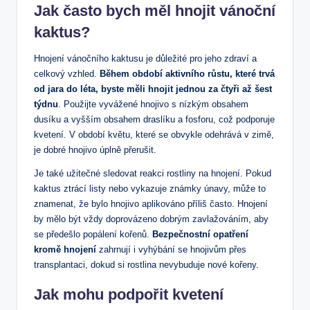
Jak často bych měl‍ hnojit vánoční
kaktus?
Hnojení ⁤vánočního kaktusu je důležité⁤ pro jeho zdraví a
celkový vzhled.
Během období aktivního růstu, které trvá
od jara do​ léta, byste ​měli hnojit jednou za čtyři až ‌šest
týdnu
. ‌Použijte vyvážené hnojivo s⁣ nízkým obsahem
dusíku a vyšším obsahem draslíku a fosforu, což podporuje
kvetení. ​V období ‌květu,⁣ které se obvykle ⁤odehrává v zimě,
je⁢ dobré hnojivo úplně přerušit.
Je ​také užitečné sledovat reakci rostliny na ⁢hnojení. Pokud
kaktus ztrácí listy nebo vykazuje známky únavy, ⁢může to
⁣znamenat, že bylo hnojivo aplikováno příliš​ často. Hnojení
by ⁢mělo být vždy doprovázeno dobrým ​zavlažováním, aby
se předešlo popálení ⁤kořenů.
Bezpečnostní opatření
kromě hnojení
zahrnují i ​​vyhýbání se hnojivům přes
transplantaci, dokud ​si rostlina nevybuduje nové kořeny.
Jak mohu podpořit kvetení