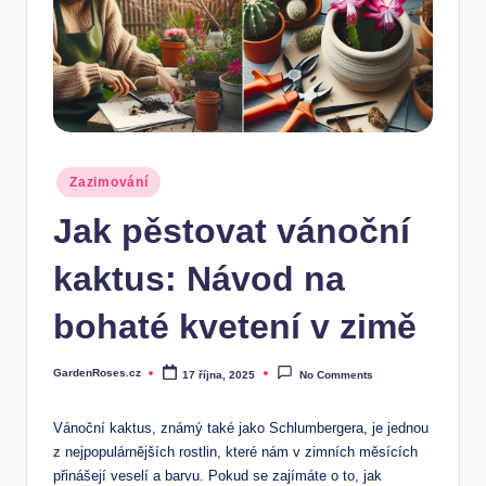
Posted
Zazimování
in
Jak pěstovat vánoční
kaktus: Návod na
bohaté kvetení v zimě
GardenRoses.cz
17 října, 2025
No Comments
Posted
by
Vánoční‌ kaktus, ‌známý​ také ⁤jako Schlumbergera, je jednou
z nejpopulárnějších rostlin, které‍ nám v zimních měsících
přinášejí ‍veselí a barvu. Pokud se⁤ zajímáte o to, jak