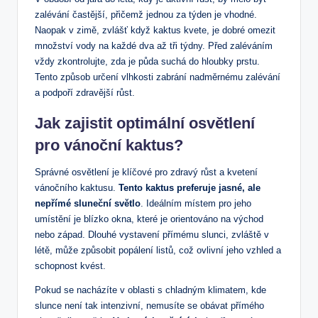
⁣zalévání častější, přičemž jednou za týden⁢ je vhodné.⁤
Naopak v zimě,⁣ zvlášť když ‌kaktus kvete, je dobré omezit
množství vody na každé dva až ⁢tři týdny. Před‌ zaléváním
vždy zkontrolujte, zda je půda suchá ⁤do hloubky prstu.
Tento ‌způsob určení vlhkosti zabrání nadměrnému zalévání
a podpoří zdravější růst.
Jak zajistit optimální osvětlení
⁤pro vánoční kaktus?
Správné osvětlení je klíčové pro‌ zdravý růst a ⁤kvetení
vánočního kaktusu.
Tento kaktus preferuje jasné, ⁤ale
nepřímé sluneční světlo
. Ideálním místem pro⁣ jeho
umístění je blízko okna, které je⁤ orientováno ‍na východ
nebo západ. ‍Dlouhé vystavení přímému slunci, zvláště v
létě,‍ může ⁣způsobit popálení ​listů,‌ což ovlivní jeho vzhled⁣ a
schopnost kvést.
Pokud se⁤ nacházíte⁣ v oblasti s chladným‍ klimatem, kde
slunce ​není tak intenzivní, nemusíte se obávat přímého