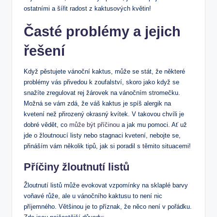
‍ostatními a šířit radost z⁣ kaktusových květin!
Časté⁤ problémy a jejich
řešení
Když pěstujete vánoční kaktus, může se stát, že⁤ některé
problémy vás přivedou k zoufalství, skoro⁤ jako když se
snažíte zregulovat rej​ žárovek ⁣na vánočním stromečku.
Možná se ‍vám zdá, že váš ‍kaktus⁣ je spíš alergik na⁢
kvetení než​ přirozený okrasný kvítek. V takovou chvíli je
dobré vědět,⁤ co
může být příčinou
a jak mu pomoci. Ať už
jde‍ o žloutnoucí listy nebo stagnaci kvetení, nebojte se,
přináším vám několik tipů, jak si poradil s těmito ⁢situacemi!
Příčiny žloutnutí⁣ listů
Žloutnutí listů může evokovat vzpomínky na sklaplé barvy
voňavé‌ růže, ale u vánočního kaktusu to není ⁢nic
příjemného. Většinou je to příznak, ‌že něco není v ‌pořádku.