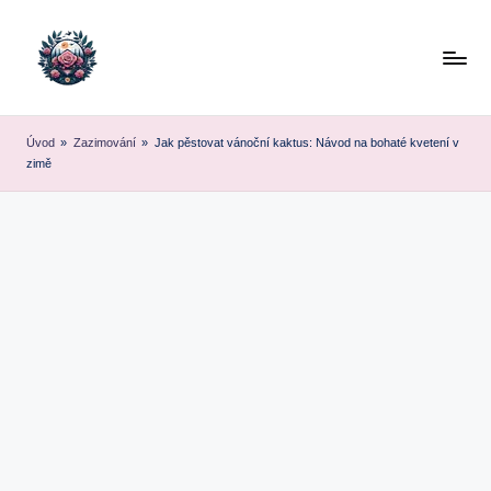
Skip
to
content
Úvod
»
Zazimování
»
Jak pěstovat vánoční kaktus: Návod na bohaté kvetení v
zimě