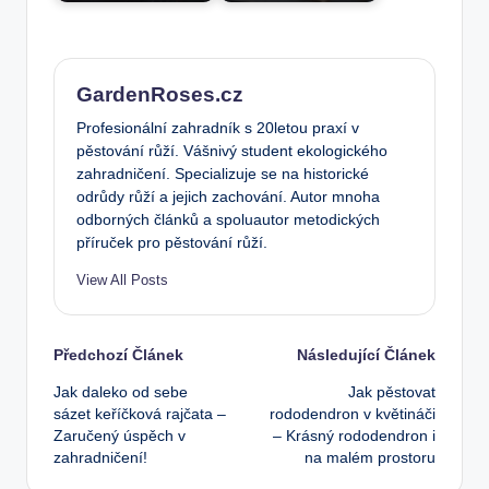
GardenRoses.cz
Profesionální zahradník s 20letou praxí v
pěstování růží. Vášnivý student ekologického
zahradničení. Specializuje se na historické
odrůdy růží a jejich zachování. Autor mnoha
odborných článků a spoluautor metodických
příruček pro pěstování růží.
View All Posts
Post
Předchozí Článek
Následující Článek
Jak daleko od sebe
Jak pěstovat
navigation
sázet keříčková rajčata –
rododendron v květináči
Zaručený úspěch v
– Krásný rododendron i
zahradničení!
na malém prostoru