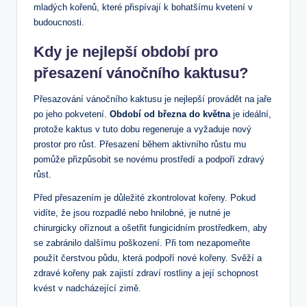
mladých kořenů, ⁤které přispívají k bohatšímu kvetení v
budoucnosti.
Kdy je nejlepší ⁣období​ pro
přesazení ‍vánočního kaktusu?
Přesazování vánočního kaktusu​ je ‍nejlepší provádět⁢ na jaře
po jeho pokvetení.
Období​ od března do května
je ideální,
protože kaktus v tuto dobu regeneruje a vyžaduje nový
prostor pro ​růst. Přesazení během aktivního růstu mu
pomůže přizpůsobit se novému prostředí a podpoří ‌zdravý
růst.
Před ⁤přesazením je⁤ důležité​ zkontrolovat kořeny. Pokud
vidíte, že jsou‍ rozpadlé nebo hnilobné, je ⁢nutné je
chirurgicky oříznout a ošetřit fungicidním prostředkem, aby
se zabránilo ⁢dalšímu poškození. Při tom nezapomeňte
‍použít čerstvou půdu, která podpoří nové kořeny. Svěží a​
zdravé kořeny pak zajistí zdraví rostliny a její schopnost
kvést v nadcházející ‌zimě.