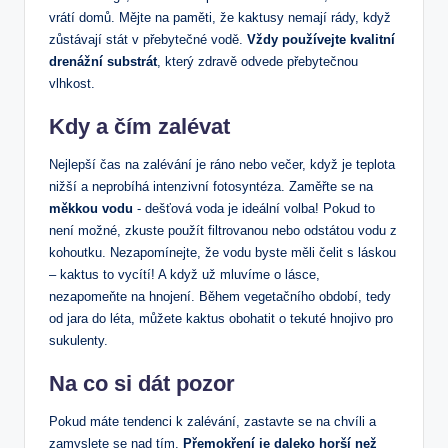
vrátí domů. Mějte na paměti, že kaktusy nemají rády, když
zůstávají stát v ‌přebytečné vodě.
Vždy používejte kvalitní
drenážní substrát
, ​který‍ zdravě odvede přebytečnou
vlhkost.
Kdy⁢ a čím zalévat
Nejlepší čas na zalévání je ráno⁣ nebo večer, když je⁢ teplota
nižší a neprobíhá intenzivní fotosyntéza. Zaměřte se na
měkkou vodu
⁤- dešťová voda je ideální volba! Pokud to
není možné, zkuste použít⁤ filtrovanou nebo odstátou vodu z
kohoutku. Nezapomínejte, že vodu byste​ měli‌ čelit s láskou
– kaktus to vycítí! A když už ⁣mluvíme o lásce,⁤
nezapomeňte na hnojení. Během vegetačního období, ‍tedy
od jara do léta, můžete kaktus obohatit o tekuté hnojivo ‍pro
sukulenty.
Na ​co si​ dát pozor
Pokud máte tendenci k zalévání, zastavte se na chvíli a‌
zamyslete se nad ‌tím.
Přemokření⁤ je ⁣daleko horší ⁢než