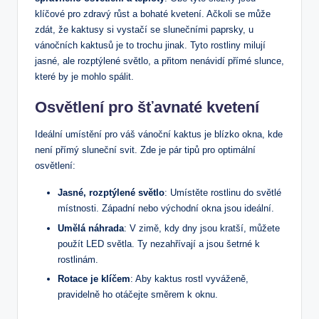
klíčové pro⁣ zdravý růst a⁢ bohaté ⁣kvetení. Ačkoli se může
zdát, že⁢ kaktusy si vystačí⁢ se slunečními paprsky, u
vánočních kaktusů je to trochu jinak. Tyto rostliny milují
jasné, ale rozptýlené světlo,⁣ a přitom ‍nenávidí přímé ⁤slunce,
které by je mohlo spálit.
Osvětlení pro šťavnaté kvetení
Ideální umístění pro váš vánoční kaktus je⁢ blízko⁣ okna, kde
není přímý ‌sluneční svit.⁣ Zde je pár‍ tipů pro optimální
osvětlení:
Jasné, ⁤rozptýlené⁣ světlo
: Umístěte rostlinu do světlé
místnosti.⁣ Západní nebo východní okna jsou ideální.
Umělá‍ náhrada
: V zimě, kdy dny ‌jsou kratší,‌ můžete
použít LED světla. Ty nezahřívají a jsou šetrné k
rostlinám.
Rotace je ⁤klíčem
: Aby‌ kaktus rostl⁤ vyváženě,
pravidelně ho otáčejte směrem k oknu.