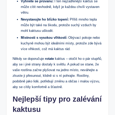
Vyhněte se průvanu:
I ten nejzadřenější kaktus se
může cítit nevhodně, když je každou chvíli vystaven
větru.
Nevystavujte ho blízko topení:
Příliš‍ mnoho tepla
může být také⁢ na škodu, protože suchý vzduch ‍by
mohl kaktusu uškodit.
Mistnosti ‍s‍ vysokou vlhkostí:
Obývací pokoje nebo
kuchyně‍ mohou být ideálními místy, protože ​zde bývá
více vlhkosti, což má kaktus rád.
Někdy se doporučuje⁢
rotate
kaktus – otočit ho o pár stupňů,⁢
aby se i jiné ​strany dostaly​ k ⁣světlu. A pokud se stane, že
vaše rostlina začne​ plyšovat na jedno místo, neváhejte a
zkuste ji přesunout, klidně si s ní pohrajte.‍ Rostliny,
podobně jako ⁣lidé, potřebují⁤ změnu a občas i malou výzvu,
aby se cítily komfortně a šťastně.
Nejlepší tipy pro zalévání
kaktusu