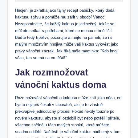
Hnojení je zkrátka jako tajný recept babičky, který dodá
kaktusu‌ šťávu a pomůže mu zářit v období Vánoc.
Nezapomínejte, ‌že každý kaktus‌ je jedinečný, takže se
můžete setkat s⁢ potřebami, které se mohou mírně lišit.⁢
Buďte tedy trpěliví, pozorujte ‍a mějte na paměti, že ⁢i s
malým ⁢množstvím hnojiva může váš kaktus​ vykvést jako ​
pravý vánoční zázrak. Jak říká ​naše maminka: “Kdo hnojí
včas, ten se má na co těšit!”
Jak rozmnožovat
vánoční kaktus ​doma
Rozmnožování vánočního kaktusu může znít jako​ něco, co
byste nejspíš čekali v laboratoři, ale je to vlastně
překvapivě jednoduchý proces! Pokud někdy toužíte ‌po
novém kaktusu, abyste⁢ si​ ozdobili byt nebo potěšili přítele,
všechno ‌začíná u⁣ těch ‍malých stonků,⁤ které můžete
snadno oddělit. Naštěstí⁢ je vánoční ⁤kaktus nádherný v tom,