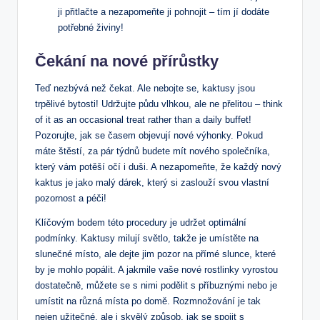
ji přitlačte a‌ nezapomeňte ji pohnojit ‍– tím jí dodáte‌
potřebné živiny!
Čekání na nové přírůstky
Teď nezbývá než ⁤čekat. Ale nebojte se, kaktusy jsou
trpělivé bytosti! Udržujte půdu vlhkou, ale ⁣ne přelitou – think
of‌ it as an occasional treat rather than a⁤ daily buffet!
Pozorujte, jak se časem objevují nové výhonky. Pokud
máte štěstí, za pár týdnů budete ⁢mít nového společníka,
který vám‍ potěší ⁢očí i duši. A nezapomeňte, že každý ⁣nový
kaktus‍ je jako malý‌ dárek, který‍ si zaslouží svou vlastní
pozornost a péči!
Klíčovým bodem této procedury ‍je udržet optimální
podmínky. Kaktusy ​milují světlo, takže‍ je ‍umístěte na
slunečné místo, ⁤ale dejte jim pozor⁢ na ⁢přímé slunce, které
by je mohlo popálit. A jakmile vaše nové rostlinky vyrostou
dostatečně, můžete se⁣ s nimi podělit s příbuznými nebo​ je⁤
umístit na různá místa po ​domě. Rozmnožování je tak
nejen‌ užitečné, ale i‍ skvělý ⁤způsob, jak se⁤ spojit s