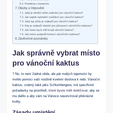
Problémy s kvetením
Otázky a​ Odpovědi
Jaký je ‌ideální režim zalévání pro vánoční kaktus?
Jak zajistit optimální osvětlení ⁤pro vánoční kaktus?
Jaký typ půdy‌ je nejlepší⁤ pro⁢ vánoční kaktus?
Kdy je nejlepší ⁣období​ pro přesazení ‍vánočního kaktusu?
Jak často bych měl‍ hnojit vánoční kaktus?
Jak mohu podpořit kvetení vánočního kaktusu?
Závěrečné poznámky
Jak správně vybrat místo
pro vánoční kaktus
? ⁢No, to není žádná⁤ věda, ale pár ​malých tajemství by
mohlo pomoci vaší rostlině ​kvetení doslova k nebi. Vánoční‌
kaktus, známý také ⁣jako Schlumbergera, ​má specifické
požadavky na prostředí,⁣
které byste měli dodržovat
, aby se
⁤mu dařilo a aby​ vám na Vánoce ‍naservíroval překrásné
květy.
Zásady ⁣umístění