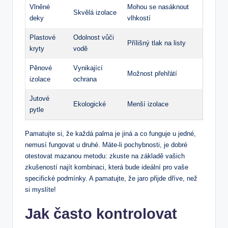
Vlněné
Mohou se nasáknout
Skvělá ​izolace
deky
‌vlhkostí
Plastové
Odolnost vůči
Přílišný tlak na listy
kryty
vodě
Pěnové
Vynikající
Možnost přehřátí
izolace
ochrana
Jutové
Ekologické
Menší izolace
pytle
Pamatujte si, že každá⁢ palma je jiná a co ​funguje u jedné,
nemusí fungovat⁤ u‍ druhé. Máte-li pochybnosti, je dobré
otestovat mazanou metodu: zkuste na základě vašich
zkušeností najít kombinaci, která bude‌ ideální pro vaše
specifické podmínky.​ A pamatujte, že jaro přijde dříve, než
si‌ myslíte!
Jak často kontrolovat