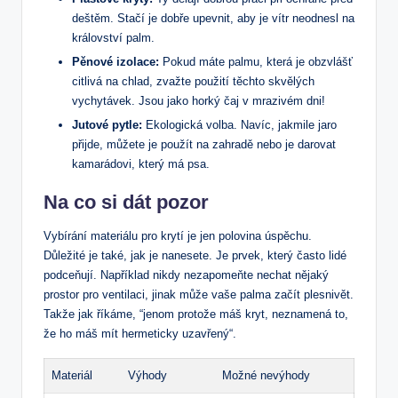
deštěm. Stačí ⁣je dobře upevnit, aby je vítr neodnesl na
království palm.
Pěnové izolace:
Pokud máte palmu, která je obzvlášť
citlivá na chlad,‍ zvažte použití těchto skvělých‍
vychytávek. ​Jsou jako⁢ horký čaj v mrazivém dni!
Jutové pytle:
Ekologická volba.⁤ Navíc, ​jakmile jaro
přijde, můžete je použít na‌ zahradě‍ nebo je darovat ​
kamarádovi, který má psa.
Na co si dát pozor
Vybírání materiálu pro‍ krytí ⁣je jen polovina úspěchu.
Důležité ‍je také, ‌jak ⁤je⁣ nanesete. Je prvek, který často lidé
podceňují. Například nikdy⁤ nezapomeňte nechat nějaký
prostor pro ⁤ventilaci, jinak může ‍vaše ‌palma ​začít plesnivět.
Takže jak říkáme, ​“jenom protože máš kryt, neznamená to,
že ho máš ‌mít hermeticky uzavřený“.
Materiál
Výhody
Možné nevýhody