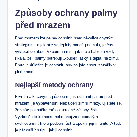
Způsoby⁤ ochrany‌ palmy
před mrazem
Před mrazem lze ‍palmy⁢ ochránit hned několika chytrými
‌strategiemi, a jakmile⁢ se teploty ponoří pod nulu, je čas⁢
vykročit do akce. Vzpomínám si, jak moje ‌babička vždy
říkala, že i palmy potřebují „kousek lásky a⁢ tepla“ ‌na ⁤zimu.
Proto je důležité ⁢je ‌ochránit, aby na jaře znovu ⁢zazářily v⁤
plné‍ kráse.
Nejlepší metody ochrany
Prvním a klíčovým způsobem, jak ⁤ochránit palmu ‍před
mrazem, je
vybavenost
! Než udeří zimní mrazy, ujistěte se,
že vaše palmáčka má dostatečné zásoby živin.
Vyzkoušejte kompost ‌nebo hnojivo s pomalým
uvolňováním, které podpoří​ růst a​ zpevní její imunitu. A tady
je pár dalších⁣ tipů, jak ji ochránit: