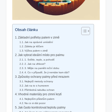
Obsah článku
Základní potřeby palem v zimě
Jak na ⁤správné umístění
Zálivka je klíčem
Výživa palem⁢ v zimě
Jak vybrat ideální místo​ pro palmu
1. Světlo, teplo, a pohodlí
2.⁢ Jak na vlhkost?
3. Mějte na paměti roční dobu
4. Co v případě, že ji nemáte kam dát?
Způsoby⁤ ochrany‌ palmy před mrazem
Nejlepší metody ochrany
Jak​ na​ to s humorem
Přehledná ​tabulka ochran
Vhodné ‍materiály pro⁢ zimní krytí
Nejlepším přátelům​ palem
Na co si dát pozor
Jak často kontrolovat teplotu palmy