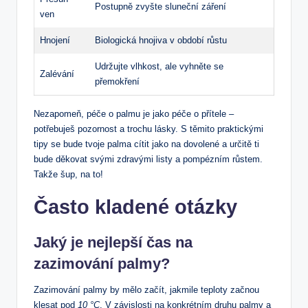
Postupně ‌zvyšte sluneční záření
ven
Hnojení
Biologická hnojiva v období růstu
Udržujte vlhkost, ale vyhněte se
Zalévání
přemokření
Nezapomeň, péče o palmu je ​jako péče o přítele –
potřebuješ pozornost a ‍trochu ⁣lásky. S těmito praktickými
tipy se bude ‍tvoje palma cítit jako⁤ na dovolené a určitě ti
bude ‍děkovat svými zdravými ⁣listy a pompézním růstem.
Takže šup, na to!
Často kladené otázky
Jaký je nejlepší čas na
zazimování palmy?
Zazimování⁢ palmy by mělo začít, ⁣jakmile teploty začnou
klesat pod
10 ⁤°C
. V závislosti na konkrétním druhu ‍palmy a‌