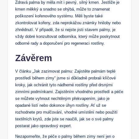
Zdravá palma by měla⁢ mít i pevný, silný kmen. ‌Jestliže je
kmen měkký ‌a‍ snadno se ohýbá, může to znamenat
poškození kořenového systému. Měli byste ⁣také
zkontrolovat kořeny, zda neprokážou známky hniloby ‌nebo
zhnědnutí. V případě,⁢ že si nejste jisti stavem⁣ palmy,⁣ je
vždy dobré konzultovat odborníka,⁤ který může poskytnout⁤
odborné ⁢rady‍ a doporučení ​pro ⁣regeneraci rostliny.
Závěrem
V článku „Jak zazimovat palmu: Zajistěte palmám teplé
prostředí⁤ během zimy“ jsme si důkladně ‌probrali klíčové
kroky, jak ⁤ochránit tyto nádherné rostliny před drsnými
zimními podmínkami. Zajistěním vhodného ⁤prostředí ‍a⁢ péče
se můžete vyhnout nechtěným překvapením, jako⁤ je
opadané listí nebo dokonce úhyn rostliny. Ať‍ už se ​
rozhodnete pro mulčování,‌ vhodné⁤ umístění nebo použití
textilních krytů,‌ zde jste se naučili, ​jak se o⁣ své palmy
⁣postarat jako opravdový expert.
Nezapomeňte, že péče o palmy ‌během zimy není jen o