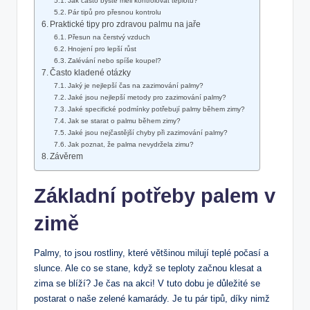
Jak často byste měli⁣ kontrolovat⁤ teplotu?
Pár tipů pro přesnou kontrolu
Praktické tipy pro zdravou palmu na jaře
Přesun ⁤na čerstvý⁢ vzduch
Hnojení⁤ pro lepší růst
Zalévání nebo spíše⁤ koupel?
Často kladené otázky
Jaký je nejlepší čas na zazimování palmy?
Jaké jsou nejlepší metody pro zazimování palmy?
Jaké specifické⁤ podmínky potřebují palmy během ⁢zimy?
Jak ⁤se starat o palmu během zimy?
Jaké jsou nejčastější chyby při zazimování palmy?
Jak poznat, že palma ⁢nevydržela zimu?
Závěrem
Základní potřeby palem v
zimě
Palmy, to jsou ⁣rostliny, které většinou ‌milují teplé počasí a
slunce. ​Ale co se ⁤stane, když se teploty začnou klesat‌ a
zima se⁤ blíží? Je ⁣čas na akci! V ⁢tuto dobu je ​důležité⁣ se
postarat o naše zelené kamarády. Je tu pár tipů, díky nimž‌