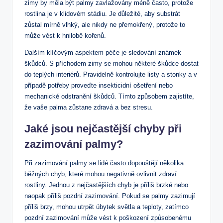
zimy‍ by měla být⁣ palmy⁢ zavlažovány ⁢méně často, protože
rostlina je v klidovém⁤ stádiu.‌ Je důležité, ⁣aby substrát
zůstal mírně vlhký, ale nikdy ne ​přemokřený, protože‌ to
může vést k hnilobě kořenů.
Dalším klíčovým aspektem péče je‌ sledování⁣ známek
škůdců. S‍ příchodem zimy se mohou některé škůdce dostat‌
do ‌teplých interiérů. Pravidelně kontrolujte listy‌ a stonky ‌a v
případě potřeby proveďte insekticidní ošetření nebo
mechanické odstranění ‌škůdců. Tímto způsobem‌ zajistíte,‌
že vaše ‌palma ‍zůstane zdravá ⁤a bez stresu.
Jaké jsou nejčastější chyby při
zazimování palmy?
Při zazimování palmy se⁢ lidé ‍často⁤ dopouštějí několika
běžných chyb, ‍které ⁣mohou negativně ovlivnit zdraví
rostliny.⁤ Jednou z nejčastějších chyb ⁤je příliš brzké nebo
naopak příliš pozdní zazimování. Pokud se palmy zazimují
⁢příliš brzy, mohou ⁤utrpět úbytek světla a teploty, zatímco
⁤pozdní zazimování může vést k poškození způsobenému