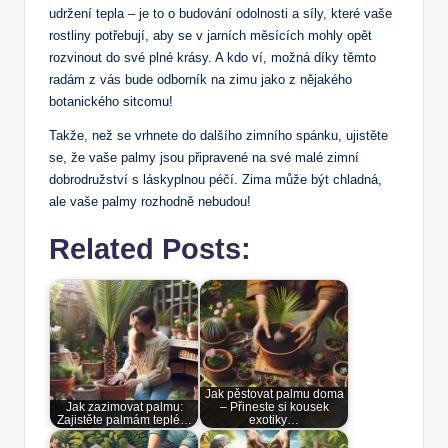
udržení tepla – je to ​o budování odolnosti a ⁣síly, ⁤které⁢ vaše
rostliny potřebují, aby se v jarních měsících mohly ⁣opět
rozvinout do své plné krásy. A kdo ví, možná díky těmto
radám z vás bude odborník na zimu‍ jako ​z nějakého
botanického sitcomu!
Takže,​ než se vrhnete do dalšího zimního​ spánku, ujistěte‌
se, že⁣ vaše palmy jsou připravené ⁢na⁢ své malé⁤ zimní
dobrodružství s ⁢láskyplnou péčí. Zima může být chladná,
ale vaše palmy rozhodně nebudou!
Related Posts:
Jak pěstovat palmu doma
Jak zazimovat palmu:
– Přineste si kousek
Zajistěte palmám teplé…
exotiky…