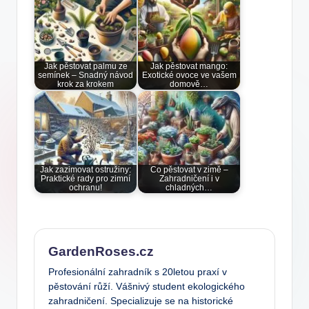
Jak pěstovat palmu ze
Jak pěstovat mango:
semínek – Snadný návod
Exotické ovoce ve vašem
krok za krokem
domově…
Jak zazimovat ostružiny:
Co pěstovat v zimě –
Praktické rady pro zimní
Zahradničení i v
ochranu!
chladných…
GardenRoses.cz
Profesionální zahradník s 20letou praxí v
pěstování růží. Vášnivý student ekologického
zahradničení. Specializuje se na historické