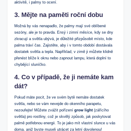
aktivitě,⁣ i palmy to ‌ocení.
3. Mějte na paměti roční dobu
Možná by vás​ nenapadlo, že palmy mají své oblíbené
sezóny, ale​ je to pravda. Ensý‍ i zimní ⁢měsíce, kdy se dny
zkracují a světla ​ubývá, je důležité přizpůsobit místo, kde
palma tráví‌ čas.⁢ Zajistěte, ⁢aby i v tomto období dostávala
dostatek světla a tepla. ⁣Například, v zimě ji můžete klidně⁢
přenést blíže‌ k oknu ​nebo zapnout lampu, která doplní to
⁤chybějící‌ sluníčko.
4. Co v případě, že ji nemáte kam
dát?
Pokud ‍máte pocit, že ve svém ⁢bytě nemáte​ dostatek
světla, nebo​ se vám ⁤nevejde⁣ do okenního parapetu,
⁣nezoufejte! Můžete zvážit pořízení
grow light
(zářícího
světla)​ pro rostliny, což je skvělý způsob, jak poskytovat
⁤palmě ⁢potřebnou energii. To je jako mít vlastní slunce u vás
doma, aniž byste museli utrácet za letní dovolenou!