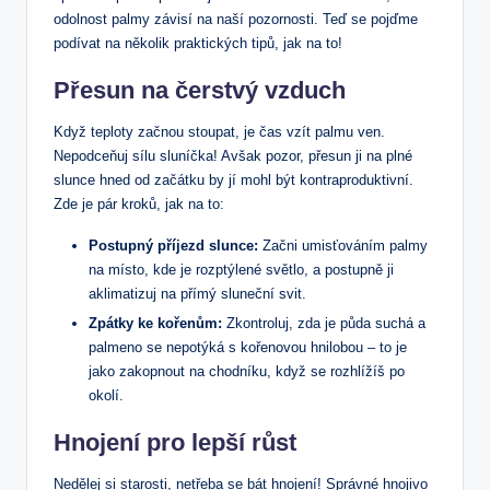
odolnost‍ palmy závisí⁤ na naší pozornosti. Teď ⁤se pojďme⁤
podívat na několik​ praktických tipů,‌ jak na​ to!
Přesun ⁤na čerstvý⁢ vzduch
Když teploty začnou stoupat, je ‍čas vzít palmu‍ ven.
Nepodceňuj sílu sluníčka! ⁣Avšak pozor,⁤ přesun ji na plné
⁤slunce hned⁤ od začátku by jí mohl být kontraproduktivní.
Zde je⁤ pár kroků, jak na to:
Postupný příjezd slunce:
⁣Začni umisťováním palmy
na místo, ⁢kde je rozptýlené světlo,⁢ a postupně ji
aklimatizuj na přímý sluneční‌ svit.
Zpátky ke kořenům:
Zkontroluj, zda‍ je půda suchá a
palmeno se nepotýká s kořenovou hnilobou‌ – to⁢ je
‌jako zakopnout na chodníku, když se rozhlížíš po
okolí.
Hnojení⁤ pro lepší růst
Nedělej‍ si​ starosti, netřeba se​ bát hnojení! Správné hnojivo