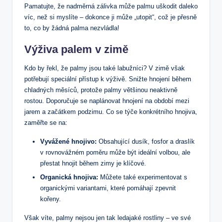
Pamatujte, že⁣ nadměrná zálivka může palmu uškodit daleko
víc, než si myslíte – dokonce ji může ‌„utopit“, což je ⁤přesně
to, co by ⁢žádná palma ⁤nezvládla!
Výživa palem⁢ v zimě
Kdo by řekl, že palmy jsou také labužníci?​ V zimě však
potřebují speciální přístup k výživě. Snižte hnojení během
chladných měsíců, ⁣protože palmy většinou neaktivně
⁢rostou. Doporučuje se naplánovat hnojení na období mezi‌
jarem a začátkem podzimu.‍ Co ‌se týče ⁢konkrétního hnojiva,
zaměřte se na:
Vyvážené hnojivo:
Obsahující⁣ dusík, fosfor ⁤a⁤ draslík
v rovnovážném poměru⁣ může být ideální volbou, ale
přestat⁤ hnojit během zimy je klíčové.
Organická⁤ hnojiva:
Můžete také⁤ experimentovat s
organickými variantami, které pomáhají ‌zpevnit
⁣kořeny.
Však víte, palmy nejsou jen tak ‌ledajaké rostliny – ve své