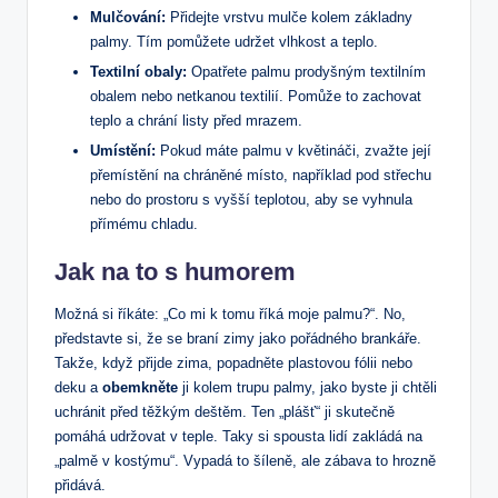
Mulčování:
Přidejte vrstvu mulče⁤ kolem základny
palmy. Tím pomůžete udržet vlhkost a⁢ teplo.
Textilní obaly:
Opatřete palmu prodyšným textilním‍
obalem nebo⁢ netkanou textilií. Pomůže to ​zachovat
teplo a chrání listy ​před ​mrazem.
Umístění:
Pokud máte palmu v⁢ květináči, zvažte její
přemístění na‌ chráněné místo, například pod střechu
nebo do prostoru‍ s vyšší teplotou, ‌aby se vyhnula
přímému chladu.
Jak​ na​ to s humorem
Možná si říkáte: „Co mi k tomu říká moje palmu?“. No,
představte‌ si, že se⁣ braní zimy jako pořádného brankáře.
Takže, když ⁤přijde zima, popadněte plastovou fólii nebo
deku a
obemkněte
ji kolem⁣ trupu palmy, jako byste ji chtěli
⁢uchránit ​před těžkým deštěm. Ten „plášť“ ji ‍skutečně⁣
pomáhá udržovat ‍v teple. Taky‌ si spousta lidí zakládá na
„palmě v kostýmu“. Vypadá to šíleně, ale zábava to hrozně
přidává.