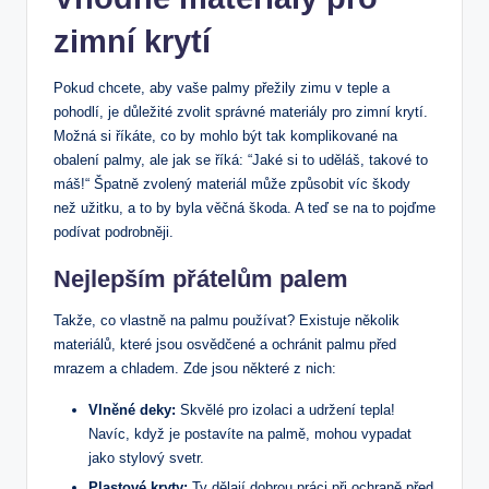
zimní krytí
Pokud chcete, aby ⁢vaše palmy přežily zimu v teple a
pohodlí, je důležité zvolit správné‍ materiály pro ​zimní krytí.
Možná ⁤si⁢ říkáte, co by mohlo být tak komplikované na
obalení palmy, ale jak​ se říká: ⁢“Jaké si to uděláš, takové to
‍máš!“ ⁢Špatně ⁣zvolený materiál může způsobit víc škody
než užitku, a to by byla věčná ⁢škoda. A teď​ se na to pojďme
podívat podrobněji.
Nejlepším přátelům​ palem
Takže, co vlastně na palmu ‍používat? Existuje několik
materiálů, které jsou‌ osvědčené a ochránit palmu‍ před
mrazem a ‌chladem. ⁤Zde‍ jsou některé ‌z ⁣nich:
Vlněné deky:
Skvělé pro izolaci a udržení tepla!⁤
Navíc, když​ je postavíte na palmě, ⁤mohou‌ vypadat
jako stylový svetr.
Plastové kryty:
Ty dělají ⁢dobrou práci při ochraně před