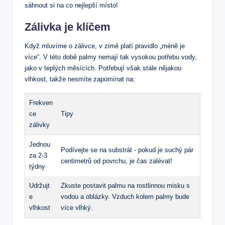
sáhnout si na ‌co⁤ nejlepší místo!
Zálivka je klíčem
Když mluvíme o zálivce, v⁤ zimě platí pravidlo „méně je
více“. V této době palmy nemají tak vysokou potřebu vody,
jako v⁣ teplých měsících.⁤ Potřebují však stále nějakou
vlhkost, takže ‌nesmíte zapomínat na:
Frekven
ce
Tipy
zálivky
Jednou
Podívejte se na substrát -‍ pokud ​je​ suchý pár
⁣za 2-3
centimetrů od povrchu,​ je čas zalévat!
týdny
Udržujt
Zkuste postavit palmu na ‍rostlinnou misku s⁢
e
vodou a oblázky. Vzduch kolem palmy bude
vlhkost
více vlhký.