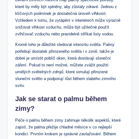
které⁣ by měly být splněny, aby ‍zůstaly zdravé. Jednou z
⁢klíčových podmínek je dostatečná úroveň
vlhkosti
.
Vzhledem k tomu, že ‌vytápění v interiérech⁤ může výrazně
snižovat vlhkost vzduchu, může ⁤být užitečné použít
zvlhčovač vzduchu nebo pravidelně stříkat‌ listy vodou.
Kromě ⁣toho je‍ důležité sledovat intenzitu světla. Palmy
potřebují dostatek přirozeného světla i v zimě,⁤ takže⁢ je⁣
dobré je‌ umístit poblíž oken, která dostávají sluneční
záření. Pokud to není možné, můžete zvážit⁢ použití ⁣
umělých světelných zdrojů
, ⁢které simulují přirozené
sluneční světlo a podporují růst‌ během slabého ⁣zimního
svitu.
Jak ⁤se starat o palmu během
zimy?
Péče o palmu během zimy‌ zahrnuje několik aspektů, které
zajistí,​ že ⁣palma přežije⁢ chladné měsíce v co nejlepší
kondici. Prvním krokem je
správné zavlažování
. Během