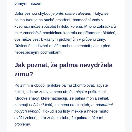
přímým⁤ mrazem.
Další běžnou chybou je
příliš časté zalévání
. I⁢ když se
palma‌ tvaruje na suché prostředí, hromadění ⁣vody v
květináči může způsobit hnilobu kořenů.​ Mnoho ⁣zahrádkářů
‌také zanedbává​ pravidelnou kontrolu ‍na přítomnost škůdců,
což může⁤ vést‌ k vážným problémům v průběhu zimy.
Důsledné sledování ​a péče ⁢mohou zachránit palmu⁣ před
nebezpečnými podmínkami.
Jak poznat, že palma ⁢nevydržela
zimu?
Po zimním období je ​dobré palmu zkontrolovat, abyste
zjistili, zda se zotavila nebo utrpěla nějaké poškození.
Klíčové znaky, které naznačují, že palma mohla ⁣selhat,
zahrnují⁢
hnědnutí listů
, ​zejména na okrajích, a ⁣
odumírání
nových⁢ výhonů
. Pokud⁢ jsou listy měkké a ⁣hnědé místo
⁣svěží zelené, je to známka toho, že palma může mít
problémy.