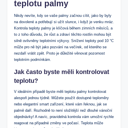
teplotu palmy
Nikdy ‍nevíte, ⁤kdy se vaše palmy začnou ‍cítit, jako by byly
na dovolené⁣ a potřebují si užít slunce,⁢ i když je ‍venku mráz.
Kontrola teploty ⁣palmy je ⁣klíčová během zimních měsíců, a ​
to z toho důvodu, že růst a‌ zdraví těchto‍ rostlin mohou být
silně ovlivněny ⁢teplotními výkyvy. Snížení teploty pod 10 °C
může pro ně být jako pozvání na⁣ večírek, od kterého se
nezdaří vrátit zpět. Proto ‍je důležité věnovat pozornost
teplotním podmínkám.
Jak často byste měli⁣ kontrolovat⁤
teplotu?
V ideálním případě byste měli teplotu palmy kontrolovat
alespoň⁤ jednou‌ týdně. Můžete ⁤použít ⁢dostupné teploměry
‌nebo ⁤elegantní ⁣smart zařízení, které‌ vám řeknou, jak se
palmě daří. ⁣Rozhodně ‌to není složitější ‍než dlouhé vánoční
objednávky! A navíc, pravidelná kontrola‌ vám umožní rychle
​reagovat na případné změny ve počasí.⁤ Teplota může