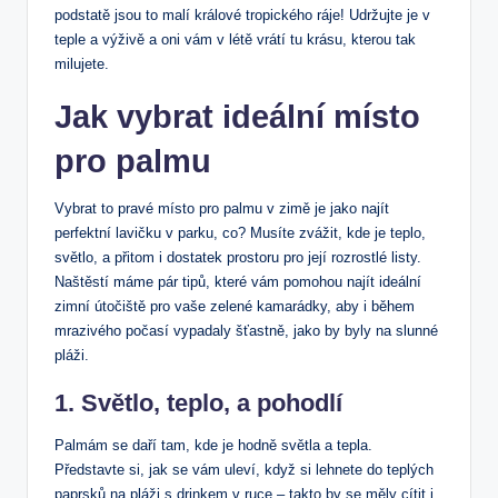
podstatě jsou to malí králové tropického ráje! Udržujte je v
teple ⁣a výživě a oni vám v ⁤létě vrátí tu krásu, kterou tak
milujete.
Jak vybrat ideální místo​
pro palmu
Vybrat to pravé místo pro palmu v zimě ⁢je jako najít
perfektní lavičku v parku, co? Musíte zvážit, kde ​je teplo, ​
světlo, a přitom i dostatek ‌prostoru​ pro její rozrostlé listy.
Naštěstí máme⁢ pár tipů, které vám pomohou najít ideální‍
zimní útočiště pro vaše ‍zelené kamarádky, ‍aby i⁣ během⁣
mrazivého ‍počasí vypadaly šťastně, jako by byly na slunné
pláži.
1. Světlo, teplo, a pohodlí
Palmám se daří tam, kde je hodně světla a tepla.
Představte ⁢si,⁣ jak​ se⁢ vám uleví, když si ⁤lehnete ‌do⁤ teplých
paprsků na pláži s​ drinkem v ruce – takto by se měly cítit i