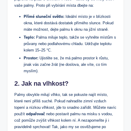
vaše⁣ palmy. ⁤Proto při vybírání místa dbejte na:
Přímé sluneční světlo:
Ideální místo je v blízkosti
okna, které ‍dostává dostatek přímého ⁣slunce. Pokud ​
máte možnost, dejte palmu⁤ k oknu na jižní⁤ straně.
Teplo:
Palma miluje teplo, takže se vyhněte místům s⁣
průvany⁢ nebo ⁣podlahovému chladu.​ Udržujte ⁤teplotu
kolem 15–25 °C.
Prostor:
Ujistěte se, že⁣ má palmo prostor k růstu,
jinak vás začne žrát (ne ⁣doslova, ale víte,⁤ co tím
myslím).
2.⁢ Jak na vlhkost?
Palmy‍ obvykle‌ milují vlhko, tak​ se pokuste najít místo,⁣
které⁢ není příliš suché. Pokud nahradíte zimní vzduch
topení a⁤ nízkou vlhkost, jde to snadno zařídit. Můžete navíc
použít
odpařovač
nebo postavit palmu‍ na misku⁤ s vodou,
⁢což⁢ pomůže zvýšit ​vlhkost kolem ní. A⁣ nezapomeňte ji ⁤i
pravidelně sprchovat! ‌Tak, jako my se osvěžujeme po‍