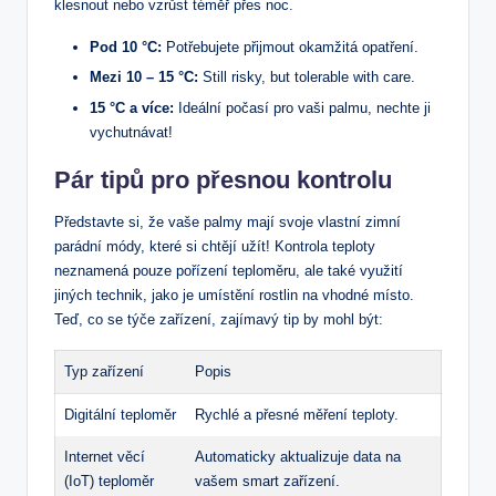
klesnout nebo vzrůst ⁤téměř přes noc.
Pod 10​ °C:
Potřebujete přijmout okamžitá opatření.
Mezi‌ 10 – 15​ °C:
Still risky, ​but tolerable⁣ with care.
15 °C a více:
Ideální počasí pro vaši palmu, nechte ji
vychutnávat!
Pár tipů pro přesnou kontrolu
Představte si, že vaše palmy mají svoje vlastní zimní
parádní módy, ​které ⁤si chtějí užít! ⁣Kontrola teploty
neznamená ​pouze pořízení teploměru, ale⁤ také využití⁤
jiných technik, jako je umístění rostlin na vhodné místo.
Teď, co ‌se ‍týče zařízení, zajímavý tip ​by mohl být:
Typ zařízení
Popis
Digitální teploměr
Rychlé‍ a přesné měření⁣ teploty.
Internet ​věcí
Automaticky aktualizuje data na
(IoT) teploměr
vašem smart zařízení.