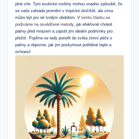
plné​ síle.​ Tyto ‍exotické‌ rostliny mohou ‍snadno způsobit, že
‌se⁣ vaše zahrada promění v​ tropické útočiště, ale ⁢zima
může být pro ně‍ tvrdým obdobím. V
tomto článku se
podíváme na osvědčené metody
, jak efektivně chránit
⁣palmy před​ mrazem a zajistit ⁢jim ideální podmínky pro
přežití. Pojďme‍ se⁣ tedy ponořit do světa zimní péče o
palmy a objevme, ‍jak jim poskytnout potřebné teplo a
ochranu!