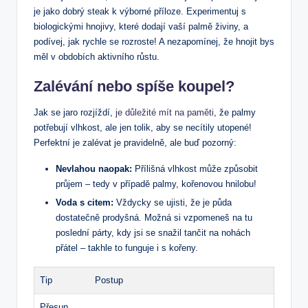
je‍ jako dobrý steak k​ výborné příloze. Experimentuj s
biologickými hnojivy, které dodají vaší palmě živiny, a⁢
podívej, ⁤jak rychle se‍ rozroste! A nezapomínej, že hnojit ⁢bys
měl v obdobích aktivního růstu.
Zalévání nebo spíše⁤ koupel?
Jak se jaro rozjíždí, ‍
je důležité mít na paměti
, že palmy
potřebují‌ vlhkost, ale jen tolik, aby se necítily utopené!
Perfektní je zalévat​ je pravidelně, ⁢ale buď pozorný:
Nevlahou naopak:
Přílišná vlhkost může ⁣způsobit
průjem – tedy⁤ v případě‍ palmy, kořenovou hnilobu!
Voda s citem:
Vždycky se ujisti, ​že je půda
dostatečně prodyšná. ⁣Možná si vzpomeneš ⁤na tu
‌poslední párty, kdy jsi se snažil tančit na nohách
přátel – takhle⁢ to ⁣funguje i s kořeny.
Tip
Postup
Přesun