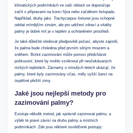
klimatických podmínkách ve vaší oblasti se⁢ doporučuje
‌začít s⁣ přípravami na konci října nebo začátkem ⁤listopadu.
Například, druhy ‍jako ⁤
Trachycarpus fortunei
jsou schopné
odolat mírnějším zimám, ale pro udržení zdraví a vitality
palmy‍ je dobré mít je v teplém ⁣a ochráněném prostředí.
Je také důležité sledovat předpovědi počasí, ‍abyste zajistili,
že palma ⁣bude chráněna‌ před prvním silným mrazem a
⁣sněhem. Brzké ‍zazimování⁤ může‌ pomoci předcházet
poškození, které by mohlo vzniknout při neočekávaných
nízkých ​teplotách. Záznamy ​o ‍minulých ⁢letech ukazují, že​
palmy, které byly zazimovány včas, ⁣měly vyšší šanci na
‍úspěšné přežití ⁣zimy.
Jaké jsou nejlepší metody pro
zazimování palmy?
Existuje několik metod, jak správně ⁣zazimovat palmu,‍ a
výběr⁣ té pravé závisí na druhu‌ palmy a místních
podmínkách. ⁢Zde jsou některé osvědčené postupy: