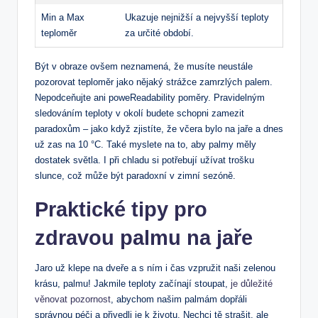
Min a ‍Max
Ukazuje nejnižší a nejvyšší teploty
teploměr
⁢za určité období.
Být ‍v​ obraze ovšem neznamená, že musíte neustále
pozorovat teploměr jako nějaký ​strážce zamrzlých palem.
Nepodceňujte ani poweReadability poměry. Pravidelným​
sledováním teploty v okolí budete schopni zamezit⁤
paradoxům ‍– jako ‌když ⁣zjistíte, že‌ včera bylo na jaře a dnes
už⁣ zas na 10 °C. Také myslete na to, aby ⁢palmy měly
⁢dostatek světla. I při chladu si potřebují⁤ užívat trošku‍
slunce,‍ což ⁤může ‍být paradoxní v zimní⁤ sezóně.
Praktické tipy pro
zdravou palmu na jaře
Jaro už klepe na dveře a s ním i čas vzpružit naši zelenou
krásu, palmu! Jakmile⁤ teploty začínají stoupat, ⁣
je ⁣důležité
věnovat pozornost
, ‍abychom ​našim palmám⁤ dopřáli
správnou péči a⁤ přivedli je ⁣k životu.⁢ Nechci tě strašit, ale