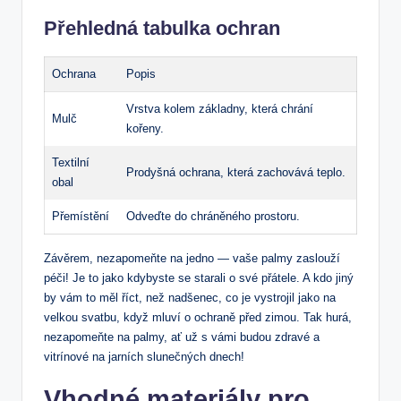
Přehledná ​tabulka ochran
Ochrana
Popis
Vrstva kolem základny, která chrání
Mulč
kořeny.
Textilní
Prodyšná ochrana,⁤ která zachovává teplo.
obal
Přemístění
Odveďte do chráněného prostoru.
Závěrem, nezapomeňte na jedno — vaše palmy zaslouží
péči! Je to jako kdybyste se starali o ​své přátele. ​A kdo jiný
by vám to měl říct, než nadšenec, co je vystrojil jako‌ na
velkou svatbu, když mluví ​o ochraně před‍ zimou. Tak‌ hurá,
⁤nezapomeňte​ na palmy, ​ať už s vámi budou zdravé a
vitrínové na jarních slunečných dnech!
Vhodné ‍materiály pro⁢