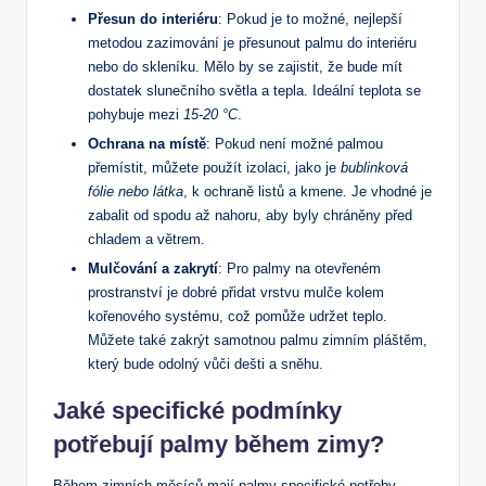
Přesun ‌do ‍interiéru
: Pokud je to možné, nejlepší
metodou zazimování je přesunout palmu do interiéru
⁣nebo‍ do skleníku. Mělo by ‌se zajistit, že bude mít
dostatek slunečního světla a tepla. Ideální teplota ⁣se
pohybuje⁤ mezi
15-20 °C
.
Ochrana na místě
: Pokud ⁤není možné ‍palmou
přemístit, můžete⁤ použít izolaci, jako je
bublinková​
fólie nebo látka
,‌ k ochraně listů⁣ a kmene. Je vhodné je⁤
zabalit⁢ od spodu až nahoru, ‍aby byly chráněny před
chladem a větrem.
Mulčování a​ zakrytí
:​ Pro⁤ palmy na otevřeném
prostranství je ‍dobré přidat vrstvu mulče kolem
kořenového ⁢systému, což pomůže udržet ⁤teplo.
Můžete také zakrýt samotnou palmu zimním pláštěm,
který bude ‍odolný vůči dešti a sněhu.
Jaké specifické⁤ podmínky
potřebují palmy během ⁢zimy?
Během zimních ‍měsíců‌ mají palmy specifické potřeby,‍