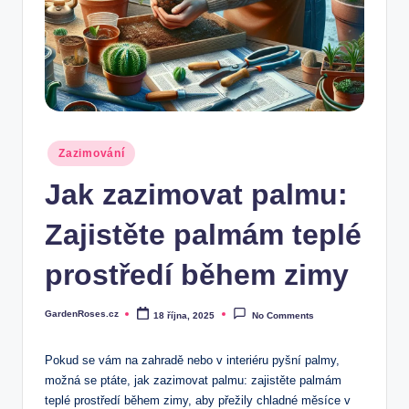
Posted
Zazimování
in
Jak zazimovat palmu:
Zajistěte palmám teplé
prostředí během zimy
GardenRoses.cz
18 října, 2025
No Comments
Posted
by
Pokud se vám na ⁣zahradě nebo v interiéru pyšní palmy,
‍možná se ptáte, jak zazimovat palmu: zajistěte palmám
teplé⁣ prostředí během zimy, ⁤aby‌ přežily chladné měsíce v