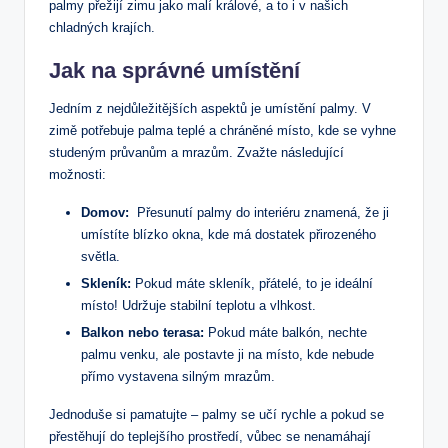
palmy⁢ přežijí⁢ zimu⁤ jako malí králové, a ‌to i v našich
chladných krajích.
Jak na ⁤správné umístění
Jedním ⁤z nejdůležitějších aspektů ​je‌ umístění palmy. V
zimě potřebuje palma teplé a chráněné⁢ místo, kde se vyhne
studeným ‍průvanům a mrazům. Zvažte následující
možnosti:
Domov:
⁤ Přesunutí palmy do interiéru znamená, že ji
umístíte blízko okna,⁢ kde ⁤má dostatek přirozeného
světla.
Skleník:
Pokud máte skleník, přátelé, to je ideální
místo! Udržuje stabilní⁢ teplotu a vlhkost.
Balkon nebo terasa:
Pokud máte​ balkón, nechte​
palmu venku, ale postavte⁤ ji na místo, kde nebude
přímo vystavena silným mrazům.
Jednoduše si pamatujte‍ – palmy se učí rychle‌ a pokud se
‍přestěhují do teplejšího prostředí, vůbec se nenamáhají