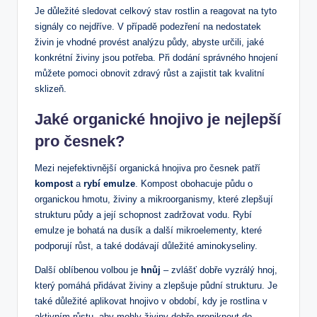
Je důležité sledovat celkový stav rostlin a reagovat na tyto
signály co nejdříve. V případě podezření na nedostatek
živin je vhodné provést analýzu půdy, abyste určili, jaké
konkrétní živiny jsou potřeba. Při dodání správného hnojení
můžete pomoci obnovit zdravý růst a zajistit tak kvalitní
sklizeň.
Jaké organické hnojivo je nejlepší
pro česnek?
Mezi nejefektivnější organická hnojiva pro česnek patří
kompost
a
rybí emulze
. Kompost obohacuje půdu o
organickou hmotu, živiny a mikroorganismy, které zlepšují
strukturu půdy a její schopnost zadržovat vodu. Rybí
emulze je bohatá na dusík a další mikroelementy, které
podporují růst, a také dodávají důležité aminokyseliny.
Další oblíbenou volbou je
hnůj
– zvlášť dobře vyzrálý hnoj,
který pomáhá přidávat živiny a zlepšuje půdní strukturu. Je
také důležité aplikovat hnojivo v období, kdy je rostlina v
aktivním růstu, aby mohly živiny dobře proniknout do