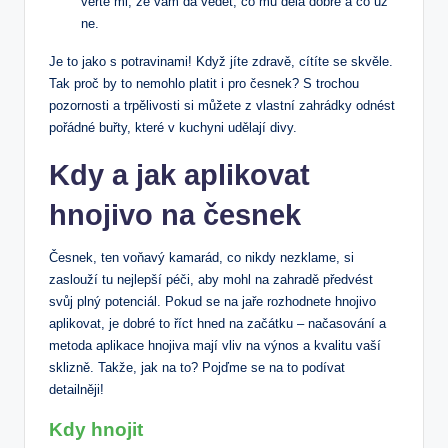
věřte mi, že vám dá vědět, co mu dělá dobře a co už
ne.
Je to jako s potravinami! Když jíte zdravě, cítíte se skvěle.
Tak proč by to nemohlo platit i pro česnek? S trochou
pozornosti a trpělivosti si můžete z vlastní zahrádky odnést
pořádné buřty, které v kuchyni udělají divy.
Kdy a jak aplikovat
hnojivo na česnek
Česnek, ten voňavý kamarád, co nikdy nezklame, si
zaslouží tu nejlepší péči, aby mohl na zahradě předvést
svůj plný potenciál. Pokud se na jaře rozhodnete hnojivo
aplikovat, je dobré to říct hned na začátku – načasování a
metoda aplikace hnojiva mají vliv na výnos a kvalitu vaší
sklizně. Takže, jak na to? Pojďme se na to podívat
detailněji!
Kdy hnojit