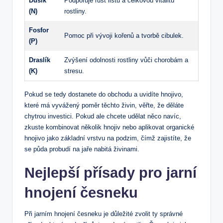
Dusík
Podporuje růst listů a celkovou vitalitu
(N)
rostliny.
Fosfor
Pomoc při vývoji kořenů a tvorbě cibulek.
(P)
Draslík
Zvýšení odolnosti rostliny vůči chorobám a
(K)
stresu.
Pokud se tedy dostanete do obchodu a uvidíte hnojivo,
které má vyvážený poměr těchto živin, věřte, že děláte
chytrou investici. Pokud ale chcete udělat něco navíc,
zkuste kombinovat několik hnojiv nebo aplikovat organické
hnojivo jako základní vrstvu na podzim, čímž zajistíte, že
se půda probudí na jaře nabitá živinami.
Nejlepší přísady pro jarní
hnojení česneku
Při jarním hnojení česneku je důležité zvolit ty správné