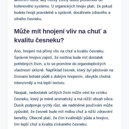
kořenového systému. U organických hnojiv platí, že pokud
budete hnojit pravidelně a správně, dosáhnete zdravého a
silného česneku.
Může mít hnojení vliv na chuť a
kvalitu česneku?
Ano, hnojení má přímý vliv na chuť a kvalitu česneku.
Správné hnojivo zajistí, že rostlina bude mít dostatek
potřebných živin, a to se promítne do organoleptických
vlastností sklizně. Například česnek, který byl pěstován na
živinami bohaté půdě s dobrým hnojením, obvykle chutná
intenzivněji a má lepší texturu.
Naopak, nedostatek určitých živin může vést ke vzniku
česneku, který je méně aromatický a má nižší obsah silice.
Dusík podporuje rychlý růst, ale nadměrné používání může
způsobit, že česnek bude mít mdlou chuť a nižší zdravotní
benefity. Obecně platí, že čím kvalitnější půda a hnojivo,
tím lepší chuť a kvalita získaného česneku.