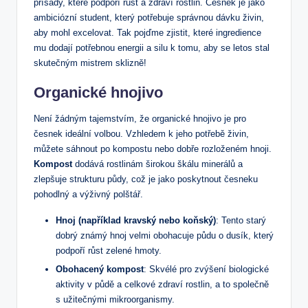
přísady, které podpoří růst a zdraví rostlin. Česnek je jako
ambiciózní student, který potřebuje správnou dávku živin,
aby mohl excelovat. Tak pojďme zjistit, které ingredience
mu dodají potřebnou energii a silu k tomu, aby se letos stal
skutečným mistrem sklizně!
Organické hnojivo
Není žádným tajemstvím, že organické hnojivo je pro
česnek ideální volbou. Vzhledem k jeho potřebě živin,
můžete sáhnout po kompostu nebo dobře rozloženém hnoji.
Kompost
dodává rostlinám širokou škálu minerálů a
zlepšuje strukturu půdy, což je jako poskytnout česneku
pohodlný a výživný polštář.
Hnoj (například kravský nebo koňský)
: Tento starý
dobrý známý hnoj velmi obohacuje půdu o dusík, který
podpoří růst zelené hmoty.
Obohacený kompost
: Skvélé pro zvýšení biologické
aktivity v půdě a celkové zdraví rostlin, a to společně
s užitečnými mikroorganismy.