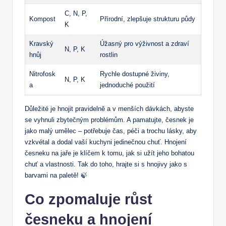
C, N, P,
Kompost
Přírodní, zlepšuje strukturu půdy
K
Kravský
Úžasný pro výživnost a zdraví
N, P, K
hnůj
rostlin
Nitrofosk
Rychle dostupné živiny,
N, P, K
a
jednoduché použití
Důležité je hnojit pravidelně a v menších dávkách, abyste
se vyhnuli zbytečným problémům. A pamatujte, česnek je
jako malý umělec – potřebuje čas, péči a trochu lásky, aby
vzkvétal a dodal vaší kuchyni jedinečnou chuť. Hnojení
česneku na jaře je klíčem k tomu, jak si užít jeho bohatou
chuť a vlastnosti. Tak do toho, hrajte si s hnojivy jako s
barvami na paletě! 🍃
Co zpomaluje růst
česneku a hnojení