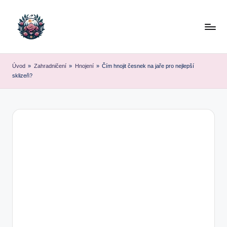
Skip
to
content
Úvod
»
Zahradničení
»
Hnojení
»
Čím hnojit česnek na jaře pro nejlepší
sklizeň?