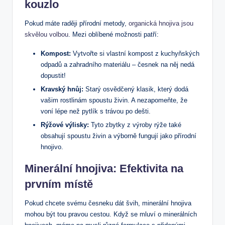
kouzlo
Pokud máte raději přírodní metody,
organická hnojiva jsou
skvělou volbou
. Mezi oblíbené možnosti patří:
Kompost:
Vytvořte si vlastní kompost z kuchyňských
odpadů a zahradního materiálu – česnek na něj nedá
dopustit!
Kravský hnůj:
Starý osvědčený klasik, který dodá
vašim rostlinám spoustu živin. A nezapomeňte, že
voní lépe než pytlík s trávou po dešti.
Rýžové výlisky:
Tyto zbytky z výroby rýže také
obsahují spoustu živin a výborně fungují jako přírodní
hnojivo.
Minerální hnojiva: Efektivita na
prvním místě
Pokud chcete svému česneku dát švih, minerální hnojiva
mohou být tou pravou cestou. Když se mluví o minerálních