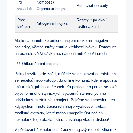
Po
Kompost /
Přimíchat do půdy.
výsadbě
Organické hnojivo
Před
Rozptýlit po okolí
Nitrogenní hnojiva
květem
rostlin a zalít.
Mějte na paměti, že přílišné hnojení může mít negativní
následky, včetně ztráty chuti a křehkosti hlávek. Pamatujte
na pravidlo větší dávka neznamená nutně lepší úrodu!
### Odkud čerpat inspiraci
Pokud nevíte, kde začít, můžete se inspirovat od místních
zemědělců nebo vstoupit do online komunit, kde je spousta
tipů a triků, jak hnojit česnek. Za posledních pár let se také
objevilo mnoho zajímavých výzkumů zaměřených na
udržitelnost a efektivitu hnojení. Pojďme se zamyslet – co
kdybychom místo tradičních hnojiv vyzkoušeli třeba i
rostlinné extrakty, které mohou podpořit růst našich
česneků? To je otázka, která zasluhuje vlastní diskusi!
V pěstování česneku není žádný magický recept. Klíčem k