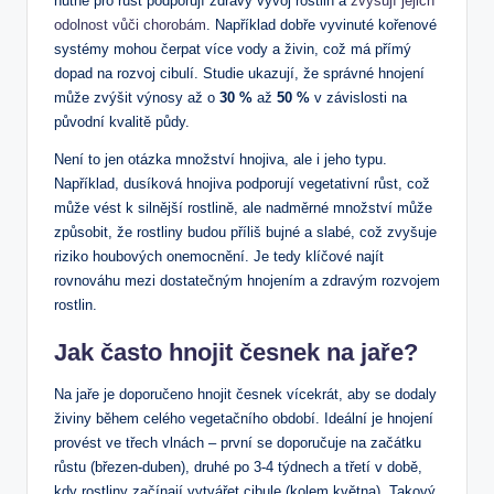
nutné pro růst podporují zdravý vývoj rostlin a
zvyšují jejich
odolnost vůči chorobám
. Například dobře vyvinuté kořenové
systémy mohou čerpat více vody a živin, což má přímý
dopad na rozvoj cibulí. Studie ukazují, že správné hnojení
může zvýšit výnosy až o
30 %
až
50 %
v závislosti na
původní kvalitě půdy.
Není to jen otázka množství hnojiva, ale i jeho typu.
Například, dusíková hnojiva podporují vegetativní růst, což
může vést k silnější rostlině, ale nadměrné množství může
způsobit, že rostliny budou příliš bujné a slabé, což zvyšuje
riziko houbových onemocnění. Je tedy klíčové najít
rovnováhu mezi dostatečným hnojením a zdravým rozvojem
rostlin.
Jak často hnojit česnek na jaře?
Na jaře je doporučeno hnojit česnek vícekrát, aby se dodaly
živiny během celého vegetačního období. Ideální je hnojení
provést ve třech vlnách – první se doporučuje na začátku
růstu (březen-duben), druhé po 3-4 týdnech a třetí v době,
kdy rostliny začínají vytvářet cibule (kolem května). Takový