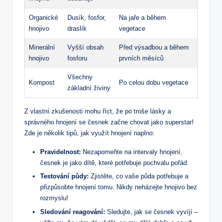
Organické
Dusík, fosfor,
Na jaře a během
hnojivo
draslík
vegetace
Minerální
Vyšší obsah
Před výsadbou a během
hnojivo
fosforu
prvních měsíců
Všechny
Kompost
Po celou dobu vegetace
základní živiny
Z vlastní zkušenosti mohu říct, že po troše lásky a
správného hnojení se česnek začne chovat jako superstar!
Zde je několik tipů, jak využít hnojení naplno:
Pravidelnost:
Nezapomeňte na intervaly hnojení,
česnek je jako dítě, které potřebuje pochvalu pořád.
Testování půdy:
Zjistěte, co vaše půda potřebuje a
přizpůsobte hnojení tomu. Nikdy neházejte hnojivo bez
rozmyslu!
Sledování reagování:
Sledujte, jak se česnek vyvíjí –