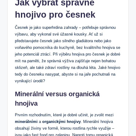
Jak vybrat správné
hnojivo pro česnek
Česnek je jako superhrdina zahrady – potřebuje správnou
výbavu, aby vykonal své úžasné kousky. Ať už si
představujete česnek jako silného gladiátora nebo jako
voňavého pomocníka do kuchyně, bez kvalitního hnojiva se
jeho potenciál ztrácí. Při výběru hnojiva pro česnek je dobré
mít na paměti, že správná výživa zajišťuje nejen bohatou
sklizeň, ale také zdraví rostliny na dlouhá léta. Jaké hnojivo
tedy do česneku nasypat, abyste si na jaře pochutnali na
vynikající úrodě?
Minerální versus organická
hnojiva
Prvním rozhodnutím, které je dobré učinit, je zvolit mezi
minerálními
a
organickými hnojivy
. Minerální hnojiva
obsahují živiny ve formě, kterou rostlina rychle využije –
jsou jako fast food pro zeleninu. Naproti tomu organická