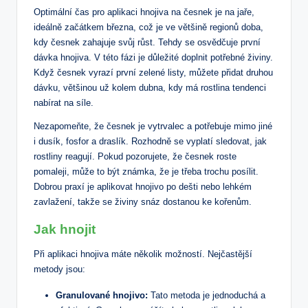
Optimální čas pro aplikaci hnojiva na česnek je na jaře,
ideálně začátkem března, což je ve většině regionů doba,
kdy česnek zahajuje svůj růst. Tehdy se osvědčuje první
dávka hnojiva. V této fázi je důležité doplnit potřebné živiny.
Když česnek vyrazí první zelené listy, můžete přidat druhou
dávku, většinou už kolem dubna, kdy má rostlina tendenci
nabírat na síle.
Nezapomeňte, že česnek je vytrvalec a potřebuje mimo jiné
i dusík, fosfor a draslík. Rozhodně se vyplatí sledovat, jak
rostliny reagují. Pokud pozorujete, že česnek roste
pomaleji, může to být známka, že je třeba trochu posílit.
Dobrou praxí je aplikovat hnojivo po dešti nebo lehkém
zavlažení, takže se živiny snáz dostanou ke kořenům.
Jak hnojit
Při aplikaci hnojiva máte několik možností. Nejčastější
metody jsou:
Granulované hnojivo:
Tato metoda je jednoduchá a