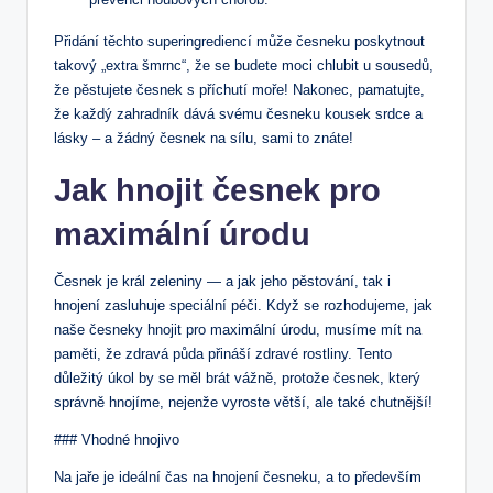
Přidání těchto superingrediencí může česneku poskytnout
takový „extra šmrnc“, že se budete moci chlubit u sousedů,
že pěstujete česnek s příchutí moře! Nakonec, pamatujte,
že každý zahradník dává svému česneku kousek srdce a
lásky – a žádný česnek na sílu, sami to znáte!
Jak hnojit česnek pro
maximální úrodu
Česnek je král zeleniny — a jak jeho pěstování, tak i
hnojení zasluhuje speciální péči. Když se rozhodujeme, jak
naše česneky hnojit pro maximální úrodu, musíme mít na
paměti, že zdravá půda přináší zdravé rostliny. Tento
důležitý úkol by se měl brát vážně, protože česnek, který
správně hnojíme, nejenže vyroste větší, ale také chutnější!
### Vhodné hnojivo
Na jaře je ideální čas na hnojení česneku, a to především