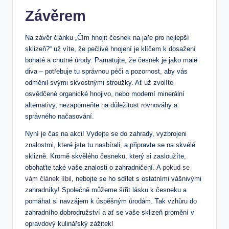
Závěrem
Na závěr článku „Čím hnojit česnek na jaře pro nejlepší
sklizeň?“ už víte, že pečlivé hnojení je klíčem k dosažení
bohaté a chutné úrody. Pamatujte, že česnek je jako malé
diva – potřebuje tu správnou péči a pozornost, aby vás
odměnil svými skvostnými stroužky. Ať už zvolíte
osvědčené organické hnojivo, nebo moderní minerální
alternativy, nezapomeňte na důležitost rovnováhy a
správného načasování.
Nyní je čas na akci! Vydejte se do zahrady, vyzbrojeni
znalostmi, které jste tu nasbírali, a připravte se na skvélé
sklizně. Kromě skvělého česneku, který si zasloužíte,
obohaťte také vaše znalosti o zahradničení. A
pokud se
vám článek líbil
, nebojte se ho sdílet s ostatními vášnivými
zahradníky! Společně můžeme šířit lásku k česneku a
pomáhat si navzájem k úspěšným úrodám. Tak vzhůru do
zahradního dobrodružství a ať se vaše sklizeň promění v
opravdový kulinářský zážitek!