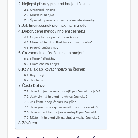
Nejlepší přísady pro jarní hnojení česneku
Organické hnojivo
Minerální hnojiva
Špeciální přísady pro extra šťavnaté stroužky!
Jak hnojit česnek pro maximální úrodu
Doporučené metody hnojení česneku
Organická hnojiva: Přírodní kouzlo
Minerální hnojiva: Efektivita na prvním místě
Hnojivé směsi a tipy
Co zpomaluje růst česneku a hnojení
Přírodní překážky
Právě čas na hnojení
Kdy a jak aplikovat hnojivo na česnek
Kdy hnojit
Jak hnojit
Časté Dotazy
Jaké hnojení je nejvhodnější pro česnek na jaře?
Jaký vliv má hnojení na výnos česneku?
Jak často hnojit česnek na jaře?
Jaké jsou příznaky nedostatku živin u česneku?
Jaké organické hnojivo je nejlepší pro česnek?
Může mít hnojení vliv na chuť a kvalitu česneku?
Závěrem