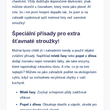
chaotické. Vždy dodržujte doporučené dávkování, jinak
můžete skončit s česnekem, který roste jako plevel. Ať
víte, že i mé první hnojení dopadlo tak, že jsem si na
zahradě vypěstoval spíš metrové listy než samotné
stroužky!
Špeciální přísady pro extra
šťavnaté stroužky!
Možná byste chtěli jít i zahradními trendy a použít nějaké
zvláštní přísady. Například
mleté řasy
nebo
popel z dřeva
dodají česneku nejen minerální látky, ale také enzymy,
které napomáhají zdravému růstu. A víte, co je na tom
nejlepší? Můžete se jako zahradník podílet na ekologickém
cyklu, když se rozhodnete recyklovat zbytky z vaší
kuchyně.
Mleté řasy
: Zvyšují schopnost půdy zadržovat
vlhkost.
Popel z dřeva
: Obsahuje draslík a vápník, skvélé pro
prevenci houbových chorob.