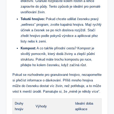
efektivní. Granule rozprášíte kolem rostlin a lehce
zapravíte do půdy. Tento způsob je ideální pro pomalé
uvolňování živin.
Tekuté hnojivo:
Pokud chcete udělat česneku pravý
„wellness“ program, zvolte kapalná hnojiva. Mají rychlý
účinek a česnek se po nich doslova rozjíždí. Stačí
zředit hnojivo podle pokynů výrobce a aplikovat přez
listy nebo k zemi.
Kompost:
A co takhle přírodní cesta? Kompost je
skvělý pomocník, který dodá živiny a zlepší půdní
strukturu. Pokud máte trochu kompostu po ruce,
přidejte ho kolem česneku, když začíná růst.
Pokud se rozhodnete pro granulované hnojivo, nezapomeňte
si přečíst informace o dávkování. Příliš mnoho hnojiva
může do česneku dostat víc živin, než potřebuje, a to může
vést k menší úrodě. Pamatujte si, že „méně je někdy více“.
Druhy
Idealní doba
Výhody
hnojiv
aplikace