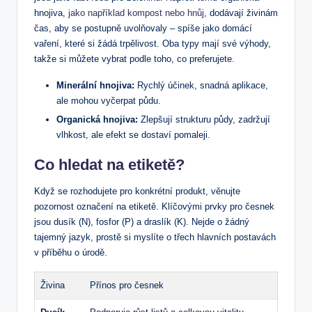
hnojiva,
jako například kompost nebo hnůj
, dodávají živinám
čas, aby se postupně uvolňovaly – spíše jako domácí
vaření, které si žádá trpělivost. Oba typy mají své výhody,
takže si můžete vybrat podle toho, co preferujete.
Minerální hnojiva:
Rychlý účinek, snadná aplikace,
ale mohou vyčerpat půdu.
Organická hnojiva:
Zlepšují strukturu půdy, zadržují
vlhkost, ale efekt se dostaví pomaleji.
Co hledat na etiketě?
Když se rozhodujete pro konkrétní produkt, věnujte
pozornost označení na etiketě. Klíčovými prvky pro česnek
jsou dusík (N), fosfor (P) a draslík (K). Nejde o žádný
tajemný jazyk, prostě si myslíte o třech hlavních postavách
v příběhu o úrodě.
Živina
Přínos pro česnek