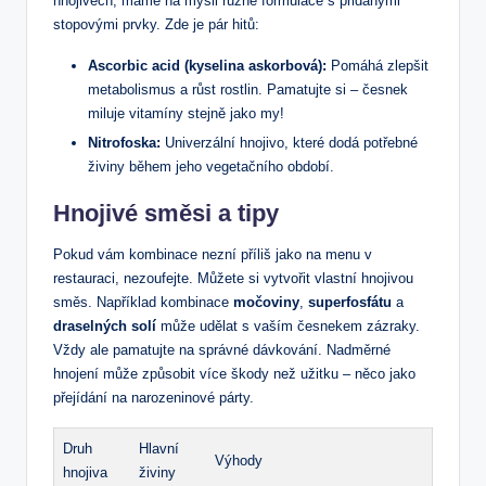
hnojivech, máme na mysli různé formulace s přidanými
stopovými prvky. Zde je pár hitů:
Ascorbic acid (kyselina askorbová):
Pomáhá zlepšit
metabolismus a růst rostlin. Pamatujte si – česnek
miluje vitamíny stejně jako my!
Nitrofoska:
Univerzální hnojivo, které dodá potřebné
živiny během jeho vegetačního období.
Hnojivé směsi a tipy
Pokud vám kombinace nezní příliš jako na menu v
restauraci, nezoufejte. Můžete si vytvořit vlastní hnojivou
směs. Například kombinace
močoviny
,
superfosfátu
a
draselných solí
může udělat s vaším česnekem zázraky.
Vždy ale pamatujte na správné dávkování. Nadměrné
hnojení může způsobit více škody než užitku – něco jako
přejídání na narozeninové párty.
Druh
Hlavní
Výhody
hnojiva
živiny