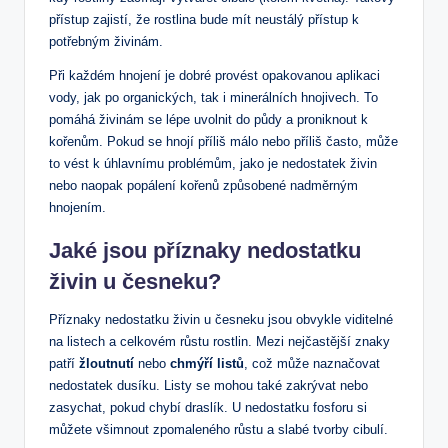
přístup zajistí, že rostlina bude mít neustálý přístup k
potřebným živinám.
Při každém hnojení je dobré provést opakovanou aplikaci
vody, jak po organických, tak i minerálních hnojivech. To
pomáhá živinám se lépe uvolnit do půdy a proniknout k
kořenům. Pokud se hnojí příliš málo nebo příliš často, může
to vést k úhlavnímu problémům, jako je nedostatek živin
nebo naopak popálení kořenů způsobené nadměrným
hnojením.
Jaké jsou příznaky nedostatku
živin u česneku?
Příznaky nedostatku živin u česneku jsou obvykle viditelné
na listech a celkovém růstu rostlin. Mezi nejčastější znaky
patří
žloutnutí
nebo
chmýří listů
, což může naznačovat
nedostatek dusíku. Listy se mohou také zakrývat nebo
zasychat, pokud chybí draslík. U nedostatku fosforu si
můžete všimnout zpomaleného růstu a slabé tvorby cibulí.