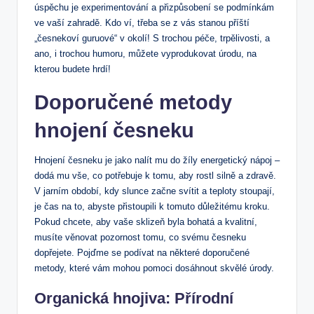
úspěchu je experimentování a přizpůsobení se podmínkám
ve vaší zahradě. Kdo ví, třeba se z vás stanou příští
„česnekoví guruové“ v okolí! S trochou péče, trpělivosti, a
ano, i trochou humoru, můžete vyprodukovat úrodu, na
kterou budete hrdí!
Doporučené metody
hnojení česneku
Hnojení česneku je jako nalít mu do žíly energetický nápoj –
dodá mu vše, co potřebuje k tomu, aby rostl silně a zdravě.
V jarním období, kdy slunce začne svítit a teploty stoupají,
je čas na to, abyste přistoupili k tomuto důležitému kroku.
Pokud chcete, aby vaše sklizeň byla bohatá a kvalitní,
musíte věnovat pozornost tomu, co svému česneku
dopřejete. Pojďme se podívat na některé doporučené
metody, které vám mohou pomoci dosáhnout skvělé úrody.
Organická hnojiva: Přírodní