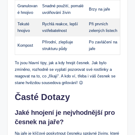
Granulovan
Snadné použití, pomalé
Brzy na jaře
é hnojivo
uvolňování živin
Tekuté
Rychlá reakce, lepší
Při prvních
hnojivo
vstřebatelnost
zelených listech
Přírodní, zlepšuje
Po zavláčení na
Kompost
strukturu půdy
jaře
To jsou hlavní tipy, jak a kdy hnojit česnek. Jak bylo
zmíněno, rozhodně se vyplatí pozorovat své rostlinky a
reagovat na to, co „říkají“. A kdo ví, třeba i váš česnek se
stane hvězdou sousedova grilování! 😉
Časté Dotazy
Jaké hnojení je nejvhodnější pro
česnek na jaře?
Na jaře je klíčové poskytnout česneku správné živiny, které