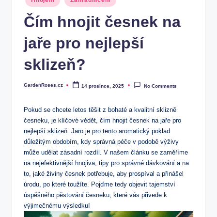
Hnojení
Zahradničení
in
Čím hnojit česnek na
jaře pro nejlepší
sklizeň?
GardenRoses.cz
14 prosince, 2025
No Comments
Posted
by
Pokud se chcete letos těšit z bohaté a kvalitní sklizně
česneku, je klíčové vědět, čím hnojit česnek na jaře pro
nejlepší sklizeň. Jaro je pro tento aromatický poklad
důležitým obdobím, kdy správná péče v podobě výživy
může udělat zásadní rozdíl. V našem článku se zaměříme
na nejefektivnější hnojiva, tipy pro správné dávkování a na
to, jaké živiny česnek potřebuje, aby prospíval a přinášel
úrodu, po které toužíte. Pojďme tedy objevit tajemství
úspěšného pěstování česneku, které vás přivede k
výjimečnému výsledku!