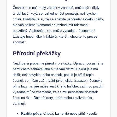
Česnek, ten náš malý zázrak v zahradě, může být někdy
tvrdohlavý, když se rozhodne růst pomaleji, než bychom
chtěli. Představte si, že se snažíte uspořádat skvělou párty,
ale váš nejlepší kamarád se rozhodl být tak trochu
opozděný. A přesně tak to může vypadat s česnekem!
Existuje hned několik faktorů, které mohou tento proces
zpomalit.
Přírodní překážky
Nejdříve si proberme přírodní překážky. Opravu, počasí si s
námi často zahrává jako s malými dětmi. Pokud je zima
delší, než obvykle, nebo naopak, pokud je příliš teplo,
česnek se může začít tvářit jako nelida. Zasazení česneku
příliš brzy na jaře může vést k jeho hnilobě, zatímco pozdní
výsadba může znamenat, že se mu nedostane dostatek
času na růst. Další faktory, které mohou ovlivnit růst,
zahrnují:
Kvalita půdy:
Chudá, kamenitá nebo příliš kyselá