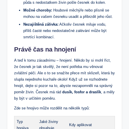
půda s nedostatkem živin pošle česnek do kolen.
Možné choroby:
Houbové měchýře nebo plísně se
mohou na vašem česneku usadit a přibrzdit jeho růst.
Nezajištěná zálivka:
Ačkoliv česnek miluje vodu,
příliš časté nebo nedostatečné zalévání může být
smrtící kombinací.
Právě čas na hnojení
A teď k tomu zásadnímu – hnojení. Někdo by si mohl říct,
že česnek je tak skvělý, že není potřeba mu věnovat
zvláštní péči. Ale o to se snažíte přece mít sklizeň, která by
slupla nejednoho kuchaře okolo! Když už se rozhodnete
hnojit, dejte si pozor na to, abyste nezapomněli na správný
poměr živin. Česnek má rád
dusík, fosfor a draslík
, a měly
by být v určitém poměru.
Zde se hnojivo může rozdělit na několik typů:
Typ
Jaké živiny
Kdy aplikovat
hnojiva
obsahuje