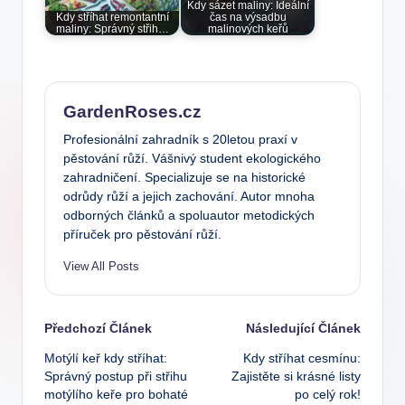
Kdy sázet maliny: Ideální
Kdy stříhat remontantní
čas na výsadbu
maliny: Správný střih…
malinových keřů
GardenRoses.cz
Profesionální zahradník s 20letou praxí v
pěstování růží. Vášnivý student ekologického
zahradničení. Specializuje se na historické
odrůdy růží a jejich zachování. Autor mnoha
odborných článků a spoluautor metodických
příruček pro pěstování růží.
View All Posts
Post
Předchozí Článek
Následující Článek
Motýlí keř kdy stříhat:
Kdy stříhat cesmínu:
navigation
Správný postup při střihu
Zajistěte si krásné listy
motýlího keře pro bohaté
po celý rok!