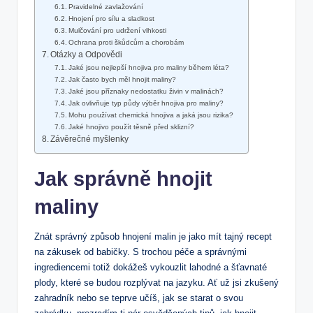
Pravidelné zavlažování
Hnojení pro sílu a sladkost
Mulčování pro udržení vlhkosti
Ochrana proti škůdcům a chorobám
Otázky a Odpovědi
Jaké jsou nejlepší hnojiva pro maliny během léta?
Jak často bych měl hnojit maliny?
Jaké jsou příznaky nedostatku živin v malinách?
Jak ovlivňuje typ půdy výběr hnojiva pro maliny?
Mohu používat chemická hnojiva a jaká jsou rizika?
Jaké hnojivo použít těsně před sklizní?
Závěrečné myšlenky
Jak správně hnojit
maliny
Znát správný způsob hnojení malin je jako mít tajný recept
na zákusek od babičky. S trochou péče a správnými
ingrediencemi totiž dokážeš vykouzlit lahodné a šťavnaté
plody, které se budou rozplývat na jazyku. Ať už jsi zkušený
zahradník nebo se teprve učíš, jak se starat o svou