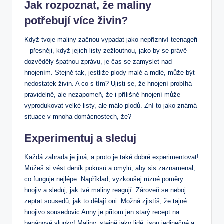
Jak rozpoznat, že maliny
potřebují více živin?
Když tvoje maliny začnou vypadat jako nepřízniví teenageři
– přesněji, když jejich listy zežloutnou, jako by se právě
dozvěděly špatnou zprávu, je čas se zamyslet nad
hnojením. Stejně tak, jestliže plody malé a mdlé, může být
nedostatek živin. A co s tím? Ujisti se, že hnojení probíhá
pravidelně, ale nezapomeň, že i přílišné hnojení může
vyprodukovat velké listy, ale málo plodů. Zní to jako známá
situace v mnoha domácnostech, že?
Experimentuj a sleduj
Každá zahrada je jiná, a proto je také dobré experimentovat!
Můžeš si vést deník pokusů a omylů, aby sis zaznamenal,
co funguje nejlépe. Například, vyzkoušej různé poměry
hnojiv a sleduj, jak tvé maliny reagují. Zároveň se neboj
zeptat sousedů, jak to dělají oni. Možná zjistíš, že tajné
hnojivo sousedovic Anny je přitom jen starý recept na
banánové slupky! Maliny, stejně jako lidé, jsou jedinečné a