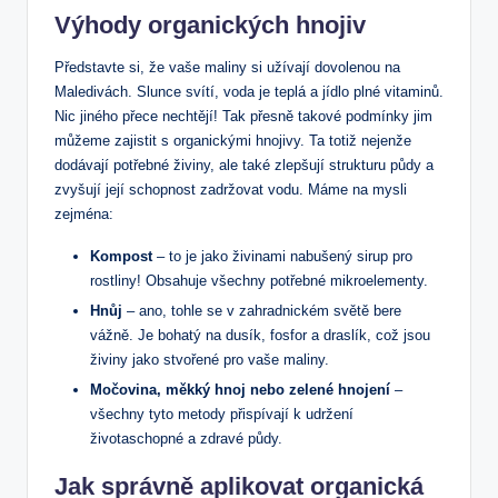
Výhody organických hnojiv
Představte si, že vaše maliny si užívají dovolenou na
Maledivách. Slunce svítí, voda je teplá a jídlo plné vitaminů.
Nic jiného přece nechtějí! Tak přesně takové podmínky jim
můžeme zajistit s organickými hnojivy. Ta totiž nejenže
dodávají potřebné živiny, ale také zlepšují strukturu půdy a
zvyšují její schopnost zadržovat vodu. Máme na mysli
zejména:
Kompost
– to je jako živinami nabušený sirup pro
rostliny! Obsahuje všechny potřebné mikroelementy.
Hnůj
– ano, tohle se v zahradnickém světě bere
vážně. Je bohatý na dusík, fosfor a draslík, což jsou
živiny jako stvořené pro vaše maliny.
Močovina, měkký hnoj nebo zelené hnojení
–
všechny tyto metody přispívají k udržení
životaschopné a zdravé půdy.
Jak správně aplikovat organická