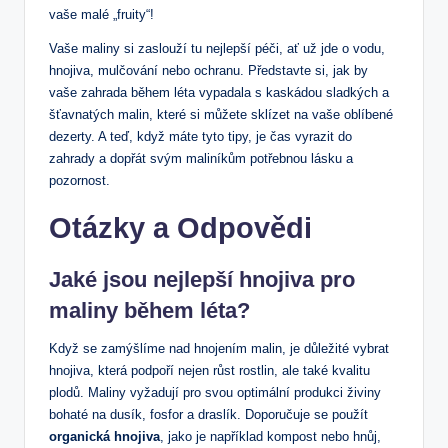
vaše malé „fruity“!
Vaše maliny si zaslouží tu nejlepší péči, ať už jde o vodu,
hnojiva, mulčování nebo ochranu. Představte si, jak by
vaše zahrada během léta vypadala s kaskádou sladkých a
šťavnatých malin, které si můžete sklízet na vaše oblíbené
dezerty. A teď, když máte tyto tipy, je čas vyrazit do
zahrady a dopřát svým maliníkům potřebnou lásku a
pozornost.
Otázky a Odpovědi
Jaké jsou nejlepší hnojiva pro
maliny během léta?
Když se zamýšlíme nad hnojením malin, je důležité vybrat
hnojiva, která podpoří nejen růst rostlin, ale také kvalitu
plodů. Maliny vyžadují pro svou optimální produkci živiny
bohaté na dusík, fosfor a draslík. Doporučuje se použít
organická hnojiva
, jako je například kompost nebo hnůj,