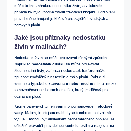
může to být známkou nedostatku živin, a v takovém
případě by bylo vhodné zvýšit frekvenci hnojení. Udržování
pravidelného hnojení je klíčové pro zajištění sladkých a
zdravých plodů.
Jaké jsou příznaky nedostatku
živin v malinách?
Nedostatek živin se může projevovat různými způsoby.
Například
nedostatek dusíku
se může projevovat
žloutnoucími listy, zatímco
nedostatek fosforu
může
způsobit zpožděný růst rostlin a málo plodů. Pokud si
všimnete typického
zčervenání nebo hnědnutí
listů, může
to naznačovat nedostatek draslíku, který je klíčový pro
dozrávání plodů.
Kromě barevných změn vám mohou napovědět i
plodové
vady
. Maliny, které jsou malé, kyselé nebo se nekvalitně
vyvíjejí, mohou být důsledkem nedostatečného hnojení. Je
důležité provádět pravidelnou kontrolu rostlin a reagovat na