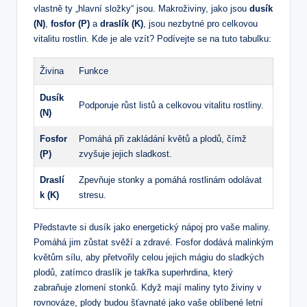
vlastně ty „hlavní složky“ jsou. Makroživiny, jako jsou
dusík
(N)
,
fosfor (P)
a
draslík (K)
, jsou nezbytné pro celkovou
vitalitu rostlin. Kde je ale vzít? Podívejte se na tuto tabulku:
Živina
Funkce
Dusík
Podporuje růst listů a celkovou vitalitu rostliny.
(N)
Fosfor
Pomáhá při zakládání květů a plodů, čímž
(P)
zvyšuje jejich sladkost.
Draslí
Zpevňuje stonky a pomáhá rostlinám odolávat
k (K)
stresu.
Představte si dusík jako energetický nápoj pro vaše maliny.
Pomáhá jim zůstat svěží a zdravé. Fosfor dodává malinkým
květům sílu, aby přetvořily celou jejich mágiu do sladkých
plodů, zatímco draslík je takřka superhrdina, který
zabraňuje zlomení stonků. Když mají maliny tyto živiny v
rovnováze, plody budou šťavnaté jako vaše oblíbené letní