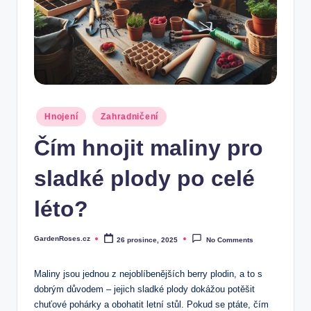
Posted
Hnojení
Zahradničení
in
Čím hnojit maliny pro
sladké plody po celé
léto?
GardenRoses.cz
26 prosince, 2025
No Comments
Posted
by
Maliny jsou jednou z nejoblíbenějších berry plodin, a to s
dobrým důvodem – jejich sladké plody dokážou potěšit
chuťové pohárky a obohatit letní stůl. Pokud se ptáte, čím