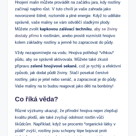
Hnojení malin můžete provádět na začátku jara, kdy rostliny
začínají naplno růst. V tuto chvíli je vaše zahrada jako
novorozené štěně, roztomilé a plné energie. Když to uděláte
správně, vaše maliny se vám odvděčí sladkými plody.
Můžete zvolit
kapkovou zalévací techniku
,
aby se živiny
dostaly přímo
k rostlinám, anebo prostě rozmístit hnojivo
kolem základny rostliny a jemně ho zapracovat do půdy.
Vždy nezapomínejte na vodu. Hnojiva potřebují *vlhkou*
půdu, aby se správně aktivovala. Můžete také zkusit
přípravu
zelené hnojivové sekané
, což je rychlý a efektivní
způsob, jak dodat půdě živiny. Stačí posekat čerstvé
rostliny, jako je jetel nebo senáč, a zapracovat je do půdy.
Vaše maliny na to budou reagovat jako děti na bonbóny!
Co říká věda?
Různé výzkumy ukazují, že přírodní hnojiva nejen zlepšují
kvalitu plodů, ale také zvyšují odolnost rostlin vůči
škůdcům. Například, když se procento *organické látky v
půdě* zvýší, rostliny jsou schopny lépe bojovat proti