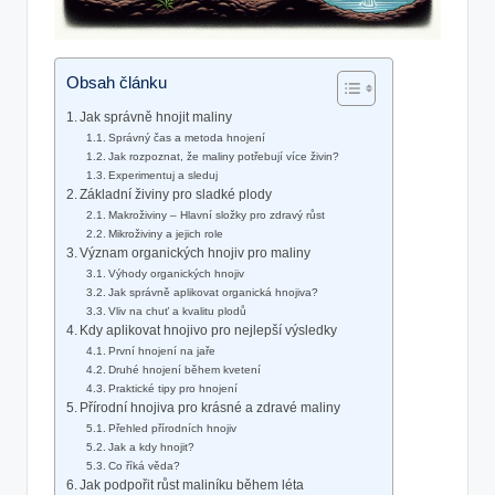
Obsah článku
Jak správně hnojit maliny
Správný čas a metoda hnojení
Jak rozpoznat, že maliny potřebují více živin?
Experimentuj a sleduj
Základní živiny pro sladké plody
Makroživiny – Hlavní složky pro zdravý růst
Mikroživiny a jejich role
Význam organických hnojiv pro maliny
Výhody organických hnojiv
Jak správně aplikovat organická hnojiva?
Vliv na chuť a kvalitu plodů
Kdy aplikovat hnojivo pro nejlepší výsledky
První hnojení na jaře
Druhé hnojení během kvetení
Praktické tipy pro hnojení
Přírodní hnojiva pro krásné a zdravé maliny
Přehled přírodních hnojiv
Jak a kdy hnojit?
Co říká věda?
Jak podpořit růst maliníku během léta