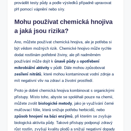
provádět testy půdy a podle výsledků případně upravovat
pH pomocí vápnění nebo síry.
Mohu používat chemická hnojiva
a jaká jsou rizika?
Ano, můžete používat chemická hnojiva, ale je potřeba si
být vědom možných rizik. Chemické hnojivo může rychle
dodat rostlinám potřebné živiny, ale při nadměrném
používání může dojít k
únavě půdy
a
opotřebení
mikrobiální aktivity
v půdě. Dále mohou způsobovat
zesílení nitrátů
, které mohou kontaminovat vodní zdroje a
mít negativní vliv na zdraví a životní prostředí.
Proto je dobré chemická hnojiva kombinovat s organickými
přístupy. Místo toho, abyste se spoléhali pouze na chemii,
můžete zvolit
biologické metody
, jako je využívání černé
mulčovací fólie, která snižuje potřebu herbicidů, nebo
způsob hnojení na bázi enzýmů
, při kterém se zvyšuje
biologická aktivita půdy. Takové přístupy podporují zdravý
růst rostlin, zvyšují kvalitu plodů a snižují negativní dopady