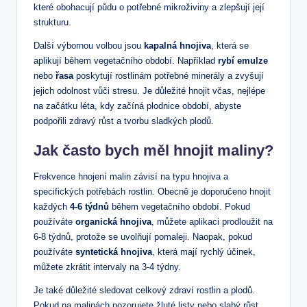
které obohacují půdu o potřebné mikroživiny a zlepšují její
strukturu.
Další výbornou volbou jsou
kapalná hnojiva
, která se
aplikují během vegetačního období. Například
rybí emulze
nebo
řasa
poskytují rostlinám potřebné minerály a zvyšují
jejich odolnost vůči stresu. Je důležité hnojit včas, nejlépe
na začátku léta, kdy začíná plodnice období, abyste
podpořili zdravý růst a tvorbu sladkých plodů.
Jak často bych měl hnojit maliny?
Frekvence hnojení malin závisí na typu hnojiva a
specifických potřebách rostlin. Obecně je doporučeno hnojit
každých
4-6 týdnů
během vegetačního období. Pokud
používáte
organická hnojiva
, můžete aplikaci prodloužit na
6-8 týdnů, protože se uvolňují pomaleji. Naopak, pokud
používáte
syntetická hnojiva
, která mají rychlý účinek,
můžete zkrátit intervaly na 3-4 týdny.
Je také důležité sledovat celkový zdraví rostlin a plodů.
Pokud na malinách pozorujete žluté listy nebo slabý růst,