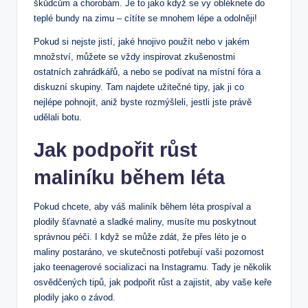
škůdcům a chorobám. Je to jako když se vy obléknete do
teplé bundy na zimu – cítíte se mnohem lépe a odolněji!
Pokud si nejste jistí, jaké hnojivo použít nebo v jakém
množství, můžete se vždy inspirovat zkušenostmi
ostatních zahrádkářů, a nebo se podívat na místní fóra a
diskuzní skupiny. Tam najdete užitečné tipy, jak ji co
nejlépe pohnojit, aniž byste rozmýšleli, jestli jste právě
udělali botu.
Jak podpořit růst
maliníku během léta
Pokud chcete, aby váš maliník během léta prospíval a
plodily šťavnaté a sladké maliny, musíte mu poskytnout
správnou péči. I když se může zdát, že přes léto je o
maliny postaráno, ve skutečnosti potřebují vaši pozornost
jako teenagerové socializaci na Instagramu. Tady je několik
osvědčených tipů, jak podpořit růst a zajistit, aby vaše keře
plodily jako o závod.