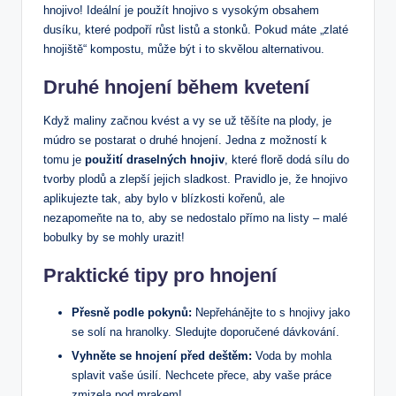
hnojivo! Ideální je použít hnojivo s vysokým obsahem
dusíku, které podpoří růst listů a stonků. Pokud máte „zlaté
hnojiště“ kompostu, může být i to skvělou alternativou.
Druhé hnojení během kvetení
Když maliny začnou kvést a vy se už těšíte na plody, je
múdro se postarat o druhé hnojení. Jedna z možností k
tomu je
použití draselných hnojiv
, které florě dodá sílu do
tvorby plodů a zlepší jejich sladkost. Pravidlo je, že hnojivo
aplikujezte tak, aby bylo v blízkosti kořenů, ale
nezapomeňte na to, aby se nedostalo přímo na listy – malé
bobulky by se mohly urazit!
Praktické tipy pro hnojení
Přesně podle pokynů:
Nepřehánějte to s hnojivy jako
se solí na hranolky. Sledujte doporučené dávkování.
Vyhněte se hnojení před deštěm:
Voda by mohla
splavit vaše úsilí. Nechcete přece, aby vaše práce
zmizela pod mrakem!