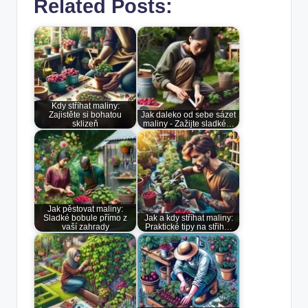
Related Posts:
Kdy stříhat maliny:
Zajistěte si bohatou
Jak daleko od sebe sázet
sklizeň
maliny - Zažijte sladké…
Jak pěstovat maliny:
Sladké bobule přímo z
Jak a kdy stříhat maliny:
vaší zahrady
Praktické tipy na střih…