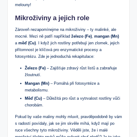
melouny!
Mikroživiny a jejich role
Zároveň nezapomínejme na mikroživiny – ty malinké, ale
mocné. Mezi ně patří například
železo (Fe)
,
mangan (Mn)
a
měď (Cu)
. I když jich rostliny potřebují jen zlomek, jejich
přítomnost je klíčová pro enzymatické procesy a
fotosyntézu. Zde je jednoduchá rekapitulace:
Železo (Fe)
– Zajišťuje zdravý růst listů a zabraňuje
žloutnutí.
Mangan (Mn)
– Pomáhá při fotosyntéze a
metabolismu.
Měď (Cu)
– Důležitá pro růst a vytrvalost rostliny vůči
chorobám.
Pokud by vaše maliny mohly mluvit, pravděpodobně by vám
s radostí povídaly, jak se jim skvěle míhá, když mají po
ruce všechny tyto mikroživiny. Věděli jste, že i malé
množství těchto prvků může ovlivnit chuť plodů? Je to jako