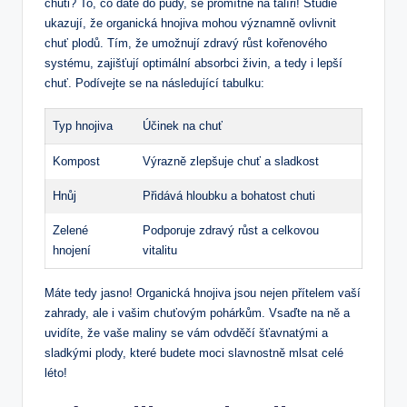
chuti? To, co dáte do půdy, se promítne na talíři! Studie
ukazují, že organická hnojiva mohou významně ovlivnit
chuť plodů. Tím, že umožnují zdravý růst kořenového
systému, zajišťují optimální absorbci živin, a tedy i lepší
chuť. Podívejte se na následující tabulku:
Typ hnojiva
Účinek na chuť
Kompost
Výrazně zlepšuje chuť a sladkost
Hnůj
Přidává hloubku a bohatost chuti
Zelené
Podporuje zdravý růst a celkovou
hnojení
vitalitu
Máte tedy jasno! Organická hnojiva jsou nejen přítelem vaší
zahrady, ale i vašim chuťovým pohárkům. Vsaďte na ně a
uvidíte, že vaše maliny se vám odvděčí šťavnatými a
sladkými plody, které budete moci slavnostně mlsat celé
léto!