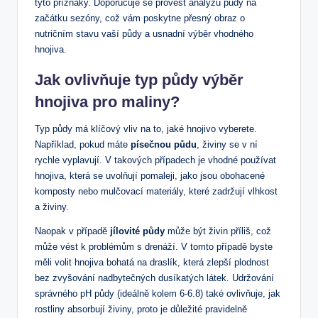
tyto příznaky. Doporučuje se provést analýzu půdy na
začátku sezóny, což vám poskytne přesný obraz o
nutričním stavu vaší půdy a usnadní výběr vhodného
hnojiva.
Jak ovlivňuje typ půdy výběr
hnojiva pro maliny?
Typ půdy má klíčový vliv na to, jaké hnojivo vyberete.
Například, pokud máte
písečnou půdu
, živiny se v ní
rychle vyplavují. V takových případech je vhodné používat
hnojiva, která se uvolňují pomaleji, jako jsou obohacené
komposty nebo mulčovací materiály, které zadržují vlhkost
a živiny.
Naopak v případě
jílovité půdy
může být živin příliš, což
může vést k problémům s drenáží. V tomto případě byste
měli volit hnojiva bohatá na draslík, která zlepší plodnost
bez zvyšování nadbytečných dusíkatých látek. Udržování
správného pH půdy (ideálně kolem 6-6.8) také ovlivňuje, jak
rostliny absorbují živiny, proto je důležité pravidelně