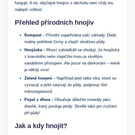
funguje. A ne, obyčejné hnojivo z obchodu není vždy tou
nejlepší volbou!
Přehled přírodních hnojiv
Kompost
– Přírodní superhrdina vaší zahrady. Dodá
maliny potřebné živiny a zlepší strukturu půdy.
Hnojůvka
– Mnozí zahrádkáři se shodují, že hnojůvka
z kravského nebo slepičího trusu je skvělým
variabilním přístupem. Ale pozor na dávkování – méně
je někdy více!
Zelené hnojení
– Například jetel nebo vika, které se
vysazují a poté zarývají do půdy, podporují růst
mikroorganismů.
Popel z dřeva
– Obsahuje důležité minerály jako
draslík, který posiluje plody. Skvělé také pro zvýšení
pH půdy!
Jak a kdy hnojit?