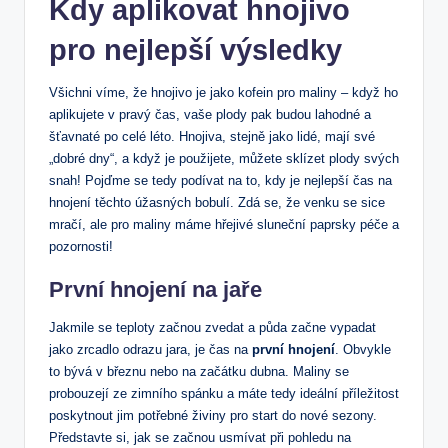
Kdy aplikovat hnojivo
pro nejlepší výsledky
Všichni víme, že hnojivo je jako kofein pro maliny – když ho
aplikujete v pravý čas, vaše plody pak budou lahodné a
šťavnaté po celé léto. Hnojiva, stejně jako lidé, mají své
„dobré dny“, a když je použijete, můžete sklízet plody svých
snah! Pojďme se tedy podívat na to, kdy je nejlepší čas na
hnojení těchto úžasných bobulí. Zdá se, že venku se sice
mračí, ale pro maliny máme hřejivé sluneční paprsky péče a
pozornosti!
První hnojení na jaře
Jakmile se teploty začnou zvedat a půda začne vypadat
jako zrcadlo odrazu jara, je čas na
první hnojení
. Obvykle
to bývá v březnu nebo na začátku dubna. Maliny se
probouzejí ze zimního spánku a máte tedy ideální příležitost
poskytnout jim potřebné živiny pro start do nové sezony.
Představte si, jak se začnou usmívat při pohledu na