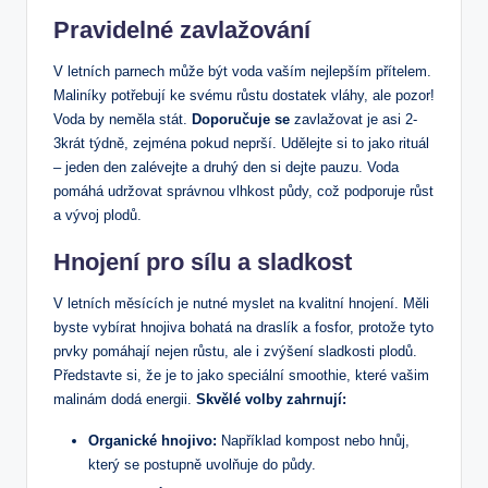
Pravidelné zavlažování
V letních parnech může být voda vaším nejlepším přítelem.
Maliníky potřebují ke svému růstu dostatek vláhy, ale pozor!
Voda by neměla stát.
Doporučuje se
zavlažovat je asi 2-
3krát týdně, zejména pokud neprší. Udělejte si to jako rituál
– jeden den zalévejte a druhý den si dejte pauzu. Voda
pomáhá udržovat správnou vlhkost půdy, což podporuje růst
a vývoj plodů.
Hnojení pro sílu a sladkost
V letních měsících je nutné myslet na kvalitní hnojení. Měli
byste vybírat hnojiva bohatá na draslík a fosfor, protože tyto
prvky pomáhají nejen růstu, ale i zvýšení sladkosti plodů.
Představte si, že je to jako speciální smoothie, které vašim
malinám dodá energii.
Skvělé volby zahrnují:
Organické hnojivo:
Například kompost nebo hnůj,
který se postupně uvolňuje do půdy.