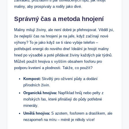
zahrádku, prozradím ti pár osvědčených tipů, jak hnojit
maliny, aby prospívaly a rodily jako divé.
Správný čas a metoda hnojení
Maliny milují živiny, ale není dobré je přehnojovat. Věděl jsi,
že nejlepší čas na hnojení je na jaře, když začínají nové
výhony? To je jako když se ti ráno vybije telefon –
potřebuješ energii do nového dne! Ideální je hnojit maliny
hned po výsadbě a poté přidávat živiny každých pár týdnů.
Můžeš použít hnojiva s vyšším obsahem fosforu pro
podporu kvetení a plodnosti. Takže, co použít?
Kompost:
Skvělý pro oživení půdy a dodání
přírodních živin.
Organická hnojiva:
Například hnůj nebo pelty z
mořských řas, které přinášejí do půdy potřebné
minerály.
Umělá hnojiva:
S azotem, fosforem a draslíkem, ale
nezapomeň na míru – méně je někdy více!