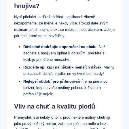
hnojiva?
Nyní přichází ta důležitá část – aplikace! Hlavně
nezapomeňte, že méně je někdy více. Pokud dáte svým
malinám příliš hnojiv, efekt se může minout účinkem. Zde je
pár tipů, které se mi osvědčily:
Důsledně dodržujte doporučení na obalu.
Než
začnete s hnojivem šplhat k oblakům, přečtěte si,
kolik je přiměřené množství.
Rozdělte aplikaci na několik menších dávek.
Maliny
si zaslouží delikátní jídlo, ne výživné bombardy!
Nejlepší období pro přihnojování
je na jaře a po
sklizni, kdy se vaše rostliny pohnou k životu a
potřebují je nejvíc.
Vliv na chuť a kvalitu plodů
Přemýšleli jste někdy o tom, proč některé maliny chutnají
jako pravý božský nektar, zatímco jiné jsou mdlé a bez