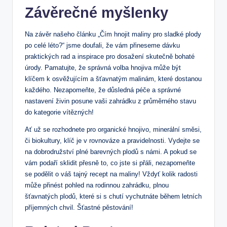
Závěrečné myšlenky
Na závěr našeho článku „Čím hnojit maliny pro sladké plody
po celé léto?“ jsme doufali, že vám přineseme dávku
praktických rad a inspirace pro dosažení skutečně bohaté
úrody. Pamatujte, že správná volba hnojiva může být
klíčem k osvěžujícím a šťavnatým malinám, které dostanou
každého. Nezapomeňte, že důsledná péče a správné
nastavení živin posune vaši zahrádku z průměrného stavu
do kategorie vítězných!
Ať už se rozhodnete pro organické hnojivo, minerální směsi,
či biokultury, klíč je v rovnováze a pravidelnosti. Vydejte se
na dobrodružství plné barevných plodů s námi. A pokud se
vám podaří sklidit přesně to, co jste si přáli, nezapomeňte
se podělit o váš tajný recept na maliny! Vždyť kolik radosti
může přinést pohled na rodinnou zahrádku, plnou
šťavnatých plodů, které si s chutí vychutnáte během letních
příjemných chvil. Šťastné pěstování!