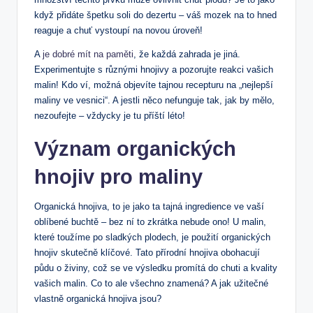
když přidáte špetku soli do dezertu – váš mozek na to hned
reaguje a chuť vystoupí na novou úroveň!
A
je dobré mít na paměti
, že každá zahrada je jiná.
Experimentujte s různými hnojivy a pozorujte reakci vašich
malin! Kdo ví, možná objevíte tajnou recepturu na „nejlepší
maliny ve vesnici“. A jestli něco nefunguje tak, jak by mělo,
nezoufejte – vždycky je tu příští léto!
Význam organických
hnojiv pro maliny
Organická hnojiva, to je jako ta tajná ingredience ve vaší
oblíbené buchtě – bez ní to zkrátka nebude ono! U malin,
které toužíme po sladkých plodech, je použití organických
hnojiv skutečně klíčové. Tato přírodní hnojiva obohacují
půdu o živiny, což se ve výsledku promítá do chuti a kvality
vašich malin. Co to ale všechno znamená? A jak užitečné
vlastně organická hnojiva jsou?