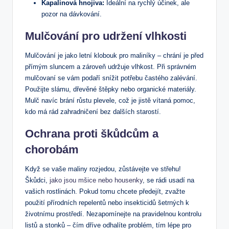
Kapalinová hnojiva:
Ideální na rychlý účinek, ale
pozor na dávkování.
Mulčování pro udržení vlhkosti
Mulčování je jako letní klobouk pro maliníky – chrání je před
přímým sluncem a zároveň udržuje vlhkost. Při správném
mulčovaní se vám podaří snížit potřebu častého zalévání.
Použijte slámu, dřevěné štěpky nebo organické materiály.
Mulč navíc brání růstu plevele, což je jistě vítaná pomoc,
kdo má rád zahradničení bez dalších starostí.
Ochrana proti škůdcům a
chorobám
Když se vaše maliny rozjedou, zůstávejte ve střehu!
Škůdci,
jako jsou mšice nebo housenky
, se rádi usadí na
vašich rostlinách. Pokud tomu chcete předejít, zvažte
použití přírodních repelentů nebo insekticidů šetrných k
životnímu prostředí. Nezapomínejte na pravidelnou kontrolu
listů a stonků – čím dříve odhalíte problém, tím lépe pro