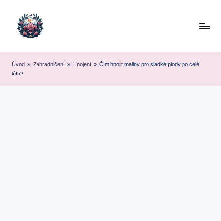
Skip
to
content
Úvod
»
Zahradničení
»
Hnojení
»
Čím hnojit maliny pro sladké plody po celé
léto?