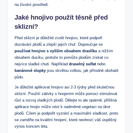
na životní prostředí.
Jaké hnojivo použít těsně před
sklizní?
Před sklizní je důležité zvolit hnojivo, které podpoří
dozrávání plodů a zlepší jejich chuť. Doporučuje se
používat hnojivo s vyšším obsahem draslíku
a nižším
obsahem dusíku, protože to pomůže plodům získat co
nejvíce sladké chuti. Například
draselný sulfat
nebo
banánové slupky
jsou skvělou volbou, jak přírodně obohatit
půdu.
Je důležité aplikovat hnojivo asi 2-3 týdny před skutečnou
sklizní. Použití zálivky s hnojením může pomoci stimulovat
růst a rozvoj sladkých plodů. Dělejte to ale opatrně; přílišná
aplikace hnojiv může vést k nadměrné vegetaci na úkor
plodů. Cílem je podpořit vyzrání a maximální sladkost, proto
se zaměřte na kvalitní hnojení, které neohrozí váš úspěšný
výnos koncem léta.