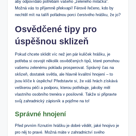
aby odpovídalo potřebám vašeho „zeleného miláčka“.
Možná vás to příjemně překvapí! Férově řečeno, kdo by
nechtěl mít na talíři pořádnou porci čerstvého hrášku, že jo?
Osvědčené tipy pro
úspěšnou sklizeň
Pokud chcete sklidit víc než jen pár kuliček hrášku, je
potřeba si osvojit několik osvědčených tipů, které pomohou
vašemu zelenému pokladu prosperovat. Správný čas na
sklizeň, dostatek světla, ale hlavně kvalitní hnojení – to
jsou klíče k úspěchu! Představte si, že váš hrách získává
veškerou péči a podporu, kterou potřebuje, jakoby měl
vlastního osobního trenéra v posilovně. Takže si připravte
svůj zahradnický zápisník a pojďme na to!
Správné hnojení
Před prvním říznutím hrášku je dobré vědět, jaké hnojivo je
pro něj to pravé. Možná máte v zahradnictví svého