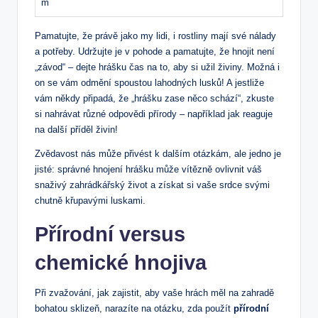
m
Pamatujte, že právě jako my lidi, i rostliny mají své nálady
a potřeby. Udržujte je v pohode a pamatujte, že hnojit není
„závod“ – dejte hrášku čas na to, aby si užil živiny. Možná i
on se vám odmění spoustou lahodných lusků! A jestliže
vám někdy připadá, že „hrášku zase něco schází“, zkuste
si nahrávat různé odpovědi přírody – například jak reaguje
na další příděl živin!
Zvědavost nás může přivést k dalším otázkám, ale jedno je
jisté: správné hnojení hrášku může vítězně ovlivnit váš
snaživý zahrádkářský život a získat si vaše srdce svými
chutně křupavými luskami.
Přírodní versus
chemické hnojiva
Při zvažování, jak zajistit, aby vaše hrách měl na zahradě
bohatou sklizeň, narazíte na otázku, zda použít
přírodní