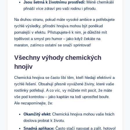
Jsou šetrná k životnímu prostředí:
Méně chemikálií
přináší více zdraví pro vaši rodinu i přírodu.
Na druhou stranu, pokud máte vysoké ambice a potřebujete
rychlé výsledky, přírodní hnojiva mohou být poněkud
pomalejší v efektu. Přistupujete-li k nim, je důležité mít
trpělivost a smysl pro humor – jako když čekáte na
maraton, zatímco ostatní se snaží sprintovat!
Všechny výhody chemických
hnojiv
Chemická hnojiva se často líbí těm, kteří hledají efektivní a
rychlé řešení. Obsahují přesně vyvážené živiny, které vaše
rostlinky potřebují. A co víc, vy můžete mít pocit, že máte
vše pod kontrolou – jako kapitán na lodí uprostřed bouře.
Ale nezapomínejte, že:
Okamžitý efekt:
Chemická hnojiva mohou vaše hrách
doslova probrat k životu.
Snadná aplikace:
Často stačí nasypat a zalít, hotovo!