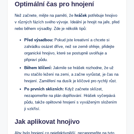
Optimální čas pro hnojení
Než začnete, mějte na paměti, že
hráček
potřebuje hnojivo
v různých fázích svého vývoje. Ideální je hnojit na jaře, před
nebo během výsadby. Zde je několik tipů:
Před výsadbou:
Pokud jste kreativní a chcete si
zahrádku osázet dříve, než se země ohřeje, přidejte
organické hnojivo, které se postupně uvolňuje a
připraví půdu.
Během klíčení:
Jakmile se hrášek rozhodne, že už
mu stačilo ležení na zemi, a začne vyrůstat, je čas na
hnojení. Zaměření na dusík je klíčové pro rychlý růst.
Po prvních sklizních:
Když začnete sklízet,
nezapomeňte na plán doplňování. Hrášek vyčerpává
půdu, takže opětovné hnojení s vyváženým složením
ji vzkřísí.
Jak aplikovat hnojivo
Aby bylo hnojení co nejefektivnější, nezapomeňte na tyto