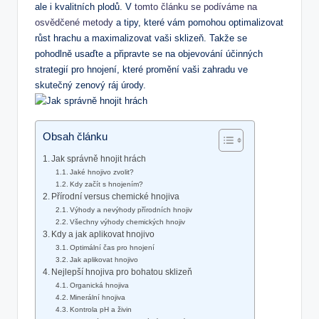
ale i kvalitních plodů. V
tomto článku se podíváme na
osvědčené metody
a tipy, které vám pomohou optimalizovat
růst hrachu a maximalizovat vaši sklizeň. Takže se
pohodlně usaďte a připravte se na objevování účinných
strategií pro hnojení, které promění vaši zahradu ve
skutečný zenový ráj úrody.
Obsah článku
Jak správně hnojit hrách
Jaké hnojivo zvolit?
Kdy začít s hnojením?
Přírodní versus chemické hnojiva
Výhody a nevýhody přírodních hnojiv
Všechny výhody chemických hnojiv
Kdy a jak aplikovat hnojivo
Optimální čas pro hnojení
Jak aplikovat hnojivo
Nejlepší hnojiva pro bohatou sklizeň
Organická hnojiva
Minerální hnojiva
Kontrola pH a živin