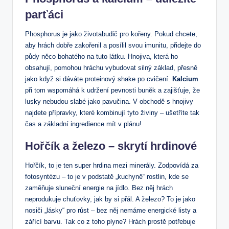
parťáci
Phosphorus je jako životabudič pro kořeny. Pokud chcete,
aby hrách dobře zakořenil a posílil svou imunitu, přidejte do
půdy něco bohatého na tuto látku. Hnojiva, která ho
obsahují, pomohou hráchu vybudovat silný základ, přesně
jako když si dáváte proteinový shake po cvičení.
Kalcium
při tom wspomáhá k udržení pevnosti buněk a zajišťuje, že
lusky nebudou slabé jako pavučina. V obchodě s hnojivy
najdete přípravky, které kombinují tyto živiny – ušetříte tak
čas a základní ingredience mít v plánu!
Hořčík a železo – skrytí hrdinové
Hořčík, to je ten super hrdina mezi minerály. Zodpovídá za
fotosyntézu – to je v podstatě „kuchyně“ rostlin, kde se
zaměňuje sluneční energie na jídlo. Bez něj hrách
neprodukuje chuťovky, jak by si přál. A železo? To je jako
nosiči „lásky“ pro růst – bez něj nemáme energické listy a
zářící barvu. Tak co z toho plyne? Hrách prostě potřebuje