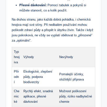
Přesné dávkování:
Pomocí tabulek a pokynů si
můžete stanovit, co a kolik použít.
Na druhou stranu, jako každá dobrá pohádka, i chemická
hnojiva mají své stíny. Při nedbalém používání mohou
poškodit zdraví půdy a přispět k úbytku živin. Takže i když
jsou pokroková, ne vždy se vyplatí obětovat to „přirozené“
za „optimální“.
Typ
hnoj
Výhody
Nevýhody
iva
Přír
Ekologické, zlepšení
Pomalejší účinky,
odn
půdy, podpora
složitější příprava
í
biodiverzity
Che
Rychlý efekt, snadná
Možnost poškození
mic
aplikace, přesné
půdy, riziko nadbytečné
ké
dávkování
chemie