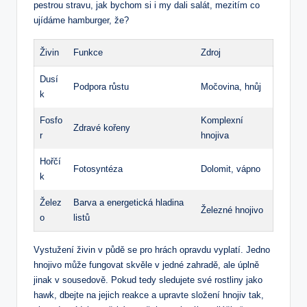
pestrou stravu, jak bychom si i my dali salát, mezitím co
ujídáme hamburger, že?
Živin
Funkce
Zdroj
Dusí
Podpora růstu
Močovina, hnůj
k
Fosfo
Komplexní
Zdravé kořeny
r
hnojiva
Hořčí
Fotosyntéza
Dolomit, vápno
k
Želez
Barva a energetická hladina
Železné hnojivo
o
listů
Vystužení živin v půdě se pro hrách opravdu vyplatí. Jedno
hnojivo může fungovat skvěle v jedné zahradě, ale úplně
jinak v sousedově. Pokud tedy sledujete své rostliny jako
hawk, dbejte na jejich reakce a upravte složení hnojiv tak,