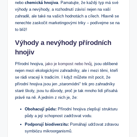
nebo
chemická hnojiva
. Pamatujte, že každý typ má své
výhody a nevýhody, a rozhodnutí závisí nejen na vaší
zahradě, ale také na vašich hodnotách a cílech. Hlavně se
nenechte zaskočit marketingovými triky – podívejme se na
to blíž!
Výhody a nevýhody přírodních
hnojiv
Přírodní hnojiva,
jako je kompost nebo hnůj
, jsou oblíbené
nejen mezi ekologickými zahradníky, ale i mezi těmi, kteří
se rádi vracejí k tradicím. I když můžete mít pocit, že
přírodní hnojiva jsou jen „staromódní“ trik pro zahradníky
staré školy, jsou tu důvody, proč je tak mnoho lidí přísahá
právě na ně. A jedním z nich je, že:
Obohacují půdu:
Přírodní hnojiva zlepšují strukturu
půdy a její schopnost zadržovat vodu.
Podporují biodiverzitu:
Pomáhají udržovat zdravou
symbiózu mikroorganismů.