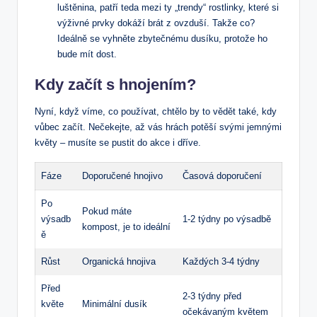
luštěnina, patří teda mezi ty „trendy“ rostlinky, které si
výživné prvky dokáží brát z ovzduší. Takže co?
Ideálně se vyhněte zbytečnému dusíku, protože ho
bude mít dost.
Kdy začít s hnojením?
Nyní, když víme, co používat, chtělo by to vědět také, kdy
vůbec začít. Nečekejte, až vás hrách potěší svými jemnými
květy – musíte se pustit do akce i dříve.
Fáze
Doporučené hnojivo
Časová doporučení
Po
Pokud máte
výsadb
1-2 týdny po výsadbě
kompost, je to ideální
ě
Růst
Organická hnojiva
Každých 3-4 týdny
Před
2-3 týdny před
květe
Minimální dusík
očekávaným květem