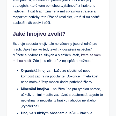
strategích, které vám pomohou „vytáhnout“ z hrášku to
nejlepší. Hnojit hrách znamená mít správnou strategii a
rozpoznat potřeby této úžasné rostlinky, která si rozhodně
zaslouží náš obdiv i péči.
Jaké hnojivo zvolit?
Existuje spousta hnojiv, ale ne všechny jsou vhodné pro
hrách. Jaké hnojivo tedy zvolit k dosažení úspěchu?
Můžete si vybrat ze silných a slabších látek,
které se vám
mohou hodit
. Zde jsou některé z nejlepších možností:
Organická hnojiva
– kaše ze slepičinců nebo
kompost zabírá na popularitě. Dokonce i mletá kost
nebo mořské řasy mohou dodat potřebné živiny.
Minerální hnojiva
– používají se pro rychlou pomoc,
ačkoliv s nimi musíte zacházet s opatrností, abyste to
nepřehnali a neudělali z hrášku náhodou nějakého
„vynálezce“!.
Hnojiva s nízkým obsahem dusíku
– hrách je