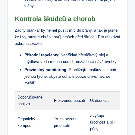
vláhy.
Kontrola škůdců a chorob
Žádný brankář by neměl pustit míč do brány, a tak je jasné,
že i vy musíte chránit svůj hrášek před škůdci! Pro efektivní
ochranu zvažte:
Přírodní repelenty:
Například hřebíčkový olej a
mýdlová voda mohou odradit nežádoucí návštěvníky.
Pravidelný monitoring:
Prohlížejte rostliny alespoň
jednou týdně, abyste odhalili potíže dříve, než se
rozšíří.
Doporučované
Frekvence použití
Užitečnost
hnojivo
Zvyšuje
Organický
1x za sezonu
úrodnost a pH
kompost
před setím
půdy