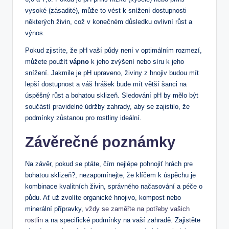
vysoké (zásadité), může to vést k snížení dostupnosti
některých živin, což v konečném důsledku ovlivní růst a
výnos.
Pokud zjistíte, že pH vaší půdy není v optimálním rozmezí,
můžete použít
vápno
k jeho zvýšení nebo síru k jeho
snížení. Jakmile je pH upraveno, živiny z hnojiv budou mít
lepší dostupnost a váš hrášek bude mít větší šanci na
úspěšný růst a bohatou sklizeň. Sledování pH by mělo být
součástí pravidelné údržby zahrady, aby se zajistilo, že
podmínky zůstanou pro rostliny ideální.
Závěrečné poznámky
Na závěr, pokud se ptáte, čím nejlépe pohnojiť hrách pre
bohatou sklizeň?, nezapomínejte, že klíčem k úspěchu je
kombinace kvalitních živin, správného načasování a péče o
půdu. Ať už zvolíte organické hnojivo, kompost nebo
minerální přípravky,
vždy se zaměřte na potřeby vašich
rostlin
a na specifické podmínky na vaší zahradě. Zajistěte