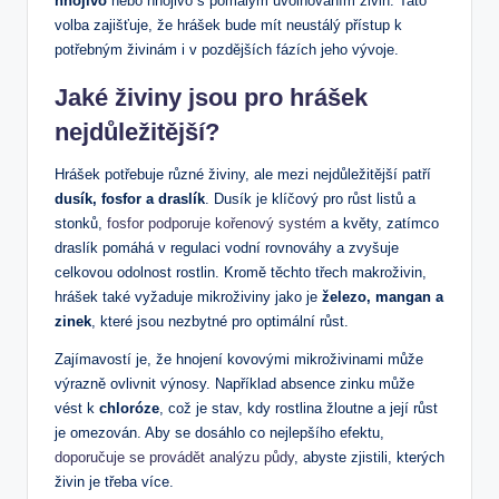
hnojivo
nebo hnojivo s pomalým uvolňováním živin. Tato
volba zajišťuje, že hrášek bude mít neustálý přístup k
potřebným živinám i v pozdějších fázích jeho vývoje.
Jaké živiny jsou pro hrášek
nejdůležitější?
Hrášek potřebuje různé živiny, ale mezi nejdůležitější patří
dusík, fosfor a draslík
. Dusík je klíčový pro růst listů a
stonků,
fosfor podporuje kořenový systém
a květy, zatímco
draslík pomáhá v regulaci vodní rovnováhy a zvyšuje
celkovou odolnost rostlin. Kromě těchto třech makroživin,
hrášek také vyžaduje mikroživiny jako je
železo, mangan a
zinek
, které jsou nezbytné pro optimální růst.
Zajímavostí je, že hnojení kovovými mikroživinami může
výrazně ovlivnit výnosy. Například absence zinku může
vést k
chloróze
, což je stav, kdy rostlina žloutne a její růst
je omezován. Aby se dosáhlo co nejlepšího efektu,
doporučuje se provádět analýzu půdy
, abyste zjistili, kterých
živin je třeba více.