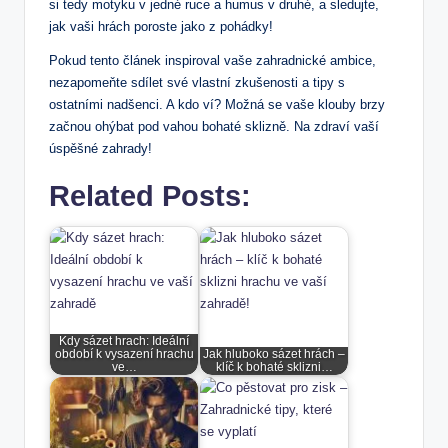
si tedy motyku v jedné ruce a humus v druhé, a sledujte,
jak vaši hrách poroste jako z pohádky!
Pokud tento článek inspiroval vaše zahradnické ambice,
nezapomeňte sdílet své vlastní zkušenosti a tipy s
ostatními nadšenci. A kdo ví? Možná se vaše klouby brzy
začnou ohýbat pod vahou bohaté sklizně. Na zdraví vaší
úspěšné zahrady!
Related Posts:
Kdy sázet hrach: Ideální
období k vysazení hrachu
Jak hluboko sázet hrách –
ve…
klíč k bohaté sklizni…