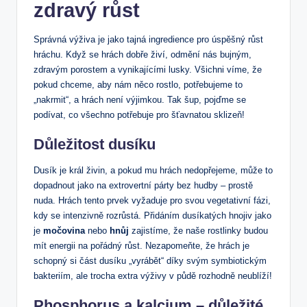
zdravý růst
Správná výživa je jako tajná ingredience pro úspěšný růst
hráchu. Když se hrách dobře živí, odmění nás bujným,
zdravým porostem a vynikajícími lusky. Všichni víme, že
pokud chceme, aby nám něco rostlo, potřebujeme to
„nakrmit“, a hrách není výjimkou. Tak šup, pojďme se
podívat, co všechno potřebuje pro šťavnatou sklizeň!
Důležitost dusíku
Dusík je král živin, a pokud mu hrách nedopřejeme, může to
dopadnout jako na extrovertní párty bez hudby – prostě
nuda. Hrách tento prvek vyžaduje pro svou vegetativní fázi,
kdy se intenzivně rozrůstá. Přidáním dusíkatých hnojiv jako
je
močovina
nebo
hnůj
zajistíme, že naše rostlinky budou
mít energii na pořádný růst. Nezapomeňte, že hrách je
schopný si část dusíku „vyrábět“ díky svým symbiotickým
bakteriím, ale trocha extra výživy v půdě rozhodně neublíží!
Phosphorus a kalcium – důležité