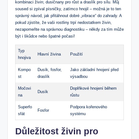
kombinaci živin; dusičnany pro růst a draslík pro sílu. Můj
soused si zpíval písničky, zatímco hnojil – možná je to ten
správný návod, jak přitáhnout dobré „vibrace“ do zahrady. A
pokud zjistíte, že vaši rostliny trpí nedostatkem živin,
nezapomeňte na správnou diagnostiku – někdy za tím může
být i škůdce nebo špatné počasí!
Typ
Hlavní živina
Použití
hnojiva
Kompo
Dusík, fosfor,
Jako základní hnojení před
st
draslík
výsadbou
Močovi
Doplňkové hnojení během
Dusík
na
růstu
Superfo
Podpora kořenového
Fosfor
sfát
systému
Důležitost živin pro