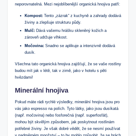
neporovnatelná. Mezi nejoblíbenější organická hnojiva patří:
Kompost:
Tento „zázrak“ z kuchyně a zahrady dodává
živiny a zlepšuje strukturu půdy.
Mulč:
Dává vašemu hrášku skleněný kožich a
zároveň udržuje vlhkost.
Močovina:
Snadno se aplikuje a intenzivně dodává
dusík.
Všechna tato organická hnojiva zajišťují, že se vaše rostliny
budou mít jak v létě, tak v zimě, jako v hotelu s pěti
hvězdami!
Minerální hnojiva
Pokud máte rádi rychlé výsledky, minerální hnojiva jsou pro
vás jako espresso na polích. Tyto látky, jako jsou dusíkatá
(např. močovina) nebo fosforečná (např. superfosfát),
mohou být skvělým způsobem, jak poskytnout rostlinám
potřebné živiny. Je však dobré vědět, že se nesmí používat
v nadměrném množství – to by mohlo způsobit, že se hrách