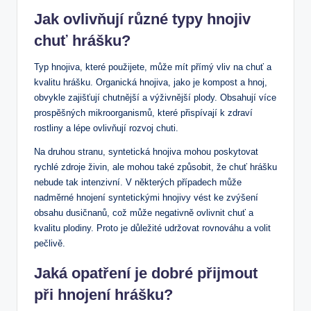
Jak ovlivňují různé typy hnojiv
chuť hrášku?
Typ hnojiva, které použijete, může mít přímý vliv na chuť a
kvalitu hrášku. Organická hnojiva, jako je kompost a hnoj,
obvykle zajišťují chutnější a výživnější plody. Obsahují více
prospěšných mikroorganismů, které přispívají k zdraví
rostliny a lépe ovlivňují rozvoj chuti.
Na druhou stranu, syntetická hnojiva mohou poskytovat
rychlé zdroje živin, ale mohou také způsobit, že chuť hrášku
nebude tak intenzivní. V některých případech může
nadměrné hnojení syntetickými hnojivy vést ke zvýšení
obsahu dusičnanů, což může negativně ovlivnit chuť a
kvalitu plodiny. Proto je důležité udržovat rovnováhu a volit
pečlivě.
Jaká opatření je dobré přijmout
při hnojení hrášku?