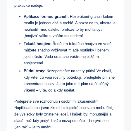
praktické naděje:
Aplikace formou granulí:
Rozprášení granulí kolem
rostlin je jednoduché a rychlé. A pozor na to, abyste je
neuhodili moc daleko, protože to by mohla být
„hnojivá“ válka s vaším sousedem!
Tekuté hnojivo:
Ředěním tekutého hnojiva ve vodě
můžete snadno vyživovat mladé rostlinky i během
jejich růstu. Voda se stane vaším nejbližším
spojencem!
Půdní testy:
Nezapomeňte na testy půdy! Ve chvíli,
kdy víte, co vaši rostliny potřebují, předejdete přílišné
koncentraci hnojiv. Je to jako mít plán na úspěšný
víkend – víte, co a kdy udělat.
Podepřete své rozhodnutí i osobními zkušenostmi.
Například letos jsem zkusil biologické hnojivo a mohu říct,
že výsledky byly znatelně lepší. Hrášek byl mohutnější a
sladší než kdy jindy! Takže nezapomeňte – hnojivo není
„jen tak“ – je to umění.