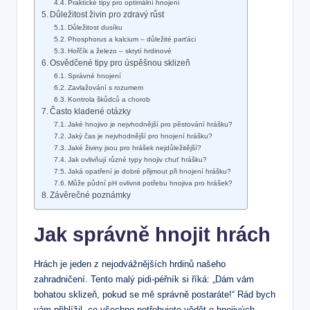
Praktické tipy pro optimální hnojení
Důležitost živin pro zdravý růst
Důležitost dusíku
Phosphorus a kalcium – důležité parťáci
Hořčík a železo – skrytí hrdinové
Osvědčené tipy pro úspěšnou sklizeň
Správné hnojení
Zavlažování s rozumem
Kontrola škůdců a chorob
Často kladené otázky
Jaké hnojivo je nejvhodnější pro pěstování hrášku?
Jaký čas je nejvhodnější pro hnojení hrášku?
Jaké živiny jsou pro hrášek nejdůležitější?
Jak ovlivňují různé typy hnojiv chuť hrášku?
Jaká opatření je dobré přijmout při hnojení hrášku?
Může půdní pH ovlivnit potřebu hnojiva pro hrášek?
Závěrečné poznámky
Jak správně hnojit hrách
Hrách je jeden z nejodvážnějších hrdinů našeho
zahradničení. Tento malý pidi-péřník si říká: „Dám vám
bohatou sklizeň, pokud se mě správně postaráte!“ Rád bych
vám přiblížil, co všechno potřebujete vědět o hnojivých