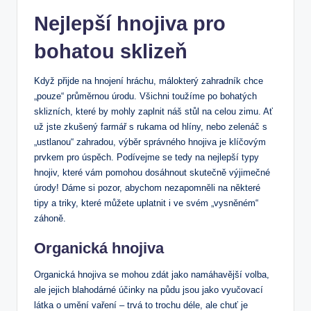
Nejlepší hnojiva pro
bohatou sklizeň
Když přijde na hnojení hráchu, málokterý zahradník chce
„pouze“ průměrnou úrodu. Všichni toužíme po bohatých
sklizních, které by mohly zaplnit náš stůl na celou zimu. Ať
už jste zkušený farmář s rukama od hlíny, nebo zelenáč s
„ustlanou“ zahradou, výběr správného hnojiva je klíčovým
prvkem pro úspěch. Podívejme se tedy na nejlepší typy
hnojiv, které vám pomohou dosáhnout skutečně výjimečné
úrody! Dáme si pozor, abychom nezapomněli na některé
tipy a triky, které můžete uplatnit i ve svém „vysněném“
záhoně.
Organická hnojiva
Organická hnojiva se mohou zdát jako namáhavější volba,
ale jejich blahodárné účinky na půdu jsou jako vyučovací
látka o umění vaření – trvá to trochu déle, ale chuť je