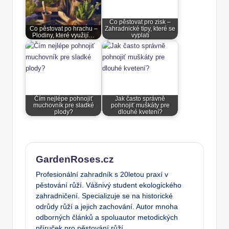
Co pěstovat pro zisk –
Co pěstovat po hrachu –
Zahradnické tipy, které se
Plodiny, které využijí…
vyplatí
Čím nejlépe pohnojiť
Jak často správně
muchovník pre sladké
pohnojiť muškáty pre
plody?
dlouhé kvetení?
GardenRoses.cz
Profesionální zahradník s 20letou praxí v
pěstování růží. Vášnivý student ekologického
zahradničení. Specializuje se na historické
odrůdy růží a jejich zachování. Autor mnoha
odborných článků a spoluautor metodických
příruček pro pěstování růží.