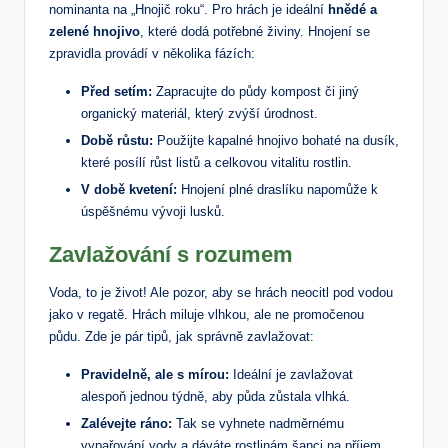
nominanta na „Hnojič roku“. Pro hrách je ideální
hnědé a
zelené hnojivo
, které dodá potřebné živiny. Hnojení se
zpravidla provádí v několika fázích:
Před setím:
Zapracujte do půdy kompost či jiný
organický materiál, který zvýší úrodnost.
Době růstu:
Použijte kapalné hnojivo bohaté na dusík,
které posílí růst listů a celkovou vitalitu rostlin.
V době kvetení:
Hnojení plné draslíku napomůže k
úspěšnému vývoji lusků.
Zavlažování s rozumem
Voda, to je život! Ale pozor, aby se hrách neocitl pod vodou
jako v regatě. Hrách miluje vlhkou, ale ne promočenou
půdu. Zde je pár tipů, jak správně zavlažovat:
Pravidelně, ale s mírou:
Ideální je zavlažovat
alespoň jednou týdně, aby půda zůstala vlhká.
Zalévejte ráno:
Tak se vyhnete nadměrnému
vypařování vody a dáváte rostlinám šanci na příjem