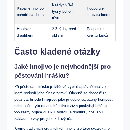
Každých 3-4
Kapalné hnojivo
Podporuje
týdny během
bohaté na dusík
listovou hmotu
růstu
Hnojivo s
2-3 týdny před
Podporuje
draslíkem
sklizní
kvalitu lusků
Často kladené otázky
Jaké hnojivo je nejvhodnější pro
pěstování hrášku?
Při pěstování hrášku je klíčové vybrat správné hnojivo,
které podpoří jeho růst a zdraví. Obecně se doporučuje
používat
hnědé hnojivo
, jako je dobře rozložený kompost
nebo hnůj. Tyto organické zdroje živin poskytují hrášku
vyvážený příjem dusíku, fosforu a draslíku, což jsou
základní prvky pro jeho zdravý růst.
Kromě tradičních organických hnojiv lze také uvažovat o