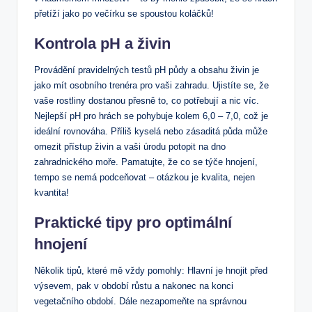
přetíží jako po večírku se spoustou koláčků!
Kontrola pH a živin
Provádění pravidelných testů pH půdy a obsahu živin je
jako mít osobního trenéra pro vaši zahradu. Ujistíte se, že
vaše rostliny dostanou přesně to, co potřebují a nic víc.
Nejlepší pH pro hrách se pohybuje kolem 6,0 – 7,0, což je
ideální rovnováha. Příliš kyselá nebo zásaditá půda může
omezit přístup živin a vaši úrodu potopit na dno
zahradnického moře. Pamatujte, že co se týče hnojení,
tempo se nemá podceňovat – otázkou je kvalita, nejen
kvantita!
Praktické tipy pro optimální
hnojení
Několik tipů, které mě vždy pomohly: Hlavní je hnojit před
výsevem, pak v období růstu a nakonec na konci
vegetačního období. Dále nezapomeňte na správnou