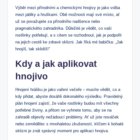
Výběr mezi přírodními a chemickými hnojivy je jako volba
mezi jablky a hruškami. Obě možnosti mají své místo, ať
už se považujete za přírodního nadšence nebo
pragmatického zahradníka. Důležité je vědět, co vaši
rostlinky potřebují, a s citem se rozhodnout, jak je podpořit
na jejich cestě ke zdravé sklizni. Jak říká mé babička: „Jak
hnojíš, tak sklidíš!“
Kdy a jak aplikovat
hnojivo
Hnojení hrášku je jako vaření večeře – musíte vědět, co a
kdy přidat, abyste dosáhli dokonalého výsledku. Pravidelný
plán hnojení zajistí, že vaše rostlinky budou mít všechny
potřebné živiny, a přitom se vyhnete tomu, aby se na
zahradě objevily nežádoucí problémy. Ať už jste nováček
nebo zemědělec s mnohaletou zkušeností, klíčem k bohaté
sklizni je znát správný moment pro aplikaci hnojiva.