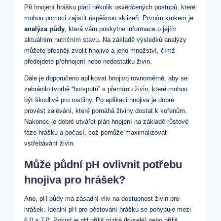
Při hnojení hrášku platí několik osvědčených postupů, které
mohou pomoci zajistit úspěšnou sklizeň. Prvním krokem je
analýza půdy
, která vám poskytne informace o jejím
aktuálním nutričním stavu. Na základě výsledků analýzy
můžete přesněji zvolit hnojivo a jeho množství, čímž
předejdete přehnojení nebo nedostatku živin.
Dále je doporučeno aplikovat hnojivo rovnoměrně, aby se
zabránilo tvorbě “hotspotů” s přemírou živin, které mohou
být škodlivé pro rostliny. Po aplikaci hnojiva je dobré
provést zalévání, které pomáhá živiny dostat k kořenům.
Nakonec je dobré utvářet plán hnojení na základě růstové
fáze hrášku a počasí, což pomůže maximalizovat
vstřebávání živin.
Může půdní pH ovlivnit potřebu
hnojiva pro hrášek?
Ano, pH půdy má zásadní vliv na dostupnost živin pro
hrášek. Ideální pH pro pěstování hrášku se pohybuje mezi
6,0 a 7,0. Pokud je pH příliš nízké (kyselé) nebo příliš