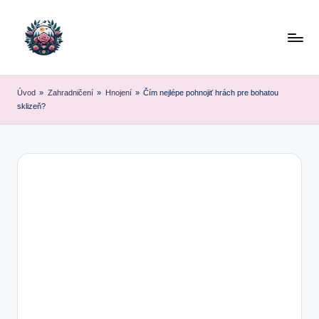
Skip
to
content
Úvod
»
Zahradničení
»
Hnojení
»
Čím nejlépe pohnojiť hrách pre bohatou
sklizeň?