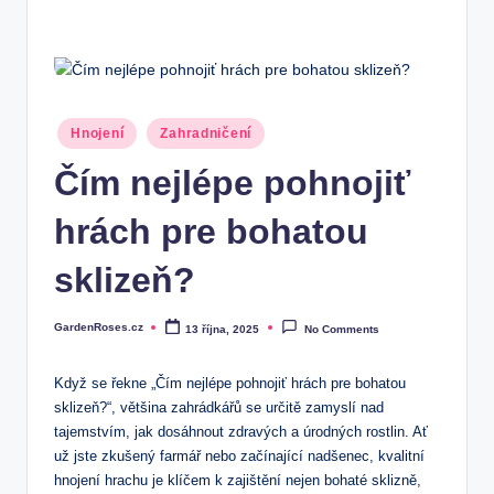
Posted
Hnojení
Zahradničení
in
Čím nejlépe pohnojiť
hrách pre bohatou
sklizeň?
GardenRoses.cz
13 října, 2025
No Comments
Posted
by
Když se řekne „Čím nejlépe pohnojiť hrách pre bohatou
sklizeň?“, většina zahrádkářů se určitě zamyslí nad
tajemstvím, jak dosáhnout zdravých a úrodných rostlin. Ať
už jste zkušený farmář nebo začínající nadšenec, kvalitní
hnojení hrachu je klíčem k zajištění nejen bohaté sklizně,