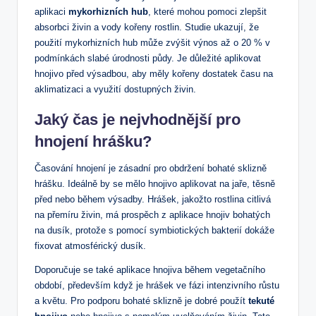
aplikaci
mykorhizních hub
, které mohou pomoci zlepšit
absorbci živin a vody kořeny rostlin. Studie ukazují, že
použití mykorhizních hub může zvýšit výnos až o 20 % v
podmínkách slabé úrodnosti půdy. Je důležité aplikovat
hnojivo před výsadbou, aby měly kořeny dostatek času na
aklimatizaci a využití dostupných živin.
Jaký čas je nejvhodnější pro
hnojení hrášku?
Časování hnojení je zásadní pro obdržení bohaté sklizně
hrášku. Ideálně by se mělo hnojivo aplikovat na jaře, těsně
před nebo během výsadby. Hrášek, jakožto rostlina citlivá
na přemíru živin, má prospěch z aplikace hnojiv bohatých
na dusík, protože s pomocí symbiotických bakterií dokáže
fixovat atmosférický dusík.
Doporučuje se také aplikace hnojiva během vegetačního
období, především když je hrášek ve fázi intenzivního růstu
a květu. Pro podporu bohaté sklizně je dobré použít
tekuté