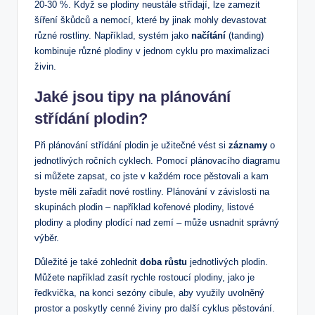
20-30 %. Když se plodiny neustále střídají, lze zamezit
šíření škůdců a nemocí, které by jinak mohly devastovat
různé rostliny. Například, systém jako
načítání
(tanding)
kombinuje různé plodiny v jednom cyklu pro maximalizaci
živin.
Jaké jsou tipy na plánování
střídání plodin?
Při plánování střídání plodin je užitečné vést si
záznamy
o
jednotlivých ročních cyklech. Pomocí plánovacího diagramu
si můžete zapsat, co jste v každém roce pěstovali a kam
byste měli zařadit nové rostliny. Plánování v závislosti na
skupinách plodin – například kořenové plodiny, listové
plodiny a plodiny plodící nad zemí – může usnadnit správný
výběr.
Důležité je také zohlednit
doba růstu
jednotlivých plodin.
Můžete například zasít rychle rostoucí plodiny, jako je
ředkvička, na konci sezóny cibule, aby využily uvolněný
prostor a poskytly cenné živiny pro další cyklus pěstování.