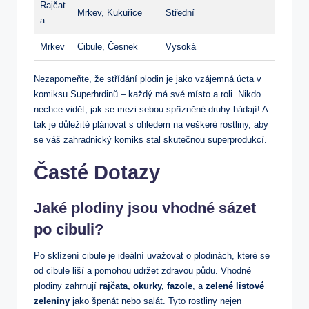
Rajčat
Mrkev, Kukuřice
Střední
a
Mrkev
Cibule, Česnek
Vysoká
Nezapomeňte, že střídání plodin je jako vzájemná úcta v
komiksu Superhrdinů – každý má své místo a roli. Nikdo
nechce vidět, jak se mezi sebou spřízněné druhy hádají! A
tak je důležité plánovat s ohledem na veškeré rostliny, aby
se váš zahradnický komiks stal skutečnou superprodukcí.
Časté Dotazy
Jaké plodiny jsou vhodné sázet
po cibuli?
Po sklízení cibule je ideální uvažovat o plodinách, které se
od cibule liší a pomohou udržet zdravou půdu. Vhodné
plodiny zahrnují
rajčata, okurky, fazole
, a
zelené listové
zeleniny
jako špenát nebo salát. Tyto rostliny nejen