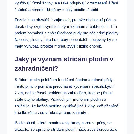
využívají různé živiny, ale také přispívají k zamezení šíření
škůdců a nemocí, které by mohly cibulím škodit.
Fazole jsou obzvláště zajímavé, protože obohacují půdu o
dusík díky svým symbiotickým vztahům s bakteriemi. Tím
pádem pomáhají zlepšit úrodnost půdy pro následné plodiny.
Naopak, plodiny jako brambory nebo další cibuloviny by se
měly vyhýbat, protože mohou zvýšit riziko chorob.
Jaký je význam střídání plodin v
zahradničení?
Střídání plodin je klíčem k udržení úrodné a zdravé půdy.
Tento princip pomáhá předcházet vyčerpání specifických
živin, což je častý problém na zahradách, kde se pěstují
stále stejné plodiny. Pravidelným měněním plodin se
zajišťuje, že každá rostlina využívá jiné živiny, což přispívá
k celkovému zdraví ekosystému zahrady.
Podle studií, které monitorovaly úrody a zdraví půdy, se
ukázalo, že správné střídání plodin může zvýšit úrodu až o