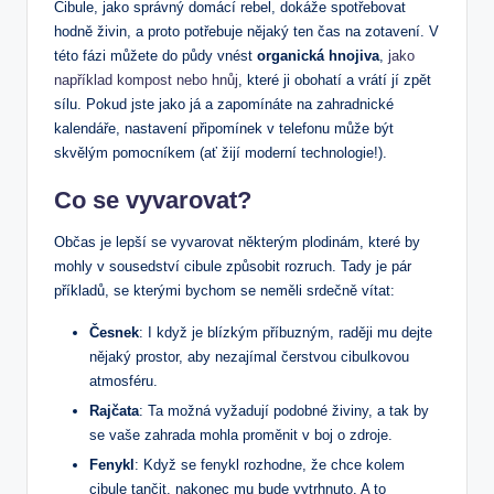
Cibule, jako správný domácí rebel, dokáže spotřebovat
hodně živin, a proto potřebuje nějaký ten čas na zotavení. V
této fázi můžete do půdy vnést
organická hnojiva
,
jako
například kompost nebo hnůj
, které ji obohatí a vrátí jí zpět
sílu. Pokud jste jako já a zapomínáte na zahradnické
kalendáře, nastavení připomínek v telefonu může být
skvělým pomocníkem (ať žijí moderní technologie!).
Co se vyvarovat?
Občas je lepší se vyvarovat některým plodinám, které by
mohly v sousedství cibule způsobit rozruch. Tady je pár
příkladů, se kterými bychom se neměli srdečně vítat:
Česnek
: I když je blízkým příbuzným, raději mu dejte
nějaký prostor, aby nezajímal čerstvou cibulkovou
atmosféru.
Rajčata
: Ta možná vyžadují podobné živiny, a tak by
se vaše zahrada mohla proměnit v boj o zdroje.
Fenykl
: Když se fenykl rozhodne, že chce kolem
cibule tančit, nakonec mu bude vytrhnuto. A to