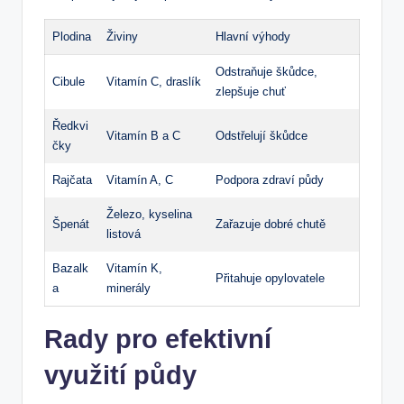
Plodina
Živiny
Hlavní výhody
Odstraňuje škůdce,
Cibule
Vitamín C, draslík
zlepšuje chuť
Ředkvi
Vitamín B a C
Odstřelují škůdce
čky
Rajčata
Vitamín A, C
Podpora zdraví půdy
Železo, kyselina
Špenát
Zařazuje dobré chutě
listová
Bazalk
Vitamín K,
Přitahuje opylovatele
a
minerály
Rady pro efektivní
využití půdy