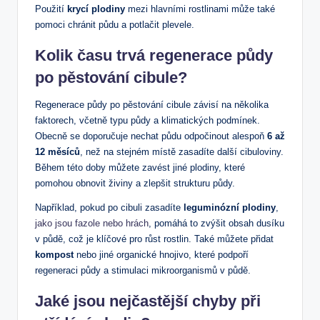
Použití
krycí plodiny
mezi hlavními rostlinami může také
pomoci chránit půdu a potlačit plevele.
Kolik času trvá regenerace půdy
po pěstování cibule?
Regenerace půdy po pěstování cibule závisí na několika
faktorech, včetně typu půdy a klimatických podmínek.
Obecně se doporučuje nechat půdu odpočinout alespoň
6 až
12 měsíců
, než na stejném místě zasadíte další cibuloviny.
Během této doby můžete zavést jiné plodiny, které
pomohou obnovit živiny a zlepšit strukturu půdy.
Například, pokud po cibuli zasadíte
leguminózní plodiny
,
jako jsou fazole nebo hrách
, pomáhá to zvýšit obsah dusíku
v půdě, což je klíčové pro růst rostlin. Také můžete přidat
kompost
nebo jiné organické hnojivo, které podpoří
regeneraci půdy a stimulaci mikroorganismů v půdě.
Jaké jsou nejčastější chyby při