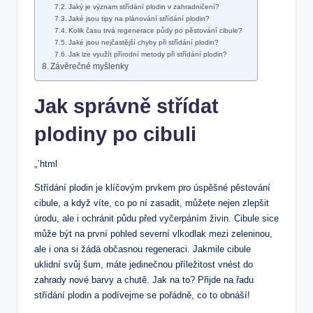
Jaký je význam střídání plodin v zahradničení?
Jaké jsou tipy na plánování střídání plodin?
Kolik času trvá regenerace půdy po pěstování cibule?
Jaké jsou nejčastější chyby při střídání plodin?
Jak lze využít přírodní metody při střídání plodin?
Závěrečné myšlenky
Jak správně střídat
plodiny po cibuli
„`html
Střídání plodin je klíčovým prvkem pro úspěšné pěstování
cibule, a když víte, co po ní zasadit, můžete nejen zlepšit
úrodu, ale i ochránit půdu před vyčerpáním živin. Cibule sice
může být na první pohled severní vlkodlak mezi zeleninou,
ale i ona si žádá občasnou regeneraci. Jakmile cibule
uklidní svůj šum, máte jedinečnou příležitost vnést do
zahrady nové barvy a chutě. Jak na to? Přijde na řadu
střídání plodin a podívejme se pořádně, co to obnáší!