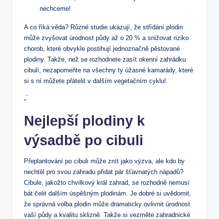
nechceme!
A co říká věda? Různé studie ukazují, že střídání plodin
může zvyšovat úrodnost půdy až o 20 % a snižovat riziko
chorob, které obvykle postihují jednoznačně pěstované
plodiny. Takže, než se rozhodnete zasít okenní zahrádku
cibulí, nezapomeňte na všechny ty úžasné kamarády, které
si s ní můžete přátelit v dalším vegetačním cyklu!
„`
Nejlepší plodiny k
výsadbě po cibuli
Přeplantování po cibuli může znít jako výzva, ale kdo by
nechtěl pro svou zahradu přidat pár šťavnatých nápadů?
Cibule, jakožto chvilkový král zahrad, se rozhodně nemusí
bát čelit dalším úspěšným plodinám. Je dobré si uvědomit,
že správná volba plodin může dramaticky ovlivnit úrodnost
vaší půdy a kvalitu sklizně. Takže si vezměte zahradnické