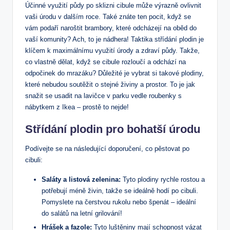
Účinné využití půdy po sklizni cibule může výrazně ovlivnit
vaši úrodu v dalším roce. Také znáte ten pocit, když se
vám podaří naroštit brambory, které odcházejí na oběd do
vaší komunity? Ach, to je nádhera! Taktika střídání plodin je
klíčem k maximálnímu využití úrody a zdraví půdy. Takže,
co vlastně dělat, když se cibule rozloučí a odchází na
odpočinek do mrazáku? Důležité je vybrat si takové plodiny,
které nebudou soutěžit o stejné živiny a prostor. To je jak
snažit se usadit na lavičce v parku vedle roubenky s
nábytkem z Ikea – prostě to nejde!
Střídání plodin pro bohatší úrodu
Podívejte se na následující doporučení, co pěstovat po
cibuli:
Saláty a listová zelenina:
Tyto plodiny rychle rostou a
potřebují méně živin, takže se ideálně hodí po cibuli.
Pomyslete na čerstvou rukolu nebo špenát – ideální
do salátů na letní grilování!
Hrášek a fazole:
Tyto luštěniny mají schopnost vázat