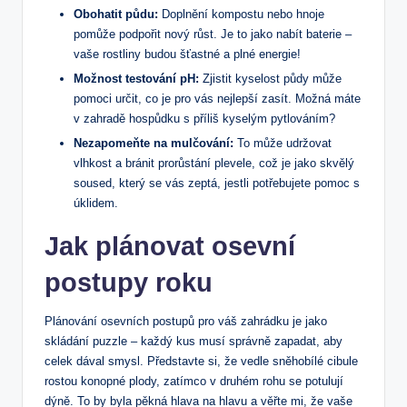
Obohatit půdu:
Doplnění kompostu nebo hnoje
pomůže podpořit nový růst. Je to jako nabít baterie –
vaše rostliny budou šťastné a plné energie!
Možnost testování pH:
Zjistit kyselost půdy může
pomoci určit, co je pro vás nejlepší zasít. Možná máte
v zahradě hospůdku s příliš kyselým pytlováním?
Nezapomeňte na mulčování:
To může udržovat
vlhkost a bránit prorůstání plevele, což je jako skvělý
soused, který se vás zeptá, jestli potřebujete pomoc s
úklidem.
Jak plánovat osevní
postupy roku
Plánování osevních postupů pro váš zahrádku je jako
skládání puzzle – každý kus musí správně zapadat, aby
celek dával smysl. Představte si, že vedle sněhobílé cibule
rostou konopné plody, zatímco v druhém rohu se potulují
dýně. To by byla pěkná hlava na hlavu a věřte mi, že vaše