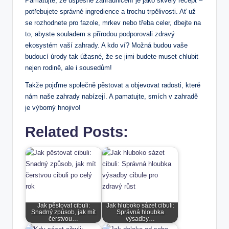
Pamatujte, že úspěšné zahradničení je jako skvělý recept –
potřebujete správné ingredience a trochu trpělivosti. Ať už
se rozhodnete pro fazole, mrkev nebo třeba celer, dbejte na
to, abyste souladem s přírodou podporovali zdravý
ekosystém vaší zahrady. A kdo ví? Možná budou vaše
budoucí úrody tak úžasné, že se jimi budete muset chlubit
nejen rodině, ale i sousedům!
Takže pojďme společně pěstovat a objevovat radosti, které
nám naše zahrady nabízejí. A pamatujte, smích v zahradě
je výborný hnojivo!
Related Posts:
Jak pěstovat cibuli:
Jak hluboko sázet cibuli:
Snadný způsob, jak mít
Správná hloubka
čerstvou…
výsadby…