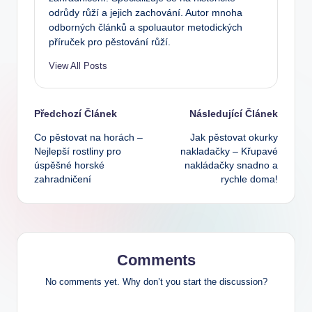
odrůdy růží a jejich zachování. Autor mnoha
odborných článků a spoluautor metodických
příruček pro pěstování růží.
View All Posts
Post
Předchozí Článek
Následující Článek
Co pěstovat na horách –
Jak pěstovat okurky
navigation
Nejlepší rostliny pro
nakladačky – Křupavé
úspěšné horské
nakládačky snadno a
zahradničení
rychle doma!
Comments
No comments yet. Why don’t you start the discussion?