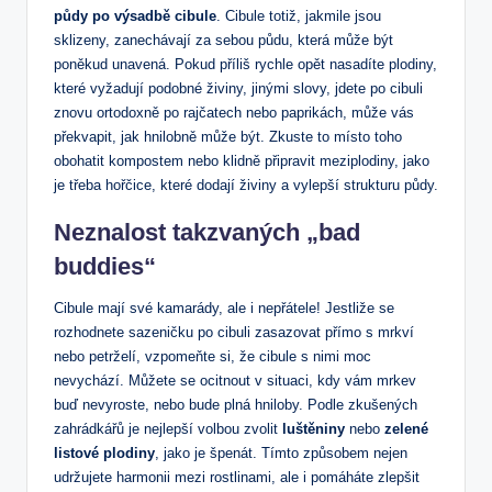
půdy po výsadbě cibule
. Cibule totiž, jakmile jsou
sklizeny, zanechávají za sebou půdu, která může být
poněkud unavená. Pokud příliš rychle opět nasadíte plodiny,
které vyžadují podobné živiny, jinými slovy, jdete po cibuli
znovu ortodoxně po rajčatech nebo paprikách, může vás
překvapit, jak hnilobně může být. Zkuste to místo toho
obohatit kompostem nebo klidně připravit meziplodiny, jako
je třeba hořčice, které dodají živiny a vylepší strukturu půdy.
Neznalost takzvaných „bad
buddies“
Cibule mají své kamarády, ale i nepřátele! Jestliže se
rozhodnete sazeničku po cibuli zasazovat přímo s mrkví
nebo petrželí, vzpomeňte si, že cibule s nimi moc
nevychází. Můžete se ocitnout v situaci, kdy vám mrkev
buď nevyroste, nebo bude plná hniloby. Podle zkušených
zahrádkářů je nejlepší volbou zvolit
luštěniny
nebo
zelené
listové plodiny
, jako je špenát. Tímto způsobem nejen
udržujete harmonii mezi rostlinami, ale i pomáháte zlepšit