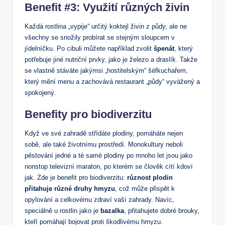
Benefit #3: Využití různých živin
Každá rostlina „vypije“ určitý koktejl živin z půdy, ale ne
všechny se snožily probírat se stejným sloupcem v
jídelníčku. Po cibuli můžete například zvolit
špenát
, který
potřebuje jiné nutriční prvky, jako je železo a draslík. Takže
se vlastně stáváte jakýmsi „hostitelským“ šéfkuchařem,
který mění menu a zachovává restaurant „půdy“ vyvážený a
spokojený.
Benefity pro biodiverzitu
Když ve své zahradě střídáte plodiny, pomáháte nejen
sobě, ale také životnímu prostředí. Monokultury neboli
pěstování jedné a té samé plodiny po mnoho let jsou jako
nonstop televizní maraton, po kterém se člověk cítí kdoví
jak. Zde je benefit pro biodiverzitu:
různost plodin
přitahuje různé druhy hmyzu
, což může přispět k
opylování a celkovému zdraví vaší zahrady. Navíc,
speciálně u rostlin jako je
bazalka
, přitahujete dobré brouky,
kteří pomáhají bojovat proti škodlivému hmyzu.