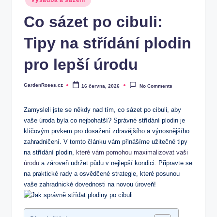
Výsadba a sázení
in
Co sázet po cibuli:
Tipy na střídání plodin
pro lepší úrodu
GardenRoses.cz
16 června, 2026
No Comments
Posted
by
Zamysleli jste se někdy nad tím, co sázet po cibuli, aby
vaše úroda byla co nejbohatší? Správné střídání plodin je
klíčovým prvkem pro dosažení zdravějšího a výnosnějšího
zahradničení. V tomto článku vám přinášíme užitečné tipy
na střídání plodin,
které vám pomohou maximalizovat vaši
úrodu
a zároveň udržet půdu v nejlepší kondici. Připravte se
na praktické rady a osvědčené strategie, které posunou
vaše zahradnické dovednosti na novou úroveň!