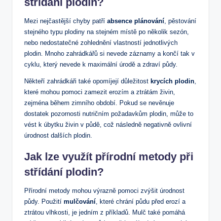
střídání plodin?
Mezi nejčastější chyby patří
absence plánování
, pěstování
stejného typu plodiny na stejném místě po několik sezón,
nebo nedostatečné zohlednění vlastností jednotlivých
plodin. Mnoho zahrádkářů si nevede záznamy a končí tak v
cyklu, který nevede k maximální úrodě a zdraví půdy.
Někteří zahrádkáři také opomíjejí důležitost
krycích plodin
,
které mohou pomoci zamezit erozím a ztrátám živin,
zejména během zimního období. Pokud se nevěnuje
dostatek pozornosti nutričním požadavkům plodin, může to
vést k úbytku živin v půdě, což následně negativně ovlivní
úrodnost dalších plodin.
Jak lze využít přírodní metody při
střídání plodin?
Přírodní metody mohou výrazně pomoci zvýšit úrodnost
půdy. Použití
mulčování
, které chrání půdu před erozí a
ztrátou vlhkosti, je jedním z příkladů. Mulč také pomáhá