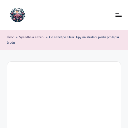
Skip
to
content
Úvod
»
Výsadba a sázení
»
Co sázet po cibuli: Tipy na střídání plodin pro lepší
úrodu