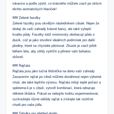
rukavice a poďte zjistit, co krásného můžete zasít po sklizni
těchto aromatických hlaviček!
### Zelené fazolky
Zelené fazolky jsou skvělým následníkem cibule. Nejen že
dodají do vaší zahrady krásné barvy, ale také vylepší
kvalitu půdy. Fazolky totiž mistrovsky obohacují půdu o
dusík, což je jako stvoření ideálních podmínek pro další
plodiny, které se chystáte pěstovat. Zkuste je zasít ještě
během léta, aby stihly vyklíčit a přinést vám bohatou
sklizeň.
### Rajčata
Rajčata jsou jako tučná třešnička na dortu vaší zahrady.
Zasazením rajčat po cibuli můžete dosáhnout nejen výborné
chuti, ale také lepšího výnosu. Rajčata milují teplé počasí a
spleteme-li je s cibulí, vytvoří kombinaci, která odrazuje
některé škůdce. Pokud se nebojíte trošku experimentovat,
vyzkoušejte různé odrůdy rajčat a získejte tak rozličné
chutě pro vaše jídla.
### Tabulka pro přehled plodin