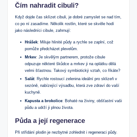
Čím nahradit cibuli?
Když dojde čas sklízet cibuli, je dobré zamyslet se nad tím,
co po ní zasadíme. Několik rostlin, které se skvěle hodí
jako následníci cibule, zahrnují:
Hrášek
: Miluje hlinité půdy a rychle se zaplní, což
pomůže předcházet plevelům.
Mrkev
: Je skvělým partnerem, protože cibule
odpuzuje některé škůdce a mrkev ji na oplátku dělá
velmi šťastnou. Takový symbiotický vztah, co říkáte?
Salát
: Rychle rostoucí zelenina ideální pro sklizeň v
sezóně, nabízející výsadbu, která zve zdraví do vaší
kuchyně.
Kapusta a brokolice
: Bohaté na živiny, obšťastní vaši
půdu a udrží ji plnou života.
Půda a její regenerace
Při střídání plodin je nezbytné zohlednit i regeneraci půdy.