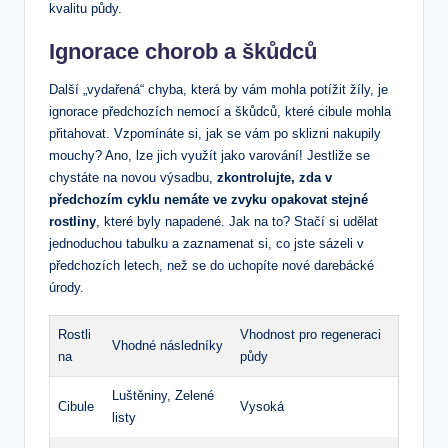
kvalitu půdy.
Ignorace chorob a škůdců
Další „vydařená“ chyba, která by vám mohla potížit žíly, je
ignorace předchozích nemocí a škůdců, které cibule mohla
přitahovat. Vzpomínáte si, jak se vám po sklizni nakupily
mouchy? Ano, lze jich využít jako varování! Jestliže se
chystáte na novou výsadbu,
zkontrolujte, zda v
předchozím cyklu nemáte ve zvyku opakovat stejné
rostliny
, které byly napadené. Jak na to? Stačí si udělat
jednoduchou tabulku a zaznamenat si, co jste sázeli v
předchozích letech, než se do uchopíte nové darebácké
úrody.
Rostli
Vhodnost pro regeneraci
Vhodné následníky
na
půdy
Luštěniny, Zelené
Cibule
Vysoká
listy