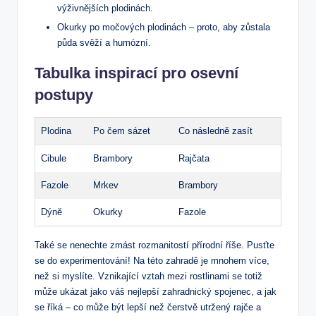
výživnějších plodinách.
Okurky po močových plodinách – proto, aby zůstala
půda svěží a humózní.
Tabulka inspirací pro osevní
postupy
Plodina
Po čem sázet
Co následně zasít
Cibule
Brambory
Rajčata
Fazole
Mrkev
Brambory
Dýně
Okurky
Fazole
Také se nenechte zmást rozmanitostí přírodní říše. Pusťte
se do experimentování! Na této zahradě je mnohem více,
než si myslíte. Vznikající vztah mezi rostlinami se totiž
může ukázat jako váš nejlepší zahradnický spojenec, a jak
se říká – co může být lepší než čerstvě utržený rajče a