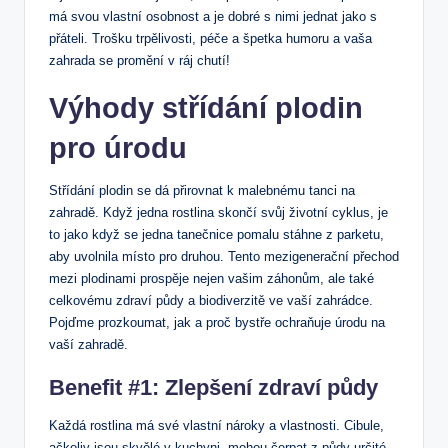
má svou vlastní osobnost a je dobré s nimi jednat jako s
přáteli. Trošku trpělivosti, péče a špetka humoru a vaša
zahrada se promění v ráj chutí!
Výhody střídání plodin
pro úrodu
Střídání plodin se dá přirovnat k malebnému tanci na
zahradě. Když jedna rostlina skončí svůj životní cyklus, je
to jako když se jedna tanečnice pomalu stáhne z parketu,
aby uvolnila místo pro druhou. Tento mezigenerační přechod
mezi plodinami prospěje nejen vašim záhonům, ale také
celkovému zdraví půdy a biodiverzitě ve vaší zahrádce.
Pojďme prozkoumat, jak a proč bystře ochraňuje úrodu na
vaší zahradě.
Benefit #1: Zlepšení zdraví půdy
Každá rostlina má své vlastní nároky a vlastnosti. Cibule,
ačkoliv jsou skvělé v kuchyni, mohou čerpat z půdy určité