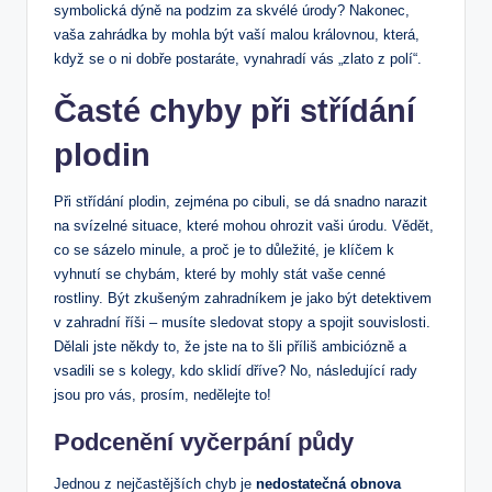
symbolická dýně na podzim za skvélé úrody? Nakonec,
vaša zahrádka by mohla být vaší malou královnou, která,
když se o ni dobře postaráte, vynahradí vás „zlato z polí“.
Časté chyby při střídání
plodin
Při střídání plodin, zejména po cibuli, se dá snadno narazit
na svízelné situace, které mohou ohrozit vaši úrodu. Vědět,
co se sázelo minule, a proč je to důležité, je klíčem k
vyhnutí se chybám, které by mohly stát vaše cenné
rostliny. Být zkušeným zahradníkem je jako být detektivem
v zahradní říši – musíte sledovat stopy a spojit souvislosti.
Dělali jste někdy to, že jste na to šli příliš ambiciózně a
vsadili se s kolegy, kdo sklidí dříve? No, následující rady
jsou pro vás, prosím, nedělejte to!
Podcenění vyčerpání půdy
Jednou z nejčastějších chyb je
nedostatečná obnova