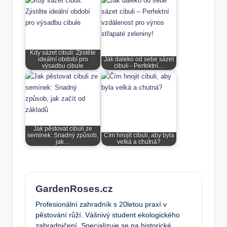
Kdy sázet cibuli: Zjistěte
ideální období pro
Jak daleko od sebe sázet
výsadbu cibule
cibuli - Perfektní…
Jak pěstovat cibuli ze
semínek: Snadný způsob,
Čím hnojit cibuli, aby byla
jak…
velká a chutná?
GardenRoses.cz
Profesionální zahradník s 20letou praxí v
pěstování růží. Vášnivý student ekologického
zahradničení. Specializuje se na historické