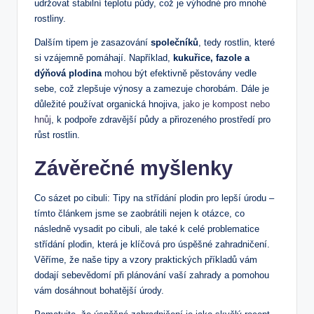
udržovat stabilní teplotu půdy, což je výhodné pro mnohé
rostliny.
Dalším tipem je zasazování
společníků
, tedy rostlin, které
si vzájemně pomáhají. Například,
kukuřice, fazole a
dýňová plodina
mohou být efektivně pěstovány vedle
sebe, což zlepšuje výnosy a zamezuje chorobám. Dále je
důležité používat organická hnojiva,
jako je kompost nebo
hnůj
, k podpoře zdravější půdy a přirozeného prostředí pro
růst rostlin.
Závěrečné myšlenky
Co sázet po cibuli: Tipy na střídání plodin pro lepší úrodu –
tímto článkem jsme se zaobrátili nejen k otázce, co
následně vysadit po cibuli, ale také k celé problematice
střídání plodin, která je klíčová pro úspěšné zahradničení.
Věříme, že naše tipy a vzory praktických příkladů vám
dodají sebevědomí při plánování vaší zahrady a pomohou
vám dosáhnout bohatější úrody.