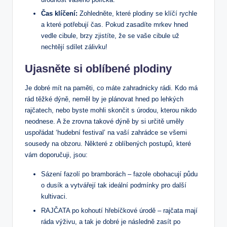
Čas klíčení:
Zohledněte, které plodiny se klíčí rychle
a které potřebují čas. Pokud zasadíte mrkev hned
vedle cibule, brzy zjistíte, že se vaše cibule už
nechtějí sdílet zálivku!
Ujasněte si oblíbené plodiny
Je dobré mít na paměti, co máte zahradnicky rádi. Kdo má
rád těžké dýně, neměl by je plánovat hned po lehkých
rajčatech, nebo byste mohli skončit s úrodou, kterou nikdo
neodnese. A že zrovna takové dýně by si určitě uměly
uspořádat ‘hudební festival’ na vaší zahrádce se všemi
sousedy na obzoru. Některé z oblíbených postupů, které
vám doporučuji, jsou:
Sázení fazolí po bramborách – fazole obohacují půdu
o dusík a vytvářejí tak ideální podmínky pro další
kultivaci.
RAJČATA po kohoutí hřebíčkové úrodě – rajčata mají
ráda výživu, a tak je dobré je následně zasít po