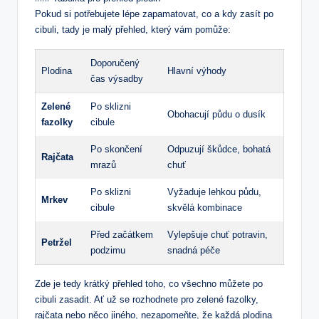
Pokud si potřebujete lépe zapamatovat, co a kdy zasít po
cibuli, tady je malý přehled, který vám pomůže:
Doporučený
Plodina
Hlavní výhody
čas výsadby
Zelené
Po sklizni
Obohacují půdu o dusík
fazolky
cibule
Po skončení
Odpuzují škůdce, bohatá
Rajčata
mrazů
chuť
Po sklizni
Vyžaduje lehkou půdu,
Mrkev
cibule
skvělá kombinace
Před začátkem
Vylepšuje chuť potravin,
Petržel
podzimu
snadná péče
Zde je tedy krátký přehled toho, co všechno můžete po
cibuli zasadit. Ať už se rozhodnete pro zelené fazolky,
rajčata nebo něco jiného, nezapomeňte, že každá plodina