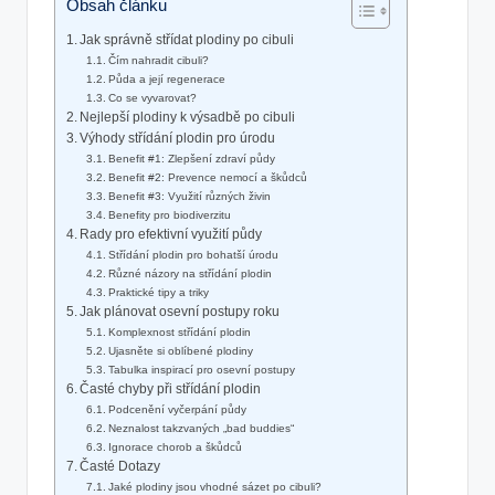
Obsah článku
Jak správně střídat plodiny po cibuli
Čím nahradit cibuli?
Půda a její regenerace
Co se vyvarovat?
Nejlepší plodiny k výsadbě po cibuli
Výhody střídání plodin pro úrodu
Benefit #1: Zlepšení zdraví půdy
Benefit #2: Prevence nemocí a škůdců
Benefit #3: Využití různých živin
Benefity pro biodiverzitu
Rady pro efektivní využití půdy
Střídání plodin pro bohatší úrodu
Různé názory na střídání plodin
Praktické tipy a triky
Jak plánovat osevní postupy roku
Komplexnost střídání plodin
Ujasněte si oblíbené plodiny
Tabulka inspirací pro osevní postupy
Časté chyby při střídání plodin
Podcenění vyčerpání půdy
Neznalost takzvaných „bad buddies“
Ignorace chorob a škůdců
Časté Dotazy
Jaké plodiny jsou vhodné sázet po cibuli?