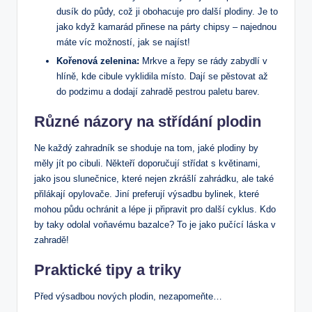
dusík do půdy, což ji obohacuje pro další plodiny. Je to
jako když kamarád přinese na párty chipsy – najednou
máte víc možností, jak se najíst!
Kořenová zelenina:
Mrkve a řepy se rády zabydlí v
hlíně, kde cibule vyklidila místo. Dají se pěstovat až
do podzimu a dodají zahradě pestrou paletu barev.
Různé názory na střídání plodin
Ne každý zahradník se shoduje na tom, jaké plodiny by
měly jít po cibuli. Někteří doporučují střídat s květinami,
jako jsou slunečnice, které nejen zkrášlí zahrádku, ale také
přilákají opylovače. Jiní preferují výsadbu bylinek, které
mohou půdu ochránit a lépe ji připravit pro další cyklus. Kdo
by taky odolal voňavému bazalce? To je jako pučící láska v
zahradě!
Praktické tipy a triky
Před výsadbou nových plodin, nezapomeňte…