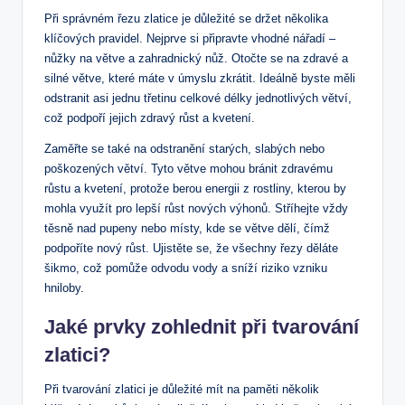
Při správném řezu zlatice je důležité se držet několika
klíčových pravidel. Nejprve si připravte vhodné nářadí –
nůžky na větve a zahradnický nůž. Otočte se na zdravé a
silné větve, které máte v úmyslu zkrátit. Ideálně byste měli
odstranit asi jednu třetinu celkové délky jednotlivých větví,
což podpoří jejich zdravý růst a kvetení.
Zaměřte se také na odstranění starých, slabých nebo
poškozených větví. Tyto větve mohou bránit zdravému
růstu a kvetení, protože berou energii z rostliny, kterou by
mohla využít pro lepší růst nových výhonů. Stříhejte vždy
těsně nad pupeny nebo místy, kde se větve dělí, čímž
podpoříte nový růst. Ujistěte se, že všechny řezy děláte
šikmo, což pomůže odvodu vody a sníží riziko vzniku
hniloby.
Jaké prvky zohlednit při tvarování
zlatici?
Při tvarování zlatici je důležité mít na paměti několik