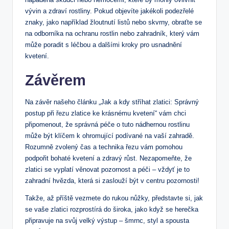
vývin a zdraví rostliny. Pokud objevíte jakékoli podezřelé
znaky, jako například žloutnutí listů nebo skvrny, obraťte se
na odborníka na ochranu rostlin nebo zahradník, který vám
může poradit s léčbou a dalšími kroky pro usnadnění
kvetení.
Závěrem
Na závěr našeho článku „Jak a kdy stříhat zlatici: Správný
postup při řezu zlatice ke krásnému kvetení“ vám chci
připomenout, že správná péče o tuto nádhernou rostlinu
může být klíčem k ohromující podívané na vaší zahradě.
Rozumně zvolený čas a technika řezu vám pomohou
podpořit bohaté kvetení a zdravý růst. Nezapomeňte, že
zlatici se vyplatí věnovat pozornost a péči – vždyť je to
zahradní hvězda, která si zaslouží být v centru pozornosti!
Takže, až příště vezmete do rukou nůžky, představte si, jak
se vaše zlatici rozprostírá do široka, jako když se herečka
připravuje na svůj velký výstup – šmrnc, styl a spousta