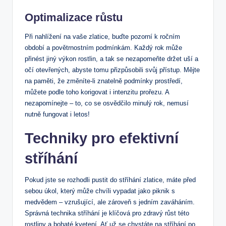
Optimalizace růstu
Při nahlížení na vaše zlatice, buďte pozorní k ročním
období a povětrnostním podmínkám. Každý rok může
přinést jiný výkon rostlin, a tak se nezapomeňte držet uší a
očí otevřených, abyste tomu přizpůsobili svůj přístup. Mějte
na paměti, že změníte-li znatelně podmínky prostředí,
můžete podle toho korigovat i intenzitu prořezu. A
nezapomínejte – to, co se osvědčilo minulý rok, nemusí
nutně fungovat i letos!
Techniky pro efektivní
stříhání
Pokud jste se rozhodli pustit do stříhání zlatice, máte před
sebou úkol, který může chvíli vypadat jako piknik s
medvědem – vzrušující, ale zároveň s jedním zaváháním.
Správná technika stříhání je klíčová pro zdravý růst této
rostliny a bohaté kvetení. Ať už se chystáte na stříhání po