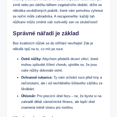
zimě nebo pro údržbu během vegetačního období, držte se
několika osvědčených praktik, které vám pomohou vyhnout
se noční můře zahradníka. A nezapomeňte: každý tah
nůžkami může změnit váš rozkvetlý sen ve skutečnost!
Správné nářadí je základ
Bez kvalitních nůžek se do stříhání nevrhejte! Zde je
několik tipů na to, co mít po ruce:
Ostré nůžky:
Abychom předešli drcení větví, které
mohou způsobit šíření chorob, ujistěte se, že jsou
vaše nůžky dokonale ostré.
Ochranné rukavice:
Ty vám ochrání ruce před trny a
nečistotami, ale i od nechtěného šišlavého zážitku ze
škrábání.
Úhloměr:
Pro precizní úhel řezu – ne, že byste si na
zahradě dělali zámečnické fitness, ale lepší úhel
znamená méně stresu pro rostlinu.