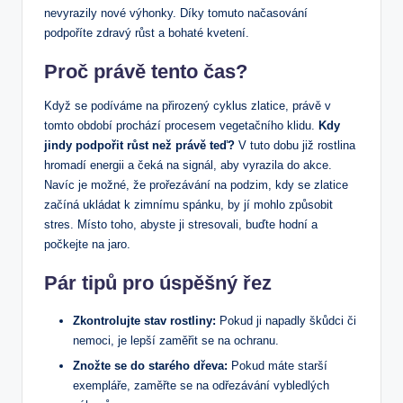
nevyrazily nové výhonky. Díky tomuto načasování
podpoříte zdravý růst a bohaté kvetení.
Proč právě tento čas?
Když se podíváme na přirozený cyklus zlatice, právě v
tomto období prochází procesem vegetačního klidu.
Kdy
jindy podpořit růst než právě teď?
V tuto dobu již rostlina
hromadí energii a čeká na signál, aby vyrazila do akce.
Navíc je možné, že prořezávání na podzim, kdy se zlatice
začíná ukládat k zimnímu spánku, by jí mohlo způsobit
stres. Místo toho, abyste ji stresovali, buďte hodní a
počkejte na jaro.
Pár tipů pro úspěšný řez
Zkontrolujte stav rostliny:
Pokud ji napadly škůdci či
nemoci, je lepší zaměřit se na ochranu.
Znožte se do starého dřeva:
Pokud máte starší
exempláře, zaměřte se na odřezávání vybledlých