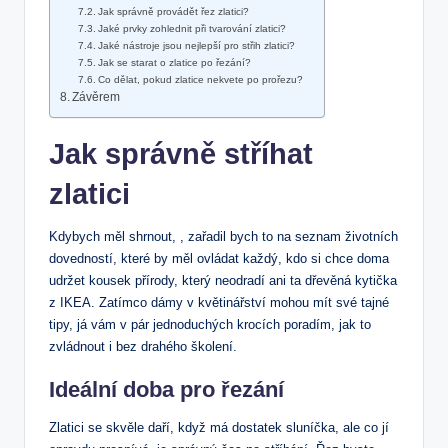
Jak správně provádět řez zlatici?
Jaké prvky zohlednit při tvarování zlatici?
Jaké nástroje jsou nejlepší pro střih zlatici?
Jak se starat o zlatice po řezání?
Co dělat, pokud zlatice nekvete po prořezu?
Závěrem
Jak správně stříhat
zlatici
Kdybych měl shrnout, , zařadil bych to na seznam životních
dovedností, které by měl ovládat každý, kdo si chce doma
udržet kousek přírody, který neodradí ani ta dřevěná kytička
z IKEA. Zatímco dámy v květinářství mohou mít své tajné
tipy, já vám v pár jednoduchých krocích poradím, jak to
zvládnout i bez drahého školení.
Ideální doba pro řezání
Zlatici se skvěle daří, když má dostatek sluníčka, ale co jí