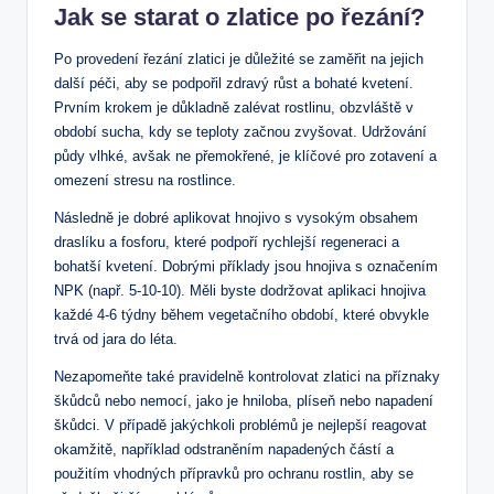
Jak se starat o zlatice po řezání?
Po provedení řezání zlatici je důležité se zaměřit na jejich
další péči, aby se podpořil zdravý růst a bohaté kvetení.
Prvním krokem je důkladně zalévat rostlinu, obzvláště v
období sucha, kdy se teploty začnou zvyšovat. Udržování
půdy vlhké, avšak ne přemokřené, je klíčové pro zotavení a
omezení stresu na rostlince.
Následně je dobré aplikovat hnojivo s vysokým obsahem
draslíku a fosforu, které podpoří rychlejší regeneraci a
bohatší kvetení. Dobrými příklady jsou hnojiva s označením
NPK (např. 5-10-10). Měli byste dodržovat aplikaci hnojiva
každé 4-6 týdny během vegetačního období, které obvykle
trvá od jara do léta.
Nezapomeňte také pravidelně kontrolovat zlatici na příznaky
škůdců nebo nemocí, jako je hniloba, plíseň nebo napadení
škůdci. V případě jakýchkoli problémů je nejlepší reagovat
okamžitě, například odstraněním napadených částí a
použitím vhodných přípravků pro ochranu rostlin, aby se