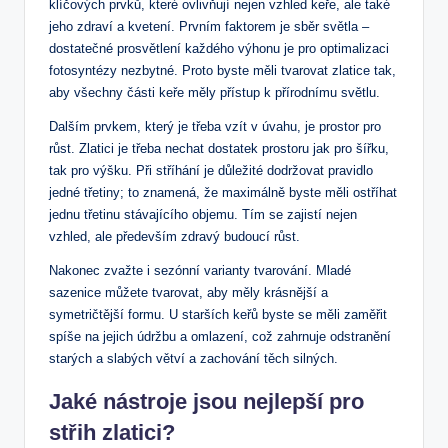
klíčových prvků, které ovlivňují nejen vzhled keře, ale také
jeho zdraví a kvetení. Prvním faktorem je sběr světla –
dostatečné prosvětlení každého výhonu je pro optimalizaci
fotosyntézy nezbytné. Proto byste měli tvarovat zlatice tak,
aby všechny části keře měly přístup k přírodnímu světlu.
Dalším prvkem, který je třeba vzít v úvahu, je prostor pro
růst. Zlatici je třeba nechat dostatek prostoru jak pro šířku,
tak pro výšku. Při stříhání je důležité dodržovat pravidlo
jedné třetiny; to znamená, že maximálně byste měli ostříhat
jednu třetinu stávajícího objemu. Tím se zajistí nejen
vzhled, ale především zdravý budoucí růst.
Nakonec zvažte i sezónní varianty tvarování. Mladé
sazenice můžete tvarovat, aby měly krásnější a
symetričtější formu. U starších keřů byste se měli zaměřit
spíše na jejich údržbu a omlazení, což zahrnuje odstranění
starých a slabých větví a zachování těch silných.
Jaké nástroje jsou nejlepší pro
střih zlatici?