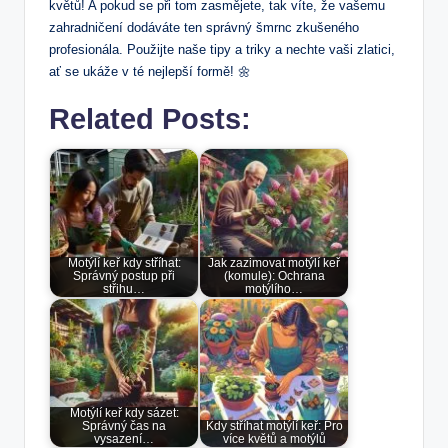
květů! A pokud se při tom zasmějete, tak víte, že vašemu
zahradničení dodáváte ten správný šmrnc zkušeného
profesionála. Použijte naše tipy a triky a nechte vaši zlatici,
ať se ukáže v té nejlepší formě! 🌼
Related Posts:
Motýlí keř kdy stříhat:
Jak zazimovat motýlí keř
Správný postup při
(komule): Ochrana
střihu…
motýlího…
Motýlí keř kdy sázet:
Správný čas na
Kdy stříhat motýlí keř: Pro
vysazení…
více květů a motýlů