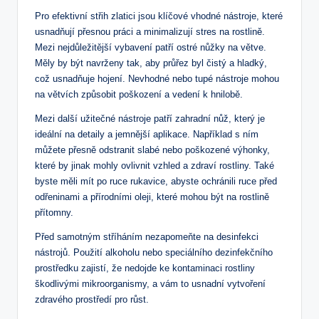
Pro efektivní střih zlatici jsou klíčové vhodné nástroje, které
usnadňují přesnou práci a minimalizují stres na rostlině.
Mezi nejdůležitější vybavení patří ostré nůžky na větve.
Měly by být navrženy tak, aby průřez byl čistý a hladký,
což usnadňuje hojení. Nevhodné nebo tupé nástroje mohou
na větvích způsobit poškození a vedení k hnilobě.
Mezi další užitečné nástroje patří zahradní nůž, který je
ideální na detaily a jemnější aplikace. Například s ním
můžete přesně odstranit slabé nebo poškozené výhonky,
které by jinak mohly ovlivnit vzhled a zdraví rostliny. Také
byste měli mít po ruce rukavice, abyste ochránili ruce před
odřeninami a přírodními oleji, které mohou být na rostlině
přítomny.
Před samotným stříháním nezapomeňte na desinfekci
nástrojů. Použití alkoholu nebo speciálního dezinfekčního
prostředku zajistí, že nedojde ke kontaminaci rostliny
škodlivými mikroorganismy, a vám to usnadní vytvoření
zdravého prostředí pro růst.