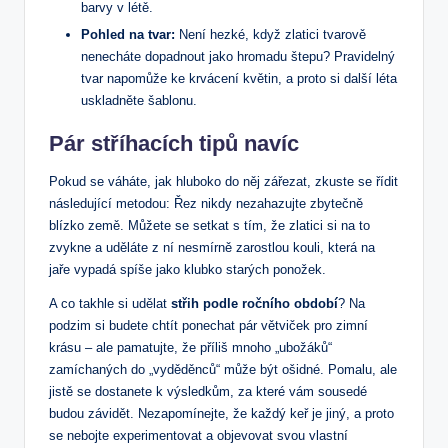
barvy v létě.
Pohled na tvar:
Není hezké, když zlatici tvarově
nenecháte dopadnout jako hromadu štepu? Pravidelný
tvar napomůže ke krvácení květin, a proto si další léta
uskladněte šablonu.
Pár stříhacích tipů navíc
Pokud se váháte, jak hluboko do něj zářezat, zkuste se řídit
následující metodou: Řez nikdy nezahazujte zbytečně
blízko země. Můžete se setkat s tím, že zlatici si na to
zvykne a uděláte z ní nesmírně zarostlou kouli, která na
jaře vypadá spíše jako klubko starých ponožek.
A co takhle si udělat
střih podle ročního období
? Na
podzim si budete chtít ponechat pár větviček pro zimní
krásu – ale pamatujte, že příliš mnoho „ubožáků“
zamíchaných do „vyděděnců“ může být ošidné. Pomalu, ale
jistě se dostanete k výsledkům, za které vám sousedé
budou závidět. Nezapomínejte, že každý keř je jiný, a proto
se nebojte experimentovat a objevovat svou vlastní