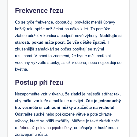
Frekvence řezu
Co se týče frekvence, doporučuji provádět menší úpravy
každý rok, spíše než čekat na několik let. To pomůže
zlatice udržet v kondici a podpoří nové výhony.
Nedělejte si
starosti, pokud máte pocit, že vše děláte špatně.
I
zkušenější zahrádkáři se občas potýkají se svými
rostlinami. V praxi to znamená, že byste měli prořezat
všechny vykvetlé stonky, ať už v dubnu, nebo nejpozději do
května.
Postup při řezu
Nezapomeňte vzít v úvahu, že zlatici je nejlepší stříhat tak,
aby měla tvar keře a mohla se rozvíjet.
Zde je jednoduchý
tip: vezměte si zahradní nůžky a začněte na vrcholu!
Odstraňte suché nebo poškozené větve a poté zkraťte
výhony, které se příliš rozšířily. Můžete je také zkrátit zpět
o
třetinu až polovinu jejich délky
, co přispěje k hustšímu a
zdravějšímu růstu.