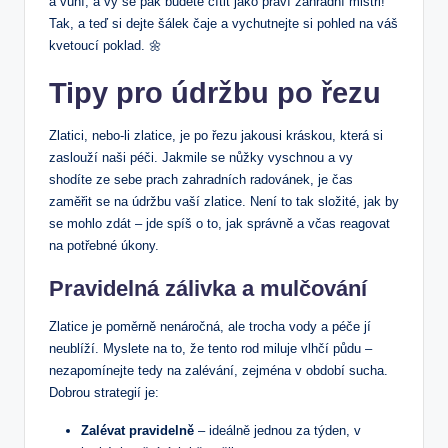
a vůní, a vy se pak budete cítit jako praví zahradní mistři!
Tak, a teď si dejte šálek čaje a vychutnejte si pohled na váš
kvetoucí poklad. 🌼
Tipy pro údržbu po řezu
Zlatici, nebo-li zlatice, je po řezu jakousi kráskou, která si
zaslouží naši péči. Jakmile se nůžky vyschnou a vy
shodíte ze sebe prach zahradních radovánek, je čas
zaměřit se na údržbu vaší zlatice. Není to tak složité, jak by
se mohlo zdát – jde spíš o to, jak správně a včas reagovat
na potřebné úkony.
Pravidelná zálivka a mulčování
Zlatice je poměrně nenáročná, ale trocha vody a péče jí
neublíží. Myslete na to, že tento rod miluje vlhčí půdu –
nezapomínejte tedy na zalévání, zejména v období sucha.
Dobrou strategií je:
Zalévat pravidelně
– ideálně jednou za týden, v