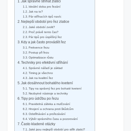
Jak správně stříhat zlatici
Ideální doba pro řezání
Jak na to?
Pár stříhacích tipů navíc
Nejlepší období pro řez zlatice
Jaké období zvolit?
Proč právě tento čas?
Pár tipů pro úspěšný řez
Kdy a jak často provádět řez
Frekvence řezu
Postup při řezu
Optimalizace růstu
Techniky pro efektivní stříhání
Správné nářadí je základ
Timing je všechno
Jak na kvalitní řez
Jak dosáhnout bohatého kvetení
Tipy na správný řez pro bohaté kvetení
Nezbytné nástroje a techniky
Tipy pro údržbu po řezu
Pravidelná zálivka a mulčování
Hnojení a ochrana proti škůdcům
Odstřihávání a prořezávání
Výběr správného času a pozorování
Často kladené otázky
Jaké jsou nejlepší období pro střih zlatici?