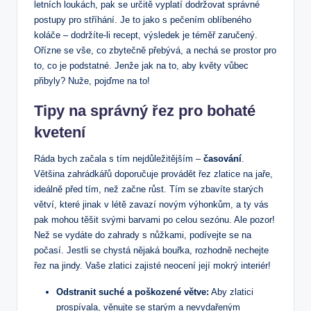
letních loukách, pak se určitě vyplatí dodržovat správné
postupy pro stříhání. Je to jako s pečením oblíbeného
koláče – dodržíte-li recept, výsledek je téměř zaručený.
Ořízne se vše, co zbytečně přebývá, a nechá se prostor pro
to, co je podstatné. Jenže jak na to, aby květy vůbec
přibyly? Nuže, pojďme na to!
Tipy na správný řez pro bohaté
kvetení
Ráda bych začala s tím nejdůležitějším –
časování
.
Většina zahrádkářů doporučuje provádět řez zlatice na jaře,
ideálně před tím, než začne růst. Tím se zbavíte starých
větví, které jinak v létě zavazí novým výhonkům, a ty vás
pak mohou těšit svými barvami po celou sezónu. Ale pozor!
Než se vydáte do zahrady s nůžkami, podívejte se na
počasí. Jestli se chystá nějaká bouřka, rozhodně nechejte
řez na jindy. Vaše zlatici zajisté neocení její mokrý interiér!
Odstranit suché a poškozené větve:
Aby zlatici
prospívala, věnujte se starým a nevydařeným