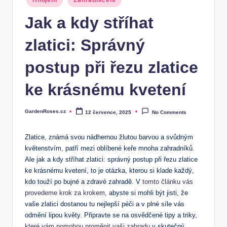
Hnojení
Zahradničení
in
Jak a kdy stříhat
zlatici: Správný
postup při řezu zlatice
ke krásnému kvetení
GardenRoses.cz
12 července, 2025
No Comments
Posted
by
Zlatice, známá svou nádhernou žlutou barvou a svůdným
květenstvím, patří mezi oblíbené keře mnoha zahradníků.
Ale jak a kdy stříhat zlatici: správný postup při řezu zlatice
ke krásnému kvetení, to je otázka, kterou si klade každý,
kdo touží po bujné a zdravé zahradě. V
tomto článku vás
provedeme krok za krokem
, abyste si mohli být jisti, že
vaše zlatici dostanou tu nejlepší péči a v plné síle vás
odmění lipou květy. Připravte se na osvědčené tipy a triky,
které vám pomohou proměnit vaši zahradu
v skutečný