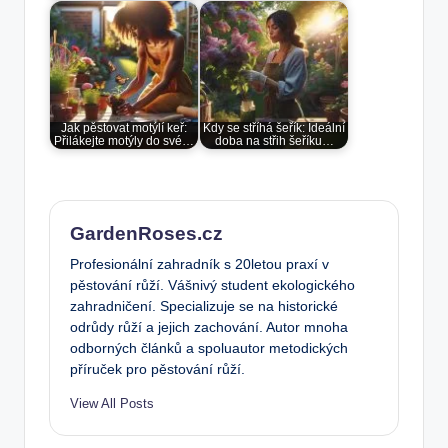
Jak pěstovat motýlí keř:
Kdy se stříhá šeřík: Ideální
Přilákejte motýly do své…
doba na střih šeříku…
GardenRoses.cz
Profesionální zahradník s 20letou praxí v
pěstování růží. Vášnivý student ekologického
zahradničení. Specializuje se na historické
odrůdy růží a jejich zachování. Autor mnoha
odborných článků a spoluautor metodických
příruček pro pěstování růží.
View All Posts