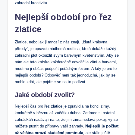
zahradní kreativitu.
Nejlepší období pro řez
zlatice
Zlatice, nebo jak ji mnozí z nás znají, „žlutá královna
přírody“, je opravdu nádherná rostlina, která dokáže každý
zahradní plot okouzlit svým barevným květenstvím. Aby se
nám ale tato kráska každoročně odvděčila vůní a barvami,
musíme ji občas podpořit pořádným řezem. A kdy je pro to
nejlepší období? Odpověď není tak jednoduchá, jak by se
mohlo zdát, ale pojďme se na to podívat.
Jaké období zvolit?
Nejlepší čas pro řez zlatice je zpravidla na konci zimy,
konkrétně v březnu až začátku dubna. Zatímco si ostatní
zahrádkáři nadávají na to, že jim zima nedává pokoj, vy se
můžete pustit do přípravy vaší zahrady.
Nejlepší je počkat,
až většina mrazů skutečně pominula
, ale stále ještě