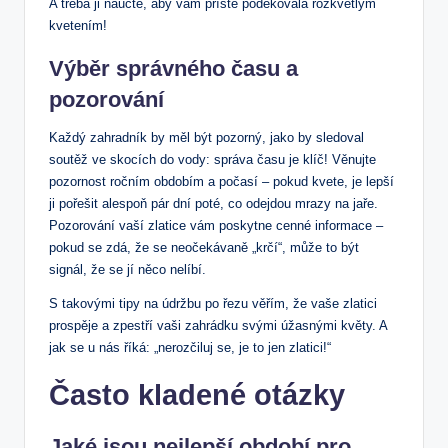
A třeba ji naučte, aby vám příště poděkovala rozkvetlým
kvetením!
Výběr správného času a
pozorování
Každý zahradník by měl být pozorný, jako by sledoval
soutěž ve skocích do vody: správa času je klíč! Věnujte
pozornost ročním obdobím a počasí – pokud kvete, je lepší
ji pořešit alespoň pár dní poté, co odejdou mrazy na jaře.
Pozorování vaší zlatice vám poskytne cenné informace –
pokud se zdá, že se neočekávaně „krčí“, může to být
signál, že se jí něco nelíbí.
S takovými tipy na údržbu po řezu věřím, že vaše zlatici
prospěje a zpestří vaši zahrádku svými úžasnými květy. A
jak se u nás říká: „nerozčiluj se, je to jen zlatici!“
Často kladené otázky
Jaké jsou nejlepší období pro