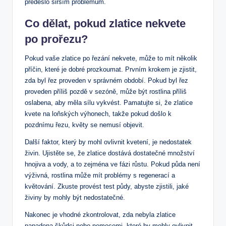
předešlo širším problémům.
Co dělat, pokud zlatice nekvete
po prořezu?
Pokud vaše zlatice po řezání nekvete, může to mít několik
příčin, které je dobré prozkoumat. Prvním krokem je zjistit,
zda byl řez proveden v správném období. Pokud byl řez
proveden příliš pozdě v sezóně, může být rostlina příliš
oslabena, aby měla sílu vykvést. Pamatujte si, že zlatice
kvete na loňských výhonech, takže pokud došlo k
pozdnímu řezu, květy se nemusí objevit.
Další faktor, který by mohl ovlivnit kvetení, je nedostatek
živin. Ujistěte se, že zlatice dostává dostatečné množství
hnojiva a vody, a to zejména ve fázi růstu. Pokud půda není
výživná, rostlina může mít problémy s regenerací a
květování. Zkuste provést test půdy, abyste zjistili, jaké
živiny by mohly být nedostatečné.
Nakonec je vhodné zkontrolovat, zda nebyla zlatice
napadena škůdci nebo nemocemi, které by mohly ovlivnit