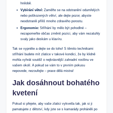
hnilobě.
Vybírání větví:
Zaměřte se na odstranění odumřelých
nebo poškozených větví, ale dejte pozor, abyste
neodstranili příliš mnoho zdravého porostu.
Ergonomie:
Stříhání by mělo být pohodlné –
nezapomeňte občas změnit pozici, aby vám nezatuhly
svaly jako deskám u klavíru.
Tak se vypněte a dejte se do toho! S těmito technikami
stříhání budete mít zlatice v takové kondici, že by klidně
mohla vyhrát soutěž o nejkrásnější zahradní rostlinu ve
vašem okolí. A pokud se vám to v prvním pokusu
nepovede, nezoufejte – praxe dělá mistra!
Jak dosáhnout bohatého
kvetení
Pokud si přejete, aby vaše zlatici vykvetla tak, jak si ji
pamatujete z dětství, kdy jste se s kamarády proháněli po