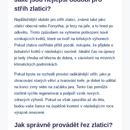
střih zlatici?
Nejdůležitější období pro střih zlatici, známé také jako
zlatici obecná
nebo
Forsythia
, je brzy na jaře, a to hned po
odkvětu. Tímto způsobem se vyhneme poškození nově
vznikajících květů, které se tvoří na loňských výhonech.
Pokud zlatice ostříháte příliš pozdě, riskujete, že přijdete o
bohatství květů v následující sezóně. Ideální čas na úpravy
je tedy zhruba od března do dubna, v závislosti na místních
klimatických podmínkách.
Pokud byste se rozhodli provést radikálnější střih, jako je
zkracování starých větví a tvarování keře, je dobré to udělat
na konci zimy nebo na začátku jara. Tento čas pomůže
rostlině rychle regenerovat a podpoří vznik nových,
zdravých výhonů. Pokud se však zpozdíte až do léta,
budou vaše šance na úspěšné kvetení v následujícím roce
výrazně omezené.
Jak správně provádět řez zlatici?