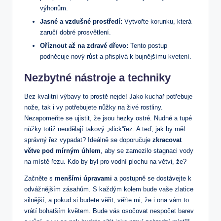
výhonům.
Jasné a vzdušné prostředí:
Vytvořte korunku, která
zaručí dobré prosvětlení.
Oříznout až na zdravé dřevo:
Tento postup
podněcuje nový růst a přispívá k bujnějšímu kvetení.
Nezbytné nástroje a techniky
Bez kvalitní výbavy to prostě nejde! Jako kuchař potřebuje
nože, tak i vy potřebujete nůžky na živé rostliny.
Nezapomeňte se ujistit, že jsou hezky ostré. Nudné a tupé
nůžky totiž neudělají takový „slick“řez. A teď, jak by měl
správný řez vypadat? Ideálně se doporučuje
zkracovat
větve pod mírným úhlem
, aby se zamezilo stagnaci vody
na místě řezu. Kdo by byl pro vodní plochu na větvi, že?
Začněte s
menšími úpravami
a postupně se dostávejte k
odvážnějším zásahům. S každým kolem bude vaše zlatice
silnější, a pokud si budete věřit, věřte mi, že i ona vám to
vrátí bohatším květem. Bude vás osočovat nespočet barev