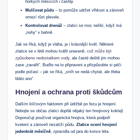
horkých měsících i častěji.
Mulčovat půdu
– to pomůže udržet vlhkost a zároveň
omezí růst plevele.
Kontrolovat drenáž
– zlatici se moc nelíbí, když má
„nohy“ v bahně.
Jak se říká, když je vláha, je i krásnější květ. Některé
zlatice se v létě mohou tvářit unaveně,
což může být
způsobeno nedostatkem vody
, ale časté deště jim mohou
zase „zavařit“. Buďte na to připraveni a přizpůsobte si péči
podle počasí – jak se říká, „sníh se nedá chytat, ale třeba
bláto ano“.
Hnojení a ochrana proti škůdcům
Dalším klíčovým faktorem při údržbě po řezu je hnojení.
Nebojte se občas zlatici dopřát nějaký ten hnojivový koktejl.
Doporučuji používat organická hnojiva, která podpoří
kvetení a zároveň nezatíží půdu.
Zlatice ocení hnojení
jedenkrát měsíčně
, zpravidla od jara do konce léta.