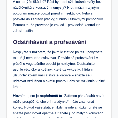
A co se týče škůdců? Rádi byste si užili krásné květy bez
návštěvníků s kousavými úmysly? Proti mšicím a jiným
potvorám můžete použít přírodní insekticidy. Nebo si
pozvěte do zahrady ptáčky; ti budou šikovnými pomocníky.
Pamatujte, že prevence je základ – pravidelně kontrolujte
zdraví rostlin.
Odstřihávání a prořezávání
Nesplyňte s názorem, že jakmile zlatice po řezu povyroste,
tak už ji nemusíte oslovovat. Pravidelné prořezávání i v
průběhu vegetačního období je nezbytné. Odstraňujte
uschlé větvičky a květiny, které už vykvetly. Hlídání
„džungle“ kolem vaší zlatici je klíčové – snažte se ji
udržovat vzdušnou a světlu prostou, aby se rozvinula v plné
kráse.
Hlavním tipem je
nepřehánět to
. Zatímco pár zásahů navíc
může prospěšné, oholení na „dýnko“ může znamenat
konec. Pokud vaše zlatice nikdy neviděla nůžky, příště se
snažte postupovat opatrně a řízněte ji po malých kouskách.