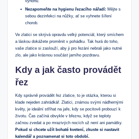
výhonů.
Nezapomeňte na hygienu řezacího nářadí:
Mějte s
sebou dezinfekci na nůžky, ať se vyhnete šíření
chorob.
Ve zlatici se skrývá opravdu velký potenciál, který smíchem
a láskou dokážete proměnit v pohádku. Tak hurá do toho,
vaše zlatice si zaslouží, aby ji pro řezání nebrali jako nutné
zlo, ale jako krásnou součást jarního pozdravu.
Kdy a jak často provádět
řez
Kdy správně provádět řez zlatice, to je otázka, kterou si
klade nejeden zahrádkář. Zlatici, známou svými nádhernými
květy, je ideální stříhat na jaře, kdy se pocitově probouzí k
životu. Čas začíná obvykle v březnu, když se teploty
začnou zvedat a po mrazivých nocích už není ani památky.
Pokud si chcete užít bohaté kvetení, zkuste si nastavit
kalendář a poznamenat si toto období.