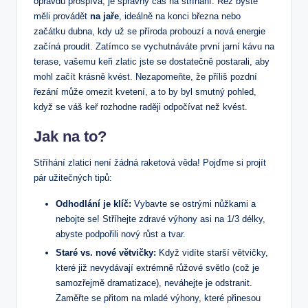
opravdu prospívá, je správný čas na stříhání. Řez byste
měli provádět
na jaře
, ideálně na konci března nebo
začátku dubna, kdy už se příroda probouzí a nová energie
začíná proudit. Zatímco se vychutnáváte první jarní kávu na
terase, vašemu keři zlatic jste se dostatečně postarali, aby
mohl začít krásně kvést. Nezapomeňte, že příliš pozdní
řezání může omezit kvetení, a to by byl smutný pohled,
když se váš keř rozhodne raději odpočívat než kvést.
Jak na to?
Stříhání zlatici není žádná raketová věda! Pojďme si projít
pár užitečných tipů:
Odhodlání je klíč:
Vybavte se ostrými nůžkami a
nebojte se! Stříhejte zdravé výhony asi na 1/3 délky,
abyste podpořili nový růst a tvar.
Staré vs. nové větvičky:
Když vidíte starší větvičky,
které již nevydávají extrémně růžové světlo (což je
samozřejmě dramatizace), neváhejte je odstranit.
Zaměřte se přitom na mladé výhony, které přinesou