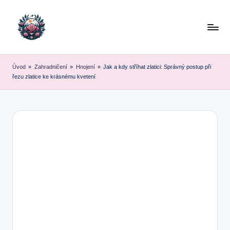
Skip
to
content
Úvod
»
Zahradničení
»
Hnojení
»
Jak a kdy stříhat zlatici: Správný postup při
řezu zlatice ke krásnému kvetení