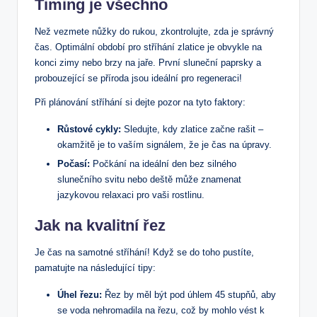
Timing je všechno
Než vezmete nůžky do rukou, zkontrolujte, zda je správný
čas. Optimální období pro stříhání zlatice je obvykle na
konci zimy nebo brzy na jaře. První sluneční paprsky a
probouzející se příroda jsou ideální pro regeneraci!
Při plánování stříhání si dejte pozor na tyto faktory:
Růstové cykly:
Sledujte, kdy zlatice začne rašit –
okamžitě je to vaším signálem, že je čas na úpravy.
Počasí:
Počkání na ideální den bez silného
slunečního svitu nebo deště může znamenat
jazykovou relaxaci pro vaši rostlinu.
Jak na kvalitní řez
Je čas na samotné stříhání! Když se do toho pustíte,
pamatujte na následující tipy:
Úhel řezu:
Řez by měl být pod úhlem 45 stupňů, aby
se voda nehromadila na řezu, což by mohlo vést k