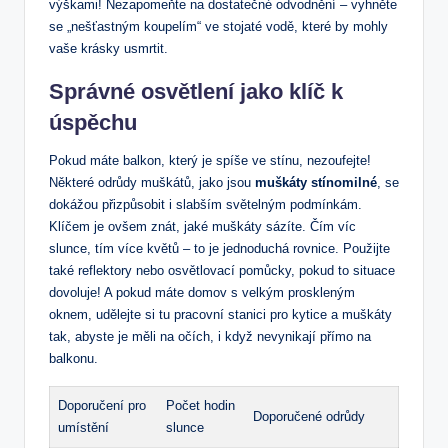
výškami! Nezapomeňte na dostatečné odvodnění – vyhněte
se „nešťastným koupelím“ ve stojaté vodě, které by mohly
vaše krásky usmrtit.
Správné osvětlení jako klíč k
úspěchu
Pokud máte balkon, který je spíše ve stínu, nezoufejte!
Některé odrůdy muškátů, jako jsou
muškáty stínomilné
, se
dokážou přizpůsobit i slabším světelným podmínkám.
Klíčem je ovšem znát, jaké muškáty sázíte. Čím víc
slunce, tím více květů – to je jednoduchá rovnice. Použijte
také reflektory nebo osvětlovací pomůcky, pokud to situace
dovoluje! A pokud máte domov s velkým proskleným
oknem, udělejte si tu pracovní stanici pro kytice a muškáty
tak, abyste je měli na očích, i když nevynikají přímo na
balkonu.
Doporučení pro
Počet hodin
Doporučené odrůdy
umístění
slunce