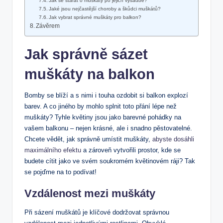
Jak se starat o muškáty po jejich výsadbě?
Jaké jsou nejčastější choroby a škůdci muškátů?
Jak vybrat správné muškáty pro balkon?
Závěrem
Jak správně sázet
muškáty na balkon
Bomby se blíží a s nimi i touha ozdobit si balkon explozí
barev. A co jiného by mohlo splnit toto přání lépe než
muškáty? Tyhle květiny jsou jako barevné pohádky na
vašem balkonu – nejen krásné, ale i snadno pěstovatelné.
Chcete vědět, jak správně umístit muškáty,
abyste dosáhli
maximálního efektu
a zároveň vytvořili prostor, kde se
budete cítit jako ve svém soukromém květinovém ráji? Tak
se pojďme na to podívat!
Vzdálenost mezi muškáty
Při sázení muškátů je klíčové dodržovat správnou