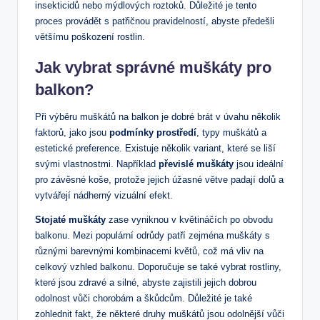
insekticidů nebo mýdlových roztoků. Důležité je tento
proces provádět s patřičnou pravidelností, abyste předešli
většímu poškození rostlin.
Jak vybrat správné muškáty pro
balkon?
Při výběru muškátů na balkon je dobré brát v úvahu několik
faktorů, jako jsou
podmínky prostředí
, typy muškátů a
estetické preference. Existuje několik variant, které se liší
svými vlastnostmi. Například
převislé muškáty
jsou ideální
pro závěsné koše, protože jejich úžasné větve padají dolů a
vytvářejí nádherný vizuální efekt.
Stojaté muškáty
zase vyniknou v květináčích po obvodu
balkonu. Mezi populární odrůdy patří zejména muškáty s
různými barevnými kombinacemi květů, což má vliv na
celkový vzhled balkonu. Doporučuje se také vybrat rostliny,
které jsou zdravé a silné, abyste zajistili jejich dobrou
odolnost vůči chorobám a škůdcům. Důležité je také
zohlednit fakt, že některé druhy muškátů jsou odolnější vůči