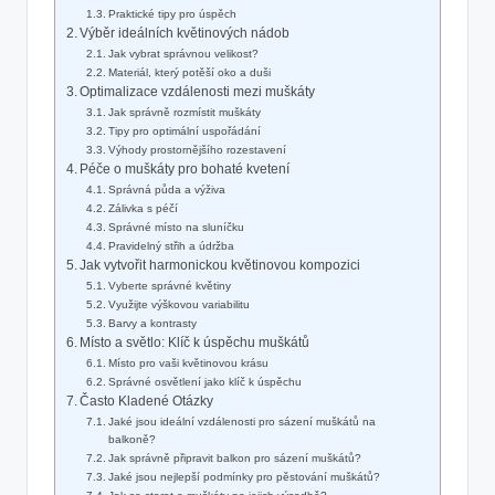
Praktické tipy pro úspěch
Výběr ideálních květinových nádob
Jak vybrat správnou velikost?
Materiál, který potěší oko a duši
Optimalizace vzdálenosti mezi muškáty
Jak správně rozmístit muškáty
Tipy pro optimální uspořádání
Výhody prostornějšího rozestavení
Péče o muškáty pro bohaté kvetení
Správná půda a výživa
Zálivka s péčí
Správné místo na sluníčku
Pravidelný střih a údržba
Jak vytvořit harmonickou květinovou kompozici
Vyberte správné květiny
Využijte výškovou variabilitu
Barvy a kontrasty
Místo a světlo: Klíč k úspěchu muškátů
Místo pro vaši květinovou krásu
Správné osvětlení jako klíč k úspěchu
Často Kladené Otázky
Jaké jsou ideální vzdálenosti pro sázení muškátů na
balkoně?
Jak správně připravit balkon pro sázení muškátů?
Jaké jsou nejlepší podmínky pro pěstování muškátů?