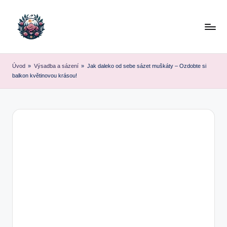
Skip
to
content
Úvod
»
Výsadba a sázení
»
Jak daleko od sebe sázet muškáty – Ozdobte si
balkon květinovou krásou!