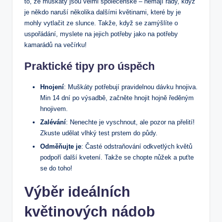
to, že muškáty jsou velmi společenské – nemají rády, když
je někdo naruší několika dalšími květinami, které by je
mohly vytlačit ze slunce. Takže, když se zamýšlíte o
uspořádání, myslete na jejich potřeby jako na potřeby
kamarádů na večírku!
Praktické tipy pro úspěch
Hnojení
: Muškáty potřebují pravidelnou dávku hnojiva.
Min 14 dní po výsadbě, začněte hnojit hojně ředěným
hnojivem.
Zalévání
: Nenechte je vyschnout, ale pozor na přelití!
Zkuste udělat vlhký test prstem do půdy.
Odměňujte je
: Časté odstraňování odkvetlých květů
podpoří další kvetení. Takže se chopte nůžek a puťte
se do toho!
Výběr ideálních
květinových nádob