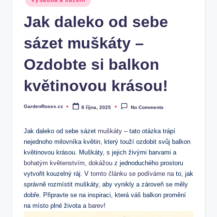
Výsadba a sázení
in
Jak daleko od sebe
sázet muškáty –
Ozdobte si balkon
květinovou krásou!
GardenRoses.cz
8 října, 2025
No Comments
Posted
by
Jak daleko od sebe sázet
muškáty
– tato otázka trápí
nejednoho milovníka květin, který touží ozdobit svůj balkon
květinovou krásou. Muškáty, s jejich živými barvami a
bohatým květenstvím
,
dokážou
z jednoduchého prostoru
vytvořit kouzelný ráj. V
tomto článku se podíváme na
to, jak
správně rozmístit muškáty, aby vynikly a zároveň se měly
dobře. Připravte se na inspiraci, která váš balkon promění
na místo plné života a
barev
!