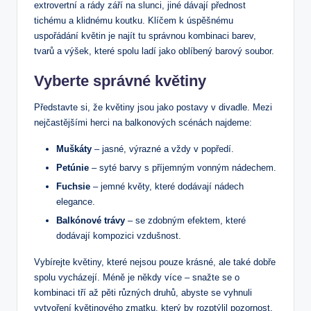
extrovertní a rády září na slunci, jiné dávají přednost
tichému a klidnému koutku. Klíčem k úspěšnému
uspořádání květin je najít tu správnou kombinaci barev,
tvarů a výšek, které spolu ladí jako oblíbený barový soubor.
Vyberte správné květiny
Představte si, že květiny jsou jako postavy v divadle. Mezi
nejčastějšími herci na balkonových scénách najdeme:
Muškáty
– jasné, výrazné a vždy v popředí.
Petúnie
– syté barvy s příjemným vonným nádechem.
Fuchsie
– jemné květy, které dodávají nádech
elegance.
Balkónové trávy
– se zdobným efektem, které
dodávají kompozici vzdušnost.
Vybírejte květiny, které nejsou pouze krásné, ale také dobře
spolu vycházejí. Méně je někdy více – snažte se o
kombinaci tří až pěti různých druhů, abyste se vyhnuli
vytvoření květinového zmatku, který by rozptýlil pozornost.