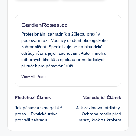
GardenRoses.cz
Profesionální zahradník s 20letou praxí v
pěstování růží. Vášnivý student ekologického
zahradničení. Specializuje se na historické
odrůdy růží a jejich zachování. Autor mnoha
odborných článků a spoluautor metodických
příruček pro pěstování růží.
View All Posts
Post
Předchozí Článek
Následující Článek
Jak pěstovat senegalské
Jak zazimovat afrikány:
navigation
proso – Exotická tráva
Ochrana rostlin před
pro vaši zahradu
mrazy krok za krokem