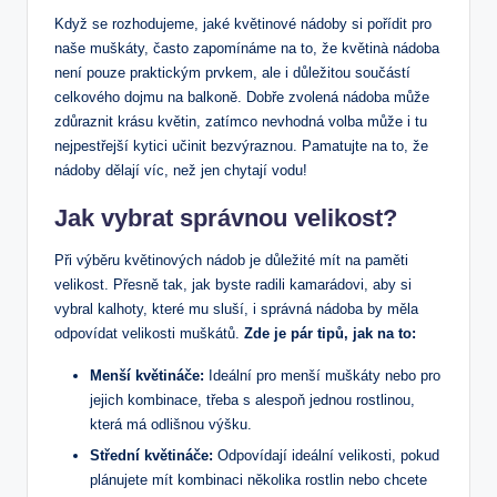
Když se rozhodujeme, jaké květinové nádoby si pořídit pro
naše muškáty, často zapomínáme na to, že květinà nádoba
není pouze praktickým prvkem, ale i důležitou součástí
celkového dojmu na balkoně. Dobře zvolená nádoba může
zdůraznit krásu květin, zatímco nevhodná volba může i tu
nejpestřejší kytici učinit bezvýraznou. Pamatujte na to, že
nádoby dělají víc, než jen chytají vodu!
Jak vybrat správnou velikost?
Při výběru květinových nádob je důležité mít na paměti
velikost. Přesně tak, jak byste radili kamarádovi, aby si
vybral kalhoty, které mu sluší, i správná nádoba by měla
odpovídat velikosti muškátů.
Zde je pár tipů, jak na to:
Menší květináče:
Ideální pro menší muškáty nebo pro
jejich kombinace, třeba s alespoň jednou rostlinou,
která má odlišnou výšku.
Střední květináče:
Odpovídají ideální velikosti, pokud
plánujete mít kombinaci několika rostlin nebo chcete