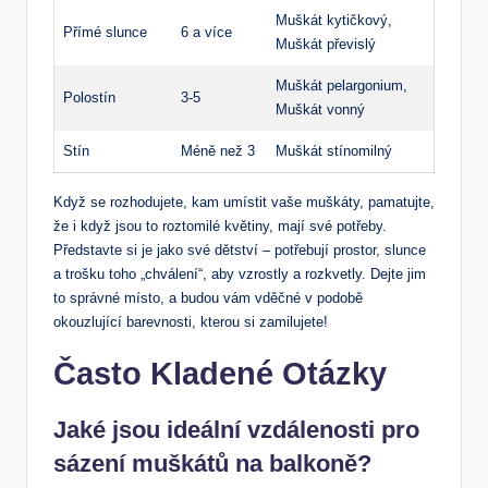
Muškát kytičkový,
Přímé slunce
6 a více
Muškát převislý
Muškát pelargonium,
Polostín
3-5
Muškát vonný
Stín
Méně než 3
Muškát stínomilný
Když se rozhodujete, kam umístit vaše muškáty, pamatujte,
že i když jsou to roztomilé květiny, mají své potřeby.
Představte si je jako své dětství – potřebují prostor, slunce
a trošku toho „chválení“, aby vzrostly a rozkvetly. Dejte jim
to správné místo, a budou vám vděčné v podobě
okouzlující barevnosti, kterou si zamilujete!
Často Kladené Otázky
Jaké jsou ideální vzdálenosti pro
sázení muškátů na balkoně?