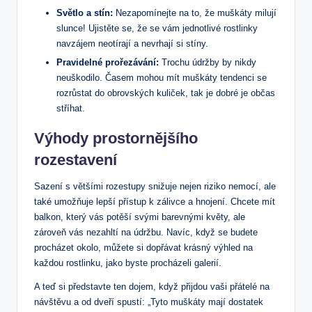
Světlo a stín:
Nezapomínejte na to, že muškáty milují
slunce! Ujistěte se, že se vám jednotlivé rostlinky
navzájem neotírají a nevrhají si stíny.
Pravidelné prořezávání:
Trochu údržby by nikdy
neuškodilo. Časem mohou mít muškáty tendenci se
rozrůstat do obrovských kuliček, tak je dobré je občas
stříhat.
Výhody prostornějšího
rozestavení
Sazení s většími rozestupy snižuje nejen riziko nemocí, ale
také umožňuje lepší přístup k zálivce a hnojení. Chcete mít
balkon, který vás potěší svými barevnými květy, ale
zároveň vás nezahltí na údržbu. Navíc, když se budete
procházet okolo, můžete si dopřávat krásný výhled na
každou rostlinku, jako byste procházeli galerií.
A teď si představte ten dojem, když přijdou vaši přátelé na
návštěvu a od dveří spustí: „Tyto muškáty mají dostatek