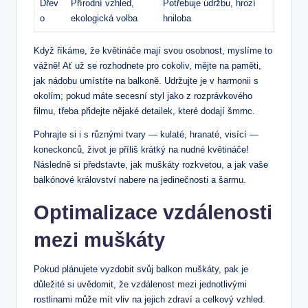
Dřev
Přírodní vzhled,
Potřebuje údržbu, hrozí
o
ekologická volba
hniloba
Když říkáme, že květináče mají svou osobnost, myslíme to
vážně! Ať už se rozhodnete pro cokoliv, mějte na paměti,
jak nádobu umístíte na balkoně. Udržujte je v harmonii s
okolím; pokud máte secesní styl jako z rozprávkového
filmu, třeba přidejte nějaké detailek, které dodají šmrnc.
Pohrajte si i s různými tvary — kulaté, hranaté, visící —
koneckonců, život je příliš krátký na nudné květináče!
Následně si představte, jak muškáty rozkvetou, a jak vaše
balkónové království nabere na jedinečnosti a šarmu.
Optimalizace vzdálenosti
mezi muškáty
Pokud plánujete vyzdobit svůj balkon muškáty, pak je
důležité si uvědomit, že vzdálenost mezi jednotlivými
rostlinami může mít vliv na jejich zdraví a celkový vzhled.