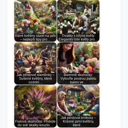
Které květiny sázet na jaře
Trvalky s bílými květy:
– nejlepší tipy pro…
Elegantní bílé květy pro…
Jak pěstovat slaměnky –
Barevné skalničky:
Sušené květiny, které
Vytvořte pestrou paletu
ozdobí…
barev ve…
Jak pěstovat krokusy –
Fialová skalnička: Přidejte
Krásné jarní květiny,
do své skalky kouzlo…
které…