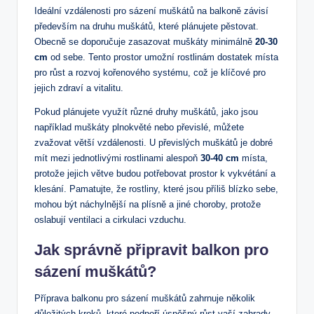
Ideální vzdálenosti pro sázení muškátů na balkoně závisí
především na druhu muškátů, které plánujete pěstovat.
Obecně se doporučuje zasazovat muškáty minimálně
20-30
cm
od sebe. Tento prostor umožní rostlinám dostatek místa
pro růst a rozvoj kořenového systému, což je klíčové pro
jejich zdraví a vitalitu.
Pokud plánujete využít různé druhy muškátů, jako jsou
například muškáty plnokvěté nebo převislé, můžete
zvažovat větší vzdálenosti. U převislých muškátů je dobré
mít mezi jednotlivými rostlinami alespoň
30-40 cm
místa,
protože jejich větve budou potřebovat prostor k vykvétání a
klesání. Pamatujte, že rostliny, které jsou příliš blízko sebe,
mohou být náchylnější na plísně a jiné choroby, protože
oslabují ventilaci a cirkulaci vzduchu.
Jak správně připravit balkon pro
sázení muškátů?
Příprava balkonu pro sázení muškátů zahrnuje několik
důležitých kroků, které podpoří úspěšný růst vaší zahrady.