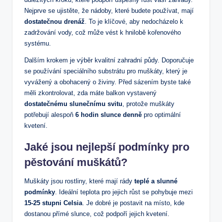
Nejprve se ujistěte, že nádoby, které budete používat, mají
dostatečnou drenáž
. To je klíčové, aby nedocházelo k
zadržování vody, což může vést k hnilobě kořenového
systému.
Dalším krokem je výběr kvalitní zahradní půdy. Doporučuje
se používání speciálního substrátu pro muškáty, který je
vyvážený a obohacený o živiny. Před sázením byste také
měli zkontrolovat, zda máte balkon vystavený
dostatečnému slunečnímu svitu
, protože muškáty
potřebují alespoň
6 hodin slunce denně
pro optimální
kvetení.
Jaké jsou nejlepší podmínky pro
pěstování muškátů?
Muškáty jsou rostliny, které mají rády
teplé a slunné
podmínky
. Ideální teplota pro jejich růst se pohybuje mezi
15-25 stupni Celsia
. Je dobré je postavit na místo, kde
dostanou přímé slunce, což podpoří jejich kvetení.