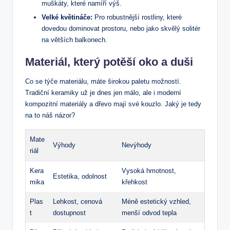
muškáty, které namíří výš.
Velké květináče:
Pro robustnější rostliny, které
dovedou dominovat prostoru, nebo jako skvělý solitér
na větších balkonech.
Materiál, který potěší oko a duši
Co se týče materiálu, máte širokou paletu možností.
Tradiční keramiky už je dnes jen málo, ale i moderní
kompozitní materiály a dřevo mají své kouzlo. Jaký je tedy
na to náš názor?
Mate
Výhody
Nevýhody
riál
Kera
Vysoká hmotnost,
Estetika, odolnost
mika
křehkost
Plas
Lehkost, cenová
Méně estetický vzhled,
t
dostupnost
menší odvod tepla