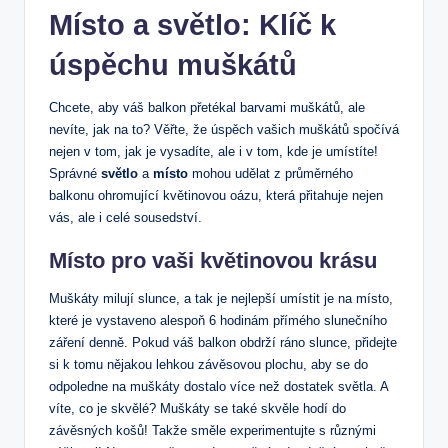
Místo a světlo: Klíč k
úspěchu muškátů
Chcete, aby váš balkon přetékal barvami muškátů, ale
nevíte, jak na to? Věřte, že úspěch vašich muškátů spočívá
nejen v tom, jak je vysadíte, ale i v tom, kde je umístíte!
Správné
světlo
a
místo
mohou udělat z průměrného
balkonu ohromující květinovou oázu, která přitahuje nejen
vás, ale i celé sousedství.
Místo pro vaši květinovou krásu
Muškáty milují slunce, a tak je nejlepší umístit je na místo,
které je vystaveno alespoň 6 hodinám přímého slunečního
záření denně. Pokud váš balkon obdrží ráno slunce, přidejte
si k tomu nějakou lehkou závěsovou plochu, aby se do
odpoledne na muškáty dostalo více než dostatek světla. A
víte, co je skvělé? Muškáty se také skvěle hodí do
závěsných košů! Takže směle experimentujte s různými