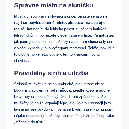
Správné místo na sluníčku
Muškáty jsou pravý milovníci slunce.
Snažte se pro ně
najít co nejvíce slunné místo, ale pozor na spalující
teplo!
Umístěním do lehkého polostínu během horkých
letních dnů jim pomůžete předejít spálení listů. Pamatuji se,
jak jsem jednou nechal muškáty na přímém slunci celý den
a večer vypadaly jako vyčerpání maratonci. Takže, pokud je
to dlouhé horké léto, buďte k těmto kráskám trochu
shovívaví.
Pravidelný střih a údržba
Střihání muškátů je nejen praktické, ale i terapeutické.
Dobrým pravidlem je,
odstraňovat zvadlé květy a suché
listy
, aby se podpořil nový růst. Tímto způsobem vaše
muškáty nejen že vypadají lépe, ale i kvetou bohatěji jako
lavina na jaře. A kdo ví, možná se k vám zase brzy připojí i
nějaké sousedovy muškáty, které si říkají, že potřebují také
„střihnout do růstu“!