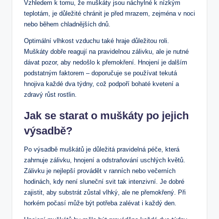
Vzhledem k tomu, že muškáty jsou náchylné k nízkým
teplotám, je důležité chránit je před mrazem, zejména v noci
nebo během chladnějších dnů.
Optimální vlhkost vzduchu také hraje důležitou roli.
Muškáty dobře reagují na pravidelnou zálivku, ale je nutné
dávat pozor, aby nedošlo k přemokření. Hnojení je dalším
podstatným faktorem – doporučuje se používat tekutá
hnojiva každé dva týdny, což podpoří bohaté kvetení a
zdravý růst rostlin.
Jak se starat o muškáty po jejich
výsadbě?
Po výsadbě muškátů je důležitá pravidelná péče, která
zahrnuje zálivku, hnojení a odstraňování uschlých květů.
Zálivku je nejlepší provádět v ranních nebo večerních
hodinách, kdy není sluneční svit tak intenzivní. Je dobré
zajistit, aby substrát zůstal vlhký, ale ne přemokřený. Při
horkém počasí může být potřeba zalévat i každý den.