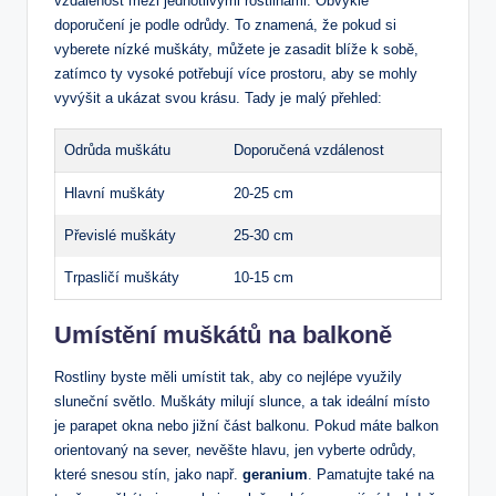
vzdálenost mezi jednotlivými rostlinami. Obvyklé
doporučení je
podle odrůdy. To znamená, že pokud si
vyberete nízké muškáty, můžete je zasadit blíže k sobě,
zatímco ty vysoké potřebují více prostoru, aby se mohly
vyvýšit a ukázat svou krásu. Tady je malý přehled:
Odrůda muškátu
Doporučená vzdálenost
Hlavní muškáty
20-25 cm
Převislé muškáty
25-30 cm
Trpasličí muškáty
10-15 cm
Umístění muškátů na balkoně
Rostliny byste měli umístit tak, aby co nejlépe využily
sluneční světlo. Muškáty milují slunce, a tak ideální místo
je parapet okna nebo jižní část balkonu. Pokud máte balkon
orientovaný na sever, nevěšte hlavu, jen vyberte odrůdy,
které snesou stín, jako např.
geranium
. Pamatujte také na