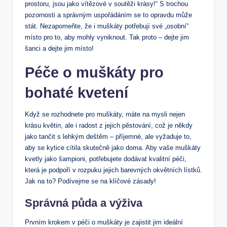
prostoru, jsou jako vítězové v soutěži krásy!“ S trochou
pozornosti a správným uspořádáním se to opravdu může
stát. Nezapomeňte, že i muškáty potřebují své „osobní“
místo pro to, aby mohly vyniknout. Tak proto – dejte jim
šanci a dejte jim místo!
Péče o muškáty pro
bohaté kvetení
Když se rozhodnete pro muškáty, máte na mysli nejen
krásu květin, ale i radost z jejich pěstování, což je někdy
jako tančit s lehkým deštěm – příjemné, ale vyžaduje to,
aby se kytice cítila skutečně jako doma. Aby vaše muškáty
kvetly jako šampioni, potřebujete dodávat kvalitní péči,
která je podpoří v rozpuku jejich barevných okvětních lístků.
Jak na to? Podívejme se na klíčové zásady!
Správná půda a výživa
Prvním krokem v péči o muškáty je zajistit jim ideální