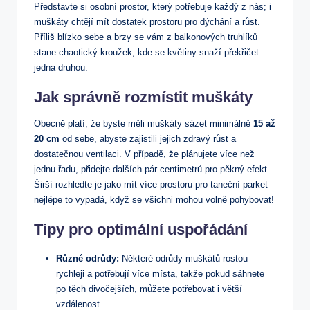
Představte si osobní prostor, který potřebuje každý z nás; i
muškáty chtějí mít dostatek prostoru pro dýchání a růst.
Příliš blízko sebe a brzy se vám z balkonových truhlíků
stane chaotický kroužek, kde se květiny snaží překřičet
jedna druhou.
Jak správně rozmístit muškáty
Obecně platí, že byste měli muškáty sázet minimálně
15 až
20 cm
od sebe, abyste zajistili jejich zdravý růst a
dostatečnou ventilaci. V případě, že plánujete více než
jednu řadu, přidejte dalších pár centimetrů pro pěkný efekt.
Širší rozhledte je jako mít více prostoru pro taneční parket –
nejlépe to vypadá, když se všichni mohou volně pohybovat!
Tipy pro optimální uspořádání
Různé odrůdy:
Některé odrůdy muškátů rostou
rychleji a potřebují více místa, takže pokud sáhnete
po těch divočejších, můžete potřebovat i větší
vzdálenost.