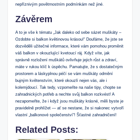
nepříznivým povětrnostním podmínkám než jiné.
Závěrem
A to je vše k tématu „Jak daleko od sebe sázet muškáty –
Ozdobte si balkon květinovou krásou!“ Doufáme, že jste se
dozvěděli užitečné informace, které vám pomohou proměnit
váš balkon v okouzlující kvetoucí ráj. Když víte, jak
správně rozložení muškátů ovlivňuje jejich růst a zdraví,
máte v rukou klíč k úspěchu. Pamatujte, že s dostatečným
prostorem a láskyplnou péčí se vám muškáty odmění
bujným květenstvím, které okouzlí nejen vás, ale i
kolemjdoucí. Tak tedy, vzpomeňte na naše tipy, chopte se
zahradnických potřeb a nechte svůj balkon rozkvést! A
nezapomeňte, že i když jsou muškáty krásné, měli byste je
pravidelně prohlížet — ať se nestane, že si nakonec vytvoří
vlastní „balkonové společenství“! Šťastné zahradničení!
Related Posts: