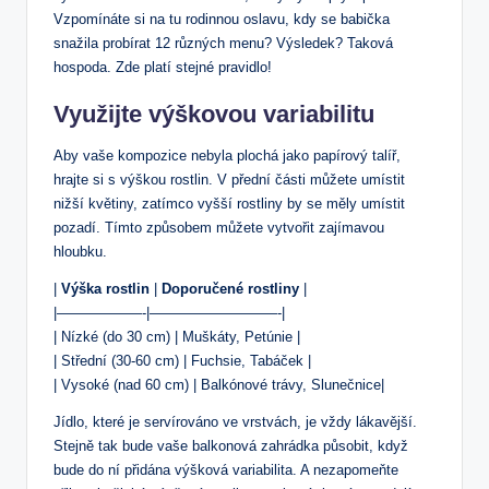
Vzpomínáte si na tu rodinnou oslavu, kdy se babička
snažila probírat 12 různých menu? Výsledek? Taková
hospoda. Zde platí stejné pravidlo!
Využijte výškovou variabilitu
Aby vaše kompozice nebyla plochá jako papírový talíř,
hrajte si s výškou rostlin. V přední části můžete umístit
nižší květiny, zatímco vyšší rostliny by se měly umístit
pozadí. Tímto způsobem můžete vytvořit zajímavou
hloubku.
|
Výška rostlin
|
Doporučené rostliny
|
|——————-|—————————-|
| Nízké (do 30 cm) | Muškáty, Petúnie |
| Střední (30-60 cm) | Fuchsie, Tabáček |
| Vysoké (nad 60 cm) | Balkónové trávy, Slunečnice|
Jídlo, které je servírováno ve vrstvách, je vždy lákavější.
Stejně tak bude vaše balkonová zahrádka působit, když
bude do ní přidána výšková variabilita. A nezapomeňte