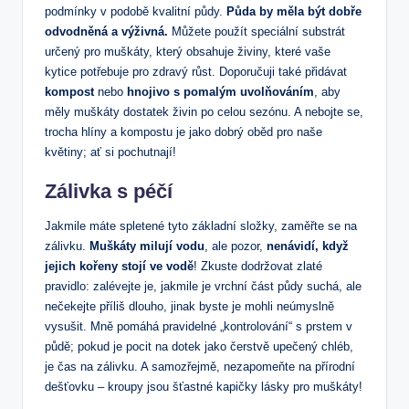
podmínky v podobě kvalitní půdy.
Půda by měla být dobře
odvodněná a výživná.
Můžete použít speciální substrát
určený pro muškáty, který obsahuje živiny, které vaše
kytice potřebuje pro zdravý růst. Doporučuji také přidávat
kompost
nebo
hnojivo s pomalým uvolňováním
, aby
měly muškáty dostatek živin po celou sezónu. A nebojte se,
trocha hlíny a kompostu je jako dobrý oběd pro naše
květiny; ať si pochutnají!
Zálivka s péčí
Jakmile máte spletené tyto základní složky, zaměřte se na
zálivku.
Muškáty milují vodu
, ale pozor,
nenávidí, když
jejich kořeny stojí ve vodě
! Zkuste dodržovat zlaté
pravidlo: zalévejte je, jakmile je vrchní část půdy suchá, ale
nečekejte příliš dlouho, jinak byste je mohli neúmyslně
vysušit. Mně pomáhá pravidelné „kontrolování“ s prstem v
půdě; pokud je pocit na dotek jako čerstvě upečený chléb,
je čas na zálivku. A samozřejmě, nezapomeňte na přírodní
dešťovku – kroupy jsou šťastné kapičky lásky pro muškáty!