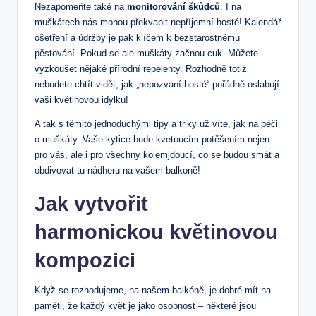
Nezapomeňte také na
monitorování škůdců
. I na
muškátech nás mohou překvapit nepříjemní hosté! Kalendář
ošetření a údržby je pak klíčem k bezstarostnému
pěstování. Pokud se ale muškáty začnou cuk. Můžete
vyzkoušet nějaké přírodní repelenty. Rozhodně totiž
nebudete chtít vidět, jak „nepozvaní hosté“ pořádně oslabují
vaši květinovou idylku!
A tak s těmito jednoduchými tipy a triky už víte, jak na péči
o muškáty. Vaše kytice bude kvetoucím potěšením nejen
pro vás, ale i pro všechny kolemjdoucí, co se budou smát a
obdivovat tu nádheru na vašem balkoně!
Jak vytvořit
harmonickou květinovou
kompozici
Když se rozhodujeme, na našem balkóně, je dobré mít na
paměti, že každý květ je jako osobnost – některé jsou