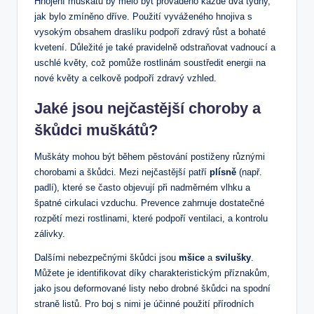
Hnojení muškátů by mělo být prováděno každé dva týdny,
jak bylo zmíněno dříve. Použití vyváženého hnojiva s
vysokým obsahem draslíku podpoří zdravý růst a bohaté
kvetení. Důležité je také pravidelně odstraňovat vadnoucí a
uschlé květy, což pomůže rostlinám soustředit energii na
nové květy a celkově podpoří zdravý vzhled.
Jaké jsou nejčastější choroby a
škůdci muškátů?
Muškáty mohou být během pěstování postiženy různými
chorobami a škůdci. Mezi nejčastější patří
plísně
(např.
padlí), které se často objevují při nadměrném vlhku a
špatné cirkulaci vzduchu. Prevence zahrnuje dostatečné
rozpětí mezi rostlinami, které podpoří ventilaci, a kontrolu
zálivky.
Dalšími nebezpečnými škůdci jsou
mšice
a
svilušky
.
Můžete je identifikovat díky charakteristickým příznakům,
jako jsou deformované listy nebo drobné škůdci na spodní
straně listů. Pro boj s nimi je účinné použití přírodních