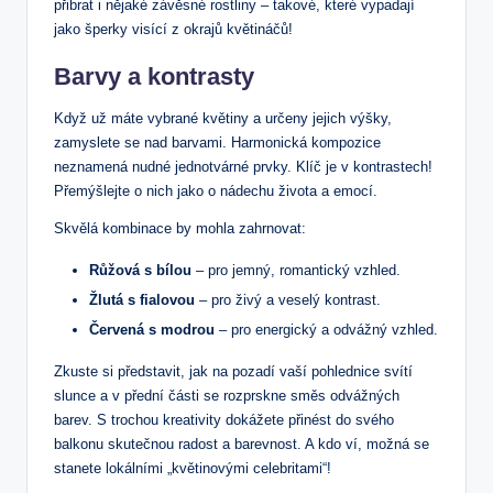
přibrat i nějaké závěsné rostliny – takové, které vypadají
jako šperky visící z okrajů květináčů!
Barvy a kontrasty
Když už máte vybrané květiny a určeny jejich výšky,
zamyslete se nad barvami. Harmonická kompozice
neznamená nudné jednotvárné prvky. Klíč je v kontrastech!
Přemýšlejte o nich jako o nádechu života a emocí.
Skvělá kombinace by mohla zahrnovat:
Růžová s bílou
– pro jemný, romantický vzhled.
Žlutá s fialovou
– pro živý a veselý kontrast.
Červená s modrou
– pro energický a odvážný vzhled.
Zkuste si představit, jak na pozadí vaší pohlednice svítí
slunce a v přední části se rozprskne směs odvážných
barev. S trochou kreativity dokážete přinést do svého
balkonu skutečnou radost a barevnost. A kdo ví, možná se
stanete lokálními „květinovými celebritami“!