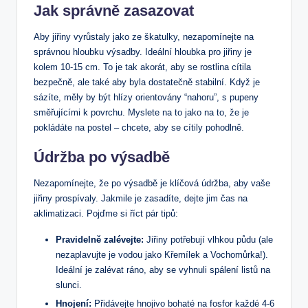
Jak správně zasazovat
Aby jiřiny vyrůstaly jako ze škatulky, nezapomínejte na
správnou hloubku výsadby. Ideální hloubka pro jiřiny je
kolem 10-15 cm. To je tak akorát, aby se rostlina cítila
bezpečně, ale také aby byla dostatečně stabilní. Když je
sázíte, měly by být hlízy orientovány “nahoru”, s pupeny
směřujícími k povrchu. Myslete na to jako na to, že je
pokládáte na postel – chcete, aby se cítily pohodlně.
Údržba po výsadbě
Nezapomínejte, že po výsadbě je klíčová údržba, aby vaše
jiřiny prospívaly. Jakmile je zasadíte, dejte jim čas na
aklimatizaci. Pojďme si říct pár tipů:
Pravidelně zalévejte:
Jiřiny potřebují vlhkou půdu (ale
nezaplavujte je vodou jako Křemílek a Vochomůrka!).
Ideální je zalévat ráno, aby se vyhnuli spálení listů na
slunci.
Hnojení:
Přidávejte hnojivo bohaté na fosfor každé 4-6