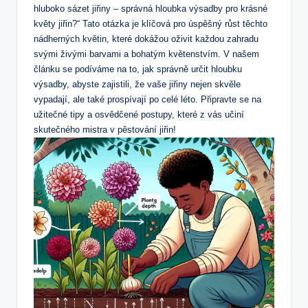
hluboko sázet jiřiny – správná hloubka výsadby pro krásné
květy jiřin?“ Tato otázka je klíčová pro úspěšný růst těchto
nádherných květin, které dokážou oživit každou zahradu
svými živými barvami a bohatým květenstvím. V našem
článku se podíváme na to, jak správně určit hloubku
výsadby, abyste zajistili, že vaše jiřiny nejen skvěle
vypadají, ale také prospívají po celé léto. Připravte se na
užitečné tipy a osvědčené postupy, které z vás učiní
skutečného mistra v pěstování jiřin!