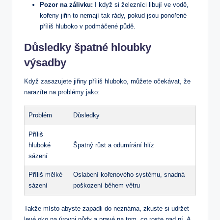
Pozor na zálivku:
I když si železníci libují ve vodě,
kořeny jiřin to nemají tak rády, pokud jsou ponořené
příliš hluboko v podmáčené půdě.
Důsledky špatné hloubky
výsadby
Když zasazujete jiřiny příliš hluboko, můžete očekávat, že
narazíte na problémy jako:
Problém
Důsledky
Příliš
hluboké
Špatný růst a odumírání hlíz
sázení
Příliš mělké
Oslabení kořenového systému, snadná
sázení
poškození během větru
Takže místo abyste zapadli do neznáma, zkuste si udržet
levé oko na úrovni půdy a pravé na tom, co roste nad ní. A