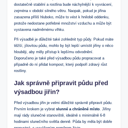
dostatečně stabilní a rostlina bude náchylnější k vyvrácení,
zejména v období silného větru. Naopak, pokud je jiřina
zasazena příliš hluboko, může to vést k hnilobě oddenku,
protože nedostane potřebné množství vzduchu a může být
vystavena nadměrnému vlhku.
Při výsadbě je důležité také zohlednit typ půdy. Pokud máte
těžší, jílovitou půdu, mohlo by být lepší umístit jiřiny o něco
hlouběji, aby měly přístup k lepšímu odvodnění.
Doporučeno je také před výsadbou půdu propracovat a
případně do ní přidat kompost, který podpoří zdravý růst
rostliny.
Jak správně připravit půdu před
výsadbou jiřin?
Před výsadbou jiřin je velmi důležité správně připravit půdu.
Prvním krokem je vybrat
slunné a chráněné místo
. Jiřiny
mají rády slunečné stanoviště, ideálně s minimálně 6-8
hodinami slunečního světla denně. Půda by měla být dobře
propustná, s vyváženým poměrem živin.