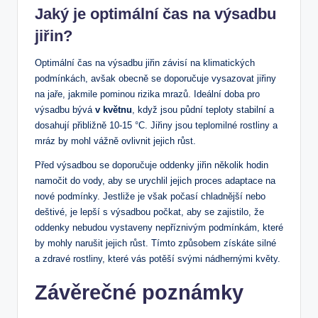
Jaký je optimální čas na výsadbu
jiřin?
Optimální čas na výsadbu jiřin závisí na klimatických
podmínkách, avšak obecně se doporučuje vysazovat jiřiny
na jaře, jakmile pominou rizika mrazů. Ideální doba pro
výsadbu bývá
v květnu
, když jsou půdní teploty stabilní a
dosahují přibližně 10-15 °C. Jiřiny jsou teplomilné rostliny a
mráz by mohl vážně ovlivnit jejich růst.
Před výsadbou se doporučuje oddenky jiřin několik hodin
namočit do vody, aby se urychlil jejich proces adaptace na
nové podmínky. Jestliže je však počasí chladnější nebo
deštivé, je lepší s výsadbou počkat, aby se zajistilo, že
oddenky nebudou vystaveny nepříznivým podmínkám, které
by mohly narušit jejich růst. Tímto způsobem získáte silné
a zdravé rostliny, které vás potěší svými nádhernými květy.
Závěrečné poznámky