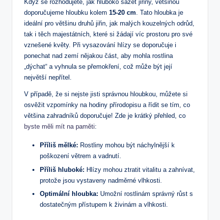
Když se rozhodujete, jak hluboko sázet jiřiny, většinou
doporučujeme hloubku kolem
15-20 cm
. Tato hloubka je
ideální pro většinu druhů jiřin, jak malých kouzelných odrůd,
tak i těch majestátních, které si žádají víc prostoru pro své
vznešené květy. Při vysazování hlízy se doporučuje i
ponechat nad zemí nějakou část, aby mohla rostlina
„dýchat“ a vyhnula se přemokření, což může být její
největší nepřítel.
V případě, že si nejste jisti správnou hloubkou, můžete si
osvěžit vzpomínky na hodiny přírodopisu a řídit se tím, co
většina zahradníků doporučuje! Zde je krátký přehled, co
byste měli mít na paměti
:
Příliš mělké:
Rostliny mohou být náchylnější k
poškození větrem a vadnutí.
Příliš hluboké:
Hlízy mohou ztratit vitalitu a zahnívat,
protože jsou vystaveny nadměrné vlhkosti.
Optimální hloubka:
Umožní rostlinám správný růst s
dostatečným přístupem k živinám a vlhkosti.