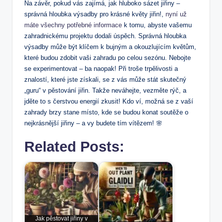
Na závěr, pokud vás zajímá, jak hluboko sázet jiřiny –
správná hloubka výsadby pro krásné květy jiřin!,
nyní už
máte všechny potřebné informace
k tomu, abyste vašemu
zahradnickému projektu dodali úspěch. Správná hloubka
výsadby může být klíčem k bujným a okouzlujícím květům,
které budou zdobit vaši zahradu po celou sezónu. Nebojte
se experimentovat – ba naopak! Při troše trpělivosti a
znalostí, které jste získali, se z vás může stát skutečný
„guru“ v pěstování jiřin. Takže neváhejte, vezměte rýč, a
jděte to s čerstvou energií zkusit! Kdo ví, možná se z vaší
zahrady brzy stane místo, kde se budou konat soutěže o
nejkrásnější jiřiny – a vy budete tím vítězem! 🌸
Related Posts:
Jak pěstovat jiřiny v