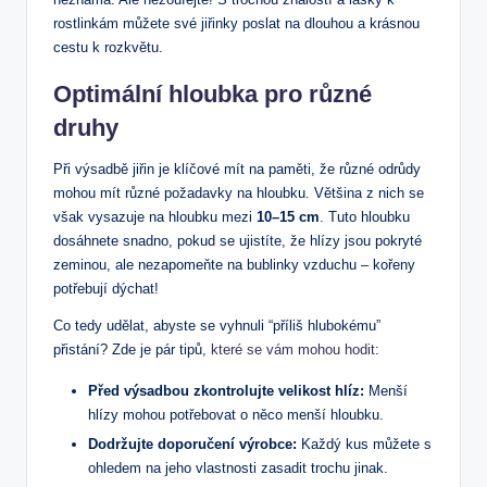
rostlinkám můžete své jiřinky poslat na dlouhou a krásnou
cestu k rozkvětu.
Optimální hloubka pro různé
druhy
Při výsadbě jiřin je klíčové mít na paměti, že různé odrůdy
mohou mít různé požadavky na hloubku. Většina z nich se
však vysazuje na hloubku mezi
10–15 cm
. Tuto hloubku
dosáhnete snadno, pokud se ujistíte, že hlízy jsou pokryté
zeminou, ale nezapomeňte na bublinky vzduchu – kořeny
potřebují dýchat!
Co tedy udělat, abyste se vyhnuli “příliš hlubokému”
přistání? Zde je pár tipů,
které se vám mohou hodit
:
Před výsadbou zkontrolujte velikost hlíz:
Menší
hlízy mohou potřebovat o něco menší hloubku.
Dodržujte doporučení výrobce:
Každý kus můžete s
ohledem na jeho vlastnosti zasadit trochu jinak.