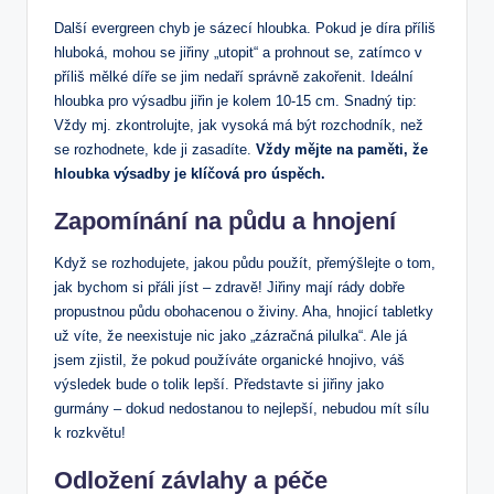
Další evergreen chyb je sázecí hloubka. Pokud je díra příliš
hluboká, mohou se jiřiny „utopit“ a prohnout se, zatímco v
příliš mělké díře se jim nedaří správně zakořenit. Ideální
hloubka pro výsadbu jiřin je kolem 10-15 cm. Snadný tip:
Vždy mj. zkontrolujte, jak vysoká má být rozchodník, než
se rozhodnete, kde ji zasadíte.
Vždy mějte na paměti, že
hloubka výsadby je klíčová pro úspěch.
Zapomínání na půdu a hnojení
Když se rozhodujete, jakou půdu použít, přemýšlejte o tom,
jak bychom si přáli jíst – zdravě! Jiřiny mají rády dobře
propustnou půdu obohacenou o živiny. Aha, hnojicí tabletky
už víte, že neexistuje nic jako „zázračná pilulka“. Ale já
jsem zjistil, že pokud používáte organické hnojivo, váš
výsledek bude o tolik lepší. Představte si jiřiny jako
gurmány – dokud nedostanou to nejlepší, nebudou mít sílu
k rozkvětu!
Odložení závlahy a péče