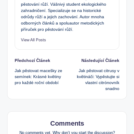
pěstování růží. Vášnivý student ekologického
zahradničení. Specializuje se na historické
odrůdy růží a jejich zachování. Autor mnoha
odborných článků a spoluautor metodických
příruček pro pěstování růží.
View All Posts
Post
Předchozí Článek
Následující Článek
Jak pěstovat macešky ze
Jak pěstovat citrusy v
navigation
semínek: Krásné květiny
květináči: Vypěstujte si
pro každé roční období
vlastní citrónovník
snadno
Comments
No comments yet. Why don’t you start the discussion?