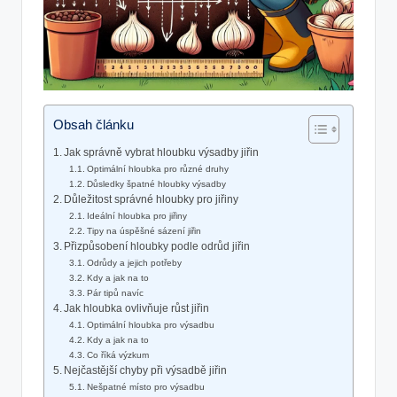
Obsah článku
Jak správně vybrat hloubku výsadby jiřin
Optimální hloubka pro různé druhy
Důsledky špatné hloubky výsadby
Důležitost správné hloubky pro jiřiny
Ideální hloubka pro jiřiny
Tipy na úspěšné sázení jiřin
Přizpůsobení hloubky podle odrůd jiřin
Odrůdy a jejich potřeby
Kdy a jak na to
Pár tipů navíc
Jak hloubka ovlivňuje růst jiřin
Optimální hloubka pro výsadbu
Kdy a jak na to
Co říká výzkum
Nejčastější chyby při výsadbě jiřin
Nešpatné místo pro výsadbu