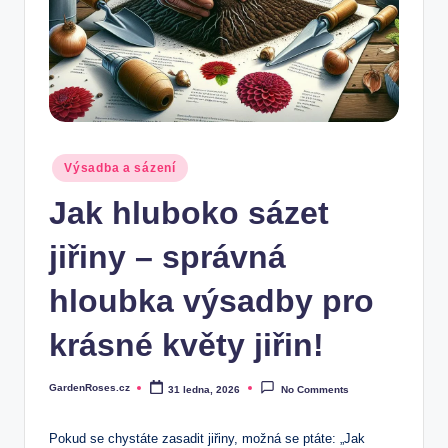
Posted
Výsadba a sázení
in
Jak hluboko sázet
jiřiny – správná
hloubka výsadby pro
krásné květy jiřin!
GardenRoses.cz
31 ledna, 2026
No Comments
Posted
by
Pokud se chystáte zasadit jiřiny, možná se ptáte: „Jak