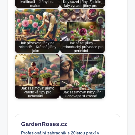
květináči – Jiřiny i na
Kdy sázet jiřiny: Zjistěte,
malém…
kdy vysadit jiřiny pro…
Jak pěstovat jiřiny na
Jak sázet jiřiny –
zahradě – Krásné jiřiny
jednoduchý průvodce pro
jako…
perfektní…
Jak zazimovat jiřiny:
Praktické tipy pro
Jak zazimovat hlízy jiřin:
uchování…
Uchovejte si krásné…
GardenRoses.cz
Profesionální zahradník s 20letou praxí v