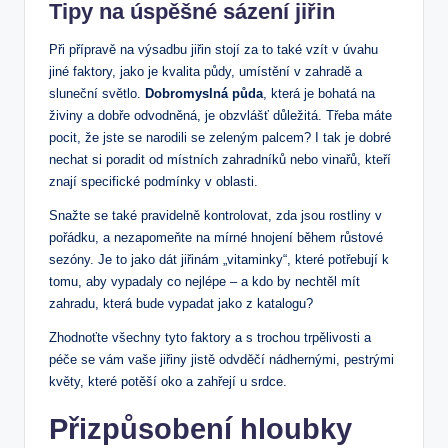
Tipy na úspěšné sázení jiřin
Při přípravě na výsadbu jiřin stojí za to také vzít v úvahu
jiné faktory, jako je kvalita půdy, umístění v zahradě a
sluneční světlo.
Dobromyslná půda
, která je bohatá na
živiny a dobře odvodněná, je obzvlášť důležitá. Třeba máte
pocit, že jste se narodili se zeleným palcem? I tak je dobré
nechat si poradit od místních zahradníků nebo vinařů, kteří
znají specifické podmínky v oblasti.
Snažte se také pravidelně kontrolovat, zda jsou rostliny v
pořádku, a nezapomeňte na mírné hnojení během růstové
sezóny. Je to jako dát jiřinám „vitaminky“, které potřebují k
tomu, aby vypadaly co nejlépe – a kdo by nechtěl mít
zahradu, která bude vypadat jako z katalogu?
Zhodnoťte všechny tyto faktory a s trochou trpělivosti a
péče se vám vaše jiřiny jistě odvděčí nádhernými, pestrými
květy, které potěší oko a zahřejí u srdce.
Přizpůsobení hloubky