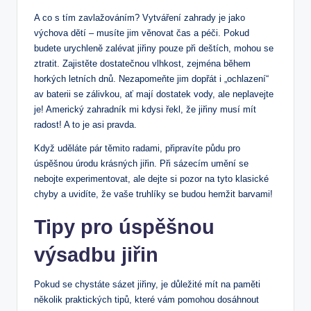
A co s tím zavlažováním? Vytváření zahrady je jako
výchova dětí – musíte jim věnovat čas a péči. Pokud
budete urychleně zalévat jiřiny pouze při deštích, mohou se
ztratit. Zajistěte dostatečnou vlhkost, zejména během
horkých letních dnů. Nezapomeňte jim dopřát i „ochlazení“
av baterii se zálivkou, ať mají dostatek vody, ale neplavejte
je! Americký zahradník mi kdysi řekl, že jiřiny musí mít
radost! A to je asi pravda.
Když uděláte pár těmito radami, připravíte půdu pro
úspěšnou úrodu krásných jiřin. Při sázecím umění se
nebojte experimentovat, ale dejte si pozor na tyto klasické
chyby a uvidíte, že vaše truhlíky se budou hemžit barvami!
Tipy pro úspěšnou
výsadbu jiřin
Pokud se chystáte sázet jiřiny, je důležité mít na paměti
několik praktických tipů, které vám pomohou dosáhnout