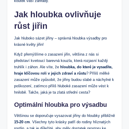
koutek vaší zahrady.
Jak hloubka ovlivňuje
růst jiřin
Jak hluboko sázet jiřiny – správná hloubka výsadby pro
krásné květy jiřin!
Když přemýšlíme o zasazení jiřin, většina z nás si
představí kvetoucí barevná kouzla, která rozjasní každý
truhlík i záhon. Ale víte, že
hloubka, do které je vysadíte,
hraje klíčovou roli v jejich zdraví a růstu
? Příliš mělké
zasazení může způsobit, že jiřiny budou slabé a náchylné k
poškození, zatímco příliš hluboké zasazení může vést k
hnilobě. Takže, jaká je ta zlatá střední cesta?
Optimální hloubka pro výsadbu
Většinou se doporučuje vysazovat jiřiny do hloubky přibližně
15-20 cm
. Všechny tyto krásky patří do rodiny hlíznatých
rostlin, a tak je důležité, aby měly dostatek prostoru ke