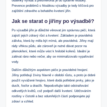
oddenky vyndat a přesměrovat je do správné hloubky.
Prevence problémů s hloubkou výsadby je tedy klíčová pro
zajištění zdravého a bohatého kvetení jiřin.
Jak se starat o jiřiny po výsadbě?
Po výsadbě jiřin je důležité věnovat jim správnou péči, která
zajistí jejich zdravý růst a kvetení. Základem je pravidelná
zálivka, která by měla být mírná, ale pravidelná. Jiřiny mají
rády vlhkou půdu, ale zároveň je nutné dávat pozor na
přemokření, které může vést k hnilobě kořenů. Ideální je
zalévat ráno nebo večer, aby se minimalizovalo vypařování
vody.
Dalším důležitým aspektem péče je pravidelné hnojení.
Jiřiny potřebují živiny hlavně v období růstu, a proto je dobré
použít vyvážené hnojivo, které dodá potřebné prvky, jako je
dusík, fosfor a draslík. Nepodceňujte také odstraňování
odkvetlých květů, což podpoří další kvetení. Udržováním
rostliny v čistotě a bez odumřelých částí podporujete její
zdraví a vzhled.