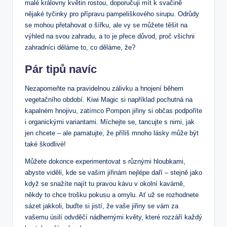
malé královny květin rostou, doporučuji mít k svačině
nějaké tyčinky pro přípravu pampeliškového sirupu. Odrůdy
se mohou přetahovat o šířku, ale vy se můžete těšit na
výhled na svou zahradu, a to je přece důvod, proč všichni
zahradníci děláme to, co děláme, že?
Pár tipů navíc
Nezapomeňte na pravidelnou zálivku a hnojení během
vegetačního období. Kiwi Magic si například pochutná na
kapalném hnojivu, zatímco Pompon jiřiny si občas podpoříte
i organickými variantami. Míchejte se, tancujte s nimi, jak
jen chcete – ale pamatujte, že příliš mnoho lásky může být
také škodlivé!
Můžete dokonce experimentovat s různými hloubkami,
abyste viděli, kde se vašim jiřinám nejlépe daří – stejně jako
když se snažíte najít tu pravou kávu v okolní kavárně,
někdy to chce trošku pokusu a omylu. Ať už se rozhodnete
sázet jakkoli, buďte si jistí, že vaše jiřiny se vám za
vašemu úsilí odvděčí nádhernými květy, které rozzáří každý