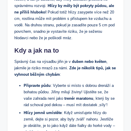
správnému rozvoji.
Hlízy by měly být pokryty půdou, ale
ne příliš hluboko!
Pokud totiž hlízy zasypete více než 20
cm, rostlina může mít problém s přístupem ke vzduchu a
vodě. Na druhou stranu, pokud je zasadíte pouze 5 cm pod
povrchem, snadno je vystavíte riziku, že je sežerou
hlodavci nebo že je poškodí mráz.
Kdy a jak na to
Správný čas na výsadbu jiřin je v
duben nebo květen
,
jakmile je riziko mrazů za námi.
Zde je několik tipů, jak se
vyhnout běžným chybám
:
Připravte půdu
: Vyberte si místo s dobrou drenáží a
bohatou půdou. Jiřiny milují živiny! Ujistěte se, že
vaše zahrada není jako
trenér maratonu
, který by se
rád schoval pod dekou – musí mít dostatek ‚síly‘!
Hlízy jemně umístěte
: Když umisťujete hlízy do
země, dejte si pozor, aby byly ‚tváří‘ nahoru. Jestliže
je obrátíte, je to jako když dáte fialky do horké vody –