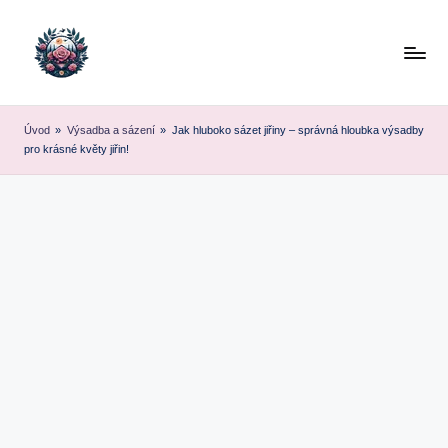
Skip
to
content
Úvod
»
Výsadba a sázení
»
Jak hluboko sázet jiřiny – správná hloubka výsadby
pro krásné květy jiřin!