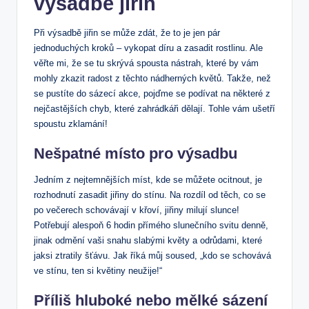
výsadbě jiřin
Při výsadbě jiřin se může zdát, že to je jen pár
jednoduchých kroků – vykopat díru a zasadit rostlinu. Ale
věřte mi, že se tu skrývá spousta nástrah, které by vám
mohly zkazit radost z těchto nádherných květů. Takže, než
se pustíte do sázecí akce, pojďme se podívat na některé z
nejčastějších chyb, které zahrádkáři dělají. Tohle vám ušetří
spoustu zklamání!
Nešpatné místo pro výsadbu
Jedním z nejtemnějších míst, kde se můžete ocitnout, je
rozhodnutí zasadit jiřiny do stínu. Na rozdíl od těch, co se
po večerech schovávají v křoví, jiřiny milují slunce!
Potřebují alespoň 6 hodin přímého slunečního svitu denně,
jinak odmění vaši snahu slabými květy a odrůdami, které
jaksi ztratily šťávu. Jak říká můj soused, „kdo se schovává
ve stínu, ten si květiny neužije!“
Příliš hluboké nebo mělké sázení