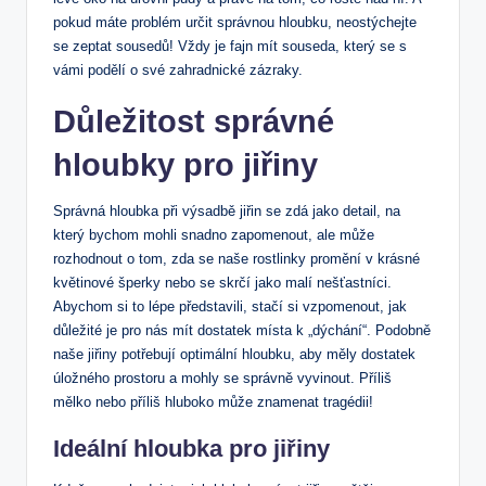
pokud máte problém určit správnou hloubku, neostýchejte
se zeptat sousedů! Vždy je fajn mít souseda, který se s
vámi podělí o své zahradnické zázraky.
Důležitost správné
hloubky pro jiřiny
Správná hloubka při výsadbě jiřin se zdá jako detail, na
který bychom mohli snadno zapomenout, ale může
rozhodnout o tom, zda se naše rostlinky promění v krásné
květinové šperky nebo se skrčí jako malí nešťastníci.
Abychom si to lépe představili, stačí si vzpomenout, jak
důležité je pro nás mít dostatek místa k „dýchání“. Podobně
naše jiřiny potřebují optimální hloubku, aby měly dostatek
úložného prostoru a mohly se správně vyvinout. Příliš
mělko nebo příliš hluboko může znamenat tragédii!
Ideální hloubka pro jiřiny