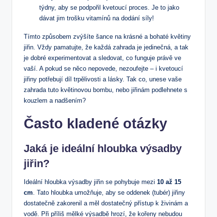
týdny, aby se podpořil kvetoucí proces. Je to jako
dávat jim trošku vitamínů na dodání síly!
Tímto způsobem zvýšíte šance na krásné a bohaté květiny
jiřin. Vždy pamatujte, že každá zahrada je jedinečná, a tak
je dobré experimentovat a sledovat, co funguje právě ve
vaší. A pokud se něco nepovede, nezoufejte – i kvetoucí
jiřiny potřebují díl trpělivosti a lásky. Tak co, unese vaše
zahrada tuto květinovou bombu, nebo jiřinám podlehnete s
kouzlem a nadšením?
Často kladené otázky
Jaká je ideální hloubka výsadby
jiřin?
Ideální hloubka výsadby jiřin se pohybuje mezi
10 až 15
cm
. Tato hloubka umožňuje, aby se oddenek (tubér) jiřiny
dostatečně zakorenil a měl dostatečný přístup k živinám a
vodě. Při příliš mělké výsadbě hrozí, že kořeny nebudou