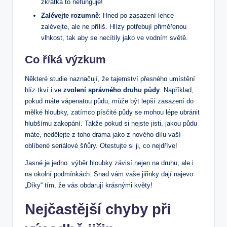
zkrátka to nefunguje!
Zalévejte rozumně
: Hned po zasazení lehce
zalévejte, ale ne příliš. Hlízy potřebují přiměřenou
vlhkost, tak aby se necítily jako ve vodním světě.
Co říká výzkum
Některé studie naznačují, že tajemství přesného umístění
hlíz tkví i ve
zvolení správného druhu půdy
. Například,
pokud máte vápenatou půdu, může být lepší zasazení do
mělké hloubky, zatímco písčité půdy se mohou lépe ubránit
hlubšímu zakopání. Takže pokud si nejste jisti, jakou půdu
máte, nedělejte z toho drama jako z nového dílu vaší
oblíbené seriálové šňůry. Otestujte si ji, co nejdříve!
Jasné je jedno: výběr hloubky závisí nejen na druhu, ale i
na okolní podmínkách. Snad vám vaše jiřinky dají najevo
„Díky“ tím, že vás obdarují krásnými květy!
Nejčastější chyby při