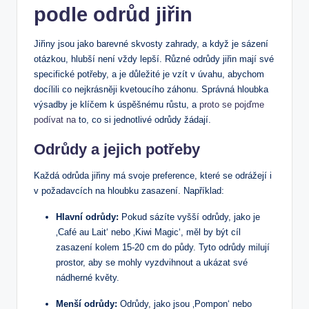
podle odrůd jiřin
Jiřiny jsou jako barevné skvosty zahrady, a když je sázení
otázkou, hlubší není vždy lepší. Různé odrůdy jiřin mají své
specifické potřeby, a je důležité je vzít v úvahu, abychom
docílili co nejkrásněji kvetoucího záhonu. Správná hloubka
výsadby je klíčem k úspěšnému růstu, a
proto se pojďme
podívat na
to, co si jednotlivé odrůdy žádají.
Odrůdy a jejich potřeby
Každá odrůda jiřiny má svoje preference, které se odrážejí i
v požadavcích na hloubku zasazení. Například:
Hlavní odrůdy:
Pokud sázíte vyšší odrůdy, jako je
‚Café au Lait‘ nebo ‚Kiwi Magic‘, měl by být cíl
zasazení kolem 15-20 cm do půdy. Tyto odrůdy milují
prostor, aby se mohly vyzdvihnout a ukázat své
nádherné květy.
Menší odrůdy:
Odrůdy, jako jsou ‚Pompon‘ nebo