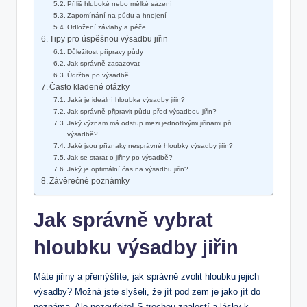
Příliš hluboké nebo mělké sázení
Zapomínání na půdu a hnojení
Odložení závlahy a péče
Tipy pro úspěšnou výsadbu jiřin
Důležitost přípravy půdy
Jak správně zasazovat
Údržba po výsadbě
Často kladené otázky
Jaká je ideální hloubka výsadby jiřin?
Jak správně připravit půdu před výsadbou jiřin?
Jaký význam má odstup mezi jednotlivými jiřinami při
výsadbě?
Jaké jsou příznaky nesprávné hloubky výsadby jiřin?
Jak se starat o jiřiny po výsadbě?
Jaký je optimální čas na výsadbu jiřin?
Závěrečné poznámky
Jak správně vybrat
hloubku výsadby jiřin
Máte jiřiny a přemýšlíte, jak správně zvolit hloubku jejich
výsadby? Možná jste slyšeli, že jít pod zem je jako jít do
neznáma. Ale nezoufejte! S trochou znalostí a lásky k