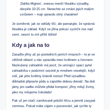
‚Dahlia Mignon‘, snesou menší hloubku výsadby,
obvykle 10-15 cm. Nenechte se zmást jejich malým
vzrůstem – mají opravdu silný charakter!
Je úsměvné, jak se odrůdy liší, ale pamatujte, že správná
hloubka je základ. Když se jiřina pokusí vystrčit nos nad
zemí, nesmí to mít příliš těžké!
Kdy a jak na to
Zasaďte jiřiny až po posledních jarních mrazech – to je ve
většině oblastí u nás zpravidla mezi květnem a červnem.
Nezkušený zahradník má pocit, že umírající spací pytel
zahradníka v podzimní sezóně je mnohem veselejší, když
vidí, jak jeho květiny krásně rostou! Před výsadbou
důkladně připravte půdu a zajistěte dobrou drenáž. Na dně
jámy pro sadbu můžete přidat kompost; jiřiny milují živiny,
jako my milujeme čokoládu!
Pak už jen stačí zamilovaně položit hlízu a jemně zasypat
zeminou. Pokud máte zájem o pozorování, jak rychle ty