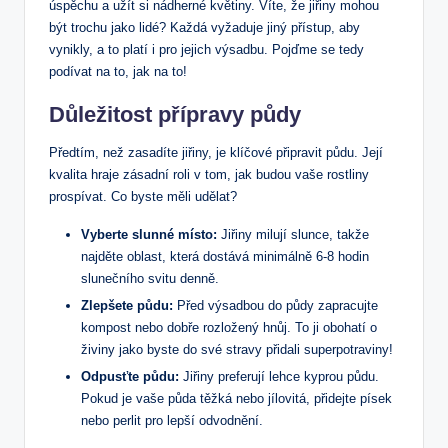
úspěchu a užít si nádherné květiny. Víte, že jiřiny mohou
být trochu jako lidé? Každá vyžaduje jiný přístup, aby
vynikly, a to platí i pro jejich výsadbu. Pojďme se tedy
podívat na to, jak na to!
Důležitost přípravy půdy
Předtím, než zasadíte jiřiny, je klíčové připravit půdu. Její
kvalita hraje zásadní roli v tom, jak budou vaše rostliny
prospívat. Co byste měli udělat?
Vyberte slunné místo:
Jiřiny milují slunce, takže
najděte oblast, která dostává minimálně 6-8 hodin
slunečního svitu denně.
Zlepšete půdu:
Před výsadbou do půdy zapracujte
kompost nebo dobře rozložený hnůj. To ji obohatí o
živiny jako byste do své stravy přidali superpotraviny!
Odpusťte půdu:
Jiřiny preferují lehce kyprou půdu.
Pokud je vaše půda těžká nebo jílovitá, přidejte písek
nebo perlit pro lepší odvodnění.