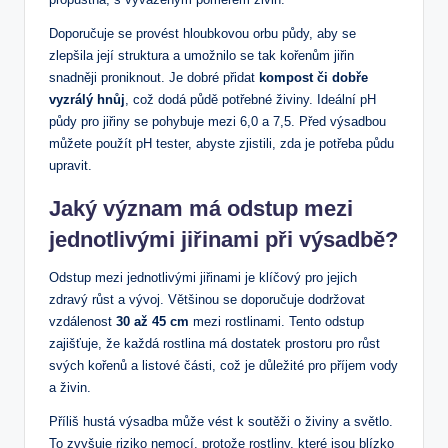
Doporučuje se provést hloubkovou orbu půdy, aby se
zlepšila její struktura a umožnilo se tak kořenům jiřin
snadněji proniknout. Je dobré přidat
kompost či dobře
vyzrálý hnůj
, což dodá půdě potřebné živiny. Ideální pH
půdy pro jiřiny se pohybuje mezi 6,0 a 7,5. Před výsadbou
můžete použít pH tester, abyste zjistili, zda je potřeba půdu
upravit.
Jaký význam má odstup mezi
jednotlivými jiřinami při výsadbě?
Odstup mezi jednotlivými jiřinami je klíčový pro jejich
zdravý růst a vývoj. Většinou se doporučuje dodržovat
vzdálenost
30 až 45 cm
mezi rostlinami. Tento odstup
zajišťuje, že každá rostlina má dostatek prostoru pro růst
svých kořenů a listové části, což je důležité pro příjem vody
a živin.
Příliš hustá výsadba může vést k soutěži o živiny a světlo.
To zvyšuje riziko nemocí, protože rostliny, které jsou blízko