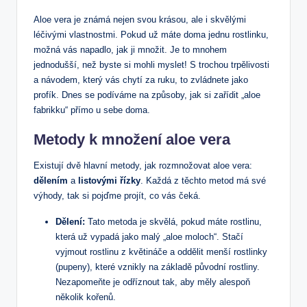
Aloe vera je známá nejen svou krásou, ale i skvělými
léčivými vlastnostmi. Pokud už máte doma jednu rostlinku,
možná vás napadlo, jak ji množit. Je to mnohem
jednodušší, než byste si mohli myslet! S trochou trpělivosti
a návodem, který vás chytí za ruku, to zvládnete jako
profík. Dnes se podíváme na způsoby, jak si zařídit „aloe
fabrikku“ přímo u sebe doma.
Metody k množení aloe vera
Existují dvě hlavní metody, jak rozmnožovat aloe vera:
dělením
a
listovými řízky
. Každá z těchto metod má své
výhody, tak si pojďme projít, co vás čeká.
Dělení:
Tato metoda je skvělá, pokud máte rostlinu,
která už vypadá jako malý „aloe moloch“. Stačí
vyjmout rostlinu z květináče a oddělit menší rostlinky
(pupeny), které vznikly na základě původní rostliny.
Nezapomeňte je odříznout tak, aby měly alespoň
několik kořenů.