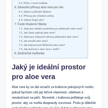
Péče o nové rostlinky
Zdravotní přínosy aloe vera pro vás
Zdraví a přírodní lékárna
Přínosy pro chladné večery
Odkud čerpá sílu?
Často Kladené Otázky
Jaké jsou ideální podmínky pro pěstování aloe vera?
Jak často zalévat aloe vera?
Jaké jsou zdravotní přínosy pěstování aloe vera?
Jak množit aloe vera?
Jak bojovat proti škůdcům aloe vera?
Jak pečovat o aloe vera v zimě?
Závěrečné myšlenky
Jaký je ideální prostor
pro aloe vera
Aloe vera by se dal označit za královnu pokojových rostlin,
pokud bychom ctili její léčivé vlastnosti, odolnost a
nenáročnost na péči. Nicméně, i královna potřebuje svůj
prostor, aby se mohla doopravdy rozvinout. Proto je důležité