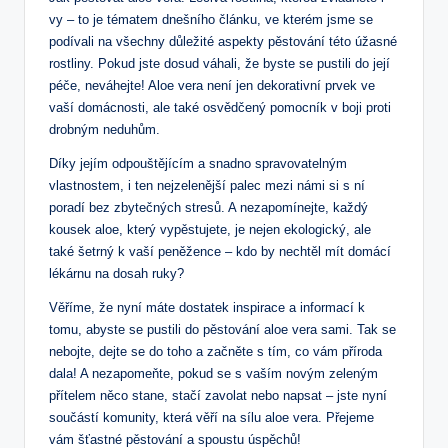
vy – to je tématem dnešního článku, ve kterém jsme se
podívali na všechny důležité aspekty pěstování této úžasné
rostliny. Pokud jste dosud váhali, že byste se pustili do její
péče, neváhejte! Aloe vera není jen dekorativní prvek ve
vaší domácnosti, ale také osvědčený pomocník v boji proti
drobným neduhům.
Díky jejím odpouštějícím a snadno spravovatelným
vlastnostem, i ten nejzelenější palec mezi námi si s ní
poradí bez zbytečných stresů. A nezapomínejte, každý
kousek aloe, který vypěstujete, je nejen ekologický, ale
také šetrný k vaší peněžence – kdo by nechtěl mít domácí
lékárnu na dosah ruky?
Věříme, že nyní máte dostatek inspirace a informací k
tomu, abyste se pustili do pěstování aloe vera sami. Tak se
nebojte, dejte se do toho a začněte s tím, co vám příroda
dala! A nezapomeňte, pokud se s vaším novým zeleným
přítelem něco stane, stačí zavolat nebo napsat – jste nyní
součástí komunity, která věří na sílu aloe vera. Přejeme
vám šťastné pěstování a spoustu úspěchů!