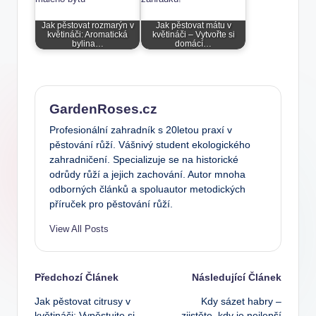
Jak pěstovat rozmarýn v
Jak pěstovat mátu v
květináči: Aromatická
květináči – Vytvořte si
bylina…
domácí…
GardenRoses.cz
Profesionální zahradník s 20letou praxí v
pěstování růží. Vášnivý student ekologického
zahradničení. Specializuje se na historické
odrůdy růží a jejich zachování. Autor mnoha
odborných článků a spoluautor metodických
příruček pro pěstování růží.
View All Posts
Post
Předchozí Článek
Následující Článek
Jak pěstovat citrusy v
Kdy sázet habry –
navigation
květináči: Vypěstujte si
zjistěte, kdy je nejlepší