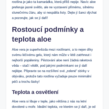
rostlina je jako ta kamarádka, která příliš nepije. Navíc aloe
preferuje jasné světlo, ale ne vystavení přímému, silnému
slunečnímu žáru, aby si nespálila listy. Dejte jí šanci dýchat
a pozorujte, jak se jí daří!
Rostoucí podmínky a
teplota aloe
Aloe vera je superhvězda mezi rostlinami, a to nejen díky
svému léčivému gelu, který nám může v létě zatrhnout i
nejhorší popáleniny. Pěstování aloe není žádná raketová
věda – stačí vědět, pod jakými podmínkami se jí daří
nejlépe. Připravte se na rozšíření své „zelené“ sbírky v
obýváku, protože tato rostlina vyžaduje pouze minimální
péči a trochu lásky!
Teplota a osvětlení
Aloe vera si libuje v teple, jako většina z nás na letní
dovolené u moře. Ideální teplota, ve kterém se jí daří, je od