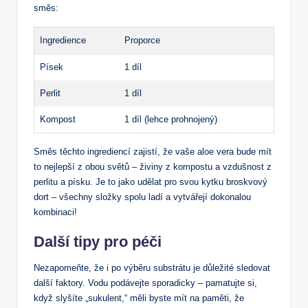
směs:
Ingredience
Proporce
Písek
1 díl
Perlit
1 díl
Kompost
1 díl (lehce prohnojený)
Směs těchto ingrediencí zajistí, že vaše aloe vera bude mít
to nejlepší z obou světů – živiny z kompostu a vzdušnost z
perlitu a písku. Je to jako udělat pro svou kytku broskvový
dort – všechny složky spolu ladí a vytvářejí dokonalou
kombinaci!
Další tipy pro péči
Nezapomeňte, že i po výběru substrátu je důležité sledovat
další faktory. Vodu podávejte sporadicky – pamatujte si,
když slyšíte „sukulent,“ měli byste mít na paměti, že