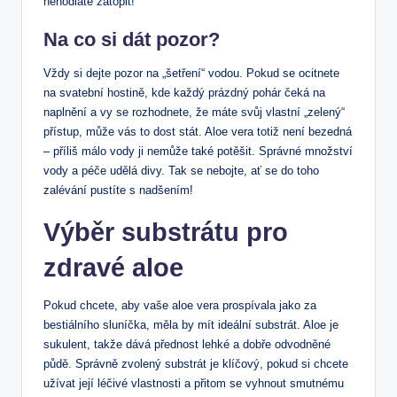
nehodláte zatopit!
Na co si dát pozor?
Vždy si dejte pozor na „šetření“ vodou. Pokud se ocitnete
na svatební hostině, kde každý prázdný pohár čeká na
naplnění a vy se rozhodnete, že máte svůj vlastní „zelený“
přístup, může vás to dost stát. Aloe vera totiž není bezedná
– příliš málo vody ji nemůže také potěšit. Správné množství
vody a péče udělá divy. Tak se nebojte, ať se do toho
zalévání pustíte s nadšením!
Výběr substrátu pro
zdravé aloe
Pokud chcete, aby vaše aloe vera prospívala jako za
bestiálního sluníčka, měla by mít ideální substrát. Aloe je
sukulent, takže dává přednost lehké a dobře odvodněné
půdě. Správně zvolený substrát je klíčový, pokud si chcete
užívat její léčivé vlastnosti a přitom se vyhnout smutnému