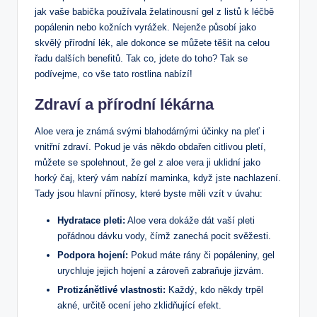
jak vaše babička používala želatinousní gel z listů k léčbě
popálenin nebo kožních vyrážek. Nejenže působí jako
skvělý přírodní lék, ale dokonce se můžete těšit na celou
řadu dalších benefitů. Tak co, jdete do toho? Tak se
podívejme, co vše tato rostlina nabízí!
Zdraví a přírodní lékárna
Aloe vera je známá svými blahodárnými účinky na pleť i
vnitřní zdraví. Pokud je vás někdo obdařen citlivou pletí,
můžete se spolehnout, že gel z aloe vera ji uklidní jako
horký čaj, který vám nabízí maminka, když jste nachlazení.
Tady jsou hlavní přínosy, které byste měli vzít v úvahu:
Hydratace pleti:
Aloe vera dokáže dát vaší pleti
pořádnou dávku vody, čímž zanechá pocit svěžesti.
Podpora hojení:
Pokud máte rány či popáleniny, gel
urychluje jejich hojení a zároveň zabraňuje jizvám.
Protizánětlivé vlastnosti:
Každý, kdo někdy trpěl
akné, určitě ocení jeho zklidňující efekt.