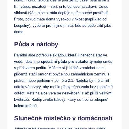
horko. Pokud teplota klesne pod
10°C
, vaše rostlina se s
tím vůbec nezatočí – spíš si to odnese na zdraví. Co se
vlhkosti týče, aloe si ráda dopřeje spíše suché prostředí.
Proto, pokud máte doma vysokou vlhkost (například od
koupelny), vyberte pro ni jiné místo, kde se bude cítit jako
doma.
Půda a nádoby
Parádní aloe potřebuje skladbu, která ji nenechá stát ve
vodě. Ideální je
speciální půda pro sukulenty
nebo směs
s přídavkem perlitu. Můžete si ji klidně zamíchat sami,
přičemž stačí smíchat obyčejnou zahradnickou zeminu s
pískem nebo perlitem v poměru 2:1. Nádoba by měla mít
odtokové otvory, aby mohla přebytečná voda bez problémů
odtéct. Většina aloe vera se nesvětbení s až příliš velkými
květináči. Raději zvolte takový, který se trochu „obepne“
kolem kořenů.
Slunečné místečko v domácnosti