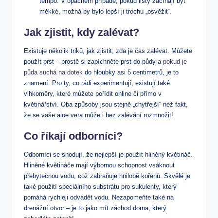
tempo. V opačném případě, pokud listy začínají být
měkké, možná by bylo lepší ji trochu „osvěžit“.
Jak zjistit, kdy zalévat?
Existuje několik triků, jak zjistit, zda je čas zalévat. Můžete
použít prst – prostě si zapíchněte prst do půdy a
pokud je
půda suchá na dotek
do hloubky asi 5 centimetrů, je to
znamení. Pro ty, co rádi experimentují, existují také
vlhkoměry, které můžete pořídit online či přímo v
květinářství. Oba způsoby jsou stejně „chytřejší“ než fakt,
že se vaše aloe vera může i bez zalévání rozmnožit!
Co říkají odborníci?
Odborníci se shodují, že nejlepší je použít hliněný květináč.
Hliněné květináče mají výbornou schopnost vsáknout
přebytečnou vodu, což zabraňuje hnilobě kořenů. Skvělé je
také použití speciálního substrátu pro sukulenty, který
pomáhá rychleji odvádět vodu. Nezapomeňte také na
drenážní otvor – je to jako mít záchod doma, který