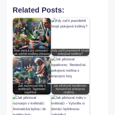
Related Posts:
Aloe vera a její zimování –
Kdy začít pravidelně hnojit
jak udržet rostlinu zdravou
pokojové květiny?
Jak zazimovat lilie v
Jak pěstovat lopatkovec:
květináči: Tajemství
Nenáročná pokojová
úspěšné…
rostlina…