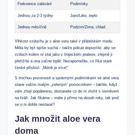
Frekvence zalévání
Podmínky
Jednou za 2-3 týdny
Jaro/Léto, teplo
Jednou měsíčně
Podzim/Zima, chlad
Vlhkost vzduchu je s aloe vera také v přátelském modu.
Měla by být spíše suchá – takže pokud dopustíte, aby se
vzduch kolem ní stal jako v tropickém pralese, zřejmě ji
přetížíte a ona začne trpět. Nezapomeňte, co říká staré
české přísloví: „Méně je více!“
S trochou pozornosti a správnými podmínkami se aloe vera
stane vaším malým „zeleným“ pomocníkem – takhle, když
vám zhojí popáleninu, dostanete co do ní vložit s úsměvem
na tváři. Jak říkáme – máte ji přímo na dosah ruky, tak proč
se o ni dobře nestarat?
Jak množit aloe vera
doma