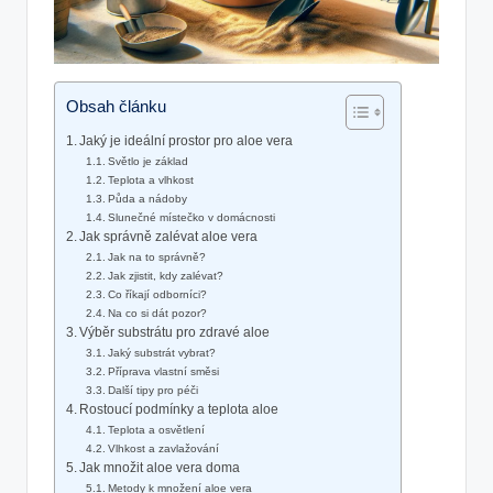
Obsah článku
Jaký je ideální prostor pro aloe vera
Světlo je základ
Teplota a vlhkost
Půda a nádoby
Slunečné místečko v domácnosti
Jak správně zalévat aloe vera
Jak na to správně?
Jak zjistit, kdy zalévat?
Co říkají odborníci?
Na co si dát pozor?
Výběr substrátu pro zdravé aloe
Jaký substrát vybrat?
Příprava vlastní směsi
Další tipy pro péči
Rostoucí podmínky a teplota aloe
Teplota a osvětlení
Vlhkost a zavlažování
Jak množit aloe vera doma
Metody k množení aloe vera