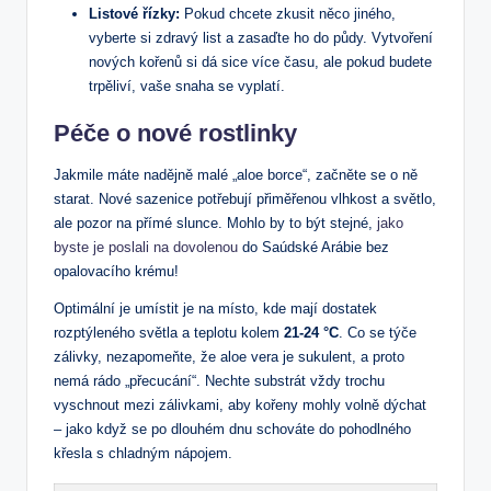
Listové řízky:
Pokud chcete zkusit něco jiného,
vyberte si zdravý list a zasaďte ho do půdy. Vytvoření
nových kořenů si dá sice více času, ale pokud budete
trpěliví, vaše snaha se vyplatí.
Péče o nové rostlinky
Jakmile máte nadějně malé „aloe borce“, začněte se o ně
starat. Nové sazenice potřebují přiměřenou vlhkost a světlo,
ale pozor na přímé slunce. Mohlo by to být stejné,
jako
byste je poslali na dovolenou
do Saúdské Arábie bez
opalovacího krému!
Optimální je umístit je na místo, kde mají dostatek
rozptýleného světla a teplotu kolem
21-24 °C
. Co se týče
zálivky, nezapomeňte, že aloe vera je sukulent, a proto
nemá rádo „přecucání“. Nechte substrát vždy trochu
vyschnout mezi zálivkami, aby kořeny mohly volně dýchat
– jako když se po dlouhém dnu schováte do pohodlného
křesla s chladným nápojem.