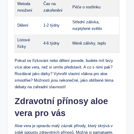
Metoda
Čas na
Péče o rostlinku
množení
zakořenění
Střední zálivka,
Dělení
1-2 týdny
rozptýlené světlo
Listové
4-6 týdny
Méně zálivky, teplo
řízky
Pokud se řízkování nebo dělení povede, budete mít brzy
více aloe vera, než si umíte představit. A co s nimi pak?
Rozdávat jako dárky? Vytvořit vlastní vlákna pro aloe
smoothie? Možnosti jsou nekonečné, jako oblíbené téma
debaty na zahradní slavnosti!
Zdravotní přínosy aloe
vera pro vás
Aloe vera je opravdu malý zázrak přírody, který skrývá v
sobě spoustu zdravotních přínosů. Možná si pamatujete,