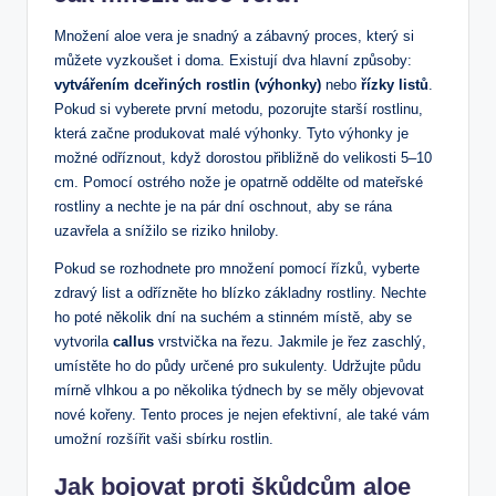
Množení aloe vera je snadný a zábavný proces, který si
můžete vyzkoušet i doma. Existují dva hlavní způsoby:
vytvářením dceřiných rostlin (výhonky)
nebo
řízky listů
.
Pokud si vyberete první metodu, pozorujte starší rostlinu,
která začne produkovat malé výhonky. Tyto výhonky je
možné odříznout, když dorostou přibližně do velikosti 5–10
cm. Pomocí ostrého nože je opatrně oddělte od mateřské
rostliny a nechte je na pár dní oschnout, aby se rána
uzavřela a snížilo se riziko hniloby.
Pokud se rozhodnete pro množení pomocí řízků, vyberte
zdravý list a odřízněte ho blízko základny rostliny. Nechte
ho poté několik dní na suchém a stinném místě, aby se
vytvorila
callus
vrstvička na řezu. Jakmile je řez zaschlý,
umístěte ho do půdy určené pro sukulenty. Udržujte půdu
mírně vlhkou a po několika týdnech by se měly objevovat
nové kořeny. Tento proces je nejen efektivní, ale také vám
umožní rozšířit vaši sbírku rostlin.
Jak bojovat proti škůdcům aloe