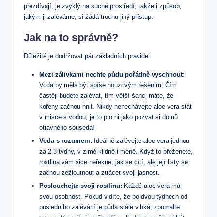
přezdívají, je zvyklý na suché prostředí, takže i způsob,
jakým ji zaléváme, si žádá trochu jiný přístup.
Jak na to správně?
Důležité je dodržovat pár základních pravidel:
Mezi zálivkami nechte půdu pořádně vyschnout:
Voda by měla být spíše nouzovým řešením. Čím
častěji budete zalévat, tím větší šanci máte, že
kořeny začnou hnit. Nikdy nenechávejte aloe vera stát
v misce s vodou; je to pro ni jako pozvat si domů
otravného souseda!
Voda s rozumem:
Ideálně zalévejte aloe vera jednou
za 2-3 týdny, v zimě klidně i méně. Když to přeženete,
rostlina vám sice neřekne, jak se cítí, ale její listy se
začnou zežloutnout a ztrácet svoji jasnost.
Poslouchejte svoji rostlinu:
Každé aloe vera má
svou osobnost. Pokud vidíte, že po dvou týdnech od
posledního zalévání je půda stále vlhká, zpomalte