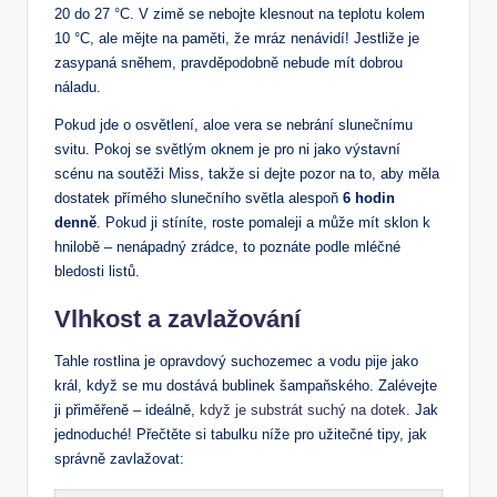
20 do 27 °C. V zimě se nebojte klesnout na teplotu kolem
10 °C, ale mějte na paměti, že mráz nenávidí! Jestliže je
zasypaná sněhem, pravděpodobně nebude mít dobrou
náladu.
Pokud jde o osvětlení, aloe vera se nebrání slunečnímu
svitu. Pokoj se světlým oknem je pro ni jako výstavní
scénu na soutěži Miss, takže si dejte pozor na to, aby měla
dostatek přímého slunečního světla alespoň
6 hodin
denně
. Pokud ji stíníte, roste pomaleji a může mít sklon k
hnilobě – nenápadný zrádce, to poznáte podle mléčné
bledosti listů.
Vlhkost a zavlažování
Tahle rostlina je opravdový suchozemec a vodu pije jako
král, když se mu dostává bublinek šampaňského. Zalévejte
ji přiměřeně – ideálně,
když je substrát suchý na dotek
. Jak
jednoduché! Přečtěte si tabulku níže pro užitečné tipy, jak
správně zavlažovat: