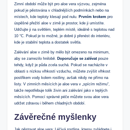
Zimní období může být pro aloe vera výzvou, zejména
pokud je pěstována v chladnějších podmínkách nebo na
místech, kde teploty klesají pod nulu.
Prvním krokem
pro
úspěšné přežití aloe v zimě je prostor, kde ji umístíte.
Udržujte ji na světlém, teplém místě, ideálně s teplotou nad
10 °C. Pokud je to možné, je dobré ji přenést do interiéru,
kde je stabilní teplota a dostatek světla.
Zalévání aloe v zimě by mělo být omezeno na minimum,
aby se zamezilo hnilobě.
Doporučuje se zalévat
pouze
tehdy, když je půda zcela suchá. Pokud se nacházíte v
oblasti s nízkou vlhkostí vzduchu, můžete zvýšit vlhkost
postřikem vody kolem rostliny, avšak nikdy ne přímo na
listy. V zimních měsících je aloe vera v „spícím režimu“,
takže nepotřebuje tolik živin ani zalévání jako v teplých
měsících. Pomocí správné péče můžete svou aloe vera
udržet zdravou i během chladných období.
Závěrečné myšlenky
Jak pěstovat aloe vera: Léčivá rostlina, kterou zvládnete i