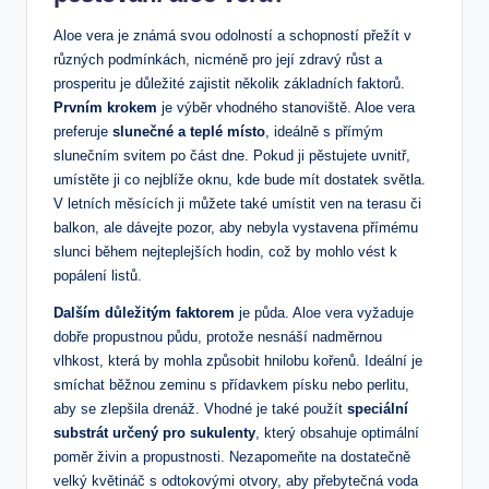
Aloe vera je známá svou odolností a schopností přežít v
různých podmínkách, nicméně pro její zdravý růst a
prosperitu je důležité zajistit několik základních faktorů.
Prvním krokem
je výběr vhodného stanoviště. Aloe vera
preferuje
slunečné a teplé místo
, ideálně s přímým
slunečním svitem po část dne. Pokud ji pěstujete uvnitř,
umístěte ji co nejblíže oknu, kde bude mít dostatek světla.
V letních měsících ji můžete také umístit ven na terasu či
balkon, ale dávejte pozor, aby nebyla vystavena přímému
slunci během nejteplejších hodin, což by mohlo vést k
popálení listů.
Dalším důležitým faktorem
je půda. Aloe vera vyžaduje
dobře propustnou půdu, protože nesnáší nadměrnou
vlhkost, která by mohla způsobit hnilobu kořenů. Ideální je
smíchat běžnou zeminu s přídavkem písku nebo perlitu,
aby se zlepšila drenáž. Vhodné je také použít
speciální
substrát určený pro sukulenty
, který obsahuje optimální
poměr živin a propustnosti. Nezapomeňte na dostatečně
velký květináč s odtokovými otvory, aby přebytečná voda