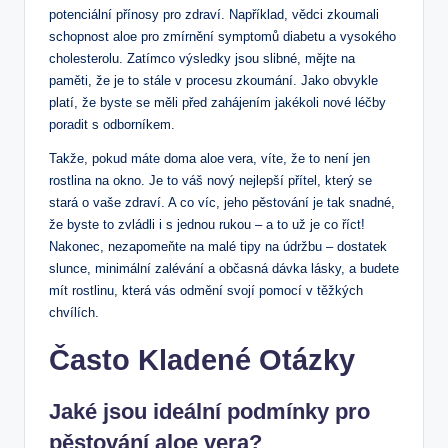
potenciální přínosy pro zdraví. Například, vědci zkoumali
schopnost aloe pro zmírnění symptomů diabetu a vysokého
cholesterolu. Zatímco výsledky jsou slibné, mějte na
paměti, že je to stále v procesu zkoumání. Jako obvykle
platí, že byste se měli před zahájením jakékoli nové léčby
poradit s odborníkem.
Takže, pokud máte doma aloe vera, víte, že to není jen
rostlina na okno. Je to váš nový nejlepší přítel, který se
stará o vaše zdraví. A co víc, jeho pěstování je tak snadné,
že byste to zvládli i s jednou rukou – a to už je co říct!
Nakonec, nezapomeňte na malé tipy na údržbu – dostatek
slunce, minimální zalévání a občasná dávka lásky, a budete
mít rostlinu, která vás odmění svojí pomocí v těžkých
chvílích.
Často Kladené Otázky
Jaké jsou ideální podmínky pro
pěstování aloe vera?