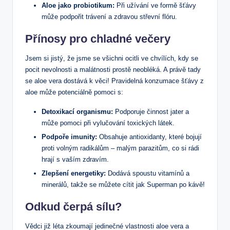
Aloe jako probiotikum:
Při užívání ve formě šťávy
může podpořit trávení a zdravou střevní flóru.
Přínosy pro chladné večery
Jsem si jistý, že jsme se všichni ocitli ve chvílích, kdy se
pocit nevolnosti a malátnosti prostě neobléká. A právě tady
se aloe vera dostává k věci! Pravidelná konzumace šťávy z
aloe může potenciálně pomoci s:
Detoxikací organismu:
Podporuje činnost jater a
může pomoci při vylučování toxických látek.
Podpoře imunity:
Obsahuje antioxidanty, které bojují
proti volným radikálům – malým parazitům, co si rádi
hrají s vaším zdravím.
Zlepšení energetiky:
Dodává spoustu vitamínů a
minerálů, takže se můžete cítit jak Superman po kávě!
Odkud čerpá sílu?
Vědci již léta zkoumají jedinečné vlastnosti aloe vera a