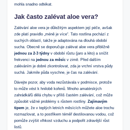
mohla snadno odtékat.
Jak často zalévat aloe vera?
Zalévání aloe vera je důležitým aspektem její péče, avšak
zde platí pravidlo „méně je více“. Tato rostlina pochází z
suchých oblastí, takže je adaptována na dlouhá období
sucha. Obecně se doporučuje zalévat aloe vera přibližně
jednou za 2-3 týdny
v období růstu (jaro a léto) a snížit
frekvenci na
jednou za měsíc
v zimě. Před dalším
zaléváním je dobré zkontrolovat, zda je vrchní vrstva půdy
suchá. Jakmile půda vyschne, je čas na zalévání.
Dávejte pozor, aby voda nezůstávala v podmisce, protože
to může vést k hnilobě kořenů. Mnoho amatérských
zahrádkářů dělá chybu v příliš častém zalévání, což může
způsobit vážné problémy s růstem rostliny.
Zajímavým
tipem
je, že v teplých letních měsících můžete aloe trochu
rozmazlovat, a to postřikem téměř destilovanou vodou, což
pomůže zvýšit vlhkost vzduchu a podpořit zdravější růst
listů.