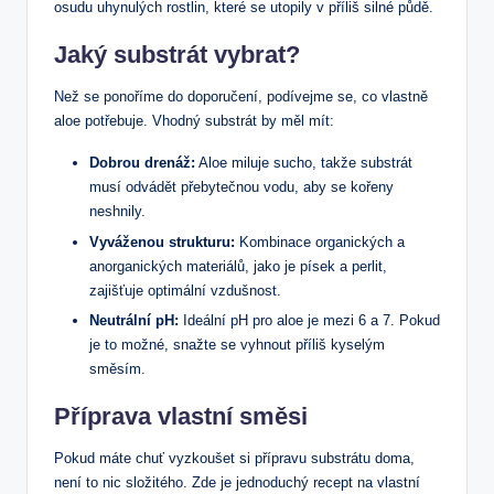
osudu uhynulých rostlin, které se utopily v příliš silné půdě.
Jaký substrát vybrat?
Než se ponoříme do doporučení, podívejme se, co vlastně
aloe potřebuje. Vhodný substrát by měl mít:
Dobrou drenáž:
Aloe miluje sucho, takže substrát
musí odvádět přebytečnou vodu, aby se kořeny
neshnily.
Vyváženou strukturu:
Kombinace organických a
anorganických materiálů, jako je písek a perlit,
zajišťuje optimální vzdušnost.
Neutrální pH:
Ideální pH pro aloe je mezi 6 a 7. Pokud
je to možné, snažte se vyhnout příliš kyselým
směsím.
Příprava vlastní směsi
Pokud máte chuť vyzkoušet si přípravu substrátu doma,
není to nic složitého. Zde je jednoduchý recept na vlastní