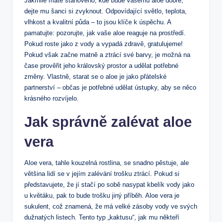
Jakmile máte stanoveno, kde bude vašemu aloe dobře,
dejte mu šanci si zvyknout. Odpovídající světlo, teplota,
vlhkost a kvalitní půda – to jsou klíče k úspěchu. A
pamatujte: pozorujte, jak vaše aloe reaguje na prostředí.
Pokud roste jako z vody a vypadá zdravě, gratulujeme!
Pokud však začne matně a ztrácí své barvy, je možná na
čase prověřit jeho královský prostor a udělat potřebné
změny. Vlastně, starat se o aloe je jako přátelské
partnerství – občas je potřebné udělat ústupky, aby se něco
krásného rozvíjelo.
Jak správně zalévat aloe
vera
Aloe vera, tahle kouzelná rostlina, se snadno pěstuje, ale
většina lidí se v jejím zalévání trošku ztrácí. Pokud si
představujete, že jí stačí po sobě nasypat kbelík vody jako
u květáku, pak to bude trošku jiný příběh. Aloe vera je
sukulent, což znamená, že má velké zásoby vody ve svých
dužnatých listech. Tento typ „kaktusu“, jak mu někteří