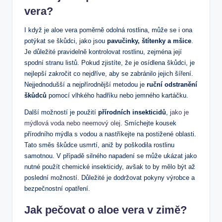
vera?
I když je aloe vera poměrně odolná rostlina, může se i ona
potýkat se škůdci, jako jsou
pavučinky, štítenky a mšice
.
Je důležité pravidelně kontrolovat rostlinu, zejména její
spodní stranu listů. Pokud zjistíte, že je osídlena škůdci, je
nejlepší zakročit co nejdříve, aby se zabránilo jejich šíření.
Nejjednodušší a nejpřírodnější metodou je
ruční odstranění
škůdců
pomocí vlhkého hadříku nebo jemného kartáčku.
Další možností je použití
přírodních insekticidů
,
jako je
mýdlová voda nebo neemový olej
. Smíchejte kousek
přírodního mýdla s vodou a nastříkejte na postižené oblasti.
Tato směs škůdce usmrtí, aniž by poškodila rostlinu
samotnou. V případě silného napadení se může ukázat jako
nutné použít chemické insekticidy, avšak to by mělo být až
poslední možností. Důležité je dodržovat pokyny výrobce a
bezpečnostní opatření.
Jak pečovat o aloe vera v zimě?