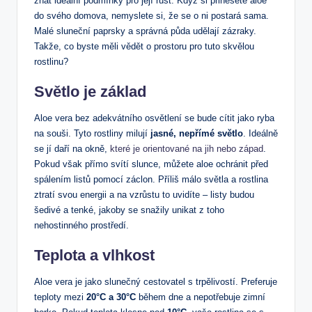
znát ideální podmínky pro její růst. Když si přinesete aloe
do svého domova, nemyslete si, že se o ni postará sama.
Malé sluneční paprsky a správná půda udělají zázraky.
Takže, co byste měli vědět o prostoru pro tuto skvělou
rostlinu?
Světlo je základ
Aloe vera bez adekvátního osvětlení se bude cítit jako ryba
na souši. Tyto rostliny milují
jasné, nepřímé světlo
. Ideálně
se jí daří na okně,
které je orientované na jih nebo západ
.
Pokud však přímo svítí slunce, můžete aloe ochránit před
spálením listů pomocí záclon. Příliš málo světla a rostlina
ztratí svou energii a na vzrůstu to uvidíte – listy budou
šedivé a tenké, jakoby se snažily unikat z toho
nehostinného prostředí.
Teplota a vlhkost
Aloe vera je jako slunečný cestovatel s trpělivostí. Preferuje
teploty mezi
20°C a 30°C
během dne a nepotřebuje zimní