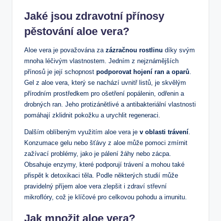
Jaké jsou zdravotní přínosy
pěstování aloe vera?
Aloe vera je považována za
zázračnou rostlinu
díky svým
mnoha léčivým vlastnostem. Jedním z nejznámějších
přínosů je její schopnost
podporovat hojení ran a oparů
.
Gel z aloe vera, který se nachází uvnitř listů, je skvělým
přírodním prostředkem pro ošetření popálenin, odřenin a
drobných ran. Jeho protizánětlivé a antibakteriální vlastnosti
pomáhají zklidnit pokožku a urychlit regeneraci.
Dalším oblíbeným využitím aloe vera je
v oblasti trávení
.
Konzumace gelu nebo šťávy z aloe může pomoci zmírnit
zažívací problémy, jako je pálení žáhy nebo zácpa.
Obsahuje enzymy, které podporují trávení a mohou také
přispět k detoxikaci těla. Podle některých studií může
pravidelný příjem aloe vera zlepšit i zdraví střevní
mikroflóry, což je klíčové pro celkovou pohodu a imunitu.
Jak množit aloe vera?