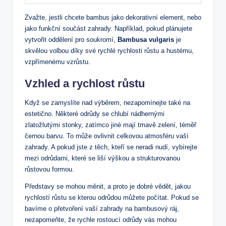
Zvažte, jestli chcete bambus jako dekorativní element, nebo
jako funkční součást zahrady. Například, pokud plánujete
vytvořit oddělení pro soukromí,
Bambusa vulgaris
je
skvělou volbou díky své rychlé rychlosti růstu a hustému,
vzpřímenému vzrůstu.
Vzhled a rychlost růstu
Když se zamyslíte nad výběrem, nezapomínejte také na
estetično. Některé odrůdy se chlubí nádhernými
zlatožlutými stonky, zatímco jiné mají tmavě zelení, téměř
černou barvu. To může ovlivnit celkovou atmosféru vaší
zahrady. A pokud jste z těch, kteří se neradi nudí, vybírejte
mezi odrůdami, které se liší výškou a strukturovanou
růstovou formou.
Představy se mohou měnit, a proto je dobré vědět, jakou
rychlostí růstu se kterou odrůdou můžete počítat. Pokud se
bavíme o přetvoření vaší zahrady na bambusový ráj,
nezapomeňte, že rychle rostoucí odrůdy vás mohou