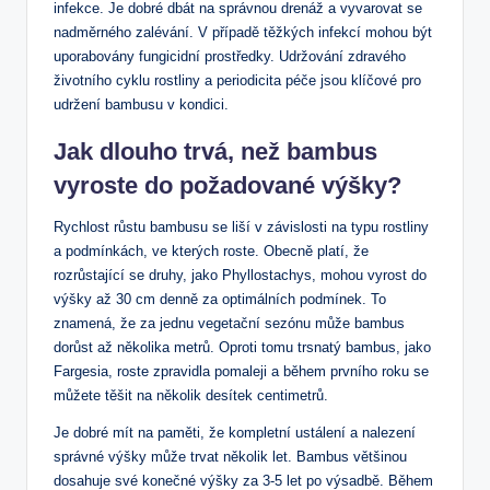
infekce. Je dobré dbát na správnou drenáž a vyvarovat se
nadměrného zalévání. V případě těžkých infekcí mohou být
uporabovány fungicidní prostředky. Udržování zdravého
životního cyklu rostliny a periodicita péče jsou klíčové pro
udržení bambusu v kondici.
Jak dlouho trvá, než bambus
vyroste do požadované výšky?
Rychlost růstu bambusu se liší v závislosti na typu rostliny
a podmínkách, ve kterých roste. Obecně platí, že
rozrůstající se druhy, jako Phyllostachys, mohou vyrost do
výšky až 30 cm denně za optimálních podmínek. To
znamená, že za jednu vegetační sezónu může bambus
dorůst až několika metrů. Oproti tomu trsnatý bambus, jako
Fargesia, roste zpravidla pomaleji a během prvního roku se
můžete těšit na několik desítek centimetrů.
Je dobré mít na paměti, že kompletní ustálení a nalezení
správné výšky může trvat několik let. Bambus většinou
dosahuje své konečné výšky za 3-5 let po výsadbě. Během