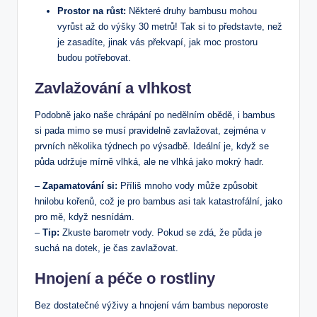
Prostor na růst:
Některé druhy bambusu mohou
vyrůst až do výšky 30 metrů! Tak si to představte, než
je zasadíte, jinak vás překvapí, jak moc prostoru
budou potřebovat.
Zavlažování a vlhkost
Podobně jako naše chrápání po nedělním obědě, i bambus
si pada mimo se musí pravidelně zavlažovat, zejména v
prvních několika týdnech po výsadbě. Ideální je, když se
půda udržuje mírně vlhká, ale ne vlhká jako mokrý hadr.
–
Zapamatování si:
Příliš mnoho vody může způsobit
hnilobu kořenů, což je pro bambus asi tak katastrofální, jako
pro mě, když nesnídám.
–
Tip:
Zkuste barometr vody. Pokud se zdá, že půda je
suchá na dotek, je čas zavlažovat.
Hnojení a péče o rostliny
Bez dostatečné výživy a hnojení vám bambus neporoste