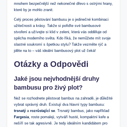
mnohem bezpečnější než nekonečné dřevo s ostrými hrany,
které by je mohlo zranit.
Celý proces pěstování bambusu je o jedinečné kombinaci
užitečnosti a krásy. Takže si pořiďte své bambusové
stvoření a užívejte si klid v zeleni, která vás odděluje od
spěcha moderního světa. Kdo říká, že nemůžete mít svoje
slastné soukromí s špetkou stylu? Takže vezměte rýč a
jděte na to – váš ideální bambusový plot už čeká!
Otázky a Odpovědi
Jaké jsou nejvhodnější druhy
bambusu pro živý plot?
Než se rozhodnete pěstovat bambus na zahradě, je důležité
vybrat správný druh. Existují dva hlavní typy bambusu:
trsnatý
a
rozrůstající se
. Trsnatý bambus, jako například
Fargesia
, roste pomaleji, vytváří husté, kompaktní keře a
nešíří se tak agresivně. Je tedy ideálním kandidátem pro