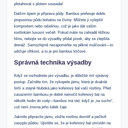
přetahovat s plotem souseda!
Dalším tipem je příprava půdy. Bambus preferuje dobře
propustnou půdu bohatou na živiny. Můžete ji vylepšit
kompostem nebo rašelinou, což je jako dát vašim
rostlinkám luxusní večeři. Pokud máte na zahradě těžkou
hlínu, nebojte se do výsadby přidat písek, aby se zlepšila
drenáž. Samozřejmě nezapomeňte na pěkné mulčování—to
udržuje vlhkost, a to je pro bambus klíčové.
Správná technika výsadby
Když se rozhodnete pro výsadbu, je důležité mít správný
postup. Začněte tím, že vykopete jámu, která je dvakrát
širší a stejně hluboká jako kořenový bal vaší rostliny. Před
zasazením bambusu je dobré namočit kořenový bal na
několik hodin do vody—bambus má rád, když je „na sucho“,
což není zrovna jeho šálek čaje.
Jakmile připravíte jámu, vložte rostlinu dovnitř a pečlivě
zasypte půdou. Ujistěte se, že je kořenový bal umístěn na