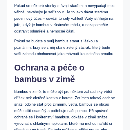
Pokud se některé stonky stávají staršími a nevypadají moc
vábně, neváhejte je seříznout. Je to jako dávat starému
psovi nový účes – osvěží to celý vzhled! Vždy stříhejte na
jaře, když je bambus v růstovém módu, a nezapomeňte
odstranit odumřelé a nemocné části.
Pokud se budete o svůj bambus starat s láskou a
poznáním, brzy se z něj stane zelený zázrak, který bude
vaši zahradu obohacovat jako mávnutí kouzelného proutku.
Ochrana a péče o
bambus v zimě
Bambus v zimě, to může být pro některé zahradníky větší
oříšek než oletěná kostka z karate. Zatímco takový cedr se
snaží odolně stát proti zimnímu větru, bambus se občas
může cítit osamělý a potřebuje naši pomoc. Při správné
ochraně se i květenství bambusu dokáže v zimě snáze
vyrovnat s chladnými teplotami, které mu mohou nařídit si
přestávku na turné. Co tedy můžeme udělat pro to, aby