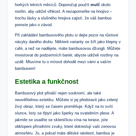
horkých letních měsíců. Doporučuji použít
mulč
okolo
rostlin, aby udržel vlhkost. A nezapomeňte na hnojivo –
trochu lásky a slušného hnojiva zajistí, že váš bambus
poroste jako o závod.
Při zakládání bambusového plotu si dejte pozor na růstové
návyky daného druhu. Některé varianty se šíří jako klepny v
café, a než se nadějete, máte bambusovou džungli. Můžete
investovat do podzemních bariér, abyste udrželi rostliny na
uzdě. Mluvíme tu o mírové dohodě mezi vámi a vaším
bambusem!
Estetika a funkčnost
Bambusový plot přináší nejen soukromí, ale také
neuvěřitelnou estetiku. Můžete si jej představit jako zelený
živý obraz, který se časem proměňuje. Když na to svítí
slunce, listy se třpytí jako šperky na svatebním plese. A
jakmile se usadíte se skleničkou vína na terase, jste
obklopeni přírodními zvuky, které dokreslují vaši zenovou
atmosféru. Jo, a pokud máte dětské ratolesti, bambus je