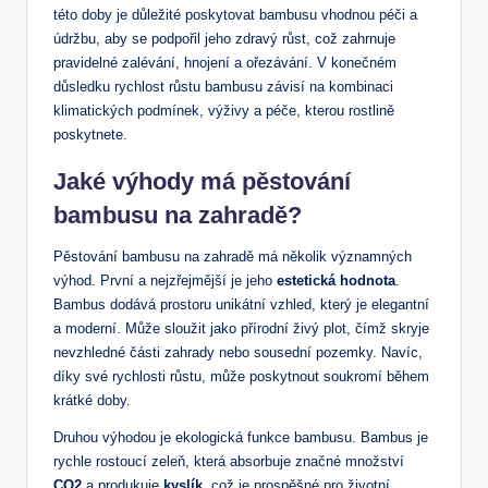
této doby je důležité poskytovat bambusu vhodnou péči a
údržbu, aby se podpořil jeho zdravý růst, což zahrnuje
pravidelné zalévání, hnojení a ořezávání. V konečném
důsledku rychlost růstu bambusu závisí na kombinaci
klimatických podmínek, výživy a péče, kterou rostlině
poskytnete.
Jaké výhody má pěstování
bambusu na zahradě?
Pěstování bambusu na zahradě má několik významných
výhod. První a nejzřejmější je jeho
estetická hodnota
.
Bambus dodává prostoru unikátní vzhled, který je elegantní
a moderní. Může sloužit jako přírodní živý plot, čímž skryje
nevzhledné části zahrady nebo sousední pozemky. Navíc,
díky své rychlosti růstu, může poskytnout soukromí během
krátké doby.
Druhou výhodou je ekologická funkce bambusu. Bambus je
rychle rostoucí zeleň, která absorbuje značné množství
CO2
a produkuje
kyslík
, což je prospěšné pro životní