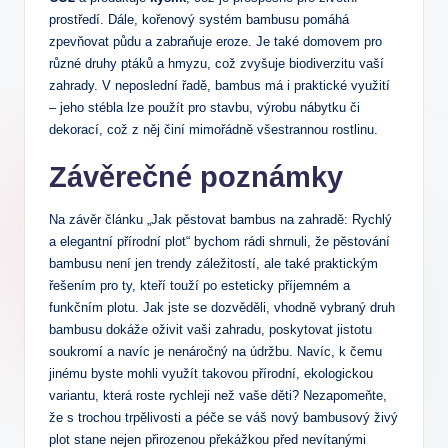
prostředí. Dále, kořenový systém bambusu pomáhá
zpevňovat půdu a zabraňuje eroze. Je také domovem pro
různé druhy ptáků a hmyzu, což zvyšuje biodiverzitu vaší
zahrady. V neposlední řadě, bambus má i praktické využití
– jeho stébla lze použít pro stavbu, výrobu nábytku či
dekorací, což z něj činí mimořádně všestrannou rostlinu.
Závěrečné poznámky
Na závěr článku „Jak pěstovat bambus na zahradě: Rychlý
a elegantní přírodní plot“ bychom rádi shrnuli, že pěstování
bambusu není jen trendy záležitostí, ale také praktickým
řešením pro ty, kteří touží po esteticky příjemném a
funkčním plotu. Jak jste se dozvěděli, vhodně vybraný druh
bambusu dokáže oživit vaši zahradu, poskytovat jistotu
soukromí a navíc je nenáročný na údržbu. Navíc, k čemu
jinému byste mohli využít takovou přírodní, ekologickou
variantu, která roste rychleji než vaše děti? Nezapomeňte,
že s trochou trpělivosti a péče se váš nový bambusový živý
plot stane nejen přirozenou překážkou před nevítanými