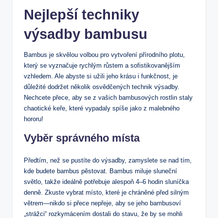
Nejlepší techniky
výsadby bambusu
Bambus je skvělou volbou pro vytvoření přírodního plotu,
který se vyznačuje rychlým růstem a sofistikovanějším
vzhledem. Ale abyste si užili jeho krásu i funkčnost, je
důležité dodržet několik osvědčených technik výsadby.
Nechcete přece, aby se z vašich bambusových rostlin staly
chaotické keře, které vypadaly spíše jako z malebného
hororu!
Vyběr správného místa
Předtím, než se pustíte do výsadby, zamyslete se nad tím,
kde budete bambus pěstovat. Bambus miluje sluneční
světlo, takže ideálně potřebuje alespoň 4–6 hodin sluníčka
denně. Zkuste vybrat místo, které je chráněné před silným
větrem—nikdo si přece nepřeje, aby se jeho bambusoví
„strážci“ rozkymácením dostali do stavu, že by se mohli