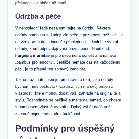
překvapit – a občas až moc!
Údržba a péče
V neposlední řadě nezapomínejte na údržbu. Některé
odrůdy bambusu si žádají víc péče a pozornosti než jiné – a
ne vždy se to dá jednoduše přehlédnout. Ideální je vybrat
odrůdy, které odpovídají vaší úrovni péče. Například,
Fargesia murielae
je pro svou nenáročnost známá jako
„bambus pro lenochy“. Jestliže nemáte čas na každodenní
péči, je to přesně ten správný kandidát.
Tak co, už máte jasnější představu o tom, jaké odrůdy
bychom měli pěstovat? Každá z nich má svůj příběh a
vlastnosti, které mohou dodat vaší zahradě na originalitě a
stylu. Rozhodněte se pečlivě a mějte na paměti, co chcete
s bambusem vlastně vytvářet. Dobrý výběr dodá vaší
zahradě nejen krásu, ale i funkčnost.
Podmínky pro úspěšný