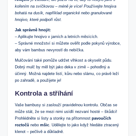
kořením na svíčkovou – méně je více! Používejte hnojiva
bohatá na dusík, například organické nebo granulované
hnojivo, které podpoří růst.
Jak správně hnojit:
– Aplikujte hnojivo v jarních a letních měsících.
– Správné množství si můžete ověřit podle pokynů výrobce,
aby vám bambus nevyrostl do nebíčka.
Mulčování také pomůže udržet vlhkost a okyselit půdu.
Dobrý mulč by měl být jako deka v zimě – pohodlný a
účinný. Možná najdete listí, kůru nebo slámu, co právě leží
po zahradě, a použijete je!
Kontrola a stříhání
Vaše bambusy si zaslouží pravidelnou kontrolu. Občas se
může stát, že se mezi nimi usídlí nezvaní hosté – škůdci!
Prohlédněte si listy a stonky na přítomnost
pavoučích
roztočů
nebo
mšic
. Udělejte to jako když hledáte ztracený
klenot – pečlivě a důkladně.