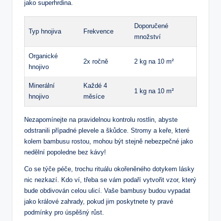
jako superhrdina.
Doporučené
Typ hnojiva
Frekvence
množství
Organické
2x ročně
2 kg na 10 m²
hnojivo
Minerální
Každé 4
1 kg na 10 m²
hnojivo
měsíce
Nezapomínejte na pravidelnou kontrolu rostlin, abyste
odstranili případné plevele a škůdce. Stromy a keře, které
kolem bambusu rostou, mohou být stejně nebezpečné jako
nedělní popoledne bez kávy!
Co se týče péče, trochu rituálu okořeněného dotykem lásky
nic nezkazí. Kdo ví, třeba se vám podaří vytvořit vzor, který
bude obdivován celou ulicí. Vaše bambusy budou vypadat
jako králové zahrady, pokud jim poskytnete ty pravé
podmínky pro úspěšný růst.