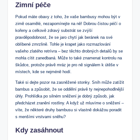
Zimní péče
Pokud máte obavy z toho, že vaše bambusy mohou být v
zimě osamělé, nezapomínejte na ně! Dobrou čistou péčí o
kořeny a celkově zdravý substrát se zvýší
pravděpodobnost, že se jaro chytí jak beránek na své
oblíbené zmrzlině. Tohle je krapet jako rozmazlování
vašeho zlatého retrívra – bez těchto drobných detailů by se
mohla cítit zanedbaná. Může to také znamenat kontrolu na
škůdce, protože právě mráz je pro ně signálem k útěše v
místech, kde se nejméně hodí.
Také si dejte pozor na zasněžené stonky. Sníh může zatížit
bambus a způsobit, že se oddělní právě ty nejnepohodlnější
úhly. Prohlídka po silném sněžení je dobrý způsob, jak
předcházet zranění rostliny. A když už mluvíme o sněžení –
víte, že některé druhy bambusu si vlastně dokážou poradit
s menšími vrstvami sněhu?
Kdy zasáhnout