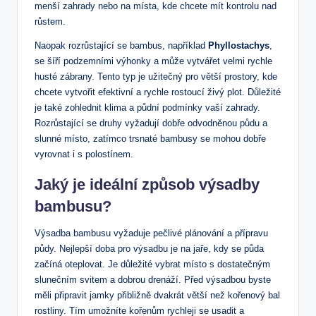
menší zahrady nebo na místa, kde chcete mít kontrolu nad
růstem.
Naopak rozrůstající se bambus, například
Phyllostachys
,
se šíří podzemními výhonky a může vytvářet velmi rychle
husté zábrany. Tento typ je užitečný pro větší prostory, kde
chcete vytvořit efektivní a rychle rostoucí živý plot. Důležité
je také zohlednit klima a půdní podmínky vaší zahrady.
Rozrůstající se druhy vyžadují dobře odvodněnou půdu a
slunné místo, zatímco trsnaté bambusy se mohou dobře
vyrovnat i s polostínem.
Jaký je ideální způsob výsadby
bambusu?
Výsadba bambusu vyžaduje pečlivé plánování a přípravu
půdy. Nejlepší doba pro výsadbu je na jaře, kdy se půda
začíná oteplovat. Je důležité vybrat místo s dostatečným
slunečním svitem a dobrou drenáží. Před výsadbou byste
měli připravit jamky přibližně dvakrát větší než kořenový bal
rostliny. Tím umožníte kořenům rychleji se usadit a