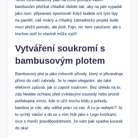
bambusům přečkat chladné období tak, aby na jaře vypadal
jako noví, připravení ripostovat! Když budete mít tyto tipy
na paměti, váš mokrý a chladný zahradnický projekt bude
moci přežít pomalu, ale jistě. Fajn, nic není zaručeno, ale s
trochou úsilí to vlastně může vyjít!
Vytváření soukromí s
bambusovým plotem
Bambusový plot je jako milovník přírody, který si přivandruje
přímo do vaší zahrady. Je to nejen elegantní, ale také
efektivní způsob, jak si zajistit soukromí. Bez ohledu na to,
zda hledáte ochranu před zvědavými sousedy nebo prostě
potřebujete místo, kde si užít trochu klidu a pohody,
bambus je zde, aby udělal práci za vás. A co je nejlepší? Je
to rychlý nárůst a dá se s ním hrát jako s Lego kostkami,
sice s menší pravděpodobností, že vám pak spadne kousek
do oka!