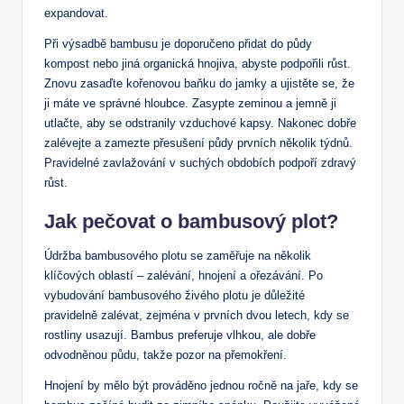
expandovat.
Při výsadbě bambusu je doporučeno přidat do půdy
kompost nebo jiná organická hnojiva, abyste podpořili růst.
Znovu zasaďte kořenovou baňku do jamky a ujistěte se, že
ji máte ve správné hloubce. Zasypte zeminou a jemně ji
utlačte, aby se odstranily vzduchové kapsy. Nakonec dobře
zalévejte a zamezte přesušení půdy prvních několik týdnů.
Pravidelné zavlažování v suchých obdobích podpoří zdravý
růst.
Jak pečovat o bambusový plot?
Údržba bambusového plotu se zaměřuje na několik
klíčových oblastí – zalévání, hnojení a ořezávání. Po
vybudování bambusového živého plotu je důležité
pravidelně zalévat, zejména v prvních dvou letech, kdy se
rostliny usazují. Bambus preferuje vlhkou, ale dobře
odvodněnou půdu, takže pozor na přemokření.
Hnojení by mělo být prováděno jednou ročně na jaře, kdy se