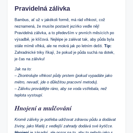
Pravidelná zálivka
Bambus, ať už v jakékoli formě, má rád vlhkost, což
neznamená, že musíte postavit jezírko vedle něj!
Pravidelná zálivka, a to především v prvních měsících po
výsadbě, je klíčová. Nejlépe je zalévat tak, aby půda byla
stále mírně vlhká, ale ne mokrá jak po letním dešti.
Tip:
Zahradnické triky říkají, že pokud je půda suchá na dotek,
je čas na zálivku!
Jak na to:
– Zkontrolujte vlhkost půdy prstem (pokud vypadáte jako
métro, nevadí, jde o důležitou pracovní metodu).
– Zálivku provádějte ráno, aby se voda vstřebala, než
teplota vystoupí.
Hnojení a mulčování
Kromě zálivky je potřeba udržovat zdravou půdu a dodávat
živiny, jako Matěj z vedlejší zahrady dodává své kytičce.
Hnojení
je zásadní, ale pozor na to, aby to nebylo jako s