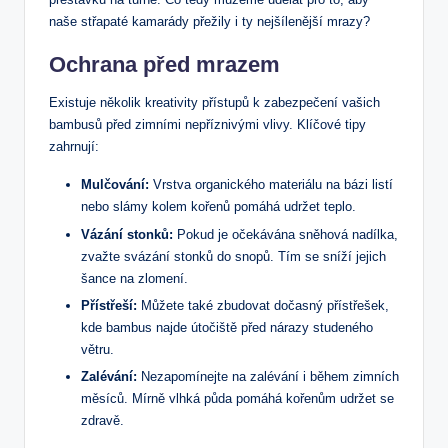
naše střapaté kamarády přežily i ty nejšílenější mrazy?
Ochrana před mrazem
Existuje několik kreativity přístupů k zabezpečení vašich
bambusů před zimními nepříznivými vlivy. Klíčové tipy
zahrnují:
Mulčování:
Vrstva organického materiálu na bázi listí
nebo slámy kolem kořenů pomáhá udržet teplo.
Vázání stonků:
Pokud je očekávána sněhová nadílka,
zvažte svázání stonků do snopů. Tím se sníží jejich
šance na zlomení.
Přístřeší:
Můžete také zbudovat dočasný přístřešek,
kde bambus najde útočiště před nárazy studeného
větru.
Zalévání:
Nezapomínejte na zalévání i během zimních
měsíců. Mírně vlhká půda pomáhá kořenům udržet se
zdravě.