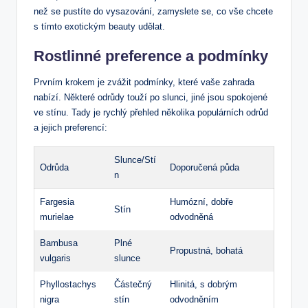
než se pustíte do vysazování, zamyslete se, co vše chcete
s tímto exotickým beauty udělat.
Rostlinné preference a podmínky
Prvním krokem je zvážit podmínky, které vaše zahrada
nabízí. Některé odrůdy touží po slunci, jiné jsou spokojené
ve stínu. Tady je rychlý přehled několika populárních odrůd
a jejich preferencí:
Slunce/Stí
Odrůda
Doporučená půda
n
Fargesia
Humózní, dobře
Stín
murielae
odvodněná
Bambusa
Plné
Propustná, bohatá
vulgaris
slunce
Phyllostachys
Částečný
Hlinitá, s dobrým
nigra
stín
odvodněním