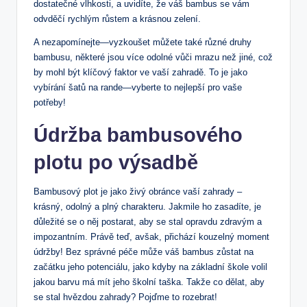
dostatečné vlhkosti, a uvidíte, že váš bambus se vám
odvděčí rychlým růstem a krásnou zelení.
A nezapomínejte—vyzkoušet můžete také různé druhy
bambusu, některé jsou více odolné vůči mrazu než jiné, což
by mohl být klíčový faktor ve vaší zahradě. To je jako
vybírání šatů na rande—vyberte to nejlepší pro vaše
potřeby!
Údržba bambusového
plotu po výsadbě
Bambusový plot je jako živý obránce vaší zahrady –
krásný, odolný a plný charakteru. Jakmile ho zasadíte, je
důležité se o něj postarat, aby se stal opravdu zdravým a
impozantním. Právě teď, avšak, přichází kouzelný moment
údržby! Bez správné péče může váš bambus zůstat na
začátku jeho potenciálu, jako kdyby na základní škole volil
jakou barvu má mít jeho školní taška. Takže co dělat, aby
se stal hvězdou zahrady? Pojďme to rozebrat!