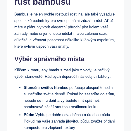
růst bambusu
Bambus je nejen rychle rostoucí rostlina, ale také vyžaduje
specifické podmínky pro své optimální zdraví a růst. Ať už
máte v plánu vytvořit elegantní přírodní plot kolem vaší
zahrady, nebo si jen chcete udělat malou zelenou oázu,
důležité je věnovat pozornost několika klíčovým aspektům,
které ovlivní úspěch vaší snahy.
Výběr správného místa
Klíčem k tomu, aby bambus rostl jako z vody, je pečlivý
výběr stanoviště. Rád bych doporučil následující faktory:
Sluneční světlo:
Bambus potřebuje alespoň 6 hodin
slunečního světla denně. Pokud ho zasadíte do stínu,
nebude se mu dařit a vy budete mít spíš než
bambusové zátiší smutnou rostlinnou louku.
Půda:
Vybírejte dobře odvodněnou a úrodnou půdu.
Pokud má vaše zahrada jílovitou půdu, zvažte přidání
kompostu pro zlepšení textury.