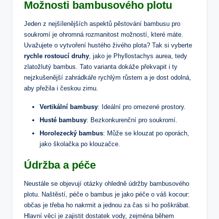
Možnosti bambusového plotu
Jeden z nejšílenějších aspektů pěstování bambusu pro
soukromí je ohromná rozmanitost možností, které máte.
Uvažujete o vytvoření hustého živého plota? Tak si vyberte
rychle rostoucí druhy
, jako je Phyllostachys aurea, tedy
zlatožlutý bambus. Tato varianta dokáže překvapit i ty
nejzkušenější zahrádkáře rychlým růstem a je dost odolná,
aby přežila i českou zimu.
Vertikální bambusy
: Ideální pro omezené prostory.
Husté bambusy
: Bezkonkurenční pro soukromí.
Horolezecký bambus
: Může se klouzat po oporách,
jako školačka po klouzačce.
Údržba a péče
Neustále se objevují otázky ohledně údržby bambusového
plotu. Naštěstí, péče o bambus je jako péče o váš kocour:
občas je třeba ho nakrmit a jednou za čas si ho poškrábat.
Hlavní věcí je zajistit dostatek vody, zejména během