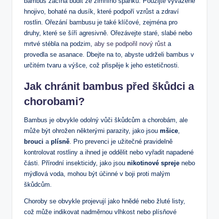
bambus začíná budit ze zimního spánku. Použijte vyvážené
hnojivo, bohaté na dusík, které podpoří vzrůst a zdraví
rostlin. Ořezání bambusu je také klíčové, zejména pro
druhy, které se šíří agresivně. Ořezávejte staré, slabé nebo
mrtvé stébla na podzim,
aby se podpořil nový růst
a
provedla se asanace. Dbejte na to, abyste udrželi bambus v
určitém tvaru a výšce, což přispěje k jeho estetičnosti.
Jak chránit bambus před škůdci a
chorobami?
Bambus je obvykle odolný vůči škůdcům a chorobám, ale
může být ohrožen některými parazity, jako jsou
mšice
,
brouci
a
plísně
. Pro prevenci je užitečné pravidelně
kontrolovat rostliny a ihned je oddělit nebo vyřadit napadené
části. Přírodní insekticidy, jako jsou
nikotinové spreje
nebo
mýdlová voda, mohou být účinné v boji proti malým
škůdcům.
Choroby se obvykle projevují jako hnědé nebo žluté listy,
což může indikovat nadměrnou vlhkost nebo plísňové