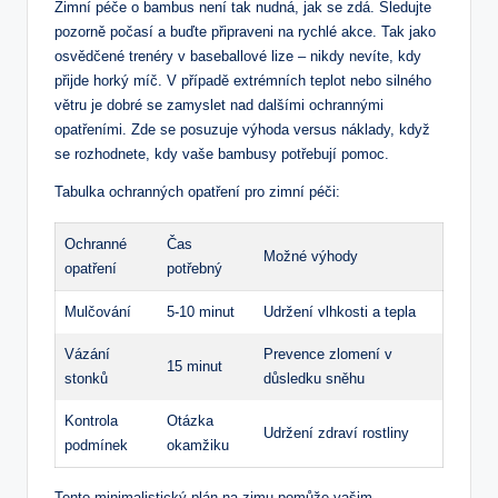
Zimní péče o bambus není tak nudná, jak se zdá. Sledujte
pozorně počasí a buďte připraveni na rychlé akce. Tak jako
osvědčené trenéry v baseballové lize – nikdy nevíte, kdy
přijde horký míč. V případě extrémních teplot nebo silného
větru je dobré se zamyslet nad dalšími ochrannými
opatřeními. Zde se posuzuje výhoda versus náklady, když
se rozhodnete, kdy vaše bambusy potřebují pomoc.
Tabulka ochranných opatření pro zimní péči:
Ochranné
Čas
Možné výhody
opatření
potřebný
Mulčování
5-10 minut
Udržení vlhkosti a tepla
Vázání
Prevence zlomení v
15 minut
stonků
důsledku sněhu
Kontrola
Otázka
Udržení zdraví rostliny
podmínek
okamžiku
Tento minimalistický plán na zimu pomůže vašim