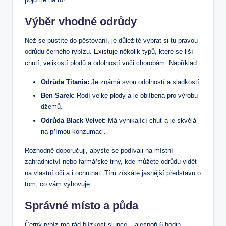
Výběr vhodné odrůdy
Než se pustíte do pěstování, je důležité vybrat si tu pravou
odrůdu černého rybízu. Existuje několik typů, které se liší
chutí, velikostí plodů a odolností vůči chorobám. Například:
Odrůda Titania:
Je známá svou odolností a sladkostí.
Ben Sarek:
Rodí velké plody a je oblíbená pro výrobu
džemů.
Odrůda Black Velvet:
Má vynikající chuť a je skvělá
na přímou konzumaci.
Rozhodně doporučuji, abyste se podívali na místní
zahradnictví nebo farmářské trhy, kde můžete odrůdu vidět
na vlastní oči a i ochutnat. Tím získáte jasnější představu o
tom, co vám vyhovuje.
Správné místo a půda
Černý rybíz má rád blízkost slunce – alespoň 6 hodin