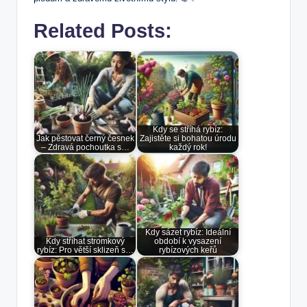
Related Posts:
Kdy se stříhá rybíz:
Jak pěstovat černý česnek
Zajistěte si bohatou úrodu
– Zdravá pochoutka s…
každý rok!
Kdy sázet rybíz: Ideální
Kdy stříhat stromkový
období k vysazení
rybíz: Pro větší sklizeň s…
rybízových keřů