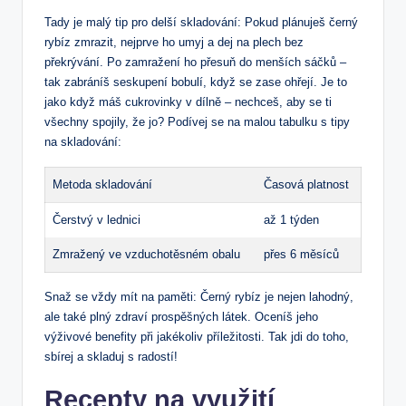
Tady je malý tip pro delší skladování: Pokud plánuješ černý
rybíz zmrazit, nejprve ho umyj a dej na plech bez
překrývání. Po zamražení ho přesuň do menších sáčků –
tak zabráníš seskupení bobulí, když se zase ohřejí. Je to
jako když máš cukrovinky v dílně – nechceš, aby se ti
všechny spojily, že jo? Podívej se na malou tabulku s tipy
na skladování:
Metoda skladování
Časová platnost
Čerstvý v lednici
až 1 týden
Zmražený ve vzduchotěsném obalu
přes 6 měsíců
Snaž se vždy mít na paměti: Černý rybíz je nejen lahodný,
ale také plný zdraví prospěšných látek. Oceníš jeho
výživové benefity při jakékoliv příležitosti. Tak jdi do toho,
sbírej a skladuj s radostí!
Recepty na využití