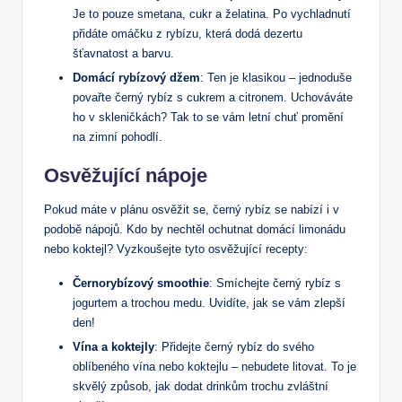
Je to pouze smetana, cukr a želatina. Po vychladnutí
přidáte omáčku z rybízu, která dodá dezertu
šťavnatost a barvu.
Domácí rybízový džem
: Ten je klasikou – jednoduše
povařte černý rybíz s cukrem a citronem. Uchováváte
ho v skleničkách? Tak to se vám letní chuť promění
na zimní pohodlí.
Osvěžující nápoje
Pokud máte v plánu osvěžit se, černý rybíz se nabízí i v
podobě nápojů. Kdo by nechtěl ochutnat domácí limonádu
nebo koktejl? Vyzkoušejte tyto osvěžující recepty:
Černorybízový smoothie
: Smíchejte černý rybíz s
jogurtem a trochou medu. Uvidíte, jak se vám zlepší
den!
Vína a koktejly
: Přidejte černý rybíz do svého
oblíbeného vína nebo koktejlu – nebudete litovat. To je
skvělý způsob, jak dodat drinkům trochu zvláštní