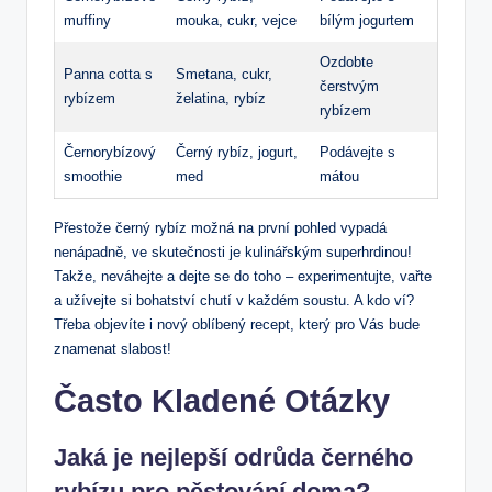
muffiny
mouka, cukr, vejce
bílým jogurtem
Ozdobte
Panna cotta s
Smetana, cukr,
čerstvým
rybízem
želatina, rybíz
rybízem
Černorybízový
Černý rybíz, jogurt,
Podávejte s
smoothie
med
mátou
Přestože černý rybíz možná na první pohled vypadá
nenápadně, ve skutečnosti je kulinářským superhrdinou!
Takže, neváhejte a dejte se do toho – experimentujte, vařte
a užívejte si bohatství chutí v každém soustu. A kdo ví?
Třeba objevíte i nový oblíbený recept, který pro Vás bude
znamenat slabost!
Často Kladené Otázky
Jaká je nejlepší odrůda černého
rybízu pro pěstování doma?