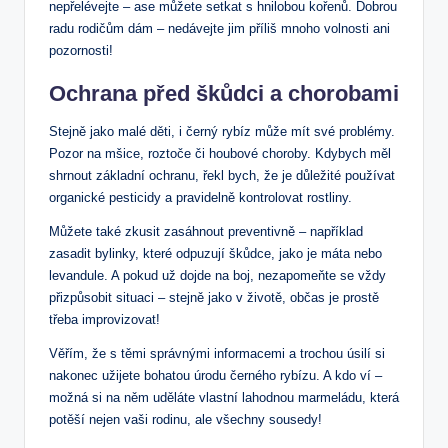
nepřelévejte – ase můžete setkat s hnilobou kořenů. Dobrou
radu rodičům dám – nedávejte jim příliš mnoho volnosti ani
pozornosti!
Ochrana před škůdci a chorobami
Stejně jako malé děti, i černý rybíz může mít své problémy.
Pozor na mšice, roztoče či houbové choroby. Kdybych měl
shrnout základní ochranu, řekl bych, že je důležité používat
organické pesticidy a pravidelně kontrolovat rostliny.
Můžete také zkusit zasáhnout preventivně – například
zasadit bylinky, které odpuzují škůdce, jako je máta nebo
levandule. A pokud už dojde na boj, nezapomeňte se vždy
přizpůsobit situaci – stejně jako v životě, občas je prostě
třeba improvizovat!
Věřím, že s těmi správnými informacemi a trochou úsilí si
nakonec užijete bohatou úrodu černého rybízu. A kdo ví –
možná si na něm uděláte vlastní lahodnou marmeládu, která
potěší nejen vaši rodinu, ale všechny sousedy!