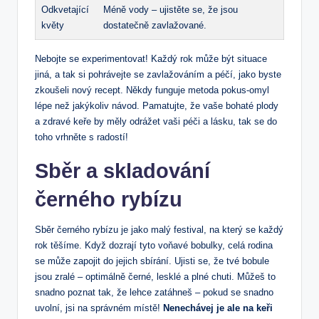
Odkvetající
Méně vody – ujistěte se, že jsou
květy
dostatečně zavlažované.
Nebojte se experimentovat! Každý rok může být situace
jiná, a tak si pohrávejte se zavlažováním a péčí, jako byste
zkoušeli nový recept. Někdy funguje metoda pokus-omyl
lépe než jakýkoliv návod. Pamatujte, že vaše bohaté plody
a zdravé keře by měly odrážet vaši péči a lásku, tak se do
toho vrhněte s radostí!
Sběr a skladování
černého rybízu
Sběr černého rybízu je jako malý festival, na který se každý
rok těšíme. Když dozrají tyto voňavé bobulky, celá rodina
se může zapojit do jejich sbírání. Ujisti se, že tvé bobule
jsou zralé – optimálně černé, lesklé a plné chuti. Můžeš to
snadno poznat tak, že lehce zatáhneš – pokud se snadno
uvolní, jsi na správném místě!
Nenechávej je ale na keři