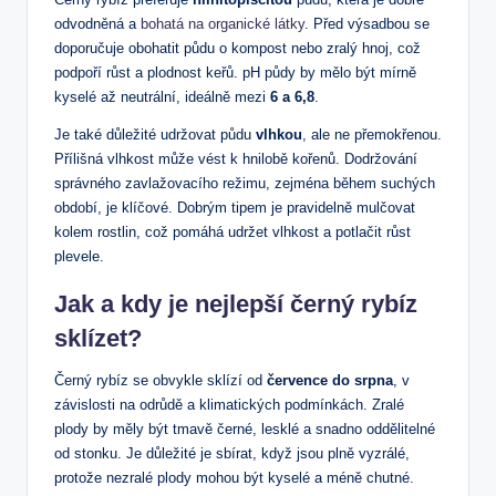
odvodněná a
bohatá na organické látky
. Před výsadbou se
doporučuje obohatit půdu o kompost nebo zralý hnoj, což
podpoří růst a plodnost keřů. pH půdy by mělo být mírně
kyselé až neutrální, ideálně mezi
6 a 6,8
.
Je také důležité udržovat půdu
vlhkou
, ale ne přemokřenou.
Přílišná vlhkost může vést k hnilobě kořenů. Dodržování
správného zavlažovacího režimu, zejména během suchých
období, je klíčové. Dobrým tipem je pravidelně mulčovat
kolem rostlin, což pomáhá udržet vlhkost a potlačit růst
plevele.
Jak a kdy je nejlepší černý rybíz
sklízet?
Černý rybíz se obvykle sklízí od
července do srpna
, v
závislosti na odrůdě a klimatických podmínkách. Zralé
plody by měly být tmavě černé, lesklé a snadno oddělitelné
od stonku. Je důležité je sbírat, když jsou plně vyzrálé,
protože nezralé plody mohou být kyselé a méně chutné.