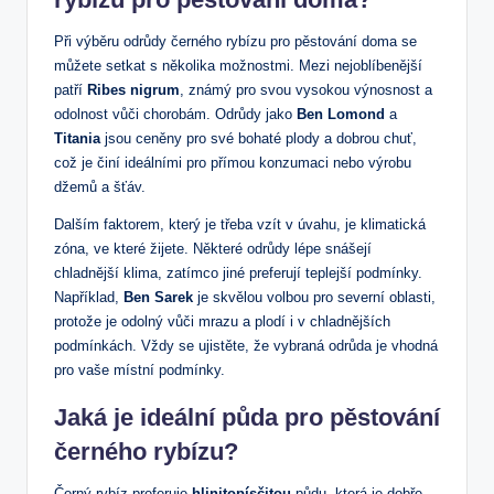
Při výběru odrůdy černého rybízu pro pěstování doma se
můžete setkat s několika možnostmi. Mezi nejoblíbenější
patří
Ribes nigrum
, známý pro svou vysokou výnosnost a
odolnost vůči chorobám. Odrůdy jako
Ben Lomond
a
Titania
jsou ceněny pro své bohaté plody a dobrou chuť,
což je činí ideálními pro přímou konzumaci nebo výrobu
džemů a šťáv.
Dalším faktorem, který je třeba vzít v úvahu, je klimatická
zóna, ve které žijete. Některé odrůdy lépe snášejí
chladnější klima, zatímco jiné preferují teplejší podmínky.
Například,
Ben Sarek
je skvělou volbou pro severní oblasti,
protože je odolný vůči mrazu a plodí i v chladnějších
podmínkách. Vždy se ujistěte, že vybraná odrůda je vhodná
pro vaše místní podmínky.
Jaká je ideální půda pro pěstování
černého rybízu?
Černý rybíz preferuje
hlinitopísčitou
půdu, která je dobře