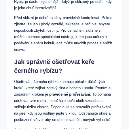
Rybíz je často nejchutnější, když je sklizený po dešti, kdy
je jeho chuť intenzivnější.
Před sklizní je dobré rostliny pravidelně kontrolovat. Pokud
zjistíte, že jsou plody vyzrálé, sklízejte je pečlivě, abyste
nepoškodili zbytek rostliny. Pro usnadnění sklizně si
můžete pomoci speciálními nástroji, které jsou určeny k
podávání a sběru bobulí, což může urychlit proces a snížit
únavu.
Jak správně ošetřovat keře
černého rybízu?
Ošetřování černého rybízu zahrnuje několik důležitých
kroků, které zajistí zdravý růst a bohatou úrodu. Prvním a
zásadním krokem je
pravidelné prořezávání
. To pomáhá
udržovat tvar rostlin, umožňuje lepší oběh vzduchu a
snižuje riziko chorob. Doporučuje se provádět prořezávání
na jaře, kdy jsou rostliny ještě v klidu. Odstraňujte staré a
poškozené větve, aby se stimuloval růst nových výhonků.