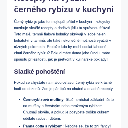
černého rybízu v kuchyni
Černý rybíz je jako ten nejlepší přítel v kuchyni – vždycky
navrhuje skvělé recepty a dodává jídlu tu správnou šťávu!
Tyto malé, temně fialové bobulky skrývají v sobě nejen
bohatství vitamínů, ale také nekonečné možnosti využití v
různých pokrmech. Protože kdo by mohl odolat lahodné
chuti černého rybízu? Pokud máte doma jeho úrodu, máte
spoustu příležitostí, jak je přetvořit v kulinářské poklady!
Sladké pohoštění
Pokud se chystáte na malou oslavu, černý rybíz se krásně
hodí do dezertů. Zde je pár tipů na chutné a snadné recepty:
Černorybízové muffiny
: Stačí smíchat základní těsto
na muffiny s čerstvým nebo mraženým rybízem.
Chutnají skvěle, a pokud je posypete trošku cukrem,
uděláte radost i dětem.
Panna cotta s rybízem
: Nebojte se, že to zní fancy!