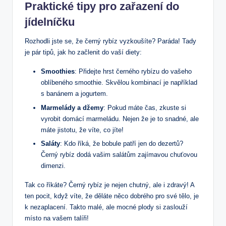
Praktické tipy pro zařazení do
jídelníčku
Rozhodli jste se, že černý rybíz vyzkoušíte? Paráda! Tady
je pár tipů, jak ho začlenit do vaší diety:
Smoothies
: Přidejte hrst černého rybízu do vašeho
oblíbeného smoothie. Skvělou kombinací je například
s banánem a jogurtem.
Marmelády a džemy
: Pokud máte čas, zkuste si
vyrobit domácí marmeládu. Nejen že je to snadné, ale
máte jistotu, že víte, co jíte!
Saláty
: Kdo říká, že bobule patří jen do dezertů?
Černý rybíz dodá vašim salátům zajímavou chuťovou
dimenzi.
Tak co říkáte? Černý rybíz je nejen chutný, ale i zdravý! A
ten pocit, když víte, že děláte něco dobrého pro své tělo, je
k nezaplacení. Takto malé, ale mocné plody si zaslouží
místo na vašem talíři!