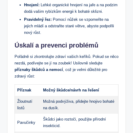
Hnojení:
Lehké organické hnojení na jaře a na podzim
dodá vašim rybízkům energii k bohaté sklizni.
Pravidelný řez:
Pomocí nůžek se vzpomeňte na
jejich mládí a odstraňte staré větve, abyste podpořili
nový růst.
Úskalí a prevenci problémů
Pořádně si zkontrolujte zdraví vašich keříků. Pokud se něco
nezdá, podívejte se jí na zoubek! Usilovně sledujte
příznaky škůdců a nemocí
, což je velmi důležité pro
zdravý růst:
Příznak
Možný škůdce/návrh na řešení
Žloutnutí
Možná podvýživa, přidejte hnojivo bohaté
listů
na dusík.
Škůdci jako roztoči, použijte přírodní
Pavučinky
insekticid.