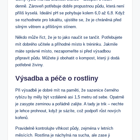
denně. Zároveň potřebuje dobře propustnou půdu, která není
příliš kyselá. Ideální pH se pohybuje kolem 6,0 až 6,8. Když
se rozhodnete pro lokalitu, ujistěte se, že je chráněná před
silným větrem a přílišným stínem.
Někdo může říct, že je to jako naučit se tančit. Potřebujete
mít dobrého učitele a příhodné místo k tréninku. Jakmile
máte správné místo, nezapomeňte si před výsadbou
připravit půdu. Můžete ji obohatit o kompost, který ji dodá
potřebné živiny.
Výsadba a péče o rostliny
Při výsadbě je dobré mít na paměti, že sazenice černého
rybízu by měly být vzdálené asi 1,5 metru od sebe. Opatrně
je zasypte zeminou a pořádně zalijte. A tady je trik – nechte
je lehce prohnout, když je sázíte, což podpoří růst nových
kořenů.
Pravidelně kontrolujte vlhkost půdy, zejména v letních
měsících. Rostlina je náchylná na sucha, ale zase ji