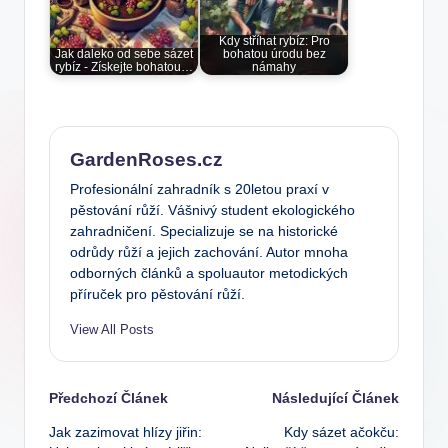
Kdy stříhat rybíz: Pro
Jak daleko od sebe sázet
bohatou úrodu bez
rybíz - Získejte bohatou…
námahy
GardenRoses.cz
Profesionální zahradník s 20letou praxí v
pěstování růží. Vášnivý student ekologického
zahradničení. Specializuje se na historické
odrůdy růží a jejich zachování. Autor mnoha
odborných článků a spoluautor metodických
příruček pro pěstování růží.
View All Posts
Post
Předchozí Článek
Následující Článek
Jak zazimovat hlízy jiřin:
Kdy sázet ačokču:
navigation