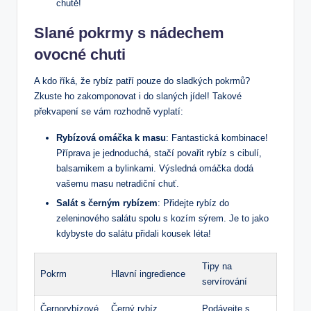
chutě!
Slané pokrmy s nádechem
ovocné chuti
A kdo říká, že rybíz patří pouze do sladkých pokrmů?
Zkuste ho zakomponovat i do slaných jídel! Takové
překvapení se vám rozhodně vyplatí:
Rybízová omáčka k masu
: Fantastická kombinace!
Příprava je jednoduchá, stačí povařit rybíz s cibulí,
balsamikem a bylinkami. Výsledná omáčka dodá
vašemu masu netradiční chuť.
Salát s černým rybízem
: Přidejte rybíz do
zeleninového salátu spolu s kozím sýrem. Je to jako
kdybyste do salátu přidali kousek léta!
Tipy na
Pokrm
Hlavní ingredience
servírování
Černorybízové
Černý rybíz,
Podávejte s