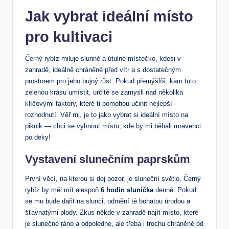
Jak vybrat ideální místo
pro kultivaci
Černý rybíz miluje slunné a útulné místečko, kdesi v
zahradě, ideálně chráněné před vítr a s dostatečným
prostorem pro jeho bujný růst. Pokud přemýšlíš, kam tuto
zelenou krásu umístit, určitě se zamysli nad několika
klíčovými faktory, které ti pomohou učinit nejlepší
rozhodnutí. Věř mi, je to jako vybrat si ideální místo na
piknik — chci se vyhnout místu, kde by mi běhali mravenci
po deky!
Vystavení slunečním paprskům
První věcí, na kterou si dej pozor, je sluneční světlo. Černý
rybíz by měl mít alespoň
6 hodin sluníčka
denně. Pokud
se mu bude dařit na slunci, odmění tě bohatou úrodou a
šťavnatými plody. Zkus někde v zahradě najít místo, které
je slunečné ráno a odpoledne, ale třeba i trochu chráněné od