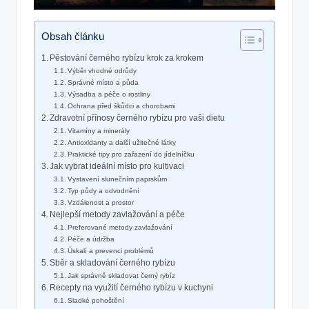
Obsah článku
Pěstování černého rybízu krok za krokem
Výběr vhodné odrůdy
Správné místo a půda
Výsadba a péče o rostliny
Ochrana před škůdci a chorobami
Zdravotní přínosy černého rybízu pro vaši dietu
Vitamíny a minerály
Antioxidanty a další užitečné látky
Praktické tipy pro zařazení do jídelníčku
Jak vybrat ideální místo pro kultivaci
Vystavení slunečním paprskům
Typ půdy a odvodnění
Vzdálenost a prostor
Nejlepší metody zavlažování a péče
Preferované metody zavlažování
Péče a údržba
Úskalí a prevenci problémů
Sběr a skladování černého rybízu
Jak správně skladovat černý rybíz
Recepty na využití černého rybízu v kuchyni
Sladké pohoštění