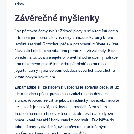
zdraví!
Závěrečné myšlenky
Jak pěstovat černý rybíz: Zdravé plody plné vitamínů doma
– to není jen teorie, ale váš nový zahradnický projekt pro
letošní sezónu! S trochou péče a pozornosti můžete sklízet
šťavnaté bobule plné vitamínů přímo ze své zahrady. Bez
ohledu na to, zda plánujete připravit lahodné džemy, zdravé
smoothie nebo prostě jen přidat pár plodů do ranního
jogurtu, černý rybíz se vám odvděčí svou bohatou chutí a
vitamínovým koktejlem.
Zapamatujte si, že klíčem k úspěchu je správná péče, ať už
jde o úrodnou půdu, pravidelnou zálivku nebo dostatek
slunce. A pokud se cítíte jako zahradnický nováček, nebojte
se – začít je snazší, než byste si mysleli. A co víc, s
trochou humoru a trpělivosti se můžete těšit na plody své
práce, které nezažijí konkurenci z obchodu. Tak běžte do
toho – černý rybíz čeká, až ho přivedete ke krásným
plodům a zdravému životnímu stylu! 🍇✨