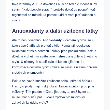
také vitamíny A, B, a dokonce i K. A co teď? V Indonésii by
se jim říkalo „bobule zdraví“, protože dokážou podpořit vaši
regeneraci po tréninku a pomoci udržet vaši pleť krásnou a
svěží.
Antioxidanty a další užitečné látky
Ale to není všechno!
Antioxidanty
v černém rybízu jsou
jako superčtyřlístek pro vaše tělo. Pomáhají redukovat
oxidativní stres a ochraňují buňky před poškozením, což je
důležité v dnešním světě plném stresu a rychlého životního
stylu. U některých studií bylo dokonce zjištěno, že
konzumace černého rybízu může souviset s nižším rizikem
srdečních onemocnění.
Pokud se navíc snažíte zhubnout nebo udržet si štíhlou
linii, tyto plody mají nízký obsah kalorií a přitom jsou plné
vlákniny. Tím pádem můžete jíst dosyta,
aniž byste se
museli bát
o svůj pas. Skvělá zpráva pro milovníky
zdravých lahůdek, viďte?