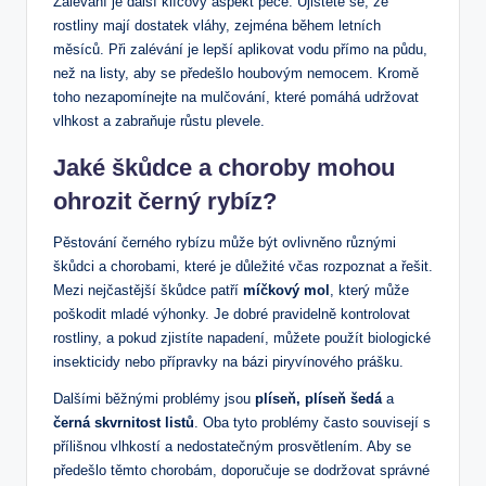
Zalévání je další klíčový aspekt péče. Ujistěte se, že
rostliny mají dostatek vláhy, zejména během letních
měsíců. Při zalévání je lepší aplikovat vodu přímo na půdu,
než na listy, aby se předešlo houbovým nemocem. Kromě
toho nezapomínejte na mulčování, které pomáhá udržovat
vlhkost a zabraňuje růstu plevele.
Jaké škůdce a choroby mohou
ohrozit černý rybíz?
Pěstování černého rybízu může být ovlivněno různými
škůdci a chorobami, které je důležité včas rozpoznat a řešit.
Mezi nejčastější škůdce patří
míčkový mol
, který může
poškodit mladé výhonky. Je dobré pravidelně kontrolovat
rostliny, a pokud zjistíte napadení, můžete použít biologické
insekticidy nebo přípravky na bázi piryvínového prášku.
Dalšími běžnými problémy jsou
plíseň, plíseň šedá
a
černá skvrnitost listů
. Oba tyto problémy často souvisejí s
přílišnou vlhkostí a nedostatečným prosvětlením. Aby se
předešlo těmto chorobám, doporučuje se dodržovat správné