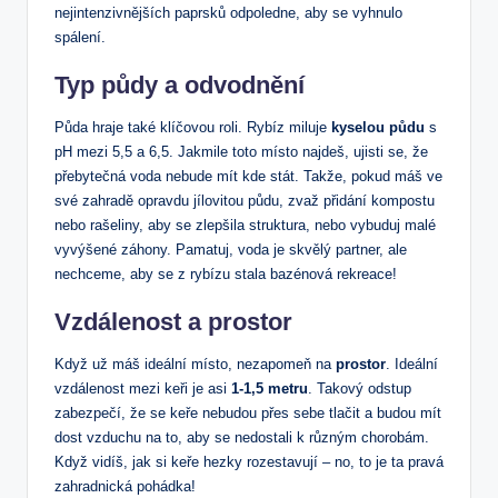
nejintenzivnějších paprsků odpoledne, aby se vyhnulo
spálení.
Typ půdy a odvodnění
Půda hraje také klíčovou roli. Rybíz miluje
kyselou půdu
s
pH mezi 5,5 a 6,5. Jakmile toto místo najdeš, ujisti se, že
přebytečná voda nebude mít kde stát. Takže, pokud máš ve
své zahradě opravdu jílovitou půdu, zvaž přidání kompostu
nebo rašeliny, aby se zlepšila struktura, nebo vybuduj malé
vyvýšené záhony. Pamatuj, voda je skvělý partner, ale
nechceme, aby se z rybízu stala bazénová rekreace!
Vzdálenost a prostor
Když už máš ideální místo, nezapomeň na
prostor
. Ideální
vzdálenost mezi keři je asi
1-1,5 metru
. Takový odstup
zabezpečí, že se keře nebudou přes sebe tlačit a budou mít
dost vzduchu na to, aby se nedostali k různým chorobám.
Když vidíš, jak si keře hezky rozestavují – no, to je ta pravá
zahradnická pohádka!