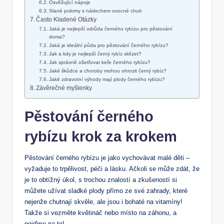
Osvěžující nápoje
Slané pokrmy s nádechem ovocné chuti
Často Kladené Otázky
Jaká je nejlepší odrůda černého rybízu pro pěstování
doma?
Jaká je ideální půda pro pěstování černého rybízu?
Jak a kdy je nejlepší černý rybíz sklízet?
Jak správně ošetřovat keře černého rybízu?
Jaké škůdce a choroby mohou ohrozit černý rybíz?
Jaké zdravotní výhody mají plody černého rybízu?
Závěrečné myšlenky
Pěstování černého
rybízu krok za krokem
Pěstování černého rybízu je jako vychovávat malé děti –
vyžaduje to trpělivost, péči a lásku. Ačkoli se může zdát, že
je to obtížný úkol, s trochou znalostí a zkušeností si
můžete užívat sladké plody přímo ze své zahrady, které
nejenže chutnají skvěle, ale jsou i bohaté na vitamíny!
Takže si vezměte květináč nebo místo na záhonu, a
pojďme na to!