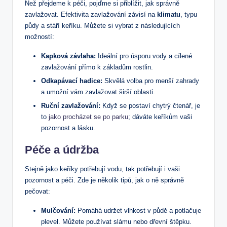
Než přejdeme k péči, pojďme si přiblížit, jak správně
zavlažovat. Efektivita zavlažování závisí na
klimatu
, typu
půdy a stáří keříku. Můžete si vybrat z následujících
možností:
Kapková závlaha:
Ideální pro úsporu vody a cílené
zavlažování přímo k základům rostlin.
Odkapávací hadice:
Skvělá volba pro menší zahrady
a umožní vám zavlažovat širší oblasti.
Ruční zavlažování:
Když se postaví chytrý čtenář, je
to
jako procházet se po parku
; dáváte keříkům vaši
pozornost a lásku.
Péče a údržba
Stejně jako keříky potřebují vodu, tak potřebují i vaši
pozornost a péči. Zde je několik tipů, jak o ně správně
pečovat:
Mulčování:
Pomáhá udržet vlhkost v půdě a potlačuje
plevel. Můžete používat slámu nebo dřevní štěpku.