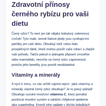
Zdravotní přínosy
černého rybízu pro vaši
dietu
Černý rybíz? To není jen tak nějaký bobulový zeleninový
cvrček! Tyto malé, temně fialové plody jsou vynikajícími
parťáky pro vaši dietu. Obsahují totiž celou řadu
prospěšných látek, které mohou posílit vaše zdraví a zlepšit
vaši pohodu. Takže pokud si plánujete připravit smoothie
nebo marmeládu, nesmíte na černý rybíz zapomenout,
protože jeho benefity jsou prostě neodolatelné.
Vitamíny a minerály
A nyní k tomu, co vás určitě zajímá nejvíc: jaké vitamíny a
minerály vlastně černý rybíz obsahuje? Je to pravý poklad!
Obsahuje vysoké množství
vitaminu C
, který pomáhá
posilovat imunitní systém a odrážet chřipkové epidemie
jako superhrdina. Kromě toho najdete v těchto bobulkách