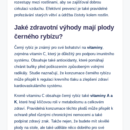
rozestupy mezi rostlinami, aby se zajišťoval dobrou
cirkulaci vzduchu. Efektivní prevencí je také pravidelné
prořezávání starých větví a údržba čistoty kolem rostlin.
Jaké zdravotní výhody mají plody
černého rybízu?
Černý rybíz je známý pro své bohatství na
vitaminy
,
zejména vitamin C, který je důležitý pro podporu imunitního
systému. Obsahuje také antioxidanty, které pomáhají
chránit buňky před poškozením způsobeným volnými
radikály. Studie naznačují, že konzumace černého rybízu
může přispět k regulaci krevního tlaku a zlepšení zdraví
kardiovaskulárního systému.
Kromě vitaminu C obsahuje černý rybíz také
vitaminy A a
K
, které hrají klíčovou roli v metabolismu a celkovém
zdraví. Pravidelná konzumace těchto plodů může přispět k
ochraně před různými chronickými nemocemi a také
podpírat zdravý zrak. Takže nejen, že budete mít skvělé
plody na stole, ale také uděláte něco dobrého pro své