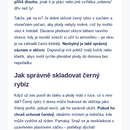
příliš dlouho
, jinak ti je ptáci nebo jiné zvířátka „seberou“
dřív než ty!
Takže, jak na to? Je dobré sklízet černý rybíz v suchém a
slunečném počasí, aby plody nebyly mokré, což by mohlo
vést k hnilobě. Dáváme přednost sklizni během ranního
slunce, kdy je rovněž snazší si užít tu atmosféru – po ránu
je na zahradě často klidněji.
Nezbytný je také správný
záznam o sklizni
. Doporučuji mít poblíž malý košík nebo
kbelík, abys mohl rychle přenášet plody do domova bez
nepořádku.
Jak správně skladovat černý
rybíz
Když už ses pustil do sběru a plody máš v ruce, co s nimi
dál? Černý rybíz ti doma může fouknout do obličeje jako
šílený profík, pokud nevíš, jak ho správně uložit.
Pokud ho
chceš uchovat čerstvý
, ideálním místem je lednička, kde
může vydržet až týden. Pamatuj: Snaž se je neskladovat v
uzavřeném plastovém sáčku – potřebují dýchat!