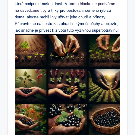
které podporují naše zdraví. V
tomto článku se podíváme
na osvědčené tipy
a triky pro pěstování černého rybízu
doma, abyste mohli i vy užívat jeho chutě a přínosy.
Připravte se na cestu za zahradnickými úspěchy a objevte,
jak snadné je přivést k životu tuto výživnou superpotravinu!