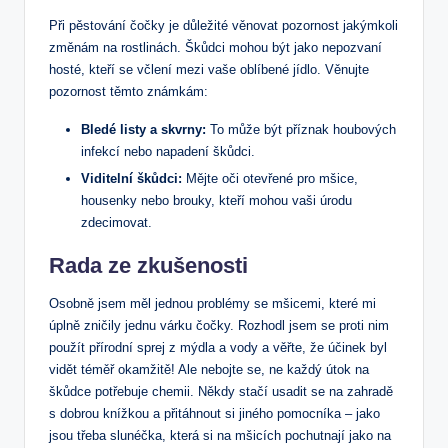
Při pěstování čočky je důležité věnovat pozornost jakýmkoli
změnám na rostlinách. Škůdci mohou být jako nepozvaní
hosté, kteří se včlení mezi vaše oblíbené jídlo. Věnujte
pozornost těmto známkám:
Bledé listy a skvrny:
To může být příznak houbových
infekcí nebo napadení škůdci.
Viditelní škůdci:
Mějte oči otevřené pro mšice,
housenky nebo brouky, kteří mohou vaši úrodu
zdecimovat.
Rada ze zkušenosti
Osobně jsem měl jednou problémy se mšicemi, které mi
úplně zničily jednu várku čočky. Rozhodl jsem se proti nim
použít přírodní sprej z mýdla a vody a věřte, že účinek byl
vidět téměř okamžitě! Ale nebojte se, ne každý útok na
škůdce potřebuje chemii. Někdy stačí usadit se na zahradě
s dobrou knížkou a přitáhnout si jiného pomocníka – jako
jsou třeba slunéčka, která si na mšicích pochutnají jako na