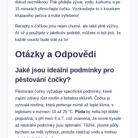
dokud nezměknou. Pak přidejte vývar, vodu, kurkumu a po
15 minutách přimíchejte čočku. Vyzkoušejte to s kouskem
křupavého pečiva a máte vyřešeno!
Recepty s čočkou jsou nejen chutné, ale také plné výživy.
Ať už ji použijete v jakékoliv podobě, můžete si být jisti, že
každé sousto bude stát za to!
Otázky a Odpovědi
Jaké jsou ideální podmínky pro
pěstování čočky?
Pěstování čočky vyžaduje specifické podmínky, které
zajistí zdravý růst rostlin a bohatou sklizeň. Čočka je
vytrvalá rostlina, která preferuje mírné až teplé klima, s
teplotami v rozmezí 10 až 25 °C.
Půda
by měla být dobře
propustná, s pH mezi 6 a 7, což znamená, že mírně kyselé
až neutrální podmínky jsou optimální. Těžké, jílovité půdy
bychom se měli vyhnout, protože zadržují vodu a mohou