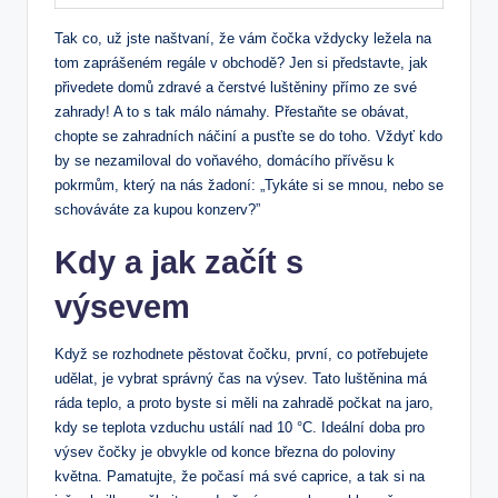
Tak co, už jste naštvaní, že vám čočka vždycky ležela na
tom zaprášeném regále v obchodě? Jen si představte, jak
přivedete domů zdravé a čerstvé luštěniny přímo ze své
zahrady! A to s tak málo námahy. Přestaňte se obávat,
chopte se zahradních náčiní a pusťte se do toho. Vždyť kdo
by se nezamiloval do voňavého, domácího přívěsu k
pokrmům, který na nás žadoní: „Tykáte si se mnou, nebo se
schováváte za kupou konzerv?”
Kdy a jak začít s
výsevem
Když se rozhodnete pěstovat čočku, první, co potřebujete
udělat, je vybrat správný čas na výsev. Tato luštěnina má
ráda teplo, a proto byste si měli na zahradě počkat na jaro,
kdy se teplota vzduchu ustálí nad 10 °C. Ideální doba pro
výsev čočky je obvykle od konce března do poloviny
května. Pamatujte, že počasí má své caprice, a tak si na