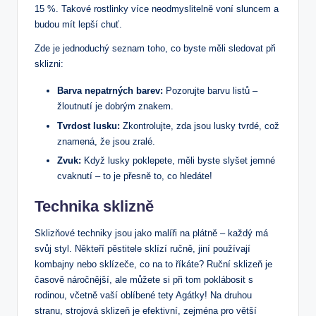
15 %. Takové rostlinky více neodmyslitelně voní sluncem a
budou mít lepší chuť.
Zde je jednoduchý seznam toho, co byste měli sledovat při
sklizni:
Barva nepatrných barev:
Pozorujte barvu listů –
žloutnutí je dobrým znakem.
Tvrdost lusku:
Zkontrolujte, zda jsou lusky tvrdé, což
znamená, že jsou zralé.
Zvuk:
Když lusky poklepete, měli byste slyšet jemné
cvaknutí – to je přesně to, co hledáte!
Technika sklizně
Sklizňové techniky jsou jako malíři na plátně – každý má
svůj styl. Někteří pěstitele sklízí ručně, jiní používají
kombajny nebo sklízeče, co na to říkáte? Ruční sklizeň je
časově náročnější, ale můžete si při tom poklábosit s
rodinou, včetně vaší oblíbené tety Agátky! Na druhou
stranu, strojová sklizeň je efektivní, zejména pro větší