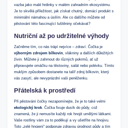
vazba jako malé hrdinky v malém zahradním ekosystému.
Je to skvělá příležitost, jak získat chutný, domácí produkt s
minimální námahou a úsilím. Ale co dalšího můžete od
pěstování této fascinující luštěniny očekávat?
Nutriční až po udržitelné výhody
Začněme tím, co nás trápí nejvíce – zdraví. Čočka je
výborným zdrojem bílkovin
, vlákniny a dalších důležitých
živin. Můžete ji zahrnout do různých pokrmů, ať už
připravujete omáčku na těstoviny, salát nebo polévku. Tímto
muklým způsobem dostanete na talíř zdroj bílkovin, který
vás zasytí, ale nevyprázdní vaši peněženku.
Přátelská k prostředí
Při pěstování čočky nezapomínejte, že je to také velmi
ekologický krok
. Čočka fixuje dusík do půdy, což
znamená, že ji nemusíte každý rok hnojit umělými látkami.
Vaše rostliny vám za to poděkují a vy ušetříte na hnojivu.
Toto „zelé hnojení“ podporuje zdravou úrodnost půdy a tím