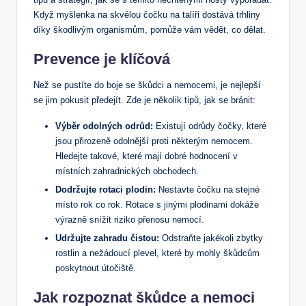
Když myšlenka na skvělou čočku na talíři dostává trhliny
díky škodlivým organismům, pomůže vám vědět, co dělat.
Prevence je klíčová
Než se pustíte do boje se škůdci a nemocemi, je nejlepší
se jim pokusit předejít. Zde je několik tipů, jak se bránit:
Výběr odolných odrůd:
Existují odrůdy čočky, které
jsou přirozeně odolnější proti některým nemocem.
Hledejte takové, které mají dobré hodnocení v
místních zahradnických obchodech.
Dodržujte rotaci plodin:
Nestavte čočku na stejné
místo rok co rok. Rotace s jinými plodinami dokáže
výrazně snížit riziko přenosu nemocí.
Udržujte zahradu čistou:
Odstraňte jakékoli zbytky
rostlin a nežádoucí plevel, které by mohly škůdcům
poskytnout útočiště.
Jak rozpoznat škůdce a nemoci