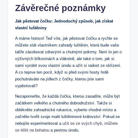
Závěrečné poznámky
Jak pěstovat čočku: Jednoduchý způsob, jak získat
vlastní luštěniny
A máme hotovo! Teď víte, jak pěstovat čočku a rychle se
můžete stát vlastníkem zahrady luštěnin, která bude vaše
talíře zásobovat zdravými a chutnými pokrmy. Není to jen o
výživných bílkovinách a vláknině, ale také o tom, jak si
sami vyrobit svou vlastní úrodu a užít si radost ze sklízení.
A co teprve ten pocit, když si před svými hosty hrdě
pochutnáváte na jídlech z čočky, kterou jste sami
vypěstovali?
Nezapomeňte, že každá čočka, kterou zasadíte, může být
začátkem velkého a chutného dobrodružství. Takže si
oblékněte zahradnické rukavice, vyberte vhodné místo a
začněte tvořit svoje malé luštěninové království. Pokud se
nebojíte experimentovat a
učit se ze svých chyb
,
můžete
se těšit na bohatou
a pestrou úrodu.