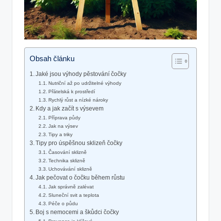
Obsah článku
Jaké jsou výhody pěstování čočky
Nutriční až po udržitelné výhody
Přátelská k prostředí
Rychlý růst a nízké nároky
Kdy a jak začít s výsevem
Příprava půdy
Jak na výsev
Tipy a triky
Tipy pro úspěšnou sklizeň čočky
Časování sklizně
Technika sklizně
Uchovávání sklizně
Jak pečovat o čočku během růstu
Jak správně zalévat
Sluneční svit a teplota
Péče o půdu
Boj s nemocemi a škůdci čočky