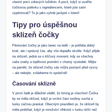
vlastní porci zdravých luštěnin. A pocit, když si uvaříte
čočkovou polévku s ingrediencemi, které jste sami
vypěstovali? To je jako vyhrát jackpot v loterii!
Tipy pro úspěšnou
sklizeň čočky
Pěstování čočky je jako tanec na ledě – je potřeba dobrý
krok, ale i správný čas, aby vše dopadlo skvěle. Když přijde
na sklizeň, jedná se o klíčový moment, kdy se všechny
vaše snahy a trpělivost promění v chutný výsledek. Mějte
na paměti, že sklizeň čočky vás může postavit před výzvy
– ale nebojte, zvládneme to společně!
Časování sklizně
V první řadě je důležité vědět, že timing je všechno! Čočka
by se měla sklízet, když je vrchní část rostliny suchá a
lusky začnou praskat. Obecným pravidlem je, že sklizeň by
měla probíhat, když je množství vlhkosti v lusku nižší než