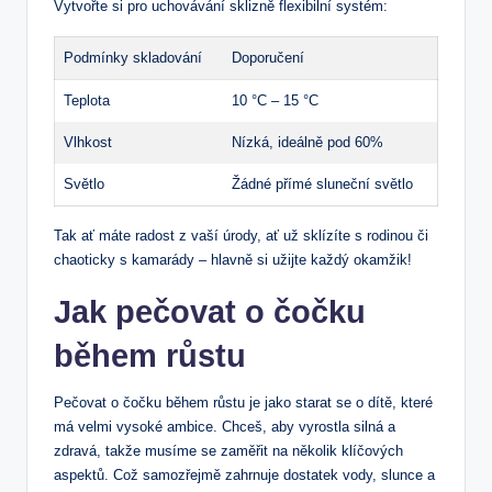
Vytvořte si pro uchovávání sklizně flexibilní systém:
Podmínky skladování
Doporučení
Teplota
10 °C – 15 °C
Vlhkost
Nízká, ideálně pod 60%
Světlo
Žádné přímé sluneční světlo
Tak ať máte radost z vaší úrody, ať už sklízíte s rodinou či
chaoticky s kamarády – hlavně si užijte každý okamžik!
Jak pečovat o čočku
během růstu
Pečovat o čočku během růstu je jako starat se o dítě, které
má velmi vysoké ambice. Chceš, aby vyrostla silná a
zdravá, takže musíme se zaměřit na několik klíčových
aspektů. Což samozřejmě zahrnuje dostatek vody, slunce a