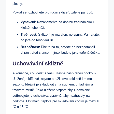
plochy.
Pokud se rozhodnete pro ruční sklizeň, zde je pár tipů:
Vybavení:
Nezapomeňte na dobrou zahradnickou
kleště nebo nůž.
Trpělivost:
Sklízení je maraton, ne sprint. Pamatujte,
co jste do toho vložili!
Bezpečnost:
Dbejte na to, abyste se nezapomněli
chránit před sluncem, jinak budete jako vařená čočka.
Uchovávání sklizně
A konečně, co udělat s vaší úžasně nasbíranou čočkou?
Uložení je klíčové, abyste si užili svou sklizeň i mimo
sezonu. Ideální je skladovat ji na suchém, chladném a
tmavém místě. Jako uložené vzpomínky z dovolené –
potřebujete je uchovávat správně, aby neztrácely na
hodnotě. Optimální teplota pro skladování čočky je mezi 10
°C a 15 °C.