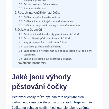
Prevence je klíčová
Jak rozpoznat škůdce a nemoci
Rada ze zkušenosti
Recepty na využití domácí čočky
Čočka na způsob českého rizota
Čočkové karbanátky jako zdravá alternativa
Čočka pro veganské polévky s osobním akcentem
Otázky a Odpovědi
Jaké jsou ideální podmínky pro pěstování čočky?
Jak si připravit půdu na pěstování čočky?
Kdy je nejlepší čas na výsadbu čočky?
Jak často je třeba zalévat čočku?
Jaké škůdce a nemoci mohou napadat čočku a jak se s nimi
vypořádat?
Jak sklízet čočku a jak ji správně uskladnit?
Závěrečné poznámky
Jaké jsou výhody
pěstování čočky
Pěstování čočky může být jedním z nejchytřejších
rozhodnutí, která uděláte pro svou zahradu. Nejenom, že
čočka má bohatou nutriční hodnotu, ale také je zpětná