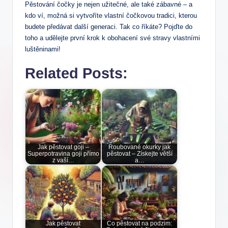
Pěstování čočky je nejen užitečné, ale také zábavné – a
kdo ví, možná si vytvoříte vlastní čočkovou tradici, kterou
budete předávat další generaci. Tak co říkáte? Pojďte do
toho a udělejte první krok k obohacení své stravy vlastními
luštěninami!
Related Posts:
Jak pěstovat goji –
Roubované okurky jak
Superpotravina goji přímo
pěstovat – Získejte větší
z vaší…
a…
Jak pěstovat
Co pěstovat na podzim: