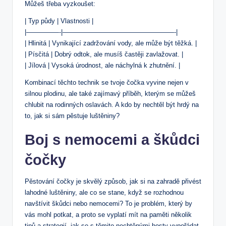
Můžeš třeba vyzkoušet:
| Typ půdy | Vlastnosti |
|—————-|—————————————————-|
| Hlinitá | Vynikající zadržování vody, ale může být těžká. |
| Písčitá | Dobrý odtok, ale musíš častěji zavlažovat. |
| Jílová | Vysoká úrodnost, ale náchylná k zhutnění. |
Kombinací těchto technik se tvoje čočka vyvine nejen v
silnou plodinu, ale také zajímavý příběh, kterým se můžeš
chlubit na rodinných oslavách. A kdo by nechtěl být hrdý na
to, jak si sám pěstuje luštěniny?
Boj s nemocemi a škůdci
čočky
Pěstování čočky je skvělý způsob, jak si na zahradě přivést
lahodné luštěniny, ale co se stane, když se rozhodnou
navštívit škůdci nebo nemocemi? To je problém, který by
vás mohl potkat, a proto se vyplatí mít na paměti několik
tipů a strategií, jak se s těmito nechtěnými hosty vypořádat.