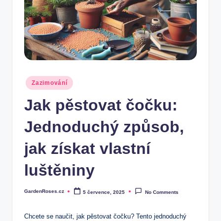
Posted
Zazimování
in
Jak pěstovat čočku:
Jednoduchý způsob,
jak získat vlastní
luštěniny
GardenRoses.cz
5 července, 2025
No Comments
Posted
by
Chcete se naučit, jak pěstovat čočku? Tento jednoduchý