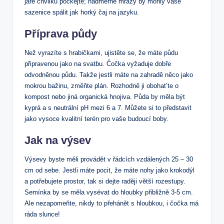
jaře chvilku počkejte; nadměrné mrazy by mohly vaše
sazenice spálit jak horký čaj na jazyku.
Příprava půdy
Než vyrazíte s hrabičkami, ujistěte se, že máte půdu
připravenou jako na svatbu. Čočka vyžaduje dobře
odvodněnou půdu. Takže jestli máte na zahradě něco jako
mokrou bažinu, změňte plán. Rozhodně ji obohat’te o
kompost nebo jiná organická hnojiva. Půda by měla být
kyprá a s neutrální pH mezi 6 a 7. Můžete si to představit
jako vysoce kvalitní terén pro vaše budoucí boby.
Jak na výsev
Výsevy byste měli provádět v řádcích vzdálených 25 – 30
cm od sebe. Jestli máte pocit, že máte nohy jako krokodýl
a potřebujete prostor, tak si dejte raději větší rozestupy.
Semínka by se měla vysévat do hloubky přibližně 3-5 cm.
Ale nezapomeňte, nikdy to přehánět s hloubkou, i čočka má
ráda slunce!