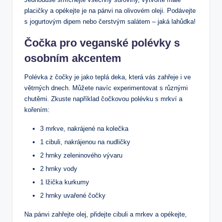
placičky a opékejte je na pánvi na olivovém oleji. Podávejte
s jogurtovým dipem nebo čerstvým salátem – jaká lahůdka!
Čočka pro veganské polévky s
osobním akcentem
Polévka z čočky je jako teplá deka, která vás zahřeje i ve
větrných dnech. Můžete navíc experimentovat s různými
chutěmi. Zkuste například čočkovou polévku s mrkví a
kořením:
3 mrkve, nakrájené na kolečka
1 cibuli, nakrájenou na nudličky
2 hrnky zeleninového vývaru
2 hrnky vody
1 lžička kurkumy
2 hrnky uvařené čočky
Na pánvi zahřejte olej, přidejte cibuli a mrkev a opékejte,