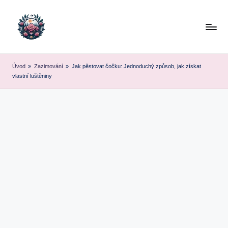
Skip
to
content
Úvod
»
Zazimování
»
Jak pěstovat čočku: Jednoduchý způsob, jak získat
vlastní luštěniny