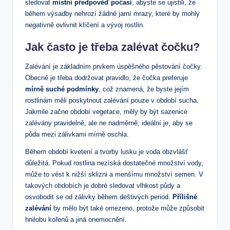
sledovat
místní předpověď počasí
, abyste se ujistili, že
během výsadby nehrozí žádné jarní mrazy, které by mohly
negativně ovlivnit klíčení a vývoj rostlin.
Jak často je třeba zalévat čočku?
Zalévání je základním prvkem úspěšného pěstování čočky.
Obecně je třeba dodržovat pravidlo, že čočka preferuje
mírně suché podmínky
, což znamená, že byste jejím
rostlinám měli poskytnout zalévání pouze v období sucha.
Jakmile začne období vegetace, měly by být sazenice
zalévány pravidelně, ale ne nadměrně; ideální je, aby se
půda mezi zálivkami mírně oschla.
Během období kvetení a tvorby lusku je voda obzvlášť
důležitá. Pokud rostlina nezíská dostatečné množství vody,
může to vést k nižší sklizni a menšímu množství semen. V
takových obdobích je dobré sledovat vlhkost půdy a
osvobodit se od zálivky během deštivých period.
Přílišné
zalévání
by mělo být také omezeno, protože může způsobit
hnilobu kořenů a jiná onemocnění.