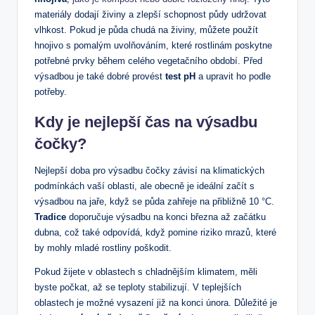
materiály dodají živiny a zlepší schopnost půdy udržovat
vlhkost. Pokud je půda chudá na živiny, můžete použít
hnojivo s pomalým uvolňováním, které rostlinám poskytne
potřebné prvky během celého vegetačního období. Před
výsadbou je také dobré provést
test pH
a upravit ho podle
potřeby.
Kdy je nejlepší čas na výsadbu
čočky?
Nejlepší doba pro výsadbu čočky závisí na klimatických
podmínkách vaší oblasti, ale obecně je ideální začít s
výsadbou na jaře, když se půda zahřeje na přibližně 10 °C.
Tradice
doporučuje výsadbu na konci března až začátku
dubna, což také odpovídá, když pomine riziko mrazů, které
by mohly mladé rostliny poškodit.
Pokud žijete v oblastech s chladnějším klimatem, měli
byste počkat, až se teploty stabilizují. V teplejších
oblastech je možné vysazení již na konci února. Důležité je