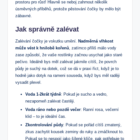
prostoru pro růst! Hlavně se neboj zahrnout několik
úsměvných příběhů, protože pěstování čočky by mělo být
zábavné.
Jak správně zalévat
Zalévání čočky je vskutku umění.
Nadměrná vlhkost
může vést k hnilobě kořenů
, zatímco příliš málo vody
zase způsobí, že vaše rostlinky začnou usychat jako staré
pečivo. Ideálně bys měl zalévat jakmile cítíš, že povrch
půdy je suchý na dotek, což se dá v praxi říct, když je to
hodně jako dotyk na rameni souseda, když bys měl raději
vysadit plevel.
Voda 1-2krát týdně
: Pokud je sucho a vedro,
nezapomeň zalévat častěji.
Voda ráno nebo pozdě večer
: Ranní rosa, večerní
klid – to je ideální čas.
Zkontrolování půdy
: Pokud se pořád cítíš zmatený,
zkus zachytit kousek zeminy do ruky a zmáčknout to.
Pokud se to nespojí jako šílené klíče, pak potřebuje to