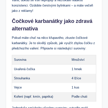
Vařte, dokud se vše nepropojí a nezískáte hladkou
konzistenci. Ozdobte čerstvými bylinkami – a máte večeři
jako z reklamy!
Čočkové karbanátky jako zdravá
alternativa
Pokud máte chuť na něco křupavého, zkuste čočkové
karbanátky. Je to skvělý způsob, jak využít zbylou čočku z
předchozího vaření. Připravte si následující suroviny:
Surovina
Množství
Uvařená čočka
1 hrnek
Strouhanka
4 lžíce
Vejce
1 kus
Koření (např. kmín, paprika)
Podle chuti
Jednoduše smíchejte všechny suroviny, vytvořte malé