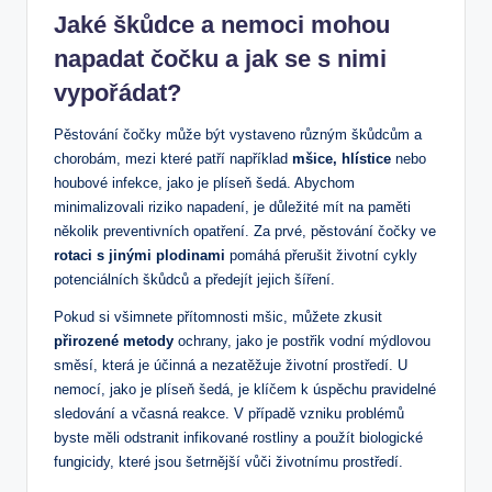
Jaké škůdce a nemoci mohou
napadat čočku a jak se s nimi
vypořádat?
Pěstování čočky může být vystaveno různým škůdcům a
chorobám, mezi které patří například
mšice, hlístice
nebo
houbové infekce, jako je plíseň šedá. Abychom
minimalizovali riziko napadení, je důležité mít na paměti
několik preventivních opatření. Za prvé, pěstování čočky ve
rotaci s jinými plodinami
pomáhá přerušit životní cykly
potenciálních škůdců a předejít jejich šíření.
Pokud si všimnete přítomnosti mšic, můžete zkusit
přirozené metody
ochrany, jako je postřik vodní mýdlovou
směsí, která je účinná a nezatěžuje životní prostředí. U
nemocí, jako je plíseň šedá, je klíčem k úspěchu pravidelné
sledování a včasná reakce. V případě vzniku problémů
byste měli odstranit infikované rostliny a použít biologické
fungicidy, které jsou šetrnější vůči životnímu prostředí.