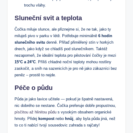
trochu vláhy.
Sluneční svit a teplota
Čočka miluje slunce, ale přiznejme si, že ne tak, jako ty
miluješ pivo v parku v létě. Potřebuje minimálně
6 hodin
slunečního svitu
denně. Přiřaď přiměřený stín v horkých
dnech, jako když se chladíš pod slunečníkem. Taktéž
nezapomeň, že ideální teplota pro pěstování čočky je mezi
15°C a 24°C
. Příliš chladné noční teploty mohou rostliny
zaskočit, a sníh na sazenicích je pro ně jako zákazníci bez
peněz – prostě to nejde.
Péče o půdu
Půda je jako lavice učitele — pokud je špatně nastavená,
nic dobrého se nestane. Čočka preferuje dobře propustnou,
písčitou až hlinitou půdu
s vysokým obsahem organické
hmoty. Přidej
kompost
nebo
hnůj
, aby byla půda jiná, než
to co ti nabízí tvojí sousedovic zahrada s rajčaty!