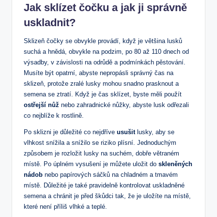
Jak sklízet čočku a jak ji správně
uskladnit?
Sklizeň čočky se obvykle provádí, když je většina lusků
suchá a hnědá, obvykle na podzim, po 80 až 110 dnech od
výsadby, v závislosti na odrůdě a podmínkách pěstování.
Musíte být opatrní, abyste nepropásli správný čas na
sklizeň, protože zralé lusky mohou snadno prasknout a
semena se ztratí. Když je čas sklízet, byste měli použít
ostřejší nůž
nebo zahradnické nůžky, abyste lusk odřezali
co nejblíže k rostlině.
Po sklizni je důležité co nejdříve
usušit
lusky, aby se
vlhkost snížila a snížilo se riziko plísní. Jednoduchým
způsobem je rozložit lusky na suchém, dobře větraném
místě. Po úplném vysušení je můžete uložit do
skleněných
nádob
nebo papírových sáčků na chladném a tmavém
místě. Důležité je také pravidelně kontrolovat uskladněné
semena a chránit je před škůdci tak, že je uložíte na místě,
které není příliš vlhké a teplé.