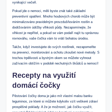
vynikající večeři.
Pokud jde o nemoci, měli byste znát také základní
preventivní opatření. Mnoho houbových chorob může být
minimalizováno pravidelným provzdušňováním rostlin a
dodržováním údržby vlhkosti půdy. Nezapomínejte, že
vlhkost je nepřítel, a pokud se vám podaří najít tu správnou
rovnováhu, vaše čočka vám to vrátí bohatou úrodou.
Takže, když investujete do svých rostlinek, nezapomeňte
na prevenci, monitorování a ochotu zkoušet nové metody. S
trochou trpělivosti a bystrým okem se můžete vyhnout
zažívacím obtížím v podobě nechutných škůdců a nemocí!
Recepty na využití
domácí čočky
Pěstování čočky doma je jako mít vlastní malou banku
leguminos, ze které si můžete kdykoliv vzít veškeré zdraví
prospěšné poklady. A že je možností, jak čočku využít,