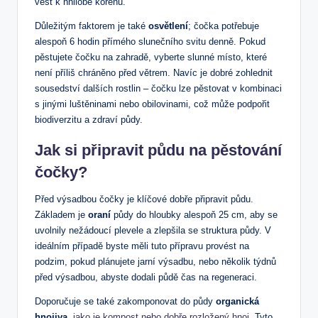
vést k hnilobě kořenů.
Důležitým faktorem je také
osvětlení
; čočka potřebuje
alespoň 6 hodin přímého slunečního svitu denně. Pokud
pěstujete čočku na zahradě, vyberte slunné místo, které
není příliš chráněno před větrem. Navíc je dobré zohlednit
sousedství dalších rostlin – čočku lze pěstovat v kombinaci
s jinými luštěninami nebo obilovinami, což může podpořit
biodiverzitu a zdraví půdy.
Jak si připravit půdu na pěstování
čočky?
Před výsadbou čočky je klíčové dobře připravit půdu.
Základem je
oraní
půdy do hloubky alespoň 25 cm, aby se
uvolnily nežádoucí plevele a zlepšila se struktura půdy. V
ideálním případě byste měli tuto přípravu provést na
podzim, pokud plánujete jarní výsadbu, nebo několik týdnů
před výsadbou, abyste dodali půdě čas na regeneraci.
Doporučuje se také zakomponovat do půdy
organická
hnojiva
,
jako je kompost nebo dobře rozložený hnoj
. Tyto