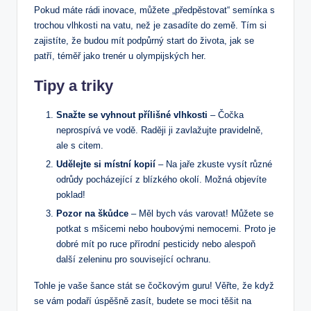
Pokud máte rádi inovace, můžete „předpěstovat“ semínka s
trochou vlhkosti na vatu, než je zasadíte do země. Tím si
zajistíte, že budou mít podpůrný start do života, jak se
patří, téměř jako trenér u olympijských her.
Tipy a triky
Snažte se vyhnout přílišné vlhkosti
– Čočka
neprospívá ve vodě. Raději ji zavlažujte pravidelně,
ale s citem.
Udělejte si místní kopií
– Na jaře zkuste vysít různé
odrůdy pocházející z blízkého okolí. Možná objevíte
poklad!
Pozor na škůdce
– Měl bych vás varovat! Můžete se
potkat s mšicemi nebo houbovými nemocemi. Proto je
dobré mít po ruce přírodní pesticidy nebo alespoň
další zeleninu pro související ochranu.
Tohle je vaše šance stát se čočkovým guru! Věřte, že když
se vám podaří úspěšně zasít, budete se moci těšit na