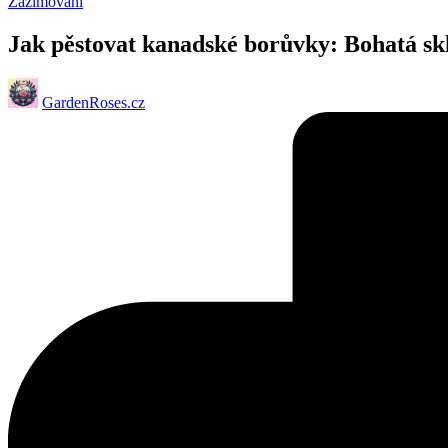
Posted
Zazimování
in
Jak pěstovat kanadské borůvky: Bohatá sk
Posted
GardenRoses.cz
by