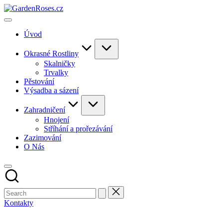
Skip
to
content
Úvod
Okrasné Rostliny
Skalničky
Trvalky
Pěstování
Výsadba a sázení
Zahradničení
Hnojení
Stříhání a prořezávání
Zazimování
O Nás
Kontakty