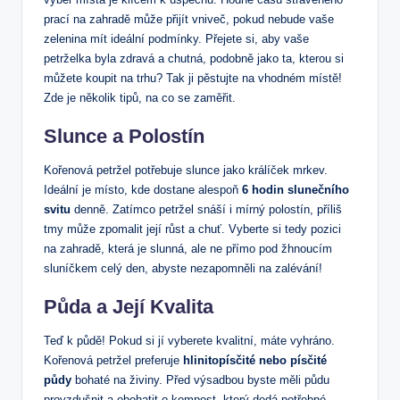
prací na zahradě může přijít vniveč, pokud nebude vaše
zelenina mít ideální podmínky. Přejete si, aby vaše
petrželka byla zdravá a chutná, podobně jako ta, kterou si
můžete koupit na trhu? Tak ji pěstujte na vhodném místě!
Zde je několik tipů, na co se zaměřit.
Slunce a Polostín
Kořenová petržel potřebuje slunce jako králíček mrkev.
Ideální je místo, kde dostane alespoň
6 hodin slunečního
svitu
denně. Zatímco petržel snáší i mírný polostín, příliš
tmy může zpomalit její růst a chuť. Vyberte si tedy pozici
na zahradě, která je slunná, ale ne přímo pod žhnoucím
sluníčkem celý den, abyste nezapomněli na zalévání!
Půda a Její Kvalita
Teď k půdě! Pokud si jí vyberete kvalitní, máte vyhráno.
Kořenová petržel preferuje
hlinitopísčité nebo písčité
půdy
bohaté na živiny. Před výsadbou byste měli půdu
provzdušnit a obohatit o kompost, který dodá potřebné