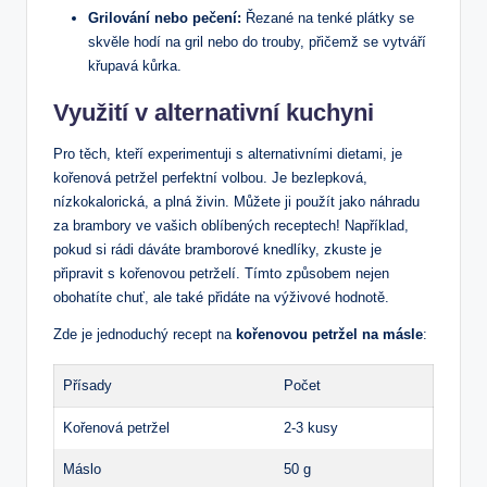
Grilování nebo pečení:
Řezané na tenké plátky se
skvěle hodí na gril nebo do trouby, přičemž se vytváří
křupavá kůrka.
Využití v alternativní kuchyni
Pro těch, kteří experimentuji s alternativními dietami, je
kořenová petržel perfektní volbou. Je bezlepková,
nízkokalorická, a plná živin. Můžete ji použít jako náhradu
za brambory ve vašich oblíbených receptech! Například,
pokud si rádi dáváte bramborové knedlíky, zkuste je
připravit s kořenovou petrželí. Tímto způsobem nejen
obohatíte chuť, ale také přidáte na výživové hodnotě.
Zde je jednoduchý recept na
kořenovou petržel na másle
:
Přísady
Počet
Kořenová petržel
2-3 kusy
Máslo
50 g