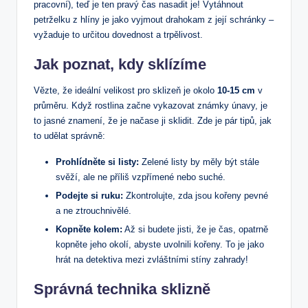
pracovní), teď je ten pravý čas nasadit je! Vytáhnout
petrželku z hlíny je jako vyjmout drahokam z její schránky –
vyžaduje to určitou dovednost a trpělivost.
Jak poznat, kdy sklízíme
Vězte, že ideální velikost pro sklizeň je okolo
10-15 cm
v
průměru. Když rostlina začne vykazovat známky únavy, je
to jasné znamení, že je načase ji sklidit. Zde je pár tipů, jak
to udělat správně:
Prohlídněte si listy:
Zelené listy by měly být stále
svěží, ale ne příliš vzpřímené nebo suché.
Podejte si ruku:
Zkontrolujte, zda jsou kořeny pevné
a ne ztrouchnivělé.
Kopněte kolem:
Až si budete jisti, že je čas, opatrně
kopněte jeho okolí, abyste uvolnili kořeny. To je jako
hrát na detektiva mezi zvláštními stíny zahrady!
Správná technika sklizně