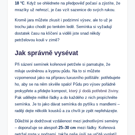
18 °C
. Když se ohlédnete na předpověď počasí a zjistíte, že
mrazíky už nehrozí, je čas vzít sazenice do svých rukou.
Kromě jara můžete zkusit i podzimní výsev, ale to už je
trochu jako chodit po tenkém ledě. Semínka si vyžadují
dostatek času na klíčení a viděli jste snad někdy
petrželovou kouli v zimě?
Jak správně vysévat
Při sázení semínek kořenové petržele si pamatujte, že
miluje uvolněnou a kyprou půdu. Na to si můžete
vzpomenout jako na přípravu luxusního polštáře: potřebujete
ho, aby se na něm skvěle spalo! Půdu pro výsev pořádně
prokypřete a přidejte kompost,
který jí dodá potřebné živiny
.
Pak udělejte mělké řádky a do každého z nich propíchněte
semínka. Je to jako dávat semínka do pytlíku s mandlemi –
raději dejte několik kousků a za chvíli je zpět nepřeházejte.
Důležité je dodržovat vzdálenost mezi jednotlivými semény
– doporučuje se alespoň
25–30 cm
mezi řádky. Kořenová
petržel roste v podzemí, takže naše úsilí se určitě vyplatí!