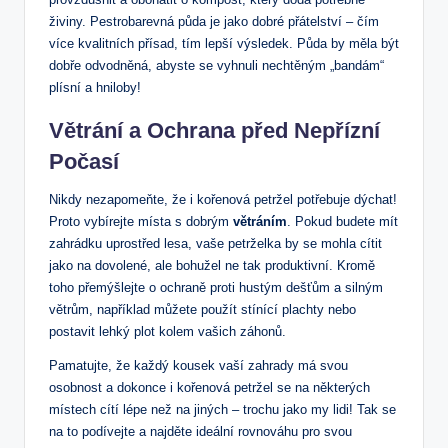
živiny. Pestrobarevná půda je jako dobré přátelství – čím
více kvalitních přísad, tím lepší výsledek. Půda by měla být
dobře odvodněná, abyste se vyhnuli nechtěným „bandám“
plísní a hniloby!
Větrání a Ochrana před Nepřízní
Počasí
Nikdy nezapomeňte, že i kořenová petržel potřebuje dýchat!
Proto vybírejte místa s dobrým
větráním
. Pokud budete mít
zahrádku uprostřed lesa, vaše petrželka by se mohla cítit
jako na dovolené, ale bohužel ne tak produktivní. Kromě
toho přemýšlejte o ochraně proti hustým dešťům a silným
větrům, například můžete použít stínící plachty nebo
postavit lehký plot kolem vašich záhonů.
Pamatujte, že každý kousek vaší zahrady má svou
osobnost a dokonce i kořenová petržel se na některých
místech cítí lépe než na jiných – trochu jako my lidi! Tak se
na to podívejte a najděte ideální rovnováhu pro svou