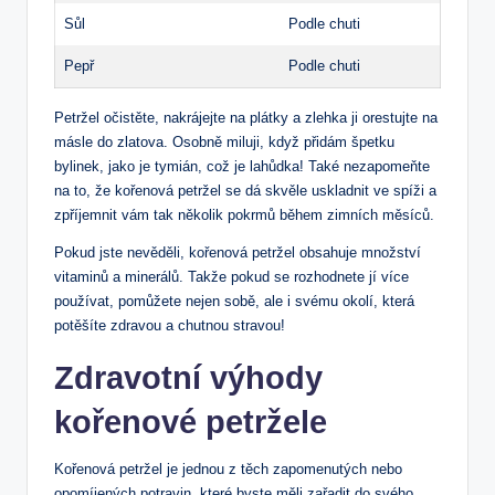
Sůl
Podle chuti
Pepř
Podle chuti
Petržel očistěte, nakrájejte na plátky a zlehka ji orestujte na
másle do zlatova. Osobně miluji, když přidám špetku
bylinek, jako je tymián, což je lahůdka! Také nezapomeňte
na to, že kořenová petržel se dá skvěle uskladnit ve spíži a
zpříjemnit vám tak několik pokrmů během zimních měsíců.
Pokud jste nevěděli, kořenová petržel obsahuje množství
vitaminů a minerálů. Takže pokud se rozhodnete jí více
používat, pomůžete nejen sobě, ale i svému okolí, která
potěšíte zdravou a chutnou stravou!
Zdravotní výhody
kořenové petržele
Kořenová petržel je jednou z těch zapomenutých nebo
opomíjených potravin, které byste měli zařadit do svého