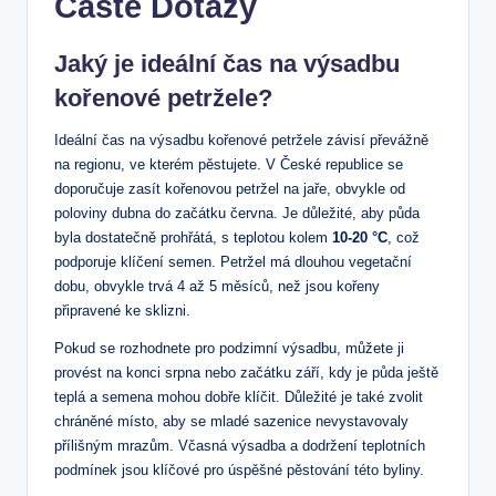
Časté Dotazy
Jaký je ideální čas na výsadbu
kořenové petržele?
Ideální čas na výsadbu kořenové petržele závisí převážně
na regionu, ve kterém pěstujete. V České republice se
doporučuje zasít kořenovou petržel na jaře, obvykle od
poloviny dubna do začátku června. Je důležité, aby půda
byla dostatečně prohřátá, s teplotou kolem
10-20 °C
, což
podporuje klíčení semen. Petržel má dlouhou vegetační
dobu, obvykle trvá 4 až 5 měsíců, než jsou kořeny
připravené ke sklizni.
Pokud se rozhodnete pro podzimní výsadbu, můžete ji
provést na konci srpna nebo začátku září, kdy je půda ještě
teplá a semena mohou dobře klíčit. Důležité je také zvolit
chráněné místo, aby se mladé sazenice nevystavovaly
přílišným mrazům. Včasná výsadba a dodržení teplotních
podmínek jsou klíčové pro úspěšné pěstování této byliny.