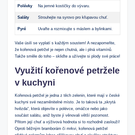
Polévky
Na jemné kostičky do vývaru.
Saláty
Strouhejte na syrovo pro křupavou chuť.
Pyré
Uvařte a rozmixujte s máslem a bylinkami.
Vaše úsilí se vyplatí s každým soustem! A nezapomeňte,
že kořenová petržel je nejen chutná, ale i plná vitamínů.
Takže směle do toho – skliďte a užívejte si plody své práce!
Využití kořenové petržele
v kuchyni
Kořenová petržel je jedna z těch zelenin, které mají v české
kuchyni své nezaměnitelné místo. Je to taková ta „skrytá
hvězda“, která objevíte v polévce, omáčce nebo jako
součást salátu, aniž byste jí věnovali větší pozornost.
Přitom její chuť a výživová hodnota si to rozhodně zaslouží!
Oproti běžným bramborám či mrkvi, kořenová petržel