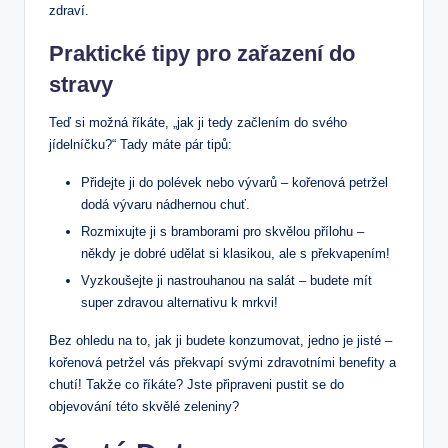
zdraví.
Praktické tipy pro zařazení do
stravy
Teď si možná říkáte, „jak ji tedy začlením do svého
jídelníčku?“ Tady máte pár tipů:
Přidejte ji do polévek nebo vývarů – kořenová petržel
dodá vývaru nádhernou chuť.
Rozmixujte ji s bramborami pro skvělou přílohu –
někdy je dobré udělat si klasikou, ale s překvapením!
Vyzkoušejte ji nastrouhanou na salát – budete mít
super zdravou alternativu k mrkvi!
Bez ohledu na to, jak ji budete konzumovat, jedno je jisté –
kořenová petržel vás překvapí svými zdravotními benefity a
chutí! Takže co říkáte? Jste připraveni pustit se do
objevování této skvělé zeleniny?