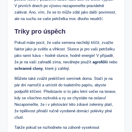
V prvních dnech po výsevu nezapomeňte pravidelně
zalévat. Ano, vím, že se to může zdát jako další povinnost,
ale na suchu se vaše petrželka moc dlouho neudrží.
Triky pro úspěch
Pokud máte pocit, že vaše semena nechtějí klíčit, zvažte
faktor jako je světlo a vlhkost. Slunce je pro vaši petrželku
jako ranní káva – hodně slunce, hodně energie! V případě,
že je na vaší zahradě zima, neváhejte použít
agrofólii
nebo
ochranné clony
, které ji zahřejí.
Můžete také zvážit preklíčení semínek doma. Stačí je na
pár dní namočit a umístit do toaletního papíru, abyste
podpořili klíčení. Představte si to jako letní večer na terase,
kdy se všechno rozkvétá a vy se chystáte na oslavu!
Nezapomeňte, že i v pěstování této zdravé zeleniny platí,
že trpělivost přináší ručně vyrobené domácí polévky plné
chutí.
Takže pokud se rozhodnete na záhoně vyseknout