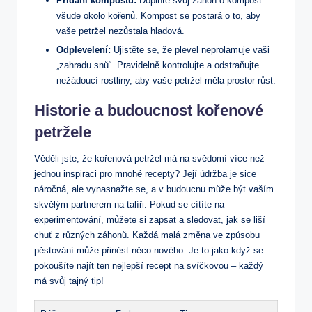
Přidání kompostu:
Doplňte svůj záhon o kompost
všude okolo kořenů. Kompost se postará o to, aby
vaše petržel nezůstala hladová.
Odplevelení:
Ujistěte se, že plevel neprolamuje vaši
„zahradu snů“. Pravidelně kontrolujte a odstraňujte
nežádoucí rostliny, aby vaše petržel měla prostor růst.
Historie a budoucnost kořenové
petržele
Věděli jste, že kořenová petržel má na svědomí více než
jednou inspiraci pro mnohé recepty? Její údržba je sice
náročná, ale vynasnažte se, a v budoucnu může být vaším
skvělým partnerem na talíři. Pokud se cítíte na
experimentování, můžete si zapsat a sledovat, jak se liší
chuť z různých záhonů. Každá malá změna ve způsobu
pěstování může přinést něco nového. Je to jako když se
pokoušíte najít ten nejlepší recept na svíčkovou – každý
má svůj tajný tip!