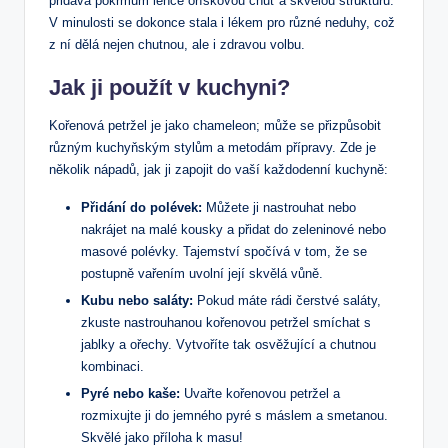
přidává pokrmům lehce oříškovou chuť a skvělou strukturu.
V minulosti se dokonce stala i lékem pro různé neduhy, což
z ní dělá nejen chutnou, ale i zdravou volbu.
Jak ji použít v kuchyni?
Kořenová petržel je jako chameleon; může se přizpůsobit
různým kuchyňským stylům a metodám přípravy. Zde je
několik nápadů, jak ji zapojit do vaší každodenní kuchyně:
Přidání do polévek:
Můžete ji nastrouhat nebo
nakrájet na malé kousky a přidat do zeleninové nebo
masové polévky. Tajemství spočívá v tom, že se
postupně vařením uvolní její skvělá vůně.
Kubu nebo saláty:
Pokud máte rádi čerstvé saláty,
zkuste nastrouhanou kořenovou petržel smíchat s
jablky a ořechy. Vytvoříte tak osvěžující a chutnou
kombinaci.
Pyré nebo kaše:
Uvařte kořenovou petržel a
rozmixujte ji do jemného pyré s máslem a smetanou.
Skvělé jako příloha k masu!