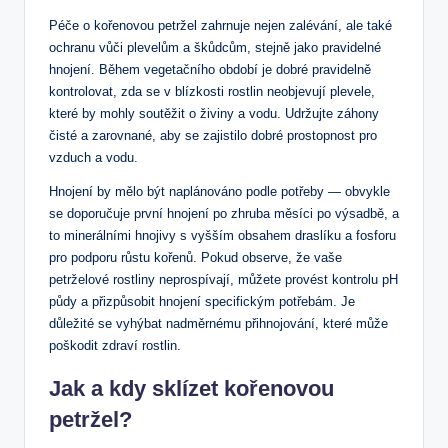
Péče o kořenovou petržel zahrnuje nejen zalévání, ale také
ochranu vůči plevelům a škůdcům, stejně jako pravidelné
hnojení. Během vegetačního období je dobré pravidelně
kontrolovat, zda se v blízkosti rostlin neobjevují plevele,
které by mohly soutěžit o živiny a vodu. Udržujte záhony
čisté a zarovnané, aby se zajistilo dobré prostopnost pro
vzduch a vodu.
Hnojení by mělo být naplánováno podle potřeby — obvykle
se doporučuje první hnojení po zhruba měsíci po výsadbě, a
to minerálními hnojivy s vyšším obsahem draslíku a fosforu
pro podporu růstu kořenů. Pokud observe, že vaše
petrželové rostliny neprospívají, můžete provést kontrolu pH
půdy a přizpůsobit hnojení specifickým potřebám. Je
důležité se vyhýbat nadměrnému přihnojování, které může
poškodit zdraví rostlin.
Jak a kdy sklízet kořenovou
petržel?