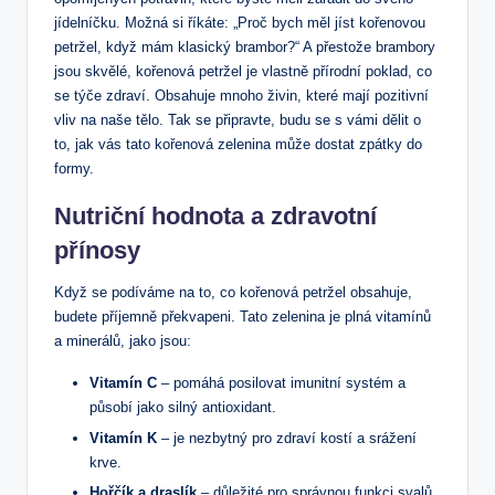
jídelníčku. Možná si říkáte: „Proč bych měl jíst kořenovou
petržel, když mám klasický brambor?“ A přestože brambory
jsou skvělé, kořenová petržel je vlastně přírodní poklad, co
se týče zdraví. Obsahuje mnoho živin, které mají pozitivní
vliv na naše tělo. Tak se připravte, budu se s vámi dělit o
to, jak vás tato kořenová zelenina může dostat zpátky do
formy.
Nutriční hodnota a zdravotní
přínosy
Když se podíváme na to, co kořenová petržel obsahuje,
budete příjemně překvapeni. Tato zelenina je plná vitamínů
a minerálů, jako jsou:
Vitamín C
– pomáhá posilovat imunitní systém a
působí jako silný antioxidant.
Vitamín K
– je nezbytný pro zdraví kostí a srážení
krve.
Hořčík a draslík
– důležité pro správnou funkci svalů