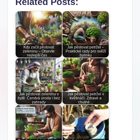
Related Posts:
Kdy začít pěstovat
Jak pěstovat petržel –
zeleninu – Objevte
Praktické rady pro svěží
nejlepší čas…
bylinku
Jak pěstovat zeleninu v
Jak pěstovat petržel v
bytě: Čerstvá úroda i bez
květináči: Zdravé a
zahrady
chutné…