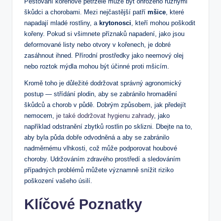
Pěstování kořenové petržele může být ohroženo různými
škůdci a chorobami. Mezi nejčastější patří
mšice
, které
napadají mladé rostliny, a
krytonosci
, kteří mohou poškodit
kořeny. Pokud si všimnete příznaků napadení, jako jsou
deformované listy nebo otvory v kořenech, je dobré
zasáhnout ihned. Přírodní prostředky jako neemový olej
nebo roztok mýdla mohou být účinné proti mšicím.
Kromě toho je důležité dodržovat správný agronomický
postup — střídání plodin, aby se zabránilo hromadění
škůdců a chorob v půdě. Dobrým způsobem, jak předejít
nemocem,
je také dodržovat hygienu zahrady
, jako
například odstranění zbytků rostlin po sklizni. Dbejte na to,
aby byla půda dobře odvodněná a aby se zabránilo
nadměrnému vlhkosti, což může podporovat houbové
choroby. Udržováním zdravého prostředí a sledováním
případných problémů můžete významně snížit riziko
poškození vašeho úsilí.
Klíčové Poznatky