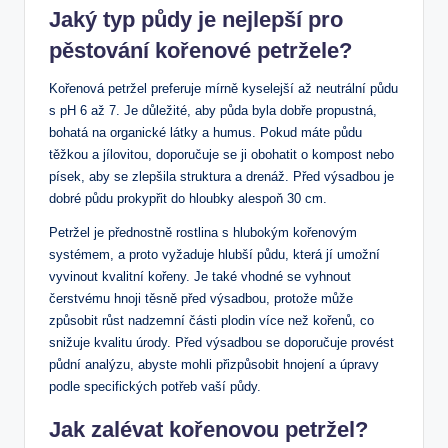
Jaký typ půdy je nejlepší pro
pěstování kořenové petržele?
Kořenová petržel preferuje mírně kyselejší až neutrální půdu
s pH 6 až 7. Je důležité, aby půda byla dobře propustná,
bohatá na organické látky a humus. Pokud máte půdu
těžkou a jílovitou, doporučuje se ji obohatit o kompost nebo
písek, aby se zlepšila struktura a drenáž. Před výsadbou je
dobré půdu prokypřit do hloubky alespoň 30 cm.
Petržel je přednostně rostlina s hlubokým kořenovým
systémem, a proto vyžaduje hlubší půdu, která jí umožní
vyvinout kvalitní kořeny. Je také vhodné se vyhnout
čerstvému hnoji těsně před výsadbou, protože může
způsobit růst nadzemní části plodin více než kořenů, co
snižuje kvalitu úrody. Před výsadbou se doporučuje provést
půdní analýzu, abyste mohli přizpůsobit hnojení a úpravy
podle specifických potřeb vaší půdy.
Jak zalévat kořenovou petržel?