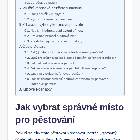
Co dělat po sklizni
Využití kořenové petržele v kuchyni
Jak ji použít v kuchyni?
Využití v alternativní kuchyni
Zdravotní výhody kořenové petržele
Nutriční hodnota a zdravotní přínosy
Prevence nemocí a zdravá pleť
Praktické tipy pro zařazení do stravy
Časté Dotazy
Jaký je ideální čas na výsadbu kořenové petržele?
Jaký typ půdy je nejlepší pro pěstování kořenové petržele?
Jak zalévat kořenovou petržel?
Jak se starat o kořenovou petržel během vegetace?
Jak a kdy sklízet kořenovou petržel?
Jak se chránit proti škůdcům a chorobám při pěstování
kořenové petržele?
Klíčové Poznatky
Jak vybrat správné místo
pro pěstování
Pokud se chystáte pěstovat kořenovou petržel, správný
výběr místa je klíčem k úspěchu. Hodně času stráveného