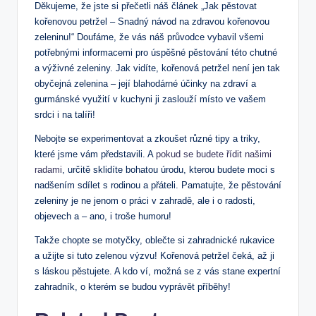
Děkujeme, že jste si přečetli náš článek „Jak pěstovat
kořenovou petržel – Snadný návod na zdravou kořenovou
zeleninu!“ Doufáme, že vás náš průvodce vybavil všemi
potřebnými informacemi pro úspěšné pěstování této chutné
a výživné zeleniny. Jak vidíte, kořenová petržel není jen tak
obyčejná zelenina – její blahodárné účinky na zdraví a
gurmánské využití v kuchyni ji zaslouží místo ve vašem
srdci i na talíři!
Nebojte se experimentovat a zkoušet různé tipy a triky,
které jsme vám představili. A
pokud se budete řídit našimi
radami
, určitě sklidíte bohatou úrodu, kterou budete moci s
nadšením sdílet s rodinou a přáteli. Pamatujte, že pěstování
zeleniny je ne jenom o práci v zahradě, ale i o radosti,
objevech a – ano, i troše humoru!
Takže chopte se motyčky, oblečte si zahradnické rukavice
a užijte si tuto zelenou výzvu! Kořenová petržel čeká, až ji
s láskou pěstujete. A kdo ví, možná se z vás stane expertní
zahradník, o kterém se budou vyprávět příběhy!