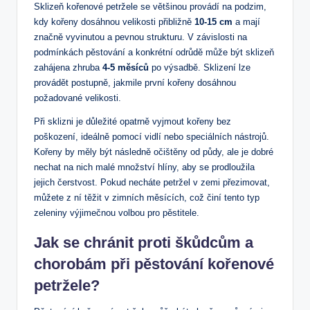
Sklizeň kořenové petržele se většinou provádí na podzim,
kdy kořeny dosáhnou velikosti přibližně
10-15 cm
a mají
značně vyvinutou a pevnou strukturu. V závislosti na
podmínkách pěstování a konkrétní odrůdě může být sklizeň
zahájena zhruba
4-5 měsíců
po výsadbě. Sklizení lze
provádět postupně, jakmile první kořeny dosáhnou
požadované velikosti.
Při sklizni je důležité opatrně vyjmout kořeny bez
poškození, ideálně pomocí vidlí nebo speciálních nástrojů.
Kořeny by měly být následně očištěny od půdy, ale je dobré
nechat na nich malé množství hlíny, aby se prodloužila
jejich čerstvost. Pokud necháte petržel v zemi přezimovat,
můžete z ní těžit v zimních měsících, což činí tento typ
zeleniny výjimečnou volbou pro pěstitele.
Jak se chránit proti škůdcům a
chorobám při pěstování kořenové
petržele?