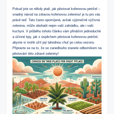
Pokud jste se někdy ptali, jak pěstovat kořenovou petržel –
snadný návod na zdravou kořenovou zeleninu! je tu pro vás
právě teď. Tato často opomíjená, avšak výjimečně výživná
zelenina, může obohatit nejen vaši zahrádku, ale i vaši
kuchyni. V průběhu tohoto článku vám přináším jednoduché
a účinné tipy, jak s úspěchem pěstovat kořenovou petržel,
abyste si mohli užít její lahodnou chuť po celou sezonu.
Připravte se na to, že se zanedlouho stanete odborníkem na
pěstování této zdravé zeleniny!