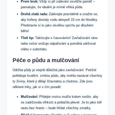
První krok:
Vždy si při zalévání osvěžte paměť –
pamatujte, že ideální je mírně vlhká půda.
Druhá zlatá rada:
Zalévejte pravidelně a snažte se,
aby kořeny dostaly vodu alespoň 15 cm do hloubky.
Představte si to jako skvělou sprchu po dlouhém
běhu!
Třetí tip:
Taktizujte s časováním! Zavlažování ráno
nebo večer snižuje odpařování a pomáhá udržovat
vláhu v substrátu.
Péče o půdu a mulčování
Údržba půdy je stejně důležitá jako zavlažování. Petržel
potřebuje kvalitní, zrnitou půdu, aby mohla nasávat všechny
ty živiny, které ji dělají šťavnatou a chutnou. Zde jsou
některé triky, jak si s tím poradit:
Mulčování:
Přidejte vrstvu mulče kolem rostlin, aby
se zadržovala vlhkost a potlačila plevel. Je to jako šéf
rautu bez hranic – bude hlídat všechny zmatky.