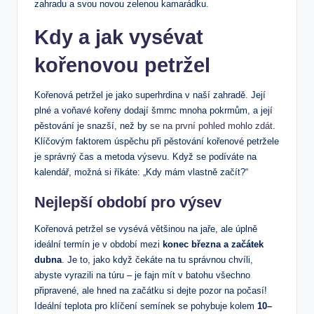
zahradu a svou novou zelenou kamarádku.
Kdy a jak vysévat
kořenovou petržel
Kořenová petržel je jako superhrdina v naší zahradě. Její
plné a voňavé kořeny dodají šmrnc mnoha pokrmům, a její
pěstování je snazší, než by
se na první pohled mohlo zdát
.
Klíčovým faktorem úspěchu při pěstování kořenové petržele
je správný čas a metoda výsevu. Když se podíváte na
kalendář, možná si říkáte: „Kdy mám vlastně začít?“
Nejlepší období pro výsev
Kořenová petržel se vysévá většinou na jaře, ale úplně
ideální termín je v období mezi
konec března a začátek
dubna
. Je to, jako když čekáte na tu správnou chvíli,
abyste vyrazili na túru – je fajn mít v batohu všechno
připravené, ale hned na začátku si dejte pozor na počasí!
Ideální teplota pro klíčení semínek se pohybuje kolem
10–