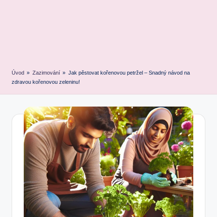
Úvod
»
Zazimování
»
Jak pěstovat kořenovou petržel – Snadný návod na
zdravou kořenovou zeleninu!