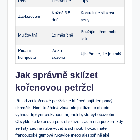
Péče
Frekvence
Tipy
Každé 3-5
Kontrolujte vlhkost
Zavlažování
dnů
prsty
Použijte slámu nebo
Mulčování
1x měsíčně
listí
Přidání
2x za
Ujistěte se, že je zralý
kompostu
sezónu
Jak správně sklízet
kořenovou petržel
Při sklizni kořenové petržele je klíčové najít ten pravý
okamžik. Není to žádná věda, ale jestliže se chcete
vyhnout trpkým překvapením, měli byste být obezřetní.
Obvykle se kořenová petržel sklízet začíná na podzim, kdy
se listy začínají zbarvovat a schnout. Pokud máte
francouzské gumové rukavice (nebo alespoň nějaké