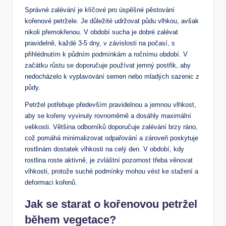
Správné zalévání je klíčové pro úspěšné pěstování
kořenové petržele. Je důležité udržovat půdu vlhkou, avšak
nikoli přemokřenou. V období sucha je dobré zalévat
pravidelně, každé 3-5 dny, v závislosti na počasí, s
přihlédnutím k půdním podmínkám a ročnímu období. V
začátku růstu se doporučuje používat jemný postřik, aby
nedocházelo k vyplavování semen nebo mladých sazenic z
půdy.
Petržel potřebuje především pravidelnou a jemnou vlhkost,
aby se kořeny vyvinuly rovnoměrně a dosáhly maximální
velikosti. Většina odborníků doporučuje zalévání brzy ráno,
což pomáhá minimalizovat odpařování a zároveň poskytuje
rostlinám dostatek vlhkosti na celý den. V období, kdy
rostlina roste aktivně, je zvláštní pozornost třeba věnovat
vlhkosti, protože suché podmínky mohou vést ke stažení a
deformaci kořenů.
Jak se starat o kořenovou petržel
během vegetace?