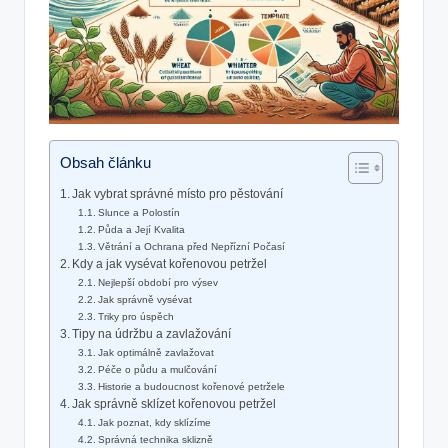
Obsah článku
Jak vybrat správné místo pro pěstování
Slunce a Polostín
Půda a Její Kvalita
Větrání a Ochrana před Nepřízní Počasí
Kdy a jak vysévat kořenovou petržel
Nejlepší období pro výsev
Jak správně vysévat
Triky pro úspěch
Tipy na údržbu a zavlažování
Jak optimálně zavlažovat
Péče o půdu a mulčování
Historie a budoucnost kořenové petržele
Jak správně sklízet kořenovou petržel
Jak poznat, kdy sklízíme
Správná technika sklizně