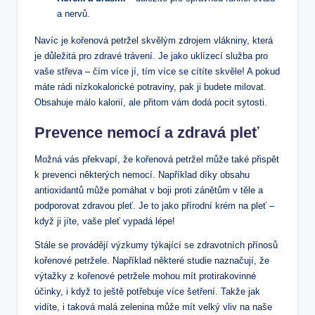
a nervů.
Navíc je kořenová petržel skvělým zdrojem vlákniny, která
je důležitá pro zdravé trávení. Je jako uklízecí služba pro
vaše střeva – čím více jí, tím více se cítíte skvěle! A pokud
máte rádi nízkokalorické potraviny, pak ji budete milovat.
Obsahuje málo kalorií, ale přitom vám dodá pocit sytosti.
Prevence nemocí a zdravá pleť
Možná vás překvapí, že kořenová petržel může také přispět
k prevenci některých nemocí. Například díky obsahu
antioxidantů může pomáhat v boji proti zánětům v těle a
podporovat zdravou pleť. Je to jako přírodní krém na pleť –
když ji jíte, vaše pleť vypadá lépe!
Stále se provádějí výzkumy týkající se zdravotních přínosů
kořenové petržele. Například některé studie naznačují, že
výtažky z kořenové petržele mohou mít protirakovinné
účinky, i když to ještě potřebuje více šetření. Takže jak
vidíte, i taková malá zelenina může mít velký vliv na naše