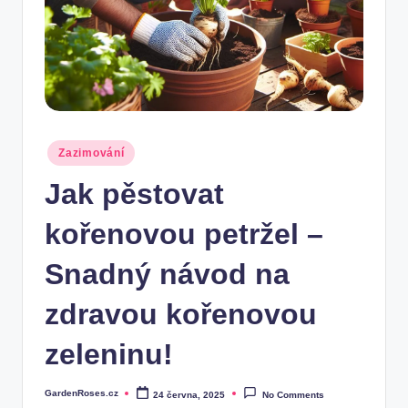
Posted
Zazimování
in
Jak pěstovat
kořenovou petržel –
Snadný návod na
zdravou kořenovou
zeleninu!
GardenRoses.cz
24 června, 2025
No Comments
Posted
by