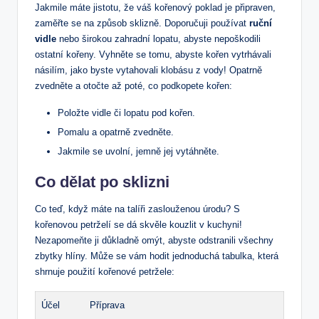
Jakmile máte jistotu, že váš kořenový poklad je připraven,
zaměřte se na způsob sklizně. Doporučuji používat
ruční
vidle
nebo širokou zahradní lopatu, abyste nepoškodili
ostatní kořeny. Vyhněte se tomu, abyste kořen vytrhávali
násilím, jako byste vytahovali klobásu z vody! Opatrně
zvedněte a otočte až poté, co podkopete kořen:
Položte vidle či lopatu pod kořen.
Pomalu a opatrně zvedněte.
Jakmile se uvolní, jemně jej vytáhněte.
Co dělat po sklizni
Co teď, když máte na talíři zaslouženou úrodu? S
kořenovou petrželí se dá skvěle kouzlit v kuchyni!
Nezapomeňte ji důkladně omýt, abyste odstranili všechny
zbytky hlíny. Může se vám hodit jednoduchá tabulka, která
shrnuje použití kořenové petržele:
Účel
Příprava