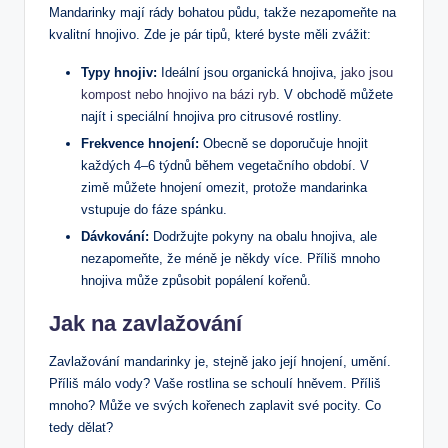
Mandarinky mají rády bohatou půdu, takže nezapomeňte na
kvalitní hnojivo. Zde je pár tipů, které byste měli zvážit:
Typy hnojiv:
Ideální jsou organická hnojiva,
jako jsou
kompost nebo hnojivo na bázi ryb
. V obchodě můžete
najít i speciální hnojiva pro citrusové rostliny.
Frekvence hnojení:
Obecně se doporučuje hnojit
každých 4–6 týdnů během vegetačního období. V
zimě můžete hnojení omezit, protože mandarinka
vstupuje do fáze spánku.
Dávkování:
Dodržujte pokyny na obalu hnojiva, ale
nezapomeňte, že méně je někdy více. Příliš mnoho
hnojiva může způsobit popálení kořenů.
Jak na zavlažování
Zavlažování mandarinky je, stejně jako její hnojení, umění.
Příliš málo vody? Vaše rostlina se schoulí hněvem. Příliš
mnoho? Může ve svých kořenech zaplavit své pocity. Co
tedy dělat?