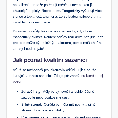
na balkoně, protože potřebují méně slunce a tolerují
chladnější teploty. Naproti tomu
Tangerinky
vyžadují více
slunce a tepla, což znamená, že se budou nejlépe cítit na
rozlehlém slunném okně.
Při výběru odrůdy také nezapomeň na to, kdy chceš
mandarinky sklízet. Některé odrůdy rodí dříve než jiné, což
pro tebe může být důležitým faktorem, pokud máš chuť na
citrusy hned na jaře!
Jak poznat kvalitní sazenici
Ať už se rozhodneš pro jakoukoliv odrůdu, ujisti se, že
kupuješ zdravou sazenici. Zde je pár znaků,
na které si dej
pozor
:
Zdravé listy
: Měly by být svěží a lesklé, žádné
zažloutlé nebo poškozené části.
Silný stonek
: Odrůda by měla mít pevný a silný
stonek, to je známka vitality.
Rovnoměrný růst
: Sazenice by měly mít vyvážený