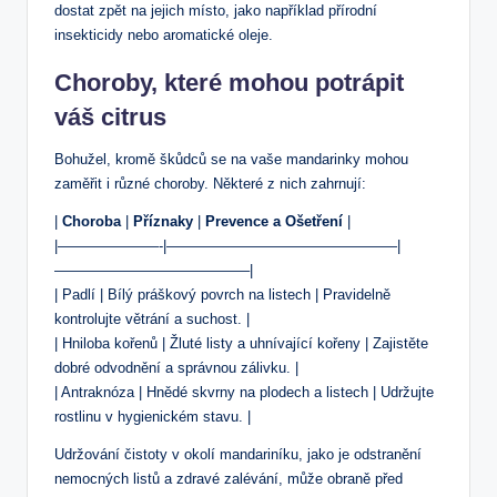
dostat zpět na jejich místo, jako například přírodní
insekticidy nebo aromatické oleje.
Choroby, které mohou potrápit
váš citrus
Bohužel, kromě škůdců se na vaše mandarinky mohou
zaměřit i různé choroby. Některé z nich zahrnují:
|
Choroba
|
Příznaky
|
Prevence a Ošetření
|
|———————-|————————————————|
—————————————–|
| Padlí | Bílý práškový povrch na listech | Pravidelně
kontrolujte větrání a suchost. |
| Hniloba kořenů | Žluté listy a uhnívající kořeny | Zajistěte
dobré odvodnění a správnou zálivku. |
| Antraknóza | Hnědé skvrny na plodech a listech | Udržujte
rostlinu v hygienickém stavu. |
Udržování čistoty v okolí mandariníku, jako je odstranění
nemocných listů a zdravé zalévání, může obraně před