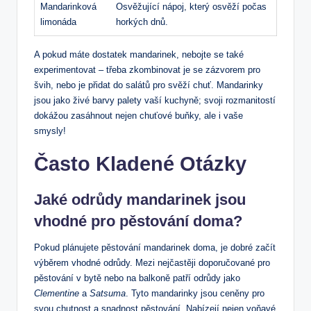
Mandarinková
Osvěžující nápoj, který osvěží počas
limonáda
horkých dnů.
A pokud máte dostatek mandarinek, nebojte se také
experimentovat – třeba zkombinovat je se zázvorem pro
švih, nebo je přidat do salátů pro svěží chuť. Mandarinky
jsou jako živé barvy palety vaší kuchyně; svoji rozmanitostí
dokážou zasáhnout nejen chuťové buňky, ale i vaše
smysly!
Často Kladené Otázky
Jaké odrůdy mandarinek jsou
vhodné pro pěstování doma?
Pokud plánujete pěstování mandarinek doma, je dobré začít
výběrem vhodné odrůdy. Mezi nejčastěji doporučované pro
pěstování v bytě nebo na balkoně patří odrůdy jako
Clementine
a
Satsuma
. Tyto mandarinky jsou ceněny pro
svou chutnost a snadnost pěstování. Nabízejí nejen voňavé