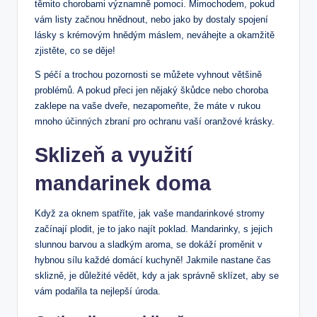
těmito chorobami významně pomoci. Mimochodem, pokud
vám listy začnou hnědnout, nebo jako by dostaly spojení
lásky s krémovým hnědým máslem, neváhejte a okamžitě
zjistěte, co se děje!
S péčí a trochou pozornosti se můžete vyhnout většině
problémů. A pokud přeci jen nějaký škůdce nebo choroba
zaklepe na vaše dveře, nezapomeňte, že máte v rukou
mnoho účinných zbraní pro ochranu vaší oranžové krásky.
Sklizeň a využití
mandarinek doma
Když za oknem spatříte, jak vaše mandarinkové stromy
začínají plodit, je to jako najít poklad. Mandarinky, s jejich
slunnou barvou a sladkým aroma, se dokáží proměnit v
hybnou sílu každé domácí kuchyně! Jakmile nastane čas
sklizně, je důležité vědět, kdy a jak správně sklízet, aby se
vám podařila ta nejlepší úroda.