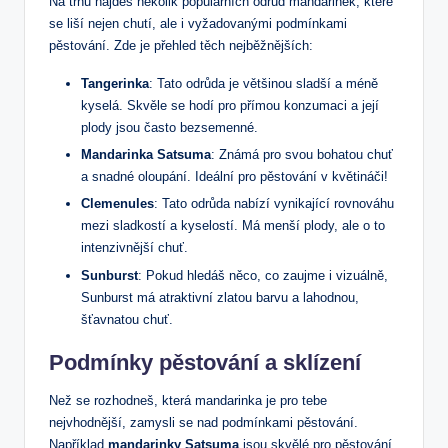
Na trhu najdeš několik populárních odrůd mandarinek, které
se liší nejen chutí, ale i vyžadovanými podmínkami
pěstování. Zde je přehled těch nejběžnějších:
Tangerinka
: Tato odrůda je většinou sladší a méně
kyselá. Skvěle se hodí pro přímou konzumaci a její
plody jsou často bezsemenné.
Mandarinka Satsuma
: Známá pro svou bohatou chuť
a snadné oloupání. Ideální pro pěstování v květináči!
Clemenules
: Tato odrůda nabízí vynikající rovnováhu
mezi sladkostí a kyselostí. Má menší plody, ale o to
intenzivnější chuť.
Sunburst
: Pokud hledáš něco, co zaujme i vizuálně,
Sunburst má atraktivní zlatou barvu a lahodnou,
šťavnatou chuť.
Podmínky pěstování a sklízení
Než se rozhodneš, která mandarinka je pro tebe
nejvhodnější, zamysli se nad podmínkami pěstování.
Například
mandarinky Satsuma
jsou skvělé pro pěstování