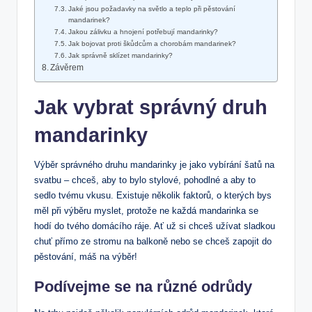
Jaké jsou požadavky na světlo a teplo při pěstování
mandarinek?
Jakou zálivku a hnojení potřebují mandarinky?
Jak bojovat proti škůdcům a chorobám mandarinek?
Jak správně sklízet mandarinky?
Závěrem
Jak vybrat správný druh
mandarinky
Výběr správného druhu mandarinky je jako vybírání šatů na
svatbu – chceš, aby to bylo stylové, pohodlné a aby to
sedlo tvému vkusu. Existuje několik faktorů, o kterých bys
měl při výběru myslet, protože ne každá mandarinka se
hodí do tvého domácího ráje. Ať už si chceš užívat sladkou
chuť přímo ze stromu na balkoně nebo se chceš zapojit do
pěstování, máš na výběr!
Podívejme se na různé odrůdy