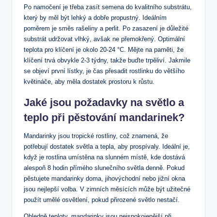
Po namočení je třeba zasít semena do kvalitního substrátu,
který by měl být lehký a dobře propustný. Ideálním
poměrem je směs rašeliny a perlit. Po zasazení je důležité
substrát udržovat vlhký, avšak ne přemokřený. Optimální
teplota pro klíčení je okolo 20-24 °C. Mějte na paměti, že
klíčení trvá obvykle 2-3 týdny, takže buďte trpěliví. Jakmile
se objeví první lístky, je čas přesadit rostlinku do většího
květináče, aby měla dostatek prostoru k růstu.
Jaké jsou požadavky na světlo a
teplo při pěstování mandarinek?
Mandarinky jsou tropické rostliny, což znamená, že
potřebují dostatek světla a tepla, aby prospívaly. Ideální je,
když je rostlina umístěna na slunném místě, kde dostává
alespoň 8 hodin přímého slunečního světla denně. Pokud
pěstujete mandarinky doma, jihovýchodní nebo jižní okna
jsou nejlepší volba. V zimních měsících může být užitečné
použít umělé osvětlení, pokud přirozené světlo nestačí.
Ohledně teploty, mandarinky jsou nejspokojenější při