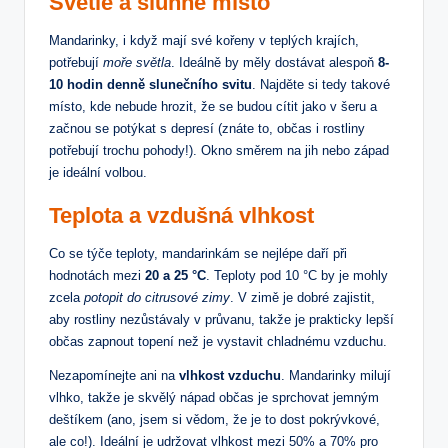
Světlé a slunné místo
Mandarinky, i když mají své kořeny v teplých krajích,
potřebují
moře světla
. Ideálně by měly dostávat alespoň
8-
10 hodin denně slunečního svitu
. Najděte si tedy takové
místo, kde nebude hrozit, že se budou cítit jako v šeru a
začnou se potýkat s depresí (znáte to, občas i rostliny
potřebují trochu pohody!). Okno směrem na jih nebo západ
je ideální volbou.
Teplota a vzdušná vlhkost
Co se týče teploty, mandarinkám se nejlépe daří při
hodnotách mezi
20 a 25 °C
. Teploty pod 10 °C by je mohly
zcela
potopit do citrusové zimy
. V zimě je dobré zajistit,
aby rostliny nezůstávaly v průvanu, takže je prakticky lepší
občas zapnout topení než je vystavit chladnému vzduchu.
Nezapomínejte ani na
vlhkost vzduchu
. Mandarinky milují
vlhko, takže je skvělý nápad občas je sprchovat jemným
deštíkem (ano, jsem si vědom, že je to dost pokrývkové,
ale co!). Ideální je udržovat vlhkost mezi 50% a 70% pro