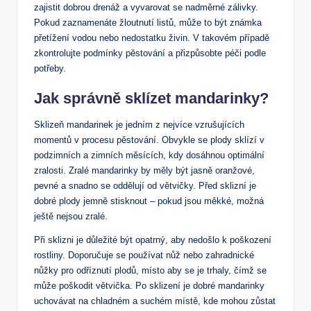
zajistit dobrou drenáž a vyvarovat se nadměrné zálivky.
Pokud zaznamenáte žloutnutí listů, může to být známka
přetížení vodou nebo nedostatku živin. V takovém případě
zkontrolujte podmínky pěstování a přizpůsobte péči podle
potřeby.
Jak správně sklízet mandarinky?
Sklizeň mandarinek je jedním z nejvíce vzrušujících
momentů v procesu pěstování. Obvykle se plody sklízí v
podzimních a zimních měsících, kdy dosáhnou optimální
zralosti. Zralé mandarinky by měly být jasně oranžové,
pevné a snadno se oddělují od větvičky. Před sklizní je
dobré plody jemně stisknout – pokud jsou měkké, možná
ještě nejsou zralé.
Při sklizni je důležité být opatrný, aby nedošlo k poškození
rostliny. Doporučuje se používat nůž nebo zahradnické
nůžky pro odříznutí plodů, místo aby se je trhaly, čímž se
může poškodit větvička. Po sklizení je dobré mandarinky
uchovávat na chladném a suchém místě, kde mohou zůstat