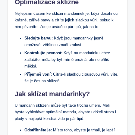
Optimalizace sklizně
Nejlepším časem ke sklizni mandarinek je, když dosáhnou
krásné, zářivé barvy a cítíte jejich sladkou vůni, pokud k
nim přivoníte. Zde je uváděno pár tipů, jak na to:
Sledujte barvu:
Když jsou mandarinky jasně
oranžové, většinou značí zralost.
Kontrolujte pevnost:
Když na mandarinku lehce
zatlačíte, měla by být mírně pružná, ale ne příliš
měkká.
Příjemně voní:
Cítíte-li sladkou citrusovou vůni, víte,
že je čas na sklizeň!
Jak sklízet mandarinky?
U mandarin sklízení může být také trochu umění. Měli
byste vyhledávat optimální metodu, abyste udrželi strom i
plody v nejlepší kondici. Zde je pár tipů:
Odstříhněte je:
Místo toho, abyste je trhali, je lepší