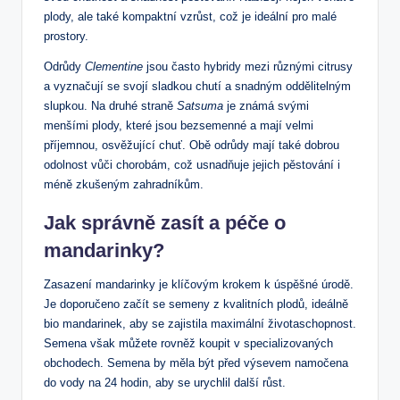
plody, ale také kompaktní vzrůst, což je ideální pro malé
prostory.
Odrůdy
Clementine
jsou často hybridy mezi různými citrusy
a vyznačují se svojí sladkou chutí a snadným oddělitelným
slupkou. Na druhé straně
Satsuma
je známá svými
menšími plody, které jsou bezsemenné a mají velmi
příjemnou, osvěžující chuť. Obě odrůdy mají také dobrou
odolnost vůči chorobám, což usnadňuje jejich pěstování i
méně zkušeným zahradníkům.
Jak správně zasít a péče o
mandarinky?
Zasazení mandarinky je klíčovým krokem k úspěšné úrodě.
Je doporučeno začít se semeny z kvalitních plodů, ideálně
bio mandarinek, aby se zajistila maximální životaschopnost.
Semena však můžete rovněž koupit v specializovaných
obchodech. Semena by měla být před výsevem namočena
do vody na 24 hodin, aby se urychlil další růst.