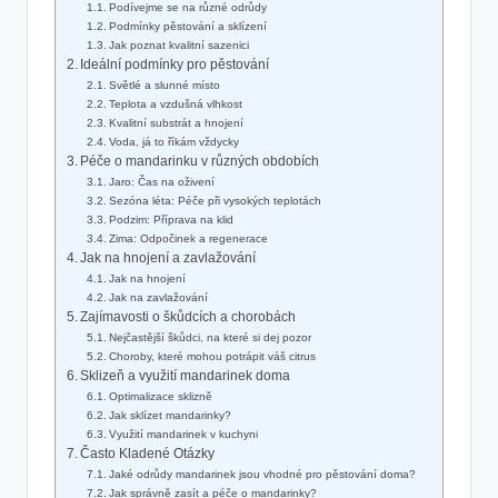
Podívejme se na různé odrůdy
Podmínky pěstování a sklízení
Jak poznat kvalitní sazenici
Ideální podmínky pro pěstování
Světlé a slunné místo
Teplota a vzdušná vlhkost
Kvalitní substrát a hnojení
Voda, já to říkám vždycky
Péče o mandarinku v různých obdobích
Jaro: Čas na oživení
Sezóna léta: Péče při vysokých teplotách
Podzim: Příprava na klid
Zima: Odpočinek a regenerace
Jak na hnojení a zavlažování
Jak na hnojení
Jak na zavlažování
Zajímavosti o škůdcích a chorobách
Nejčastější škůdci, na které si dej pozor
Choroby, které mohou potrápit váš citrus
Sklizeň a využití mandarinek doma
Optimalizace sklizně
Jak sklízet mandarinky?
Využití mandarinek v kuchyni
Často Kladené Otázky
Jaké odrůdy mandarinek jsou vhodné pro pěstování doma?
Jak správně zasít a péče o mandarinky?