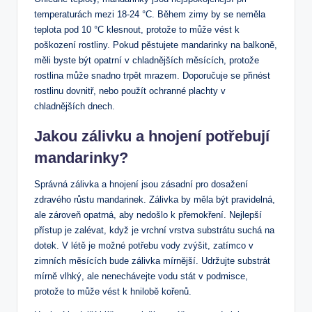
temperaturách mezi 18-24 °C. Během zimy by se neměla
teplota pod 10 °C klesnout, protože to může vést k
poškození rostliny. Pokud pěstujete mandarinky na balkoně,
měli byste být opatrní v chladnějších měsících, protože
rostlina může snadno trpět mrazem. Doporučuje se přinést
rostlinu dovnitř, nebo použít ochranné plachty v
chladnějších dnech.
Jakou zálivku a hnojení potřebují
mandarinky?
Správná zálivka a hnojení jsou zásadní pro dosažení
zdravého růstu mandarinek. Zálivka by měla být pravidelná,
ale zároveň opatrná, aby nedošlo k přemokření. Nejlepší
přístup je zalévat, když je vrchní vrstva substrátu suchá na
dotek. V létě je možné potřebu vody zvýšit, zatímco v
zimních měsících bude zálivka mírnější. Udržujte substrát
mírně vlhký, ale nenechávejte vodu stát v podmisce,
protože to může vést k hnilobě kořenů.