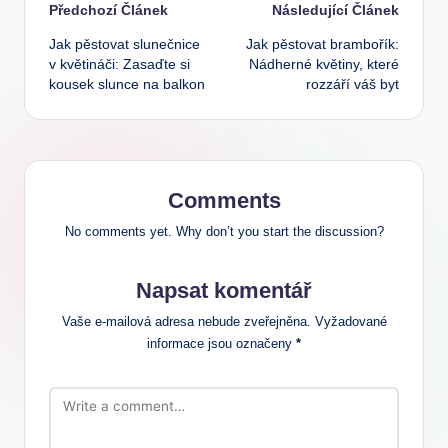
Post
Předchozí Článek
Následující Článek
Jak pěstovat slunečnice
Jak pěstovat brambořík:
navigation
v květináči: Zasaďte si
Nádherné květiny, které
kousek slunce na balkon
rozzáří váš byt
Comments
No comments yet. Why don’t you start the discussion?
Napsat komentář
Vaše e-mailová adresa nebude zveřejněna.
Vyžadované
informace jsou označeny
*