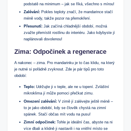
podstatě na minimum – jak se říká, všechno s mírou!
Zalévání:
Pokles teploty značí, že mandarince stačí
méně vody, takže pozor na přemokření.
Přesunutí:
Jak začíná chladnější období, možná
zvažte přemístit rostlinu do interiéru. Jako kdybyste jí
naplánovali dovolenou!
Zima: Odpočinek a regenerace
A nakonec – zima. Pro mandarinku je to čas klidu, na který
je nutné si pořádně zvyknout. Zde je pár tipů pro toto
období:
Teplo:
Udržujte ji v teple, ale ne u topení. Zvláštní
mikroklima jí může pomoci přečkat zimu.
Omezení zalévání:
V zimě jí zalévejte ještě méně –
to je jako období, kdy se člověk chystá na zimní
spánek. Stačí občas mít vodu na pusu!
Zimní odpočinek:
Tohle je ideální čas, abyste na ni
více dbali a klidně ji nastavili i na vnitřní místo se