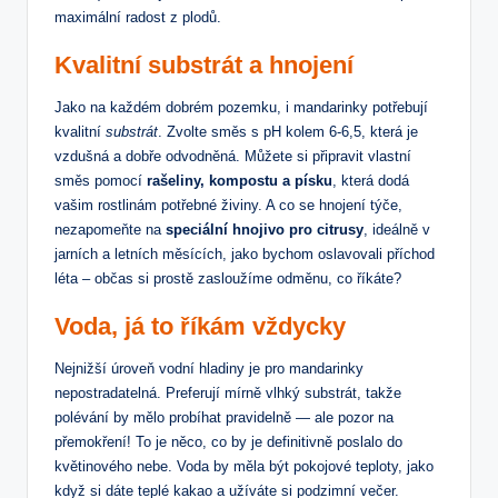
maximální radost z plodů.
Kvalitní substrát a hnojení
Jako na každém dobrém pozemku, i mandarinky potřebují
kvalitní
substrát
. Zvolte směs s pH kolem 6-6,5, která je
vzdušná a dobře odvodněná. Můžete si připravit vlastní
směs pomocí
rašeliny, kompostu a písku
, která dodá
vašim rostlinám potřebné živiny. A co se hnojení týče,
nezapomeňte na
speciální hnojivo pro citrusy
, ideálně v
jarních a letních měsících, jako bychom oslavovali příchod
léta – občas si prostě zasloužíme odměnu, co říkáte?
Voda, já to říkám vždycky
Nejnižší úroveň vodní hladiny je pro mandarinky
nepostradatelná. Preferují mírně vlhký substrát, takže
polévání by mělo probíhat pravidelně — ale pozor na
přemokření! To je něco, co by je definitivně poslalo do
květinového nebe. Voda by měla být pokojové teploty, jako
když si dáte teplé kakao a užíváte si podzimní večer.