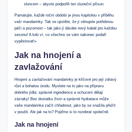
sluncem – abyste podpořili ten sluneční přísun.
Pamatujte, každé roční období je jinou kapitolou v příběhu
vaší mandarinky. Tak se ujistěte, že jí věnujete potřebnou
péči a pozornost – tak jako jí dáváte nový kabát pro každou
sezonu! A kdo ví, co všechno se vám nakonec podaří
vypěstovat!»
Jak na hnojení a
zavlažování
Hnojení a zavlažování mandarinky je klíčové pro její zdravý
růst a bohatou úrodu. Myslete na to jako na přípravu
dobrého jídla: správné ingredience a ochucení dělají
zázraky! Bez dostatku živin a správné hydratace může
vaše mandarinka začít chřadnout, jako by se snažila přežít
v poušti. Ale jak na to? Pojďme si to rozebrat společně.
Jak na hnojení