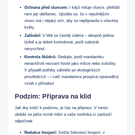
Ochrana před sluncem:
I když miluje slunce, přehřátí
není její oblíbenec. Ujistěte se, že v nejsilnějším
slunci má i nějaký stín, aby se nepřipravila o všechny
květy.
Zalévání:
V létě se častěji zalévá – alespoň jednou
týdně a je dobré kontrolovat, jestli substrát
nevyschnul.
Kontrola škůdců:
Sledujte, jestli mandarinku
nenavštívili nezvaní hosté jako mšice nebo svilušky.
V případě potřeby sáhněte po ekologických
prostředcích – i vaší mandarince prospívá spravedlivý
vztah s přírodou!
Podzim: Příprava na klid
Jak dny kráčí k podzimu, je čas na přípravu. V tomto
období se péče mírně mění a vaše rostlinka si zaslouží
odpočinek:
Redukce hnojení:
Snižte frekvenci hnojení, v