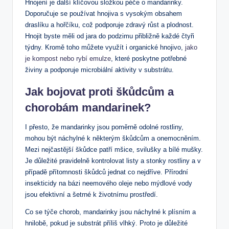
Hnojení je další klíčovou složkou péče o mandarinky.
Doporučuje se používat hnojiva s vysokým obsahem
draslíku a hořčíku, což podporuje zdravý růst a plodnost.
Hnojit byste měli od jara do podzimu přibližně každé čtyři
týdny. Kromě toho můžete využít i organické hnojivo,
jako
je kompost nebo rybí emulze
, které poskytne potřebné
živiny a podporuje microbiální aktivity v substrátu.
Jak bojovat proti škůdcům a
chorobám mandarinek?
I přesto, že mandarinky jsou poměrně odolné rostliny,
mohou být náchylné k některým škůdcům a onemocněním.
Mezi nejčastější škůdce patří mšice, svilušky a bílé mušky.
Je důležité pravidelně kontrolovat listy a stonky rostliny a v
případě přítomnosti škůdců jednat co nejdříve. Přírodní
insekticidy na bázi neemového oleje nebo mýdlové vody
jsou efektivní a šetrné k životnímu prostředí.
Co se týče chorob, mandarinky jsou náchylné k plísním a
hnilobě, pokud je substrát příliš vlhký. Proto je důležité