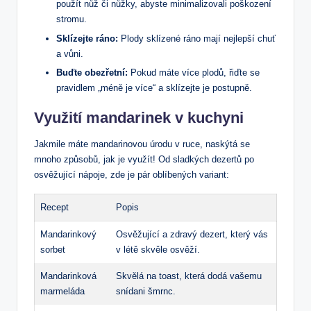
použít nůž či nůžky, abyste minimalizovali poškození
stromu.
Sklízejte ráno:
Plody sklízené ráno mají nejlepší chuť
a vůni.
Buďte obezřetní:
Pokud máte více plodů, řiďte se
pravidlem „méně je více“ a sklízejte je postupně.
Využití mandarinek v kuchyni
Jakmile máte mandarinovou úrodu v ruce, naskýtá se
mnoho způsobů, jak je využít! Od sladkých dezertů po
osvěžující nápoje, zde je pár oblíbených variant:
Recept
Popis
Mandarinkový
Osvěžující a zdravý dezert, který vás
sorbet
v létě skvěle osvěží.
Mandarinková
Skvělá na toast, která dodá vašemu
marmeláda
snídani šmrnc.