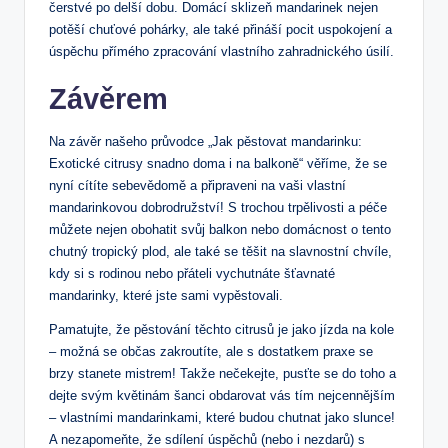
čerstvé po delší dobu. Domácí sklizeň mandarinek nejen
potěší chuťové pohárky, ale také přináší pocit uspokojení a
úspěchu přímého zpracování vlastního zahradnického úsilí.
Závěrem
Na závěr našeho průvodce „Jak pěstovat mandarinku:
Exotické citrusy snadno doma i na balkoně“ věříme, že se
nyní cítíte sebevědomě a připraveni na vaši vlastní
mandarinkovou dobrodružství! S trochou trpělivosti a péče
můžete nejen obohatit svůj balkon nebo domácnost o tento
chutný tropický plod, ale také se těšit na slavnostní chvíle,
kdy si s rodinou nebo přáteli vychutnáte šťavnaté
mandarinky, které jste sami vypěstovali.
Pamatujte, že pěstování těchto citrusů je jako jízda na kole
– možná se občas zakroutíte, ale s dostatkem praxe se
brzy stanete mistrem! Takže nečekejte, pusťte se do toho a
dejte svým květinám šanci obdarovat vás tím nejcennějším
– vlastními mandarinkami, které budou chutnat jako slunce!
A nezapomeňte, že sdílení úspěchů (nebo i nezdarů) s