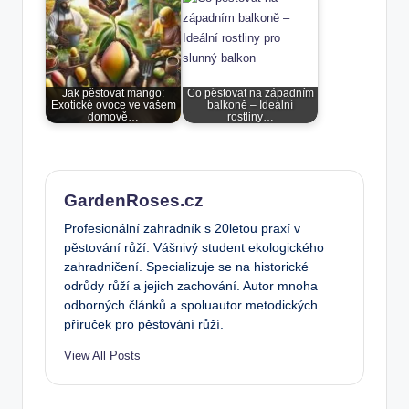
Jak pěstovat mango:
Co pěstovat na západním
Exotické ovoce ve vašem
balkoně – Ideální
domově…
rostliny…
GardenRoses.cz
Profesionální zahradník s 20letou praxí v
pěstování růží. Vášnivý student ekologického
zahradničení. Specializuje se na historické
odrůdy růží a jejich zachování. Autor mnoha
odborných článků a spoluautor metodických
příruček pro pěstování růží.
View All Posts