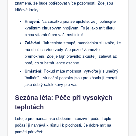
znamená, že bude potřebovat více pozornosti. Zde jsou
klíčové kroky:
Hnojení:
Na začátku jara se ujistěte, že ji pohnojíte
kvalitním citrusovým hnojivem. To je jako mít dietu
plnou vitamínů pro vaši rostlinku!
Zalévání:
Jak teplota stoupá, mandarinka si ukáže, že
má chuť na více vody. Ale pozor! Zamezte
přemokření. Zde je fajn pravidlo: zkuste ji zalévat až
poté, co substrát lehce oschne.
Umístění:
Pokud máte možnost, vytvořte jí slunečný
“balkón” – sluneční paprsky jsou pro zásobují energii
jako dobrý šálek kávy pro vás!
Sezóna léta: Péče při vysokých
teplotách
Léto je pro mandarinku obdobím intenzivní péče. Teplé
počasí jí nahrává k růstu i k plodnosti. Je dobré mít na
paměti pár věcí: