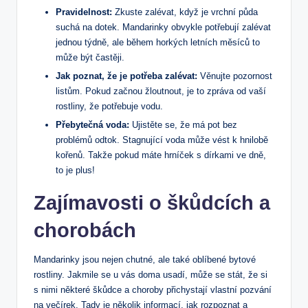
Pravidelnost:
Zkuste zalévat, když je vrchní půda
suchá na dotek. Mandarinky obvykle potřebují zalévat
jednou týdně, ale během horkých letních měsíců to
může být častěji.
Jak poznat, že je potřeba zalévat:
Věnujte pozornost
listům. Pokud začnou žloutnout, je to zpráva od vaší
rostliny, že potřebuje vodu.
Přebytečná voda:
Ujistěte se, že má pot bez
problémů odtok. Stagnující voda může vést k hnilobě
kořenů. Takže pokud máte hrníček s dírkami ve dně,
to je plus!
Zajímavosti o škůdcích a
chorobách
Mandarinky jsou nejen chutné, ale také oblíbené bytové
rostliny. Jakmile se u vás doma usadí, může se stát, že si
s nimi některé škůdce a choroby přichystají vlastní pozvání
na večírek. Tady je několik informací, jak rozpoznat a