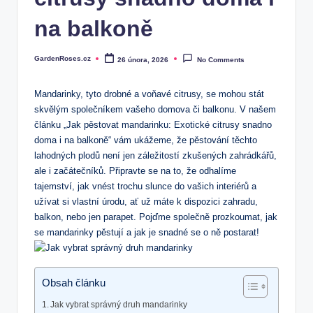
na balkoně
GardenRoses.cz
26 února, 2026
No Comments
Posted
by
Mandarinky, tyto drobné a voňavé citrusy, se mohou stát
skvělým společníkem vašeho domova či balkonu. V našem
článku „Jak pěstovat mandarinku: Exotické citrusy snadno
doma i na balkoně“ vám ukážeme, že pěstování těchto
lahodných plodů není jen záležitostí zkušených zahrádkářů,
ale i začátečníků. Připravte se na to, že odhalíme
tajemství, jak vnést trochu slunce do vašich interiérů a
užívat si vlastní úrodu, ať už máte k dispozici zahradu,
balkon, nebo jen parapet. Pojďme společně prozkoumat, jak
se mandarinky pěstují a jak je snadné se o ně postarat!
Obsah článku
Jak vybrat správný druh mandarinky