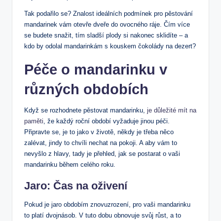
Tak podařilo se? Znalost ideálních podmínek pro pěstování
mandarinek vám otevře dveře do ovocného ráje. Čím více
se budete snažit, tím sladší plody si nakonec sklidíte – a
kdo by odolal mandarinkám s kouskem čokolády na dezert?
Péče o mandarinku v
různých obdobích
Když se rozhodnete pěstovat mandarinku,
je důležité mít na
paměti
, že každý roční období vyžaduje jinou péči.
Připravte se, je to jako v životě, někdy je třeba něco
zalévat, jindy to chvíli nechat na pokoji. A aby vám to
nevyšlo z hlavy, tady je přehled, jak se postarat o vaši
mandarinku během celého roku.
Jaro: Čas na oživení
Pokud je jaro obdobím znovuzrození, pro vaši mandarinku
to platí dvojnásob. V tuto dobu obnovuje svůj růst, a to