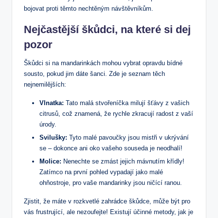
bojovat proti těmto nechtěným návštěvníkům.
Nejčastější škůdci, na které si dej
pozor
Škůdci si na mandarinkách mohou vybrat opravdu bídné
sousto, pokud jim dáte šanci. Zde je seznam těch
nejnemilějších:
Vlnatka:
Tato malá stvořeníčka milují šťávy z vašich
citrusů, což znamená, že rychle zkracují radost z vaší
úrody.
Svilušky:
Tyto malé pavoučky jsou mistři v ukrývání
se – dokonce ani oko vašeho souseda je neodhalí!
Molice:
Nenechte se zmást jejich mávnutím křídly!
Zatímco na první pohled vypadají jako malé
ohňostroje, pro vaše mandarinky jsou ničící ranou.
Zjistit, že máte v rozkvetlé zahrádce škůdce, může být pro
vás frustrující, ale nezoufejte! Existují účinné metody, jak je