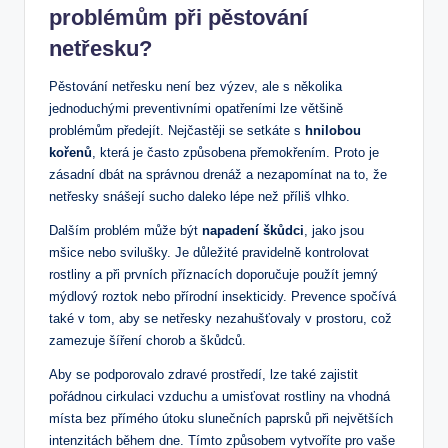
problémům při pěstování
netřesku?
Pěstování netřesku není bez výzev, ale s několika
jednoduchými preventivními opatřeními lze většině
problémům předejít. Nejčastěji se setkáte s
hnilobou
kořenů
, která je často způsobena přemokřením. Proto je
zásadní dbát na správnou drenáž a nezapomínat na to, že
netřesky snášejí sucho daleko lépe než příliš vlhko.
Dalším problém může být
napadení škůdci
, jako jsou
mšice nebo svilušky. Je důležité pravidelně kontrolovat
rostliny a při prvních příznacích doporučuje použít jemný
mýdlový roztok nebo přírodní insekticidy. Prevence spočívá
také v tom, aby se netřesky nezahušťovaly v prostoru, což
zamezuje šíření chorob a škůdců.
Aby se podporovalo zdravé prostředí, lze také zajistit
pořádnou cirkulaci vzduchu a umisťovat rostliny na vhodná
místa bez přímého útoku slunečních paprsků při největších
intenzitách během dne. Tímto způsobem vytvoříte pro vaše