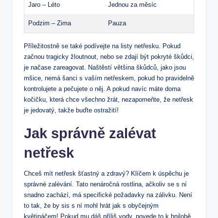
Jaro – Léto
Jednou za měsíc
Podzim – Zima
Pauza
Příležitostně se také podívejte na listy netřesku. Pokud
začnou tragicky žloutnout, nebo se zdají být pokryté škůdci,
je načase zareagovat. Naštěstí většina škůdců, jako jsou
mšice, nemá šanci s vaším netřeskem, pokud ho pravidelně
kontrolujete a pečujete o něj. A pokud navíc máte doma
kočičku, která chce všechno žrát, nezapomeňte, že netřesk
je jedovatý, takže buďte ostražití!
Jak správně zalévat
netřesk
Chceš mít netřesk šťastný a zdravý? Klíčem k úspěchu je
správné zalévání. Tato nenáročná rostlina, ačkoliv se s ní
snadno zachází, má specifické požadavky na zálivku. Není
to tak, že by sis s ní mohl hrát jak s obyčejným
květináčem! Pokud mu dáš příliš vody, povede to k hnilobě