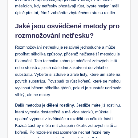
měsících, kdy netřesky přestávají růst, byste hnojení měli
úplně přestat, čímž zabráníte zbytečnému stresu rostlin.
Jaké jsou osvědčené metody pro
rozmnožování netřesku?
Rozmnožování netřesku je relativně jednoduché a může
probíhat několika způsoby, přičemž nejčastější metodou je
řízkování. Tato technika zahrnuje oddělení zdravých listů
nebo stonků a jejich následné zakotvení do vlhkého
substrátu. Vyberte si zdravé a zralé listy, které umístíte na
povrch substrátu. Povzbudí to růst kořenů, které se mohou
vyvinout během několika týdnů, pokud je substrát udržován
vlhký, ale ne mokrý.
Další metodou je
dělení rostliny
. Jestliže máte již rostlinu,
která vyrostla dostatečně a má více stonků, můžete ji
opatrně vyjmout z květináče a rozdělit na několik částí.
Každá část by měla mít alespoň několik zdravých listů a
kořenů. Po rozdělěni nezapomeňte nechat řezné rány