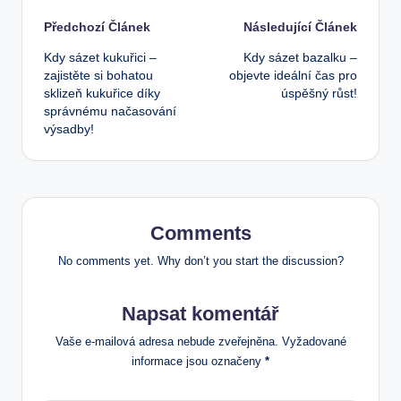
Post
Předchozí Článek
Následující Článek
Kdy sázet kukuřici –
Kdy sázet bazalku –
navigation
zajistěte si bohatou
objevte ideální čas pro
sklizeň kukuřice díky
úspěšný růst!
správnému načasování
výsadby!
Comments
No comments yet. Why don’t you start the discussion?
Napsat komentář
Vaše e-mailová adresa nebude zveřejněna.
Vyžadované
informace jsou označeny
*