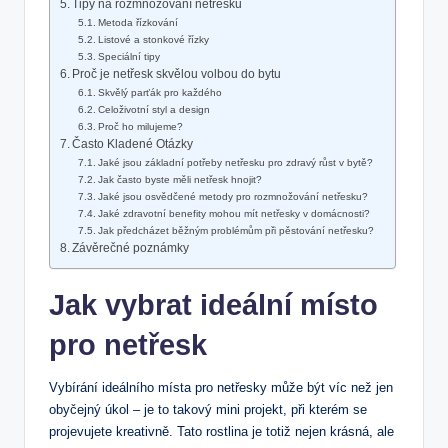
Tipy na rozmnožování netřesku
Metoda řízkování
Listové a stonkové řízky
Speciální tipy
Proč je netřesk skvělou volbou do bytu
Skvělý parťák pro každého
Celoživotní styl a design
Proč ho milujeme?
Často Kladené Otázky
Jaké jsou základní potřeby netřesku pro zdravý růst v bytě?
Jak často byste měli netřesk hnojit?
Jaké jsou osvědčené metody pro rozmnožování netřesku?
Jaké zdravotní benefity mohou mít netřesky v domácnosti?
Jak předcházet běžným problémům při pěstování netřesku?
Závěrečné poznámky
Jak vybrat ideální místo
pro netřesk
Vybírání ideálního místa pro netřesky může být víc než jen
obyčejný úkol – je to takový mini projekt, při kterém se
projevujete kreativně. Tato rostlina je totiž nejen krásná, ale