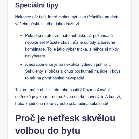
Speciální tipy
Nakonec pár tipů, které mohou být jako třešnička na dortu
vašeho pěstitelského dobrodružství:
Pokud si říkáte, že máte netřesku už požehnaně,
nebojte se! Můžete zkusit různé odrody a barevné
kombinace. To je jako výběr trička, z něhož si nikdy
nevyberete.
A nezapomeňte je po několika týdnech přihnojit.
Sukulenty si občas s chutí pochutnají na jídle, i když
to tak na první pohled nevypadá!
Tak co, máte chuť se do toho pustit? Rozmnožování
netřesků je jako mít doma živou sbírku suvenýrů. A kdo ví,
třeba z jednoho řízku vyroste celá rodina sukulentů!
Proč je netřesk skvělou
volbou do bytu