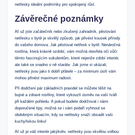
netřesky ideální podmínky pro spokojený růst.
Závěrečné poznámky
Ať už jste začátečník nebo zkušený zahradník, pěstování
netřesku v bytě je skvělý způsob, jak přivést kousek přírody
do vašeho domova. Jak pěstovat netřesk v bytě: Nenáročná
rostlina, která krásně ozdobí, vám možná otevřela oči vůči
těmto fascinujícím sukulentům, které nejenže zdobí interiér,
ale také se snadno o ně staráte. Jak jsme si ukázali,
netřesky jsou jako ti dobří přátelé – za minimum úsilí vám
mohou přinést maximum radosti.
Při dodržení pár základních pravidel se můžete těšit na
bujné a zdravé rostliny, které vykouzlí úsměv na vaší tváři
při každém pohledu. A pokud budete dodržovat i námi
doporučené tipy, možná se i vám podaří vyhnout se
obdobným situacím, kdy se netřesky snaží obsadit vaši
kuchyňskou linku!
Ať už je váš interiér jakýkoliv, netřesky jsou skvělou volbou