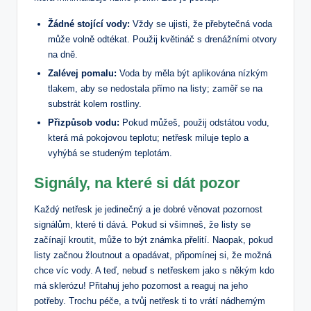
Žádné stojící vody:
Vždy se ujisti, že přebytečná voda
může volně odtékat. Použij květináč s drenážními otvory
na dně.
Zalévej pomalu:
Voda by měla být aplikována nízkým
tlakem, aby se nedostala přímo na listy; zaměř se na
substrát kolem rostliny.
Přizpůsob vodu:
Pokud můžeš, použij odstátou vodu,
která má pokojovou teplotu; netřesk miluje teplo a
vyhýbá se studeným teplotám.
Signály, na které si dát pozor
Každý netřesk je jedinečný a je dobré věnovat pozornost
signálům, které ti dává. Pokud si všimneš, že listy se
začínají kroutit, může to být známka přelití. Naopak, pokud
listy začnou žloutnout a opadávat, připomínej si, že možná
chce víc vody. A teď, nebuď s netřeskem jako s někým kdo
má sklerózu! Přitahuj jeho pozornost a reaguj na jeho
potřeby. Trochu péče, a tvůj netřesk ti to vrátí nádherným