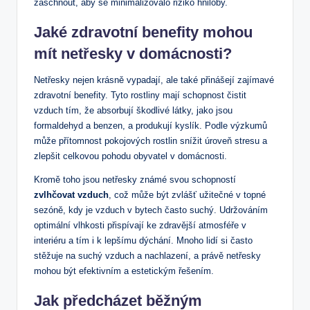
zaschnout, aby se minimalizovalo riziko hniloby.
Jaké zdravotní benefity mohou
mít netřesky v domácnosti?
Netřesky nejen krásně vypadají, ale také přinášejí zajímavé
zdravotní benefity. Tyto rostliny mají schopnost čistit
vzduch tím, že absorbují škodlivé látky, jako jsou
formaldehyd a benzen, a produkují kyslík. Podle výzkumů
může přítomnost pokojových rostlin snížit úroveň stresu a
zlepšit celkovou pohodu obyvatel v domácnosti.
Kromě toho jsou netřesky známé svou schopností
zvlhčovat vzduch
, což může být zvlášť užitečné v topné
sezóně, kdy je vzduch v bytech často suchý. Udržováním
optimální vlhkosti přispívají ke zdravější atmosféře v
interiéru a tím i k lepšímu dýchání. Mnoho lidí si často
stěžuje na suchý vzduch a nachlazení, a právě netřesky
mohou být efektivním a estetickým řešením.
Jak předcházet běžným