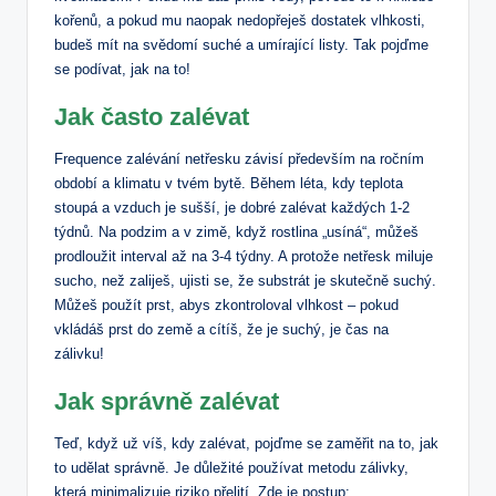
kořenů, a pokud mu naopak nedopřeješ dostatek vlhkosti,
budeš mít na svědomí suché a umírající listy. Tak pojďme
se podívat, jak na to!
Jak často zalévat
Frequence zalévání netřesku závisí především na ročním
období a klimatu v tvém bytě. Během léta, kdy teplota
stoupá a vzduch je sušší, je dobré zalévat každých 1-2
týdnů. Na podzim a v zimě, když rostlina „usíná“, můžeš
prodloužit interval až na 3-4 týdny. A protože netřesk miluje
sucho, než zaliješ, ujisti se, že substrát je skutečně suchý.
Můžeš použít prst, abys zkontroloval vlhkost – pokud
vkládáš prst do země a cítíš, že je suchý, je čas na
zálivku!
Jak správně zalévat
Teď, když už víš, kdy zalévat, pojďme se zaměřit na to, jak
to udělat správně. Je důležité používat metodu zálivky,
která minimalizuje riziko přelití. Zde je postup: