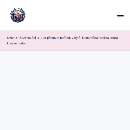
Skip
to
content
Úvod
»
Zazimování
»
Jak pěstovat netřesk v bytě: Nenáročná rostlina, která
krásně ozdobí