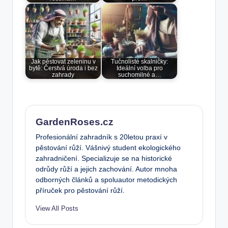
Jak pěstovat zeleninu v
Tučnolisté skalničky:
bytě: Čerstvá úroda i bez
Ideální volba pro
zahrady
suchomilné a…
GardenRoses.cz
Profesionální zahradník s 20letou praxí v
pěstování růží. Vášnivý student ekologického
zahradničení. Specializuje se na historické
odrůdy růží a jejich zachování. Autor mnoha
odborných článků a spoluautor metodických
příruček pro pěstování růží.
View All Posts