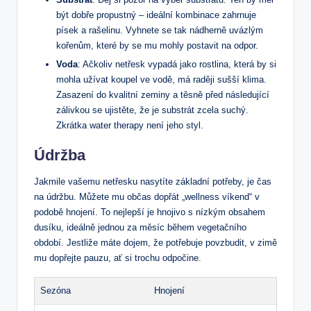
být dobře propustný – ideální kombinace zahrnuje
písek a rašelinu. Vyhnete se tak nádherně uvázlým
kořenům, které by se mu mohly postavit na odpor.
Voda
: Ačkoliv netřesk vypadá jako rostlina, která by si
mohla užívat koupel ve vodě, má raději sušší klima.
Zasazení do kvalitní zeminy a těsně před následující
zálivkou se ujistěte, že je substrát zcela suchý.
Zkrátka water therapy není jeho styl.
Údržba
Jakmile vašemu netřesku nasytíte základní potřeby, je čas
na údržbu. Můžete mu občas dopřát „wellness víkend“ v
podobě hnojení. To nejlepší je hnojivo s nízkým obsahem
dusíku, ideálně jednou za měsíc během vegetačního
období. Jestliže máte dojem, že potřebuje povzbudit, v zimě
mu dopřejte pauzu, ať si trochu odpočine.
Sezóna
Hnojení