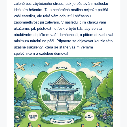
zeleně bez zbytečného stresu, pak je pěstování netřesku
ideálním řešením. Tato nenáročná rostlina nejenže potěší
vaši estetiku, ale také vám odpustí i občasnou
zapomnětlivost při zalévání. V následujícím článku vám
ukážeme, jak pěstovat netřesk v bytě tak, aby se stal
atraktivním doplňkem vaší domácnosti, a přitom si zachoval
minimum nároků na péči. Připravte se objevovat kouzlo této
úžasné sukulenty, která se stane vaším věrným
společníkem a ozdobou domova!