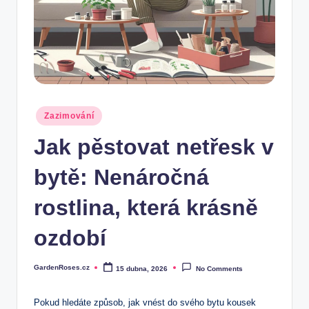
Posted
Zazimování
in
Jak pěstovat netřesk v
bytě: Nenáročná
rostlina, která krásně
ozdobí
GardenRoses.cz
15 dubna, 2026
No Comments
Posted
by
Pokud hledáte způsob, jak vnést do svého bytu kousek