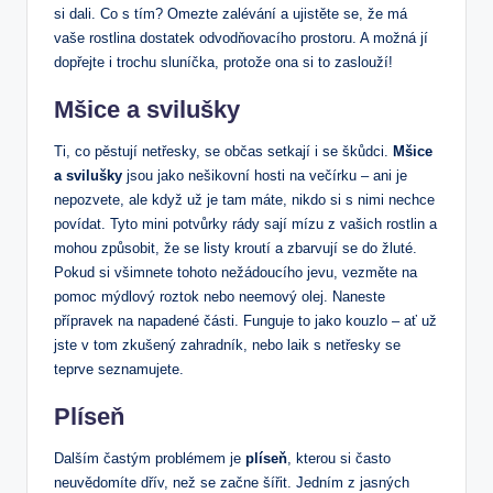
si dali. Co s tím? Omezte zalévání a ujistěte se, že má
vaše rostlina dostatek odvodňovacího prostoru. A možná jí
dopřejte i trochu sluníčka, protože ona si to zaslouží!
Mšice a svilušky
Ti, co pěstují netřesky, se občas setkají i se škůdci.
Mšice
a svilušky
jsou jako nešikovní hosti na večírku – ani je
nepozvete, ale když už je tam máte, nikdo si s nimi nechce
povídat. Tyto mini potvůrky rády sají mízu z vašich rostlin a
mohou způsobit, že se listy kroutí a zbarvují se do žluté.
Pokud si všimnete tohoto nežádoucího jevu, vezměte na
pomoc mýdlový roztok nebo neemový olej. Naneste
přípravek na napadené části. Funguje to jako kouzlo – ať už
jste v tom zkušený zahradník, nebo laik s netřesky se
teprve seznamujete.
Plíseň
Dalším častým problémem je
plíseň
, kterou si často
neuvědomíte dřív, než se začne šířit. Jedním z jasných