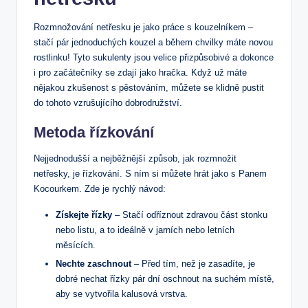
Rozmnožování netřesku je jako práce s kouzelníkem –
stačí pár jednoduchých kouzel a během chvilky máte novou
rostlinku! Tyto sukulenty jsou velice přizpůsobivé a dokonce
i pro začátečníky se zdají jako hračka. Když už máte
nějakou zkušenost s pěstováním, můžete se klidně pustit
do tohoto vzrušujícího dobrodružství.
Metoda řízkování
Nejjednodušší a nejběžnější způsob, jak rozmnožit
netřesky, je řízkování. S ním si můžete hrát jako s Panem
Kocourkem. Zde je rychlý návod:
Získejte řízky
– Stačí odříznout zdravou část stonku
nebo listu, a to ideálně v jarních nebo letních
měsících.
Nechte zaschnout
– Před tím, než je zasadíte, je
dobré nechat řízky pár dní oschnout na suchém místě,
aby se vytvořila kalusová vrstva.