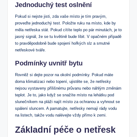
Jednoduchý test oslnění
Pokud si nejste jisti, zda vaše místo je tím pravým,
proveďte jednoduchý test. Položte ruku na místo, kde by
měla netřeska stát. Pokud cítíte teplo po pár minutách, je to
jasný signál, že se tu květině bude líbit. V opačném případě
to pravděpodobně bude spojení hořkých slz a smutné
netřeskové tváře.
Podmínky uvnitř bytu
Rovněž si dejte pozor na okolní podmínky. Pokud máte
doma klimatizaci nebo topení, ujistěte se, že netřesky
nejsou vystaveny přílišnému průvanu nebo náhlým změnám
teplot. Je to, jako když se snažíte místo na lehátku pod
slunečníkem na pláži najít místo za ochranou a vyhnout se
spálení sluncem. A pamatujte, netřesky nemají rády vodu
na listech, takže vodu nalévejte vždy přímo k zemi.
Základní péče o netřesk