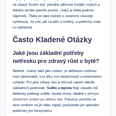
na zdravý životní styl, pomáhá udržovat čistější vzduch a
dokáže skvěle zpestřit prostor, i když je třeba podivný
nájemník. Třeba se také můžete s ostatními sousedy
vymlouvat, že víte, jak na péči o rostliny, a prakticky máte
co nabídnout.
Často Kladené Otázky
Jaké jsou základní potřeby
netřesku pro zdravý růst v bytě?
Netřesk, známý také jako
sedum
, je oblíbenou rostlinou
mezi pěstovateli, a to díky své nenáročnosti a estetickému
vzhledu. Pro jeho zdravý růst je klíčové zajistit několik
základních podmínek.
Světlo a teplota
hrají zásadní roli.
Netřesky preferují světlé, slunné místa, ideálně s
přímým
slunečním svitem po většinu dne
. Pokud je umístíte na
okno směrem na jih nebo západ, poskytnete jim optimální
podmínky pro fotosyntézu.