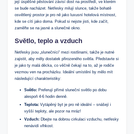
její úspěšné pěstování závisí dost na prostředí, ve kterém
se bude nacházet. Netřesky milují slunce, takže bohatě
osvětlený prostor je pro ně jako luxusní hotelová místnost,
kde se cítí jako doma. Pokud si nejste jisti, kde začít,
zaměřte se na jasné a slunečné okno.
Světlo, teplo a vzduch
Netřesky jsou „slunečníci“ mezi rostlinami, takže je nutné
zajistit, aby měly dostatek přirozeného světla. Představte si
je jako ty malá děcka, co věčně čekají na to, až je rodiče
vezmou ven na procházku. Ideální umístění by mělo mít
následující charakteristiky:
Světlo:
Preferují přímé sluneční světlo po dobu
alespoň 4-6 hodin denně.
Teplota:
Vytápěný byt je pro ně ideální – snášejí i
vyšší teploty, ale pozor na mráz!
Vzduch:
Dbejte na dobrou cirkulaci vzduchu, netřesky
nenávidí vlhkost.