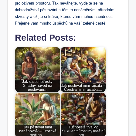
pro oživení prostoru. Tak neváhejte, vydejte se na
dobrodružství pěstování s těmito nenáročnými přírodními
skvosty a užijte si krásu, kterou vám mohou nabídnout.
Přejeme vám mnoho úspěchů na vaší zelené cestě!
Related Posts:
Jak sázet netřesky:
Snadný návod na
Jak pěstovat mini rajčata –
pěstování…
Čerstvá mini rajčátka…
Jak pěstovat mini
Tučnolisté trvalky:
banánovník – Exotická
Sukulentní rostliny ideální
rostlina…
pro…