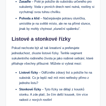
Zasaďte
– Poté je položte do substrátu určeného pro
sukulenty. Voda v prvních dnech není nutná, rostliny si
vychutnají svou tuhou chvilku.
Pohoda a klid
– Načerpávejte potravu sluníčka,
umístěte je na světlé místo, ale ne na přímé slunce,
jinak by mohly chytnout „sluneční spálenku“.
Listové a stonkové řízky
Pokud nechcete být až tak kreativní a preferujete
jednoduchost, zkuste listové řízky. Tenhle segment
sukulentního rodinného života je jako rodinné setkání, které
přitahuje všechny příbuzné. Můžete si vybrat mezi:
Listové řízky
– Odřízněte zdravý list a položte ho na
substrát. Co je lepší než mít mini netřesky přímo z
jednoho listu?
Stonkové řízky
– Tyto řízky se dělají z kousků
stonku. A zde platí, že čím delší kousek, tím více
radosti z nových rostlin!