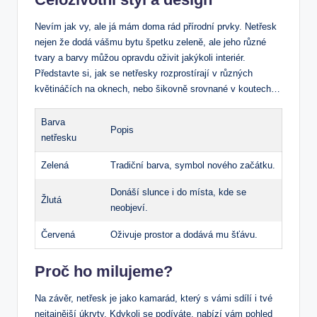
Nevím jak vy, ale já mám doma rád přírodní prvky. Netřesk
nejen že dodá vášmu bytu špetku zeleně, ale jeho různé
tvary a barvy můžou opravdu oživit jakýkoli interiér.
Představte si, jak se netřesky rozprostírají v různých
květináčích na oknech, nebo šikovně srovnané v koutech…
Barva
Popis
netřesku
Zelená
Tradiční barva, symbol nového začátku.
Donáší slunce i do místa, kde se
Žlutá
neobjeví.
Červená
Oživuje prostor a dodává mu šťávu.
Proč ho milujeme?
Na závěr, netřesk je jako kamarád, který s vámi sdílí i tvé
nejtajnější úkryty. Kdykoli se podíváte, nabízí vám pohled