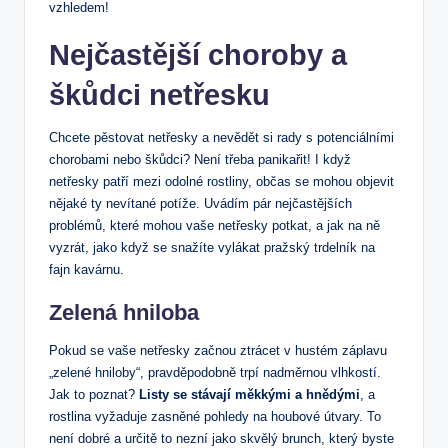
vzhledem!
Nejčastější choroby a
škůdci netřesku
Chcete pěstovat netřesky a nevědět si rady s potenciálními
chorobami nebo škůdci? Není třeba panikařit! I když
netřesky patří mezi odolné rostliny, občas se mohou objevit
nějaké ty nevítané potíže. Uvádím pár nejčastějších
problémů, které mohou vaše netřesky potkat, a jak na ně
vyzrát, jako když se snažíte vylákat pražský trdelník na
fajn kavárnu.
Zelená hniloba
Pokud se vaše netřesky začnou ztrácet v hustém záplavu
„zelené hniloby“, pravděpodobně trpí nadměrnou vlhkostí.
Jak to poznat?
Listy se stávají měkkými a hnědými
, a
rostlina vyžaduje zasněné pohledy na houbové útvary. To
není dobré a určitě to nezní jako skvělý brunch, který byste