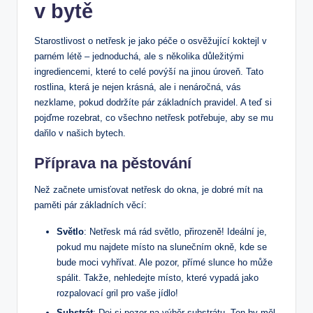
v bytě
Starostlivost o netřesk je jako péče o osvěžující koktejl v
parném létě – jednoduchá, ale s několika důležitými
ingrediencemi, které to celé povýší na jinou úroveň. Tato
rostlina, která je nejen krásná, ale i nenáročná, vás
nezklame, pokud dodržíte pár základních pravidel. A teď si
pojďme rozebrat, co všechno netřesk potřebuje, aby se mu
dařilo v našich bytech.
Příprava na pěstování
Než začnete umisťovat netřesk do okna, je dobré mít na
paměti pár základních věcí:
Světlo
: Netřesk má rád světlo, přirozeně! Ideální je,
pokud mu najdete místo na slunečním okně, kde se
bude moci vyhřívat. Ale pozor, přímé slunce ho může
spálit. Takže, nehledejte místo, které vypadá jako
rozpalovací gril pro vaše jídlo!
Substrát
: Dej si pozor na výběr substrátu. Ten by měl