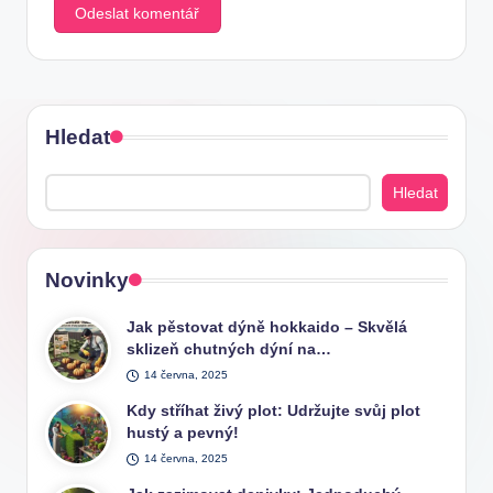
Hledat
Hledat
Novinky
Jak pěstovat dýně hokkaido – Skvělá
sklizeň chutných dýní na…
14 června, 2025
Kdy stříhat živý plot: Udržujte svůj plot
hustý a pevný!
14 června, 2025