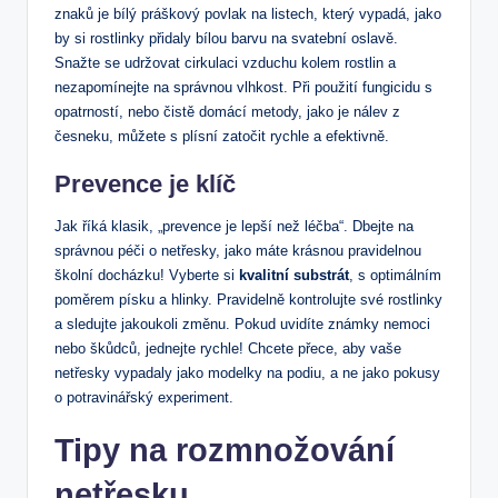
znaků je bílý práškový povlak na listech, který vypadá, jako
by si rostlinky přidaly bílou barvu na svatební oslavě.
Snažte se udržovat cirkulaci vzduchu kolem rostlin a
nezapomínejte na správnou vlhkost. Při použití fungicidu s
opatrností, nebo čistě domácí metody, jako je nálev z
česneku, můžete s plísní zatočit rychle a efektivně.
Prevence je klíč
Jak říká klasik, „prevence je lepší než léčba“. Dbejte na
správnou péči o netřesky, jako máte krásnou pravidelnou
školní docházku! Vyberte si
kvalitní substrát
, s optimálním
poměrem písku a hlinky. Pravidelně kontrolujte své rostlinky
a sledujte jakoukoli změnu. Pokud uvidíte známky nemoci
nebo škůdců, jednejte rychle! Chcete přece, aby vaše
netřesky vypadaly jako modelky na podiu, a ne jako pokusy
o potravinářský experiment.
Tipy na rozmnožování
netřesku