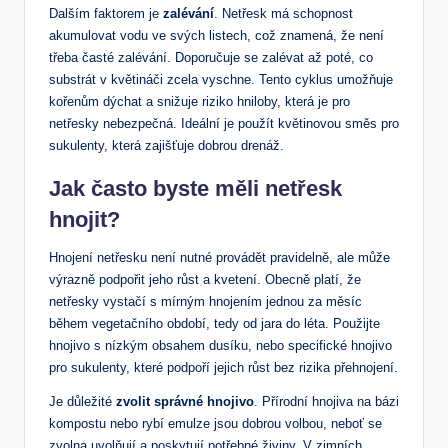
Dalším faktorem je
zalévání
. Netřesk má schopnost
akumulovat vodu ve svých listech, což znamená, že není
třeba časté zalévání. Doporučuje se zalévat až poté, co
substrát v květináči zcela vyschne. Tento cyklus umožňuje
kořenům dýchat a snižuje riziko hniloby, která je pro
netřesky nebezpečná. Ideální je použít květinovou směs pro
sukulenty, která zajišťuje dobrou drenáž.
Jak často byste měli netřesk
hnojit?
Hnojení netřesku není nutné provádět pravidelně, ale může
výrazně podpořit jeho růst a kvetení. Obecně platí, že
netřesky vystačí s mírným hnojením jednou za měsíc
během vegetačního období, tedy od jara do léta. Použijte
hnojivo s nízkým obsahem dusíku, nebo specifické hnojivo
pro sukulenty, které podpoří jejich růst bez rizika přehnojení.
Je důležité
zvolit správné hnojivo
. Přírodní hnojiva na bázi
kompostu nebo rybí emulze jsou dobrou volbou, neboť se
zvolna uvolňují a poskytují potřebné živiny. V zimních