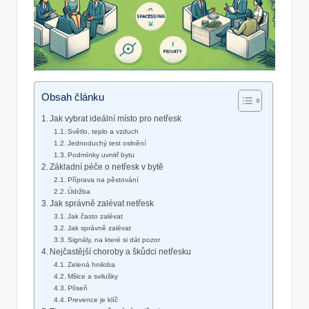
Obsah článku
Jak vybrat ideální místo pro netřesk
Světlo, teplo a vzduch
Jednoduchý test oslnění
Podmínky uvnitř bytu
Základní péče o netřesk v bytě
Příprava na pěstování
Údržba
Jak správně zalévat netřesk
Jak často zalévat
Jak správně zalévat
Signály, na které si dát pozor
Nejčastější choroby a škůdci netřesku
Zelená hniloba
Mšice a svilušky
Plíseň
Prevence je klíč