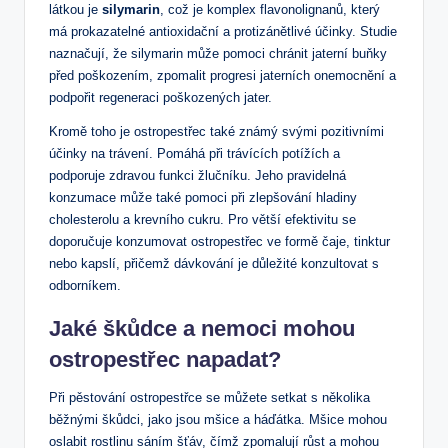
látkou je
silymarin
, což je komplex flavonolignanů, který
má prokazatelné antioxidační a protizánětlivé účinky. Studie
naznačují, že silymarin může pomoci chránit jaterní buňky
před poškozením, zpomalit progresi jaterních onemocnění a
podpořit regeneraci poškozených jater.
Kromě toho je ostropestřec také známý svými pozitivními
účinky na trávení. Pomáhá při trávících potížích a
podporuje zdravou funkci žlučníku. Jeho pravidelná
konzumace může také pomoci při zlepšování hladiny
cholesterolu a krevního cukru. Pro větší efektivitu se
doporučuje konzumovat ostropestřec ve formě čaje, tinktur
nebo kapslí, přičemž dávkování je důležité konzultovat s
odborníkem.
Jaké škůdce a nemoci mohou
ostropestřec napadat?
Při pěstování ostropestřce se můžete setkat s několika
běžnými škůdci, jako jsou mšice a háďátka. Mšice mohou
oslabit rostlinu sáním šťáv, čímž zpomalují růst a mohou