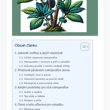
Obsah článku
Jakovité rostliny a jejich vlastnosti
Léčivé vlastnosti ostropestřce
Ostropestřec v kuchyni a péči o pokožku
Způsoby použití a možné vedlejší účinky
Přednosti pěstování ostropestřce doma
Vynikající chuť a aroma
Zdravotní benefity na prvním místě
Ekologický a ekonomický efekt
Ideální podmínky pro růst ostropestřce
Světlo a teplota
Typ půdy a zálivka
Hnojení a péče
Osivo a jeho příprava pro výsadbu
Příprava osiva