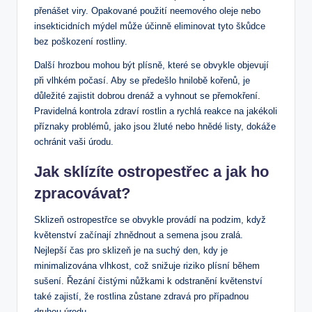
přenášet viry. Opakované použití neemového oleje nebo
insekticidních mýdel může účinně eliminovat tyto škůdce
bez poškození rostliny.
Další hrozbou mohou být plísně, které se obvykle objevují
při vlhkém počasí. Aby se předešlo hnilobě kořenů, je
důležité zajistit dobrou drenáž a vyhnout se přemokření.
Pravidelná kontrola zdraví rostlin a rychlá reakce na jakékoli
příznaky problémů, jako jsou žluté nebo hnědé listy, dokáže
ochránit vaši úrodu.
Jak sklízíte ostropestřec a jak ho
zpracovávat?
Sklizeň ostropestřce se obvykle provádí na podzim, když
květenství začínají zhnědnout a semena jsou zralá.
Nejlepší čas pro sklizeň je na suchý den, kdy je
minimalizována vlhkost, což snižuje riziko plísní během
sušení. Řezání čistými nůžkami k odstranění květenství
také zajistí, že rostlina zůstane zdravá pro případnou
druhou úrodu.