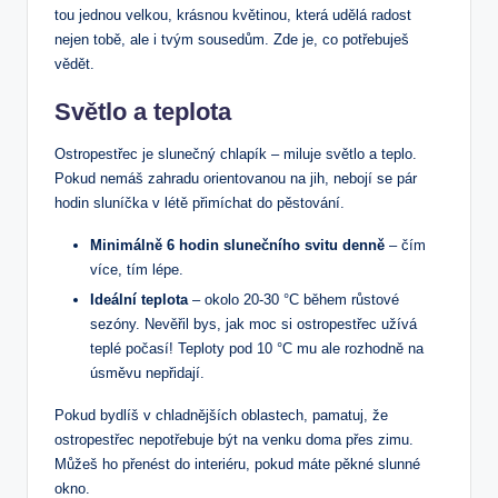
tou jednou velkou, krásnou květinou, která udělá radost
nejen tobě, ale i tvým sousedům. Zde je, co potřebuješ
vědět.
Světlo a teplota
Ostropestřec je slunečný chlapík – miluje světlo a teplo.
Pokud nemáš zahradu orientovanou na jih, nebojí se pár
hodin sluníčka v létě přimíchat do pěstování.
Minimálně 6 hodin slunečního svitu denně
– čím
více, tím lépe.
Ideální teplota
– okolo 20-30 °C během růstové
sezóny. Nevěřil bys, jak moc si ostropestřec užívá
teplé počasí! Teploty pod 10 °C mu ale rozhodně na
úsměvu nepřidají.
Pokud bydlíš v chladnějších oblastech, pamatuj, že
ostropestřec nepotřebuje být na venku doma přes zimu.
Můžeš ho přenést do interiéru, pokud máte pěkné slunné
okno.