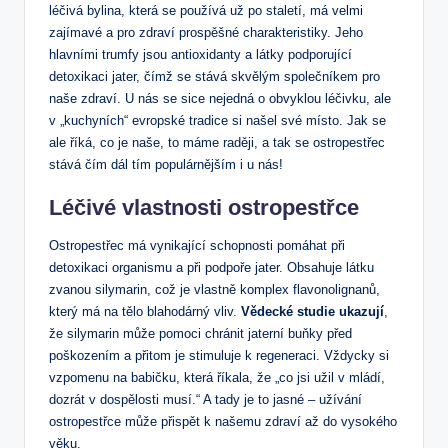
léčivá bylina, která se používá už po staletí, má velmi
zajímavé a pro zdraví prospěšné charakteristiky. Jeho
hlavními trumfy jsou antioxidanty a látky podporující
detoxikaci jater, čímž se stává skvělým společníkem pro
naše zdraví. U nás se sice nejedná o obvyklou léčivku, ale
v „kuchyních“ evropské tradice si našel své místo. Jak se
ale říká, co je naše, to máme raději, a tak se ostropestřec
stává čím dál tím populárnějším i u nás!
Léčivé vlastnosti ostropestřce
Ostropestřec má vynikající schopnosti pomáhat při
detoxikaci organismu a při podpoře jater. Obsahuje látku
zvanou silymarin, což je vlastně komplex flavonolignanů,
který má na tělo blahodárný vliv.
Vědecké studie ukazují
,
že silymarin může pomoci chránit jaterní buňky před
poškozením a přitom je stimuluje k regeneraci. Vždycky si
vzpomenu na babičku, která říkala, že „co jsi užil v mládí,
dozrát v dospělosti musí.“ A tady je to jasné – užívání
ostropestřce může přispět k našemu zdraví až do vysokého
věku.