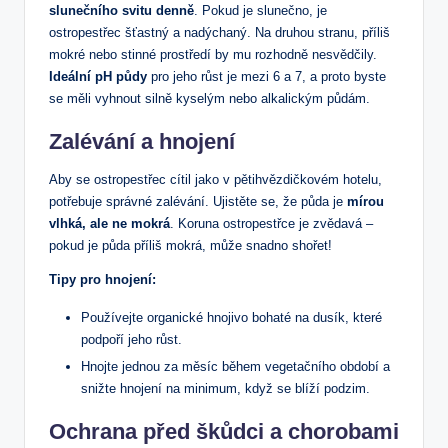
slunečního svitu denně
. Pokud je slunečno, je
ostropestřec šťastný a nadýchaný. Na druhou stranu, příliš
mokré nebo stinné prostředí by mu rozhodně nesvědčily.
Ideální pH půdy
pro jeho růst je mezi 6 a 7, a proto byste
se měli vyhnout silně kyselým nebo alkalickým půdám.
Zalévání a hnojení
Aby se ostropestřec cítil jako v pětihvězdičkovém hotelu,
potřebuje správné zalévání. Ujistěte se, že půda je
mírou
vlhká, ale ne mokrá
. Koruna ostropestřce je zvědavá –
pokud je půda příliš mokrá, může snadno shořet!
Tipy pro hnojení:
Používejte organické hnojivo bohaté na dusík, které
podpoří jeho růst.
Hnojte jednou za měsíc během vegetačního období a
snižte hnojení na minimum, když se blíží podzim.
Ochrana před škůdci a chorobami