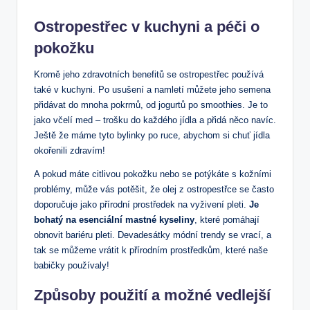
Ostropestřec v kuchyni a péči o
pokožku
Kromě jeho zdravotních benefitů se ostropestřec používá
také v kuchyni. Po usušení a namletí můžete jeho semena
přidávat do mnoha pokrmů, od jogurtů po smoothies. Je to
jako včelí med – trošku do každého jídla a přidá něco navíc.
Ještě že máme tyto bylinky po ruce, abychom si chuť jídla
okořenili zdravím!
A pokud máte citlivou pokožku nebo se potýkáte s kožními
problémy, může vás potěšit, že olej z ostropestřce se často
doporučuje jako přírodní prostředek na vyživení pleti.
Je
bohatý na esenciální mastné kyseliny
, které pomáhají
obnovit bariéru pleti. Devadesátky módní trendy se vrací, a
tak se můžeme vrátit k přírodním prostředkům, které naše
babičky používaly!
Způsoby použití a možné vedlejší