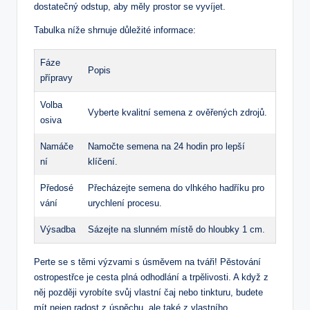
dostatečný odstup, aby měly prostor se vyvíjet.
Tabulka níže shrnuje důležité informace:
Fáze
Popis
přípravy
Volba
Vyberte kvalitní semena z ověřených zdrojů.
osiva
Namáče
Namočte semena na 24 hodin pro lepší
ní
klíčení.
Předosé
Přecházejte semena do vlhkého hadříku pro
vání
urychlení procesu.
Výsadba
Sázejte na slunném místě do hloubky 1 cm.
Perte se s těmi výzvami s úsměvem na tváři! Pěstování
ostropestřce je cesta plná odhodlání a trpělivosti. A když z
něj později vyrobíte svůj vlastní čaj nebo tinkturu, budete
mít nejen radost z úspěchu, ale také z vlastního