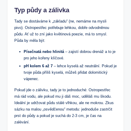
Typ půdy a zálivka
Tady se dostáváme k „základu“ (ne, nemáme na mysli
pivo). Ostropestřec potřebuje lehkou, dobře odvodněnou
půdu. Ať už to zní jako květinová poezie, má to smysl.
Půda by měla být:
Písečnatá nebo hlinitá
– zajistí dobrou drenáž a to je
pro jeho kořeny klíčové.
pH kolem 6 až 7
– lehce kyselá až neutrální. Pokud je
tvoje půda příliš kyselá, můžeš přidat dolomitický
vápenec.
Pokud jde o zálivku, tady je to jednoduché: Ostropestřec
má rád vodu, ale pokud mu ji dáš moc, uděláš mu škodu.
Ideální je udržovat půdu stálé vlhkou, ale ne mokrou. Zkus
sázku na malou „osvědčenou“ metodu: jednoduše zastrčit
prst do půdy a pokud je suchá do 2-3 cm, je čas na
zalévání.