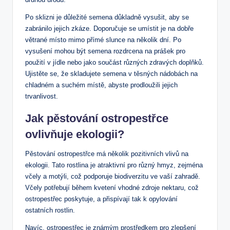
Po sklizni je důležité semena důkladně vysušit, aby se
zabránilo jejich zkáze. Doporučuje se umístit je na dobře
větrané místo mimo přímé slunce na několik dní. Po
vysušení mohou být semena rozdrcena na prášek pro
použití v jídle nebo jako součást různých zdravých doplňků.
Ujistěte se, že skladujete semena v těsných nádobách na
chladném a suchém místě, abyste prodloužili jejich
trvanlivost.
Jak pěstování ostropestřce
ovlivňuje ekologii?
Pěstování ostropestřce má několik pozitivních vlivů na
ekologii. Tato rostlina je atraktivní pro různý hmyz, zejména
včely a motýli, což podporuje biodiverzitu ve vaší zahradě.
Včely potřebují během kvetení vhodné zdroje nektaru, což
ostropestřec poskytuje, a přispívají tak k opylování
ostatních rostlin.
Navíc, ostropestřec je známým prostředkem pro zlepšení