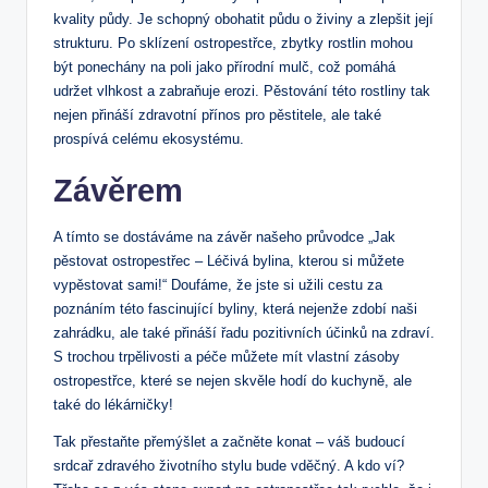
kvality půdy. Je schopný obohatit půdu o živiny a zlepšit její
strukturu. Po sklízení ostropestřce, zbytky rostlin mohou
být ponechány na poli jako přírodní mulč, což pomáhá
udržet vlhkost a zabraňuje erozi. Pěstování této rostliny tak
nejen přináší zdravotní přínos pro pěstitele, ale také
prospívá celému ekosystému.
Závěrem
A tímto se dostáváme na závěr našeho průvodce „Jak
pěstovat ostropestřec – Léčivá bylina, kterou si můžete
vypěstovat sami!“ Doufáme, že jste si užili cestu za
poznáním této fascinující byliny, která nejenže zdobí naši
zahrádku, ale také přináší řadu pozitivních účinků na zdraví.
S trochou trpělivosti a péče můžete mít vlastní zásoby
ostropestřce, které se nejen skvěle hodí do kuchyně, ale
také do lékárničky!
Tak přestaňte přemýšlet a začněte konat – váš budoucí
srdcař zdravého životního stylu bude vděčný. A kdo ví?