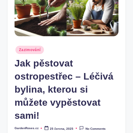
Posted
Zazimování
in
Jak pěstovat
ostropestřec – Léčivá
bylina, kterou si
můžete vypěstovat
sami!
GardenRoses.cz
25 června, 2025
No Comments
Posted
by