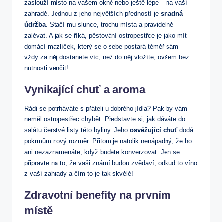
zaslouží místo na vašem okně nebo ještě lépe – na vaší
zahradě. Jednou z jeho největších předností je
snadná
údržba
. Stačí mu slunce, trochu místa a pravidelně
zalévat. A jak se říká, pěstování ostropestřce je jako mít
domácí mazlíček, který se o sebe postará téměř sám –
vždy za něj dostanete víc, než do něj vložíte, ovšem bez
nutnosti venčit!
Vynikající chuť a aroma
Rádi se potrháváte s přáteli u dobrého jídla? Pak by vám
neměl ostropestřec chybět. Představte si, jak dáváte do
salátu čerstvé listy této byliny. Jeho
osvěžující chuť
dodá
pokrmům nový rozměr. Přitom je natolik nenápadný, že ho
ani nezaznamenáte, když budete konverzovat. Jen se
připravte na to, že vaši známí budou zvědaví, odkud to víno
z vaší zahrady a čím to je tak skvělé!
Zdravotní benefity na prvním
místě