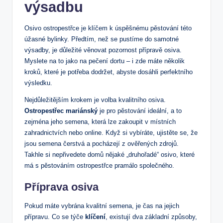
výsadbu
Osivo ostropestřce je klíčem k úspěšnému pěstování této
úžasné bylinky. Předtím, než se pustíme do samotné
výsadby, je důležité věnovat pozornost přípravě osiva.
Myslete na to jako na pečení dortu – i zde máte několik
kroků, které je potřeba dodržet, abyste dosáhli perfektního
výsledku.
Nejdůležitějším krokem je volba kvalitního osiva.
Ostropestřec mariánský
je pro pěstování ideální, a to
zejména jeho semena, která lze zakoupit v místních
zahradnictvích nebo online. Když si vybíráte, ujistěte se, že
jsou semena čerstvá a pocházejí z ověřených zdrojů.
Takhle si nepřivedete domů nějaké „druhořadé“ osivo, které
má s pěstováním ostropestřce pramálo společného.
Příprava osiva
Pokud máte vybrána kvalitní semena, je čas na jejich
přípravu. Co se týče
klíčení
, existují dva základní způsoby,