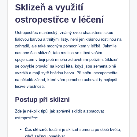
Sklizeň a využití
ostropestřce v léčení
Ostropestřec mariánský, známý svou charakteristickou
fialovou barvou a trnitými listy, není jen krásnou rostlinou na
zahradě, ale také mocným pomocníkem v léčbě. Jakmile
nastane čas sklizně, tato rostlina se stává vašim
spojencem v boji proti mnoha zdravotním potížím. Sklizeň
se obvykle provádí na konci léta, když jsou semena plně
vyzrálá a mají sytě hnědou barvu. Při sběru nezapomeňte
na několik zásad, které vám pomohou uchovat ty nejlepší
léčivé vlastnosti.
Postup při sklizni
Zde je několik tipů, jak správně sklidit a zpracovat
ostropestřec:
Čas sklizně:
Ideální je sklízet semena po době květu,
když začnou opadávat.