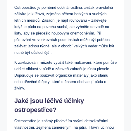
Ostropestřec je poměrně odolná rostlina, avšak pravidelná
zálivka je klíčová, zejména během horkých a suchých
letních měsíců. Zásadní je najít rovnováhu – zalévejte,
když je půda na povrchu suchá, ale vyhněte se vodě na
listy, aby se předešlo houbovým onemocněním. Při
pěstování ve venkovních podmínkách může být potřeba
zalévat jednou týdně, ale v období velkých veder může být
nutné být důslednější.
K zavlažování můžete využít také mulčování, které pomůže
udržet vlhkost v půdě a zároveň zabraňuje růstu plevele.
Doporučuje se používat organické materiály jako slámu
nebo dřevěné štěpky, které s časem obohacují půdu o
živiny.
Jaké jsou léčivé účinky
ostropestřce?
Ostropestřec je známý především svými detoxikačními
vlastnostmi, zejména zaměřenými na játra. Hlavní účinnou