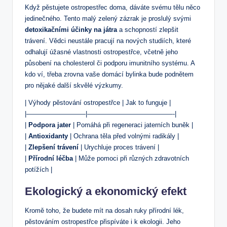
Když pěstujete ostropestřec doma, dáváte svému tělu něco
jedinečného. Tento malý zelený zázrak je proslulý svými
detoxikačními účinky na játra
a schopností zlepšit
trávení. Vědci neustále pracují na nových studiích, které
odhalují úžasné vlastnosti ostropestřce, včetně jeho
působení na cholesterol či podporu imunitního systému. A
kdo ví, třeba zrovna vaše domácí bylinka bude podnětem
pro nějaké další skvělé výzkumy.
| Výhody pěstování ostropestřce | Jak to funguje |
|—————————|—————————————-|
|
Podpora jater
| Pomáhá při regeneraci jaterních buněk |
|
Antioxidanty
| Ochrana těla před volnými radikály |
|
Zlepšení trávení
| Urychluje proces trávení |
|
Přírodní léčba
| Může pomoci při různých zdravotních
potížích |
Ekologický a ekonomický efekt
Kromě toho, že budete mít na dosah ruky přírodní lék,
pěstováním ostropestřce přispíváte i k ekologii. Jeho