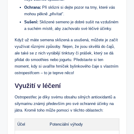
Ochrana:
Při sklizni si dejte pozor na trny, které vás
mohou pěkně „přivítat“.
Sušení:
Sklizené semeno je dobré sušit na vzdušném
a suchém místě, aby zachovalo své léčivé účinky.
Když už máte semena sklizená a usušená, můžete je začít
využívat různými způsoby. Nejen, že jsou skvělá do čajů,
ale také se z nich vyrábějí tinktury či prášek, který se dá
přidat do smoothies nebo jogurtu. Představte si ten
moment, kdy si uvaříte hrníček bylinkového čaje s vlastním
ostropestřcem – to je teprve něco!
Využití v léčení
Ostropestřec je díky svému obsahu silných antioxidantů a
silymarinu známý především pro své ochranné účinky na
játra. Kromě toho může pomoci v těchto oblastech:
Účel
Potenciální výhody