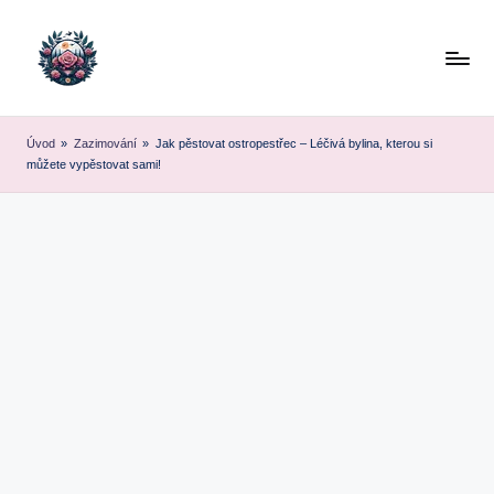
Skip
to
content
Úvod
»
Zazimování
»
Jak pěstovat ostropestřec – Léčivá bylina, kterou si
můžete vypěstovat sami!