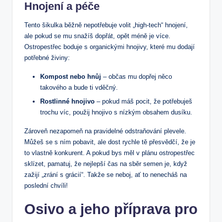
Hnojení a péče
Tento šikulka běžně nepotřebuje volit „high-tech“ hnojení,
ale pokud se mu snažíš dopřát, opět méně je více.
Ostropestřec boduje s organickými hnojivy, které mu dodají
potřebné živiny:
Kompost nebo hnůj
– občas mu dopřej něco
takového a bude ti vděčný.
Rostlinné hnojivo
– pokud máš pocit, že potřebuješ
trochu víc, použij hnojivo s nízkým obsahem dusíku.
Zároveň nezapomeň na pravidelné odstraňování plevele.
Můžeš se s ním pobavit, ale dost rychle tě přesvědčí, že je
to vlastně konkurent. A pokud bys měl v plánu ostropestřec
sklízet, pamatuj, že nejlepší čas na sběr semen je, když
zažijí „zrání s grácií“. Takže se neboj, ať to nenecháš na
poslední chvíli!
Osivo a jeho příprava pro