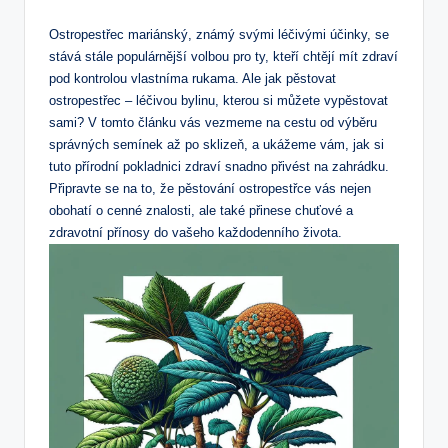
Ostropestřec mariánský, známý svými léčivými účinky, se
stává stále populárnější volbou pro ty, kteří chtějí mít zdraví
pod kontrolou vlastníma rukama. Ale jak pěstovat
ostropestřec – léčivou bylinu, kterou si můžete vypěstovat
sami? V tomto článku vás vezmeme na cestu od výběru
správných semínek až po sklizeň, a ukážeme vám, jak si
tuto přírodní pokladnici zdraví snadno přivést na zahrádku.
Připravte se na to, že pěstování ostropestřce vás nejen
obohatí o cenné znalosti, ale také přinese chuťové a
zdravotní přínosy do vašeho každodenního života.