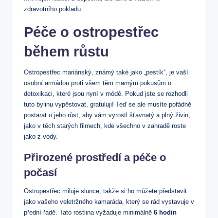
zdravotního pokladu.
Péče o ostropestřec
během růstu
Ostropestřec mariánský, známý také jako „pestík“, je vaší
osobní armádou proti všem těm marným pokusům o
detoxikaci, které jsou nyní v módě. Pokud jste se rozhodli
tuto bylinu vypěstovat, gratuluji! Teď se ale musíte pořádně
postarat o jeho růst, aby vám vyrostl šťavnatý a plný živin,
jako v těch starých filmech, kde všechno v zahradě roste
jako z vody.
Přirozené prostředí a péče o
počasí
Ostropestřec miluje slunce, takže si ho můžete představit
jako vašeho veletržného kamaráda, který se rád vystavuje v
přední řadě. Tato rostlina vyžaduje minimálně
6 hodin