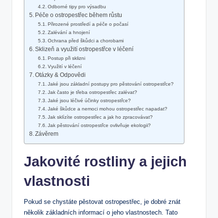
Odborné tipy pro výsadbu
Péče o ostropestřec během růstu
Přirozené prostředí a péče o počasí
Zalévání a hnojení
Ochrana před škůdci a chorobami
Sklizeň a využití ostropestřce v léčení
Postup při sklizni
Využití v léčení
Otázky & Odpovědi
Jaké jsou základní postupy pro pěstování ostropestřce?
Jak často je třeba ostropestřec zalévat?
Jaké jsou léčivé účinky ostropestřce?
Jaké škůdce a nemoci mohou ostropestřec napadat?
Jak sklízíte ostropestřec a jak ho zpracovávat?
Jak pěstování ostropestřce ovlivňuje ekologii?
Závěrem
Jakovité rostliny a jejich
vlastnosti
Pokud se chystáte pěstovat ostropestřec, je dobré znát
několik základních informací o jeho vlastnostech. Tato