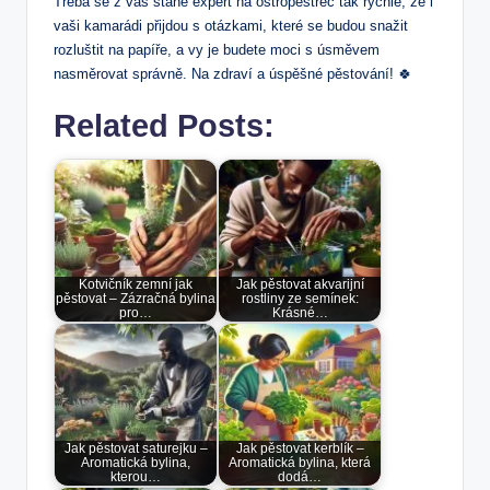
Třeba se z vás stane expert na ostropestřec tak rychle, že i
vaši kamarádi přijdou s otázkami, které se budou snažit
rozluštit na papíře, a vy je budete moci s úsměvem
nasměrovat správně. Na zdraví a úspěšné pěstování! 🍀
Related Posts:
Kotvičník zemní jak
Jak pěstovat akvarijní
pěstovat – Zázračná bylina
rostliny ze semínek:
pro…
Krásné…
Jak pěstovat saturejku –
Jak pěstovat kerblík –
Aromatická bylina,
Aromatická bylina, která
kterou…
dodá…