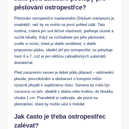
pěstování ostropestřce?
Pěstování ostropestřce mariánského (Silybum marianum) je
snadnější, než by se mohlo na první pohled zdát. Tato
rostlina, známá pro své léčivé vlastnosti, preferuje slunné a
suché lokality. Když se rozhodnete pro jeho pěstování,
zvolte si místo, které je dobře osvětlené, s dobře
propustnou půdou. Ideální pH pro ostropestřec se pohybuje
mezi 6 a 7, což je pro většinu zahradnických substrátů
dostatečné.
Před zasazením semen je dobré půdu připravit – odstranění
plevele, provzdušnění a obohacení o kompost může
výrazně přispět k úspěšnému růstu. Semena by
měla být
zasazena na jaře
, ideálně v dubnu nebo květnu, do hloubky
zhruba 1 cm. Pravidelně je zalévejte, ale pozor na
přemokření, které by mohlo vést k hnilobě.
Jak často je třeba ostropestřec
zalévat?