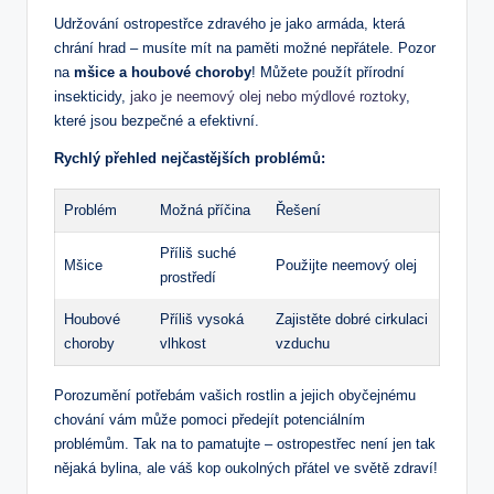
Udržování ostropestřce zdravého je jako armáda, která
chrání hrad – musíte mít na paměti možné nepřátele. Pozor
na
mšice a houbové choroby
! Můžete použít přírodní
insekticidy,
jako je neemový olej nebo mýdlové roztoky
,
které jsou bezpečné a efektivní.
Rychlý přehled nejčastějších problémů:
Problém
Možná příčina
Řešení
Příliš suché
Mšice
Použijte neemový olej
prostředí
Houbové
Příliš vysoká
Zajistěte dobré cirkulaci
choroby
vlhkost
vzduchu
Porozumění potřebám vašich rostlin a jejich obyčejnému
chování vám může pomoci předejít potenciálním
problémům. Tak na to pamatujte – ostropestřec není jen tak
nějaká bylina, ale váš kop oukolných přátel ve světě zdraví!