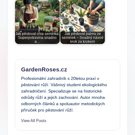
Jak pěstovat chia semínka:
Jak pěstovat palmu ze
Superpotravina snadno
semínek – Snadný návod
a…
krok za krokem
GardenRoses.cz
Profesionální zahradník s 20letou praxí v
pěstování růží. Vášnivý student ekologického
zahradničení. Specializuje se na historické
odrůdy růží a jejich zachování. Autor mnoha
odborných článků a spoluautor metodických
příruček pro pěstování růží.
View All Posts