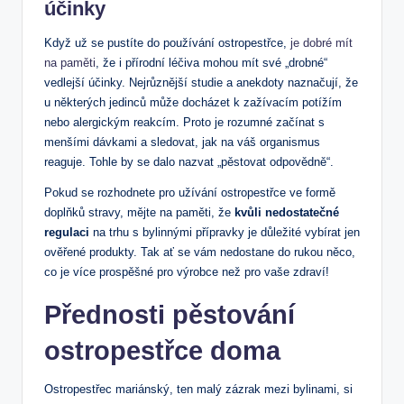
účinky
Když už se pustíte do používání ostropestřce,
je dobré mít
na paměti
, že i přírodní léčiva mohou mít své „drobné“
vedlejší účinky. Nejrůznější studie a anekdoty naznačují, že
u některých jedinců může docházet k zažívacím potížím
nebo alergickým reakcím. Proto je rozumné začínat s
menšími dávkami a sledovat, jak na váš organismus
reaguje. Tohle by se dalo nazvat „pěstovat odpovědně“.
Pokud se rozhodnete pro užívání ostropestřce ve formě
doplňků stravy, mějte na paměti, že
kvůli nedostatečné
regulaci
na trhu s bylinnými přípravky je důležité vybírat jen
ověřené produkty. Tak ať se vám nedostane do rukou něco,
co je více prospěšné pro výrobce než pro vaše zdraví!
Přednosti pěstování
ostropestřce doma
Ostropestřec mariánský, ten malý zázrak mezi bylinami, si