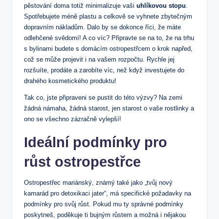
pěstování doma totiž minimalizuje vaši
uhlíkovou stopu
.
Spotřebujete méně plastu a celkově se vyhnete zbytečným
dopravním nákladům. Dalo by se dokonce říci, že máte
odlehčené svědomí! A co víc? Připravte se na to, že na trhu
s bylinami budete s domácím ostropestřcem o krok napřed,
což se může projevit i na vašem rozpočtu. Rychle jej
rozšuíte, prodáte a zarobíte víc, než když investujete do
drahého kosmetického produktu!
Tak co, jste připraveni se pustit do této výzvy? Na zemi
žádná námaha, žádná starost, jen starost o vaše rostlinky a
ono se všechno zázračně vylepší!
Ideální podmínky pro
růst ostropestřce
Ostropestřec mariánský, známý také jako „tvůj nový
kamarád pro detoxikaci jater“, má specifické požadavky na
podmínky pro svůj růst. Pokud mu ty správné podmínky
poskytneš, poděkuje ti bujným růstem a možná i nějakou