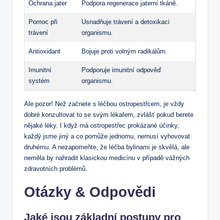
Ochrana jater
Podpora regenerace jaterní tkáně.
Pomoc při
Usnadňuje trávení a detoxikaci
trávení
organismu.
Antioxidant
Bojuje proti volným radikálům.
Imunitní
Podporuje imunitní odpověď
systém
organismu.
Ale pozor! Než začnete s léčbou ostropestřcem, je vždy
dobré konzultovat to se svým lékařem, zvlášť pokud berete
nějaké léky. I když má ostropestřec prokázané účinky,
každý jsme jiný a co pomůže jednomu, nemusí vyhovovat
druhému. A nezapomeňte, že léčba bylinami je skvělá, ale
neměla by nahradit klasickou medicínu v případě vážných
zdravotních problémů.
Otázky & Odpovědi
Jaké jsou základní postupy pro