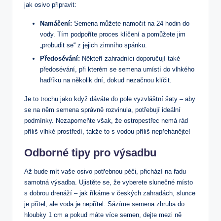
jak osivo připravit:
Namáčení:
Semena můžete namočit na 24 hodin do
vody. Tím podpoříte proces klíčení a pomůžete jim
„probudit se“ z jejich zimního spánku.
Předosévání:
Někteří zahradníci doporučují také
předosévání, při kterém se semena umístí do vlhkého
hadříku na několik dní, dokud nezačnou klíčit.
Je to trochu jako když dáváte do pole vyzvláštní šaty – aby
se na něm semena správně rozvinula, potřebují ideální
podmínky. Nezapomeňte však, že ostropestřec nemá rád
příliš vlhké prostředí, takže to s vodou příliš nepřehánějte!
Odborné tipy pro výsadbu
Až bude mít vaše osivo potřebnou péči, přichází na řadu
samotná výsadba. Ujistěte se, že vyberete slunečné místo
s dobrou drenáží – jak říkáme v českých zahradách, slunce
je přítel, ale voda je nepřítel. Sázíme semena zhruba do
hloubky 1 cm a pokud máte více semen, dejte mezi ně