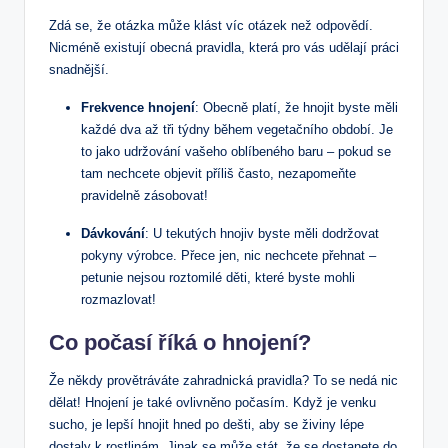
Zdá se, že otázka může klást víc otázek než odpovědí.
Nicméně existují obecná pravidla, která pro vás udělají práci
snadnější.
Frekvence hnojení
: Obecně platí, že hnojit byste měli
každé dva až tři týdny během vegetačního období. Je
to jako udržování vašeho oblíbeného baru – pokud se
tam nechcete objevit příliš často, nezapomeňte
pravidelně zásobovat!
Dávkování
: U tekutých hnojiv byste měli dodržovat
pokyny výrobce. Přece jen, nic nechcete přehnat –
petunie nejsou roztomilé děti, které byste mohli
rozmazlovat!
Co počasí říká o hnojení?
Že někdy provětráváte zahradnická pravidla? To se nedá nic
dělat! Hnojení je také ovlivněno počasím. Když je venku
sucho, je lepší hnojit hned po dešti, aby se živiny lépe
dostaly k rostlinám. Jinak se může stát, že se dostanete do