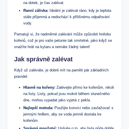
na dotek, je čas zalévat.
Ranní zálivka:
Ideální je zalévat ráno, kdy je teplota
stále příjemná a nedochází k přílišnému odpařování
vody.
Pamatují si, že nadměrné zalévání může způsobit hnilobu
kořenů, což je pro vaše petunie tak smrtelné, jako když se
snažíte hrát na kytaru a nemáte žádný talent!
Jak správně zalévat
Když už zaléváte, je dobré mít na paměti pár základních
pravidel:
Hlavně na kořeny:
Zalévejte přímo ke kořenům, nikoli
na listy. Listy, pokud jsou mokré během slunečného
dne, mohou vypadat jako vyjetá z pekla.
Nejlepší metoda:
Použijte konvici nebo zavlažovač s
jemným hrdlem, aby se voda jemně dostala ke
kořenům.
Správná množství:
Usilujte o to, aby byla půda dobře