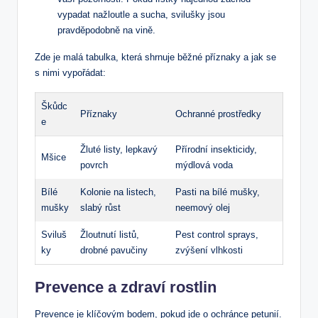
vypadat nažloutle a sucha, svilušky jsou
pravděpodobně na vině.
Zde je malá tabulka, která shrnuje běžné příznaky a jak se
s nimi vypořádat:
Škůdc
Příznaky
Ochranné prostředky
e
Žluté listy, lepkavý
Přírodní insekticidy,
Mšice
povrch
mýdlová voda
Bílé
Kolonie na listech,
Pasti na bílé mušky,
mušky
slabý růst
neemový olej
Sviluš
Žloutnutí listů,
Pest control sprays,
ky
drobné pavučiny
zvýšení vlhkosti
Prevence a zdraví rostlin
Prevence je klíčovým bodem, pokud jde o ochránce petunií.