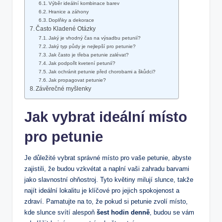
Výběr ideální kombinace barev
Hranice a záhony
Doplňky a dekorace
Často Kladené Otázky
Jaký je vhodný čas na výsadbu petunií?
Jaký typ půdy je nejlepší pro petunie?
Jak často je třeba petunie zalévat?
Jak podpořit kvetení petunií?
Jak ochránit petunie před chorobami a škůdci?
Jak propagovat petunie?
Závěrečné myšlenky
Jak vybrat ideální místo
pro petunie
Je důležité vybrat správné místo pro vaše petunie, abyste
zajistili, že budou vzkvétat a naplní vaši zahradu barvami
jako slavnostní ohňostroj. Tyto květiny milují slunce, takže
najít ideální lokalitu je klíčové pro jejich spokojenost a
zdraví. Pamatujte na to, že pokud si petunie zvolí místo,
kde slunce svítí alespoň
šest hodin denně
, budou se vám