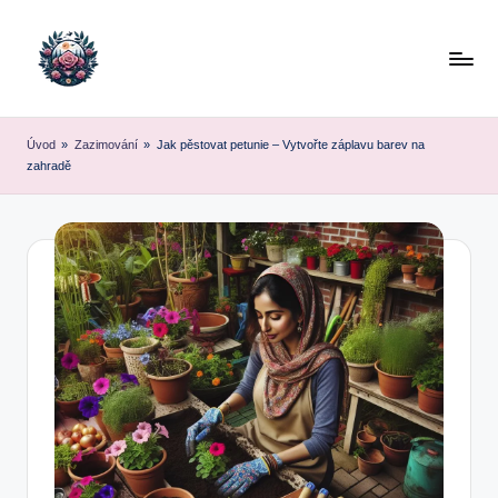
Skip
to
content
Úvod
»
Zazimování
»
Jak pěstovat petunie – Vytvořte záplavu barev na
zahradě