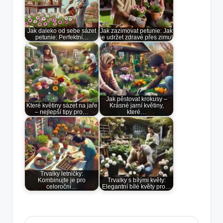
Jak daleko od sebe sázet
Jak zazimovat petunie: Jak
petunie: Perfektní…
je udržet zdravé přes zimu!
Jak pěstovat krokusy –
Které květiny sázet na jaře
Krásné jarní květiny,
– nejlepší tipy pro…
které…
Trvalky letničky:
Kombinujte je pro
Trvalky s bílými květy:
celoroční…
Elegantní bílé květy pro…