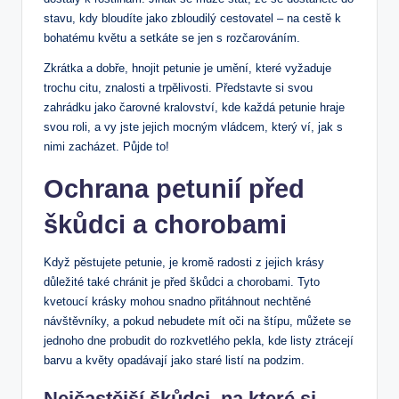
stavu, kdy bloudíte jako zbloudilý cestovatel – na cestě k
bohatému květu a setkáte se jen s rozčarováním.
Zkrátka a dobře, hnojit petunie je umění, které vyžaduje
trochu citu, znalosti a trpělivosti. Představte si svou
zahrádku jako čarovné kralovství, kde každá petunie hraje
svou roli, a vy jste jejich mocným vládcem, který ví, jak s
nimi zacházet. Půjde to!
Ochrana petunií před
škůdci a chorobami
Když pěstujete petunie, je kromě radosti z jejich krásy
důležité také chránit je před škůdci a chorobami. Tyto
kvetoucí krásky mohou snadno přitáhnout nechtěné
návštěvníky, a pokud nebudete mít oči na štípu, můžete se
jednoho dne probudit do rozkvetlého pekla, kde listy ztrácejí
barvu a květy opadávají jako staré listí na podzim.
Nejčastější škůdci, na které si