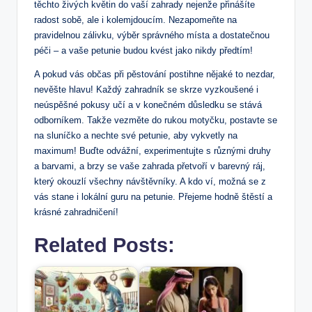
těchto živých květin do vaší zahrady nejenže přinášíte
radost sobě, ale i kolemjdoucím. Nezapomeňte na
pravidelnou zálivku, výběr správného místa a dostatečnou
péči – a vaše petunie budou kvést jako nikdy předtím!
A pokud vás občas při pěstování postihne nějaké to nezdar,
nevěšte hlavu! Každý zahradník se skrze vyzkoušené i
neúspěšné pokusy učí a v konečném důsledku se stává
odborníkem. Takže vezměte do rukou motyčku, postavte se
na sluníčko a nechte své petunie, aby vykvetly na
maximum! Buďte odvážní, experimentujte s různými druhy
a barvami, a brzy se vaše zahrada přetvoří v barevný ráj,
který okouzlí všechny návštěvníky. A kdo ví, možná se z
vás stane i lokální guru na petunie. Přejeme hodně štěstí a
krásné zahradničení!
Related Posts: