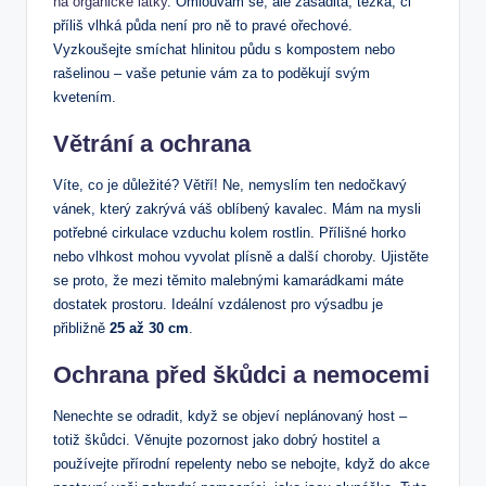
na organické látky
. Omlouvám se, ale zásaditá, těžká, či
příliš vlhká půda není pro ně to pravé ořechové.
Vyzkoušejte smíchat hlinitou půdu s kompostem nebo
rašelinou – vaše petunie vám za to poděkují svým
kvetením.
Větrání a ochrana
Víte, co je důležité? Větří! Ne, nemyslím ten nedočkavý
vánek, který zakrývá váš oblíbený kavalec. Mám na mysli
potřebné cirkulace vzduchu kolem rostlin. Přílišné horko
nebo vlhkost mohou vyvolat plísně a další choroby. Ujistěte
se proto, že mezi těmito malebnými kamarádkami máte
dostatek prostoru. Ideální vzdálenost pro výsadbu je
přibližně
25 až 30 cm
.
Ochrana před škůdci a nemocemi
Nenechte se odradit, když se objeví neplánovaný host –
totiž škůdci. Věnujte pozornost jako dobrý hostitel a
používejte přírodní repelenty nebo se nebojte, když do akce