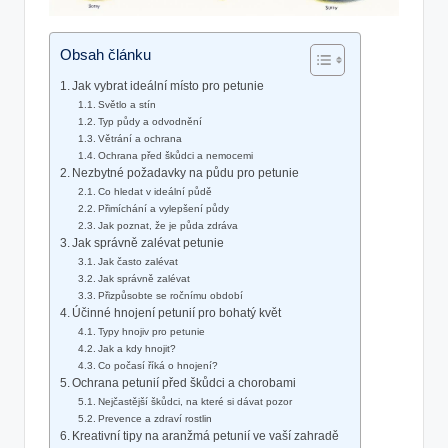
Obsah článku
Jak vybrat ideální místo pro petunie
Světlo a stín
Typ půdy a odvodnění
Větrání a ochrana
Ochrana před škůdci a nemocemi
Nezbytné požadavky na půdu pro petunie
Co hledat v ideální půdě
Přimíchání a vylepšení půdy
Jak poznat, že je půda zdráva
Jak správně zalévat petunie
Jak často zalévat
Jak správně zalévat
Přizpůsobte se ročnímu období
Účinné hnojení petunií pro bohatý květ
Typy hnojiv pro petunie
Jak a kdy hnojit?
Co počasí říká o hnojení?
Ochrana petunií před škůdci a chorobami
Nejčastější škůdci, na které si dávat pozor
Prevence a zdraví rostlin
Kreativní tipy na aranžmá petunií ve vaší zahradě