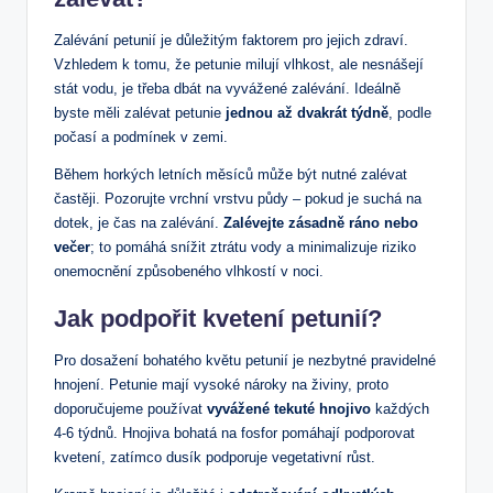
Zalévání petunií je důležitým faktorem pro jejich zdraví.
Vzhledem k tomu, že petunie milují vlhkost, ale nesnášejí
stát vodu, je třeba dbát na vyvážené zalévání. Ideálně
byste měli zalévat petunie
jednou až dvakrát týdně
, podle
počasí a podmínek v zemi.
Během horkých letních měsíců může být nutné zalévat
častěji. Pozorujte vrchní vrstvu půdy – pokud je suchá na
dotek, je čas na zalévání.
Zalévejte zásadně ráno nebo
večer
; to pomáhá snížit ztrátu vody a minimalizuje riziko
onemocnění způsobeného vlhkostí v noci.
Jak podpořit kvetení petunií?
Pro dosažení bohatého květu petunií je nezbytné pravidelné
hnojení. Petunie mají vysoké nároky na živiny, proto
doporučujeme používat
vyvážené tekuté hnojivo
každých
4-6 týdnů. Hnojiva bohatá na fosfor pomáhají podporovat
kvetení, zatímco dusík podporuje vegetativní růst.