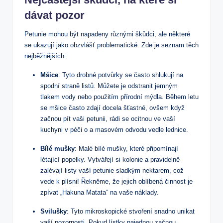
dávat pozor
Petunie mohou být napadeny různými škůdci, ale některé
se ukazují jako obzvlášť problematické. Zde je seznam těch
nejběžnějších:
Mšice
: Tyto drobné potvůrky se často shlukují na
spodní straně listů. Můžete je odstranit jemným
tlakem vody nebo použitím přírodní mýdla. Během letu
se mšice často zdají docela šťastné, ovšem když
začnou pít vaši petunii, rádi se ocitnou ve vaší
kuchyni v péči o a masovém odvodu vedle lednice.
Bílé mušky
: Malé bílé mušky, které připomínají
létající popelky. Vytvářejí si kolonie a pravidelně
zalévají listy vaší petunie sladkým nektarem, což
vede k plísni! Řekněme, že jejich oblíbená činnost je
zpívat „Hakuna Matata“ na vaše náklady.
Svilušky
: Tyto mikroskopické stvoření snadno unikat
vaší pozornosti. Pokud lístky najednou začnou