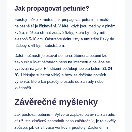
Jak propagovat petunie?
Existuje několik metod, jak propagovat petunie, z nichž
nejběžnější je
řízkování
. V létě, když jsou rostliny v plném
květu, můžete stříhat zdravé řízky, které by měly mít
alespoň 5-10 cm. Odstraňte dolní listy a umístěte řízky do
nádoby s vlhkým substrátem.
Další možností je osévat semena. Semena petunií lze
zakoupit v květinářstvích nebo na internetu a nejlépe se
vysévají na jaře. Při klíčení potřebují teplotu kolem
21-24
°C
. Udržujte substrát vlhký a brzy se dočkáte prvních
výhonků, které lze později přesadit do zahrady nebo
květináčů.
Závěrečné myšlenky
Jak pěstovat petunie – Vytvořte záplavu barev na zahradě,
ať už jste zkušený zahradník nebo začátečník
, je to skvělý
způsob, jak oživit vaše venkovní prostory. Začleněním