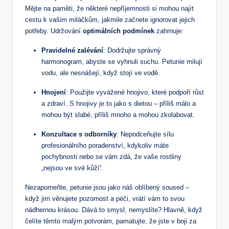
Mějte na paměti, že některé nepříjemnosti si mohou najít
cestu k vašim miláčkům, jakmile začnete ignorovat jejich
potřeby. Udržování
optimálních podmínek
zahrnuje:
Pravidelné zalévání
: Dodržujte správný
harmonogram, abyste se vyhnuli suchu. Petunie milují
vodu, ale nesnášejí, když stojí ve vodě.
Hnojení
: Použijte vyvážené hnojivo, které podpoří růst
a zdraví. S hnojivy je to jako s dietou – příliš málo a
mohou být slabé, příliš mnoho a mohou zkolabovat.
Konzultace s odborníky
: Nepodceňujte sílu
profesionálního poradenství, kdykoliv máte
pochybnosti nebo se vám zdá, že vaše rostliny
„nejsou ve své kůži“.
Nezapomeňte, petunie jsou jako náš oblíbený soused –
když jim věnujete pozornost a péči, vrátí vám to svou
nádhernou krásou. Dává to smysl, nemyslíte? Hlavně, když
čelíte těmto malým potvorám, pamatujte, že jste v boji za