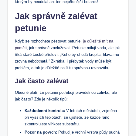
kterým by neodolal ani ten nejpřísnější botanik!
Jak správně zalévat
petunie
Když se rozhodnete pěstovat petunie,
je důležité mít na
paměti
, jak správně zavlažovat. Petunie milují vodu, ale jak
říká staré české přísloví: „Koho by chudá kropila, hlava mu
zrovna nebobtnatá.“ Zkrátka, i přebytek vody může být
problém, a tak je důležité najít tu správnou rovnováhu.
Jak často zalévat
Obecně platí, že petunie potřebují pravidelnou zálivku, ale
jak často? Zde je několik tipů:
Každodenní kontrola:
V letních měsících, zejména
při vyšších teplotách, se ujistěte, že každé ráno
zkontrolujete vlhkost substrátu.
Pozor na povrch:
Pokud je vrchní vrstva půdy suchá