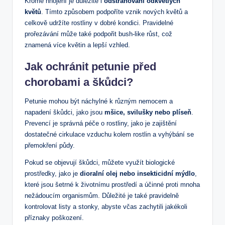
Kromě hnojení je důležité i
odstraňování odkvetlých
květů
. Tímto způsobem podpoříte vznik nových květů a
celkově udržíte rostliny v dobré kondici. Pravidelné
prořezávání může také podpořit bush-like růst, což
znamená více květin a lepší vzhled.
Jak ochránit petunie před
chorobami a škůdci?
Petunie mohou být náchylné k různým nemocem a
napadení škůdci, jako jsou
mšice, svilušky nebo plíseň
.
Prevencí je správná péče o rostliny, jako je zajištění
dostatečné cirkulace vzduchu kolem rostlin a vyhýbání se
přemokření půdy.
Pokud se objevují škůdci, můžete využít biologické
prostředky, jako je
dioralní olej nebo insekticidní mýdlo
,
které jsou šetrné k životnímu prostředí a účinné proti mnoha
nežádoucím organismům. Důležité je také pravidelně
kontrolovat listy a stonky, abyste včas zachytili jakékoli
příznaky poškození.