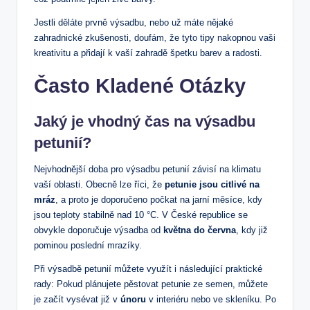
Jestli děláte prvně výsadbu, nebo už máte nějaké
zahradnické zkušenosti, doufám, že tyto tipy nakopnou vaši
kreativitu a přidají k vaší zahradě špetku barev a radosti.
Často Kladené Otázky
Jaký je vhodný čas na výsadbu
petunií?
Nejvhodnější doba pro výsadbu petunií závisí na klimatu
vaší oblasti. Obecně lze říci, že
petunie jsou citlivé na
mráz
, a proto je doporučeno počkat na jarní měsíce, kdy
jsou teploty stabilně nad 10 °C. V České republice se
obvykle doporučuje výsadba od
května do června
, kdy již
pominou poslední mrazíky.
Při výsadbě petunií můžete využít i následující praktické
rady: Pokud plánujete pěstovat petunie ze semen, můžete
je začít vysévat již v
únoru
v interiéru nebo ve skleníku. Po