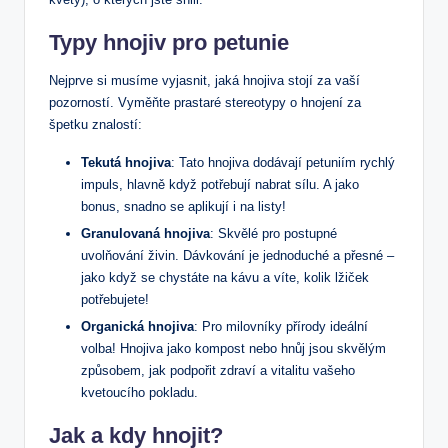
Typy hnojiv pro petunie
Nejprve si musíme vyjasnit, jaká hnojiva stojí za vaší
pozorností. Vyměňte prastaré stereotypy o hnojení za
špetku znalostí:
Tekutá hnojiva
: Tato hnojiva dodávají petuniím rychlý
impuls, hlavně když potřebují nabrat sílu. A jako
bonus, snadno se aplikují i na listy!
Granulovaná hnojiva
: Skvělé pro postupné
uvolňování živin. Dávkování je jednoduché a přesné –
jako když se chystáte na kávu a víte, kolik lžiček
potřebujete!
Organická hnojiva
: Pro milovníky přírody ideální
volba! Hnojiva jako kompost nebo hnůj jsou skvělým
způsobem, jak podpořit zdraví a vitalitu vašeho
kvetoucího pokladu.
Jak a kdy hnojit?