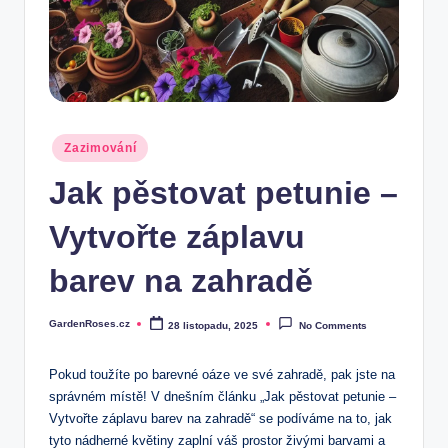
Posted
Zazimování
in
Jak pěstovat petunie –
Vytvořte záplavu
barev na zahradě
GardenRoses.cz
28 listopadu, 2025
No Comments
Posted
by
Pokud toužíte po barevné oáze ve své zahradě, pak jste na
správném místě! V dnešním článku „Jak pěstovat petunie –
Vytvořte záplavu barev na zahradě“ se podíváme na to, jak
tyto nádherné květiny zaplní váš prostor živými barvami a