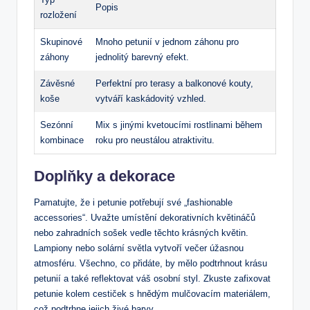
Popis
rozložení
Skupinové
Mnoho petunií v jednom záhonu pro
záhony
jednolitý barevný efekt.
Závěsné
Perfektní pro terasy a balkonové kouty,
koše
vytváří kaskádovitý vzhled.
Sezónní
Mix s jinými kvetoucími rostlinami během
kombinace
roku pro neustálou atraktivitu.
Doplňky a dekorace
Pamatujte, že i petunie potřebují své „fashionable
accessories“. Uvažte umístění dekorativních květináčů
nebo zahradních sošek vedle těchto krásných květin.
Lampiony nebo solární světla vytvoří večer úžasnou
atmosféru. Všechno, co přidáte, by mělo podtrhnout krásu
petunií a také reflektovat váš osobní styl. Zkuste zafixovat
petunie kolem cestiček s hnědým mulčovacím materiálem,
což podtrhne jejich živé barvy.