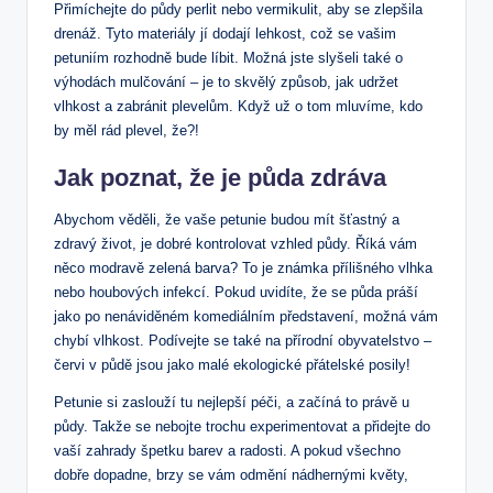
Přimíchejte do půdy perlit nebo vermikulit, aby se zlepšila
drenáž. Tyto materiály jí dodají lehkost, což se vašim
petuniím rozhodně bude líbit. Možná jste slyšeli také o
výhodách mulčování – je to skvělý způsob, jak udržet
vlhkost a zabránit plevelům. Když už o tom mluvíme, kdo
by měl rád plevel, že?!
Jak poznat, že je půda zdráva
Abychom věděli, že vaše petunie budou mít šťastný a
zdravý život, je dobré kontrolovat vzhled půdy. Říká vám
něco modravě zelená barva? To je známka přílišného vlhka
nebo houbových infekcí. Pokud uvidíte, že se půda práší
jako po nenáviděném komediálním představení, možná vám
chybí vlhkost. Podívejte se také na přírodní obyvatelstvo –
červi v půdě jsou jako malé ekologické přátelské posily!
Petunie si zaslouží tu nejlepší péči, a začíná to právě u
půdy. Takže se nebojte trochu experimentovat a přidejte do
vaší zahrady špetku barev a radosti. A pokud všechno
dobře dopadne, brzy se vám odmění nádhernými květy,