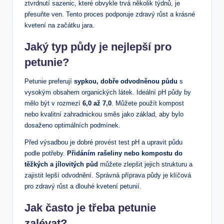
ztvrdnutí sazenic, které obvykle trvá několik týdnů, je
přesuňte ven. Tento proces podporuje zdravý růst a krásné
kvetení na začátku jara.
Jaký typ půdy je nejlepší pro
petunie?
Petunie preferují
sypkou, dobře odvodněnou půdu
s
vysokým obsahem organických látek. Ideální pH půdy by
mělo být v rozmezí
6,0 až 7,0
. Můžete použít kompost
nebo kvalitní zahradnickou směs jako základ, aby bylo
dosaženo optimálních podmínek.
Před výsadbou je dobré provést test pH a upravit půdu
podle potřeby.
Přidáním rašeliny nebo kompostu do
těžkých a jílovitých půd
můžete zlepšit jejich strukturu a
zajistit lepší odvodnění. Správná příprava půdy je klíčová
pro zdravý růst a dlouhé kvetení petunií.
Jak často je třeba petunie
zalévat?