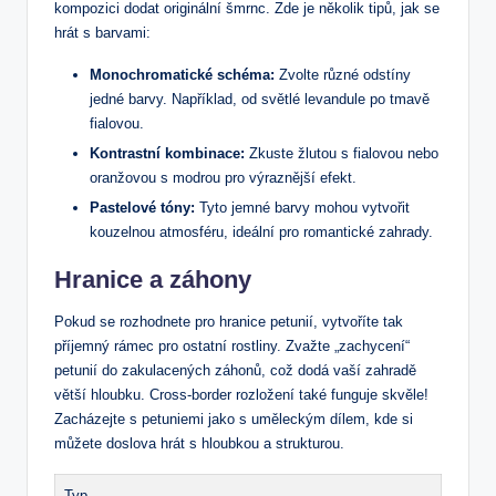
kompozici dodat originální šmrnc. Zde je několik tipů, jak se
hrát s barvami:
Monochromatické schéma:
Zvolte různé odstíny
jedné barvy. Například, od světlé levandule po tmavě
fialovou.
Kontrastní kombinace:
Zkuste žlutou s fialovou nebo
oranžovou s modrou pro výraznější efekt.
Pastelové tóny:
Tyto jemné barvy mohou vytvořit
kouzelnou atmosféru, ideální pro romantické zahrady.
Hranice a záhony
Pokud se rozhodnete pro hranice petunií, vytvoříte tak
příjemný rámec pro ostatní rostliny. Zvažte „zachycení“
petunií do zakulacených záhonů, což dodá vaší zahradě
větší hloubku. Cross-border rozložení také funguje skvěle!
Zacházejte s petuniemi jako s uměleckým dílem, kde si
můžete doslova hrát s hloubkou a strukturou.
Typ