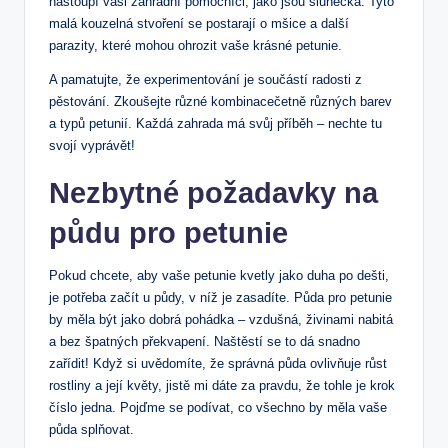
nastoupí vaši zahradní pomocníci, jako jsou slunéčka. Tyto
malá kouzelná stvoření se postarají o mšice a další
parazity, které mohou ohrozit vaše krásné petunie.
A pamatujte, že experimentování je součástí radosti z
pěstování. Zkoušejte různé kombinacečetně různých barev
a typů petunií. Každá zahrada má svůj příběh – nechte tu
svojí vyprávět!
Nezbytné požadavky na
půdu pro petunie
Pokud chcete, aby vaše petunie kvetly jako duha po dešti,
je potřeba začít u půdy, v níž je zasadíte. Půda pro petunie
by měla být jako dobrá pohádka – vzdušná, živinami nabitá
a bez špatných překvapení. Naštěstí se to dá snadno
zařídit! Když si uvědomíte, že správná půda ovlivňuje růst
rostliny a její květy, jistě mi dáte za pravdu, že tohle je krok
číslo jedna. Pojďme se podívat, co všechno by měla vaše
půda splňovat.