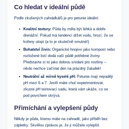
Co hledat v ideální půdě
Podle zkušených zahrádkářů je pro petunie ideální:
Kvalitní textury:
Půda by měla být lehká a dobře
drenážní. Pokud má tendenci držet vodu, hrozí, že se
kořeny utopí (a to je skutečně smutné!).
Bohatství živin:
Organické hnojivo jako kompost nebo
rozložené listí dodá vaší půdě potřebné živiny.
Představte si to jako dobrou snídani pro rostliny –
nikdo nechce začínat den na prázdný žaludek!
Neutrální až mírně kyselé pH:
Petunie mají nejraději
pH mezi 6 a 7. Jestli máte chuť experimentovat,
zkuste pH testovací sadu, která vám ukáže, co se
pod povrchem skrývá.
Přimíchání a vylepšení půdy
Někdy je půda, kterou máte na zahradě, jako příběh bez
zápletky. Skvělou zprávou je, že ji můžete vylepšit.