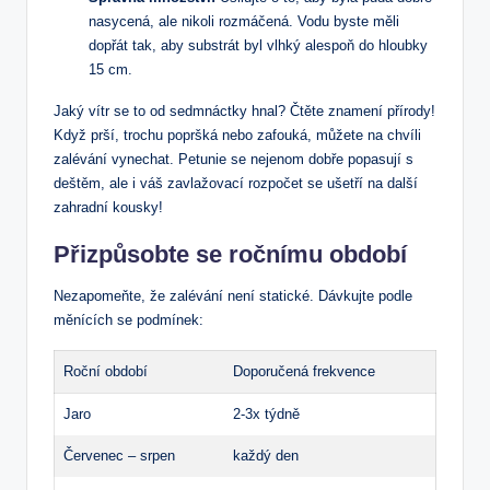
nasycená, ale nikoli rozmáčená. Vodu byste měli
dopřát tak, aby substrát byl vlhký alespoň do hloubky
15 cm.
Jaký vítr se to od sedmnáctky hnal? Čtěte znamení přírody!
Když prší, trochu popršká nebo zafouká, můžete na chvíli
zalévání vynechat. Petunie se nejenom dobře popasují s
deštěm, ale i váš zavlažovací rozpočet se ušetří na další
zahradní kousky!
Přizpůsobte se ročnímu období
Nezapomeňte, že zalévání není statické. Dávkujte podle
měnících se podmínek:
Roční období
Doporučená frekvence
Jaro
2-3x týdně
Červenec – srpen
každý den