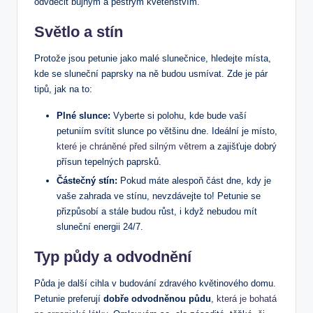
odvděčit bujným a pestrým květenstvím.
Světlo a stín
Protože jsou petunie jako malé slunečnice, hledejte místa,
kde se sluneční paprsky na ně budou usmívat. Zde je pár
tipů, jak na to:
Plné slunce:
Vyberte si polohu, kde bude vaší
petuniím svítit slunce po většinu dne. Ideální je místo,
které je chráněné před silným větrem
a zajišťuje dobrý
přísun tepelných paprsků.
Částečný stín:
Pokud máte alespoň část dne, kdy je
vaše zahrada ve stínu, nevzdávejte to! Petunie se
přizpůsobí a stále budou růst, i když nebudou mít
sluneční energii 24/7.
Typ půdy a odvodnění
Půda je další cihla v budování zdravého květinového domu.
Petunie preferují
dobře odvodněnou půdu
,
která je bohatá