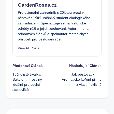
GardenRoses.cz
Profesionální zahradník s 20letou praxí v
pěstování růží. Vášnivý student ekologického
zahradničení. Specializuje se na historické
odrůdy růží a jejich zachování. Autor mnoha
odborných článků a spoluautor metodických
příruček pro pěstování růží.
View All Posts
Post
Předchozí Článek
Následující Článek
Tučnolisté trvalky:
Jak pěstovat kmín:
navigation
Sukulentní rostliny
Aromatické koření přímo
ideální pro suchá
z vlastní sklizně
stanoviště