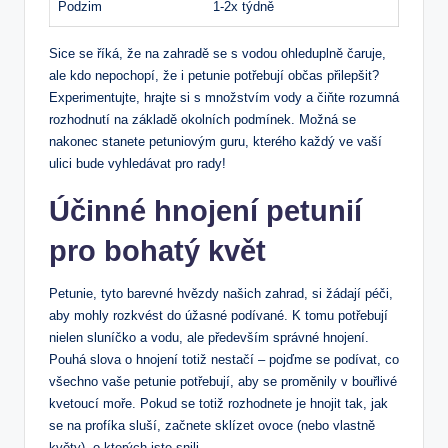
Podzim
1-2x týdně
Sice se říká, že na zahradě se s vodou ohleduplně čaruje,
ale kdo nepochopí, že i petunie potřebují občas přilepšit?
Experimentujte, hrajte si s množstvím vody a čiňte rozumná
rozhodnutí na základě okolních podmínek. Možná se
nakonec stanete petuniovým guru, kterého každý ve vaší
ulici bude vyhledávat pro rady!
Účinné hnojení petunií
pro bohatý květ
Petunie, tyto barevné hvězdy našich zahrad, si žádají péči,
aby mohly rozkvést do úžasné podívané. K tomu potřebují
nielen sluníčko a vodu, ale především správné hnojení.
Pouhá slova o hnojení totiž nestačí – pojďme se podívat, co
všechno vaše petunie potřebují, aby se proměnily v bouřlivé
kvetoucí moře. Pokud se totiž rozhodnete je hnojit tak, jak
se na profíka sluší, začnete sklízet ovoce (nebo vlastně
květy), o kterých jste snili.