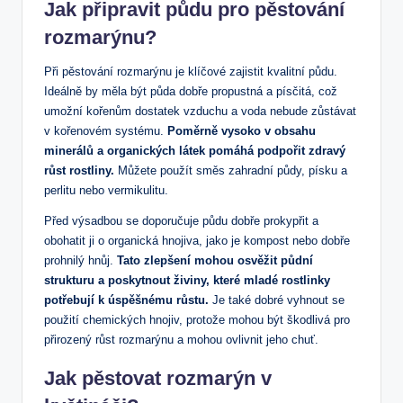
Jak připravit půdu pro pěstování
rozmarýnu?
Při pěstování rozmarýnu je klíčové zajistit kvalitní půdu.
Ideálně by měla být půda dobře propustná a písčitá, což
umožní kořenům dostatek vzduchu a voda nebude zůstávat
v kořenovém systému.
Poměrně vysoko v obsahu
minerálů a organických látek pomáhá podpořit zdravý
růst rostliny.
Můžete použít směs zahradní půdy, písku a
perlitu nebo vermikulitu.
Před výsadbou se doporučuje půdu dobře prokypřit a
obohatit ji o organická hnojiva, jako je kompost nebo dobře
prohnilý hnůj.
Tato zlepšení mohou osvěžit půdní
strukturu a poskytnout živiny, které mladé rostlinky
potřebují k úspěšnému růstu.
Je také dobré vyhnout se
použití chemických hnojiv, protože mohou být škodlivá pro
přirozený růst rozmarýnu a mohou ovlivnit jeho chuť.
Jak pěstovat rozmarýn v