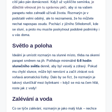
cítil jako pán domácnosti. Když už vyklíčíte semínka,
je
důležité věnovat jim tu správnou péči
, aby si na vašem
parapetu nebo zahradě užívali života. Rozmarýn je v
podstatě velmi odolný, ale to neznamená, že ho můžete
nechat napospas osudu. Pochází z jižního Středomoří, kde
se sluní, a proto mu musíte poskytnout podobné podmínky i
u vás doma.
Světlo a poloha
Ideální je umístit rozmarýn na slunné místo, třeba na okenní
parapet směrem na jih. Potřebuje minimálně
6-8 hodin
slunečního světla
denně, aby byl veselý a zdravý. Pokud
mu chybí slunce, může být nervózní a začít ztrácet svá
voňavá aromatická lístky. Dalo by se říct, že rozmarýn je
takový sluníčkář mezi bylinkami – když se má na čem hřát,
roste jak z vody!
Zalévání a voda
Co se týče zalévání, rozmarýn je jako malý kluk – nechce