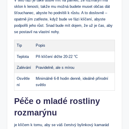
V této fázi je také dobré mít na paměti, že rozmarýn má
sklon k lenosti, takže mu možná budete muset občas dát
šťouchanec, abyste ho podnítili k růstu. A to doslovně –
opatrně jím zatřeste, když bude ve fázi klíčení, abyste
podpořili jeho růst. Snad bude mít dojem, že už je čas, aby
se postavil na vlastní nohy.
Tip
Popis
Teplota
Při klíčení držte 20-22 °C
Zalévání
Pravidelně, ale s mírou
Osvětle
Minimálně 6-8 hodin denně, ideálně přírodní
ní
světlo
Péče o mladé rostliny
rozmarýnu
je klíčem k tomu, aby se váš čerstvý bylinkový kamarád