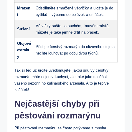
Mrazen
Odstřihněte zmražené větvičky a uložte je do
í
pytlíků – výborné do polévek a omáček.
Větvičky sušte na suchém, tmavém místě;
Sušení
můžete je také jemně drtit na prášek.
Olejové
Přidejte čerstvý rozmarýn do olivového oleje a
extrakt
nechte louhovat po dobu dvou týdnů.
y
Tak si teď už určitě uvědomujete, jakou sílu vy čerstvý
rozmarýn máte nejen v kuchyni, ale také jako součást
vašeho sezonního kulinářského arzenálu. A to je teprve
začátek!
Nejčastější chyby při
pěstování rozmarýnu
Při pěstování rozmarýnu se často potýkáme s mnoha