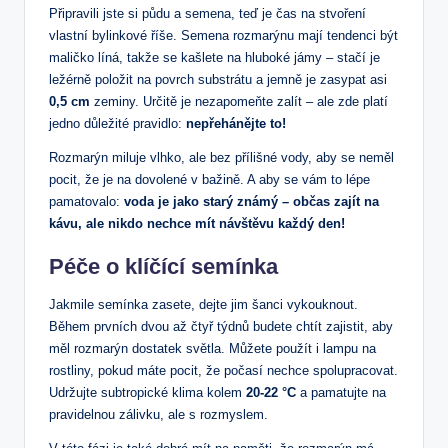
Připravili jste si půdu a semena, teď je čas na stvoření
vlastní bylinkové říše. Semena rozmarýnu mají tendenci být
maličko líná, takže se kašlete na hluboké jámy – stačí je
ležérně položit na povrch substrátu a jemně je zasypat asi
0,5 cm
zeminy. Určitě je nezapomeňte zalít – ale zde platí
jedno důležité pravidlo:
nepřehánějte to!
Rozmarýn miluje vlhko, ale bez přílišné vody, aby se neměl
pocit, že je na dovolené v bažině. A aby se vám to lépe
pamatovalo:
voda je jako starý známý – občas zajít na
kávu, ale nikdo nechce mít návštěvu každý den!
Péče o klíčící semínka
Jakmile semínka zasete, dejte jim šanci vykouknout.
Během prvních dvou až čtyř týdnů budete chtít zajistit, aby
měl rozmarýn dostatek světla. Můžete použít i lampu na
rostliny, pokud máte pocit, že počasí nechce spolupracovat.
Udržujte subtropické klima kolem
20-22 °C
a pamatujte na
pravidelnou zálivku, ale s rozmyslem.