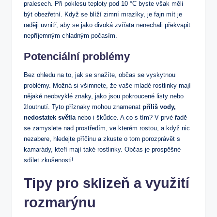
pralesech. Při poklesu teploty pod 10 °C byste však měli
být obezřetní. Když se blíží zimní mrazíky, je fajn mít je
raději uvnitř, aby se jako divoká zvířata nenechali překvapit
nepříjemným chladným počasím.
Potenciální problémy
Bez ohledu na to, jak se snažíte, občas se vyskytnou
problémy. Možná si všimnete, že vaše mladé rostlinky mají
nějaké neobvyklé znaky, jako jsou pokroucené listy nebo
žloutnutí. Tyto příznaky mohou znamenat
příliš vody,
nedostatek světla
nebo i škůdce. A co s tím? V prvé řadě
se zamyslete nad prostředím, ve kterém rostou, a když nic
nezabere, hledejte příčinu a zkuste o tom porozprávět s
kamarády, kteří mají také rostlinky. Občas je prospěšné
sdílet zkušenosti!
Tipy pro sklizeň a využití
rozmarýnu