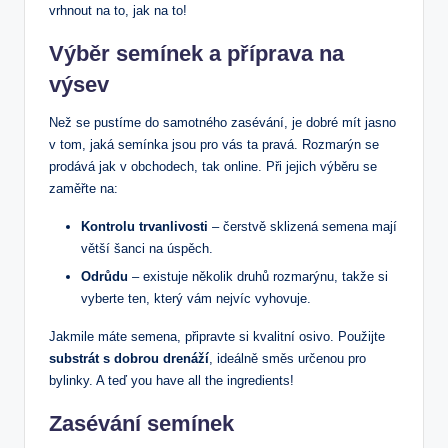
vrhnout na to, jak na to!
Výběr semínek a příprava na
výsev
Než se pustíme do samotného zasévání, je dobré mít jasno
v tom, jaká semínka jsou pro vás ta pravá. Rozmarýn se
prodává jak v obchodech, tak online. Při jejich výběru se
zaměřte na:
Kontrolu trvanlivosti
– čerstvě sklizená semena mají
větší šanci na úspěch.
Odrůdu
– existuje několik druhů rozmarýnu, takže si
vyberte ten, který vám nejvíc vyhovuje.
Jakmile máte semena, připravte si kvalitní osivo. Použijte
substrát s dobrou drenáží
, ideálně směs určenou pro
bylinky. A teď you have all the ingredients!
Zasévání semínek