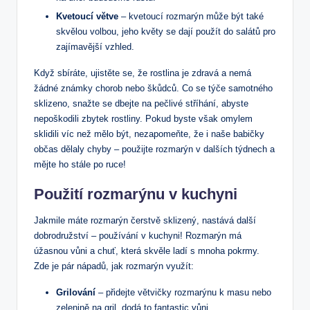
Kvetoucí větve
– kvetoucí rozmarýn může být také
skvělou volbou, jeho květy se dají použít do salátů pro
zajímavější vzhled.
Když sbíráte, ujistěte se, že rostlina je zdravá a nemá
žádné známky chorob nebo škůdců. Co se týče samotného
sklizeno, snažte se dbejte na pečlivé stříhání, abyste
nepoškodili zbytek rostliny. Pokud byste však omylem
sklidili víc než mělo být, nezapomeňte, že i naše babičky
občas dělaly chyby – použijte rozmarýn v dalších týdnech a
mějte ho stále po ruce!
Použití rozmarýnu v kuchyni
Jakmile máte rozmarýn čerstvě sklizený, nastává další
dobrodružství – používání v kuchyni! Rozmarýn má
úžasnou vůni a chuť, která skvěle ladí s mnoha pokrmy.
Zde je pár nápadů, jak rozmarýn využít:
Grilování
– přidejte větvičky rozmarýnu k masu nebo
zelenině na gril, dodá to fantastic vůni.