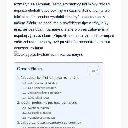
rozmarýn ze semínek. Tento aromatický bylinkový poklad
nejenže obohatí vaše pokrmy o nezaměnitelné aroma, ale
také si s ním snadno vyzdobíte kuchyň nebo balkon. V
našem článku se podělíme o osvědčené tipy a triky, díky
nimž se pěstování rozmarýnu stane pro vás zábavným a
uspokojivým zážitkem. Připravte se na to, že transformujete
vaše zahradní nebo bytové prostředí a obohatíte ho o tuto
výraznou bylinku!
Obsah článku
Jak vybrat kvalitní semínka rozmarýnu
Jaké vlastnosti hledat?
Kde semínka koupit?
Jak uchovávat semínka?
Závěrečná rada
Ideální podmínky pro růst rozmarýnu
Světlo a teplota
Substrát a zálivka
Vzdušnost a hnojivo
Jak správně zasít rozmarýn ze semínek
Výběr semínek a příprava na výsev