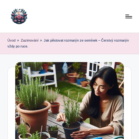
Skip
to
content
Úvod
»
Zazimování
»
Jak pěstovat rozmarýn ze semínek – Čerstvý rozmarýn
vždy po ruce.