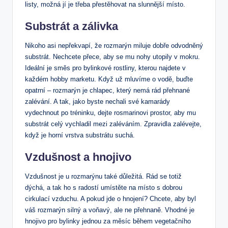
listy, možná jí je třeba přestěhovat na slunnější místo.
Substrát a zálivka
Nikoho asi nepřekvapí, že rozmarýn miluje dobře odvodněný
substrát. Nechcete přece, aby se mu nohy utopily v mokru.
Ideální je směs pro bylinkové rostliny, kterou najdete v
každém hobby marketu. Když už mluvíme o vodě, buďte
opatrní – rozmarýn je chlapec, který nemá rád přehnané
zalévání. A tak, jako byste nechali své kamarády
vydechnout po tréninku, dejte rosmarinovi prostor, aby mu
substrát celý vychladil mezi zaléváním. Zpravidla zalévejte,
když je horní vrstva substrátu suchá.
Vzdušnost a hnojivo
Vzdušnost je u rozmarýnu také důležitá. Rád se totiž
dýchá, a tak ho s radostí umístěte na místo s dobrou
cirkulací vzduchu. A pokud jde o hnojení? Chcete, aby byl
váš rozmarýn silný a voňavý, ale ne přehnaně. Vhodné je
hnojivo pro bylinky jednou za měsíc během vegetačního