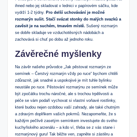
ihned nebo jej skladovat v lednici v papírovém sáčku, kde
vydrží 1-2 týdny.
Pro delší uchovávání je možné
rozmarýn sušit. Stačí svázat stonky do malých svazků a
zavěsit je na suchém, tmavém místě.
Sušený rozmarýn
se dobře skladuje ve vzduchotěsných nádobách a
zachovává si chuť po dobu až jednoho roku.
Závěrečné myšlenky
Na závěr našeho průvodce „Jak pěstovat rozmarýn ze
semínek – Čerstvý rozmarýn vždy po ruce“ bychom chtěli
zdůraznit, jak snadné a uspokojivé je mít tuhle bylinku
neustále po ruce. Pěstování rozmarýnu ze semínek může
být zpočátku trochu náročné, ale s trochou trpělivosti a
péče se vám podaří vychovat si vlastní voňavé rostlinky,
které budou nejen ozdobou vaší zahrady, ale také chutným
a zdravým doplňkem vašich pokrmů. Nezapomeňte, že s
každým pečlivě zasetým semínkem investujete do svého
kuchyňského arzenálu – a kdo ví, třeba se z vás stane i
rozmarýnový guru! Tak běžte ven, zapněte si zástěru a