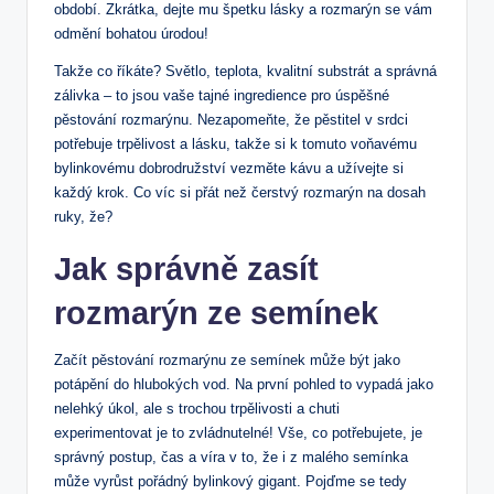
období. Zkrátka, dejte mu špetku lásky a rozmarýn se vám
odmění bohatou úrodou!
Takže co říkáte? Světlo, teplota, kvalitní substrát a správná
zálivka – to jsou vaše tajné ingredience pro úspěšné
pěstování rozmarýnu. Nezapomeňte, že pěstitel v srdci
potřebuje trpělivost a lásku, takže si k tomuto voňavému
bylinkovému dobrodružství vezměte kávu a užívejte si
každý krok. Co víc si přát než čerstvý rozmarýn na dosah
ruky, že?
Jak správně zasít
rozmarýn ze semínek
Začít pěstování rozmarýnu ze semínek může být jako
potápění do hlubokých vod. Na první pohled to vypadá jako
nelehký úkol, ale s trochou trpělivosti a chuti
experimentovat je to zvládnutelné! Vše, co potřebujete, je
správný postup, čas a víra v to, že i z malého semínka
může vyrůst pořádný bylinkový gigant. Pojďme se tedy