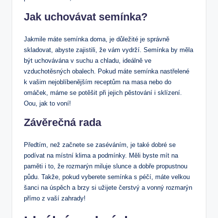
Jak uchovávat semínka?
Jakmile máte semínka doma, je důležité je správně
skladovat, abyste zajistili, že vám vydrží. Semínka by měla
být uchovávána v suchu a chladu, ideálně ve
vzduchotěsných obalech. Pokud máte semínka nastřelené
k vašim nejoblíbenějším receptům na masa nebo do
omáček, máme se potěšit při jejich pěstování i sklízení.
Oou, jak to voní!
Závěrečná rada
Předtím, než začnete se zaséváním, je také dobré se
podívat na místní klima a podmínky. Měli byste mít na
paměti i to, že rozmarýn miluje slunce a dobře propustnou
půdu. Takže, pokud vyberete semínka s péčí, máte velkou
šanci na úspěch a brzy si užijete čerstvý a vonný rozmarýn
přímo z vaší zahrady!