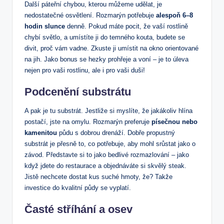
Další páteřní chybou, kterou můžeme udělat, je
nedostatečné osvětlení. Rozmarýn potřebuje
alespoň 6–8
hodin slunce
denně. Pokud máte pocit, že vaší rostlině
chybí světlo, a umístíte ji do temného kouta, budete se
divit, proč vám vadne. Zkuste ji umístit na okno orientované
na jih. Jako bonus se hezky prohřeje a voní – je to úleva
nejen pro vaši rostlinu, ale i pro vaši duši!
Podcenění substrátu
A pak je tu substrát. Jestliže si myslíte, že jakákoliv hlína
postačí, jste na omylu. Rozmarýn preferuje
písečnou nebo
kamenitou
půdu s dobrou drenáží. Dobře propustný
substrát je přesně to, co potřebuje, aby mohl srůstat jako o
závod. Představte si to jako bedlivé rozmazlování – jako
když jdete do restaurace a objednáváte si skvělý steak.
Jistě nechcete dostat kus suché hmoty, že? Takže
investice do kvalitní půdy se vyplatí.
Časté stříhání a osev