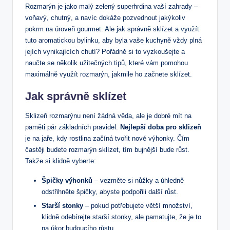
Rozmarýn je jako malý zelený superhrdina vaší zahrady –
voňavý, chutný, a navíc dokáže pozvednout jakýkoliv
pokrm na úroveň gourmet. Ale jak správně sklízet a využít
tuto aromatickou bylinku, aby byla vaše kuchyně vždy plná
jejích vynikajících chutí? Pořádně si to vyzkoušejte a
naučte se několik užitečných tipů, které vám pomohou
maximálně využít rozmarýn, jakmile ho začnete sklízet.
Jak správně sklízet
Sklizeň rozmarýnu není žádná věda, ale je dobré mít na
paměti pár základních pravidel.
Nejlepší doba pro sklizeň
je na jaře, kdy rostlina začíná tvořit nové výhonky. Čím
častěji budete rozmarýn sklízet, tím bujnější bude růst.
Takže si klidně vyberte:
Špičky výhonků
– vezměte si nůžky a úhledně
odstřihněte špičky, abyste podpořili další růst.
Starší stonky
– pokud potřebujete větší množství,
klidně odebírejte starší stonky, ale pamatujte, že je to
na úkor budoucího růstu.