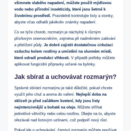
všimnete slabého napadení, můžete použít mýdlovou
vodu nebo přírodní insekticidy, které jsou šetrné k
životnímu prostředí.
Pravidelně kontrolujte listy a stonky,
abyste včas odhalili jakékoliv známky napadení.
Co se týče chorob, rozmarýn je náchylný k různým
plísňovým onemocněním, zejména při nadměrném zalévání
a přetížení půdy.
Je dobré zajistit dostatečnou cirkulaci
vzduchu kolem rostliny a umístění na slunném místě,
které odradí produkci vlhkosti.
V případě potřeby můžete
aplikovat fungicidní přípravky určené na bylinky.
Jak sbírat a uchovávat rozmarýn?
Správné sbírání rozmarýnu je také důležité, pokud chcete
využít jeho chuť a aroma do vaření.
Nejlepší doba na
sklizeň je před začátkem kvetení, kdy jsou listy
nejintenzivnější a bohaté na oleje.
Můžete stříhat
jednotlivé větvičky nebo celou rostlinu. Dbejte na to, abyste
ořezávali nad listovým uzlinami, což podpoří nový růst.
Pokud jde o uchovávání, čerstvý rozmarýn můžete používat