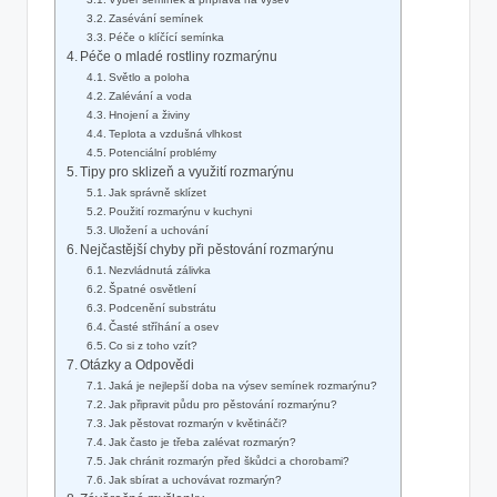
Zasévání semínek
Péče o klíčící semínka
Péče o mladé rostliny rozmarýnu
Světlo a poloha
Zalévání a voda
Hnojení a živiny
Teplota a vzdušná vlhkost
Potenciální problémy
Tipy pro sklizeň a využití rozmarýnu
Jak správně sklízet
Použití rozmarýnu v kuchyni
Uložení a uchování
Nejčastější chyby při pěstování rozmarýnu
Nezvládnutá zálivka
Špatné osvětlení
Podcenění substrátu
Časté stříhání a osev
Co si z toho vzít?
Otázky a Odpovědi
Jaká je nejlepší doba na výsev semínek rozmarýnu?
Jak připravit půdu pro pěstování rozmarýnu?
Jak pěstovat rozmarýn v květináči?
Jak často je třeba zalévat rozmarýn?
Jak chránit rozmarýn před škůdci a chorobami?
Jak sbírat a uchovávat rozmarýn?