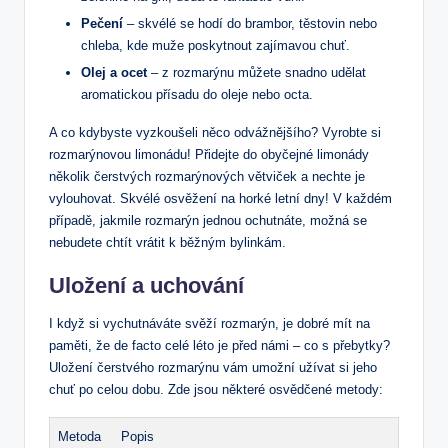
Pečení
– skvélé se hodí do brambor, těstovin nebo
chleba, kde muže poskytnout zajímavou chuť.
Olej a ocet
– z rozmarýnu můžete snadno udělat
aromatickou přísadu do oleje nebo octa.
A co kdybyste vyzkoušeli něco odvážnějšího? Vyrobte si
rozmarýnovou limonádu! Přidejte do obyčejné limonády
několik čerstvých rozmarýnových větviček a nechte je
vylouhovat. Skvélé osvěžení na horké letní dny! V každém
případě, jakmile rozmarýn jednou ochutnáte, možná se
nebudete chtít vrátit k běžným bylinkám.
Uložení a uchování
I když si vychutnáváte svěží rozmarýn, je dobré mít na
paměti, že de facto celé léto je před námi – co s přebytky?
Uložení čerstvého rozmarýnu vám umožní užívat si jeho
chuť po celou dobu. Zde jsou některé osvědčené metody:
Metoda
Popis