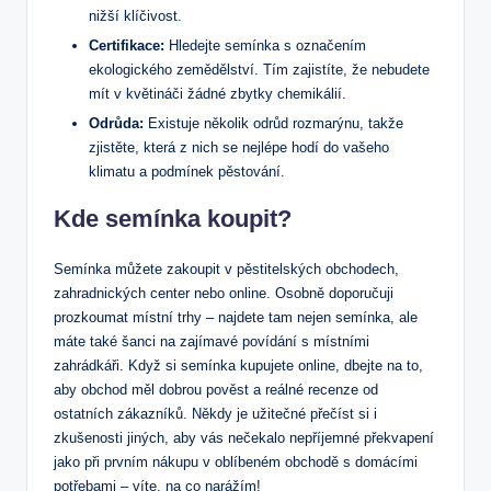
nižší klíčivost.
Certifikace:
Hledejte semínka s označením
ekologického zemědělství. Tím zajistíte, že nebudete
mít v květináči žádné zbytky chemikálií.
Odrůda:
Existuje několik odrůd rozmarýnu, takže
zjistěte, která z nich se nejlépe hodí do vašeho
klimatu a podmínek pěstování.
Kde semínka koupit?
Semínka můžete zakoupit v pěstitelských obchodech,
zahradnických center nebo online. Osobně doporučuji
prozkoumat místní trhy – najdete tam nejen semínka, ale
máte také šanci na zajímavé povídání s místními
zahrádkáři. Když si semínka kupujete online, dbejte na to,
aby obchod měl dobrou pověst a reálné recenze od
ostatních zákazníků. Někdy je užitečné přečíst si i
zkušenosti jiných, aby vás nečekalo nepříjemné překvapení
jako při prvním nákupu v oblíbeném obchodě s domácími
potřebami – víte, na co narážím!