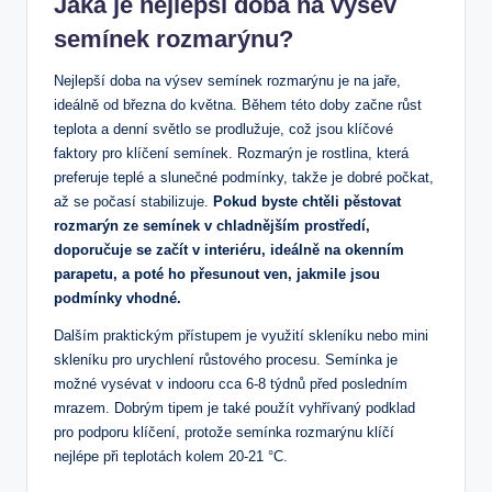
Jaká je nejlepší doba na výsev
semínek rozmarýnu?
Nejlepší doba na výsev semínek rozmarýnu je na jaře,
ideálně od března do května. Během této doby začne růst
teplota a denní světlo se prodlužuje, což jsou klíčové
faktory pro klíčení semínek. Rozmarýn je rostlina, která
preferuje teplé a slunečné podmínky, takže je dobré počkat,
až se počasí stabilizuje.
Pokud byste chtěli pěstovat
rozmarýn ze semínek v chladnějším prostředí,
doporučuje se začít v interiéru, ideálně na okenním
parapetu, a poté ho přesunout ven, jakmile jsou
podmínky vhodné.
Dalším praktickým přístupem je využití skleníku nebo mini
skleníku pro urychlení růstového procesu. Semínka je
možné vysévat v indooru cca 6-8 týdnů před posledním
mrazem. Dobrým tipem je také použít vyhřívaný podklad
pro podporu klíčení, protože semínka rozmarýnu klíčí
nejlépe při teplotách kolem 20-21 °C.