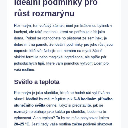
Ideální podmínky pro
růst rozmarýnu
Rozmarýn, ten voňavý zázrak, není jen královnou bylinek v
kuchyni, ale také rostlinou, která se potřebuje cítit jako
doma. Pokud se rozhodnete ho pěstovat ze semínek, je
dobré mít na paměti, že ideální podmínky pro jeho růst jsou
naprosto klíčové. Nebojte se, nemám na mysli žádné
složité formule nebo magické ingredience, ale spíše pár
jednoduchých tipů, které vám pomohou vytvořit Eden pro
vaši rostlinu.
Světlo a teplota
Rozmarýn je jako sluníčko, které se hodně rád vyhřívá na
slunci. Ideálně by měl mít přístup k
6–8 hodinám přímého
slunečního světla
denně. Když si představíte, jak se
rozmarýn protahuje jako kočka po sluníčku, bude mu to
vyhovovat. A co teplota? Ta by se měla pohybovat kolem
20–25 °C
. Jestli tedy vaše rostlina začne podivně shazovat