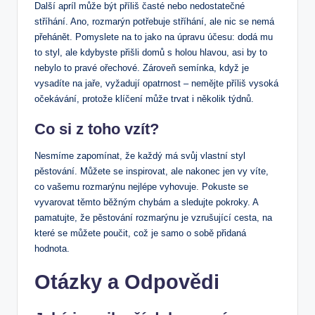
Další apríl může být příliš časté nebo nedostatečné
stříhání. Ano, rozmarýn potřebuje stříhání, ale nic se nemá
přehánět. Pomyslete na to jako na úpravu účesu: dodá mu
to styl, ale kdybyste přišli domů s holou hlavou, asi by to
nebylo to pravé ořechové. Zároveň semínka, když je
vysadíte na jaře, vyžadují opatrnost – nemějte příliš vysoká
očekávání, protože klíčení může trvat i několik týdnů.
Co si z toho vzít?
Nesmíme zapomínat, že každý má svůj vlastní styl
pěstování. Můžete se inspirovat, ale nakonec jen vy víte,
co vašemu rozmarýnu nejlépe vyhovuje. Pokuste se
vyvarovat těmto běžným chybám a sledujte pokroky. A
pamatujte, že pěstování rozmarýnu je vzrušující cesta, na
které se můžete poučit, což je samo o sobě přidaná
hodnota.
Otázky a Odpovědi