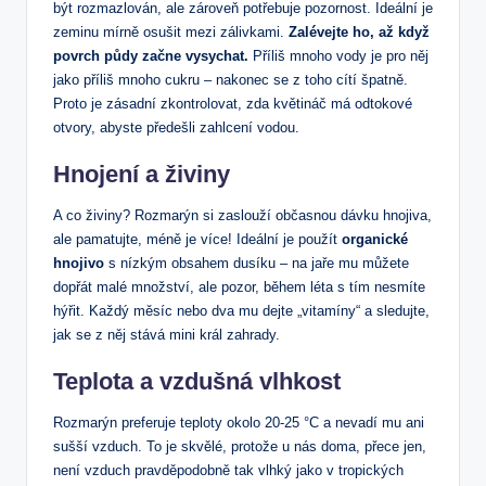
být rozmazlován, ale zároveň potřebuje pozornost. Ideální je
zeminu mírně osušit mezi zálivkami.
Zalévejte ho, až když
povrch půdy začne vysychat.
Příliš mnoho vody je pro něj
jako příliš mnoho cukru – nakonec se z toho cítí špatně.
Proto je zásadní zkontrolovat, zda květináč má odtokové
otvory, abyste předešli zahlcení vodou.
Hnojení a živiny
A co živiny? Rozmarýn si zaslouží občasnou dávku hnojiva,
ale pamatujte, méně je více! Ideální je použít
organické
hnojivo
s nízkým obsahem dusíku – na jaře mu můžete
dopřát malé množství, ale pozor, během léta s tím nesmíte
hýřit. Každý měsíc nebo dva mu dejte „vitamíny“ a sledujte,
jak se z něj stává mini král zahrady.
Teplota a vzdušná vlhkost
Rozmarýn preferuje teploty okolo 20-25 °C a nevadí mu ani
sušší vzduch. To je skvělé, protože u nás doma, přece jen,
není vzduch pravděpodobně tak vlhký jako v tropických