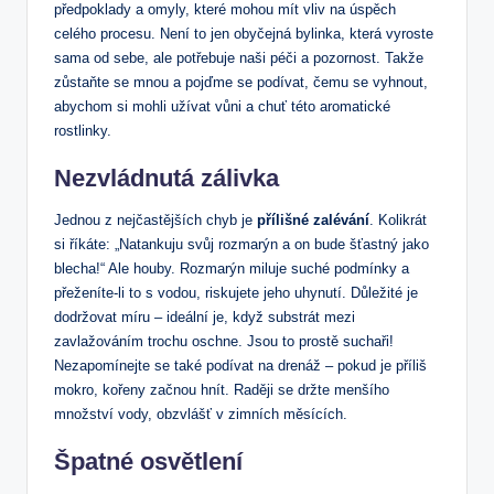
předpoklady a omyly, které mohou mít vliv na úspěch
celého procesu. Není to jen obyčejná bylinka, která vyroste
sama od sebe, ale potřebuje naši péči a pozornost. Takže
zůstaňte se mnou a pojďme se podívat, čemu se vyhnout,
abychom si mohli užívat vůni a chuť této aromatické
rostlinky.
Nezvládnutá zálivka
Jednou z nejčastějších chyb je
přílišné zalévání
. Kolikrát
si říkáte: „Natankuju svůj rozmarýn a on bude šťastný jako
blecha!“ Ale houby. Rozmarýn miluje suché podmínky a
přeženíte-li to s vodou, riskujete jeho uhynutí. Důležité je
dodržovat míru – ideální je, když substrát mezi
zavlažováním trochu oschne. Jsou to prostě suchaři!
Nezapomínejte se také podívat na drenáž – pokud je příliš
mokro, kořeny začnou hnít. Raději se držte menšího
množství vody, obzvlášť v zimních měsících.
Špatné osvětlení