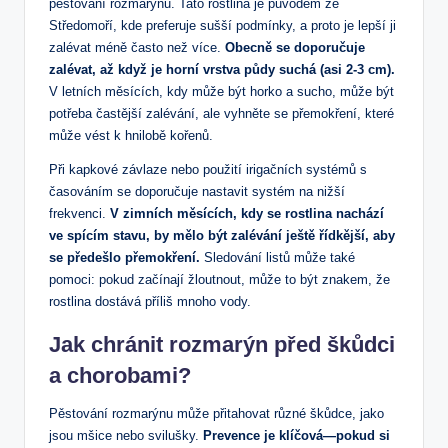
pěstování rozmarýnu. Tato rostlina je původem ze
Středomoří, kde preferuje sušší podmínky, a proto je lepší ji
zalévat méně často než více.
Obecně se doporučuje
zalévat, až když je horní vrstva půdy suchá (asi 2-3 cm).
V letních měsících, kdy může být horko a sucho, může být
potřeba častější zalévání, ale vyhněte se přemokření, které
může vést k hnilobě kořenů.
Při kapkové závlaze nebo použití irigačních systémů s
časováním se doporučuje nastavit systém na nižší
frekvenci.
V zimních měsících, kdy se rostlina nachází
ve spícím stavu, by mělo být zalévání ještě řídkější, aby
se předešlo přemokření.
Sledování listů může také
pomoci: pokud začínají žloutnout, může to být znakem, že
rostlina dostává příliš mnoho vody.
Jak chránit rozmarýn před škůdci
a chorobami?
Pěstování rozmarýnu může přitahovat různé škůdce, jako
jsou mšice nebo svilušky.
Prevence je klíčová—pokud si