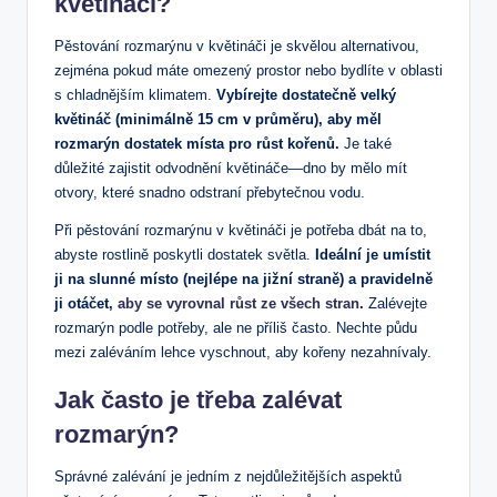
květináči?
Pěstování rozmarýnu v květináči je skvělou alternativou,
zejména pokud máte omezený prostor nebo bydlíte v oblasti
s chladnějším klimatem.
Vybírejte dostatečně velký
květináč (minimálně 15 cm v průměru), aby měl
rozmarýn dostatek místa pro růst kořenů.
Je také
důležité zajistit odvodnění květináče—dno by mělo mít
otvory, které snadno odstraní přebytečnou vodu.
Při pěstování rozmarýnu v květináči je potřeba dbát na to,
abyste rostlině poskytli dostatek světla.
Ideální je umístit
ji na slunné místo (nejlépe na jižní straně) a pravidelně
ji otáčet,
aby se vyrovnal růst ze všech stran
.
Zalévejte
rozmarýn podle potřeby, ale ne příliš často. Nechte půdu
mezi zaléváním lehce vyschnout, aby kořeny nezahnívaly.
Jak často je třeba zalévat
rozmarýn?
Správné zalévání je jedním z nejdůležitějších aspektů