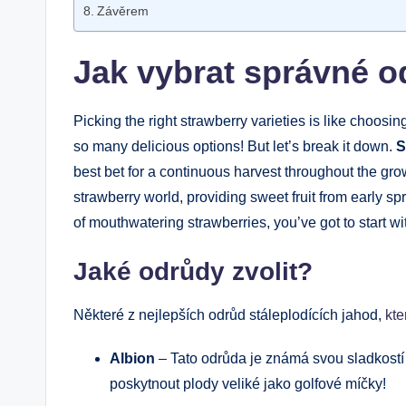
Závěrem
Jak vybrat správné o
Picking the right strawberry varieties is like choosi
so many delicious options! But let’s break it down.
S
best bet for a continuous harvest throughout the gr
strawberry world, providing sweet fruit from early sp
of mouthwatering strawberries, you’ve got to start with
Jaké odrůdy zvolit?
Některé z nejlepších odrůd stáleplodících jahod,
kte
Albion
– Tato odrůda je známá svou sladkostí
poskytnout plody veliké jako golfové míčky!