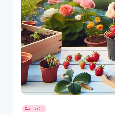
Posted
Zazimování
in