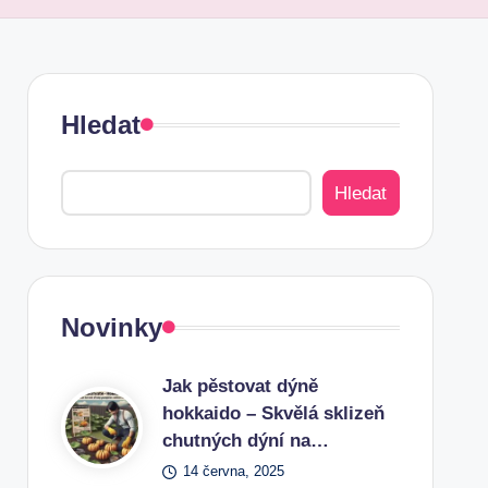
Hledat
Hledat
Novinky
Jak pěstovat dýně
hokkaido – Skvělá sklizeň
chutných dýní na…
14 června, 2025