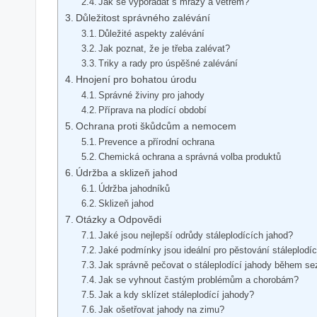
Jak se vypořádat s mrazy a větrem?
Důležitost správného zalévání
Důležité aspekty zalévání
Jak poznat, že je třeba zalévat?
Triky a rady pro úspěšné zalévání
Hnojení pro bohatou úrodu
Správné živiny pro jahody
Příprava na plodící období
Ochrana proti škůdcům a nemocem
Prevence a přírodní ochrana
Chemická ochrana a správná volba produktů
Údržba a sklizeň jahod
Údržba jahodníků
Sklizeň jahod
Otázky a Odpovědi
Jaké jsou nejlepší odrůdy stáleplodících jahod?
Jaké podmínky jsou ideální pro pěstování stáleplodí
Jak správně pečovat o stáleplodící jahody během s
Jak se vyhnout častým problémům a chorobám?
Jak a kdy sklízet stáleplodící jahody?
Jak ošetřovat jahody na zimu?