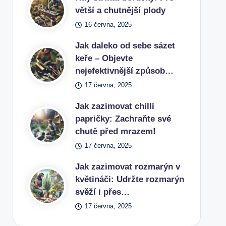
větší a chutnější plody
16 června, 2025
Jak daleko od sebe sázet
keře – Objevte
nejefektivnější způsob…
17 června, 2025
Jak zazimovat chilli
papričky: Zachraňte své
chutě před mrazem!
17 června, 2025
Jak zazimovat rozmarýn v
květináči: Udržte rozmarýn
svěží i přes…
17 června, 2025