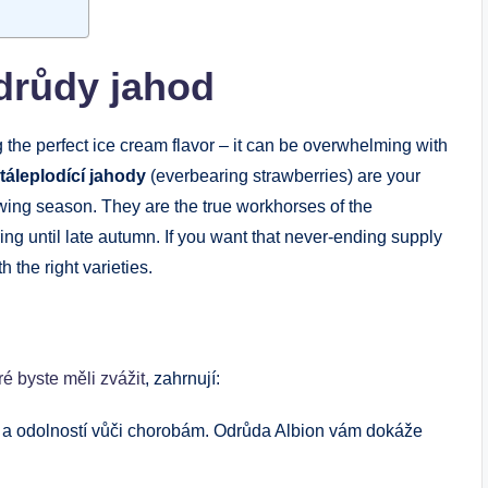
drůdy jahod
ng the perfect ice cream flavor – it can be overwhelming with
táleplodící jahody
(everbearing strawberries) are your
owing season. They are the true workhorses of the
ring until late autumn. If you want that never-ending supply
 the right varieties.
ré byste měli zvážit
, zahrnují:
 a odolností vůči chorobám. Odrůda Albion vám dokáže