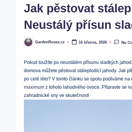
Jak pěstovat stálep
Neustálý přísun sl
GardenRoses.cz
16 března, 2026
No C
Posted
by
Pokud toužíte po neustálém přísunu sladkých jahod,
domova můžete pěstovat stáleplodící jahody. Jak pěst
po celé léto? V tomto článku se spolu podíváme na o
maximum
z tohoto lahodného ovoce. Připravte se n
zahradnické sny ve skutečnost!