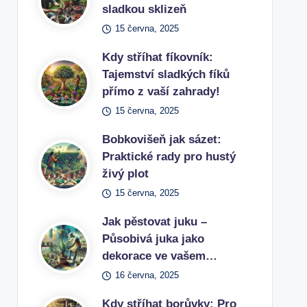
sladkou sklizeň
15 června, 2025
Kdy stříhat fíkovník:
Tajemství sladkých fíků
přímo z vaší zahrady!
15 června, 2025
Bobkovišeň jak sázet:
Praktické rady pro hustý
živý plot
15 června, 2025
Jak pěstovat juku –
Působivá juka jako
dekorace ve vašem…
16 června, 2025
Kdy stříhat borůvky: Pro