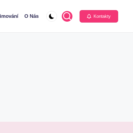
imování
O Nás
Kontakty