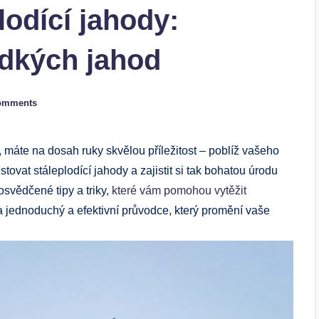
lodící jahody:
adkých jahod
omments
 máte na dosah ruky skvělou příležitost – poblíž vašeho
ovat stáleplodící jahody a zajistit si tak bohatou úrodu
svědčené tipy a triky,
které vám pomohou vytěžit
a jednoduchý a efektivní průvodce, který promění vaše