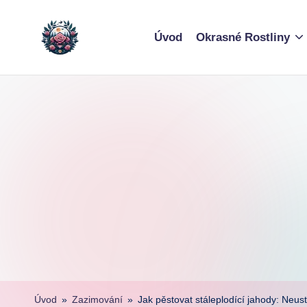
Skip
Úvod
Okrasné Rostliny
to
content
Úvod
»
Zazimování
»
Jak pěstovat stáleplodící jahody: Neus