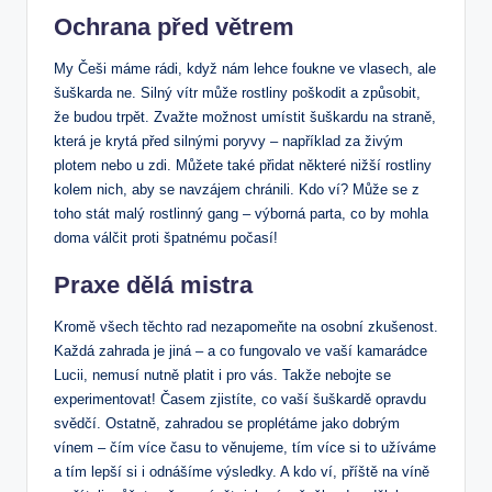
Ochrana před větrem
My Češi máme rádi, když nám lehce foukne ve vlasech, ale
šuškarda ne. Silný vítr může rostliny poškodit a způsobit,
že budou trpět. Zvažte možnost umístit šuškardu na straně,
která je krytá před silnými poryvy – například za živým
plotem nebo u zdi. Můžete také přidat některé nižší rostliny
kolem nich, aby se navzájem chránili. Kdo ví? Může se z
toho stát malý rostlinný gang – výborná parta, co by mohla
doma válčit proti špatnému počasí!
Praxe dělá mistra
Kromě všech těchto rad nezapomeňte na osobní zkušenost.
Každá zahrada je jiná – a co fungovalo ve vaší kamarádce
Lucii, nemusí nutně platit i pro vás. Takže nebojte se
experimentovat! Časem zjistíte, co vaší šuškardě opravdu
svědčí. Ostatně, zahradou se proplétáme jako dobrým
vínem – čím více času to věnujeme, tím více si to užíváme
a tím lepší si i odnášíme výsledky. A kdo ví, příště na víně