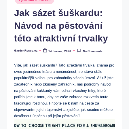
Výsadba a sázení
in
Jak sázet šuškardu:
Návod na pěstování
této atraktivní trvalky
GardenRoses.cz
14 června, 2026
No Comments
Posted
by
Víte, jak sázet šuškardu? Tato atraktivní trvalka, známá pro
svou jedinečnou krásu a nenáročnost, se stává stále
populárnější volbou pro zahradníky všech úrovní. Ať už jste
začátečník nebo zkušený zahradník, náš podrobný návod
na pěstování šuškardy vám odhalí všechny triky, které
potřebujete k tomu, aby se vaše zahrada rozkvetla touto
fascinující rostlinou. Připojte se k nám na cestě za
objevováním jejích tajemství a zjistěte, jak snadno můžete
dosáhnout úspěchu při jejím pěstování!