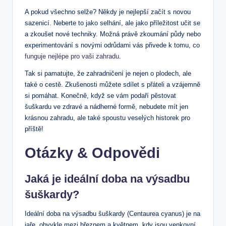
A pokud všechno selže? Někdy je nejlepší začít s novou
sazenicí. Neberte to jako selhání, ale jako příležitost učit se
a zkoušet nové techniky. Možná právě zkoumání půdy nebo
experimentování s novými odrůdami vás přivede k tomu, co
funguje nejlépe pro vaši zahradu
.
Tak si pamatujte, že zahradničení je nejen o plodech, ale
také o cestě. Zkušenosti můžete sdílet s přáteli a vzájemně
si pomáhat. Konečně, když se vám podaří pěstovat
šuškardu ve zdravé a nádherné formě, nebudete mít jen
krásnou zahradu, ale také spoustu veselých historek pro
příště!
Otázky & Odpovědi
Jaká je ideální doba na výsadbu
šuškardy?
Ideální doba na výsadbu šuškardy (Centaurea cyanus) je na
jaře, obvykle mezi březnem a květnem, kdy jsou venkovní