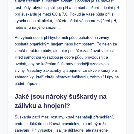
s dostatečným slunečním svitem. Doporučuje se provést
test půdy, abyste zjistili její pH a nutriční složení. Ideální pH
pro šuškardu je mezi 6,0 a 7,0. Pokud je vaše půda příliš
kyselá nebo alkalická, můžete přidat vápno na zvýšení pH,
nebo síru na jeho snížení.
Po vyhodnocení pH byste měli půdu bohatou na živiny
obohatit organickým hnojem nebo kompostem. To nejen že
zlepší strukturu půdy, ale také pomůže zadržovat vlhkost.
Před samotnou výsadbou je dobré půdu provzdušnit a
uvolnit, aby se kořenům šuškardy snadněji vzdalovalo
živiny. Všechny zákazníky ujišťujeme, že skvělé kurzy pro
zahradníky, kteří chtějí pěstovat šuškardu, zahrnují i tipy na
půdní přípravu.
Jaké jsou nároky šuškardy na
zálivku a hnojení?
Šuškarda patří mezi rostliny, které nesnášejí přemokření,
proto je důležité dodržovat pravidelný, ale mírný režim
zalévání. Při výsadbě ji zalijte důkladně, ale následně