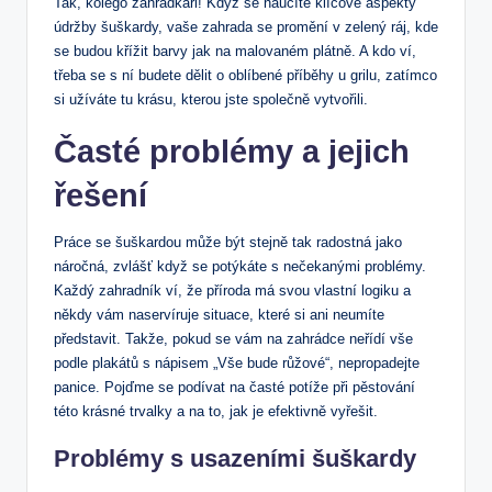
Tak, kolego zahrádkáři! Když se naučíte klíčové aspekty
údržby šuškardy, vaše zahrada se promění v zelený ráj, kde
se budou křížit barvy jak na malovaném plátně. A kdo ví,
třeba se s ní budete dělit o oblíbené příběhy u grilu, zatímco
si užíváte tu krásu, kterou jste společně vytvořili.
Časté problémy a jejich
řešení
Práce se šuškardou může být stejně tak radostná jako
náročná, zvlášť když se potýkáte s nečekanými problémy.
Každý zahradník ví, že příroda má svou vlastní logiku a
někdy vám naservíruje situace, které si ani neumíte
představit. Takže, pokud se vám na zahrádce neřídí vše
podle plakátů s nápisem „Vše bude růžové“, nepropadejte
panice. Pojďme se podívat na časté potíže při pěstování
této krásné trvalky a na to, jak je efektivně vyřešit.
Problémy s usazeními šuškardy