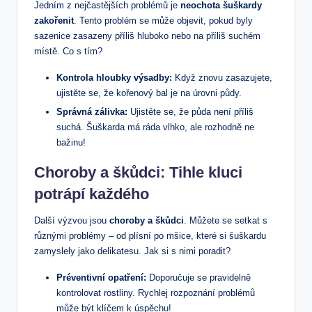
Jedním z nejčastějších problémů je
neochota šuškardy
zakořenit
. Tento problém se může objevit, pokud byly
sazenice zasazeny příliš hluboko nebo na příliš suchém
místě. Co s tím?
Kontrola hloubky výsadby:
Když znovu zasazujete,
ujistěte se, že kořenový bal je na úrovni půdy.
Správná zálivka:
Ujistěte se, že půda není příliš
suchá. Šuškarda má ráda vlhko, ale rozhodně ne
bažinu!
Choroby a škůdci: Tihle kluci
potrápí každého
Další výzvou jsou
choroby a škůdci
. Můžete se setkat s
různými problémy – od plísní po mšice, které si šuškardu
zamyslely jako delikatesu. Jak si s nimi poradit?
Préventivní opatření:
Doporučuje se pravidelně
kontrolovat rostliny. Rychlej rozpoznání problémů
může být klíčem k úspěchu!