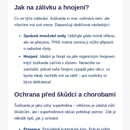
Jak na zálivku a hnojení?
Co se týče zalévání, šuškarda si moc vybíravá není, ale
všechno má své meze. Doporučuji dodržovat následující:
Správné množství vody
: Udržujte půdu mírně vlhkou,
ale ne přesytou. Příliš mokrá zemina ji může připravit
o radostné růsty.
Hnojení
: Ideální je hnojit na jaře organickým hnojivem,
když šuškarda začíná s růstem. Nenechte se
zastrašit, pokud vaše hnojivo vypadá jako něco, co
byste nikdy nechtěli mít na talíři – pro rostlinky to
bývá delikatesa!
Ochrana před škůdci a chorobami
Šuškarda je jako silný superhrdina – většinou je odolná vůči
škůdcům, ale i superhrdinové občas potřebují pomoc. Zde je
několik tipů, jak ji ochránit:
Prevence
: Pravidelně kontrolujte listy. Pokud vidíte