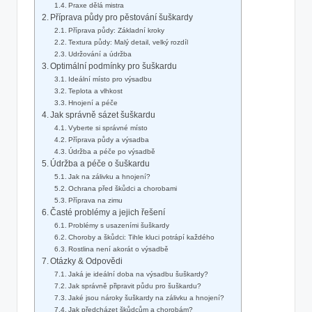
Praxe dělá mistra
Příprava půdy pro pěstování šuškardy
Příprava půdy: Základní kroky
Textura půdy: Malý detail, velký rozdíl
Udržování a údržba
Optimální podmínky pro šuškardu
Ideální místo pro výsadbu
Teplota a vlhkost
Hnojení a péče
Jak správně sázet šuškardu
Vyberte si správné místo
Příprava půdy a výsadba
Údržba a péče po výsadbě
Údržba a péče o šuškardu
Jak na zálivku a hnojení?
Ochrana před škůdci a chorobami
Příprava na zimu
Časté problémy a jejich řešení
Problémy s usazeními šuškardy
Choroby a škůdci: Tihle kluci potrápí každého
Rostlina není akorát o výsadbě
Otázky & Odpovědi
Jaká je ideální doba na výsadbu šuškardy?
Jak správně připravit půdu pro šuškardu?
Jaké jsou nároky šuškardy na zálivku a hnojení?
Jak předcházet škůdcům a chorobám?