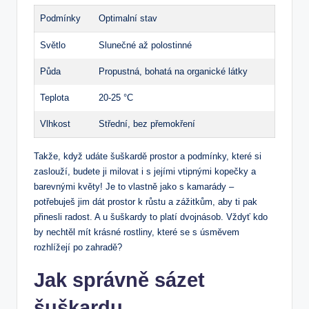
Podmínky
Optimalní stav
Světlo
Slunečné až polostinné
Půda
Propustná, bohatá na organické látky
Teplota
20-25 °C
Vlhkost
Střední, bez přemokření
Takže, když udáte šuškardě prostor a podmínky, které si
zaslouží, budete ji milovat i s jejími vtipnými kopečky a
barevnými květy! Je to vlastně jako s kamarády –
potřebuješ jim dát prostor k růstu a zážitkům, aby ti pak
přinesli radost. A u šuškardy to platí dvojnásob. Vždyť kdo
by nechtěl mít krásné rostliny, které se s úsměvem
rozhlížejí po zahradě?
Jak správně sázet
šuškardu