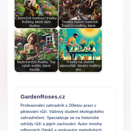
Celoročně kvetoucí trvalky:
Květiny, které vám
Trvalky našich babiček:
budou…
Tradiční rostliny, které…
Nejkrásnější trvalky: Top
Trvalky na slunné
výběr květin, které
stanoviště: Ideální rostliny
musíte…
pro…
GardenRoses.cz
Profesionální zahradník s 20letou praxí v
pěstování růží. Vášnivý student ekologického
zahradničení. Specializuje se na historické
odrůdy růží a jejich zachování. Autor mnoha
odborných článků a spoluautor metodických