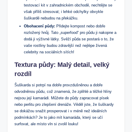
testovací kit v zahradnickém obchodě, nechtějte se
však příliš stresovat; i lehké odchylky obvykle
šuškardě nebudou na překážku.
Obohacení půdy:
Přidejte kompost nebo dobře
rozložený hnůj. Tato „superfood“ pro půdu ji nakopne a
dodá ji výživné látky. Svěží půda se postará o to, že
vaše rostliny budou zdravější než nejlépe živená
celebrity na sociálních sítích!
Textura půdy: Malý detail, velký
rozdíl
Šuškarda si potrpí na dobře provzdušněnou a dobře
odvodněnou půdu, což znamená, že zplihlé a těžké hlíny
nejsou její kamarádi. Můžete do půdy zapracovat písek
nebo perlitu pro zlepšení drenáže. Věděl jste, že šuškardy
se dokážou snažit prosperovat i v méně než ideálních
podmínkách? Je to jako mít kamaráda, který se učí
surfovat, ale místo vln si zvolil louku!