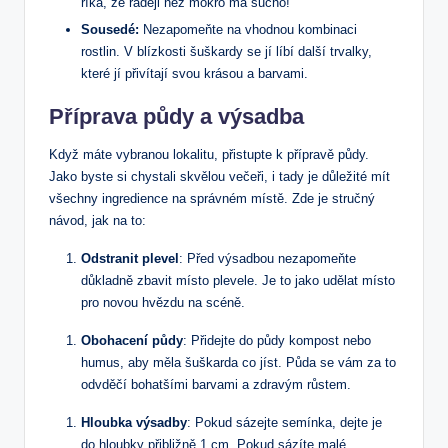
říká, že raději než mokro má sucho!
Sousedé:
Nezapomeňte na vhodnou kombinaci
rostlin. V blízkosti šuškardy se jí líbí další trvalky,
které jí přivítají svou krásou a barvami.
Příprava půdy a výsadba
Když máte vybranou lokalitu, přistupte k přípravě půdy.
Jako byste si chystali skvělou večeři, i tady je důležité mít
všechny ingredience na správném místě. Zde je stručný
návod, jak na to:
Odstranit plevel
: Před výsadbou nezapomeňte
důkladně zbavit místo plevele. Je to jako udělat místo
pro novou hvězdu na scéně.
Obohacení půdy
: Přidejte do půdy kompost nebo
humus, aby měla šuškarda co jíst. Půda se vám za to
odvděčí bohatšími barvami a zdravým růstem.
Hloubka výsadby
: Pokud sázejte semínka, dejte je
do hloubky přibližně 1 cm. Pokud sázíte malé