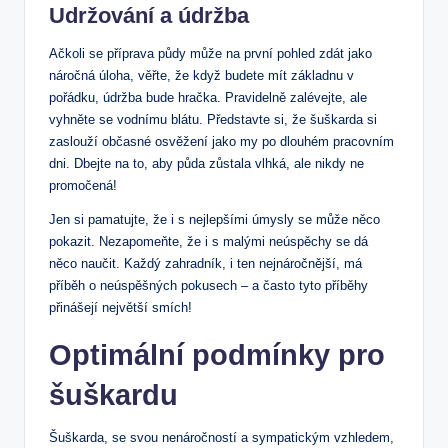
Udržování a údržba
Ačkoli se příprava půdy může na první pohled zdát jako
náročná úloha, věřte, že když budete mít základnu v
pořádku, údržba bude hračka. Pravidelně zalévejte, ale
vyhněte se vodnímu blátu. Představte si, že šuškarda si
zaslouží občasné osvěžení jako my po dlouhém pracovním
dni. Dbejte na to, aby půda zůstala vlhká, ale nikdy ne
promočená!
Jen si pamatujte, že i s nejlepšími úmysly se může něco
pokazit. Nezapomeňte, že i s malými neúspěchy se dá
něco naučit. Každý zahradník, i ten nejnáročnější, má
příběh o neúspěšných pokusech – a často tyto příběhy
přinášejí největší smích!
Optimální podmínky pro
šuškardu
Šuškarda, se svou nenáročností a sympatickým vzhledem,