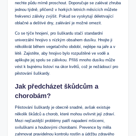
nechte půdu mírně proschout. Doporučuje se zalévat zhruba
jednou týdně, přičemž v horkých letních měsících můžete
frekvenci zálivky zvýšit. Pokud se vyskytují déletrvající
oblačné a deštivé dny, zalévání je možné omezit.
Co se týče hnojení, pro šuškardu stačí standardní
univerzální hnojivo s nízkým obsahem dusíku. Hnojte ji
několikrát během vegetačního období, nejlépe na jaře a v
létě. Zajistěte, aby hnojivo bylo rozpuštěné ve vodě a
aplikujte jej spolu se zálivkou. Příliš mnoho dusíku může
vést k bujnému listoví na úkor květů, což je nežádoucí pro
pěstování šuškardy.
Jak předcházet škůdcům a
chorobám?
Pěstování šuškardy je obecně snadné, avšak existuje
několik škůdců a chorob, které mohou ovlivnit její zdraví.
Mezi nejčastější problémy patří napadení mšicemi,
sviluškami a houbovými chorobami. Prevence by měla
zahrnovat pravidelnou kontrolu rostlin a údržbu zdravého