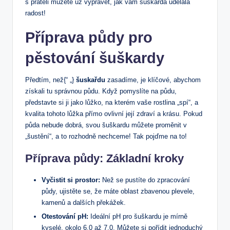
s přáteli můžete už vyprávět, jak vám šuškarda udělala
radost!
Příprava půdy pro
pěstování šuškardy
Předtím, než{“ „}
šuskařdu
zasadíme, je klíčové, abychom
získali tu správnou půdu. Když pomyslíte na půdu,
představte si ji jako lůžko, na kterém vaše rostlina „spí“, a
kvalita tohoto lůžka přímo ovlivní její zdraví a krásu. Pokud
půda nebude dobrá, svou šuškardu můžete proměnit v
„šustění“, a to rozhodně nechceme! Tak pojďme na to!
Příprava půdy: Základní kroky
Vyčistit si prostor:
Než se pustíte do zpracování
půdy, ujistěte se, že máte oblast zbavenou plevele,
kamenů a dalších překážek.
Otestování pH:
Ideální pH pro šuškardu je mírně
kyselé, okolo 6.0 až 7.0. Můžete si pořídit jednoduchý