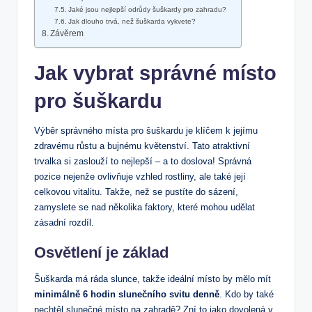
Jaké jsou nejlepší odrůdy šuškardy pro zahradu?
Jak dlouho trvá, než šuškarda vykvete?
Závěrem
Jak vybrat správné místo
pro šuškardu
Výběr správného místa pro šuškardu je klíčem k jejímu
zdravému růstu a bujnému květenství. Tato atraktivní
trvalka si zaslouží to nejlepší – a to doslova! Správná
pozice nejenže ovlivňuje vzhled rostliny, ale také její
celkovou vitalitu. Takže, než se pustíte do sázení,
zamyslete se nad několika faktory, které mohou udělat
zásadní rozdíl.
Osvětlení je základ
Šuškarda má ráda slunce, takže ideální místo by mělo mít
minimálně 6 hodin slunečního svitu denně
. Kdo by také
nechtěl slunečné místo na zahradě? Zní to jako dovolená v