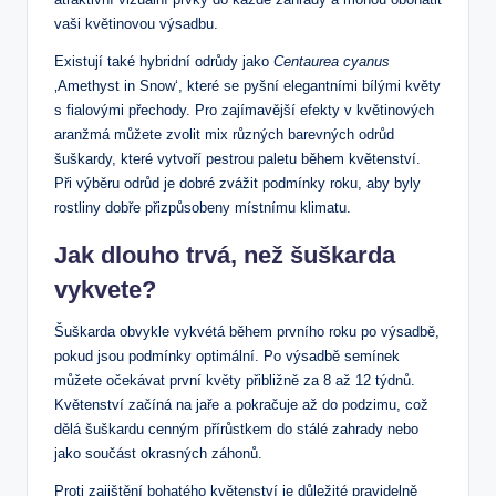
vaši květinovou výsadbu.
Existují také hybridní odrůdy jako
Centaurea cyanus
‚Amethyst in Snow‘, které se pyšní elegantními bílými květy
s fialovými přechody. Pro zajímavější efekty v květinových
aranžmá můžete zvolit mix různých barevných odrůd
šuškardy, které vytvoří pestrou paletu během květenství.
Při výběru odrůd je dobré zvážit podmínky roku, aby byly
rostliny dobře přizpůsobeny místnímu klimatu.
Jak dlouho trvá, než šuškarda
vykvete?
Šuškarda obvykle vykvétá během prvního roku po výsadbě,
pokud jsou podmínky optimální. Po výsadbě semínek
můžete očekávat první květy přibližně za 8 až 12 týdnů.
Květenství začíná na jaře a pokračuje až do podzimu, což
dělá šuškardu cenným přírůstkem do stálé zahrady nebo
jako součást okrasných záhonů.
Proti zajištění bohatého květenství je důležité pravidelně