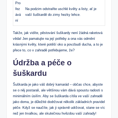
Pro
řez
Na podzim odstraňte uschlé květy a listy, ať je
ává
vaší šuškardě do zimy hezky lehce.
ní
Takže, jak vidíte, pěstování šuškardy není žádná raketová
věda! Jen pamatujte na její potřeby a ona vás odmění
krásnými květy, které potěší oko a povzbudí ducha, a to je
přece to, co v zahradě potřebujeme, že?
Údržba a péče o
šuškardu
Šuškarda je jako váš dobrý kamarád – občas chce, abyste
se o něj postarali, ale většinou vám dává spoustu radosti s
minimálním úsilím. Aby se šuškarda cítila ve vaší zahradě
jako doma, je důležité dodržovat několik základních pravidel
péče. Když se naučíte, jak ji správně udržovat, stane se víc
než jen trvalkou, ale skutečnou hvězdou vaší zahrady!