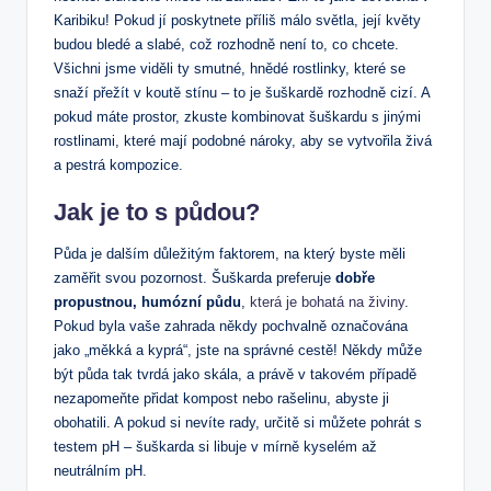
Karibiku! Pokud jí poskytnete příliš málo světla, její květy
budou bledé a slabé, což rozhodně není to, co chcete.
Všichni jsme viděli ty smutné, hnědé rostlinky, které se
snaží přežít v koutě stínu – to je šuškardě rozhodně cizí. A
pokud máte prostor, zkuste kombinovat šuškardu s jinými
rostlinami, které mají podobné nároky, aby se vytvořila živá
a pestrá kompozice.
Jak je to s půdou?
Půda je dalším důležitým faktorem, na který byste měli
zaměřit svou pozornost. Šuškarda preferuje
dobře
propustnou, humózní půdu
,
která je bohatá na živiny
.
Pokud byla vaše zahrada někdy pochvalně označována
jako „měkká a kyprá“, jste na správné cestě! Někdy může
být půda tak tvrdá jako skála, a právě v takovém případě
nezapomeňte přidat kompost nebo rašelinu, abyste ji
obohatili. A pokud si nevíte rady, určitě si můžete pohrát s
testem pH – šuškarda si libuje v mírně kyselém až
neutrálním pH.