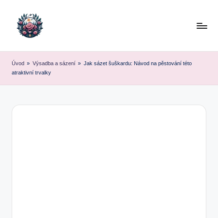
Skip
to
content
Úvod
»
Výsadba a sázení
»
Jak sázet šuškardu: Návod na pěstování této
atraktivní trvalky