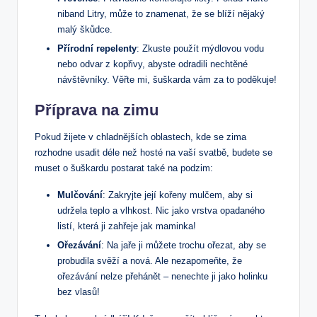
niband Litry, může to znamenat, že se blíží nějaký
malý škůdce.
Přírodní repelenty
: Zkuste použít mýdlovou vodu
nebo odvar z kopřivy, abyste odradili nechtěné
návštěvníky. Věřte mi, šuškarda vám za to poděkuje!
Příprava na zimu
Pokud žijete v chladnějších oblastech, kde se zima
rozhodne usadit déle než hosté na vaší svatbě, budete se
muset o šuškardu postarat také na podzim:
Mulčování
: Zakryjte její kořeny mulčem, aby si
udržela teplo a vlhkost. Nic jako vrstva opadaného
listí, která ji zahřeje jak maminka!
Ořezávání
: Na jaře ji můžete trochu ořezat, aby se
probudila svěží a nová. Ale nezapomeňte, že
ořezávání nelze přehánět – nenechte ji jako holinku
bez vlasů!