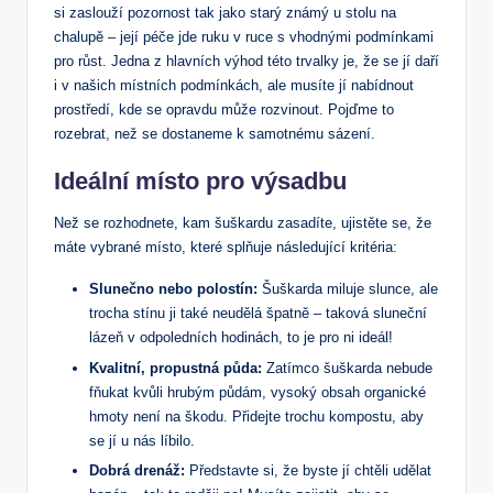
si zaslouží pozornost tak jako starý známý u stolu na
chalupě – její péče jde ruku v ruce s vhodnými podmínkami
pro růst. Jedna z hlavních výhod této trvalky je, že se jí daří
i v našich místních podmínkách, ale musíte jí nabídnout
prostředí, kde se opravdu může rozvinout. Pojďme to
rozebrat, než se dostaneme k samotnému sázení.
Ideální místo pro výsadbu
Než se rozhodnete, kam šuškardu zasadíte, ujistěte se, že
máte vybrané místo, které splňuje následující kritéria:
Slunečno nebo polostín:
Šuškarda miluje slunce, ale
trocha stínu ji také neudělá špatně – taková sluneční
lázeň v odpoledních hodinách, to je pro ni ideál!
Kvalitní, propustná půda:
Zatímco šuškarda nebude
fňukat kvůli hrubým půdám, vysoký obsah organické
hmoty není na škodu. Přidejte trochu kompostu, aby
se jí u nás líbilo.
Dobrá drenáž:
Představte si, že byste jí chtěli udělat