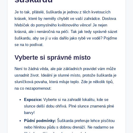
Je to tak, přátelé, šuškarda je jednou z těch kvetoucích
krásek, které by neměly chybět ve vaší zahrádce. Doslova
hřebíček do pomyslného květinového věnce! Je nejen
krásná, ale i nenáročná na péči. Tak jak tedy správně sázet
šuškardu, aby se jí u vás dařilo jako rybě ve vodě? Pojďme
se na to podívat.
Vyberte si správné místo
Není to žádná věda, ale pár základních pravidel vám může
usnadnit život. Ideální je slunné místo, protože šuškarda je
sluníčková povaha, která miluje teplo. Zde je několik tipů,
na co nezapomenout:
Expozice:
Vyberte si na zahradě lokalitu, kde se
slunce delší dobu ohřívá. Plné slunce znamená plné
barvy!
Půdní podmínky:
Šuškarda preferuje lehce písčitou
nebo hlinitou půdu s dobrou drenáží. Ne nadarmo se