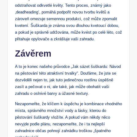
odstraňovat odkvetlé květy. Tento proces, známý jako
‚deadheading‘, pomáhá podpořit novou tvorbu květů a
zároveň omezuje semennou produkci, což může zpomalit
kvetení. Šuškarda je známa svou dlouhou kvetoucí dobou,
a pokud je správně udržována, může kvést po celé léto, což
přitahuje opylovače a zkrášluje vaši zahradu.
Závěrem
A to je konec našeho průvodce „Jak sázet šuškardu: Návod
na pěstování této atraktivní trvalky“. Doufáme, že jste se
dozvěděli nejen to, jak tuto jedinečnou rostlinu úspěšně
zasít a pečovat o ni, ale také, jak může obohatit vaši
zahradu o oslnivé barvy a úžasné textury.
Nezapomeňte, že klíčem k úspěchu je kombinace vhodného
místa, správného množství vody a lásky, kterou do
pěstování šuškardy vložíte. A pokud vám někdy něco
nevyjde podle plánu, nezapomeňte, že i ta nejlepší
zahradnice občas pohnojí zahrádku troškou „špatného