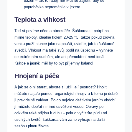
bazén – tak to raději ne! Musíte zajistit, aby se
poprchávka neproměnila v jezero.
Teplota a vlhkost
Teď si povíme něco o atmosféře. Šuškarda si potrpí na
mírné teploty, ideálně kolem 20-25 °C, takže pokud zrovna
venku praží slunce jako na poušti, uvidíte, jak to šuškardě
svědčí. Vlhkost má také svůj podíl na úspěchu – vyhněte
se extrémním suchům, ale ani přemokření není ideál.
Krátce a jasně: měl by to být příjemný balanc!
Hnojení a péče
A jak se o ni starat, abyste si užili její pestrost? Hnojit
můžete na jaře pomocí organických hnojiv a k tomu je dobré
ji pravidelně zalévat. Po co nejvíce deštivém jarním období
jí můžete dopřát i mírné osvěžení vodou. Opravy po
odkvětu také přijdou k duhu – pokud vyčistíte půdu od
uschlých květů, šuškarda vám za to vyhraje na další
sezónu plnou života.