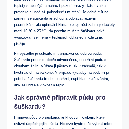
teploty stabilnější a nehrozí pozdní mrazy. Tato trvalka
preferuje slunné až polostinné umístění. Je dobré mít na
paměti, že šuškarda je schopna odolávat různým
podmínkám, ale optimální klima pro její růst zahrnuje teploty
mezi 15 °C a 25 °C. Na podzim můžete šuškardu také
vysazovat, zejména v teplejších oblastech, kde zimu
přežije.
Při výsadbě je důležité mít připravenou dobrou půdu.
Šuškarda preferuje dobře odvodněnou, neutrální půdu s
obsahem živin. Můžete ji pěstovat jak v zahradě, tak v
květináčích na balkoně. V případě výsadby na podzim je
potřeba šuškardu trochu ochránit, například mulčováním,
aby se udržela vlhkost a teplo.
Jak správně připravit půdu pro
šuškardu?
Příprava půdy pro šuškardu je klíčovým krokem, který
ovlivní úspěch jejího růstu. Nejprve byste měli vybrat místo