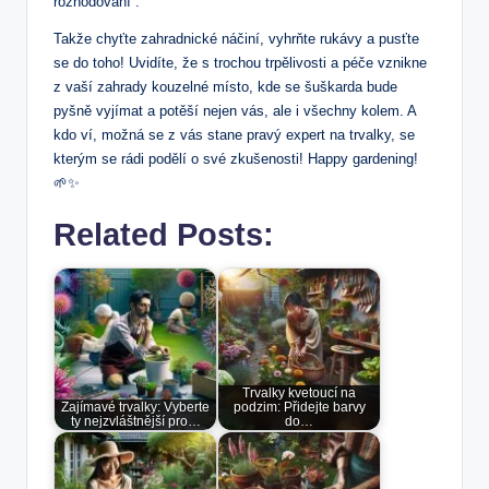
rozhodování“.
Takže chyťte zahradnické náčiní, vyhrňte rukávy a pusťte
se do toho! Uvidíte, že s trochou trpělivosti a péče vznikne
z vaší zahrady kouzelné místo, kde se šuškarda bude
pyšně vyjímat a potěší nejen vás, ale i všechny kolem. A
kdo ví, možná se z vás stane pravý expert na trvalky, se
kterým se rádi podělí o své zkušenosti! Happy gardening!
🌱✨
Related Posts:
Trvalky kvetoucí na
Zajímavé trvalky: Vyberte
podzim: Přidejte barvy
ty nejzvláštnější pro…
do…