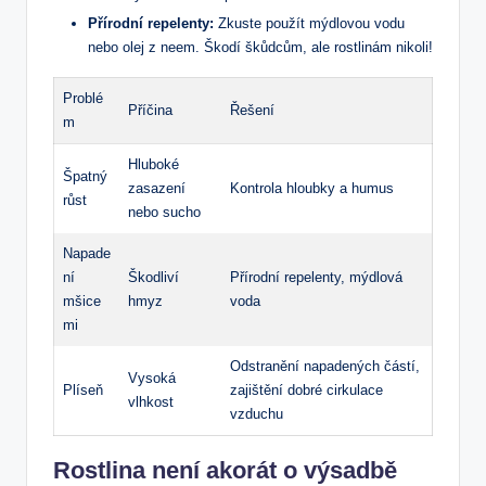
Přírodní repelenty:
Zkuste použít mýdlovou vodu
nebo olej z neem. Škodí škůdcům, ale rostlinám nikoli!
Problé
Příčina
Řešení
m
Hluboké
Špatný
zasazení
Kontrola hloubky a humus
růst
nebo sucho
Napade
ní
Škodliví
Přírodní repelenty, mýdlová
mšice
hmyz
voda
mi
Odstranění napadených částí,
Vysoká
Plíseň
zajištění dobré cirkulace
vlhkost
vzduchu
Rostlina není akorát o výsadbě