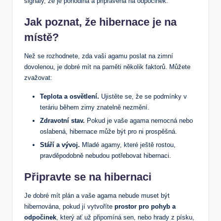
signály, že ⁤je pohodlná a připravená na odpočinek.
Jak poznat, že hibernace ⁣je na
místě?
Než se‍ rozhodnete, zda vaši agamu poslat na zimní
dovolenou, je ​dobré mít na paměti několik faktorů. Můžete
zvažovat:
Teplota‌ a ⁤osvětlení.
Ujistěte ⁢se, že se ‌podmínky v
teráriu během zimy znatelně nezmění.
Zdravotní stav.
Pokud je vaše agama nemocná nebo
oslabená, hibernace může být pro ni prospěšná.
Stáří a vývoj.
Mladé agamy, které ještě rostou,
pravděpodobně nebudou potřebovat ⁤hibernaci.
Připravte‌ se na hibernaci
Je dobré mít ⁣plán a vaše ​agama nebude muset⁢ být
hibernována, pokud jí vytvoříte⁣
prostor pro pohyb a
odpočinek
, který ať už připomíná sen, nebo hrady z písku,