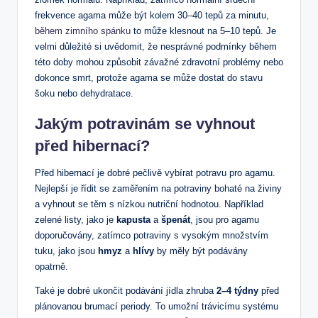
frekvence agama může být kolem 30–40 tepů za minutu,
během zimního spánku
to může‍ klesnout​ na ​5–10 tepů. Je
velmi důležité si uvědomit, že nesprávné⁤ podmínky⁢ během
této doby ​mohou způsobit závažné zdravotní ‍problémy nebo
dokonce ​smrt, protože agama⁣ se ‍může dostat do stavu
‍šoku nebo ‍dehydratace.
Jakým potravinám se vyhnout⁤
před hibernací?
Před hibernací je dobré ⁢pečlivě vybírat potravu‍ pro agamu.
Nejlepší je řídit se zaměřením na potraviny bohaté na živiny​
a⁣ vyhnout se‌ těm s nízkou nutriční hodnotou. ​Například
zelené‍ listy, jako je⁢
kapusta
a
špenát
, ​jsou pro agamu
doporučovány,‍ zatímco potraviny s vysokým množstvím
tuku, jako jsou
hmyz
a
hlívy
by měly⁢ být podávány
opatrně.
Také‌ je dobré ukončit podávání jídla zhruba
2–4 týdny
před​
plánovanou ​brumací periody. To umožní trávicímu ⁢systému