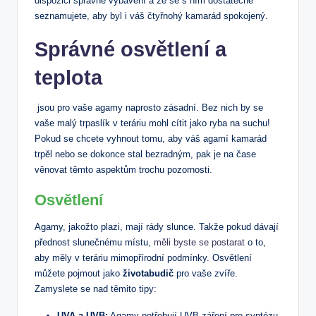
dispozici správné vybavení a že‌ se s ním dostatečně
seznamujete, aby byl i váš čtyřnohý ​kamarád spokojený.
Správné osvětlení a‌
teplota
‍ jsou ‌pro vaše agamy naprosto zásadní. Bez nich by ⁢se
vaše malý trpaslík v teráriu mohl cítit jako ryba na suchu!
Pokud se ​chcete vyhnout‌ tomu, ⁤aby váš agamí kamarád
trpěl nebo se dokonce stal bezradným, pak⁣ je‌ na čase
věnovat​ těmto aspektům⁤ trochu pozornosti.
Osvětlení
Agamy,‌ jakožto plazi, mají⁢ rády⁣ slunce. Takže pokud ⁣dávají
přednost slunečnému místu,‍
měli byste se postarat
o⁣ to,
aby měly v teráriu mimopřírodní podmínky. Osvětlení
můžete pojmout ‌jako
životabudič
pro vaše zvíře.⁣
Zamyslete ‌se nad těmito tipy:
UVA a UVB:
‌Agamy potřebují⁤ UVB záření pro syntézu