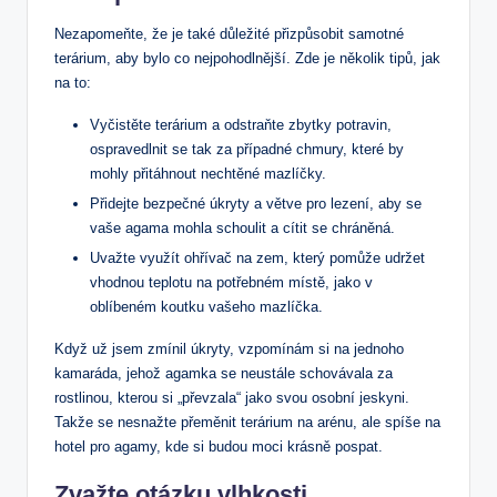
Nezapomeňte, že je‍ také důležité přizpůsobit‌ samotné
terárium, aby bylo‌ co nejpohodlnější. Zde je⁤ několik ⁢tipů, jak
na to:
Vyčistěte ⁤terárium a odstraňte zbytky ‌potravin,​
ospravedlnit se ⁤tak za případné‌ chmury, které‍ by
mohly přitáhnout nechtěné mazlíčky.
Přidejte bezpečné⁣ úkryty a větve pro lezení, aby se
vaše⁢ agama mohla schoulit a cítit se chráněná.
Uvažte využít ohřívač na zem, který pomůže udržet ​
vhodnou teplotu na potřebném⁢ místě, jako v
⁣oblíbeném koutku ⁤vašeho mazlíčka.
Když už‌ jsem ‍zmínil úkryty,⁣ vzpomínám si na⁣ jednoho
kamaráda, ​jehož agamka se neustále ‍schovávala za ​
rostlinou, kterou si „převzala“ jako svou osobní jeskyni.
Takže⁢ se nesnažte přeměnit terárium na arénu, ale spíše na
hotel pro agamy, kde si budou moci krásně pospat.
Zvažte otázku vlhkosti