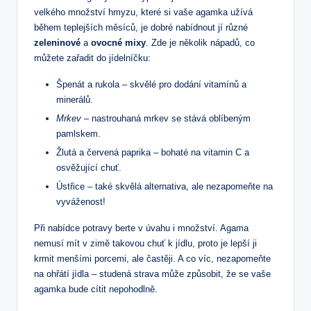
velkého ⁢množství ⁤hmyzu, které si vaše agamka užívá
během⁣ teplejších měsíců, je‍ dobré‌ nabídnout jí různé
zeleninové
a
ovocné ⁣mixy
. ⁢Zde je ‍několik nápadů,‍ co
můžete zařadit ⁢do jídelníčku:
Špenát a rukola – ⁢skvělé pro dodání vitamínů ‌a⁤
minerálů.
Mrkev
– nastrouhaná mrkev se ​stává oblíbeným
pamlskem.
Žlutá⁣ a červená⁢ paprika – ⁣bohaté na ⁣vitamin C a
osvěžující⁣ chuť.
Ústřice – také skvělá alternativa, ale nezapomeňte‌ na
vyváženost!
Při nabídce potravy ⁢berte⁣ v úvahu i⁣ množství. Agama ​
nemusí mít ‍v zimě takovou chuť k jídlu, proto je lepší ji
krmit menšími⁣ porcemi, ale častěji. A co víc, nezapomeňte
‍na ohřátí jídla –⁤ studená strava může‍ způsobit, že se vaše
agamka bude⁢ cítit ⁤nepohodlně.