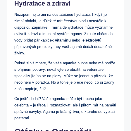
Hydratace a zdraví
Nezapomínejte ⁢ani na dostatečnou hydrataci. I ⁤když je
zimní období, je důležité mít čerstvou ‌vodu neustále k
dispozici. ⁤Zajímavě, i mírná dehydratace může významně
ovlivnit zdraví⁢ a imunitní systém agamy. Zkuste občas do
vody přidat pár kapiček
vitaminu
nebo ⁤
elektrolytů
připravených⁣ pro plazy,​ aby vaší agamě​ dodali dodatečné
živiny.‌
Pokud si‍ všimnete, že vaše agamka hubne nebo má potíže
s příjmem ​potravy, neváhejte se obrátit na veterináře
specializujícího se na plazy.​ Může se jednat o příznak, že
⁢něco není v pořádku. No a tohle je přece něco,‍ co si žádný⁣
z nás nepřeje,‌ že?
Co‍ ještě dodat?⁢ Vaše agamka může ​být trochu ​jako
celebrita – ⁤je třeba ji rozmazlovat, ale i přitom mít na paměti
‌správné návyky. Agama je‍ krásný tvor, o kterého se vyplatí ​
postarat!