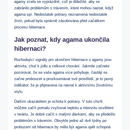
agamy zcela se vyprázdnit, což je důležité, aby se
zabránilo problémům s trávením,​ které mohou nastat, když
agama spí. Nedostatek potravy neznamená ​nedostatek‍
živin, pokud byla správně ‌zásobována před začátkem
procesu⁤ hibernace.
Jak poznat, kdy agama ukončila ​
hibernaci?
Rozhodující⁣ signály ‌pro ​ukončení hibernace u agamy jsou ​
aktivita, chuť k​ jídlu a celkové⁤ chování. Jakmile začnete
pozorovat, že‍ se vaše agama více pohybuje, častěji se
začne ​probouzet ‌a prozkoumávat své prostředí,⁤ je to jasný‍
indikátor, že je ‌připravena na návrat k⁢ aktivnímu životnímu
stylu.
Dalším ​ukazatelem je ochota k potravy.​ V tuto chvíli
můžete začít ⁣pomalu zvyšovat teplotu a​ intenzitu‌ osvětlení
v teráriu. Je dobré začít s malými dávkami, aby ​se předešlo
problémům s trávením. ⁢Obvykle jedno až‍ dvě týdny po
‍probuzení od ⁤hibernace by měla být agama opět schopná