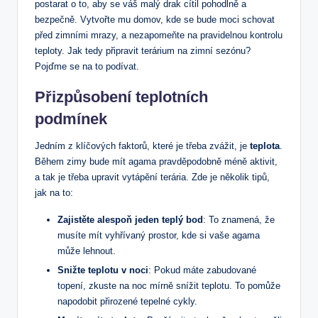
‍postarat​ o to, aby se ​váš malý drak cítil ⁤pohodlně a⁤
bezpečně. Vytvořte ‌mu domov, kde se⁣ bude ⁢moci ​schovat
před zimními mrazy, a nezapomeňte ​na pravidelnou kontrolu
‌teploty. Jak​ tedy připravit terárium na ‌zimní sezónu?
Pojďme se na to podívat.
Přizpůsobení teplotních
podmínek
Jedním ​z klíčových⁣ faktorů, které ​je třeba zvážit, je
teplota
.
Během zimy bude mít agama ‍pravděpodobně méně aktivit,
a tak‌ je třeba upravit vytápění terária. Zde je několik tipů,
jak na to:
Zajistěte alespoň ​jeden teplý ​bod
: To znamená, že
‌musíte mít vyhřívaný ​prostor, ‌kde si vaše agama
může lehnout.
Snižte ⁤teplotu v noci
: Pokud máte zabudované
topení, zkuste na noc‍ mírně snížit teplotu. To pomůže
napodobit ​přirozené tepelné cykly.