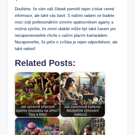
Doufáme, ⁣že vám náš⁢ článek pomohl nejen‍ získat cenné
informace,‍ ale ⁢také vás ⁤bavil. S našimi radami se ‍budete⁤
moci stát profesionálním zimním opatrovníkem agamy​ a
možná ​zjistíte, že zimní⁢ období může být​ také časem pro
⁤nezapomenutelné chvíle s vaším plazím kamarádem.
Nezapomeňte, že péče o‌ zvířata je nejen odpovědnost, ale
také radost!
Related Posts:
Jak správně připravit
Jak zazimovat kaktusy:
agamu vousatou na zimu?
Bezpečné zimování
Tipy a triky!
kaktusů…