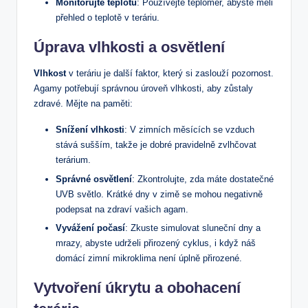
Monitorujte teplotu
: Používejte teploměr, abyste měli‌
přehled ​o⁢ teplotě v teráriu.
Úprava‍ vlhkosti a⁣ osvětlení
Vlhkost
v teráriu je další faktor, který ​si zaslouží pozornost.
⁣Agamy‌ potřebují správnou‍ úroveň vlhkosti, aby zůstaly
zdravé. Mějte‍ na‍ paměti:
Snížení vlhkosti
: V zimních měsících se⁣ vzduch
stává⁤ sušším, takže je dobré pravidelně zvlhčovat
terárium.
Správné osvětlení
: Zkontrolujte, zda máte dostatečné
UVB​ světlo. Krátké dny v zimě se mohou negativně
podepsat na zdraví⁣ vašich agam.
Vyvážení ⁣počasí
: Zkuste simulovat ⁣sluneční dny a
mrazy, ‍abyste udrželi přirozený cyklus,⁤ i když náš
domácí zimní mikroklima není úplně⁢ přirozené.
Vytvoření úkrytu a obohacení