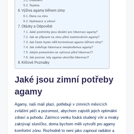
Osvětlení
Teplota
Výživa​ agamy během zimy
Dieta na míru
Hydratace a zdraví
Otázky a Odpovědi
Jaké podmínky ‍jsou ideální pro hibernaci agamy?
Jak‍ se‍ připravit na zimu před ‍zazimováním agamy?
Jak často byste měli kontrolovat agamu během zimy?
Jak ⁢ovlivňuje hibernace metabolismus agamy?
Jakým potravinám se vyhnout⁤ před hibernací?
Jak poznat, kdy agama ukončila ​hibernaci?
Klíčové Poznatky
Jaké ⁤jsou zimní potřeby
agamy
Agamy,⁤ naši malí⁤ plazi, potřebují v zimních měsících
zvláštní péči‍ a pozornost, abychom zajistili jejich⁤ optimální​
zdraví a pohodu. Zatímco venku fouká studený vítr a mraky
zakrývají sluníčko, doma bychom měli vytvořit pro agamy
komfortní zónu. ⁤Rozhodně‌ to není jako ⁣zapnout ⁢radiátor a⁢