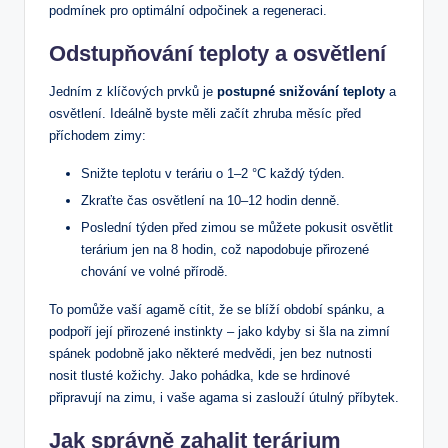
podmínek ‍pro optimální⁢ odpočinek a regeneraci.
Odstupňování teploty a ‌osvětlení
Jedním ‌z ​klíčových⁤ prvků⁣ je
postupné snižování teploty
​a
osvětlení.‍ Ideálně byste měli začít zhruba měsíc před
příchodem ⁢zimy:
Snižte teplotu v teráriu ​o 1–2 °C každý týden.
Zkraťte čas osvětlení na 10–12 ⁢hodin denně.
Poslední týden před zimou se můžete pokusit ​osvětlit
terárium jen ‌na 8⁣ hodin, což ⁢napodobuje přirozené
chování ve volné ​přírodě.
To ⁢pomůže vaší agamě​ cítit, že se blíží období spánku, a
podpoří její ⁣přirozené ‌instinkty – jako kdyby⁣ si šla na ‍zimní
⁢spánek podobně jako‌ některé medvědi, jen bez nutnosti
nosit tlusté kožichy. Jako pohádka, ​kde se hrdinové
připravují na zimu, i⁢ vaše agama si zaslouží útulný příbytek.
Jak správně zahalit ⁤terárium