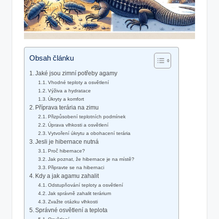
Obsah článku
Jaké ⁤jsou zimní potřeby agamy
Vhodné teploty a osvětlení
Výživa a hydratace
Úkryty a⁢ komfort
Příprava terária na zimu
Přizpůsobení teplotních podmínek
Úprava‍ vlhkosti a⁣ osvětlení
Vytvoření úkrytu a obohacení terária
Jesli je ⁢hibernace nutná
Proč hibernace?
Jak poznat, že hibernace ⁣je na místě?
Připravte‌ se na hibernaci
Kdy a jak agamu zahalit
Odstupňování teploty a ‌osvětlení
Jak správně zahalit ⁤terárium
Zvažte otázku vlhkosti
Správné osvětlení a‌ teplota