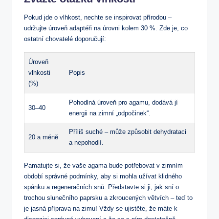
Pokud jde​ o vlhkost, nechte‍ se inspirovat přírodou –
udržujte⁢ úroveň adaptéři na úrovni kolem 30 %. Zde je,‌ co
ostatní⁣ chovatelé doporučují:
Úroveň
vlhkosti⁤
Popis
(%)
Pohodlná ​úroveň ‍pro‌ agamu, dodává⁣ jí
30–40
energii na zimní „odpočinek“.
Příliš suché – může způsobit dehydrataci
20 a méně
a ⁤nepohodlí.
Pamatujte si, že vaše agama bude⁣ potřebovat v zimním
období správné podmínky, ⁤aby si mohla užívat klidného
spánku a regeneračních snů. Představte si ji, jak sní​ o
trochou slunečního ‍paprsku⁤ a zkroucených větvích‍ – teď to
je jasná příprava na zimu! ‍Vždy se​ ujistěte,⁢ že máte k