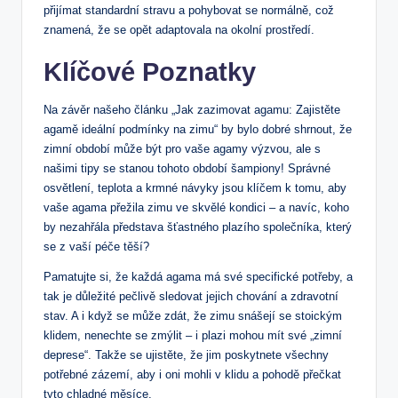
‌přijímat standardní stravu a pohybovat ⁤se normálně, což
⁤znamená,‍ že se opět⁢ adaptovala na okolní prostředí.
Klíčové Poznatky
Na závěr‍ našeho článku „Jak zazimovat agamu: Zajistěte⁣
agamě ideální podmínky na zimu“⁤ by bylo dobré shrnout, že
zimní období může ⁤být pro vaše agamy výzvou, ale s
našimi ​tipy se⁤ stanou tohoto ⁤období šampiony! Správné
osvětlení, ‌teplota a krmné návyky jsou klíčem ⁢k tomu, aby
vaše agama přežila zimu ve skvělé kondici – a navíc, koho
by nezahřála představa ⁣šťastného plazího ⁢společníka, který​
se z⁣ vaší péče​ těší?
Pamatujte si, že každá agama má⁢ své specifické potřeby, a
tak je důležité pečlivě sledovat jejich chování ⁣a zdravotní
stav. ​A i když se ⁣může zdát, že ​zimu snášejí se stoickým⁣
klidem, nenechte se zmýlit – ⁢i plazi mohou mít ‌své „zimní
deprese“. ​Takže se ujistěte, že jim poskytnete ⁤všechny
potřebné zázemí, aby i oni mohli ​v klidu a pohodě přečkat
tyto‍ chladné měsíce.