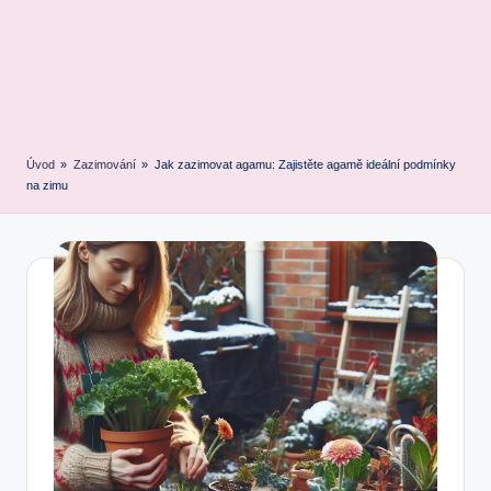
Úvod
»
Zazimování
»
Jak zazimovat agamu: Zajistěte agamě ideální podmínky
na zimu