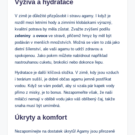
Výživa a hydratace
V ⁣zimě‍ je důležité přizpůsobit ⁢i stravu agamy. I⁣ když je⁤
rozdíl mezi letními ⁤hody a ​zimními ⁣klobáskami výrazný,
kvalitní potrava by měla zůstat. Zvažte zvýšení podílu
zeleniny
‍ a
ovoce
ve stravě, přičemž‌ hmyz by měl být
podáván v menších ​množstvích. Možná se vám to⁣ zdá jako⁢
dietní‌ šílenství, ale vaši agamu⁤ to udrží zdravou a
spokojenou. Jako ⁤pokrm můžete ‌nabídnout ⁤například
nastrouhanou ‍cuketu, brokolici ⁣nebo dokonce ⁢řepu.
Hydratace‌ je další⁤ klíčová složka. ‍V zimě, kdy jsou‌ vzduch
i terárium sušší, je dobré ⁢občas agamu jemně postříkat⁤
vodou. Když se vám podaří, aby⁢ si vzala⁣ pár kapek vody
přímo⁣ z misky, je to bonus. Nezapomeňte však, že naši⁣
miláčci nemají v ⁤oblibě vodu ⁤jako váš‌ oblíbený čaj, takže
‌snaha musí být umírněná.
Úkryty a⁢ komfort
Nezapomínejte na dostatek ​úkrytů! Agamy jsou ⁤přirozeně