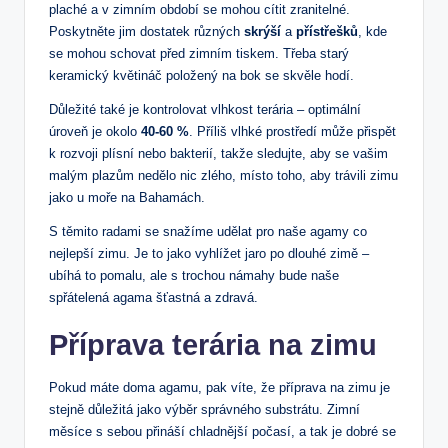
plaché a ⁣v zimním období ​se mohou cítit zranitelné.
Poskytněte jim dostatek různých
skrýší
a
přístřešků
, kde
se mohou schovat před zimním tiskem. Třeba‌ starý
keramický květináč položený ⁢na bok⁤ se skvěle hodí.
Důležité také je kontrolovat vlhkost ​terária – optimální
úroveň je okolo
40-60 %
. ⁣Příliš vlhké prostředí může přispět⁤
k rozvoji plísní nebo bakterií, takže sledujte, aby‌ se vašim
malým plazům ⁤nedělo nic zlého, místo toho, aby trávili⁣ zimu
jako ‌u moře na ⁤Bahamách.
S⁤ těmito radami se snažíme udělat ⁤pro naše agamy co
nejlepší zimu. Je to jako vyhlížet jaro po dlouhé zimě –
ubíhá to‌ pomalu, ale s trochou⁢ námahy bude naše
spřátelená agama šťastná​ a zdravá.
Příprava terária na zimu
Pokud máte doma agamu, pak víte, že příprava ⁣na zimu je
stejně důležitá jako výběr‌ správného substrátu. Zimní ​
měsíce s sebou přináší ‍chladnější počasí,⁢ a tak je dobré se