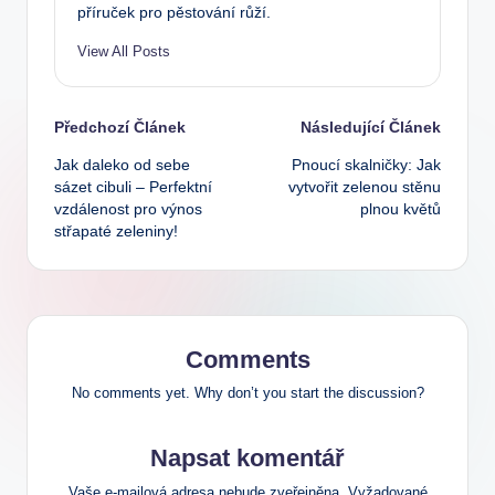
příruček pro pěstování růží.
View All Posts
Post
Předchozí Článek
Následující Článek
Jak daleko od sebe
Pnoucí skalničky: Jak
navigation
sázet cibuli – Perfektní
vytvořit zelenou stěnu
vzdálenost pro výnos
plnou květů
střapaté zeleniny!
Comments
No comments yet. Why don’t you start the discussion?
Napsat komentář
Vaše e-mailová adresa nebude zveřejněna.
Vyžadované