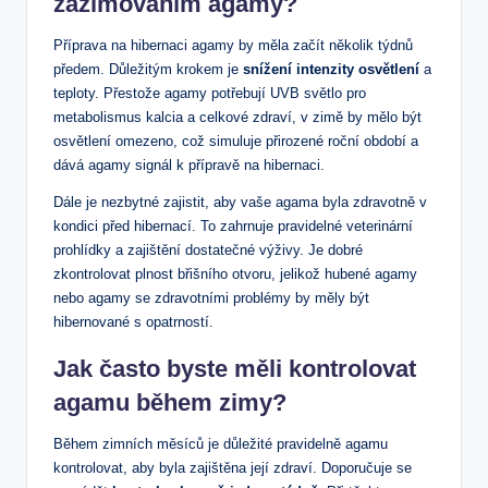
‍zazimováním agamy?
Příprava na hibernaci ⁤agamy by měla začít několik týdnů
předem. Důležitým krokem je
snížení intenzity osvětlení
⁣a
teploty.⁤ Přestože agamy potřebují UVB světlo pro⁤
metabolismus kalcia⁣ a celkové zdraví, v ​zimě by mělo být
osvětlení omezeno, což simuluje​ přirozené roční období a
⁤dává agamy​ signál ⁣k přípravě na hibernaci.
Dále je nezbytné zajistit, aby vaše agama byla zdravotně v
kondici před hibernací. To zahrnuje‍ pravidelné ⁣veterinární
prohlídky a ⁣zajištění dostatečné výživy. Je dobré
zkontrolovat plnost břišního otvoru, ⁣jelikož hubené agamy
nebo agamy se zdravotními problémy by měly být
hibernované s opatrností.
Jak často byste měli kontrolovat
agamu během zimy?
Během zimních měsíců je důležité pravidelně agamu
kontrolovat, aby byla zajištěna její zdraví.⁣ Doporučuje se‌