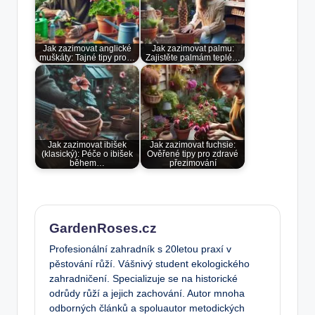
Jak zazimovat anglické
Jak zazimovat palmu:
muškáty: Tajné tipy pro…
Zajistěte palmám teplé…
Jak zazimovat ibišek
Jak zazimovat fuchsie:
(klasický): Péče o ibišek
Ověřené tipy pro zdravé
během…
přezimování
GardenRoses.cz
Profesionální zahradník s 20letou praxí v
pěstování růží. Vášnivý student ekologického
zahradničení. Specializuje se na historické
odrůdy růží a jejich zachování. Autor mnoha
odborných článků a spoluautor metodických