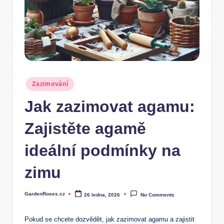
Posted
Zazimování
in
Jak zazimovat agamu:
Zajistěte agamě
ideální podmínky na
zimu
GardenRoses.cz
26 ledna, 2026
No Comments
Posted
by
Pokud se chcete dozvědět, jak zazimovat ‍agamu a zajistit