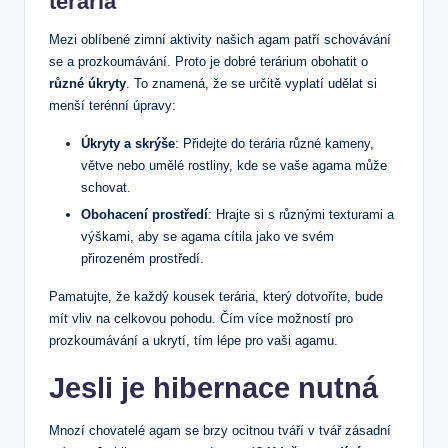
terária
Mezi‌ oblíbené zimní aktivity našich agam patří schovávání
se a ⁢prozkoumávání. Proto je dobré terárium obohatit⁣ o
různé úkryty
. To znamená, že‍ se určitě vyplatí udělat si
menší terénní úpravy:
Úkryty a skrýše
: Přidejte do terária​ různé kameny,
větve nebo umělé rostliny, kde se vaše agama ⁢může
schovat.
Obohacení ‌prostředí
: Hrajte si s různými‌ texturami a
výškami, aby se ‍agama cítila jako⁢ ve svém
přirozeném prostředí.
Pamatujte, že každý kousek terária, který dotvoříte,⁣ bude
mít vliv ​na ⁤celkovou pohodu.⁤ Čím více možností pro
prozkoumávání ⁤a ukrytí, tím lépe pro​ vaši agamu.
Jesli je ⁢hibernace nutná
Mnozí chovatelé agam‍ se​ brzy ocitnou tváří v‌ tvář ⁣zásadní