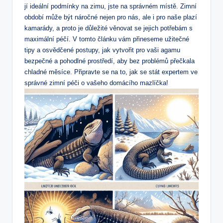
jí ideální podmínky‌ na zimu, jste⁢ na správném místě. ⁢Zimní​
období může být náročné nejen pro nás, ale⁤ i pro⁣ naše plazí
kamarády, a proto je důležité věnovat⁢ se jejich⁢ potřebám ⁢s
⁢maximální péčí. V tomto článku vám⁣ přineseme užitečné
tipy a osvědčené postupy, ⁣jak vytvořit pro vaši agamu
bezpečné⁣ a‌ pohodlné prostředí, aby bez⁣ problémů přečkala
chladné měsíce. ⁢Připravte se na to, jak se stát⁣ expertem ve
správné‌ zimní ​péči o ⁢vašeho domácího mazlíčka!