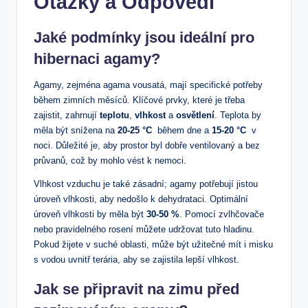
Otázky a Odpovědi
Jaké podmínky ‍jsou ideální pro
hibernaci agamy?
Agamy, zejména agama vousatá, mají⁢ specifické potřeby‍
během zimních měsíců. Klíčové prvky, které je třeba
zajistit, zahrnují
teplotu
,‍
vlhkost
a
osvětlení
. ⁤Teplota ⁣by
⁤měla být snížena‍ na
20-25 °C
‍ během dne a
15-20 °C
‌ v
noci. Důležité je, aby prostor⁢ byl dobře ventilovaný a bez
průvanů, což by⁢ mohlo vést k ‌nemoci.
Vlhkost vzduchu je⁤ také zásadní; agamy potřebují jistou
úroveň vlhkosti,⁢ aby nedošlo k dehydrataci. Optimální
úroveň vlhkosti by měla být
30-50 %
. Pomocí zvlhčovače⁢
nebo pravidelného rosení ​můžete udržovat tuto ⁣hladinu.
Pokud žijete v suché oblasti, může být ⁢užitečné mít i⁣ misku
s vodou uvnitř ‌terária, aby ​se zajistila lepší vlhkost.
Jak‍ se‍ připravit na zimu před