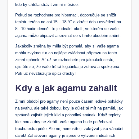
kde by chtěla strávit zimní měsíce.
Pokud se rozhodnete⁢ pro hibernaci, doporučuje se snížit
teplotu terária na ⁤asi 15 – 18 °C ⁢a zkrátit dobu osvětlení na
8 ​- ‌10 hodin denně. To ‌je ideální ⁣okolí, ve kterém ‌se vaše
‌agama ‍může připravit a srovnat se s​ tímto⁢ obdobím snění.
Jakákoliv změna ⁢by měla být pomalá, aby si vaše agama
mohla zvyknout ‍a co nejlépe zvládnout přípravu na tento
zimní spánek. Ať ‍už se rozhodnete pro jakoukoli‌ cestu,
ujistěte se, že vaše⁣ frčící leguánka je‌ zdravá a spokojená.
Pak už​ nevzbuzujte spící dráčky!
Kdy a jak agamu zahalit
Zimní období pro agamy není​ pouze časem ledové pohádky
⁣na svahu, ale také dobou, kdy je důležité ​mít na ​paměti, jak
správně zajistit​ jejich klid a pohodlný ⁢spánek. Když​ teploty​
klesnou a dny se ⁤zkrátí, vaše agama bude potřebovat
trochu⁤ extra péče. Ale ne, nemusíte ji zakrývat jako vánoční
dárek! Zahalování agamy⁣ je spíše o vytvoření ideálních