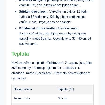
vitaminu⁤ D3, což je kritické pro​ jejich zdraví.
Střídání dne a noci:
⁤ Vytvořte jim cyklus 12 hodin
světla a 12 hodin tmy. Kdo by přece chtěl zůstat
vzhůru v​ noci, když⁣ je čas na spánek?
Vzdálenost ⁤zdroje‌ světla:
Umístěte lampu
dostatečně blízko, ‌ale​ dejte ‍pozor,⁢ aby se ⁢agamě
nespálily ‌hnědé​ šupinky. Obvykle⁢ je to 30 -‌ 40 cm od
plazivé partie.
Teplota
Když mluvíme o teplotě,‌ představte ⁢si,‍ že agamy jsou ⁢jako
živé termofory. Potřebují teplé místo ⁢k „opékání“ a
chladnější místo ‌k „ochlazení“. Optimální teplotní gradient
by měl být:
Oblast terária
Teplota (°C)
Teplé místo
35 -⁢ 40