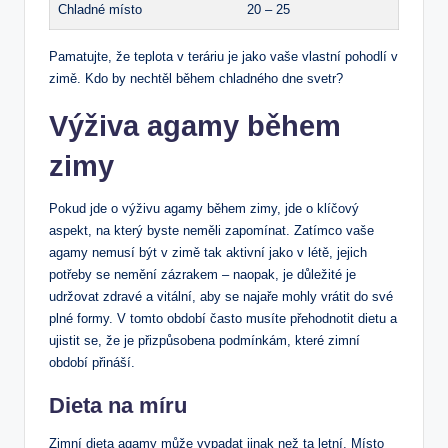
Chladné‍ místo
20 – 25
Pamatujte, že teplota⁣ v teráriu je​ jako vaše​ vlastní pohodlí⁢ v
zimě. Kdo ⁣by‍ nechtěl během chladného dne svetr?
Výživa​ agamy během
zimy
Pokud jde o výživu agamy během zimy, jde ⁢o klíčový
aspekt, na který⁤ byste ‌neměli zapomínat. Zatímco vaše
agamy nemusí být v zimě ​tak ‍aktivní‌ jako v ‍létě, jejich
potřeby se ‍nemění zázrakem – naopak, je důležité je
udržovat zdravé ⁤a ⁢vitální, aby se⁣ najaře ‍mohly vrátit do své
plné ‌formy. V‍ tomto období často musíte přehodnotit dietu a
ujistit se, že je přizpůsobena podmínkám,‍ které zimní
období přináší.
Dieta na míru
Zimní dieta agamy‌ může vypadat jinak než ta letní. Místo