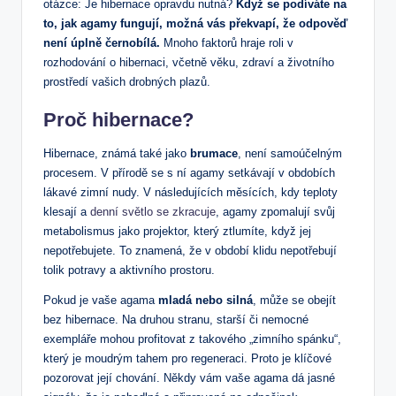
⁣otázce: Je hibernace opravdu nutná?
Když se podíváte na
to, jak agamy fungují, možná vás překvapí, že ​odpověď
není úplně černobílá.
Mnoho faktorů hraje roli ⁣v
rozhodování o hibernaci, včetně věku,​ zdraví ⁤a životního
prostředí vašich drobných plazů.
Proč hibernace?
Hibernace, známá také jako‌
brumace
, není samoúčelným
procesem. V přírodě se⁤ s ní agamy ⁤setkávají v obdobích
lákavé zimní nudy. V následujících měsících, kdy​ teploty
klesají a⁣
denní světlo se zkracuje
, agamy zpomalují svůj
⁢metabolismus jako projektor,‌ který ztlumíte, když ⁢jej
nepotřebujete. ​To znamená, že v období klidu nepotřebují
tolik potravy a aktivního ‍prostoru.
Pokud je vaše agama
mladá nebo silná
, může se obejít
bez hibernace. Na druhou ​stranu, starší​ či nemocné⁢
exempláře⁣ mohou profitovat z takového „zimního spánku“,
který‌ je moudrým tahem pro regeneraci. Proto je klíčové
pozorovat ⁣její chování. ⁢Někdy vám vaše agama dá ‍jasné