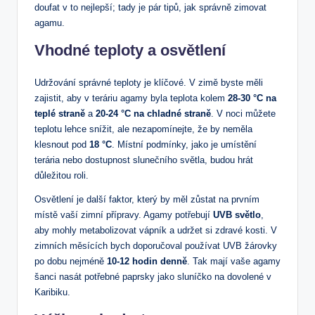
doufat‍ v to ⁢nejlepší;⁤ tady ​je pár tipů, ⁤jak správně zimovat ​
agamu.
Vhodné teploty a osvětlení
Udržování ‍správné teploty je klíčové. V zimě byste měli
zajistit, aby v teráriu agamy ‍byla teplota kolem
28-30 °C na
teplé⁤ straně
a
20-24 °C na chladné straně
. V noci můžete
teplotu lehce snížit, ale nezapomínejte, že ‌by⁣ neměla
klesnout⁣ pod
18 °C
. Místní podmínky, jako je umístění ​
terária nebo dostupnost ⁢slunečního světla,⁤ budou hrát
důležitou roli.
Osvětlení je další faktor, který by měl zůstat ‌na prvním
místě vaší zimní ​přípravy. Agamy potřebují
UVB světlo
,
aby‍ mohly ​metabolizovat ‌vápník a ⁢udržet si zdravé ⁣kosti. V
zimních měsících⁢ bych doporučoval používat ⁤UVB​ žárovky
po dobu⁤ nejméně‍
10-12 hodin denně
. Tak mají vaše‍ agamy
šanci nasát potřebné paprsky jako‍ sluníčko na ‍dovolené v
Karibiku.