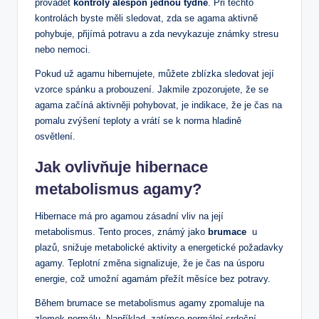
provádět
kontroly alespoň jednou ​týdně
. Při těchto
kontrolách ⁤byste ‍měli sledovat, zda se agama aktivně
pohybuje, přijímá potravu ‍a zda nevykazuje známky stresu
nebo nemoci.
Pokud už agamu hibernujete, můžete‍ zblízka sledovat její
⁤vzorce spánku a probouzení. Jakmile zpozorujete, že‍ se
agama⁤ začíná aktivněji pohybovat, je indikace, ‍že‍ je čas na
pomalu zvýšení teploty a vrátí se k norma hladině
osvětlení.
Jak ⁢ovlivňuje hibernace
metabolismus agamy?
Hibernace má pro agamou zásadní vliv na její
metabolismus. Tento proces, známý jako
brumace
⁤ u
plazů,‍ snižuje metabolické aktivity a energetické ‌požadavky
agamy. ⁣Teplotní​ změna signalizuje, že je čas na ‌úsporu
energie, což umožní agamám​ přežít⁤ měsíce bez potravy.
Během​ brumace se ​metabolismus agamy ⁣zpomaluje na
zlomek normálu. ⁢Například, zatímco normální srdeční