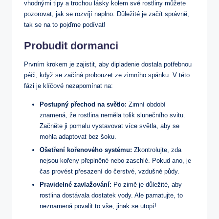
vhodnými tipy ‌a trochou lásky kolem své ‌rostliny můžete
pozorovat, ⁢jak se​ rozvíjí ‍naplno. Důležité je‌ začít správně,⁣
tak​ se na to pojďme ⁤podívat!
Probudit dormanci
Prvním krokem je zajistit, aby ⁤dipladenie dostala potřebnou
péči, když⁢ se začíná probouzet ⁣ze zimního spánku. V této
fázi je klíčové⁤ nezapomínat na:
Postupný přechod na světlo:
Zimní období
znamená, že rostlina​ neměla tolik slunečního svitu.
Začněte ji pomalu vystavovat více světla, aby​ se
‌mohla adaptovat bez ⁢šoku.
Ošetření kořenového​ systému:
Zkontrolujte, zda
nejsou ⁢kořeny přeplněné nebo zaschlé. Pokud ano, je
čas provést přesazení do čerstvé, vzdušné ⁤půdy.
Pravidelné zavlažování:
Po⁣ zimě je důležité, aby
rostlina dostávala ⁣dostatek vody. ⁣Ale pamatujte, to
neznamená povalit to vše, jinak se utopí!