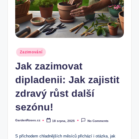
Posted
Zazimování
in
Jak zazimovat
dipladenii: Jak zajistit
zdravý růst další
sezónu!
GardenRoses.cz
18 srpna, 2025
No Comments
Posted
by
S příchodem chladnějších měsíců ⁤přichází i ​otázka, jak‌