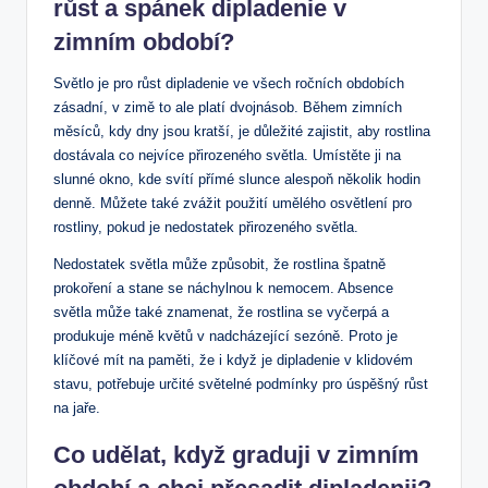
růst a spánek dipladenie⁣ v
zimním ‍období?
Světlo⁣ je pro růst dipladenie ​ve všech ročních obdobích
zásadní, v zimě to ‍ale ‍platí dvojnásob. Během zimních
měsíců, kdy⁢ dny jsou kratší, je důležité⁢ zajistit, aby rostlina
dostávala co nejvíce přirozeného světla. Umístěte⁣ ji na
slunné okno, kde svítí ​přímé ⁤slunce alespoň ⁢několik hodin
denně. Můžete také zvážit použití umělého osvětlení pro
rostliny, pokud je nedostatek přirozeného světla.
Nedostatek světla může způsobit, že rostlina špatně
⁤prokoření a stane se náchylnou k nemocem. Absence
světla může také znamenat, ⁢že rostlina se vyčerpá a
produkuje ​méně květů v nadcházející sezóně. Proto‍ je
klíčové mít na paměti, že i když je dipladenie v klidovém
stavu, potřebuje určité světelné podmínky pro úspěšný růst
na jaře.
Co udělat, ⁤když graduji v zimním