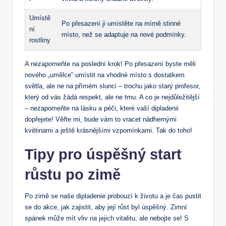
Umístě
Po ⁣přesazení ji ‌umístěte na mírně ⁣stinné
ní
místo, než se‍ adaptuje na nové podmínky.
rostliny
A nezapomeňte na poslední krok! Po přesazení byste měli
nového „umělce“ umístit na vhodné místo s dostatkem
světla, ale ne ‍na přímém slunci⁢ – trochu jako starý profesor,
který od vás‌ žádá respekt,‍ ale ne‌ tmu. A co je nejdůležitější
– nezapomeňte na​ lásku a​ péči, které vaší dipladenii
⁣dopřejete! Věřte mi, bude vám to vracet nádhernými⁤
květinami a ještě krásnějšími vzpomínkami. Tak ‍do‌ toho!
Tipy pro úspěšný start
růstu po zimě
Po zimě se naše dipladenie probouzí k životu a je čas pustit
⁣se do akce, jak zajistit, aby její ⁣růst byl úspěšný.⁣ Zimní
spánek může mít vliv na​ jejich vitalitu,⁤ ale nebojte se! S