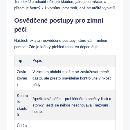
Ten​ dokáže odradit některé škůdce, jako jsou mšice, a
přitom je šetrný k životnímu prostředí, což se určitě vyplatí!
Osvědčené postupy pro zimní
⁤péči
Naštěstí existují osvědčené⁢ postupy, které​ vám ‌mohou
pomoci. Zde je krátký přehled toho,‍ co doporučuji:
Tip
Popis
Zavla
V zimním období snažte se zavlažovat méně
žován
často,‍ ale přesto pravidelně kontrolujte vlhkost
í
půdy.
Kontro
Apoštolové péče ​–⁢ prohlédněte⁣ konečky‍ listů ​a
la
stonky, jestli se někde neschovávají nezvaní
škůdc
hosté.
ů
Údržb