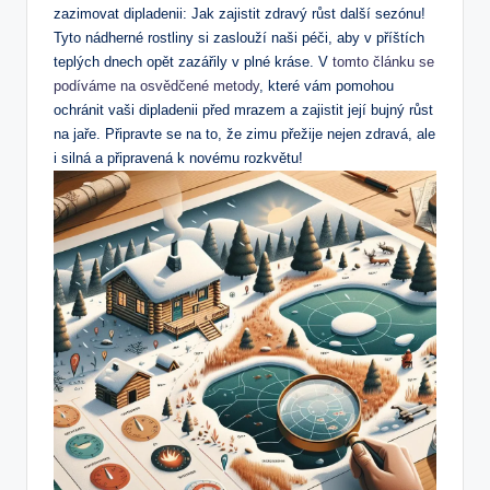
zazimovat dipladenii: Jak zajistit zdravý‌ růst další sezónu!
Tyto nádherné rostliny si zaslouží ‌naši péči, aby v příštích
teplých dnech opět zazářily v plné kráse. V
tomto článku se
podíváme na osvědčené metody
, které vám ⁢pomohou
ochránit vaši ‍dipladenii před mrazem a zajistit její bujný růst
na jaře. Připravte se na to, že zimu přežije nejen zdravá, ale
i silná a ‍připravená k novému rozkvětu!