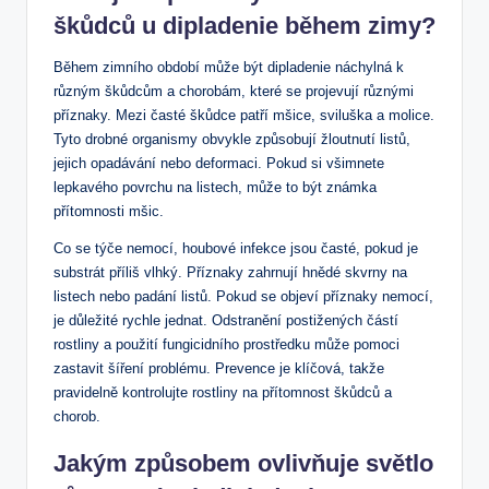
škůdců u⁢ dipladenie během zimy?
Během ⁣zimního‍ období může být dipladenie⁤ náchylná k
různým škůdcům a ‌chorobám, které se projevují ⁣různými
příznaky. ⁤Mezi časté ‍škůdce patří mšice, sviluška ‍a molice.
Tyto drobné organismy obvykle způsobují ⁢žloutnutí ‍listů,
⁤jejich opadávání nebo deformaci. Pokud si⁢ všimnete
lepkavého povrchu na listech, může to být známka
přítomnosti mšic.
Co se týče nemocí, houbové infekce jsou časté, pokud je
substrát příliš vlhký. Příznaky zahrnují hnědé skvrny ​na
listech nebo padání listů. Pokud se objeví příznaky⁤ nemocí,
je důležité rychle jednat. Odstranění postižených částí
rostliny⁤ a použití fungicidního prostředku může‌ pomoci
zastavit⁣ šíření problému. Prevence je klíčová, takže
pravidelně kontrolujte rostliny na přítomnost škůdců a
chorob.
Jakým způsobem ovlivňuje světlo