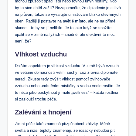
mohou způsobit spad listů nebo rovnou úhyn rostliny. Kdo
by⁢ to sice chtěl zažít? Nezapomeňte, že dipladenie je citlivá
na průvan, takže ⁤se vyvarujte⁤ umisťování blízko otevřených
oken. Raději ji postavte na
světlé místo
, ⁢ale ⁤ne na přímé
slunce – to by se ⁣jí nelíbilo.⁢ Je to jako když se snažíte
opálit se v zimě na lyžích – snadné, ale efektivní to moc
není,​ že?
Vlhkost​ vzduchu
Dalším aspektem je vlhkost vzduchu. V zimě bývá vzduch
ve‌ většině domácností​ velmi⁣ suchý, což ⁣zrovna diplomaté
neradi. Zkuste tedy zvýšit vlhkost pomocí zvlhčovače
vzduchu nebo umístěním mističky s vodou vedle rostlin. Je
to něco jako‍ poskytnout jí malé „wellness“ – ‌každá rostlina
si zaslouží trochu péče. ⁢
Zalévání a hnojení
Zimní péče také znamená přizpůsobení zálivky. ​Méně
světla a nižší teploty ​znamenají, ​že rosačky nebudou pít