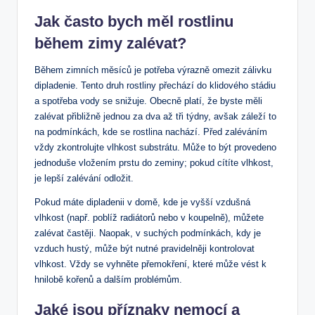
Jak často bych měl rostlinu
během zimy zalévat?
Během zimních​ měsíců je potřeba výrazně omezit zálivku
dipladenie. Tento⁣ druh⁤ rostliny přechází do klidového‍ stádiu
a spotřeba‍ vody se snižuje. Obecně platí, že byste měli
zalévat přibližně jednou za dva až tři týdny, avšak záleží to
⁣na podmínkách,⁢ kde se rostlina nachází. Před zaléváním
vždy ⁤zkontrolujte vlhkost substrátu. Může to‌ být provedeno
jednoduše vložením prstu ​do zeminy; pokud cítíte vlhkost,
je lepší zalévání odložit.
Pokud máte dipladenii v domě, kde je‍ vyšší vzdušná
vlhkost (např. poblíž radiátorů nebo v koupelně), můžete⁣
zalévat častěji. Naopak, v suchých podmínkách, kdy je
vzduch hustý,​ může být nutné pravidelněji kontrolovat
vlhkost. Vždy se vyhněte přemokření, které může vést k
hnilobě​ kořenů a dalším problémům.
Jaké jsou příznaky nemocí a