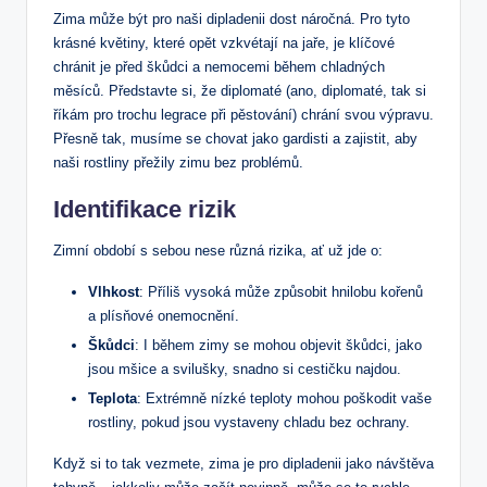
Zima může⁢ být pro naši dipladenii ⁢dost ⁣náročná. ⁢Pro tyto
krásné květiny, které opět vzkvétají⁣ na jaře, je klíčové
chránit je před škůdci a nemocemi během chladných⁢
měsíců. Představte‌ si, že diplomaté (ano, diplomaté, tak⁤ si
říkám pro ⁣trochu legrace při pěstování) ⁢chrání ‌svou výpravu.
Přesně tak, musíme se chovat jako gardisti a zajistit, aby
naši rostliny přežily zimu bez problémů.
Identifikace rizik
Zimní období s sebou nese různá rizika,⁢ ať už jde o:
Vlhkost
: Příliš vysoká může ​způsobit hnilobu kořenů
a⁢ plísňové onemocnění.
Škůdci
: I během⁢ zimy se mohou‍ objevit škůdci, jako
jsou mšice a ⁢svilušky, snadno ⁤si ​cestičku najdou.
Teplota
: Extrémně nízké teploty mohou poškodit ‍vaše
rostliny, pokud jsou vystaveny chladu bez ochrany.
Když si to tak vezmete, zima je pro dipladenii jako návštěva‌