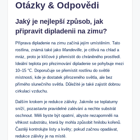
Otázky & Odpovědi
Jaký je ‍nejlepší způsob, jak
připravit dipladenii na zimu?
Příprava dipladenie na zimu začíná jejím ‌umístěním. Tato
rostlina, známá také jako
Mandeville
, je citlivá⁢ na chlad ⁣a
‍mráz, proto je klíčové ji přemístit do chráněného prostředí.
Ideální teplota pro přezimování ⁢dipladenie se pohybuje mezi
10–15 °C. Doporučuje se přemístit rostlinu do⁣ světlé
místnosti, kde​ je dostatek přirozeného ⁢světla, ale ​bez
přímého slunečního světla. Důležité je také zajistit dobrou
cirkulaci vzduchu.
Dalším krokem je redukce ‍zálivky. Jakmile se teplaturny
sníží, pozastavte pravidelné zalévání⁤ a nechte substrát⁤
oschnout. Měli byste být opatrní, abyste nezapomněli na
vlhkost substrátu, která by mohla‌ způsobit hnilobu ⁢kořenů.
Častěji kontrolujte listy ⁤a květy; pokud začnou opadávat,
redukce⁢ zálivky je na místě.