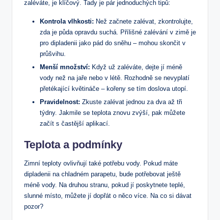
zaléváte, je klíčový. Tady je pár jednoduchých tipů:
Kontrola vlhkosti:
Než‍ začnete zalévat,‌ zkontrolujte,
⁤zda je ‍půda opravdu suchá. ​Přílišné zalévání ​v zimě je
pro dipladenii jako pád do sněhu⁢ – mohou ​skončit v
průšvihu.
Menší množství:
Když už zaléváte, dejte jí méně
vody než ⁤na jaře nebo v​ létě. Rozhodně se nevyplatí
přetékající květináče – kořeny se tím doslova utopí.
Pravidelnost:
Zkuste zalévat jednou za ⁢dva až tři
týdny. Jakmile se teplota znovu ‌zvýší, pak můžete
začít s častější⁢ aplikací.
Teplota a podmínky
Zimní teploty ovlivňují také‌ potřebu vody. Pokud máte
dipladenii na chladném parapetu, bude potřebovat ještě
méně vody. Na druhou stranu, pokud jí poskytnete teplé,
slunné ‌místo, můžete jí⁢ dopřát o něco více. Na co si dávat
pozor?