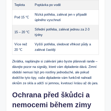
Teplota
Poptávka po vodě
Nízká potřeba, ‍zalévat jen ⁣v případě
Pod 15 °C
úplného vyschnutí
Střední potřeba, zalévat jednou⁤ za 2-3
15 – 20 °C
týdny
Více než
Vyšší ⁤potřeba, sledovat ‌vlhkost půdy a​
20 °C
zalévat častěji
Zkrátka, naplánujte si zalévání jako byste plánovali rande –
dávejte pozor na signály, které vám dipladenie dává. Zimní
období nemusí být pro rostliny jednoduché, ale pokud
dodržíte tyto tipy, vaše dipladenie vám funkčně nahradí​
oknům ze skla a udrží si ‍jemnou,⁤ kvetoucí krásu až do jara.
Ochrana před škůdci a
nemocemi během zimy