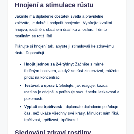
Hnojení a stimulace růstu
Jakmile má dipladenie dostatek světla a pravidelně
zaléváte, je dobré ji ⁢podpořit hnojením. Vybírejte kvalitní‍
hnojiva,⁤ ideálně s obsahem draslíku a ‌fosforu. Těmto
rostlinám se totiž líbí!
Plánujte si hnojení ⁢tak, abyste ji stimulovali ke zdravému
růstu. Doporučuji:
Hnojit jednou za 2-4 ⁤týdny:
⁣Začněte s⁢ mírně
ředěným hnojivem, a ​když se ​růst zintenzivní, ‌můžete
přidat na koncentraci.
Testovat a ⁣upravit:
Sledujte, jak reaguje; každá
rostlina je⁢ originál a potřebuje ⁣svou špetku laskavosti a
pozornosti.
Vyplatí se trpělivost:
I diplomate dipladenie potřebuje
čas, než ukáže všechny své krásy. Minulost nám říká,
trpělivost, trpělivost, trpělivost!
Sledování zdraví rostliny