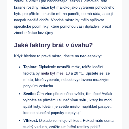
zdraví a vitalitu pro nadcházející sezonu. Zimování této
krásné rostliny může být maličko jako‍ vytváření pohodlného
bytu pro přítele – musíte mít na paměti, ⁤co má ráda, a co ⁣jí​
naopak nedělá dobře. ‍Vhodné místo‍ by mělo‌ splňovat
specifické podmínky, které pomohou vaší dipladenii přežít
⁣zimní měsíce bez újmy.
Jaké faktory brát v úvahu?
Když hledáte⁢ to pravé místo, dbejte na tyto⁣ aspekty:
Teplota:
Dipladenie ⁢nesnáší mráz, takže ideální
teplota by
měla být mezi 10
⁤a 20 °C. ‌Ujistěte se, že
místo, které vyberete, nebude vystaveno mrazivým
poryvům vzduchu.
Svetlo:
Čím více přirozeného světla, tím lépe! Avšak
vyhněte se přímému slunečnímu svitu, který‍ by ⁣mohl
⁤spálit listy. Ideální je světlé místo, například parapet,
kde se sluneční paprsky rozptylují.
Vlhkost:
Dipladenie ⁤miluje vlhkost. Pokud máte doma
suchý vzduch, ⁤zvážte umístění rostliny poblíž