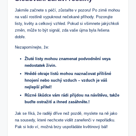
Jakmile‍ začnete s ​péčí, ⁣zůstaňte v pozoru! Po zimě mohou⁣
na vaší rostlině vypuknout‍ nečekané⁢ příhody. Pozorujte
listy, květy a celkový vzhled. Pokud si ​všimnete jakýchkoli
změn, může to být signál, zda vaše újma‌ byla řešena
dobře.
Nezapomínejte, že:
Žluté listy mohou znamenat podvodnění veya
nedostatek​ živin.
Hnědé‌ okraje listů mohou naznačovat ⁢přílišné
hnojení nebo suchý vzduch – ⁤vzduch je váš
nejlepší ⁤přítel!
Různé škůdce ​vám rádi přijdou na návštěvu, takže
buďte ostražití a ihned zasáhněte.!
Jak se říká, že ​raději dříve než pozdě, myslete na‍ ně‍ jako
na sousedy, které nechcete vidět zaneřenči v nepořádku.
Pak si kdo ví, možná brzy ​uspořádáte květinový bál!