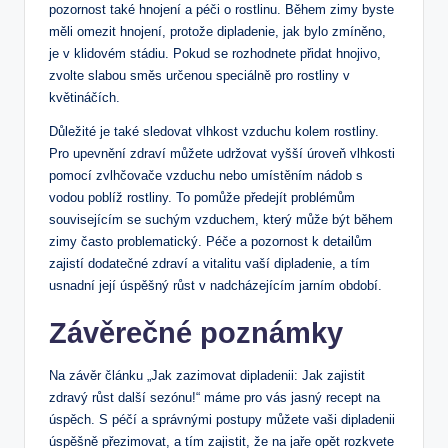
‌pozornost také hnojení a péči ‍o rostlinu. Během zimy byste
měli omezit hnojení, protože ⁢dipladenie, jak bylo zmíněno,
je v klidovém stádiu. Pokud se rozhodnete přidat hnojivo,
zvolte​ slabou směs určenou speciálně‍ pro rostliny v
květináčích.
Důležité je ⁤také sledovat vlhkost vzduchu kolem rostliny.
Pro upevnění zdraví můžete udržovat vyšší úroveň ⁤vlhkosti
pomocí zvlhčovače ⁢vzduchu nebo umístěním⁤ nádob s
vodou poblíž rostliny. To pomůže předejít problémům
souvisejícím se suchým vzduchem, který může být během
zimy často problematický. Péče a pozornost k detailům
⁤zajistí dodatečné zdraví ⁤a⁣ vitalitu vaší dipladenie, a⁤ tím
usnadní její úspěšný růst v nadcházejícím jarním období.​
Závěrečné poznámky
Na závěr článku „Jak‌ zazimovat⁣ dipladenii:​ Jak‌ zajistit
zdravý ⁤růst další sezónu!“ máme‌ pro⁤ vás jasný recept na
⁢úspěch. S péčí‍ a správnými postupy můžete⁣ vaši dipladenii
úspěšně přezimovat, a ⁤tím zajistit, že na jaře⁣ opět rozkvete