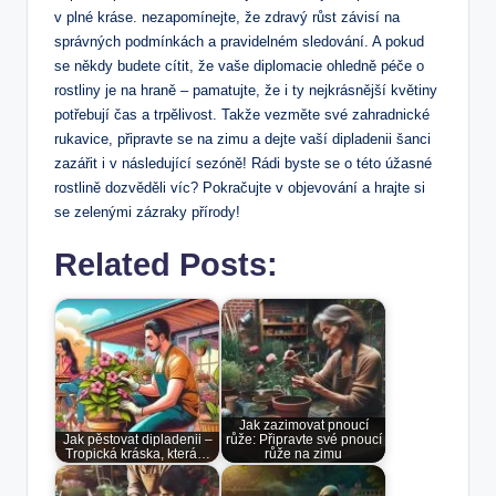
⁢v plné kráse. nezapomínejte, že zdravý růst závisí na
správných​ podmínkách a ​pravidelném ‌sledování. A pokud⁢
se někdy budete‍ cítit, že ⁢vaše diplomacie ohledně péče o
rostliny je na hraně‍ – pamatujte,⁢ že i ty⁤ nejkrásnější květiny
potřebují čas a trpělivost. Takže vezměte své zahradnické
rukavice, připravte se na zimu a dejte vaší dipladenii šanci​
zazářit i v následující ‌sezóně! Rádi byste se o této úžasné
rostlině dozvěděli víc? Pokračujte v objevování a hrajte si
se zelenými ​zázraky ⁣přírody!
Related Posts:
Jak zazimovat pnoucí
Jak pěstovat dipladenii –
růže: Připravte své pnoucí
Tropická kráska, která…
růže na zimu