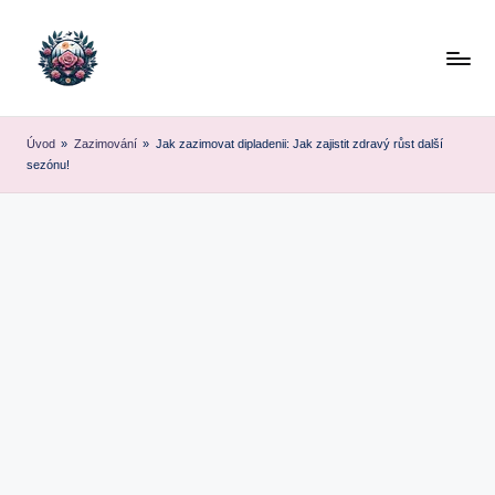
Skip
to
content
Úvod
»
Zazimování
»
Jak zazimovat dipladenii: Jak zajistit zdravý růst další
sezónu!