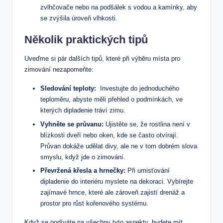
zvlhčovače nebo na podšálek s vodou a ‌kamínky, aby
se ⁢zvýšila ‍úroveň vlhkosti.
Několik praktických tipů
Uveďme si pár dalších tipů, které ‌při výběru místa pro
zimování nezapomeňte:
Sledování teploty:
⁢ Investujte do jednoduchého‌
teploměru, abyste měli ‌přehled o podmínkách, ⁣ve⁤
kterých dipladenie tráví zimu.
Vyhněte se průvanu:
Ujistěte se, že rostlina není v
blízkosti‍ dveří nebo oken, kde se často otvírají.
Průvan dokáže udělat divy, ale ne v tom dobrém slova
smyslu, když jde o ‌zimování.
Převržená křesla a ⁢hrnečky:
Při umisťování
dipladenie do interiéru myslete⁤ na dekoraci. Vybírejte
‍zajímavé hrnce, které ale ‌zároveň zajistí drenáž a
prostor pro růst kořenového systému.
Když se podíváte na všechny tyto aspekty, budete mít