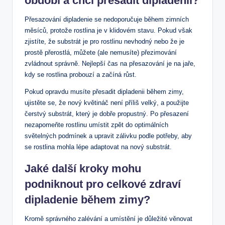
období a chci přesadit dipladenii?
Přesazování dipladenie ‌se nedoporučuje během zimních
měsíců,‍ protože rostlina je v klidovém stavu. Pokud však
zjistíte, že substrát je pro rostlinu nevhodný nebo⁤ že⁢ je
prostě přerostlá,‍ můžete (ale nemusíte) přezimování
‌zvládnout správně. Nejlepší čas na přesazování je na jaře,
⁤kdy se ⁣rostlina​ probouzí a začíná růst.
Pokud opravdu musíte přesadit dipladenii během​ zimy,
ujistěte se, že nový ⁤květináč není příliš velký, a použijte ​
čerstvý substrát, ​který je dobře⁤ propustný. Po přesazení
nezapomeňte rostlinu umístit zpět ⁣do optimálních
světelných⁢ podmínek a upravit zálivku podle potřeby, aby
se‌ rostlina mohla lépe adaptovat na nový substrát.
Jaké další kroky mohu
podniknout pro celkové zdraví
dipladenie ‍během zimy?
Kromě správného​ zalévání a umístění je důležité věnovat