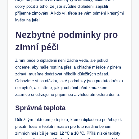
⁢dobrý pocit z toho, že jste svůdné⁤ dipladenii ‌zajistili
příjemné zimování. A ⁢kdo‌ ví, třeba se vám⁣ odmění krásnými
květy na jaře!
Nezbytné ‍podmínky pro
zimní péči
Zimní péče o dipladenii není žádná věda, ale pokud
chceme, aby naše ⁢rostlina přežila chladné měsíce v plném
zdraví, musíme dodržovat několik důležitých zásad.
Odpovíme si ⁢na otázku, jaké podmínky ‍jsou pro ⁤tuto krásku
nezbytné, ⁤a‌ zjistíme, jak ji​ ochránit před zmrazkem,
zatímco⁤ si udržujeme příjemnou a⁣ vřelou atmosféru doma.
Správná teplota
Důležitým faktorem je teplota, ‌kterou dipladenie potřebuje⁤ k
přežití. Ideální teplotní rozsah pro tuto rostlinu během ​
zimních⁤ měsíců je mezi
12 °C a 18 °C
. Příliš nízké teploty