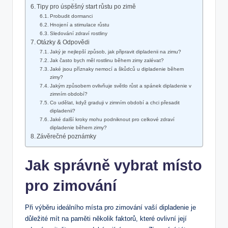
Tipy pro úspěšný start růstu po zimě
Probudit dormanci
Hnojení a stimulace růstu
Sledování zdraví rostliny
Otázky & Odpovědi
Jaký je ‍nejlepší způsob, jak připravit dipladenii na zimu?
Jak často bych měl rostlinu během zimy zalévat?
Jaké jsou příznaky nemocí a škůdců u⁢ dipladenie během
zimy?
Jakým způsobem ovlivňuje světlo růst a spánek dipladenie⁣ v
zimním ‍období?
Co udělat, ⁤když graduji v zimním období a chci přesadit
dipladenii?
Jaké další kroky mohu podniknout pro celkové zdraví
dipladenie ‍během zimy?
Závěrečné poznámky
Jak správně ⁢vybrat místo
pro zimování
Při⁣ výběru ideálního‍ místa ⁣pro zimování vaší dipladenie‍ je
důležité mít na ‌paměti několik faktorů, které ovlivní její