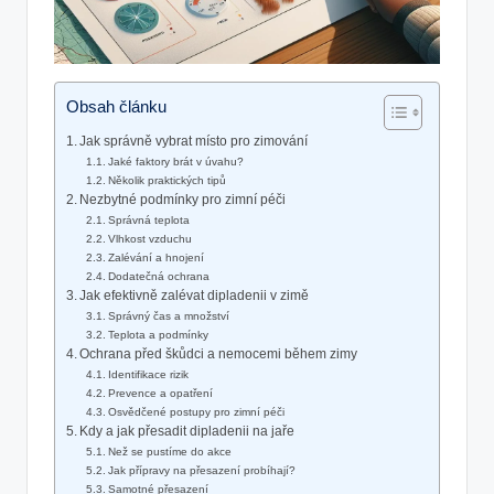
Obsah článku
Jak správně ⁢vybrat místo pro zimování
Jaké faktory brát v úvahu?
Několik praktických tipů
Nezbytné ‍podmínky pro zimní péči
Správná teplota
Vlhkost​ vzduchu
Zalévání a hnojení
Dodatečná ochrana
Jak efektivně zalévat‌ dipladenii v zimě
Správný čas⁣ a množství
Teplota a podmínky
Ochrana před škůdci a nemocemi během zimy
Identifikace rizik
Prevence a opatření
Osvědčené postupy pro zimní ⁤péči
Kdy ‍a jak přesadit dipladenii ⁤na jaře
Než se pustíme do akce
Jak přípravy na ⁤přesazení probíhají?
Samotné přesazení