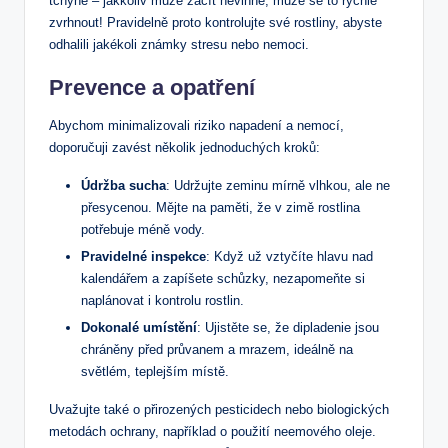
tchyně – jakkoliv může začít nevinně, může se to rychle
zvrhnout! Pravidelně proto kontrolujte své rostliny, abyste
odhalili jakékoli⁢ známky stresu nebo ⁤nemoci.
Prevence a opatření
Abychom minimalizovali riziko napadení ⁤a nemocí,
doporučuji zavést několik jednoduchých kroků:
Údržba sucha
: Udržujte zeminu mírně vlhkou, ale ne
přesycenou. Mějte na ⁣paměti, že v zimě rostlina
potřebuje méně vody.
Pravidelné inspekce
: Když už vztyčíte hlavu nad
kalendářem a zapíšete schůzky, nezapomeňte si
naplánovat i kontrolu rostlin.
Dokonalé umístění
: Ujistěte se, že⁣ dipladenie jsou
chráněny před průvanem a mrazem, ideálně na
světlém, teplejším místě.
Uvažujte také o přirozených pesticidech nebo ⁣biologických
metodách ochrany, například ⁤o ‍použití neemového oleje. ​