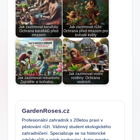
Jak zazimovat karafiáty:
Jak zazimovat růže:
Ochrana karafiátů před
Ochrana před mrazem pro
mrazem
bohaté květy
Jak zazimovat vodní
Jak zazimovat rebarboru:
rostliny: Ochrana
Zajistěte si bohatou…
vodních…
GardenRoses.cz
Profesionální zahradník s 20letou praxí v
pěstování růží. Vášnivý student ekologického
zahradničení. Specializuje se na historické
odrůdy růží a jejich zachování. Autor mnoha