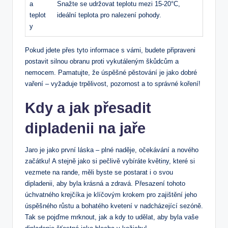
a
Snažte⁤ se udržovat teplotu mezi 15-20°C,
teplot
ideální teplota pro⁢ nalezení​ pohody.
y
Pokud jdete přes tyto informace s vámi, budete připraveni
postavit silnou obranu⁢ proti vykutáleným škůdcům a
nemocem. Pamatujte, že ⁣úspěšné pěstování je jako dobré
vaření – vyžaduje trpělivost, ⁤pozornost a ​to správné koření!
Kdy ‍a jak přesadit
dipladenii ⁤na jaře
Jaro ⁢je jako první láska – plné naděje, očekávání a nového
‌začátku! A‌ stejně jako si pečlivě vybíráte‍ květiny, ‍které si
vezmete na rande, měli byste se postarat i o svou
dipladenii, aby byla krásná a zdravá. Přesazení tohoto
úchvatného krejčíka je klíčovým krokem pro zajištění jeho
úspěšného růstu a bohatého kvetení v nadcházející sezóně.
Tak se pojďme mrknout, jak a kdy ‍to udělat,​ aby byla vaše