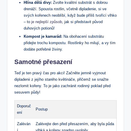
Hlína dělá‌ divy:
Zvolte kvalitní substrát s dobrou
drenáží. ⁢Spousta rostlin, včetně dipladenie, si⁣ ve
svých kořenech‌ neoblíbí, když bude příliš tvořící vlhko
– to
je nejlepší způsob
, jak si představit původ
duhových potionů!
Kompost je kamarád:
Na obohacení substrátu
přidejte trochu kompostu. Rostlinky ho milují, ‍a vy ​tím
dodáte potřebné živiny.
Samotné přesazení
Teď je ten⁢ pravý čas pro akci! Začněte jemně vyjmout
dipladenii‌ z jejího starého květináče, přičemž se snažte
nezlomit kořeny. To je⁢ jako⁤ zachránit rodinný poklad před‌
sesuvem ‍půdy!
Doporuč
Postup
ení
Zaléván
Zalévejte den před přesazením, aby byla ​půda
í
vlhká a kořeny snadno uvolnily.