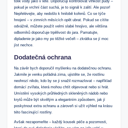
tolik​ vody jako ⁢v létě. Doporučuji kontrolovat vlhkost půdy‍ –
pokud je vrchní část ‌suchá, je to‍ signál k zalití. Ale pozor!
Nepřelévejte, aby nedošlo k hnilobě kořenů. Co se týče
hnojení – v zimních měsících opět ubrat. ⁢Pokud se cítíte
odvážně, můžete použít velmi slabé hnojivo, ale většina
odborníků doporučuje‌ trpělivost do jara.⁢ Pamatujte,
⁣dipladenie je jako my po těžké večeři ⁤– zkrátka se jí​ moc
jíst nechce.
Dodatečná ochrana
Na‍ závěr bych doporučil myšlenku na dodatečnou ochranu.‍
Jakmile je venku pořádná zima, ⁣ujistěte‍ se,⁢ že rostlinu
neohrozí nikdo, kdo⁤ by ⁢se ji snažil rozmazlovat – například⁢
domácí zvířata, která mohou ⁤chtít objevovat nebo ​si hrát. ​
Umístění vysokých​ průhledných skleněných nádob nebo
krytů může být skvělým a elegantním způsobem, jak jí
poskytnout extra ochranu a zároveň si užít výhled na krásu
této fascinující rostliny.
Avšak nezapomeňte ‍– ‌každý kousek péče a pozornosti,