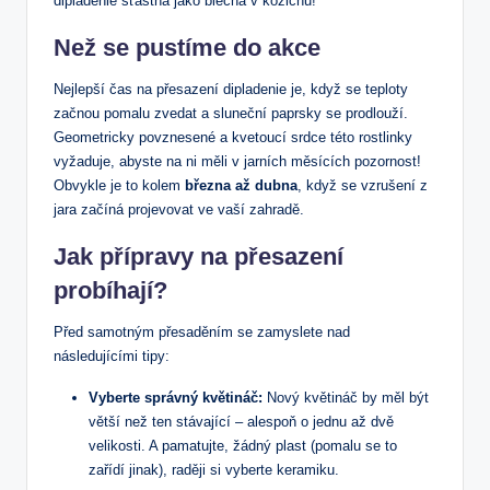
dipladenie šťastná jako blecha v kožichu!
Než se pustíme do akce
Nejlepší čas‌ na přesazení dipladenie je, když ⁤se teploty
začnou pomalu zvedat a sluneční paprsky ⁤se prodlouží.
Geometricky povznesené a kvetoucí srdce této rostlinky
vyžaduje, abyste na ni měli v jarních měsících pozornost!
Obvykle je to kolem
března až‌ dubna
,‍ když se vzrušení z​
jara ⁤začíná projevovat ve vaší zahradě.
Jak přípravy na ⁤přesazení
probíhají?
Před samotným přesaděním se zamyslete nad
následujícími tipy:
Vyberte ⁤správný květináč:
Nový květináč by ‌měl⁢ být
větší než ten stávající – alespoň o jednu až⁤ dvě
velikosti. A pamatujte, žádný plast (pomalu se to
zařídí jinak), raději si ⁣vyberte keramiku.