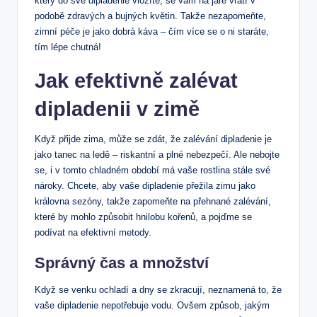
který do své dipladenie vložíte, se vám na ​jaře vrátí v
podobě zdravých ​a bujných květin. Takže nezapomeňte,
zimní péče je jako dobrá káva – čím více ​se o ni staráte,
tím lépe chutná!
Jak efektivně zalévat‌
dipladenii v zimě
Když přijde zima, může se zdát, že​ zalévání dipladenie je
jako tanec ⁣na ledě – riskantní a plné nebezpečí. Ale nebojte
se, i v‌ tomto chladném⁣ období má vaše rostlina⁢ stále své
nároky.⁣ Chcete, aby vaše dipladenie přežila zimu‍ jako
královna sezóny, takže zapomeňte na ‌přehnané‍ zalévání,
které by mohlo způsobit hnilobu kořenů, a ⁢pojďme se
podívat na efektivní metody.
Správný čas⁣ a množství
Když se venku ochladí a‍ dny ‍se zkracují, ⁣neznamená⁣ to, že
vaše dipladenie‌ nepotřebuje vodu. Ovšem způsob, ⁣jakým