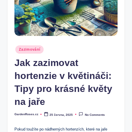
Posted
Zazimování
in
Jak zazimovat
hortenzie v květináči:
Tipy pro krásné květy
na jaře
GardenRoses.cz
25 června, 2025
No Comments
Posted
by
Pokud toužíte ⁣po nádherných hortenzích,‌ které na jaře ​