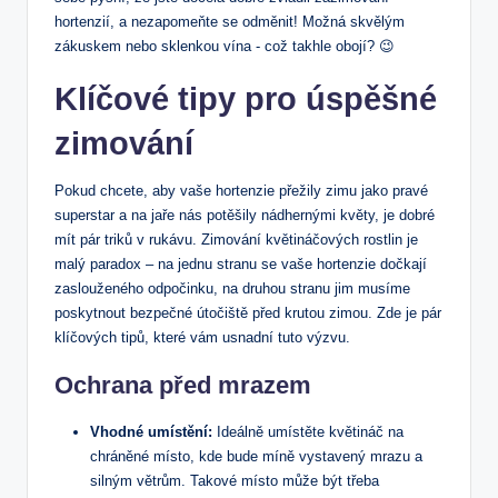
hortenzií, a nezapomeňte se odměnit! ⁤Možná ‍skvělým
zákuskem nebo sklenkou vína -​ což​ takhle obojí? 😉
Klíčové tipy pro úspěšné
zimování
Pokud​ chcete, aby vaše hortenzie přežily zimu jako ⁢pravé
superstar a na jaře ⁣nás ⁣potěšily nádhernými květy, je dobré
mít pár triků v ‍rukávu. Zimování květináčových rostlin je
malý paradox ​– na jednu stranu ⁤se⁢ vaše hortenzie⁣ dočkají
zaslouženého odpočinku, na druhou stranu ​jim musíme
poskytnout​ bezpečné útočiště před krutou zimou. Zde je ‍pár
klíčových tipů, které vám usnadní tuto výzvu.
Ochrana ​před mrazem
Vhodné umístění:
Ideálně umístěte květináč na
chráněné ⁤místo, kde bude míně vystavený mrazu a
silným větrům. Takové místo může být třeba