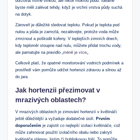
udržovat mírně vlhkou, ale ​nikoli mokrou půdu. Ideálně
byste měli zalévat tehdy, když je vrchní vrstva půdy suchá
na dotyk.
Zároveň je důležité sledovat teplotu. Pokud je teplota pod
nulou a půda je ⁢zamrzlá, nezalévejte, protože⁤ voda může
zmrznout a poškodit kořeny. V ⁤teplejších zimních dnech,
kdy teploměr stoupne‍ nad nulu, můžete‍ přidat trochu vody,
ale pamatujte na pravidlo „
méně je více
„.
Celkově platí, že
opatrné monitorování
vodních podmínek ⁣a
prostředí vám pomůže udržet hortenzii zdravou ⁢a ⁤silnou až
do jara.
Jak hortenzii přezimovat v
mrazivých oblastech?
V⁤ mrazivých ‌oblastech je zimování ⁤hortenzií v květináči
ještě​ důležitější a vyžaduje ‍dodatečné úsilí.
Prvním
doporučením
je zajistit​ co⁢ nejlepší izolaci⁢ květináče, což
může zahrnovat ‌použití izolačního obalu nebo zakrytí
květináče slámou, listím​ či bublinkovou folií.​ To pomůže