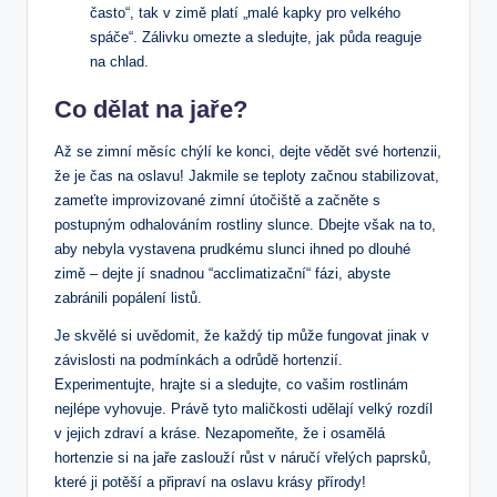
často“, tak v zimě platí „malé kapky pro velkého
‍spáče“. Zálivku⁢ omezte a sledujte,⁣ jak půda reaguje
na chlad.
Co‌ dělat na jaře?
Až se⁤ zimní měsíc ​chýlí ke konci, dejte ‍vědět své hortenzii,
že je ⁤čas⁣ na oslavu!‍ Jakmile ​se teploty začnou stabilizovat,⁢
zameťte ⁢improvizované zimní útočiště a ⁣začněte s‍
postupným odhalováním rostliny slunce. Dbejte​ však na to,
aby​ nebyla vystavena prudkému slunci ihned po dlouhé
‍zimě – dejte ‌jí snadnou ‍“acclimatizační“⁢ fázi, abyste⁣
zabránili popálení listů.
Je ‌skvělé si uvědomit, že každý tip ⁢může fungovat jinak v
závislosti na ⁢podmínkách a odrůdě hortenzií.
Experimentujte,⁤ hrajte si a sledujte, co​ vašim rostlinám
nejlépe vyhovuje. Právě tyto ⁢maličkosti​ udělají velký⁣ rozdíl
v jejich‌ zdraví ‍a⁤ kráse. ⁢Nezapomeňte, že‍ i osamělá
⁣hortenzie si na jaře zaslouží⁣ růst v náručí vřelých paprsků,
které ji​ potěší a připraví na oslavu krásy ‌přírody!