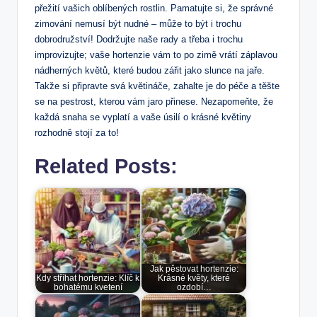
‌přežití vašich oblíbených⁣ rostlin. Pamatujte si, ⁣že správné
zimování‌ nemusí být nudné – může to být i trochu
dobrodružství! Dodržujte naše rady‍ a třeba i trochu
improvizujte; vaše​ hortenzie ⁤vám‌ to po zimě⁤ vrátí záplavou ​
nádherných květů,⁤ které budou zářit jako⁣ slunce na jaře.
‍Takže‌ si ⁢připravte ⁢svá květináče, zahalte je do péče a⁤ těšte​
se na⁣ pestrost, kterou ⁤vám ‍jaro‌ přinese. Nezapomeňte, že
každá snaha se ⁣vyplatí a vaše úsilí ⁤o​ krásné květiny‌
rozhodně stojí za to!
Related Posts:
Jak pěstovat hortenzie:
Kdy stříhat hortenzie: Klíč k
Krásné květy, které
bohatému kvetení
ozdobí…