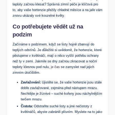
teploty začnou klesat? ​Správná zimní péče⁢ je klíčová pro
to, ‍aby ⁣vaše hortenzie přežily⁤ chladné měsíce ‌a na jaře vám
znovu ⁣ukázaly své kouzelné květy.
Co potřebujete vědět už na
podzim
Začínáme s⁣ podzimem, ‌když se listy hojně zbarvují do
teplých‍ odstínů. Je důležité si⁣ uvědomit,⁣ že hortenzie,‍ které
pěstujeme⁤ v⁢ květináči, mají o něco vyšší potřebu ochrany
než ty‌ v⁢ zemi. Jakmile se dny začnou‌ zkracovat a noční
‌teploty klesnou‌ pod nulu,
je čas
⁣ se⁢ zamyslet⁣ nad jejich
zimním ​útočištěm.
Zavlažování:
Ujistěte se, že vaše hortenzie jsou stále
⁢dobře zavlažované, zejména před‍ nástupem mrazu.
Nechtějte ‌je ​žíznivé – suché⁤ kořeny jsou náchylnějším⁤
terčem mrazu.
Čistota:
Odstraňte suché listy​ a jiné nečistoty z
květináčů, abyste zabránili plísním. ⁣Myslete ​na ⁢to jako