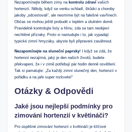
Nezapomínejte během zimy na
kontrolu zdraví
vašich
hortenzií. Někdy, když se‍ venku⁣ ochladí, škůdci a choroby ​
jakoby⁤ „odcestovali“, ale nesmíme být‌ na falešné ⁢vavřínech.
Občas se mohou ještě probudit v teplém a‍ útulném domě.
Pravidelně kontrolujte listy a hlínu, ‌zda se tam neobjeví
nechtěné přízraky. ​Proto si nastudujte i to, jak vypadají​
typické zimní hmyzáky, abyste byli připraveni zasáhnout.​
Nezapomínejte na sluneční paprsky
! I když ​se zdá, že‌
hortenzii nezajímá,⁣ jaký je den našich ​životů, ‍budete
překvapeni, že i v zimě⁢ potřebují pár hodin denně osvětlení.
Tak si pamatujte: „Za každý zimní slunečný den, ⁣hortenzií ‌v
pořádku a na jaře super⁤ rozkvete!“
Otázky & Odpovědi
Jaké jsou nejlepší ‍podmínky pro
⁣zimování hortenzií v‍ květináči?
Pro úspěšné zimování ​hortenzií v květináči​ je klíčové