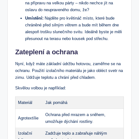
na přípravu na velkou‌ párty – nikdo nechce jít na
oslavu do‌ neupraveného domu, že?
Umístění:
Najděte‍ pro ​květináč místo,⁤ které ​bude
chráněné⁢ před⁤ silným větrem a bude⁢ mít během dne
alespoň trošku‌ slunečního svitu. Ideálně byste je ⁤měli
přesunout na terasu nebo kousek ⁣pod ⁢střechu.
Zateplení a⁤ ochrana
Nyní,⁣ když máte ⁤základní údržbu hotovou, zaměřme se na
ochranu. Použití izolačního materiálu je jako obléct svetr na
zimu. Udržuje teplotu a chrání před chladem.
Skvělou volbou ​je například:
Materiál
Jak pomáhá
Ochrana před ⁤mrazem a sněhem,
Agrotextílie
umožňuje dýchání ⁣rostliny.
Izolační‍
Zadržuje​ teplo ⁤a ⁣zabraňuje náhlým