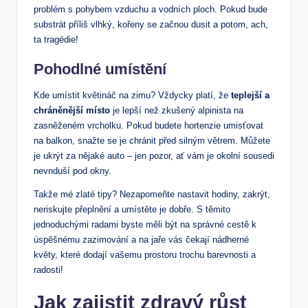
problém‌ s pohybem vzduchu a vodních ploch. Pokud⁢ bude
substrát příliš vlhký, kořeny ⁢se začnou dusit ⁢a potom, ach,
ta ​tragédie!
Pohodlné umístění
Kde umístit květináč na ​zimu? Vždycky⁢ platí, že
teplejší a
chráněnější místo
je lepší než ​zkušený ⁢alpinista ⁣na
zasněženém vrcholku. ​Pokud budete hortenzie umisťovat
na balkon, snažte se je chránit před silným větrem. ‍Můžete
je ukrýt za nějaké‌ auto⁣ – jen‌ pozor, ať vám je okolní sousedi
nevnduší pod‍ okny.
Takže⁣ mé ⁣zlaté‍ tipy? Nezapomeňte nastavit hodiny, zakrýt,
neriskujte přeplnění a umístěte ‌je dobře. S těmito
jednoduchými radami byste ‍měli být na správné cestě k
úspěšnému zazimování a na⁤ jaře vás⁢ čekají⁤ nádherné
květy,‌ které dodají vašemu ​prostoru‌ trochu barevnosti a
radosti!
Jak zajistit⁢ zdravý růst