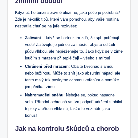
‍zimním období
Když už ‍hortenzii správně uložíme, jaká péče ‌je potřebná?
Zde je několik tipů, které vám pomohou, aby vaše rostlina
neztratila chuť se ‍na ⁣jaře rozkvést:
Zalévání
: I když se hortenziím zdá, že spí, potřebují
vodu! Zalévejte je jednou za ⁣měsíc, abyste udrželi
půdu vlhkou, ale nepřeženejte to. Jako ‍když se ⁣v zimě
loučím s mrazem při teplé⁢ čaji ⁣– všeho s ‌mírou!
Chránění před‍ mrazem
: Obalte ‌květináč⁤ slámou
nebo bužírkou. Může to⁤ znít jako ​absurdní nápad, ale
tento malý trik poskytne ochranu ‍kořenům a pomůže
jim přečkat zimu.
Nahromadění sněhu
: Nebojte ‌se, ‌pokud napadne
sníh.‌ Přírodní ochranná ⁤vrstva podpoří udržení stabilní
teploty‌ a ⁤přísun vlhkosti,​ takže to vezměte ‍jako
bonus!
Jak na kontrolu škůdců ​a chorob