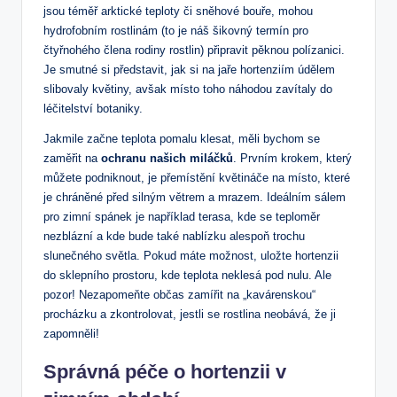
jsou ​téměř⁢ arktické‍ teploty či sněhové ⁢bouře, mohou
hydrofobním rostlinám (to je‍ náš​ šikovný ⁣termín pro‍
čtyřnohého člena rodiny rostlin) připravit pěknou⁤ polízanici.
Je smutné si představit,‌ jak si na jaře hortenziím údělem
⁤slibovaly ⁤květiny, avšak místo toho náhodou ‌zavítaly do
léčitelství botaniky.
Jakmile‌ začne teplota pomalu klesat, měli bychom ‍se
zaměřit na
ochranu našich⁤ miláčků
. Prvním⁢ krokem, který
můžete podniknout, je přemístění květináče na místo,⁢ které
je chráněné před silným větrem a mrazem. Ideálním sálem
pro zimní spánek je ⁢například terasa, kde se teploměr
nezblázní⁣ a⁢ kde bude také ‌nablízku​ alespoň ‌trochu
slunečného ‍světla. Pokud máte možnost,⁤ uložte ‍hortenzii
do sklepního prostoru,⁤ kde teplota neklesá pod nulu. ⁢Ale⁤
pozor! Nezapomeňte občas⁢ zamířit ⁣na „kavárenskou“⁢
procházku a ​zkontrolovat, jestli ​se rostlina neobává, že ji
zapomněli!
Správná ⁢péče ⁢o⁢ hortenzii v