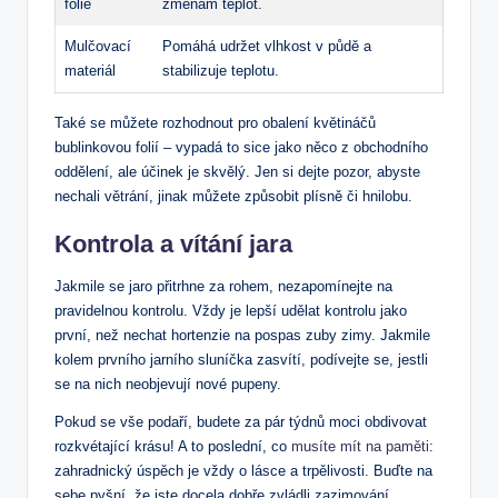
folie
změnám teplot.
Mulčovací‌
Pomáhá ​udržet vlhkost v‍ půdě a
materiál
stabilizuje ​teplotu.
Také se můžete⁢ rozhodnout pro obalení květináčů
bublinkovou​ folií⁢ – ⁢vypadá to sice jako něco z ⁢obchodního
oddělení, ⁢ale ⁢účinek je skvělý. Jen si dejte pozor, abyste
nechali větrání, jinak ‍můžete způsobit ​plísně či ​hnilobu.
Kontrola ‍a vítání ⁣jara
Jakmile se ‌jaro přitrhne za rohem, nezapomínejte na
‌pravidelnou⁢ kontrolu. Vždy ⁤je‌ lepší ⁢udělat kontrolu jako
první, než nechat hortenzie na⁤ pospas zuby zimy.⁢ Jakmile​
kolem prvního jarního sluníčka⁢ zasvítí, podívejte ⁤se, jestli
se na nich neobjevují nové‌ pupeny.
Pokud ⁤se​ vše podaří, budete za pár týdnů ‌moci‌ obdivovat
rozkvétající krásu!​ A⁢ to⁢ poslední, co
musíte mít na paměti
: ​
zahradnický úspěch je‍ vždy o⁤ lásce ‍a trpělivosti. Buďte na
‍sebe pyšní,⁤ že jste docela dobře zvládli zazimování