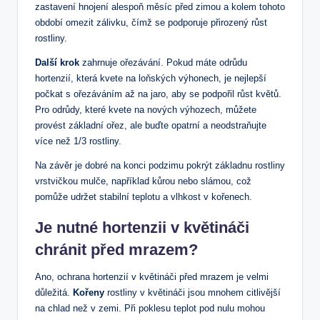
zastavení ‍hnojení alespoň měsíc ‍před zimou a kolem tohoto
období omezit zálivku,‌ čímž se podporuje ⁣přirozený ‌růst
rostliny.
Další krok
zahrnuje ořezávání. Pokud máte ‍odrůdu
hortenzií, která kvete⁤ na loňských výhonech,​ je nejlepší
počkat s⁤ ořezáváním‌ až na jaro, aby‍ se podpořil ⁤růst květů.
Pro‌ odrůdy, které kvete na‌ nových výhozech,⁤ můžete
‌provést základní ořez, ale buďte opatrní a neodstraňujte
více než 1/3 ‍rostliny. ‌
Na⁤ závěr je dobré na konci podzimu pokrýt základnu⁣ rostliny
vrstvičkou ‌mulče, ​například kůrou⁤ nebo slámou, což
pomůže udržet‍ stabilní teplotu a vlhkost ‍v kořenech.
Je nutné ⁣hortenzii ⁢v květináči
chránit před ‌mrazem?
Ano, ochrana⁣ hortenzií ⁣v květináči před mrazem je velmi
důležitá.
Kořeny
rostliny v květináči jsou mnohem citlivější​
na chlad než v zemi. Při poklesu ‌teplot‍ pod nulu mohou