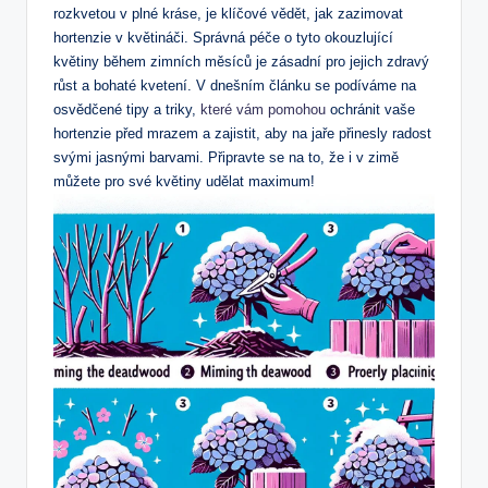
rozkvetou ⁢v plné⁢ kráse, je ⁤klíčové⁤ vědět,‌ jak⁢ zazimovat
hortenzie v květináči. Správná péče o ⁢tyto okouzlující
květiny během‌ zimních⁣ měsíců ⁤je zásadní pro jejich zdravý
‍růst a bohaté kvetení.‍ V dnešním článku⁣ se podíváme na
osvědčené ‌tipy a triky,
které vám pomohou
ochránit vaše
hortenzie před mrazem a zajistit, aby na ⁢jaře přinesly radost‍
svými ​jasnými barvami. Připravte se na to, že i v zimě
můžete pro ‌své květiny udělat‌ maximum!