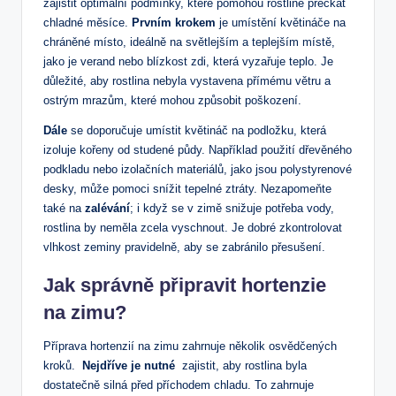
zajistit optimální podmínky, které pomohou rostlině přečkat⁣
chladné měsíce.
Prvním krokem
je umístění květináče⁤ na
chráněné místo, ideálně na světlejším‌ a teplejším místě,
jako je‌ verand ‍nebo blízkost zdi, která vyzařuje teplo. Je
důležité,‍ aby rostlina nebyla​ vystavena přímému větru ⁤a
ostrým mrazům,‍ které ​mohou způsobit poškození.
Dále
se⁢ doporučuje umístit květináč ‍na podložku, která
izoluje kořeny od ‌studené půdy. Například použití​ dřevěného‍
podkladu⁤ nebo izolačních‍ materiálů,⁣ jako jsou polystyrenové
desky, může pomoci snížit tepelné⁤ ztráty. Nezapomeňte
‍také na
zalévání
; i⁣ když se v ​zimě snižuje potřeba ⁤vody,
rostlina by neměla zcela vyschnout. ⁣Je dobré zkontrolovat
vlhkost zeminy pravidelně, aby ​se zabránilo přesušení.
Jak správně připravit hortenzie
na⁤ zimu?
Příprava hortenzií na zimu zahrnuje ⁣několik osvědčených
kroků. ⁤
Nejdříve je ‌nutné
⁣ zajistit, aby rostlina byla
dostatečně​ silná ⁢před příchodem chladu. To zahrnuje