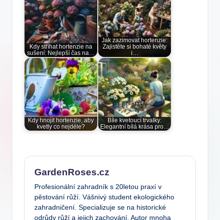
Jak zazimovat hortenzie:
Kdy stříhat hortenzie na
Zajistěte si bohaté květy
sušení: Nejlepší čas na…
i…
Kdy hnojit hortenzie, aby
Bíle kvetoucí trvalky:
kvetly co nejdéle?
Elegantní bílá krása pro…
GardenRoses.cz
Profesionální zahradník s 20letou praxí v
pěstování růží. Vášnivý student ekologického
zahradničení. Specializuje se na historické
odrůdy růží a jejich zachování. Autor mnoha