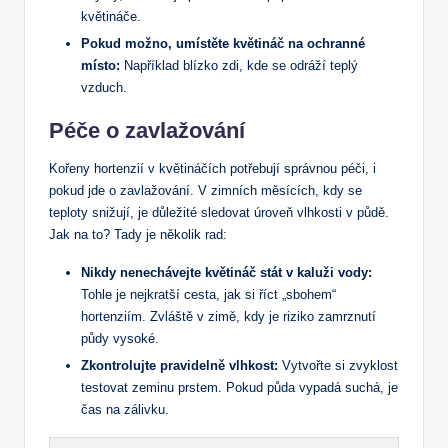
květináče.
Pokud možno, umístěte květináč ​na⁣ ochranné
⁣místo:
Například blízko zdi, kde se odráží teplý
vzduch.
Péče o zavlažování
Kořeny hortenzií v​ květináčích potřebují správnou péči, i
pokud jde o zavlažování.⁢ V zimních měsících, kdy se
teploty snižují, je‌ důležité sledovat úroveň vlhkosti v půdě.
Jak na to? Tady ⁣je několik rad:
Nikdy nenechávejte květináč stát ⁤v kaluži vody:
Tohle je nejkratší cesta, jak si říct „sbohem“
⁣hortenziím. ⁣Zvláště v⁤ zimě, kdy⁢ je‍ riziko zamrznutí
půdy​ vysoké.
Zkontrolujte pravidelně ⁣vlhkost:
Vytvořte si zvyklost
testovat zeminu prstem. Pokud půda vypadá suchá, je⁢
čas ​na⁤ zálivku.