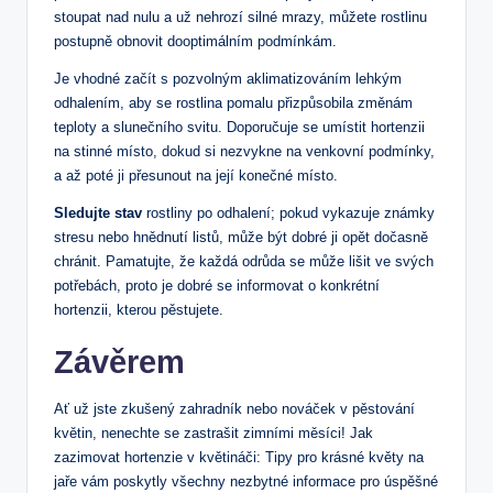
stoupat nad ⁣nulu a už nehrozí ⁢silné mrazy, můžete rostlinu
postupně ⁢obnovit dooptimálním podmínkám.
Je vhodné začít s pozvolným aklimatizováním lehkým
odhalením, aby se rostlina pomalu přizpůsobila změnám
teploty a ‍slunečního⁢ svitu. Doporučuje ‌se umístit hortenzii
⁢na⁤ stinné ⁤místo, dokud si ‍nezvykne⁣ na venkovní podmínky,
a až⁣ poté⁤ ji‌ přesunout‍ na její konečné místo.
Sledujte stav
rostliny po odhalení; pokud vykazuje známky‍
stresu nebo ⁤hnědnutí listů, může být dobré ji opět ‍dočasně ​
chránit. Pamatujte, ‌že ​každá​ odrůda⁢ se může lišit ⁣ve ‍svých
potřebách, proto je dobré se informovat o konkrétní
hortenzii, kterou pěstujete.
Závěrem
Ať už jste zkušený zahradník nebo nováček⁣ v ⁢pěstování
květin,⁤ nenechte‍ se zastrašit ​zimními‌ měsíci! Jak
zazimovat⁣ hortenzie v květináči: ​Tipy pro krásné květy na
jaře vám poskytly všechny nezbytné ‍informace ‍pro úspěšné