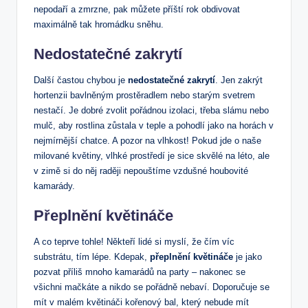
nepodaří a zmrzne, pak‌ můžete příští rok ‌obdivovat
maximálně ‍tak hromádku sněhu.
Nedostatečné zakrytí
Další častou ‌chybou je‌
nedostatečné⁣ zakrytí
. Jen ‌zakrýt⁤
hortenzii bavlněným‍ prostěradlem nebo starým svetrem‍
nestačí. Je dobré zvolit pořádnou izolaci, ​třeba slámu ⁢nebo
mulč,​ aby rostlina zůstala v teple a pohodlí jako ‌na horách‍ v
nejmírnější chatce. A⁣ pozor na ‍vlhkost! Pokud​ jde o naše
milované květiny, vlhké⁤ prostředí je sice skvělé⁢ na léto,‌ ale
v zimě si do něj raději nepouštíme vzdušné houbovité
kamarády.
Přeplnění ⁤květináče
A co teprve‍ tohle! ⁣Někteří lidé si myslí, že čím⁢ víc
‌substrátu,⁣ tím lépe. ⁤Kdepak,
přeplnění květináče
je jako
pozvat příliš mnoho kamarádů ⁣na party ‍– nakonec se
všichni mačkáte a nikdo se pořádně ⁢nebaví. Doporučuje se
mít v malém květináči kořenový​ bal, který nebude mít