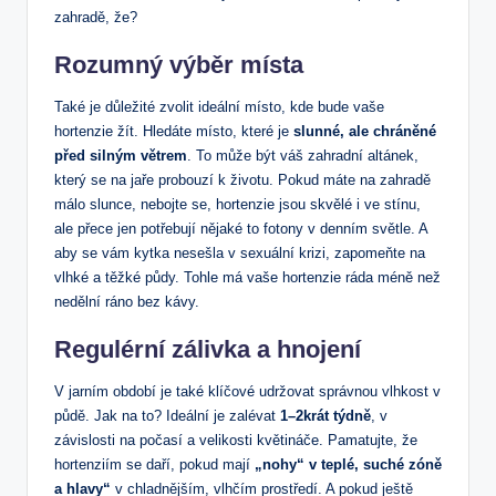
⁣zahradě, že?
Rozumný​ výběr místa
Také je důležité zvolit ideální místo, kde bude vaše
hortenzie žít. Hledáte místo, které je‍
slunné, ‌ale chráněné
před silným větrem
. To může být váš zahradní altánek,
který se​ na ‌jaře‌ probouzí k životu. Pokud​ máte ‌na⁤ zahradě
málo⁣ slunce, nebojte se, hortenzie jsou skvělé i ve stínu,
ale přece jen potřebují nějaké to fotony v⁢ denním světle. A
aby⁢ se vám kytka nesešla v⁤ sexuální krizi, zapomeňte na
vlhké a těžké půdy. Tohle má vaše hortenzie ⁢ráda méně než⁤
nedělní ráno ‌bez kávy.
Regulérní ⁤zálivka‌ a⁤ hnojení
V⁤ jarním období je také⁢ klíčové ⁤udržovat⁣ správnou vlhkost⁤ v
⁣půdě.​ Jak​ na to? Ideální je zalévat
1–2krát týdně
, v⁤
závislosti na počasí‍ a velikosti ‍květináče. Pamatujte, že​
hortenziím se daří, ⁤pokud ‍mají
„nohy“ v ⁤teplé,‌ suché⁢ zóně⁢
a hlavy“
‍v chladnějším, vlhčím ⁢prostředí.⁢ A pokud ještě