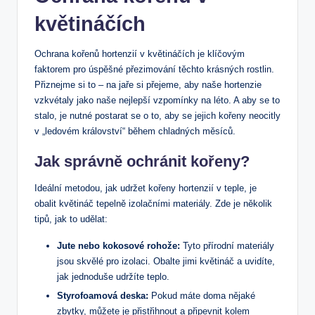
květináčích
Ochrana‍ kořenů hortenzií⁢ v ‍květináčích je klíčovým
faktorem pro úspěšné přezimování​ těchto krásných rostlin.⁢
Přiznejme si to –⁢ na jaře si přejeme, aby ‌naše hortenzie
vzkvétaly jako naše nejlepší vzpomínky na léto. A aby se to
stalo, ‌je nutné postarat se ⁢o ⁣to, aby se jejich kořeny⁣ neocitly
⁣v „ledovém království“ během⁢ chladných‌ měsíců.
Jak správně ochránit kořeny?
Ideální metodou, ​jak udržet‌ kořeny⁤ hortenzií​ v teple, je
obalit květináč tepelně izolačními‌ materiály. Zde je​ několik
tipů,‍ jak to ‍udělat:
Jute nebo ⁢kokosové ​rohože:
Tyto přírodní materiály
jsou skvělé⁣ pro izolaci. Obalte jimi květináč a⁤ uvidíte,
jak jednoduše⁤ udržíte⁢ teplo.
Styrofoamová deska:
​Pokud ⁤máte doma nějaké⁤
zbytky,‍ můžete​ je přistřihnout ⁢a připevnit kolem