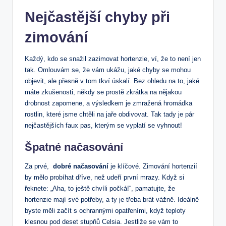
Nejčastější⁤ chyby při
zimování
Každý,‌ kdo se snažil zazimovat ⁣hortenzie, ‍ví, že ⁢to není jen‌
tak. Omlouvám​ se, že vám ⁤ukážu, jaké ⁢chyby se mohou
‍objevit, ale⁤ přesně‍ v tom tkví​ úskalí. Bez ohledu ⁣na to, ⁤jaké
⁤máte zkušenosti, někdy ‍se prostě zkrátka na ⁢nějakou
drobnost​ zapomene,⁤ a výsledkem je zmražená hromádka
rostlin, které jsme chtěli na jaře obdivovat. Tak‍ tady je ‍pár
nejčastějších faux pas, kterým se vyplatí se vyhnout!
Špatné⁢ načasování
Za prvé, ⁢
dobré ​načasování
je klíčové. Zimování ⁣hortenzií
by mělo probíhat​ dříve, ⁤než udeří ​první mrazy. Když⁢ si⁣
řeknete: „Aha, to ještě chvíli⁣ počká!“, pamatujte, že
hortenzie mají své potřeby, a ty ⁤je třeba brát ⁢vážně. ⁢Ideálně⁣
byste měli začít s ⁤ochrannými opatřeními, když teploty
klesnou pod ⁢deset ⁣stupňů‍ Celsia. Jestliže se vám ‍to‌