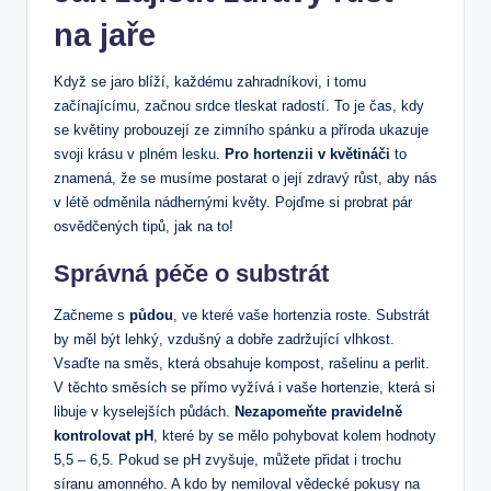
na ⁢jaře
Když se jaro blíží, každému zahradníkovi, i ⁣tomu
začínajícímu, začnou srdce tleskat radostí.​ To je čas, kdy
se​ květiny probouzejí ze zimního spánku a příroda ukazuje
svoji ⁣krásu v plném lesku.
Pro hortenzii ‌v květináči
to
znamená,‍ že ⁣se ​musíme postarat o její zdravý‌ růst, aby nás​
v létě odměnila nádhernými květy. Pojďme si ‍probrat pár
⁤osvědčených tipů, jak​ na⁢ to!
Správná péče o substrát
Začneme s
půdou
, ve ‌které vaše hortenzia‍ roste. Substrát
by‍ měl být lehký, vzdušný⁢ a dobře zadržující⁢ vlhkost.
Vsaďte na směs,⁢ která obsahuje ⁢kompost, rašelinu a perlit.
V těchto směsích ‌se přímo​ vyžívá i vaše hortenzie, která si
libuje v kyselejších půdách.‌
Nezapomeňte pravidelně
kontrolovat pH
,⁤ které by se mělo pohybovat kolem hodnoty
5,5 ⁤– 6,5. Pokud ⁢se pH zvyšuje, můžete přidat i trochu
síranu amonného. A⁢ kdo ⁢by nemiloval vědecké​ pokusy na