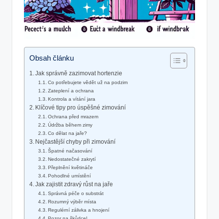
Obsah článku
Jak správně zazimovat hortenzie
Co potřebujete vědět už na podzim
Zateplení a⁤ ochrana
Kontrola ‍a vítání ⁣jara
Klíčové tipy pro úspěšné zimování
Ochrana ​před mrazem
Údržba během zimy
Co‌ dělat na jaře?
Nejčastější⁤ chyby při zimování
Špatné⁢ načasování
Nedostatečné zakrytí
Přeplnění ⁤květináče
Pohodlné umístění
Jak zajistit⁢ zdravý růst na ⁢jaře
Správná péče o substrát
Rozumný​ výběr místa
Regulérní ⁤zálivka‌ a⁤ hnojení
Pozor na⁢ škůdce!