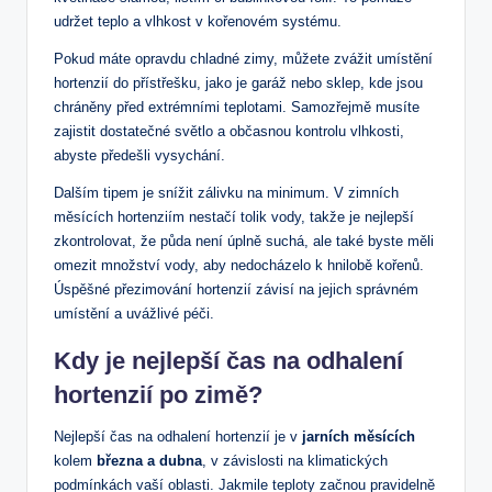
udržet ​teplo ⁤a vlhkost v⁤ kořenovém systému.
Pokud máte ‍opravdu chladné zimy, ​můžete zvážit umístění
hortenzií do přístřešku, jako je garáž⁤ nebo sklep, kde jsou ​
chráněny před‍ extrémními teplotami. Samozřejmě⁢ musíte
zajistit dostatečné světlo a občasnou kontrolu vlhkosti,
abyste předešli vysychání. ⁣
Dalším⁢ tipem je⁣ snížit zálivku na minimum. V ⁤zimních
měsících hortenziím nestačí⁣ tolik vody, ⁤takže‌ je ‌nejlepší
zkontrolovat, že půda není​ úplně suchá, ale také byste ⁢měli
omezit množství‌ vody, aby ​nedocházelo⁣ k hnilobě kořenů.
Úspěšné přezimování hortenzií ‌závisí na jejich správném
umístění ​a uvážlivé⁢ péči.
Kdy⁣ je ⁣nejlepší čas na odhalení
hortenzií⁢ po zimě?
Nejlepší čas na​ odhalení hortenzií ⁣je v
jarních měsících
kolem
března a dubna
, v‌ závislosti na‌ klimatických
podmínkách ‍vaší oblasti. ⁣Jakmile teploty začnou pravidelně