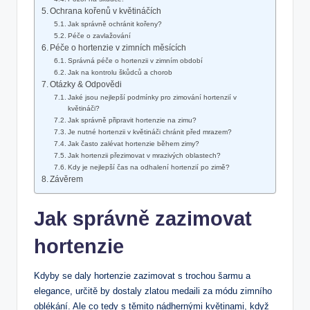
Ochrana kořenů ⁤v květináčích
Jak správně ochránit kořeny?
Péče o zavlažování
Péče o hortenzie v zimních měsících
Správná ⁢péče ⁢o⁢ hortenzii v ‍zimním období
Jak na kontrolu škůdců ​a chorob
Otázky & Odpovědi
Jaké jsou nejlepší ‍podmínky pro ⁣zimování hortenzií v‍
květináči?
Jak správně připravit hortenzie na⁤ zimu?
Je nutné ⁣hortenzii ⁢v květináči chránit před ‌mrazem?
Jak⁣ často zalévat hortenzie během zimy?
Jak hortenzii přezimovat v mrazivých oblastech?
Kdy⁣ je ⁣nejlepší čas na odhalení hortenzií⁢ po zimě?
Závěrem
Jak správně zazimovat
hortenzie
Kdyby se daly hortenzie zazimovat s trochou šarmu a
elegance, ⁢určitě by dostaly zlatou medaili za módu zimního⁤
oblékání. Ale co tedy s​ těmito nádhernými květinami,⁣ když