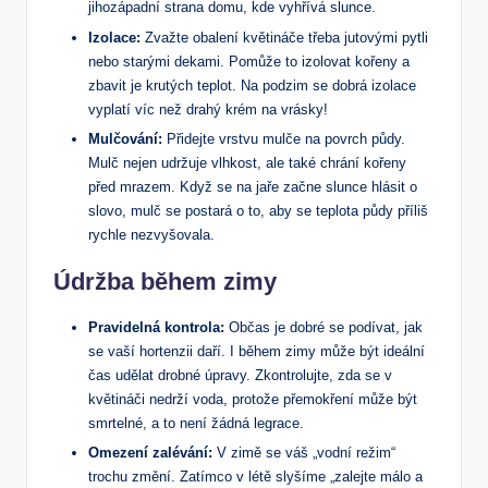
jihozápadní strana ‍domu, ⁤kde​ vyhřívá slunce. ‍
Izolace:
Zvažte obalení květináče ⁣třeba jutovými pytli‍
nebo⁤ starými‌ dekami. Pomůže to izolovat kořeny‌ a
zbavit ‍je krutých​ teplot. Na podzim se dobrá izolace‍
vyplatí⁢ víc než ‌drahý ​krém ⁢na vrásky!
Mulčování:
Přidejte vrstvu mulče ​na ⁣povrch půdy.
Mulč nejen udržuje vlhkost, ​ale také‍ chrání ‍kořeny
před mrazem. Když ‍se na ​jaře ⁤začne slunce hlásit o⁤
slovo, mulč se postará o to, aby ‍se teplota půdy příliš
rychle ‍nezvyšovala.
Údržba během zimy
Pravidelná kontrola:
Občas⁣ je⁤ dobré se podívat, jak
se⁢ vaší⁣ hortenzii⁤ daří. I během zimy může být ideální
čas ‌udělat drobné úpravy. Zkontrolujte,‌ zda se v
květináči nedrží‍ voda, ‌protože‌ přemokření může být
smrtelné, a‌ to není žádná legrace.
Omezení zalévání:
V zimě se váš⁣ „vodní režim“
trochu změní. Zatímco v létě slyšíme „zalejte málo a