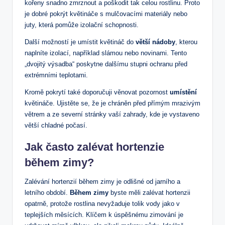
kořeny snadno zmrznout ⁢a poškodit tak ⁣celou rostlinu. ⁣Proto
je dobré pokrýt květináče s ⁣mulčovacími ‍materiály nebo
juty, která pomůže ​izolační schopnosti.
Další možností​ je umístit květináč do
větší nádoby
, kterou
naplníte izolací, například slámou ‌nebo novinami. Tento
„dvojitý ‍výsadba“ poskytne ⁢dalšímu stupni ochranu před⁢
extrémními teplotami.
Kromě pokrytí ⁣také doporučuji věnovat pozornost
umístění
květináče. Ujistěte se,⁢ že je chráněn před přímým mrazivým
větrem ⁣a ze severní ​stránky vaší ‍zahrady, kde ‌je ‍vystaveno
větší chladné počasí.
Jak⁣ často zalévat hortenzie
během zimy?
Zalévání hortenzií ⁤během​ zimy ⁤je odlišné od jarního a ​
letního​ období.
Během zimy
byste​ měli zalévat ‌hortenzii
opatrně, protože ⁢rostlina ‍nevyžaduje tolik⁢ vody jako v
‍teplejších měsících. Klíčem⁢ k ‌úspěšnému zimování je