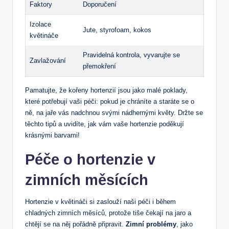
Faktory
Doporučení
Izolace‌
Jute, styrofoam, kokos
květináče
Pravidelná kontrola, vyvarujte⁣ se
Zavlažování
přemokření
Pamatujte,⁢ že kořeny hortenzií‍ jsou jako malé poklady,
které potřebují vaši péči: pokud je chráníte a ​staráte⁣ se o
ně, na‍ jaře vás​ nadchnou svými ⁤nádhernými květy. Držte ⁣se
těchto tipů​ a uvidíte,‍ jak⁤ vám vaše hortenzie‍ poděkují⁢
krásnými barvami!
Péče o hortenzie v
zimních měsících
Hortenzie v květináči⁣ si ⁤zaslouží naši péči ​i během
chladných ​zimních měsíců, protože tiše čekají na⁤ jaro a
chtějí se na něj pořádně⁣ připravit.‍
Zimní⁢ problémy
, jako