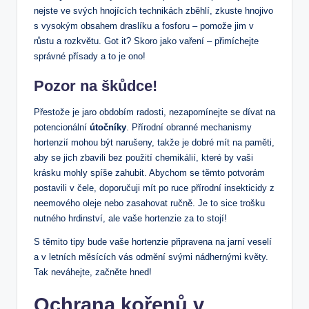
⁣nejste ve svých hnojících ‍technikách zběhlí, zkuste⁢ hnojivo
s vysokým‌ obsahem draslíku a fosforu –⁣ pomože jim v
⁢růstu a ‌rozkvětu. ⁢Got it?​ Skoro jako⁤ vaření – přimíchejte
správné přísady a to je⁤ ono!
Pozor na⁢ škůdce!
Přestože⁣ je jaro obdobím radosti, nezapomínejte‌ se ‍dívat na‍
potencionální
útočníky
. Přírodní obranné mechanismy
hortenzií mohou být narušeny, takže je dobré mít ⁤na paměti,
aby se jich zbavili bez⁣ použití chemikálií, které by vaši
krásku mohly spíše zahubit. Abychom se těmto potvorám⁢
postavili v čele, doporučuji⁣ mít po ruce přírodní insekticidy ‌z
​neemového ‌oleje nebo zasahovat⁢ ručně. Je to sice trošku
nutného ‌hrdinství, ⁤ale vaše hortenzie za to stojí!
S těmito⁢ tipy ⁢bude⁤ vaše ⁤hortenzie připravena na jarní veselí​
a v letních měsících vás odmění svými nádhernými květy.
Tak neváhejte, začněte hned!
Ochrana kořenů ⁤v