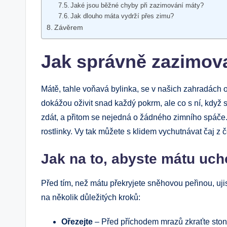
Jaké jsou běžné chyby při zazimování máty?
Jak dlouho máta vydrží přes zimu?
Závěrem
Jak správně zazimov
Mátě, tahle voňavá bylinka, se v našich zahradách o
dokážou oživit snad každý pokrm, ale co s ní, když s
zdát, a přitom se nejedná o žádného zimního spáče.
rostlinky. Vy tak můžete s klidem vychutnávat čaj z č
Jak na to, abyste mátu uch
Před tím, než mátu překryjete sněhovou peřinou, uj
na několik důležitých kroků:
Ořezejte
– Před příchodem mrazů zkraťte stonk