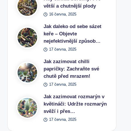
větší a chutnější plody
16 června, 2025
Jak daleko od sebe sázet
keře – Objevte
nejefektivnější způsob…
17 června, 2025
Jak zazimovat chilli
papričky: Zachraňte své
chutě před mrazem!
17 června, 2025
Jak zazimovat rozmarýn v
květináči: Udržte rozmarýn
svěží i přes…
17 června, 2025