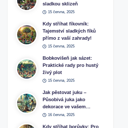
sladkou sklizeň
15 června, 2025
Kdy stříhat fíkovník:
Tajemství sladkých fíků
přímo z vaší zahrady!
15 června, 2025
Bobkovišeň jak sázet:
Praktické rady pro hustý
živý plot
15 června, 2025
Jak pěstovat juku –
Působivá juka jako
dekorace ve vašem…
16 června, 2025
Kdy stříhat borůvky: Pro