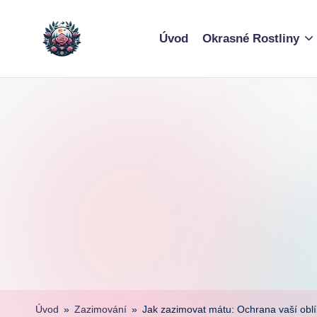
Skip
Úvod
Okrasné Rostliny
to
content
Úvod
»
Zazimování
»
Jak zazimovat mátu: Ochrana vaší oblí