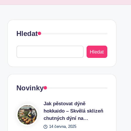
Hledat
Hledat
Novinky
Jak pěstovat dýně
hokkaido – Skvělá sklizeň
chutných dýní na…
14 června, 2025