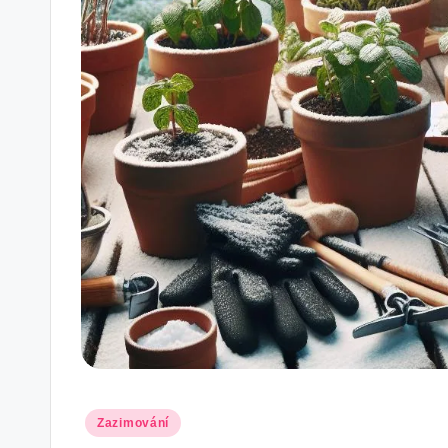
Posted
Zazimování
in