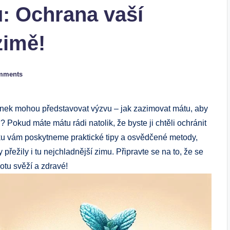
: Ochrana vaší
zimě!
mments
linek mohou představovat výzvu – jak zazimovat mátu, aby
i? Pokud máte mátu rádi natolik, že byste ji chtěli ochránit
ku vám poskytneme praktické tipy a osvědčené metody,
přežily i tu nejchladnější zimu. Připravte se na to, že se
otu svěží a zdravé!