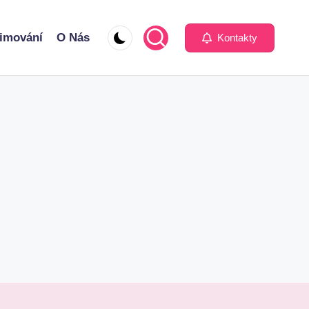
imování
O Nás
Kontakty