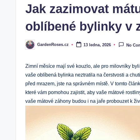
Jak zazimovat mátu
oblíbené bylinky v 
GardenRoses.cz
13 ledna, 2026
No Co
Posted
by
Zimní měsíce mají své kouzlo, ale pro milovníky by
vaše oblíbená bylinka neztratila na čerstvosti a chut
před mrazem, jste na správném místě. V tomto člán
které vám pomohou zajistit, aby vaše mátové rostliny 
vaše mátové záhony budou i na jaře probouzet k živ