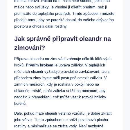
rostlina zdravá. ‌Pokud na⁢ ní​ naleznete škůdce,⁤ jako jsou
mšice nebo svilušky, je‌ vhodné ⁣ji ošetřit předtím,⁤ než ji
‌přemístíte do ​teplejšího prostředí.⁤ Tímto způsobem můžete
předejít tomu, aby se‍ parazité‍ dostali do vašeho obývacího​
prostoru a ohrozili​ další rostliny.
Jak ⁤správně⁣ připravit⁤ oleandr na
zimování?
Příprava oleandru na zimování zahrnuje⁣ několik klíčových
kroků.⁢
Prvním‌ krokem
‍je úprava ‌zálivky. V teplejších
⁢měsících oleandr vyžaduje pravidelné ⁤zavlažování,⁤ ale s⁣
příchodem zimy ⁣byste měli ‌postupně omezit ‍zálivku. V
zimních‍ měsících,⁤ kdy je rostlina v pokoji nebo na
chladném místě, stačí zálivku snížit na ‌minimum, aby
nedošlo ‌k​ přemokření,​ což může vést k rozvoji⁢ hniloby
kořenů.
Dále, pokud máte oleandr⁢ většího vzrůstu, je dobré‌ zkrátit
jeho větve. Tímto ⁤způsobem se sníží ⁤povrchová ‌plocha
rostliny a‌ minimalizuje se ztráta vody. Není nezbytné