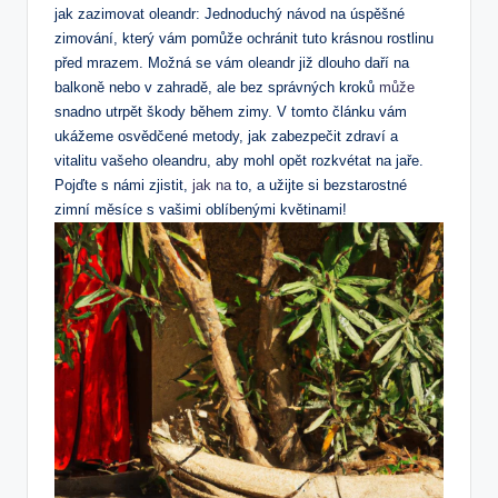
jak zazimovat oleandr: Jednoduchý ​návod‍ na úspěšné
zimování, který ⁤vám pomůže ochránit ‌tuto krásnou rostlinu
⁢před ​mrazem. Možná se vám oleandr již dlouho daří ⁤na
‍balkoně nebo ⁢v zahradě, ⁣ale bez správných ⁤kroků⁤
může
snadno utrpět‍ škody ⁢během ‍zimy. V tomto článku vám
ukážeme osvědčené‌ metody, jak zabezpečit ​zdraví a
vitalitu vašeho oleandru, aby ⁢mohl​ opět rozkvétat na jaře.
⁢Pojďte ⁤s námi zjistit,
jak‌ na
to, a‌ užijte si ‍bezstarostné
zimní‌ měsíce ⁢s vašimi‌ oblíbenými květinami!