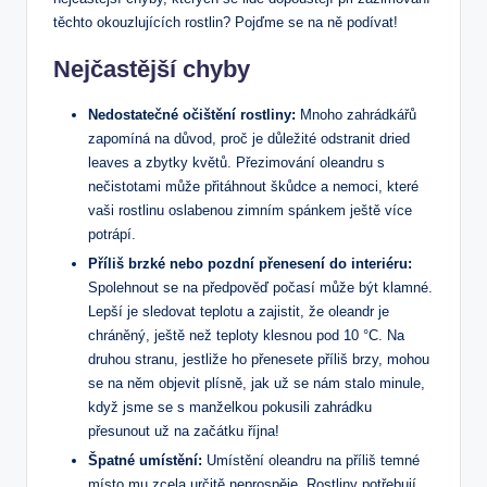
těchto ⁤okouzlujících rostlin? ⁢Pojďme se na ně ⁢podívat!
Nejčastější chyby
Nedostatečné⁤ očištění rostliny:
​Mnoho zahrádkářů
zapomíná ‍na důvod, proč je⁤ důležité odstranit dried
leaves a ‌zbytky květů. Přezimování ⁣oleandru‍ s
nečistotami může ⁣přitáhnout škůdce a nemoci, které
‍vaši rostlinu oslabenou ‍zimním spánkem ‍ještě⁢ více
potrápí.
Příliš brzké nebo pozdní přenesení do interiéru:
⁣
Spolehnout ​se na předpověď počasí může být ‌klamné.
Lepší⁢ je sledovat teplotu a zajistit,⁣ že⁤ oleandr je
chráněný, ještě‌ než teploty klesnou pod 10 °C. Na
⁣druhou stranu, ‍jestliže⁣ ho přenesete příliš brzy, mohou
se na něm⁤ objevit plísně, jak už se nám stalo minule,
když⁣ jsme​ se s manželkou pokusili zahrádku
přesunout už na⁣ začátku října!
Špatné ⁣umístění:
Umístění oleandru na⁣ příliš temné⁣
místo mu zcela určitě neprospěje. Rostliny potřebují