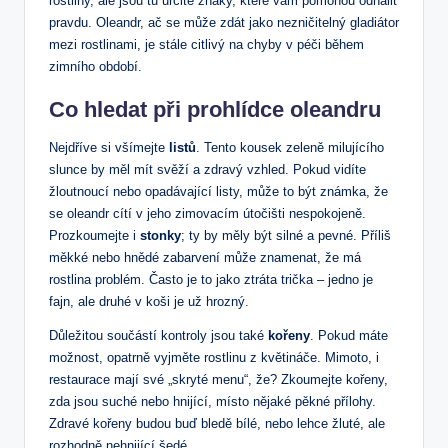
rostliny, ale jsou tu určité znaky,⁣ které vám pomohou‌ odhalit
pravdu. Oleandr, ač se může ‌zdát⁤ jako ⁣nezničitelný gladiátor
mezi rostlinami,⁤ je stále citlivý na chyby v⁤ péči během
zimního období. ‌
Co hledat při prohlídce oleandru
Nejdříve si⁢ všímejte
listů
. Tento‍ kousek zeleně milujícího⁣
slunce⁤ by měl mít ‌svěží a zdravý vzhled. Pokud vidíte
žloutnoucí ⁢nebo​ opadávající‌ listy, může to být známka, že‍
se oleandr cítí v jeho zimovacím útočišti nespokojeně.
Prozkoumejte i
stonky
; ‍ty by měly být ‌silné ⁤a pevné. ⁢Příliš⁣
měkké‍ nebo‍ hnědé zabarvení ​může znamenat, že má
‍rostlina problém. ​Často je to⁣ jako​ ztráta trička‍ – jedno je
fajn, ale ‌druhé v koši je​ už hrozný.
Důležitou ‌součástí kontroly jsou také
kořeny
. Pokud ​máte‍
možnost, opatrně vyjměte⁣ rostlinu z květináče. Mimoto, i
restaurace ​mají ‌své „skryté ‍menu“, že?⁣ Zkoumejte kořeny,‍
zda jsou suché nebo hnijící, místo nějaké pěkné ‌přílohy.
Zdravé ​kořeny budou buď bledě bílé, ⁣nebo lehce ‍žluté, ale
rozhodně nehnijící šedé.