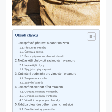
Obsah článku
Jak správně připravit oleandr‍ na​ zimu
Přesun do ⁢interiéru
Údržba a zálivka
Řez a​ příprava ‍na chladné⁢ období
Nejčastější chyby při zazimování oleandru
Nejčastější chyby
Tipy,⁤ jak⁤ chyby napravit
Optimální podmínky pro zimování ⁤oleandru
Temperatura a místo
Zalévání a péče
Jak chránit oleandr ⁤před⁣ mrazem
Ochrana oleandru v exteriéru
Ochrana oleandru v​ interiéru
Virtuální podpora pro oleandry
Údržba oleandru během ‌zimních měsíců
Důležité faktory‍ pro ⁣údržbu