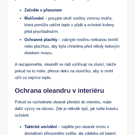
Začněte⁤ s ​přesunem
Mulčování
– posypte okolí rostliny vrstvou mulče,
která pomůže ⁣udržet‍ teplo v půdě a ochránit kořeny
před prochladnutím.
Ochranné plachty
– ‌zakryjte rostlinu‌ netkanou⁣ textilií
⁢nebo⁢ plachtou, aby ​byla chráněna ⁣před ‍někdy ledovým
dotekem ⁣mrazu.
A nezapomeňte, oleandři se ⁢rádi ⁢vyhřívají⁣ na slunci, takže
pokud na ‌to ⁢máte, ⁣přesun deku na sluníčko, aby ⁤si mohl
užít co nejvíce tepla.
Ochrana oleandru v​ interiéru
Pokud‍ se rozhodnete oleandr přenést do interiéru, máte
⁢další​ výzvy na obzoru. Zde je několik ⁤tipů, jak tuhle⁢ krásku
ochránit:
Taktické umístění
–​ najděte‍ pro oleandr místo s
dostatkem přirozeného světla, ale zdaleka ⁢od topení,