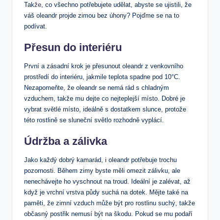
Tak
že
, ⁢co všechno potřebujete udělat, abyste se ujistili,⁤ že
⁣váš oleandr projde ​zimou ‌bez⁤ úhony? Pojďme se na ​to
podívat.
Přesun do ⁢interiéru
První a‍ zásadní krok je přesunout oleandr z venkovního
prostředí ‍do interiéru, ​jakmile teplota spadne pod 10°C.
Nezapomeňte,⁤ že oleandr se nemá⁣ rád ⁤s chladným
vzduchem, takže mu ‌dejte co ​nejteplejší‌ místo.⁢ Dobré je
vybrat​ světlé⁣ místo, ideálně s dostatkem slunce,⁢ protože
⁤této rostlině se sluneční světlo rozhodně vyplácí.
Údržba a zálivka
Jako každý dobrý ⁢kamarád, i oleandr potřebuje ‍trochu⁣
pozornosti. Během zimy ​byste ⁣měli‍ omezit zálivku, ⁢ale
nenechávejte ho vyschnout na troud. Ideální je zalévat, až
když⁣ je vrchní vrstva půdy suchá na dotek. Mějte ‍také na
‌paměti, ⁤že zimní​ vzduch může být pro rostlinu ⁣suchý, takže
občasný postřik nemusí být na škodu. Pokud se ‌mu podaří