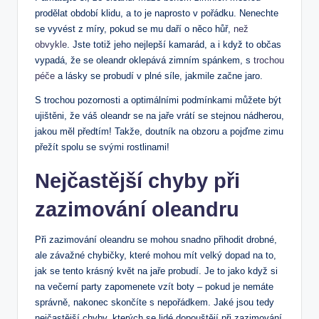
prodělat⁢ období klidu,⁢ a to je⁣ naprosto⁢ v pořádku. Nenechte
se vyvést z míry, pokud se ‍mu daří o ⁤něco hůř,⁣
než
obvykle
. Jste⁣ totiž jeho ⁣nejlepší kamarád, a i ⁣když to občas
vypadá, že‍ se ⁢oleandr oklepává zimním spánkem, s
trochou
péče
a lásky se probudí⁣ v plné síle, jakmile ​začne ⁢jaro.
S trochou pozornosti a ​optimálními podmínkami můžete být
ujištěni, že váš oleandr ⁢se na jaře vrátí se stejnou nádherou,
‌jakou měl předtím! Takže, doutník na obzoru a pojďme zimu
přežít ​spolu se​ svými rostlinami!
Nejčastější chyby při
zazimování oleandru
Při zazimování oleandru se mohou snadno ⁣přihodit ​drobné,
ale závažné chybičky, které mohou mít ⁣velký dopad‍ na to,
jak se tento⁢ krásný květ na jaře​ probudí. ⁢Je to jako ⁢když⁣ si
‌na⁢ večerní party ⁤zapomenete vzít boty – pokud je nemáte
správně,​ nakonec skončíte s nepořádkem. Jaké jsou tedy
nejčastější chyby, kterých se ‍lidé‌ dopouštějí při zazimování⁢