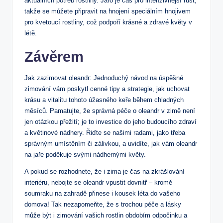
aktuálních​ potřeb⁣ rostliny. Jaro je ‌čas pro intenzivnější růst,
takže ‍se ‍můžete připravit na hnojení speciálním hnojivem
pro kvetoucí rostliny, což podpoří⁢ krásné ‌a zdravé květy‍ v
létě.
Závěrem
Jak ⁣zazimovat oleandr: Jednoduchý návod na úspěšné
zimování vám poskytl ​cenné tipy a strategie, ⁣jak uchovat
krásu ​a vitalitu tohoto úžasného keře během ‍chladných
měsíců. Pamatujte, že správná péče o oleandr v zimě není
⁢jen otázkou přežití; je to investice do jeho budoucího‍ zdraví
a květinové nádhery. Řiďte se našimi‌ radami, jako⁢ třeba
správným‍ umístěním či zálivkou, a uvidíte, jak vám oleandr
na ⁣jaře poděkuje svými ⁢nádhernými⁢ květy.
A pokud ⁤se rozhodnete, že i zima‍ je čas na​ zkrášlování
⁣interiéru, nebojte‌ se ⁢oleandr ‌vpustit‌ dovnitř – kromě
soumraku na ‍zahradě přinese⁢ i ⁤kousek⁤ léta do ⁢vašeho
domova! Tak​ nezapomeňte, že s trochou⁢ péče a‌ lásky
může být i zimování vašich⁢ rostlin⁣ obdobím odpočinku a