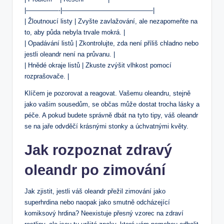
|—————-|——————————————|
| Žloutnoucí listy ‍| Zvyšte zavlažování, ale nezapomeňte na
to, aby‌ půda nebyla trvale mokrá.⁤ |
|‌ Opadávání‌ listů | Zkontrolujte, ‌zda není ‍příliš chladno nebo
jestli ⁤oleandr není na průvanu.⁤ |
| Hnědé okraje listů⁢ |⁣ Zkuste zvýšit vlhkost ‍pomocí
rozprašovače.‌ |
Klíčem je pozorovat a reagovat. Vašemu ⁣oleandru, stejně
jako vašim ⁤sousedům, se občas⁤ může‌ dostat trocha lásky‍ a
péče. A pokud budete správně dbát⁣ na ⁤tyto ⁤tipy, váš ⁤oleandr
se ‌na jaře odvděčí krásnými stonky⁣ a ⁤úchvatnými květy.
Jak ⁤rozpoznat zdravý
oleandr po‍ zimování
Jak ​zjistit, ⁣jestli ​váš oleandr přežil zimování jako
superhrdina nebo naopak jako smutně odcházející
komiksový hrdina?‌ Neexistuje⁢ přesný ⁣vzorec⁣ na zdraví