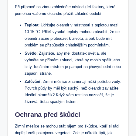
Při přípravě na​ zimu ​zohledněte následující faktory, které
pomohou vašemu oleandru přežít chladné⁤ období:
Teplota:
Udržujte oleandr v místnosti s ‌teplotou mezi
10-15 ⁣°C.⁢ Příliš ‍vysoké teploty mohou⁣ způsobit,⁢ že⁣ se ​
oleandr⁤ začne ⁣probouzet‌ k‌ životu, a pak bude mít
problém⁢ se přizpůsobit chladnějším podmínkám.
Světlo:
Zajistěte, aby měl dostatek ‍světla, ⁤ale
‍vyhněte ⁢se přímému slunci, které by mohlo spálit jeho
listy. Ideálním místem je parapet na jihovýchodní nebo
západní straně.
Zalévání:
Zimní měsíce znamenají ‍nižší​ potřebu vody.
Povrch půdy⁢ by měl být suchý, než oleandr zavlažíte. ​
Ideální okamžik? Když ​vám rostlina naznačí, že je‍
žíznivá, třeba spadlým listem.
Ochrana před škůdci
Zimní ⁤měsíce se mohou stát rájem​ pro škůdce, kteří si rádi
dopřejí vaši pokojovou‌ vegetaci. Zde‍ je několik tipů,‌ jak