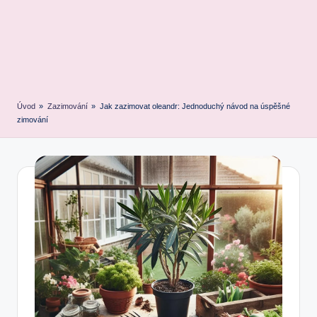
Úvod
»
Zazimování
»
Jak zazimovat oleandr: Jednoduchý návod na úspěšné
zimování