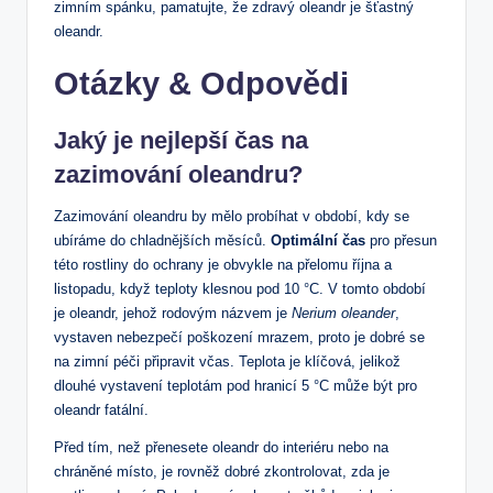
zimním spánku, pamatujte, že zdravý⁤ oleandr je šťastný
oleandr.
Otázky & Odpovědi
Jaký je nejlepší čas na
zazimování ⁤oleandru?
Zazimování oleandru‌ by mělo probíhat v období, kdy ‌se
ubíráme do ⁣chladnějších měsíců.​
Optimální čas
pro přesun
této rostliny do ochrany ⁢je obvykle na přelomu října a
listopadu, když teploty⁣ klesnou pod 10 °C. ​V tomto období
je ⁤oleandr, jehož rodovým⁢ názvem je
Nerium oleander
,
vystaven nebezpečí ‍poškození mrazem, proto je dobré se​
na⁣ zimní péči připravit včas.‍ Teplota je klíčová, ​jelikož
dlouhé‌ vystavení ‌teplotám pod hranicí 5 °C může být pro ​
oleandr‍ fatální.
Před tím, ⁣než přenesete‍ oleandr do interiéru nebo na
chráněné ​místo, je rovněž dobré ⁣zkontrolovat, zda je