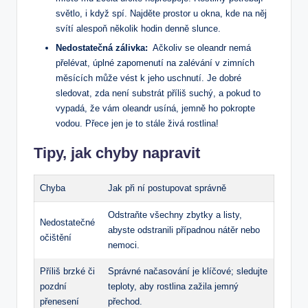
světlo, i když spí. Najděte‌ prostor u ‍okna,‌ kde na něj
‍svítí alespoň několik ​hodin denně slunce.
Nedostatečná zálivka:
⁣ Ačkoliv ‍se oleandr nemá
přelévat,⁤ úplné zapomenutí‌ na zalévání v ⁣zimních
měsících ⁢může⁣ vést k jeho uschnutí.⁤ Je dobré
sledovat, zda není substrát příliš suchý, a pokud to
vypadá, že vám oleandr usíná, ⁢jemně ho pokropte
‌vodou. Přece jen ​je to stále živá⁢ rostlina!
Tipy,⁤ jak⁤ chyby napravit
Chyba
Jak při ní postupovat správně
Odstraňte všechny zbytky a listy,
Nedostatečné
abyste odstranili případnou nátěr ​nebo
⁣očištění
nemoci.
Příliš ⁣brzké či
Správné načasování je‌ klíčové; sledujte‌
pozdní​
teploty, ‌aby rostlina zažila jemný
přenesení
přechod.