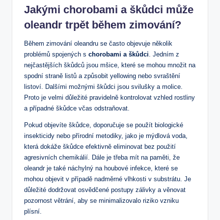
Jakými chorobami a škůdci může
oleandr trpět během zimování?
Během zimování oleandru⁣ se často ‍objevuje několik
problémů spojených s
chorobami ⁣a‍ škůdci
. Jedním​ z⁣
nejčastějších škůdců jsou mšice, které⁤ se mohou množit⁤ na
spodní ⁢straně‍ listů a způsobit yellowing ⁤nebo svraštění​
listoví. ⁤Dalšími možnými škůdci jsou svilušky a⁢ molice.
Proto ​je ​velmi důležité⁣ pravidelně ‌kontrolovat vzhled rostliny
a případné⁢ škůdce včas odstraňovat.
Pokud objevíte ⁤škůdce,​ doporučuje se použít biologické
‌insekticidy⁣ nebo přírodní metodiky, jako je ​mýdlová ⁢voda,
která dokáže škůdce efektivně‍ eliminovat bez použití
agresivních chemikálií. ⁣Dále‍ je třeba mít na paměti, že
oleandr je také‌ náchylný‍ na houbové infekce, které‌ se
mohou ⁤objevit v případě ‍nadměrné vlhkosti v ⁤substrátu. ​Je⁤
důležité ‍dodržovat​ osvědčené⁤ postupy zálivky⁤ a věnovat⁣
pozornost větrání, aby⁤ se minimalizovalo riziko vzniku
plísní.