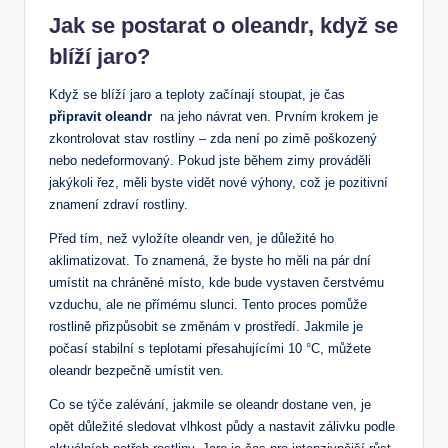
Jak se postarat o oleandr, když ⁢se
blíží‍ jaro?
Když⁣ se blíží jaro ⁣a‌ teploty začínají stoupat, je čas
připravit ⁤oleandr
⁤ na jeho ​návrat ‍ven. Prvním krokem je
zkontrolovat stav​ rostliny – zda není po zimě poškozený
nebo nedeformovaný. Pokud jste během‌ zimy prováděli
jakýkoli ‌řez,‍ měli byste vidět ⁢nové výhony, což je pozitivní
⁢znamení zdraví rostliny.​
Před tím,⁢ než ⁤vyložíte oleandr ven, ‍je důležité‌ ho
aklimatizovat.⁤ To‌ znamená, že byste⁤ ho měli na pár dní‌
umístit na chráněné místo, kde ⁤bude⁤ vystaven čerstvému
vzduchu, ale ne ⁢přímému slunci. Tento proces pomůže ​
rostlině přizpůsobit‌ se ⁣změnám v​ prostředí.‌ Jakmile ​je
počasí stabilní‌ s teplotami přesahujícími 10 °C,​ můžete
oleandr bezpečně umístit ven.
Co se týče zalévání,‌ jakmile se oleandr dostane ‍ven, je
⁤opět důležité ‍sledovat vlhkost půdy a nastavit ‍zálivku podle