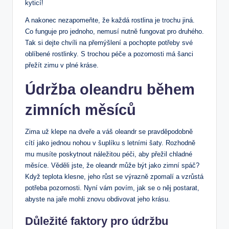
kyticí!
A nakonec nezapomeňte,‌ že každá rostlina je ⁢trochu​ jiná.
Co funguje pro jednoho, nemusí nutně fungovat‍ pro druhého.
Tak ⁢si dejte ​chvíli na přemýšlení⁤ a pochopte potřeby ⁤své
oblíbené rostlinky. S trochou péče a pozornosti má šanci⁣
přežít zimu​ v plné ‍kráse.
Údržba oleandru během
‌zimních měsíců
Zima ‍už klepe⁤ na dveře a ‍váš oleandr ​se ​pravděpodobně⁤
cítí jako jednou nohou v šuplíku⁢ s ​letními ‍šaty. Rozhodně ​
mu musíte poskytnout náležitou péči, ⁣aby přežil chladné‌
měsíce. Věděli jste, ​že oleandr může‌ být⁣ jako zimní ⁢spáč?⁣
Když teplota klesne,⁣ jeho růst​ se výrazně​ zpomalí a vzrůstá⁣
potřeba pozornosti. ⁢Nyní vám povím, ‌jak⁣ se o něj postarat,‌
abyste na jaře⁢ mohli znovu obdivovat jeho krásu.
Důležité faktory‍ pro ⁣údržbu