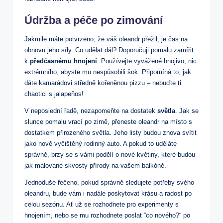
Údržba a péče po zimování
Jakmile ‍máte potvrzeno, že váš oleandr přežil,‌ je⁤ čas na
obnovu jeho síly.‍ Co udělat dál? ​Doporučuji pomalu⁣ zamířit
⁤k
předčasnému hnojení
. ⁢Používejte‌ vyvážené hnojivo, nic
‍extrémního,⁢ abyste mu nespůsobili šok.​ Připomíná to, jak
dáte kamarádovi středně kořeněnou pizzu – nebuďte ti
chaotici s jalapeňos!
V neposlední ⁣řadě, nezapomeňte na ​dostatek
světla
. Jak se
slunce pomalu⁤ vrací po zimě, přeneste‌ oleandr‌ na místo s⁤
dostatkem přirozeného světla.⁤ Jeho listy⁤ budou znova⁢ svítit
jako nově vyčištěný rodinný ‍auto.‍ A pokud ​to uděláte
správně,⁤ brzy se s vámi‍ podělí o nové⁣ květiny, které ‌budou
jak⁢ malované skvosty ‍přírody⁣ na ‌vašem balkóně.
Jednoduše ‌řečeno, pokud správně sledujete potřeby svého
⁢oleandru, bude vám i ​nadále poskytovat krásu a radost po
celou ⁤sezónu. Ať⁢ už se rozhodnete pro experimenty s
⁢hnojením, nebo ⁣se mu rozhodnete ⁣poslat ⁢“co nového?“ po ​