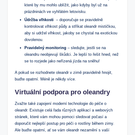
které ⁢by mu mohlo​ ublížit, jako kdyby ‌byl ​už na
prázdninách ve⁣ vyhřátém⁢ letovisku.
Údržba vlhkosti
‍ – doporučuje‍ se pravidelně
kontrolovat vlhkost půdy a stříkat oleandr mističkou,
aby si udržel vlhkost, jakoby se chystal na exotickou
dovolenou.
Pravidelný monitoring
– sledujte, jestli se na
oleandru neobjevují škůdci. Je lepší to řešit hned, než
se ​to ‌rozjede ⁣jako neřízená⁤ jízda na sněhu!
A pokud ​se rozhodnete ‌oleandr v zimě pravidelně hnojit,
buďte opatrní. Méně je‍ někdy více.
Virtuální podpora pro oleandry
Zvažte také zapojení ‍moderní technologie do péče o
oleandr. Existuje celá​ řada různých aplikací a ‍webových
stránek,‍ které vám mohou pomoci ⁤sledovat počasí a
doporučit nejlepší ‍postup pro ​péči o rostliny během ⁣zimy.
Ale buďte opatrní, ​ať​ se vám oleandr nezamění s vaší