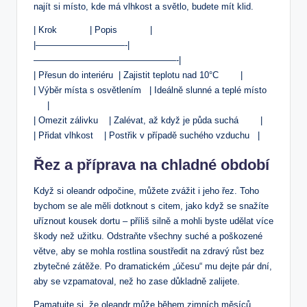
najít si místo, kde má⁢ vlhkost ⁢a světlo, ⁢budete mít klid.
| Krok ⁢ ‍ ‍⁣ ⁣ ‌ ​ ⁣ ⁣ ⁣ ‌ ⁣ ​| Popis ⁤ ‌ ⁣⁤ ⁤ ⁤ ⁤ ⁢ ⁣ ⁤ ​ ​ |
|——————————-|
————————————————-|
| Přesun do‍ interiéru ⁢ | Zajistit teplotu⁢ nad 10°C​ ⁣ ​ ‌ ‍ ‌ ⁣ ⁢ |
| Výběr ⁤místa⁤ s ⁣osvětlením ⁤ ⁤ ‌| Ideálně slunné⁤ a teplé ⁣místo ‌⁤ ⁤
⁢ ‌ ⁣ ‌ ⁤ |
| Omezit zálivku ⁢ ⁣ ⁣ | ‌Zalévat,⁤ až když je půda suchá ‌ ⁢ ‌‌ ‌ ‍ ‌ ⁢ |
| Přidat⁢ vlhkost ⁢ ‌ ⁣ ⁣| ‌Postřik v ‍případě​ suchého ⁣vzduchu ⁤ ⁣ |
Řez a​ příprava ‍na chladné⁢ období
Když si oleandr ⁣odpočine, můžete zvážit i jeho řez. Toho
bychom se ale měli⁤ dotknout s citem, jako když ⁣se snažíte
⁤uříznout kousek dortu – příliš silně a mohli byste udělat ‍více
⁤škody než užitku. Odstraňte všechny‍ suché a poškozené
větve,​ aby se ⁤mohla rostlina soustředit na zdravý růst bez
zbytečné zátěže. ⁢Po dramatickém „účesu“ mu dejte pár dní,
aby se ‌vzpamatoval, než ho zase důkladně ⁢zalijete.
Pamatujte si, ‍že oleandr může během zimních měsíců