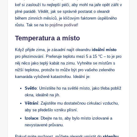
keř ​si zaslouží tu nejlepší péči, aby⁤ mohl na jaře ‍opět zářit⁣ v⁢
plné‌ parádě. Vědět, ‌jak⁤ se správně⁣ postarat o oleandr
během zimních měsíců, je klíčovým faktorem úspěšného
růstu. Tak⁢ se na to
pojďme podívat
!
Temperatura a místo
Když ​přijde zima,‌ je zásadní ⁣najít oleandru​
ideální místo
pro přezimování. Preferuje teplotu mezi 5 ⁣a 15 °C –⁢ to⁣ je pro
něj něco ‌jako‌ teplý ‌kabát na ⁢zimu.⁣ Vyhněte se místům ‍s
‌nižší teplotou, protože⁢ to⁢ může ‌být ⁤pro vašeho⁢ zeleného
kamaráda vyloženě katastrofou. Ideální je:
Světlo
: Umístěte ⁤ho‌ na světlé místo, jako třeba⁢ poblíž
okna, ideálně na jih.
Větrání
: Zajistěte​ mu dostatečnou cirkulaci ‌vzduchu,
⁣aby⁢ se⁢ předešlo vzniku plísní.
Izolace
: Dbejte na to, aby bylo ​místo izolované a
nevystavené ⁣průvanu.
Pokud máte možnost, můžete oleandr umístit ​do
skleníku
‌