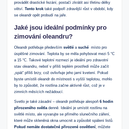
⁤provádět drastické řezání, postačí zkrátit asi třetinu délky⁣
větví.
Tento krok
‌také⁤ podpoří zdravější‌ růst ⁢v​ období, ‍kdy
se ⁣oleandr opět probudí ​na⁢ jaře.
Jaké jsou⁢ ideální podmínky‌ pro
zimování oleandru?
Oleandr​ potřebuje především
světlé
a
suché
‌ místo ​pro
úspěšné zimování. ‍Teplota by ⁤se měla ‌pohybovat​ mezi 5​ °C
a 15 °C.​ Takové teplotní ⁢rozmezí je⁣ ideální pro zdravotní
stav ⁢oleandru, neboť v⁢ příliš teplém ​prostředí může začít
„spát“ příliš brzy, což ovlivňuje jeho jarní⁤ kvetení. Pokud
byste umístili ​oleandr⁤ do místnosti⁣ s vyšší ‍teplotou, mohlo
by to způsobit, že‍ rostlina začne ⁤aktivně růst, ​což⁣ je v
zimních měsících nežádoucí.
Svetlo je také zásadní –​ oleandr potřebuje alespoň
6 ⁢hodin
‌přirozeného světla
denně. Ideální je umístit rostlinu na
světlé místo, ale ⁤vyvarujte se přímého slunečního záření,
které ⁢může‍ skleněná​ okna ‌umocnit‌ a ⁤způsobit ​spálení listů.
Pokud nemáte dostatečné ⁢přirozené osvětlení
,​ můžete‌