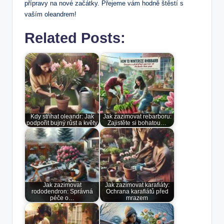
přípravy na nové začátky. Přejeme vám hodně štěstí s
vaším oleandrem!
Related Posts:
Kdy stříhat oleandr: Jak
Jak zazimovat rebarboru:
podpořit bujný růst a květy
Zajistěte si bohatou…
Jak zazimovat
Jak zazimovat karafiáty:
rododendron: Správná
Ochrana karafiátů před
péče o…
mrazem