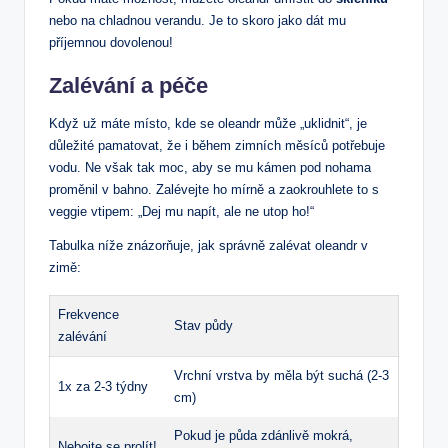
nebo⁤ na‍ chladnou⁢ verandu. Je to ⁢skoro⁤ jako‍ dát⁤ mu‍
příjemnou⁤ dovolenou!
Zalévání a péče
Když už⁣ máte místo, kde se oleandr‍ může⁤ „uklidnit“, je
důležité pamatovat, že i během zimních měsíců potřebuje
vodu.⁤ Ne však tak moc, aby se mu kámen‌ pod ⁢nohama
proměnil v bahno. Zalévejte ho⁤ mírně a zaokrouhlete to ‌s
veggie ⁢vtipem: „Dej mu napít, ⁣ale ne utop ho!“
Tabulka níže znázorňuje,⁣ jak⁢ správně zalévat oleandr v
zimě:
Frekvence
Stav ​půdy
zalévání
Vrchní vrstva by měla být⁤ suchá ​(2-3
1x ⁤za ⁢2-3 týdny
​cm)
Pokud ​je půda zdánlivě mokrá,
Nebojte se prolít!