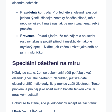
⁣oleandra ochránit:
Pravidelná kontrola:
Prohlédněte ⁣si oleandr alespoň
⁢jednou ‌týdně. Hledejte známky šedého ⁣plísně,​ mšic
nebo svilušek. ‌I malý ⁢náznak by ‌mohl znamenat velký
problém.
Prevence:
‍ Pokud ​zjistíte, že ⁢má ‌zájem o sousední⁢
rostliny, zkuste použít⁣ přírodní insekticidy, jako je
mýdlový sprej. Uvidíte, jak začnou mizet⁤ jako sníh‌ po
jarním‌ sluníčku.
Speciální ⁤ošetření na míru
Někdy‍ se stane, že i se sebemenší ​péčí potřebuje váš
oleandr „speciální ošetření“. ⁢Například, jestliže dáte⁤
oleandru ​příliš‌ málo vody, listy‍ mohou⁤ začít žloutnout. ‌Tento
​problém je pro něj jako nosit místo⁤ kabátu tenkou košili⁢ v​
mrazivém počasí!
Pokud se to stane, ⁢zde⁤ je jednoduchý recept na ‍záchranu:
| Problém ​ ⁣ ‍ | Řešení ‍ ‌ ‍ ‌ ​ ⁤ ‍ ⁣ ‍ ‍ ​⁣ |