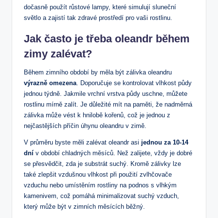
dočasně použít ⁤růstové lampy, které simulují sluneční
světlo a ⁢zajistí‍ tak ‌zdravé prostředí pro vaši ‍rostlinu.
Jak‌ často je​ třeba oleandr během
zimy zalévat?
Během zimního období⁤ by měla být⁢ zálivka oleandru‍
výrazně omezena
. Doporučuje‍ se kontrolovat vlhkost půdy‍
jednou týdně.⁤ Jakmile vrchní vrstva půdy ⁣uschne, můžete⁢
rostlinu mírně‌ zalít. Je⁤ důležité mít‌ na paměti, že nadměrná
zálivka ⁣může vést k hnilobě kořenů, ​což je jednou z
nejčastějších příčin⁢ úhynu oleandru v zimě.⁢
V ⁤průměru byste měli zalévat oleandr⁢ asi
jednou za 10-14‌
dní
‌v ⁣období ⁢chladných měsíců. Než zalijete, vždy je dobré
se⁢ přesvědčit,‍ zda je substrát suchý. Kromě‌ zálivky lze
také zlepšit vzdušnou vlhkost⁢ při použití zvlhčovače‌
vzduchu nebo umístěním ‌rostliny na podnos s vlhkým
kamenivem, což‌ pomáhá​ minimalizovat ⁣suchý ⁣vzduch,
který může ⁣být ⁢v zimních⁢ měsících⁤ běžný.