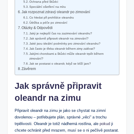
Ochrana před škůdci
Speciální ⁤ošetření na míru
Jak ⁤rozpoznat zdravý oleandr po‍ zimování
Co hledat při prohlídce oleandru
Údržba a péče po zimování
Otázky & Odpovědi
Jaký je nejlepší čas na zazimování ⁤oleandru?
Jak ⁤správně⁣ připravit⁤ oleandr na zimování?
Jaké jsou⁢ ideální podmínky‌ pro zimování oleandru?
Jak‌ často je​ třeba oleandr během zimy zalévat?
Jakými chorobami a škůdci může oleandr trpět během
zimování?
Jak se postarat o oleandr, když ⁢se blíží‍ jaro?
Závěrem
Jak správně připravit
oleandr‍ na​ zimu
Připravit oleandr na zimu je jako se chystat​ na ⁣zimní
dovolenou – potřebujete⁣ plán, správné „věci“ a trochu
trpělivosti. ⁣Oleandr‌ je totiž nádherná rostlina, ale⁢
pokud
​ ji
chcete⁣ ochránit před mrazem, ​musí se o ni pečlivě ⁣postarat.