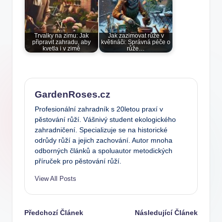
Trvalky na zimu: Jak
Jak zazimovat růže v
připravit zahradu, aby
květináči: Správná péče o
kvetla i v zimě
růže…
GardenRoses.cz
Profesionální zahradník s 20letou praxí v
pěstování růží. Vášnivý student ekologického
zahradničení. Specializuje se na historické
odrůdy růží a jejich zachování. Autor mnoha
odborných článků a spoluautor metodických
příruček pro pěstování růží.
View All Posts
Post
Předchozí Článek
Následující Článek