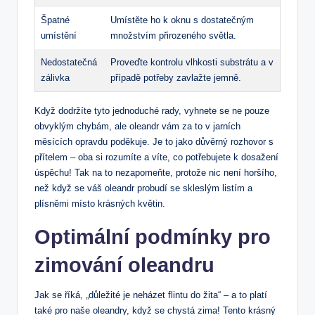
Špatné
Umístěte ho k oknu ⁣s⁣ dostatečným
umístění
množstvím přirozeného světla.
Nedostatečná
Proveďte kontrolu vlhkosti⁣ substrátu‌ a ⁣v
zálivka
​případě ‌potřeby zavlažte⁣ jemně.
Když​ dodržíte​ tyto ‍jednoduché rady, vyhnete​ se ne ‌pouze
obvyklým chybám, ale​ oleandr vám⁤ za to v ⁢jarních
měsících opravdu poděkuje. Je⁢ to jako ⁣důvěrný ⁣rozhovor s
přítelem – oba si rozumíte ‍a víte, co⁢ potřebujete k ⁤dosažení
‌úspěchu! Tak⁢ na to⁣ nezapomeňte, ‍protože​ nic není‌ horšího,
než ‍když ⁣se váš⁣ oleandr probudí se ⁣skleslým listím a
plísněmi místo krásných​ květin.
Optimální podmínky pro
zimování ⁤oleandru
Jak⁤ se říká, „důležité ‌je neházet flintu⁢ do žita“ – a to ​platí
také pro naše oleandry,⁢ když se ‌chystá zima!⁤ Tento krásný