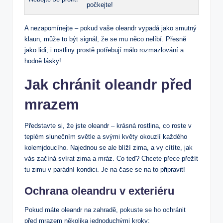
počkejte!
A nezapomínejte – ⁢pokud vaše⁣ oleandr vypadá jako smutný
klaun, může to ​být signál, ⁣že​ se ‍mu​ něco ‌nelíbí. Přesně
jako lidi,⁤ i ⁣rostliny prostě potřebují málo ​rozmazlování a
hodně‍ lásky!
Jak chránit oleandr ⁤před⁣
mrazem
Představte si, že jste oleandr – krásná rostlina, co roste v
teplém slunečním světle a svými květy okouzlí každého
kolemjdoucího. ‍Najednou se ale blíží zima, a ‍vy cítíte, ⁣jak⁣
vás začíná⁣ svírat‌ zima a ⁣mráz. ⁣Co teď? Chcete přece přežít
tu ‍zimu v ⁢parádní kondici.⁤ Je ‌na ​čase se na to ⁣připravit!
Ochrana oleandru v exteriéru
Pokud ⁣máte‍ oleandr na ⁣zahradě, pokuste se ho⁤ ochránit⁤
před mrazem několika jednoduchými kroky: