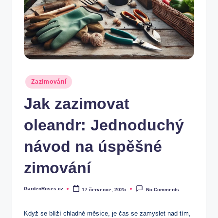
Posted
Zazimování
in
Jak zazimovat
oleandr: Jednoduchý
návod na úspěšné
zimování
GardenRoses.cz
17 července, 2025
No Comments
Posted
by
Když se blíží ​chladné měsíce, je‍ čas⁢ se ​zamyslet nad tím,