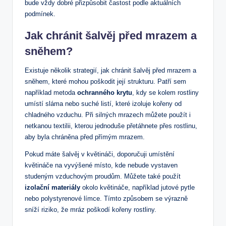
bude vždy dobré přizpůsobit častost podle aktuálních
podmínek.
Jak chránit šalvěj před mrazem a
sněhem?
Existuje ⁤několik strategií, ⁢jak chránit šalvěj ‌před mrazem a
‌sněhem, které mohou ⁢poškodit její strukturu. Patří sem
například metoda
ochranného krytu
, kdy se kolem ‍rostliny
umístí sláma nebo suché listí, které izoluje kořeny‌ od
chladného vzduchu. Při silných mrazech můžete použít i⁢
netkanou textilii, ⁢kterou jednoduše přetáhnete přes rostlinu,
aby byla ​chráněna před ⁤přímým mrazem.
Pokud máte šalvěj ‌v květináči,⁢ doporučuji​ umístění
květináče na vyvýšené⁤ místo, kde nebude vystaven
studeným vzduchovým proudům. ‍Můžete také použít
izolační ‍materiály
okolo květináče, například jutové pytle ​
nebo ⁢polystyrenové límce. Tímto způsobem ‍se výrazně
sníží riziko, že mráz poškodí kořeny rostliny.