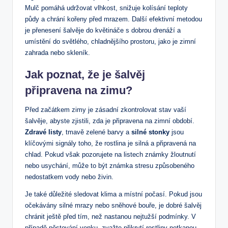
Mulč​ pomáhá udržovat vlhkost, snižuje ‍kolísání ‌teploty
půdy a chrání kořeny před ‌mrazem.⁢ Další efektivní⁣ metodou
je přenesení⁤ šalvěje do květináče s dobrou drenáží a
umístění do ‍světlého, chladnějšího ‍prostoru,‌ jako je zimní
zahrada nebo skleník.
Jak poznat, že je šalvěj
⁣připravena na ‍zimu?
Před začátkem‍ zimy je zásadní zkontrolovat stav vaší
šalvěje,⁣ abyste⁣ zjistili, zda je připravena na‌ zimní období.
Zdravé listy
, tmavě zelené barvy ‍a‍
silné stonky
jsou​
klíčovými ⁤signály​ toho, že rostlina je⁢ silná a připravená na
chlad. Pokud⁤ však ‌pozorujete na ⁤listech známky žloutnutí​
nebo⁣ usychání, může to být⁢ známka stresu​ způsobeného
nedostatkem vody nebo živin.
Je také‌ důležité sledovat‍ klima a místní počasí. Pokud jsou
očekávány silné mrazy nebo sněhové bouře, je dobré šalvěj⁣
chránit ještě před tím, než nastanou⁤ nejtužší podmínky. V
‍případě pěstování venku, zvažte přikrytí rostliny netkanou