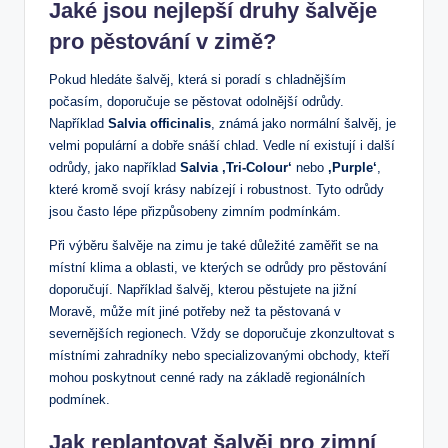
Jaké jsou nejlepší druhy šalvěje
pro ‌pěstování v zimě?
Pokud hledáte ⁤šalvěj, která si poradí s ‍chladnějším
počasím, doporučuje se pěstovat ​odolnější​ odrůdy.
Například
Salvia officinalis
, známá jako normální šalvěj, je
velmi populární a dobře‌ snáší chlad. Vedle ní existují i další
odrůdy, jako například
Salvia ‚Tri-Colour‘
nebo
‚Purple‘
,
které kromě svojí krásy nabízejí‌ i ⁣robustnost. Tyto odrůdy
‌jsou často lépe přizpůsobeny zimním​ podmínkám.
Při výběru⁣ šalvěje⁢ na ​zimu⁢ je také ‍důležité​ zaměřit se na
místní ​klima ​a oblasti, ve kterých ‍se odrůdy pro pěstování
doporučují. Například šalvěj, kterou pěstujete na jižní
Moravě, může ‌mít jiné potřeby než ⁢ta ⁤pěstovaná v​
severnějších regionech. Vždy se doporučuje zkonzultovat s
místními zahradníky nebo specializovanými obchody, kteří
⁣mohou poskytnout‌ cenné rady na základě regionálních
podmínek.
Jak replantovat šalvěj pro zimní‌