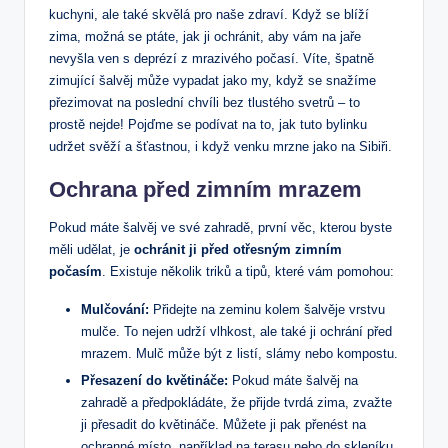
kuchyni, ⁣ale ⁣také skvělá pro naše zdraví.⁤ Když se blíží
zima, možná se​ ptáte, ‍jak ji ochránit, aby⁣ vám na jaře
nevyšla‍ ven s deprézí z⁤ mrazivého ‌počasí. Víte, špatně
zimující šalvěj‌ může vypadat jako my, když ⁤se snažíme
přezimovat ​na poslední chvíli ‍bez tlustého ‍svetrů – to
‍prostě nejde! Pojďme se podívat na to,‍ jak tuto ‌bylinku⁤
udržet svěží a ‌šťastnou, i když venku mrzne jako na Sibiři.
Ochrana před zimním mrazem
Pokud máte šalvěj ve své​ zahradě, první věc,‌ kterou byste
‌měli udělat, je
ochránit ji​ před otřesným zimním
⁣počasím
. Existuje několik triků a ‍tipů, které vám pomohou:
Mulčování:
Přidejte na zeminu ‌kolem šalvěje vrstvu
mulče. To nejen ‍udrží vlhkost,⁣ ale také‌ ji ochrání před
mrazem. Mulč může být z‌ listí, slámy nebo kompostu.
Přesazení do⁣ květináče:
Pokud máte šalvěj na⁢
zahradě a ​předpokládáte, že přijde tvrdá zima, zvažte
ji přesadit do květináče.‍ Můžete ji pak přenést na
ochranné místo, například na⁤ terasu nebo do skleníku.