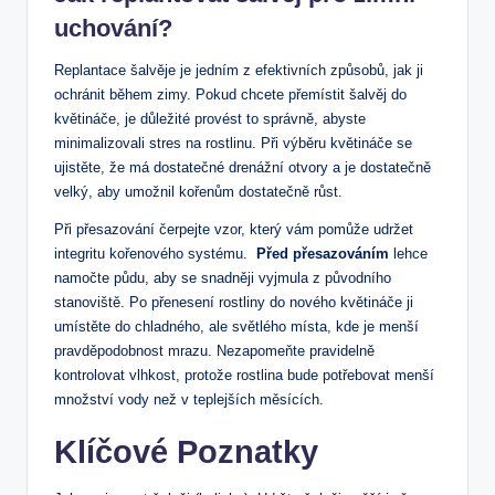
uchování?
Replantace šalvěje je jedním z⁢ efektivních způsobů, jak ji
ochránit během‍ zimy. Pokud chcete přemístit šalvěj⁤ do
květináče, je⁤ důležité provést to správně, abyste
minimalizovali stres na⁤ rostlinu. Při výběru‌ květináče ⁣se
ujistěte, že má dostatečné drenážní otvory a je dostatečně‍
velký, aby‍ umožnil kořenům dostatečně⁢ růst.
Při přesazování čerpejte‍ vzor, který vám pomůže ‌udržet ​
integritu kořenového systému. ‌
Před přesazováním
lehce
namočte půdu, aby se snadněji vyjmula z původního
stanoviště. Po přenesení rostliny do nového květináče​ ji
⁤umístěte do chladného,⁢ ale světlého místa, kde je menší⁣
pravděpodobnost mrazu. Nezapomeňte⁣ pravidelně
kontrolovat vlhkost, protože ⁣rostlina bude potřebovat menší
množství vody než v teplejších měsících.
Klíčové⁤ Poznatky