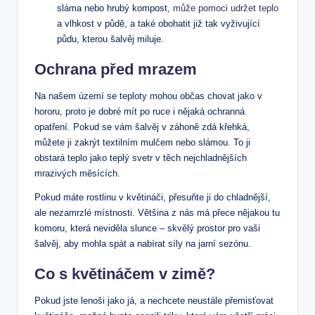
sláma nebo hrubý kompost,​
může pomoci udržet teplo
a​ vlhkost v půdě, a také obohatit již ⁤tak vyživující
půdu, kterou šalvěj ​miluje.
Ochrana před mrazem
Na našem⁤ území se⁢ teploty mohou občas chovat jako ​v‍
hororu, ​proto je​ dobré mít po​ ruce i nějaká ochranná
opatření. ⁤Pokud ‍se vám šalvěj v záhoně zdá křehká,‌
můžete ji zakrýt textilním mulčem nebo slámou. To ji⁣
obstará teplo⁢ jako teplý svetr⁤ v⁣ těch nejchladnějších​
mrazivých měsících.
Pokud máte rostlinu ⁢v květináči, ‍přesuňte ji ‌do chladnější,
ale nezamrzlé místnosti. Většina ⁤z nás ‍má ⁢přece nějakou tu
⁣komoru, která ‌neviděla⁢ slunce – skvělý ⁤prostor pro​ vaši
šalvěj, aby mohla spát a nabírat síly na‍ jarní‌ sezónu.
Co s květináčem v zimě?
Pokud jste lenoši jako já, a nechcete ⁣neustále přemisťovat