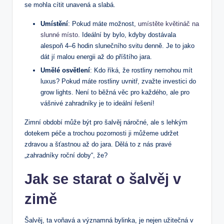
se mohla⁣ cítit ⁣unavená ⁤a slabá.
Umístění
: Pokud ‍máte možnost,
umístěte květináč na
slunné místo
. Ideální by ‌bylo, ​kdyby dostávala
alespoň ‌4–6 hodin slunečního‌ svitu ​denně.‌ Je to jako ​
dát jí‍ malou energii‍ až do příštího jara.
Umělé osvětlení
: Kdo říká, že rostliny nemohou‍ mít
luxus? Pokud máte rostliny⁢ uvnitř, ⁣zvažte​ investici do
grow⁣ lights. Není to běžná věc ⁢pro každého,⁢ ale pro
vášnivé zahradníky je to ideální řešení!
Zimní období může být pro šalvěj náročné, ⁣ale⁢ s lehkým
dotekem ‌péče‍ a trochou pozornosti ji⁣ můžeme udržet
zdravou a šťastnou až ⁣do jara. Dělá to z nás pravé
‌„zahradníky roční doby“, že?
Jak se starat o šalvěj v ​
zimě
Šalvěj,​ ta⁤ voňavá a významná bylinka,​ je nejen užitečná v