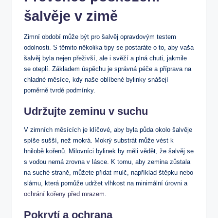
šalvěje v⁢ zimě
Zimní období může být pro šalvěj opravdovým testem
odolnosti.‌ S ‌těmito několika tipy‌ se postaráte o to, aby vaša
šalvěj ⁤byla​ nejen přeživší, ale⁤ i ⁢svěží ⁤a plná chuti, jakmile
se oteplí. Základem úspěchu je ⁢správná​ péče a příprava na
chladné měsíce, ⁤kdy ⁣naše oblíbené bylinky‍ snášejí
poměrně ‌tvrdé podmínky.
Udržujte‍ zeminu v ​suchu
V zimních měsících je klíčové,‍ aby ‍byla půda okolo šalvěje
‍spíše sušší, než mokrá. ‍Mokrý substrát ‌může vést k
hnilobě kořenů. Milovníci ‌bylinek by ‍měli vědět,⁣ že šalvěj se
s vodou nemá zrovna ‍v​ lásce. K tomu, aby zemina ⁣zůstala
⁢na suché straně, ​můžete přidat mulč, například štěpku‌ nebo
‌slámu, která pomůže udržet ‍vlhkost na minimální úrovni a
ochrání⁣ kořeny před mrazem
.
Pokrytí a ochrana