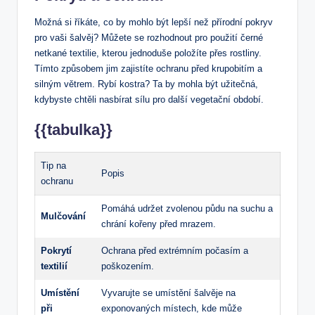
Možná⁤ si říkáte, ​co by mohlo‌ být lepší než přírodní ⁢pokryv
⁢pro vaši ‌šalvěj? Můžete se‍ rozhodnout ‌pro použití černé
‍netkané textilie, kterou‌ jednoduše ‌položíte přes rostliny.
‌Tímto způsobem ⁢jim zajistíte ochranu před‍ krupobitím a
‍silným větrem. Rybí kostra?​ Ta by mohla být užitečná,‌
kdybyste chtěli nasbírat sílu pro ⁣další⁢ vegetační období.
{{tabulka}}
Tip na
Popis
ochranu
Pomáhá udržet zvolenou‌ půdu na suchu⁢ a
Mulčování
chrání kořeny ‍před​ mrazem.
Pokrytí
Ochrana před extrémním počasím a
textilií
poškozením.
Umístění
Vyvarujte se umístění šalvěje na
⁤při
exponovaných ‍místech, kde může⁢