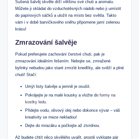
Sušená šalvěj ⁣skvěle drží ​většinu své⁤ chuti a aromatu.
Můžete ji‍ skládat do vzduchotěsných nádob nebo‌ ji umístit
do papírových sáčků a uložit na‍ místo bez světla.‌ Takto
vám i‌ v době barvičkového sněhu připomene jarní zelenou
krásu!
Zmrazování šalvěje
Pokud preferujete zachování čerstvé chuti, pak je
⁣zmrazování ideálním ​řešením.‍ Nebojte se,⁢ zmražené
bylinky nebudou jako staré zmrzlé knedlíky, ⁣ale​ svěží a plné
chuti! Stačí:
Umýt listy šalvěje ‍a jemně je osušit.
Pokrájejte ​je na malé kousky a vložte do⁣
formy na
kostky ledu
.
Přidejte vodu, olivový olej nebo dokonce ‍vývar – váš
kreativity se⁣ meze nekladou!
Dejte do mrazáku a počkejte až ztvrdnou.
Až budete chtít něco‌ skvělého uvařit, prostě vyklopte ⁢pár