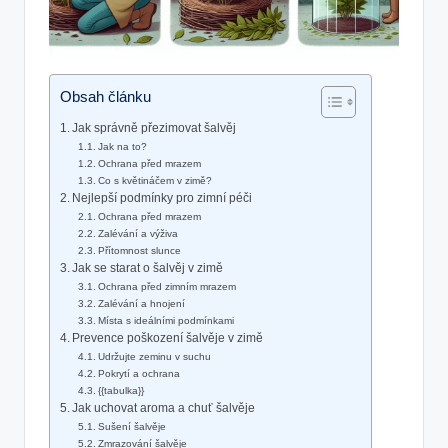
Obsah článku
Jak správně přezimovat šalvěj
Jak na to?
Ochrana před mrazem
Co s květináčem v zimě?
Nejlepší podmínky pro ⁣zimní péči
Ochrana před mrazem
Zalévání​ a výživa
Přítomnost slunce
Jak se starat o šalvěj v ​zimě
Ochrana před zimním mrazem
Zalévání a hnojení
Místa s ideálními⁣ podmínkami
Prevence ‍poškození‍ šalvěje v⁢ zimě
Udržujte‍ zeminu v ​suchu
Pokrytí a ochrana
{{tabulka}}
Jak uchovat aroma ​a ⁣chuť šalvěje
Sušení šalvěje
Zmrazování šalvěje