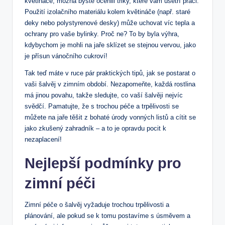
květináče, možná byste ocenili triky,⁣ které vám ušetří práci.
Použití izolačního‌ materiálu kolem květináče ​(např. staré
deky nebo polystyrenové ‍desky) může uchovat ‍víc ⁤tepla ⁣a
ochrany pro vaše bylinky.‍ Proč ne? To‌ by byla výhra,
⁤kdybychom je mohli na ⁤jaře sklízet ⁤se stejnou vervou, jako
je ⁣přísun​ vánočního cukroví!
Tak ⁣teď máte v ruce pár⁣ praktických tipů, jak se postarat‌ o
vaši šalvěj v zimním ​období. Nezapomeňte, ⁢každá⁣ rostlina
má jinou povahu, takže⁣ sledujte, co ⁤vaší​ šalvěji nejvíc
svědčí. Pamatujte, ‌že s trochou ⁣péče a trpělivosti ⁣se
můžete na jaře těšit z ⁣bohaté úrody⁣ vonných listů a cítit se
jako zkušený zahradník – a to je opravdu pocit k
nezaplacení!
Nejlepší podmínky pro
⁣zimní péči
Zimní ⁣péče ⁢o šalvěj vyžaduje⁤ trochou trpělivosti a
plánování, ale pokud se k tomu postavíme s úsměvem a⁣