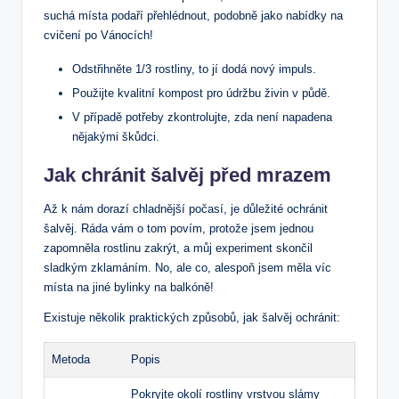
suchá místa podaří přehlédnout, podobně jako nabídky na
cvičení po Vánocích!
Odstřihněte 1/3 rostliny, ⁢to jí dodá ⁢nový impuls.
Použijte kvalitní kompost pro‍ údržbu živin ⁣v půdě.
V případě potřeby ⁢zkontrolujte, ⁤zda není napadena
nějakými škůdci.
Jak chránit šalvěj před mrazem
Až k nám dorazí chladnější počasí, je důležité ochránit
šalvěj. Ráda vám ⁣o tom povím, ‌protože jsem jednou
zapomněla ⁢rostlinu zakrýt, a‍ můj experiment skončil
sladkým zklamáním. No, ale co, alespoň⁤ jsem měla‌ víc
místa na jiné⁣ bylinky​ na ⁢balkóně!
Existuje několik⁢ praktických způsobů, jak šalvěj ochránit:
Metoda
Popis
Pokryjte⁣ okolí rostliny ‍vrstvou ‌slámy