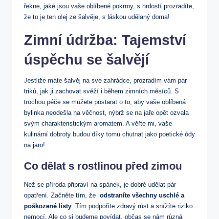
řekne, jaké jsou vaše oblíbené pokrmy, s hrdostí prozradíte,
že to je ten olej ze šalvěje,⁣ s láskou ⁣udělaný ⁢doma!
Zimní údržba: Tajemství
úspěchu se šalvějí
Jestliže máte ⁣šalvěj na své zahrádce, prozradím vám pár
triků, jak ji zachovat svěží i⁢ během zimních měsíců. ⁢S
trochou péče se můžete postarat o to, ‍aby vaše oblíbená
bylinka‌ neodešla na věčnost,⁣ nýbrž ⁢se ⁣na jaře opět⁤ ozvala
⁤svým charakteristickým⁤ aromatem. ‌A ​věřte mi, ‍vaše
kulinární dobroty budou‍ díky tomu chutnat jako‌ poetické ‍ódy
na⁣ jaro!
Co‍ dělat ⁣s ⁣rostlinou před⁤ zimou
Než se příroda připraví na spánek, je dobré udělat pár‍
opatření. Začněte tím, že ​
odstraníte všechny uschlé ⁣a
poškozené listy
. Tím podpoříte zdravý růst ‌a snížíte riziko
nemocí. ⁢Ale co si budeme povídat, občas se nám ‍různá⁢