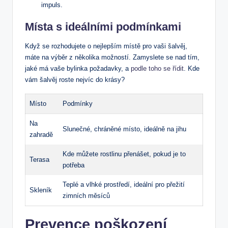
impuls.
Místa s ideálními⁣ podmínkami
Když se ‌rozhodujete o nejlepším místě‌ pro vaši šalvěj,⁣
máte na​ výběr ⁤z několika ⁢možností. Zamyslete se nad⁣ tím,
jaké má vaše bylinka požadavky, ⁤a⁤
podle toho se řídit
. Kde
vám šalvěj roste ⁢nejvíc do krásy?
Místo
Podmínky
Na
Slunečné, chráněné místo, ideálně na‍ jihu
⁣zahradě
Kde ⁤můžete rostlinu přenášet, pokud je to
Terasa
potřeba
Teplé ‍a vlhké⁢ prostředí,‌ ideální pro přežití
Skleník
zimních ⁢měsíců
Prevence ‍poškození‍