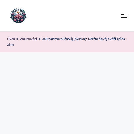
Skip
to
content
Úvod
»
Zazimování
»
Jak zazimovat šalvěj (bylinka): Udržte šalvěj svěží i přes
zimu