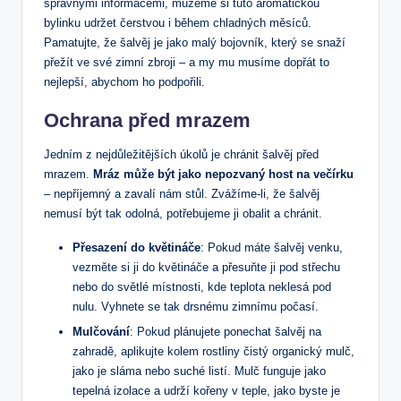
správnými informacemi, můžeme si⁣ tuto aromatickou
bylinku‍ udržet čerstvou i během chladných ‌měsíců.⁣
Pamatujte, že šalvěj je jako⁤ malý ⁤bojovník, který se snaží
přežít ve své zimní⁣ zbroji –⁢ a my mu musíme dopřát to
nejlepší, abychom ho podpořili.
Ochrana před mrazem
Jedním z nejdůležitějších úkolů‌ je chránit⁢ šalvěj před
mrazem.
Mráz⁢ může ⁤být jako nepozvaný host na⁤ večírku
–⁣ nepříjemný a zavalí nám stůl. Zvážíme-li, že šalvěj​
nemusí být tak odolná, potřebujeme ji obalit ‌a chránit. ⁢
Přesazení ‍do květináče
:​ Pokud máte šalvěj venku,‍
vezměte ⁢si ji⁤ do​ květináče ⁢a přesuňte⁣ ji pod střechu⁢
nebo do světlé místnosti, kde teplota ⁤neklesá‍ pod
nulu. Vyhnete se tak drsnému‍ zimnímu počasí.
Mulčování
: ‌Pokud plánujete ponechat šalvěj na‌
zahradě,⁣ aplikujte kolem rostliny čistý organický mulč,
jako je sláma nebo suché listí. Mulč funguje jako
tepelná izolace ⁣a udrží kořeny v teple, jako byste je