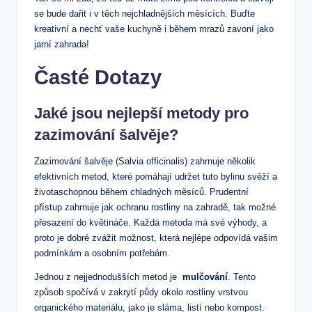
se ⁢bude dařit i v těch nejchladnějších měsících. ⁣Buďte
kreativní a nechť ⁢vaše kuchyně i během ⁣mrazů zavoní jako​
jarní zahrada!
Časté ⁣Dotazy
Jaké jsou nejlepší‍ metody pro ​
zazimování šalvěje?
Zazimování šalvěje (Salvia officinalis) zahrnuje několik
efektivních​ metod, ​které pomáhají udržet tuto bylinu ​svěží a
životaschopnou během chladných měsíců. Prudentní
přístup⁤ zahrnuje jak ⁢ochranu rostliny‍ na zahradě, tak‌ možné
přesazení do květináče.⁤ Každá metoda má své ⁢výhody, a‌
proto je ​dobré zvážit možnost, ⁢která⁤ nejlépe ​odpovídá vašim
podmínkám a osobním potřebám.
Jednou z ​nejjednodušších ‌metod ⁤je ⁣
mulčování
. Tento
způsob spočívá v zakrytí půdy okolo rostliny vrstvou
organického materiálu, jako je sláma, listí nebo kompost.