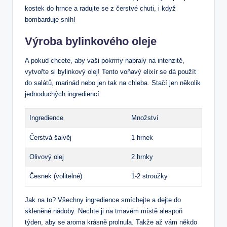
‌kostek ⁤do ⁢hrnce ‌a radujte se z čerstvé ⁢chuti, i když
bombarduje⁣ sníh!
Výroba bylinkového oleje
A⁤ pokud chcete, aby ⁤vaši pokrmy nabraly ⁢na ⁤intenzitě,
vytvořte‍ si bylinkový olej!⁣ Tento voňavý elixír se dá použít
do salátů, marinád nebo jen⁤ tak na chleba. Stačí jen několik
jednoduchých ingrediencí:
Ingredience
Množství
Čerstvá šalvěj
1 ‌hrnek
Olivový olej
2 hrnky
Česnek (volitelné)
1-2 stroužky
Jak ​na‌ to? Všechny ⁣ingredience smíchejte a⁢ dejte ‌do
skleněné nádoby. Nechte ji na tmavém ‌místě alespoň
týden, ⁣aby se aroma krásně prolnula. Takže až​ vám někdo ​