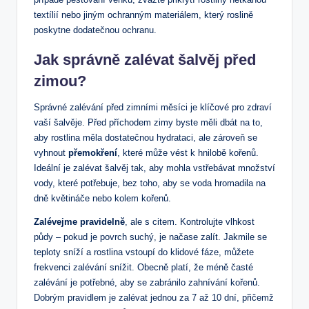
textílií nebo jiným ochranným materiálem, který ⁢roslině
poskytne dodatečnou ochranu.
Jak správně zalévat šalvěj před
zimou?
Správné ⁤zalévání⁤ před zimními měsíci je klíčové pro zdraví
‍vaší šalvěje. Před příchodem zimy ‍byste měli dbát na to,
aby rostlina měla⁤ dostatečnou hydrataci, ale zároveň se
vyhnout⁣
přemokření
, které může vést k hnilobě kořenů.
Ideální je ⁢zalévat šalvěj tak, ⁤aby mohla ‍vstřebávat množství
vody, které potřebuje, bez toho, aby se voda hromadila na
dně květináče nebo kolem kořenů.
Zalévejme pravidelně
, ale ⁣s citem. Kontrolujte vlhkost
půdy – ⁢pokud je povrch suchý, je načase zalít. Jakmile se
⁤teploty sníží‌ a rostlina ​vstoupí do klidové fáze, můžete
frekvenci zalévání⁢ snížit. Obecně‍ platí, že méně časté
zalévání je potřebné, aby se ‌zabránilo zahnívání kořenů.
Dobrým pravidlem je zalévat jednou za 7 až 10 dní, ‌přičemž