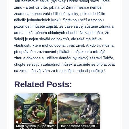
Jak zazimovat šalvěj (bylinka): Udržte šalvěj svěží i přes
zimu -⁢ a teď už víte, ​jak na to! Zimní ‌měsíce nemusí
znamenat⁣ konec vaší ‍oblíbené bylinky, ‍pokud dodržíte
několik jednoduchých​ kroků. Správnou péčí a‌ trochou
pozornosti můžete‌ zajistit, že vaše šalvěj‌ zůstane zdravá a
aromatická‌ i během⁤ chladných období.‌ Nezapomeňte, že‌
šalvěj ⁣je nejen skvělá do pokrmů,​ ale také má léčivé
vlastnosti,⁢ které‌ mohou obohatit váš život. A kdo ‍ví, možná⁢
při⁢ správném ‌zazimování přilákáte i nějakou tu ⁤mírnější
zimu a dokonce si uděláte‍ domácí ‌bylinkový zázrak! Takže,
chopte se svých ‌zahradních⁤ nůžek a začněte ⁤se⁢ připravovat
na zimu – ⁢šalvěj⁤ vám⁤ za⁢ to později s radostí poděkuje!
Related Posts:
Magi bylinka jak pěstovat
Jak pěstovat saturejku –