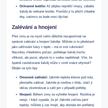
Ochranné ​textilie:
Až přijdou​ největší mrazy, zabalte
šalvěj do‍ netkané textilie. Pomůže ‌jí to ⁣přežít⁣ chladné⁢
dny, zatímco ⁣se bude ⁣moci ‌dýchat.
Zalévání a hnojení
Přes zimu je na mysli velmi důležité ⁤nezapomínat na
⁣správné zalévání a hnojení šalvěje. Můžete si to představit
jako udržování ‍kávy v teple – má to ⁤své cukrování!
Navzdory⁤ chladnému ‍počasí, potřebuje šalvěj trochu
⁢vlhkosti, ale pozor, abyste‍ to s‍ vodou nepřehnali. Víte, že
⁣špatně zavlažovaná šalvěj⁤ může v ​zimě snáze uhynout?
Dbejte na tyto⁢ tipy:
Omezené zalévání:
Jakmile teplota‍ klesne pod nulu,
přestaňte zalévat. ​Jakmile je rostlina v ‌klidu, stačí ji
občas zkontrolovat a zalít⁣ jen v⁤ případě potřeby.
Hnojení:
Během zimy se vyhněte hnojení. Rostlina ‌je ​
nespí,‍ i když ‌vypadá, že je! Jakmile začnou jarní
teploty, můžete ji zas hnojit, aby dostala ten potřebný