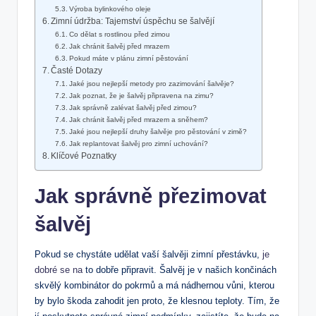
Výroba bylinkového oleje
Zimní údržba: Tajemství úspěchu se šalvějí
Co‍ dělat ⁣s ⁣rostlinou před⁤ zimou
Jak chránit šalvěj před mrazem
Pokud máte v plánu zimní pěstování
Časté ⁣Dotazy
Jaké jsou nejlepší‍ metody pro ​zazimování šalvěje?
Jak poznat, že je šalvěj ⁣připravena na ‍zimu?
Jak správně zalévat šalvěj před zimou?
Jak chránit šalvěj před mrazem a sněhem?
Jaké jsou nejlepší druhy šalvěje pro ‌pěstování v zimě?
Jak replantovat šalvěj pro zimní‌ uchování?
Klíčové⁤ Poznatky
Jak správně přezimovat
šalvěj
Pokud​ se chystáte ‌udělat vaší​ šalvěji ⁤zimní přestávku,
je
dobré se na
⁤ to dobře připravit. Šalvěj je v našich končinách‍
skvělý kombinátor do pokrmů a má nádhernou vůni,​ kterou
by ‍bylo škoda zahodit jen proto, že klesnou teploty.‍ Tím, ⁣že⁢