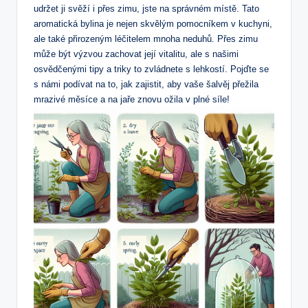
udržet ji ​svěží i přes‍ zimu, jste ⁤na správném ‍místě. Tato
aromatická bylina⁣ je‍ nejen skvělým pomocníkem v ⁢kuchyni,
⁤ale⁣ také přirozeným léčitelem mnoha neduhů. Přes zimu
může být výzvou zachovat její vitalitu, ⁢ale⁣ s našimi
osvědčenými tipy a triky to zvládnete s lehkostí. Pojďte ‌se
s námi podívat na to, jak ‌zajistit, ​aby vaše šalvěj přežila‌
mrazivé měsíce a na jaře znovu ožila‌ v plné síle!