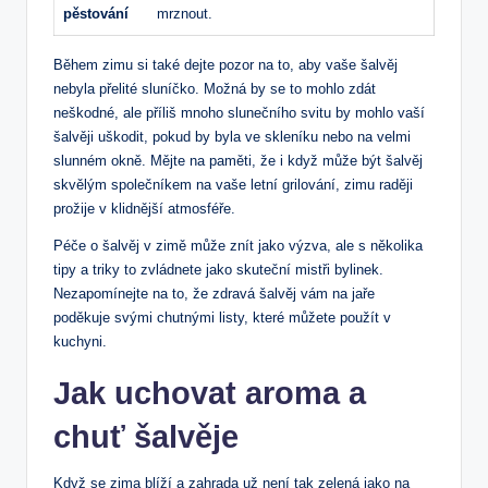
pěstování
mrznout.
Během‍ zimu si také dejte pozor na to, aby vaše šalvěj
⁤nebyla⁤ přelité‌ sluníčko. Možná by se to mohlo zdát
neškodné, ale příliš ​mnoho slunečního svitu by mohlo vaší
šalvěji uškodit, pokud by byla ve skleníku nebo na⁤ velmi
slunném okně. Mějte na paměti, že i když může být šalvěj
skvělým společníkem na vaše letní grilování, zimu raději‌
prožije v klidnější atmosféře.
Péče ⁤o šalvěj v zimě​ může znít ⁣jako ‍výzva, ale s několika
tipy‌ a ​triky to zvládnete⁣ jako skuteční mistři ‌bylinek.
Nezapomínejte na ​to, že zdravá šalvěj vám na jaře⁤
poděkuje svými chutnými listy, ⁤které​ můžete použít v⁣
kuchyni.
Jak uchovat aroma ​a
⁣chuť šalvěje
Když se zima blíží‌ a zahrada už není tak zelená jako na