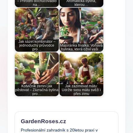
– Přírodní dochucovadlo
Aromatická bylina,
na…
kterou…
Jak sázet kombinátor –
jednoduchý průvodce
Majoránka trvalka: Voňavá
pro…
bylinka, která oživí vaši…
Kotvičník zemní jak
Jak zazimovat mátu:
pěstovat – Zázračná bylina
Udržte svou mátu svěží i
pro…
přes zimu
GardenRoses.cz
Profesionální zahradník s 20letou praxí v