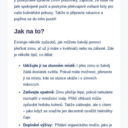
jí poskytnete správné zimní podmínky, zajistíte, že bude na
⁣jaře ‍spokojeně pučit a poskytne překvapivě voňavé listy pro
vaše kulinářské pokusy. Takže si připravte rukavice a
pojďme se do toho pustit!
Jak na to?
Existuje⁣ několik způsobů, ⁣jak můžete šalvěji pomoci
přečkat zimu, ať už ji⁣ máte v květináči nebo na záhoně. Zde⁢
je‍ několik tipů, co dělat:
Udržujte ji na slunném místě:
I ⁢přes zimu ‍si šalvěj
žádá dostatek⁢ světla. Pokud‌ máte možnost, přeneste⁣
ji na ​místo,⁣ kde se‌ slunce ukáže i v zimních
měsících.
Zalévejte opatrně:
Zimu přežije lépe, pokud nebudete‌
rozmařilí v⁢ množství​ vody. Příliš vlhkosti může⁣
způsobit ⁤hnilobu kořenů.​ Takže‌ zalévejte, ‌ale⁢ s ​citem
– jako když se snažíte​ jen decentně osvěžit hektolitry
čaje.
Doplnění výživy:
‌ Přidání ​organického mulče,⁢ jako je