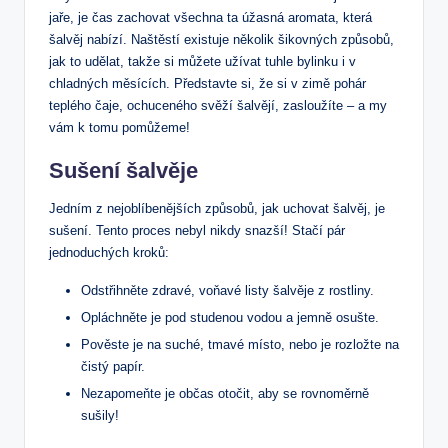
‌jaře, je čas‍ zachovat všechna ta úžasná aromata, která
šalvěj nabízí. ⁢Naštěstí ⁣existuje několik šikovných​ způsobů,
jak to‍ udělat, takže si můžete užívat tuhle ⁣bylinku i v
chladných měsících. Představte ​si, že⁢ si​ v zimě pohár
teplého čaje,‍ ochuceného svěží šalvějí, zasloužíte – a my
vám k tomu pomůžeme!
Sušení šalvěje
Jedním​ z nejoblíbenějších způsobů, ⁤jak ‌uchovat ‍šalvěj, je
sušení. Tento ​proces​ nebyl⁢ nikdy snazší! Stačí pár
jednoduchých kroků:
Odstřihněte zdravé, voňavé listy šalvěje z rostliny.
Opláchněte je ⁤pod ​studenou vodou a jemně ⁢osušte.
Pověste je na ⁣suché, tmavé místo, nebo ‌je ‍rozložte⁤ na
čistý ⁣papír.
Nezapomeňte⁢ je občas⁢ otočit, aby se rovnoměrně
‍sušily!