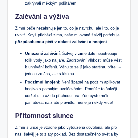
⁢zakrývali měkkým​ polštářem.
Zalévání​ a výživa
Zimní péče nezahrnuje jen to,⁣ co je navrchu,⁣ ale i to, ‍co ⁢je
uvnitř. Když přichází zima, naše milovaná šalvěj potřebuje
přizpůsobenou ⁣péči ‌v oblasti zalévání a hnojení
.
Omezené zalévání
: Šalvěj v zimě dále nepotřebuje
tolik vody‍ jako na ⁣jaře. ⁣Zadržování‍ vlhkosti může vést
⁤k uhnívání kořenů. Věnujte se ‌jí jako starému příteli –
jednou za ​čas, ⁣ale s láskou.
Podzimní hnojení
: Není​ špatné na podzim aplikovat⁣
hnojivo s‌ pomalým uvolňováním.‍ Pomůže to šalvěji​
udržet sílu ⁤až do ‍příchodu jara. Zde byste měli
pamatovat​ na zlaté​ pravidlo: méně je někdy více!
Přítomnost slunce
Zimní⁢ slunce je​ vzácné jako vytoužená ⁣dovolená,⁣ ale pro
naši ​šalvěj je to zlatý ⁢poklad. Bez dostatečného světla by