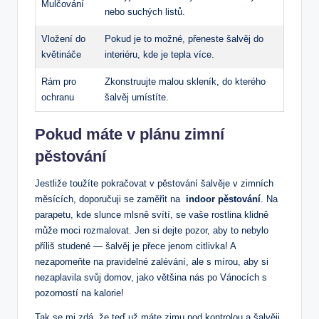
Mulčování
nebo suchých listů.
Vložení do
Pokud je to‍ možné, přeneste šalvěj do
květináče
interiéru, ⁣kde⁣ je tepla více.
Rám pro
Zkonstruujte ‍malou skleník, ⁤do kterého
ochranu
šalvěj‍ umístíte.
Pokud máte v plánu zimní
pěstování
Jestliže toužíte pokračovat v⁢ pěstování šalvěje v zimních⁢
měsících, doporučuji se zaměřit na ​
indoor pěstování
. Na‌
parapetu,​ kde slunce mlsně svítí, ‌se ⁢vaše rostlina⁣ klidně
může moci rozmalovat. Jen si dejte pozor,⁢ aby to nebylo
příliš ⁣studené — šalvěj ‍je přece ​jenom citlivka!‍ A
nezapomeňte ⁤na‍ pravidelné zalévání, ale s mírou, aby si
nezaplavila svůj domov, ‍jako většina ⁣nás po Vánocích ​s
pozorností na kalorie!
Tak se mi ⁣zdá, že teď už máte zimu⁤ pod kontrolou a ​šalvěji‌