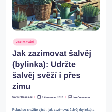
Posted
Zazimování
in
Jak zazimovat šalvěj
(bylinka): Udržte
šalvěj svěží i přes
zimu
GardenRoses.cz
3 července, 2025
No Comments
Posted
by
Pokud se ⁣snažíte⁣ zjistit, jak zazimovat šalvěj (bylinka) a