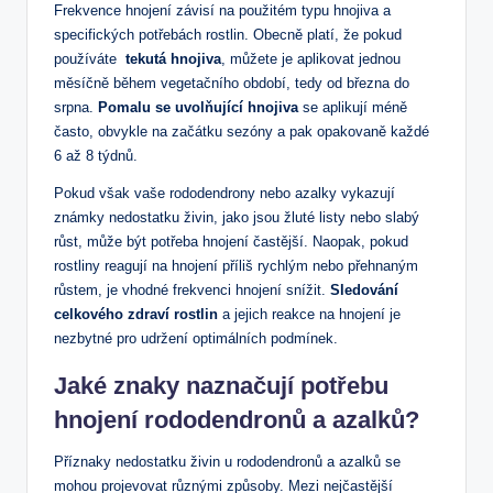
Frekvence hnojení závisí na použitém typu ‌hnojiva‌ a​
specifických potřebách rostlin. Obecně platí, že pokud
používáte ⁣
tekutá hnojiva
, můžete je aplikovat jednou
měsíčně během⁣ vegetačního období, ‌tedy od ⁤března do
srpna.
Pomalu se uvolňující hnojiva
se aplikují méně
často, obvykle na začátku sezóny⁤ a pak opakovaně každé
6 až⁣ 8 týdnů.
Pokud však vaše rododendrony nebo azalky vykazují
známky nedostatku živin, jako⁢ jsou žluté listy ‍nebo slabý
růst, může být potřeba hnojení častější. Naopak, pokud
rostliny reagují na hnojení příliš rychlým nebo přehnaným
růstem, je‌ vhodné frekvenci hnojení snížit.
Sledování
celkového zdraví rostlin
a jejich⁤ reakce na hnojení je
nezbytné pro ⁣udržení optimálních​ podmínek.
Jaké znaky⁢ naznačují potřebu
hnojení rododendronů a azalků?
Příznaky nedostatku živin u rododendronů a azalků se
mohou projevovat různými⁢ způsoby. Mezi ‍nejčastější