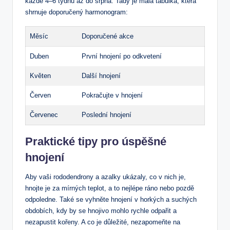
každé 4–6 týdnů až‍ do ‌srpna. Tady je malá tabulka, která
shrnuje doporučený harmonogram:
Měsíc
Doporučené akce
Duben
První hnojení po odkvetení
Květen
Další hnojení
Červen
Pokračujte v hnojení
Červenec
Poslední hnojení
Praktické tipy⁤ pro ‍úspěšné
hnojení
Aby vaši rododendrony a azalky ukázaly, co ​v nich je,
hnojte je za mírných teplot, a to nejlépe ráno nebo pozdě
odpoledne. Také se vyhněte hnojení v horkých a suchých
obdobích, kdy by se hnojivo mohlo rychle odpařit a
nezapustit⁣ kořeny. A co je ⁢důležité, nezapomeňte na⁢