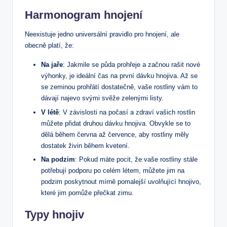
Harmonogram hnojení
Neexistuje⁤ jedno universální pravidlo pro hnojení, ale
obecně platí, že:
Na jaře
: Jakmile se půda prohřeje a‍ začnou​ rašit‌ nové
výhonky, je ideální čas na první dávku hnojiva. ⁢Až se
se zeminou prohřátí dostatečně, vaše rostliny vám to
dávají najevo svými svěže zelenými listy.
V létě
: V závislosti na počasí a zdraví ‍vašich rostlin
můžete přidat druhou dávku hnojiva. Obvykle se to
⁤dělá‌ během června až července, ​aby rostliny měly
dostatek živin během kvetení.
Na podzim
: Pokud máte ​pocit, že vaše rostliny stále
potřebují podporu po celém létem, můžete jim na
podzim poskytnout⁣ mírně pomalejší uvolňující hnojivo,
které⁤ jim pomůže přečkat zimu.
Typy hnojiv