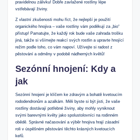
pravidelnou ‌zálivku! Dobře ⁢zavlažené ⁢rostliny lépe
vstřebávají živiny.
Z vlastní zkušenosti mohu říct, že nejlepší je‍ použití
organického hnojiva – vaše rostliny vám ‌poděkují za „bio“
přístup! Pamatujte, že každý rok bude vaše zahrada trošku
jiná, takže ⁤si všímejte reakcí⁢ svých rostlin a upravte hnojící
režim podle toho, co vám napoví. Užívejte si radost z
pěstování a odměny v podobě ‍nádherných květů!
Sezónní hnojení: Kdy a
jak
Sezónní hnojení je klíčem ke zdravým a bohatě kvetoucím
rododendronům a azalkám. Měli byste si být ⁤jisti, že ‍vaše
rostliny dostávají potřebné živiny, aby mohly vyniknout‌
svými barevnými květy jako spolustolovníci na ⁢rodinném
obědě. Správné načasování a výběr hnojiva hrají ⁣zásadní
‍roli v úspěšném pěstování těchto ‍krásných kvetoucích
keřů.