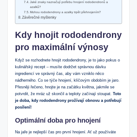
Jaké znaky⁢ naznačují potřebu hnojení rododendronů a
azalků?
Mohou rododendrony a azalky trpět přehnojením?
Závěrečné myšlenky
Kdy hnojit rododendrony
pro maximální výnosy
Když se ⁣rozhodnete hnojit rododendrony, je to jako pokus o
kulinářský recept – musíte dodržet správnou dávku
ingrediencí ve správný čas, aby vám vzniklo něco
nádherného. Co se týče hnojení, klíčovým obdobím je jaro.
Přesněji řečeno, hnojte je na začátku května, jakmile se
potvrdit, že⁣ mráz už skončil a teploty začínají stoupat.
Toto
je doba, kdy rododendrony prožívají obnovu ⁣a⁣ potřebují
posílení!
Optimální⁤ doba pro hnojení
Na jaře ⁢je⁢ nejlepší čas pro první hnojení. Ať ‌už používáte