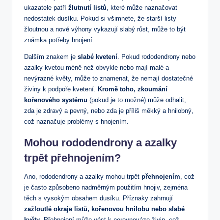
ukazatele patří‌
žlutnutí listů
, které může naznačovat
⁣nedostatek dusíku. Pokud si všimnete, že starší listy
žloutnou a nové výhony vykazují slabý růst, může to být​
známka potřeby hnojení.
Dalším znakem je
slabé​ kvetení
. Pokud rododendrony nebo
azalky kvetou méně než obvykle nebo mají malé a
nevýrazné květy, může to znamenat, že nemají dostatečné⁤
živiny k podpoře kvetení.
Kromě toho, zkoumání
kořenového systému
(pokud je to možné) může odhalit,
zda je zdravý a pevný, nebo zda je příliš měkký ‍a hnilobný,​
což naznačuje problémy s hnojením.
Mohou rododendrony a azalky
trpět přehnojením?
Ano, rododendrony a azalky mohou trpět
přehnojením
, což
je často způsobeno nadměrným ​použitím hnojiv, ⁤zejména
těch s vysokým obsahem dusíku. Příznaky zahrnují
zažloutlé okraje listů, kořenovou hnilobu‍ nebo slabé
květy
. Přehnojení může vést k nerovnováze živin, což