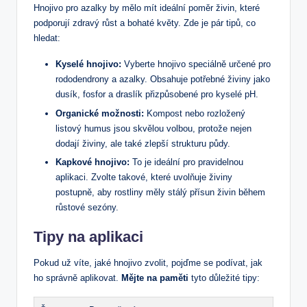
Hnojivo pro azalky by mělo mít ideální ⁣poměr živin, které
podporují zdravý růst a‌ bohaté květy. Zde je pár tipů, co
hledat:
Kyselé hnojivo:
Vyberte hnojivo speciálně určené pro
rododendrony a azalky. Obsahuje potřebné⁢ živiny jako
dusík, fosfor a draslík přizpůsobené pro kyselé pH.
Organické možnosti:
⁣Kompost nebo rozložený
listový humus jsou skvělou volbou, protože ⁢nejen
dodají živiny, ale také ‍zlepší strukturu půdy.
Kapkové hnojivo:
To je ideální pro pravidelnou
aplikaci. Zvolte takové, které uvolňuje živiny
postupně, aby⁣ rostliny⁤ měly ⁤stálý přísun živin ‍během
růstové sezóny.
Tipy na aplikaci
Pokud už víte, jaké⁤ hnojivo zvolit, pojďme se podívat, ​jak
ho správně⁣ aplikovat.
Mějte na paměti
tyto důležité tipy: