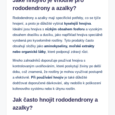
Jaké hnojivo je vhodné pro
rododendrony a azalky?
Rododendrony a azalky mají specifické potřeby, co se týče
hnojení, a proto je důležité vybírat
kyselejší hnojiva
.
Ideální jsou hnojiva s
nízkým obsahem fosforu
a vysokým
⁣obsahem draslíku a dusíku, jako⁣ například hnojiva speciálně⁤
vyrobená ⁢pro kyselomilné rostliny. Tyto produkty často
obsahují složky jako
aminokyseliny, mořské extrakty
nebo organické látky
, které podporují zdravý růst.
Mnoho zahradníků doporučuje používat‌ hnojiva s
kontrolovaným uvolňováním, které ​poskytují živiny po delší
dobu, což znamená, že rostliny je mohou využívat postupně
a efektivně.
Při ⁣používání hnojiv
‌je také důležité
dodržovat doporučené dávkování, aby nedošlo​ k poškození
kořenového ‌systému nebo⁤ k úhynu rostlin.
Jak často hnojit rododendrony a⁣
azalky?