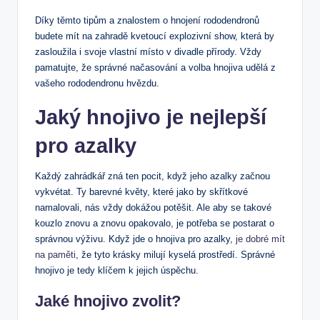
Díky těmto tipům a znalostem o hnojení rododendronů‍
budete mít na zahradě kvetoucí explozivní show, která ⁢by
zasloužila i svoje vlastní místo v divadle přírody. Vždy ​
pamatujte, že správné načasování a volba hnojiva udělá ‌z
vašeho rododendronu ‍hvězdu.
Jaký hnojivo ‍je nejlepší
pro azalky
Každý‌ zahrádkář zná ten pocit, když jeho azalky začnou
vykvétat. Ty barevné ​květy, které jako by skřítkové
namalovali, nás​ vždy dokážou potěšit. Ale aby se takové
kouzlo znovu a znovu opakovalo, ⁣je potřeba se postarat o
správnou výživu. Když‌ jde ‍o hnojiva pro azalky, ⁤
je​ dobré mít
na paměti
,⁢ že tyto krásky milují kyselá prostředí. Správné
hnojivo ⁤je tedy klíčem k jejich úspěchu.
Jaké​ hnojivo ‍zvolit?