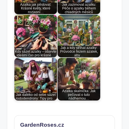
Azalka jak pěstovat:
Jak zazimovat azalku:
Krásné květy, které
Péče o azalky během
rozjasní…
chladných měsíců
Jak a kdy stříhat azalky:
Kdy sázet azalky – objevte
Průvodce řezem azalek,
ideální čas pro krásné…
aby…
Azalka skalnička: Jak
Jak daleko od sebe sázet
pečovat o tuto
rododendrony: Tipy pro…
nádhernou…
GardenRoses.cz