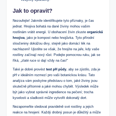
Jak to opravit?
Nezoufejte! Jakmile identifikujete tyto příznaky, je čas
jednat. Hnojiva ‌bohatá na‍ dané živiny mohou vašim
rostlinám ⁣vrátit energii. U obohacení živin zkuste
organická
hnojiva
, jako‌ je kompost nebo hnojůvka. Tyto přírodní
‌sloučeniny dokážou divy, stejně jako domácí⁣ lék ⁢na
nachlazení! Ujistěte se však, že hnojíte‍ na jaře, kdy vaše
rostliny začínají⁣ nový růst. Podejte⁢ pomocnou ruku, jak se
říká, „zlaté ruce si dají vždy na čas!“
Také je dobré provést
test pH⁣ půdy
, aby se zjistilo, zda​ je
pH v ideálním rozmezí ‍pro vaši botanickou krásu. Tato
analýza ‌vám​ poskytne představu⁢ o tom, jaké živiny⁢ jsou
skutečně přítomné a jaké mohou chybět. Výsledek může
být jako vybrat správné ingredience na pečení; trocha
kyselosti a sladkosti může vytvořit dokonalý dort.
Nezapomeňte sledovat pravidelně své rostliny a jejich
reakce na hnojení. Každý drobný posun⁢ je​ důležitý a může