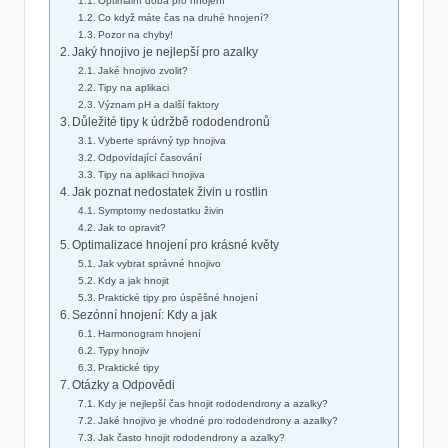
Optimální⁤ doba pro hnojení
Co⁢ když máte čas na druhé hnojení?
Pozor na chyby!
Jaký hnojivo ‍je nejlepší pro azalky
Jaké​ hnojivo ‍zvolit?
Tipy na aplikaci
Význam pH a‌ další faktory
Důležité tipy k údržbě rododendronů
Vyberte správný typ hnojiva
Odpovídající časování
Tipy na aplikaci hnojiva
Jak poznat nedostatek živin u rostlin
Symptomy nedostatku živin
Jak to opravit?
Optimalizace hnojení pro krásné květy
Jak vybrat správné hnojivo
Kdy a⁢ jak hnojit
Praktické tipy⁤ pro ‍úspěšné hnojení
Sezónní hnojení: Kdy a jak
Harmonogram hnojení
Typy hnojiv
Praktické tipy
Otázky a Odpovědi
Kdy je nejlepší čas hnojit rododendrony a azalky?
Jaké hnojivo je vhodné pro rododendrony a azalky?
Jak často hnojit rododendrony a⁣ azalky?