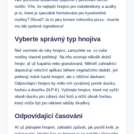
rostlin. Víte, že nejlepší hnojivo pro ‌rododendrony a azalky
je to, které​ je speciálně formulováno pro kyselomilné
rostliny? Důvod?​ Je to jako krmení milovníka pizza ‌- ‌musíte
mu dát správné ingredience!
Vyberte správný typ hnojiva
Než vezmete⁤ do ruky hnojivo, zamyslete ‌se, co vaše
rostliny vlastně ⁣potřebují. Na trhu existuje několik druhů
hnojiv, ať⁢ už kapalná nebo granulovaná. Někteří zahradníci
doporučují měsíční aplikaci během vegetačního období, jiní
preferují méně časté hnojení, ale s většími dávkami.
Odpovídající hnojivo by mělo mít vyvážený poměr ⁢dusíku,
fosforu ‌a draslíku (N-P-K). Vybírejte hnojivo, ⁤které má vyšší
obsah dusíku ⁤pro zdravý růst listů a nižší obsah fosforu,
který může‍ být pro některé odrůdy škodlivý.
Odpovídající časování
Ať už plánujete hnojení, základní způsob, jak posílit květ, je
načasování. Ideální čas na hnojení je na začátku růstového