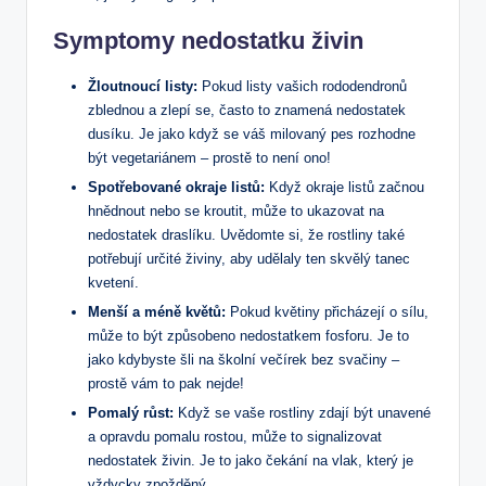
Symptomy nedostatku živin
Žloutnoucí‌ listy:
Pokud listy vašich rododendronů
zblednou a zlepí se, často to znamená nedostatek‌
dusíku. Je jako když se váš milovaný pes rozhodne
být ⁢vegetariánem – prostě to není​ ono!
Spotřebované okraje listů:
⁣Když okraje​ listů začnou
hnědnout nebo se kroutit, může to ukazovat na
nedostatek ⁤draslíku. Uvědomte si, že ​rostliny také
potřebují určité ⁤živiny, aby udělaly ten skvělý tanec
kvetení.
Menší a méně květů:
Pokud květiny přicházejí o sílu,
může to být způsobeno nedostatkem fosforu. Je to
jako kdybyste šli‍ na školní večírek bez svačiny –
prostě vám to pak nejde!
Pomalý růst:
Když se vaše rostliny zdají být unavené
a opravdu pomalu rostou, může to signalizovat
nedostatek živin. Je to jako čekání na vlak,⁣ který je
vždycky zpožděný.