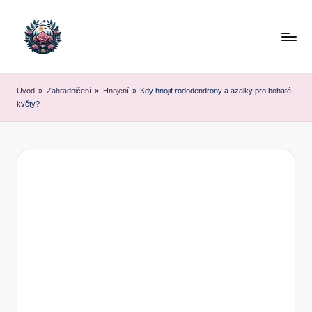
Skip
to
content
Úvod
»
Zahradničení
»
Hnojení
»
Kdy hnojit rododendrony a azalky pro bohaté
květy?