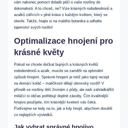
vám nakonec pomoct⁣ doladit péči o vaše rostliny do
dokonalosti. A to chceš, ne?‍ Vize krásných rododendronů a
azalků zářících v plné kráse s každým květem, který se
otevře. ‍Takže, hrajte si na malého botanika ​a odhalte
tajemství svých rostlin!
Optimalizace hnojení pro
krásné květy
Pokud se chcete dočkat bujných ⁤a krásných květů
rododendronů a azalk, musíte​ se zaměřit na optimální
způsob hnojení. Správné hnojení je totiž jako tajný recept
na domácí ⁣koláč – ​maličkosti dělají obrovský rozdíl! V
přírodě se‍ rostliny těší živinám z půdy, ale naši zahrádkářští
miláčci si občas potřebují doplnit zásoby. Čím kvalitnější
hnojivo použijete, tím krásnější kvetení vás čeká.
Podívejme se tedy na to, jak a kdy hnojit, abychom dosáhli
co nejlepších výsledků.
Jak vybrat správné hnojivo