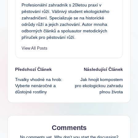
Profesionální zahradník s 20letou praxí v
pěstování růží. Vášnivý student ekologického
zahradničení. Specializuje se na historické
odrůdy růží a jejich zachování. Autor mnoha
odborných článků a spoluautor metodických
příruček pro pěstování růží.
View All Posts
Post
Předchozí Článek
Následující Článek
Trvalky vhodné na hrob:
Jak hnojit kompostem
navigation
Vyberte nenáročné a
pro ekologickou zahradu
důstojné rostliny
plnou života
Comments
No comments yet. Why don’t you start the discussion?