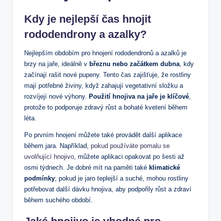
Kdy je nejlepší čas hnojit
rododendrony a azalky?
Nejlepším obdobím ‌pro hnojení rododendronů a ⁢azalků je
brzy‌ na jaře, ideálně v
březnu nebo⁢ začátkem dubna
, kdy
začínají ​rašit​ nové pupeny. Tento⁣ čas zajišťuje, že rostliny
⁤mají potřebné živiny, když zahajují vegetativní složku a
rozvíjejí nové výhony.‌
Použití hnojiva na jaře je klíčové
,
protože to podporuje zdravý růst a bohaté kvetení během
léta.
Po prvním ⁤hnojení můžete také provádět další aplikace
během jara. Například,
pokud používáte pomalu se
uvolňující hnojivo
, můžete aplikaci opakovat po šesti až
osmi týdnech.⁢ Je dobré mít na paměti také
klimatické
podmínky
; pokud je jaro teplejší a suché, mohou rostliny‍
potřebovat další dávku hnojiva, ⁤aby podpořily růst a zdraví
během suchého období.