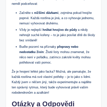
neměl podceňovat:
Začněte s
nižšími dávkami
, zejména pokud hnojíte
poprvé. Každá rostlina je‍ jiná, a co vyhovuje jednomu,
nemusí vyhovovat druhému.
Vždy je nejlepší⁣
hnětat hnojivo do půdy
a⁤ nikdy
nehnojit suché kořeny – to je jako posílat dítě do školy
bez ⁢snídaně!
Buďte pozorní na příznaky
přepravy nebo
nedostatku živin
: Žluté listy mohou znamenat, že
něco ​není v pořádku, zatímco zakrslé květy mohou
potřebovat vaši pomoc.
Že je hnojení lehké ⁢jako facka? Možná, ale pamatujte, že
každá rostlina ‍má své vlastní potřeby – je to jako s lidmi.
Každý jsem v něčem jiný, takže experimentujte a najděte
ten správný rytmus, který bude vyhovovat právě vašim​
rododendronům a azalkám!
Otázky a Odpovědi