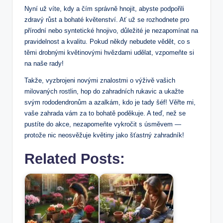
Nyní už víte, kdy a čím správně‍ hnojit, ​abyste podpořili
zdravý růst a bohaté květenství. Ať už ⁣se rozhodnete pro
přírodní nebo syntetické⁢ hnojivo, důležité je nezapomínat na
pravidelnost a ⁤kvalitu. Pokud někdy nebudete‌ vědět, co s
těmi drobnými⁢ květinovými hvězdami udělat, vzpomeňte si
na⁣ naše rady!
Takže, vyzbrojeni novými znalostmi o výživě vašich
milovaných rostlin, hop do zahradních rukavic a ukažte
svým rododendronům a azalkám, kdo je ⁤tady šéf! Věřte mi,
vaše zahrada vám za ⁣to⁢ bohatě ⁢poděkuje. A teď, než se
pustíte do akce, nezapomeňte vykročit s úsměvem —
protože nic neosvěžuje květiny jako šťastný zahradník!
Related Posts: