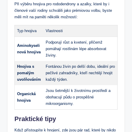
Při výběru hnojiva pro ​rododendrony a⁣ azalky,​ které by i
členové vaší rodiny schválili jako prémiovou volbu, byste‌
měli‍ mít na paměti několik možností:
Typ hnojiva
Vlastnosti
Podporují růst a kvetení, přičemž
Aminokyseli
pomáhají rostlinám lépe absorbovat
nová hnojiva
živiny.
Hnojiva s
Fontánou živin po delší dobu, ideální​ pro
pomalým
pečlivé zahradníky, kteří nechtějí ‍hnojit⁣
uvolňováním
každý ⁤týden.
Jsou šetrnější k životnímu prostředí a
Organická
obohacují​ půdu o prospěšné
hnojiva
mikroorganismy.
Praktické tipy
Když přístoupíte k hnojení, zde jsou pár rad, které‌ by ‍nikdo