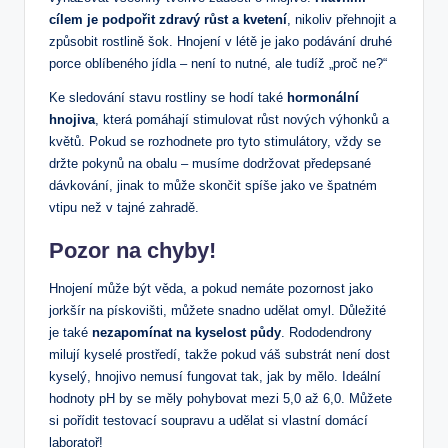
cílem je podpořit zdravý růst a kvetení
, nikoliv přehnojit ‍a
způsobit rostlině šok. Hnojení‍ v létě je⁤ jako podávání druhé
porce ‍oblíbeného jídla – ⁢není to nutné, ale tudíž „proč⁢ ne?“
Ke sledování stavu rostliny se hodí také
hormonální
hnojiva
, která pomáhají stimulovat růst nových výhonků a
květů. Pokud se rozhodnete pro tyto stimulátory, vždy ‌se
držte pokynů na obalu – musíme dodržovat předepsané
dávkování, jinak to může ‍skončit spíše ‌jako ve ‍špatném
vtipu než v tajné⁤ zahradě.
Pozor na chyby!
Hnojení může být věda, a pokud nemáte pozornost jako
jorkšír na pískovišti, můžete snadno udělat omyl. Důležité
je také
nezapomínat na‌ kyselost půdy
. Rododendrony
milují ‌kyselé prostředí, takže pokud váš substrát není dost
kyselý, hnojivo nemusí ⁢fungovat tak, jak by mělo. Ideální
hodnoty pH by se měly pohybovat mezi 5,0‌ až 6,0. Můžete
si pořídit testovací soupravu a udělat si vlastní domácí
laboratoř!