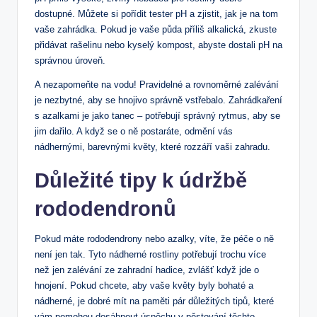
dostupné. Můžete si pořídit tester ‍pH a⁣ zjistit, jak je na tom​
vaše‍ zahrádka. Pokud je vaše půda příliš alkalická, zkuste
přidávat rašelinu nebo kyselý kompost, abyste dostali pH na
správnou úroveň.
A nezapomeňte na vodu! Pravidelné a rovnoměrné zalévání
je nezbytné, aby⁢ se hnojivo správně vstřebalo.​ Zahrádkaření⁤
s azalkami je jako tanec – potřebují správný‌ rytmus, aby​ se
jim dařilo. A když se o ně postaráte, odmění vás
nádhernými, barevnými květy, které rozzáří‍ vaši zahradu.
Důležité tipy k údržbě
rododendronů
Pokud máte rododendrony nebo azalky, víte,⁣ že péče o ně
není ⁢jen tak. Tyto nádherné rostliny potřebují trochu více
než jen zalévání‌ ze zahradní​ hadice, zvlášť když jde o
hnojení.​ Pokud chcete, aby‌ vaše ‍květy ​byly bohaté a
nádherné, je dobré mít na paměti pár důležitých tipů, které
vám pomohou dosáhnout úspěchu v pěstování těchto