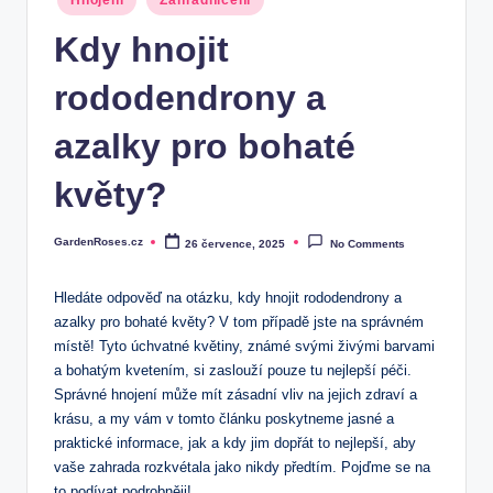
Hnojení
Zahradničení
in
Kdy hnojit
rododendrony a
azalky pro bohaté
květy?
GardenRoses.cz
26 července, 2025
No Comments
Posted
by
Hledáte odpověď na otázku, ⁤kdy hnojit rododendrony a
azalky pro bohaté květy? V⁢ tom případě jste na správném
místě! Tyto úchvatné květiny, známé svými živými barvami
a bohatým kvetením, si zaslouží pouze tu nejlepší péči.
Správné hnojení může mít zásadní vliv na⁢ jejich zdraví a
krásu,​ a my vám v tomto článku poskytneme‌ jasné a
praktické informace, jak a kdy jim dopřát to nejlepší, aby
vaše zahrada ​rozkvétala jako​ nikdy předtím. Pojďme⁤ se na
to podívat podrobněji!