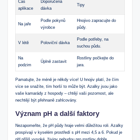
Čas
Doporučená
Tipy
aplikace
⁤dávka
Podle pokynů
Hnojivo ⁤zapracujte do
Na jaře
výrobce
půdy.
Podle potřeby, na
V létě
Poloviční dávka
suchou půdu.
Na
Rostliny počkejte‍ do
Úplně zastavit
podzim
jara.
Pamatujte, že méně je někdy více! U⁢ hnojiv ⁣platí, že čím
více se snažíte, tím horší to může být. Azalky jsou jako
vaše kamarády z hospody – chtějí vaši pozornost, ale
nechtějí být přehnaně zahlcovány.
Význam pH a‌ další faktory
Nezapomeňte,⁤ že pH půdy hraje velmi důležitou roli. Azalky
prospívají‍ v kyselém prostředí​ s pH mezi 4,5 a 6. Pokud je
pH příliš vysoké, živiny nebudou pro rostliny dobře