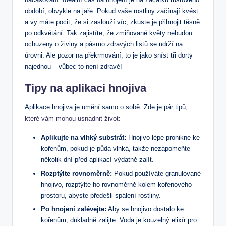
období, obvykle‍ na jaře. ‌Pokud vaše rostliny začínají kvést
a vy máte pocit, že si zaslouží víc, zkuste je přihnojit⁤ těsně
po odkvétání. Tak zajistíte, že zmiňované květy nebudou
ochuzeny ⁣o živiny a pásmo zdravých ⁣listů se udrží na
úrovni. Ale pozor na překrmování, to je jako ​sníst ⁢tři dorty
najednou – vůbec to není zdravé!
Tipy na aplikaci hnojiva
Aplikace hnojiva je umění samo o sobě. Zde je pár tipů,
které vám mohou usnadnit život
:
Aplikujte na vlhký​ substrát:
Hnojivo lépe pronikne ke
⁤kořenům, pokud je půda vlhká, takže nezapomeňte
několik dní před aplikací výdatně zalít.
Rozptýlte‌ rovnoměrně:
Pokud používáte ⁣granulované
hnojivo, ‍rozptýlte ho rovnoměrně kolem kořenového
prostoru, abyste předešli spálení rostliny.
Po hnojení zalévejte:
Aby se hnojivo dostalo ke
kořenům, důkladně zalijte. Voda je kouzelný elixír ⁣pro