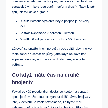
⁤granulované nebo tekuté⁣ hnojivo, ujistěte se,​ že obsahuje
dostatek živin, jako jsou dusík, fosfor a draslík. Tady je⁢ pár
tipů, jak to udělat s grácií:
Dusík:
⁣Pomáhá vytvářet listy‍ a podporuje ‍celkový
růst.
Fosfor:
Napomáhá k ​bohatému kvetení.
Draslík:
Posiluje odolnost rostlin vůči ‌chorobám.
Zároveň se ⁣snažte hnojit ⁢po dešti nebo zalití, aby hnojivo
mělo šanci⁢ se dostat do půdy, jako když se dává kafi
⁢kopeček zmrzliny – musí se to⁤ dostat tam, kde je to
potřeba.
Co⁢ když máte čas na druhé
hnojení?
Pokud ⁢se váš ​rododendron dostal do kvetení a vypadá
spokojeně, můžete mu poskytnout ‍další dávku hnojiva ⁢v
létě, ​v ​červnu! To však neznamená, že byste měli
vyhazovat všechny tvořivé žádosti o hnojivo.
Hlavním