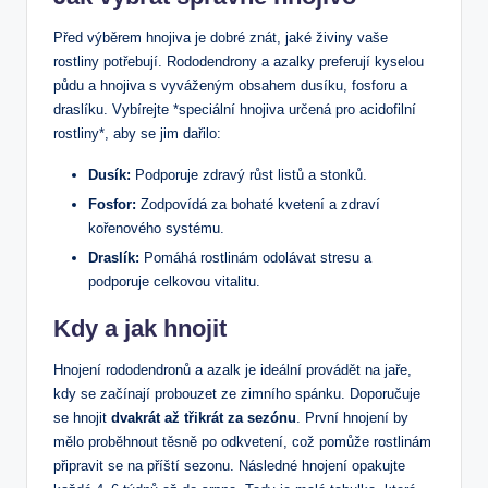
Před⁣ výběrem hnojiva je dobré znát, jaké živiny vaše
rostliny potřebují. Rododendrony a azalky preferují kyselou
‍půdu a hnojiva s vyváženým obsahem ​dusíku, fosforu a
draslíku. Vybírejte‌ *speciální​ hnojiva určená pro acidofilní
rostliny*, aby se jim dařilo:
Dusík:
Podporuje zdravý ‌růst listů ‍a stonků.
Fosfor:
Zodpovídá za bohaté kvetení ​a zdraví
kořenového systému.
Draslík:
Pomáhá rostlinám odolávat stresu a
podporuje celkovou ​vitalitu.
Kdy a⁢ jak hnojit
Hnojení rododendronů a azalk je ideální provádět na jaře,
kdy se začínají probouzet ze zimního⁣ spánku. Doporučuje
se hnojit
dvakrát až třikrát za sezónu
. První hnojení by
mělo ⁤proběhnout těsně po odkvetení, což pomůže rostlinám
připravit se na příští sezonu. Následné hnojení opakujte