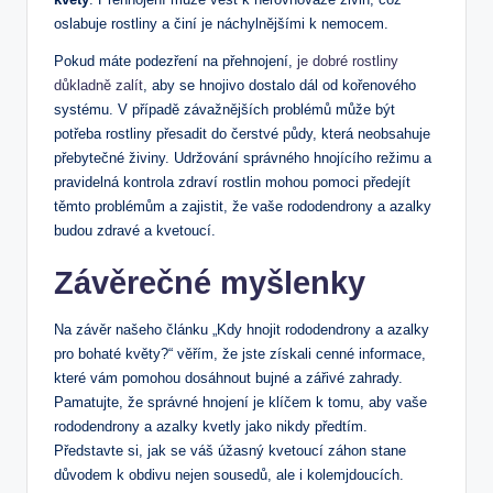
oslabuje rostliny a činí je náchylnějšími k nemocem.
Pokud máte podezření na přehnojení,‍
je dobré rostliny
důkladně zalít
, aby se hnojivo dostalo dál od kořenového
systému.⁤ V případě závažnějších problémů může‍ být
potřeba rostliny přesadit do čerstvé ⁢půdy, která neobsahuje
⁢přebytečné živiny. Udržování správného hnojícího režimu a
pravidelná kontrola zdraví rostlin mohou pomoci předejít
těmto​ problémům a zajistit, že vaše rododendrony a azalky
‌budou zdravé a kvetoucí.
Závěrečné myšlenky
Na závěr našeho‌ článku „Kdy hnojit rododendrony a azalky
pro⁤ bohaté květy?“ věřím, ⁣že jste získali‌ cenné informace,
které vám pomohou dosáhnout bujné a zářivé⁤ zahrady.⁣
Pamatujte, že správné hnojení je klíčem k tomu, aby‌ vaše
rododendrony a azalky⁤ kvetly ​jako ‍nikdy ​předtím.
Představte si, jak se váš úžasný kvetoucí záhon stane
důvodem k obdivu nejen sousedů, ale i kolemjdoucích.