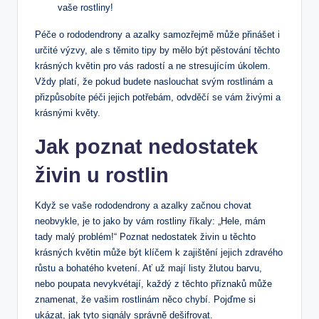
vaše rostliny!
Péče o rododendrony a azalky samozřejmě může ⁣přinášet i
určité výzvy, ale s těmito tipy by mělo být pěstování těchto‍
krásných⁣ květin pro vás radostí a ne stresujícím úkolem.
⁢Vždy⁢ platí, že ‍pokud budete naslouchat ⁣svým rostlinám a
přizpůsobíte ‌péči jejich potřebám, odvděčí se vám ⁤živými a
krásnými květy.
Jak poznat nedostatek
živin u rostlin
Když se vaše rododendrony a azalky⁤ začnou chovat
neobvykle, je to jako by vám⁤ rostliny říkaly: „Hele, mám
tady ⁤malý problém!“ Poznat nedostatek živin u těchto
krásných květin může‌ být klíčem k zajištění jejich zdravého
růstu a‍ bohatého kvetení. Ať⁣ už mají listy žlutou​ barvu,
nebo poupata nevykvétají, každý z těchto příznaků může
znamenat, že vašim rostlinám něco chybí. Pojďme si
ukázat, jak tyto signály ‍správně dešifrovat.