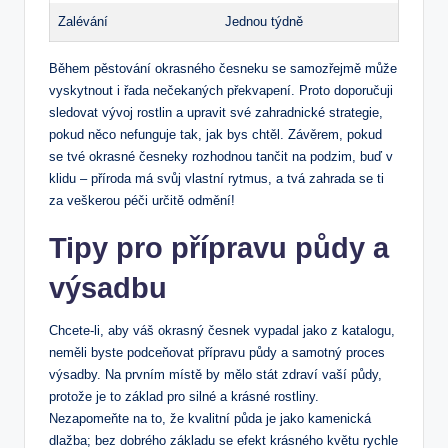
Zalévání
Jednou týdně
Během pěstování okrasného česneku se samozřejmě může
vyskytnout i řada‍ nečekaných‌ překvapení. Proto doporučuji
sledovat vývoj rostlin a upravit své zahradnické strategie,
pokud něco nefunguje ⁤tak, jak‍ bys chtěl. Závěrem, ⁣pokud
se tvé okrasné⁣ česneky rozhodnou tančit na podzim, buď v
klidu – příroda má svůj vlastní rytmus, a‌ tvá zahrada se⁤ ti
za veškerou péči určitě odmění!
Tipy pro přípravu půdy a
výsadbu
Chcete-li,⁤ aby váš okrasný česnek vypadal jako z katalogu,‍
neměli byste podceňovat přípravu půdy a samotný proces
výsadby. Na prvním místě by mělo stát⁤ zdraví vaší půdy,
protože ‌je to ‍základ pro⁣ silné ⁣a krásné rostliny.
Nezapomeňte na to, že kvalitní půda je jako kamenická‍
dlažba; bez dobrého základu ⁤se efekt krásného květu ​rychle