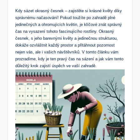
Kdy sázet okrasný česnek – zajistěte si krásné květy díky
správnému​ načasování! Pokud toužíte po ‍zahradě plné⁣
jedinečných a ohromujících květin, je klíčové znát správný
čas na vysazení tohoto fascinujícího rostliny. Okrasný
česnek, s jeho barevnými květy a jedinečnou strukturou,
dokáže ozvláštnit⁢ každý prostor a přitáhnout pozornost
nejen vás,‌ ale i vašich ⁤návštěvníků.‌ V tomto článku vám
prozradíme, kdy je ten ​pravý⁤ čas na sázení a jak vám tento
důležitý krok zajistí úspěch ve vaší zahradě.