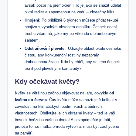
avšak pozor na přemokření! To je jako se snažit udělat
pivní radler a zapomenout na vodu – zbytečný kiks!
Hnojení:
Po přibližně 6 týdnech můžete přidat tekuté
hnojivo‍ s vysokým obsahem draslíku. Česnek⁣ ocení
trochu vitamínů, jako my po víkendu s bramborovým
salátem.
Odstraňování plevele:
‍ Udržujte oblast okolo česneku
‌čistou, aby konkurenční rostliny ⁤nezabraly
drahocennou ⁢živinu. Kdo by⁤ chtěl, aby ‍se jeho česnek
tísnil pod plevelnými kamarády?
Kdy očekávat‍ květy?
Květy se‍ většinou začnou objevovat na jaře, obvykle
od
května⁢ do⁣ června
. Čas květu může ⁢samozřejmě kolísat ⁣v
závislosti na klimatických podmínkách a půdních⁤
vlastnostech. Obdivujte jejich okrasné ‍květy – teď je váš
česnek hvězdou vašeho dvora! A nezapomeňte je fotit,
protože to, ⁣co matka příroda vytvořila,⁢ musí být zachyceno
na paměť.