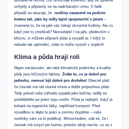
dostatečně⁤ ohřívá, což umožňuje kořenům, aby ​se správně
uchytily a připravily se ⁣na ⁢nadcházející zimu. V řadě
případů⁢ se ukazuje, že ⁢
rostliny⁢ zasazené na podzim ​
kvetou⁣ tak, jako by měly tajné spojenectví s jarem
–
‍znamená to, že na jaře vás čekají skvostné ⁤květiny. Ale co
když jste to zmeškali? Nezoufejte! I na jaře, především v
březnu, si můžete připravit ‍půdu a vysadit je. I když to
nebude tak optimální, stále to může vyústit v úspěch!
Klima​ a půda hrají roli
Nejen načasování, ale také⁢ klimatické podmínky a kvalita
půdy jsou klíčovými faktory.
Znáte to, co je‌ dobré pro
jednoho, nemusí být dobré pro druhého!
Obecně platí,
že česnek má rád ​slunná místa a dobře propustnou půdu.
Tedy pokud vaše zahrada vypadá ⁤jako‌ bažina, raději se
poohlédněte ⁤po jiném typu rostlin. Půda je nejlepší, když je
bohatá na organické látky, například kompost. Před
výsadbou si dejte tu práci a zeminu ⁢zkypřete – vaše
rostlinky ⁢vám za to poděkují. Mimochodem,‌ zdá se, že‍ i
česnek má smysl⁤ pro humor, protože nikdy nevíte, ‍co se z