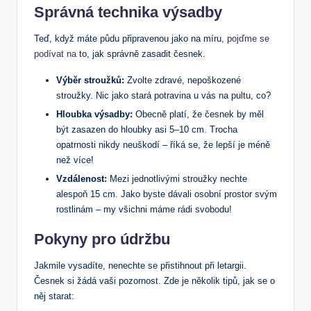
Správná technika výsadby
Teď, když máte půdu připravenou jako na míru,
pojďme se
⁢podívat ⁢na
to, jak správně zasadit česnek.
Výběr stroužků:
Zvolte zdravé, nepoškozené
stroužky. Nic ⁢jako stará ⁤potravina u vás na pultu, co?
Hloubka výsadby:
Obecně ‍platí, že⁤ česnek by měl
být zasazen do hloubky asi ‌5–10 cm. Trocha
opatrnosti nikdy neuškodí – říká se, že lepší je méně
než více!
Vzdálenost:
Mezi jednotlivými stroužky nechte‍
alespoň‍ 15 cm.⁤ Jako byste dávali osobní prostor svým
rostlinám –‌ my všichni máme rádi svobodu!
Pokyny pro ​údržbu
Jakmile vysadíte, nenechte se přistihnout ⁤při letargii.
Česnek si žádá vaši pozornost. Zde ​je několik tipů, jak se o
něj starat: