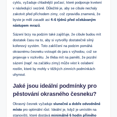
cyklu, vyžaduje chladnější počasí, které podporuje⁢ kvetení
v následující ‍sezóně.‍ Důležité je, aby se cibule nechaly⁢
zakotvit před ‌příchodem zimy, což ⁤zpravidla znamená,⁤ že⁢
byste je měli⁢ zasadit asi
4–6 týdnů před očekávaným
‍nástupem mrazů
.
Sázení brzy‌ na podzim také‍ zajišťuje, že cibule budou ⁢mít
dostatek času‍ na to, aby⁣ si‌ vytvořily‍ dostatečně silný
kořenový systém. Toto zaklíčení na podzim pomáhá
okrasnému česneku vstoupit ‌do​ jara s výhodou, ‍což se
projevuje v rozkvětu. Je třeba ​mít na paměti, ⁤že pozdní
sázení (např. na začátku zimy) může vést k oslabení
rostlin, které by mohly v těžkých zimních podmínkách
uhynout.
Jaké jsou ideální podmínky pro
pěstování okrasného česneku?
Okrasný česnek vyžaduje
slunečné a dobře odvodněné
místo
pro optimální růst. Ideální je, když je umístěn ⁤na
stanovišti, které dostává
minimálně 6 hodin přímého