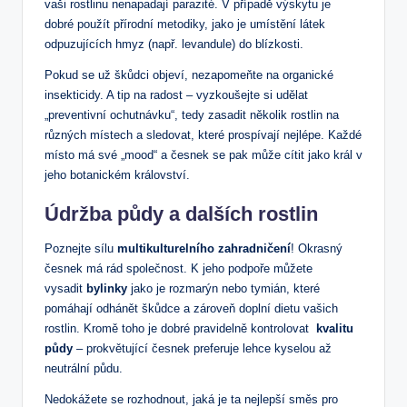
⁤vaši rostlinu nenapadají parazité. V případě výskytu ⁤je
dobré použít‍ přírodní metodiky, jako ‍je umístění ⁣látek
odpuzujících hmyz (např.⁤ levandule) do blízkosti.
Pokud se už škůdci objeví, ⁢nezapomeňte ​na organické⁣
insekticidy. A tip na radost – vyzkoušejte⁤ si udělat⁤
„preventivní ochutnávku“, tedy zasadit​ několik rostlin na
různých místech a sledovat, které prospívají nejlépe. Každé
místo má ‌své „mood“‌ a česnek se⁣ pak může cítit jako král v
jeho​ botanickém království.
Údržba půdy a dalších rostlin
Poznejte sílu
multikulturelního zahradničení
! Okrasný
‍česnek má rád společnost. K jeho⁤ podpoře můžete
vysadit
bylinky
jako je rozmarýn ‍nebo ​tymián, které
pomáhají odhánět škůdce a zároveň doplní dietu⁣ vašich
⁤rostlin. Kromě toho je dobré pravidelně kontrolovat ⁢
kvalitu
půdy
– prokvětující ‌česnek preferuje lehce kyselou ⁤až
neutrální půdu.
Nedokážete se rozhodnout, jaká je ta nejlepší směs pro