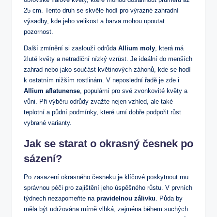
25 cm.⁣ Tento druh se ⁣skvěle hodí pro výrazné zahradní
výsadby, kde⁣ jeho velikost a‌ barva mohou upoutat
⁣pozornost.
Další zmínění si zaslouží odrůda
Allium moly
, která má‌
žluté květy a ⁣netradiční ⁣nízký⁣ vzrůst. Je ideální do menších
zahrad nebo jako ⁣součást květinových záhonů,‍ kde se hodí
k ostatním nižším rostlinám. V neposlední řadě je zde i
Allium⁢ aflatunense
, populární ‌pro své zvonkovité květy a
vůni. Při výběru odrůdy zvažte nejen vzhled, ale také
teplotní a půdní podmínky, které umí dobře podpořit růst
⁤vybrané varianty.
Jak⁤ se starat o okrasný⁣ česnek po
sázení?
Po zasazení okrasného česneku je klíčové poskytnout mu‍
správnou péči pro zajištění jeho úspěšného ‍růstu. V prvních
týdnech nezapomeňte‌ na​
pravidelnou zálivku
. Půda by⁢
měla​ být udržována mírně‍ vlhká, zejména během⁤ suchých