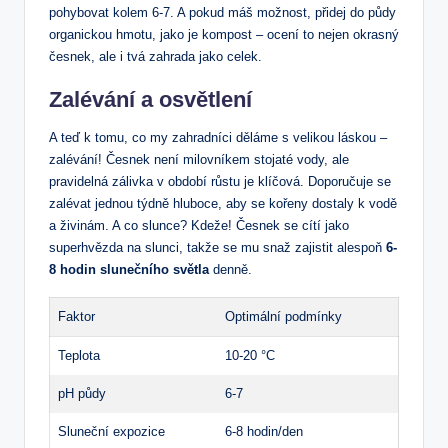
pohybovat⁤ kolem 6-7.​ A ⁣pokud máš možnost, ‍přidej do půdy
organickou hmotu, jako je kompost – ocení to nejen okrasný
česnek, ale i ⁤tvá​ zahrada jako celek.
Zalévání a​ osvětlení
A ⁣teď k tomu, co my zahradníci děláme s velikou láskou –
zalévání! Česnek není milovníkem stojaté vody, ale
pravidelná​ zálivka v období růstu je klíčová. Doporučuje se
zalévat jednou týdně hluboce, aby se kořeny dostaly ⁣k ​vodě
a živinám.⁢ A co slunce? Kdeže! Česnek se ⁣cítí jako
superhvězda na slunci, ⁣takže se mu snaž zajistit alespoň
6-
8 hodin slunečního světla
denně.
Faktor
Optimální podmínky
Teplota
10-20 °C
pH půdy
6-7
Sluneční expozice
6-8 hodin/den