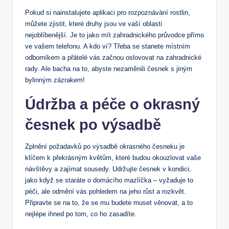
Pokud si nainstalujete aplikaci pro rozpoznávání rostlin,
můžete zjistit, které druhy jsou ve ‌vaší oblasti
nejoblíbenější. ‍Je to ‍jako mít zahradnického⁢ průvodce přímo
ve vašem telefonu. A kdo ví? Třeba​ se stanete místním
odborníkem a ⁢přátelé vás začnou oslovovat na zahradnické
rady. Ale bacha‍ na to, ​abyste nezaměnili​ česnek s jiným
‌bylinným zázrakem!
Údržba a péče o okrasný⁢
česnek po výsadbě
Zplnění požadavků po výsadbě ⁢okrasného česneku je
⁢klíčem⁤ k překrásným květům, které budou okouzlovat vaše
návštěvy a zajímat sousedy. ‍Udržujte česnek ‌v kondici,
jako⁢ když se staráte ⁢o domácího mazlíčka – vyžaduje to
péči, ale odmění vás pohledem na jeho růst a rozkvět.
Připravte se na ​to, že se mu budete muset ​věnovat, a to
⁤nejlépe ihned po tom, co⁤ ho zasadíte.‍