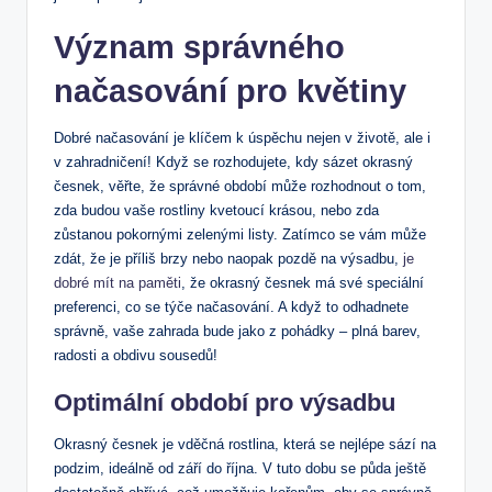
Význam‌ správného
načasování pro‌ květiny
Dobré⁢ načasování je klíčem k úspěchu nejen‌ v životě, ale​ i
⁣v zahradničení! Když se ⁤rozhodujete, ‌kdy sázet okrasný
česnek,​ věřte, že správné období může rozhodnout o tom,
zda budou vaše rostliny kvetoucí krásou, ‍nebo zda
⁤zůstanou pokornými zelenými listy. Zatímco se vám může
zdát, že​ je příliš brzy nebo naopak pozdě na výsadbu,
je
dobré mít na paměti
, že okrasný česnek má své speciální
preferenci, co‌ se týče načasování. A když to odhadnete
správně, vaše ⁣zahrada bude jako z pohádky – plná barev,
radosti a obdivu sousedů!
Optimální​ období pro výsadbu
Okrasný česnek je vděčná rostlina, která se nejlépe‌ sází na
podzim, ideálně od září do října. V tuto‌ dobu se ‍půda ještě