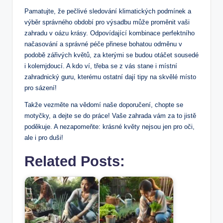
Pamatujte, že‌ pečlivé sledování klimatických podmínek a
výběr správného ‍období pro výsadbu může proměnit vaši
zahradu v oázu krásy. ⁢Odpovídající kombinace perfektního
načasování a⁤ správné péče přinese bohatou odměnu v
podobě‍ zářivých květů, za kterými se budou otáčet sousedé
i kolemjdoucí. A kdo ví, třeba se z vás stane i místní
zahradnický guru, kterému ostatní dají‍ tipy na skvělé místo
‌pro sázení!
Takže vezměte na vědomí naše‍ doporučení, chopte se⁤
motyčky, a dejte se do práce! Vaše zahrada vám⁣ za to jistě
poděkuje. ​A nezapomeňte: krásné květy nejsou jen pro oči,
ale i pro duši!
Related Posts: