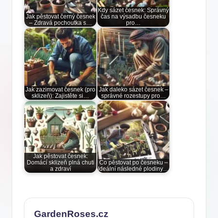
Kdy sázet česnek: Správný
Jak pěstovat černý česnek
čas na výsadbu česneku
– Zdravá pochoutka s…
pro…
Jak zazimovat česnek (pro
Jak daleko sázet česnek –
sklizeň): Zajistěte si…
správné rozestupy pro…
Jak pěstovat česnek:
Domácí sklizeň plná chuti
Co pěstovat po česneku –
a zdraví
Ideální následné plodiny…
GardenRoses.cz