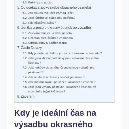
Pokyny pro ​údržbu
Co očekávat po výsadbě​ okrasného česneku
Jak dlouho trvá, než začnou klíčit?
Jaké údržbové práce jsou potřeba?
Kdy očekávat‍ květy?
Údržba a péče o okrasný⁢ česnek po výsadbě
Zalévání, hnojení a další potřeby
Ochrana před škůdci a ⁢chorobami
Údržba půdy a dalších rostlin
Časté ‍Dotazy
Kdy je nejlepší období pro sázení okrasného česneku?
Jaké jsou ideální podmínky pro pěstování okrasného
česneku?
Jaké odrůdy okrasného​ česneku jsou​ nejlepší pro
pěstování?
Jak⁤ se starat o okrasný⁣ česnek po sázení?
Jak zabránit mrazu po⁣ sázení okrasného česneku?
Jaké jsou výhody pěstování okrasného česneku ve‍
srovnání s ⁣jinými květinami?
Závěrem
Kdy je ideální‌ čas na
výsadbu okrasného