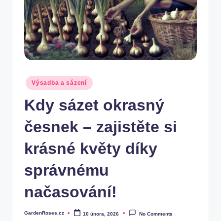
Posted
Výsadba a sázení
in
Kdy sázet okrasný
česnek – zajistěte si
krásné květy díky
správnému
načasování!
GardenRoses.cz
10 února, 2026
No Comments
Posted
by