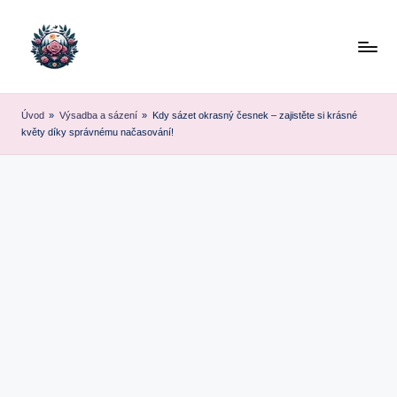
Skip
to
content
Úvod
»
Výsadba a sázení
»
Kdy sázet okrasný česnek – zajistěte si krásné
květy díky správnému načasování!