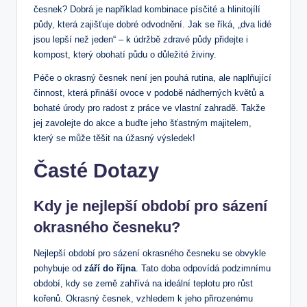
česnek? Dobrá je například kombinace písčité a hlinitojílí⁤
půdy, která zajišťuje dobré ‍odvodnění. Jak se říká, „dva⁣ lidé
jsou⁣ lepší než jeden“ – k údržbě zdravé půdy​ přidejte⁣ i
kompost, který obohatí půdu o důležité živiny.
Péče o okrasný‌ česnek není jen pouhá rutina,⁢ ale naplňující
činnost, která přináší ovoce v podobě nádherných květů ‌a⁢
bohaté úrody pro ⁣radost z práce ve ⁣vlastní zahradě. Takže
jej zavolejte do ​akce a buďte⁢ jeho šťastným majitelem,
který se může těšit na úžasný výsledek!
Časté ‍Dotazy
Kdy je nejlepší období pro sázení
okrasného česneku?
Nejlepší období pro sázení⁤ okrasného česneku se obvykle
‌pohybuje od
září⁢ do října
. Tato doba‌ odpovídá podzimnímu
období, kdy se země zahřívá na ideální teplotu pro růst
kořenů. Okrasný česnek, vzhledem k jeho přirozenému