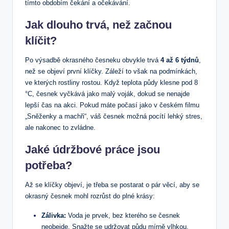
tímto obdobím čekání a očekávání.
Jak dlouho trvá, než začnou
klíčit?
Po výsadbě okrasného česneku obvykle​ trvá
4 až 6 týdnů
,
než se⁣ objeví první klíčky.⁤ Záleží​ to však na podmínkách,
ve ⁢kterých rostliny rostou. Když teplota půdy klesne pod 8⁤
°C, česnek vyčkává jako malý voják, dokud se ⁤nenajde
lepší čas na akci. Pokud máte počasí jako v českém filmu
„Sněženky a‍ machři“, váš česnek možná​ pocítí lehký stres,
ale nakonec ‌to zvládne.
Jaké údržbové práce jsou
potřeba?
Až‍ se klíčky objeví,⁣ je‍ třeba se postarat o pár věcí, aby se
okrasný česnek‍ mohl ⁢rozrůst do plné krásy:
Zálivka:
Voda‍ je prvek,‌ bez kterého se‌ česnek
neobejde. Snažte se udržovat půdu mírně vlhkou,