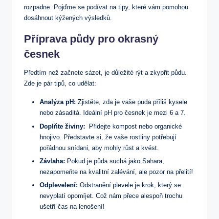
rozpadne. ⁣Pojďme se podívat ⁢na tipy, které​ vám pomohou
dosáhnout kýžených výsledků.
Příprava půdy pro okrasný
česnek
Předtím než začnete sázet, je důležité rýt⁤ a zkypřit půdu.
Zde je pár tipů, co udělat:
Analýza pH:
Zjistěte, zda je vaše půda příliš⁣ kysele
nebo zásaditá. Ideální pH pro česnek je mezi 6 a ⁤7.
Doplňte živiny:
‌ Přidejte kompost nebo organické
hnojivo. Představte si, že vaše rostliny potřebují
pořádnou snídani, aby mohly růst a kvést.
Závlaha:
Pokud ⁣je půda suchá​ jako Sahara,
nezapomeňte na kvalitní zalévání, ale​ pozor na přelití!
Odplevelení:
Odstranění plevele ‌je krok, který se
nevyplatí opomíjet. Což nám přece ⁢alespoň trochu
ušetří čas na lenošení!