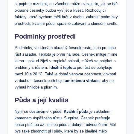
si pojďme rozebrat, co všechno může ovlivnit to, jak ⁢se tvé
‍okrasné česneky ⁢budou vyvíjet a kvést. ‌Rozhodující
faktory, které ‌bychom měli brát v úvahu, zahrnují ​podmínky
prostředí, ⁢kvalitní půdu, správné zalévání a sluneční světlo.
Podmínky prostředí
Podmínky,⁣ ve kterých okrasný česnek roste, jsou pro‌ jeho
růst zásadní. Teplota ⁤je první na ‌řadě. Česnek⁣ miluje mírné
klima – pokud žiješ v tropické⁤ oblasti, můžeš se potýkat s
problémy s růstem.
Ideální teplota
pro růst se ​pohybuje⁣
mezi 10 a‌ 20 °C. Také je dobré věnovat pozornost vlhkosti
vzduchu – česnek potřebuje
umírněnou vlhkost
, ‍aby se
vyhnul hnilobě a plísním.
Půda a její kvalita
Nyní ⁢se dostáváme ‍k půdě.
Kvalitní půda
je základním
kamenem úspěšného růstu. Surprise! Česnek preferuje
lehce písčitou až hlinitou půdu s dobrým odvodněním. ⁣Měl
bys také zhodnotit pH ‍půdy, které by‍ se ideálně mělo