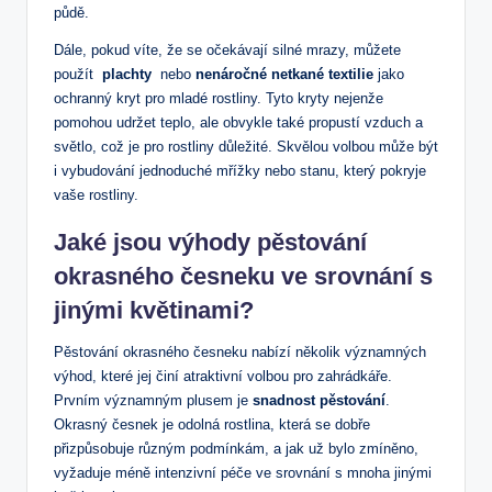
půdě.
Dále, pokud víte, že se⁢ očekávají ⁣silné mrazy,⁣ můžete
použít ​
plachty
⁤ nebo
nenáročné netkané textilie
jako
ochranný kryt ⁣pro mladé rostliny. Tyto kryty nejenže
pomohou udržet teplo, ale obvykle‍ také propustí ‌vzduch a‌
světlo, což je pro rostliny důležité. Skvělou volbou⁤ může být
i vybudování jednoduché mřížky ​nebo stanu, ⁢který‌ pokryje
vaše rostliny.
Jaké jsou výhody pěstování
okrasného česneku ve‍ srovnání s
⁣jinými květinami?
Pěstování okrasného česneku nabízí několik⁢ významných​
výhod, které jej činí atraktivní volbou pro zahrádkáře.
Prvním významným plusem je
snadnost pěstování
.
Okrasný česnek je odolná rostlina, která se dobře
přizpůsobuje různým podmínkám, a ⁣jak už bylo zmíněno,
vyžaduje méně intenzivní ⁤péče ve srovnání s mnoha jinými