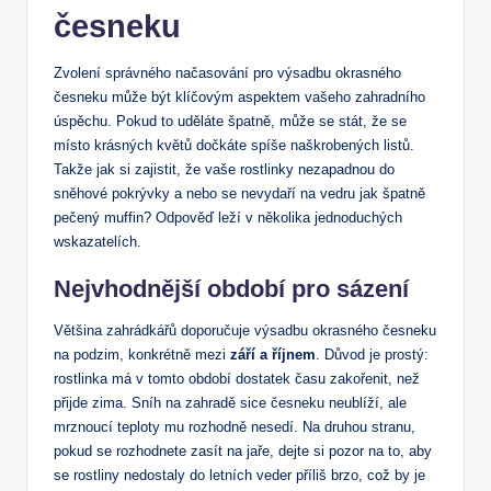
česneku
Zvolení správného načasování⁢ pro výsadbu okrasného
česneku může být ‌klíčovým aspektem vašeho zahradního
úspěchu.‍ Pokud to uděláte špatně, může se stát, že se
místo krásných ⁢květů dočkáte spíše naškrobených listů.
Takže ​jak si zajistit, že vaše rostlinky ‌nezapadnou do
sněhové pokrývky ⁤a ⁣nebo se nevydaří na vedru jak špatně
pečený muffin? Odpověď leží v několika‌ jednoduchých
⁢wskazatelích.
Nejvhodnější období pro sázení
Většina zahrádkářů doporučuje výsadbu okrasného česneku
na podzim,‌ konkrétně mezi
září a říjnem
. Důvod je prostý:
rostlinka má⁣ v tomto období dostatek času⁤ zakořenit, než
přijde zima. Sníh na zahradě⁣ sice česneku neublíží, ale
mrznoucí teploty ‌mu rozhodně nesedí. Na druhou stranu,⁢
pokud se rozhodnete zasít na jaře, dejte si pozor na to, aby
se rostliny nedostaly do ​letních veder ⁢příliš brzo, což by je