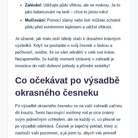
Zalévání:
Udržujte půdu vlhkou, ale‌ ne mokrou. Je to
jako balancování na laně – chce to jistou ruku!
Mulčování:
Pomocí slámy nebo listí můžete ochránit
půdu před extrémními teplotami a udržet vlhkost.
Je úžasné, jak málo úsilí někdy stačí k dosažení krásných
výsledků. Když se postaráte o svůj česnek s láskou​ a
pečlivostí, uvidíte, že se vám odvděčí v celé své kráse.
Nezapomeňte, že každý moment strávený v zahradě ⁤je
investice do vaší duševní pohody‌ a⁤ přírodní​ estetiky!
Co očekávat po výsadbě​
okrasného česneku
Po výsadbě okrasného česneku se ⁢na vaší zahradě začnou
dít kouzla. Tento fascinující rostlinný rod je ⁣sice známý⁤
svým jedinečným vzhledem, ale ne každý ví, ⁢co přesně se ​
po výsadbě odehrává.‌ Česnek je báječný⁤ poklad, který si
zaslouží ⁤vaši pozornost, a já⁣ jsem tu, abych vás provedl