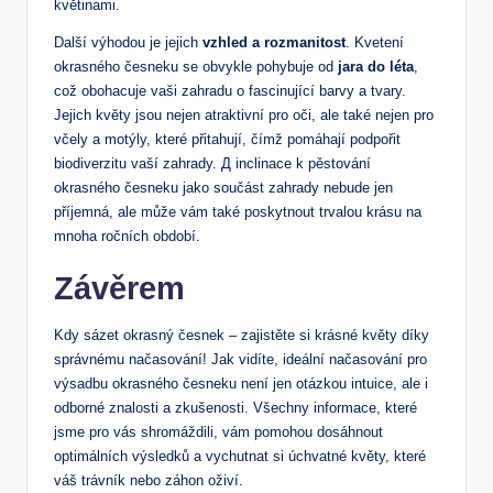
květinami.
Další výhodou je jejich
vzhled a ‌rozmanitost
. Kvetení
⁣okrasného ​česneku se obvykle pohybuje od
jara do léta
,
což obohacuje vaši zahradu o fascinující barvy a tvary.
Jejich květy jsou nejen atraktivní pro oči, ale také ​nejen pro
včely a motýly, které přitahují, čímž pomáhají podpořit
biodiverzitu vaší ⁤zahrady. ⁣Д inclinace k pěstování
okrasného česneku jako ‌součást zahrady nebude jen
příjemná, ale může vám také poskytnout ⁤trvalou krásu na
⁢mnoha ročních období.
Závěrem
Kdy ‍sázet okrasný česnek – zajistěte si krásné květy ‍díky
správnému načasování! Jak vidíte, ideální načasování pro
výsadbu okrasného česneku není jen otázkou‌ intuice, ale ⁤i⁤
odborné znalosti ‌a zkušenosti. ⁢Všechny informace, které
jsme ‌pro vás shromáždili, vám pomohou dosáhnout
optimálních výsledků ‍a vychutnat si ‍úchvatné květy, které
⁣váš trávník nebo⁣ záhon ‌oživí.