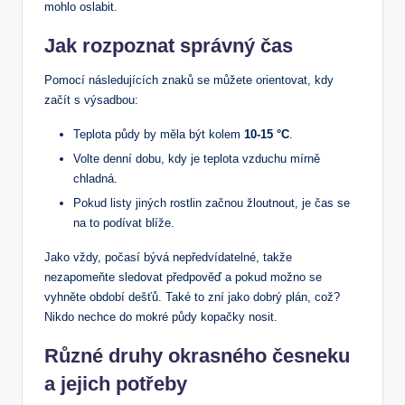
mohlo oslabit.
Jak rozpoznat správný čas
Pomocí následujících znaků se můžete orientovat, kdy
začít s výsadbou:
Teplota ⁣půdy by měla být kolem‍
10-15 °C
.
Volte denní dobu, kdy ⁢je teplota ⁤vzduchu mírně
chladná.
Pokud listy jiných rostlin začnou žloutnout,‍ je⁤ čas se​
na to podívat blíže.
Jako vždy, počasí bývá nepředvídatelné, takže
nezapomeňte sledovat předpověď a‌ pokud možno se
vyhněte období dešťů. Také to zní jako dobrý plán, což?
Nikdo nechce do mokré ⁢půdy kopačky nosit.
Různé druhy ⁢okrasného česneku
a jejich potřeby