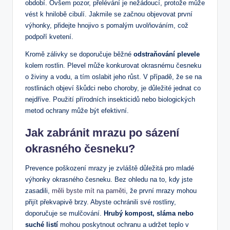
období. Ovšem pozor, přelévání je nežádoucí, protože může
vést k​ hnilobě cibulí. ‌Jakmile se začnou objevovat ⁢první
výhonky, přidejte hnojivo s pomalým uvolňováním, což
podpoří kvetení.
Kromě zálivky se doporučuje běžné
odstraňování plevele
kolem rostlin. Plevel může konkurovat okrasnému česneku⁢
o živiny a vodu, a tím oslabit jeho růst. V případě,‌ že se na
rostlinách objeví škůdci nebo choroby, je důležité jednat co
nejdříve. Použití přírodních insekticidů nebo biologických
metod ochrany může být ​efektivní.
Jak zabránit mrazu po⁣ sázení
okrasného česneku?
Prevence poškození mrazy je zvláště důležitá pro ⁤mladé
výhonky okrasného česneku. Bez ⁤ohledu na to,​ kdy jste​
zasadili,
měli byste mít na paměti
, že první mrazy ‌mohou
přijít překvapivě brzy. Abyste ‍ochránili své rostliny,
doporučuje ‌se mulčování.
Hrubý kompost, sláma nebo
suché listí
mohou poskytnout ⁢ochranu a udržet teplo ⁤v