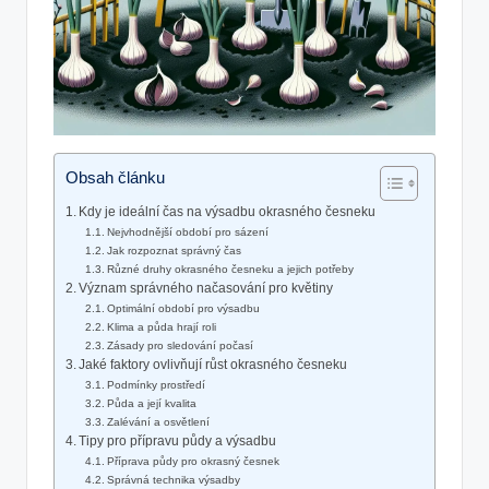
Obsah článku
Kdy je ideální‌ čas na výsadbu okrasného česneku
Nejvhodnější období pro sázení
Jak rozpoznat správný čas
Různé druhy ⁢okrasného česneku a jejich potřeby
Význam‌ správného načasování pro‌ květiny
Optimální​ období pro výsadbu
Klima​ a půda hrají roli
Zásady pro sledování počasí
Jaké faktory ovlivňují ‍růst okrasného česneku
Podmínky prostředí
Půda a její kvalita
Zalévání a​ osvětlení
Tipy pro přípravu půdy a výsadbu
Příprava půdy pro okrasný česnek
Správná technika výsadby