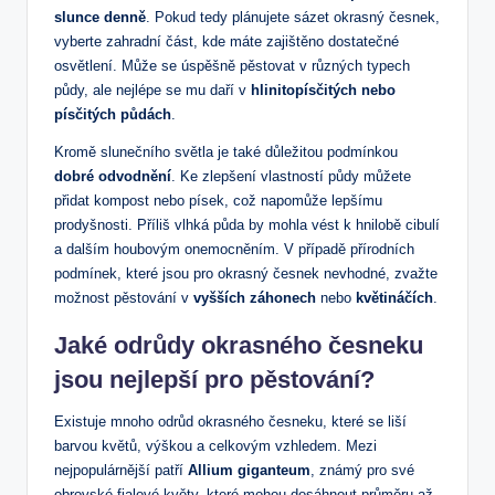
⁣slunce denně
. Pokud ​tedy plánujete‍ sázet okrasný česnek,
vyberte zahradní část, kde máte zajištěno dostatečné
osvětlení. Může se úspěšně pěstovat v různých typech
půdy, ale nejlépe se mu daří ‍v
hlinitopísčitých nebo​
písčitých půdách
.
Kromě slunečního světla je také ⁤důležitou podmínkou
dobré⁢ odvodnění
. Ke zlepšení vlastností půdy můžete
přidat kompost nebo ⁢písek, což napomůže lepšímu
prodyšnosti. Příliš vlhká půda by ​mohla vést k ⁢hnilobě cibulí
a dalším houbovým onemocněním. V případě přírodních
podmínek, které jsou pro ⁤okrasný česnek nevhodné, zvažte
možnost pěstování v
vyšších záhonech
nebo
květináčích
.
Jaké odrůdy okrasného​ česneku
jsou​ nejlepší pro pěstování?
Existuje mnoho ​odrůd okrasného česneku, ‌které se liší
‍barvou květů, výškou a celkovým vzhledem. Mezi
nejpopulárnější⁣ patří
Allium giganteum
, známý⁣ pro‌ své
obrovské‍ fialové květy, které mohou dosáhnout průměru až