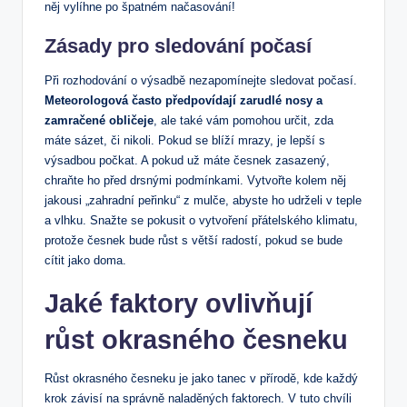
něj vylíhne po špatném načasování!
Zásady pro sledování počasí
Při ⁢rozhodování⁣ o⁤ výsadbě nezapomínejte ‌sledovat počasí.
Meteorologová často předpovídají zarudlé nosy a
zamračené obličeje
, ​ale⁢ také vám pomohou určit, zda
máte sázet, či nikoli. Pokud se blíží ⁢mrazy, je lepší⁤ s
výsadbou počkat. A pokud už máte česnek zasazený,
chraňte ho⁤ před drsnými podmínkami. ‍Vytvořte kolem něj
jakousi ‍„zahradní peřinku“ z mulče, abyste ho ​udrželi v teple
a vlhku. Snažte se pokusit o ‍vytvoření přátelského klimatu,
protože česnek bude růst s větší radostí, pokud se ⁢bude
⁤cítit jako doma.
Jaké faktory ovlivňují
‍růst okrasného česneku
Růst ⁤okrasného česneku je jako tanec ‌v přírodě, kde každý
krok závisí na správně naladěných⁢ faktorech. V tuto chvíli