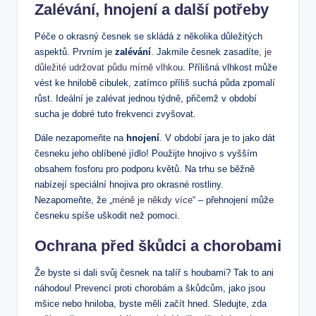
Zalévání, hnojení a další potřeby
Péče o​ okrasný česnek se skládá z několika důležitých
⁢aspektů. Prvním je
zalévání
. Jakmile česnek zasadíte,
je
důležité udržovat půdu mírně vlhkou
. Přílišná ⁤vlhkost může
‌vést ​ke hnilobě cibulek, zatímco příliš suchá půda zpomalí⁢
růst. Ideální⁣ je zalévat jednou týdně, přičemž v období
sucha ⁢je‌ dobré tuto frekvenci zvyšovat.
Dále​ nezapomeňte ⁢na
hnojení
. V ⁣období jara je to jako dát ​
česneku jeho oblíbené jídlo! Použijte hnojivo‌ s vyšším⁣
obsahem fosforu pro podporu květů. Na trhu se běžně
nabízejí speciální hnojiva pro okrasné rostliny.
Nezapomeňte, že „
méně je někdy více
“ – přehnojení může⁤
česneku spíše uškodit než pomoci.
Ochrana před škůdci a ⁢chorobami
Že byste si dali svůj‌ česnek na talíř s houbami? Tak to ani
náhodou! Prevencí proti chorobám a ​škůdcům, jako jsou⁢
mšice nebo⁣ hniloba, byste měli začít hned. Sledujte, zda