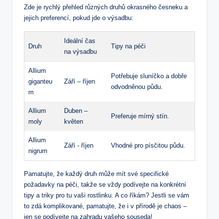
Zde je rychlý přehled různých druhů okrasného česneku ‌a
jejich preferencí, pokud jde o výsadbu:
Ideální čas⁣
Druh
Tipy​ na ‍péči
na ​výsadbu
Allium‌
Potřebuje​ sluníčko a ‌dobře
giganteu
Září – říjen
odvodněnou půdu.
m
Allium
Duben –
Preferuje mírný stín.
moly
květen
Allium
Září ⁢- říjen
Vhodné pro písčitou půdu.
nigrum
Pamatujte, že každý druh může mít své specifické
požadavky na péči, takže⁣ se vždy podívejte ‌na konkrétní
tipy a triky ‍pro tu vaši rostlinku. A⁢ co říkám? Jestli se⁢ vám
to ​zdá komplikované, pamatujte, že i v přírodě je chaos ⁢–
jen se podívejte ‌na ⁤zahradu vašeho souseda!