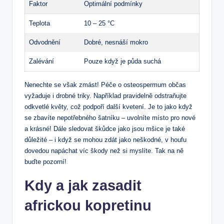
Faktor
Optimální podmínky
Teplota
10 – 25 °C
Odvodnění
Dobré, nesnáší mokro
Zalévání
Pouze když je půda suchá
Nenechte se však zmást! Péče o osteospermum občas
vyžaduje i drobné triky. Například pravidelně odstraňujte
odkvetlé květy, což podpoří další kvetení. Je to jako když
se zbavíte nepotřebného šatníku – uvolníte místo pro nové
a krásné! Dále sledovat škůdce jako jsou mšice je také
důležité – i když se mohou zdát jako neškodné, v houfu
dovedou napáchat víc škody než si myslíte. Tak na ně
buďte pozorní!
Kdy a jak zasadit
africkou kopretinu