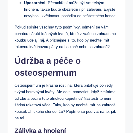
Upozornění!
Přemokření může být smrtelným
hříchem, takže buďte obezřetní i při zalévání, abyste
nevyhnali květinovou pohádku do nešťastného konce.
Pokud splníte všechny tyto podmínky, odmění se vám
bohatou náručí krásných kvetů, které z vašeho zahradního
koutku udělají ráj. A přiznejme si to, kdo by nechtěl mít
takovou květinovou párty na balkoně nebo na zahradě?
Údržba a péče o
osteospermum
Osteospermum je krásná rostlina, která přitahuje pohledy
svými barevnými květy. Ale co si pomyslet, když zmíníme
údržbu a péči o tuto africkou kopretinu? Naštěstí to není
žádná raketová věda! Taky, kdo by nechtěl mít na zahradě
kousek afrického slunce, že? Pojďme se podívat na to, jak
na to!
Zálivka a hnojení