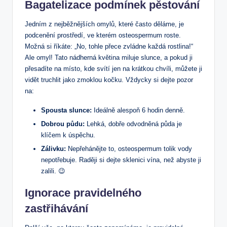
Bagatelizace podmínek pěstování
Jedním z nejběžnějších omylů, které často děláme, je
podcenění prostředí, ve kterém osteospermum roste.
Možná si říkáte: „No, tohle přece zvládne každá rostlina!“
Ale omyl! Tato nádherná květina miluje slunce, a pokud ji
přesadíte na místo, kde svítí jen na krátkou chvíli, můžete ji
vidět truchlit jako zmoklou kočku. Vždycky si dejte pozor
na:
Spousta slunce:
Ideálně alespoň 6 hodin denně.
Dobrou půdu:
Lehká, dobře odvodněná půda je
klíčem k úspěchu.
Zálivku:
Nepřehánějte to, osteospermum tolik vody
nepotřebuje. Raději si dejte sklenici vína, než abyste ji
zalili. 😉
Ignorace pravidelného
zastřihávání