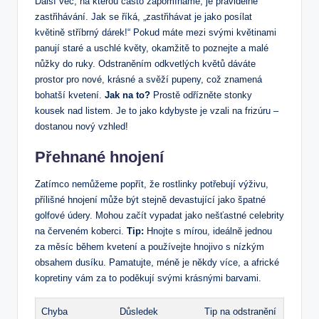
Další věc, na kterou často zapomínáme, je pravidelné
zastřihávání. Jak se říká, „zastřihávat je jako posílat
květině stříbrný dárek!“ Pokud máte mezi svými květinami
panují staré a uschlé květy, okamžitě to poznejte a malé
nůžky do ruky. Odstraněním odkvetlých květů dáváte
prostor pro nové, krásné a svěží pupeny, což znamená
bohatší kvetení.
Jak na to?
Prostě odřízněte stonky
kousek nad listem. Je to jako kdybyste je vzali na frizúru –
dostanou nový vzhled!
Přehnané hnojení
Zatímco nemůžeme popřít, že rostlinky potřebují výživu,
přílišné hnojení může být stejně devastující jako špatné
golfové údery. Mohou začít vypadat jako nešťastné celebrity
na červeném koberci.
Tip:
Hnojte s mírou, ideálně jednou
za měsíc během kvetení a používejte hnojivo s nízkým
obsahem dusíku. Pamatujte, méně je někdy více, a africké
kopretiny vám za to poděkují svými krásnými barvami.
Chyba
Důsledek
Tip na odstranění