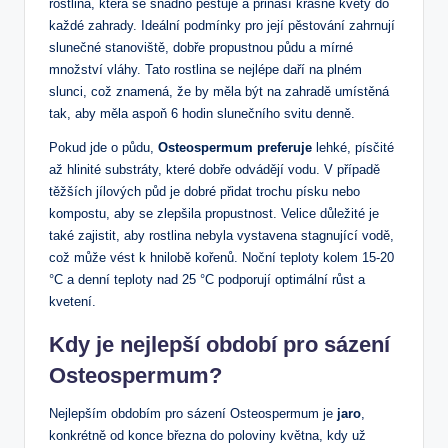
rostlina, která se snadno pěstuje a přináší krásné květy do
každé zahrady. Ideální podmínky pro její pěstování zahrnují
slunečné stanoviště, dobře propustnou půdu a mírné
množství vláhy. Tato rostlina se nejlépe daří na plném
slunci, což znamená, že by měla být na zahradě umístěná
tak, aby měla aspoň 6 hodin slunečního svitu denně.
Pokud jde o půdu,
Osteospermum preferuje
lehké, písčité
až hlinité substráty, které dobře odvádějí vodu. V případě
těžších jílových půd je dobré přidat trochu písku nebo
kompostu, aby se zlepšila propustnost. Velice důležité je
také zajistit, aby rostlina nebyla vystavena stagnující vodě,
což může vést k hnilobě kořenů. Noční teploty kolem 15-20
°C a denní teploty nad 25 °C podporují optimální růst a
kvetení.
Kdy je nejlepší období pro sázení
Osteospermum?
Nejlepším obdobím pro sázení Osteospermum je
jaro
,
konkrétně od konce března do poloviny května, kdy už