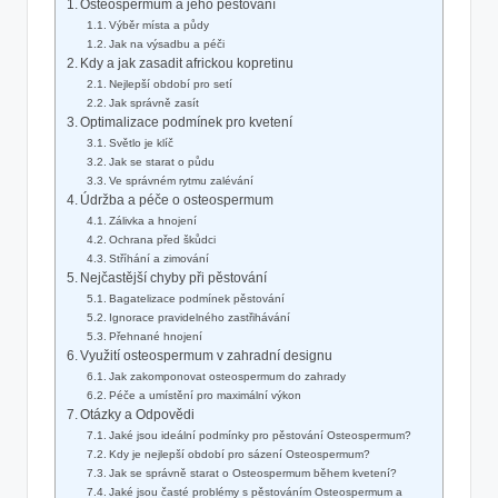
Osteospermum a jeho pěstování
Výběr místa a půdy
Jak na výsadbu a péči
Kdy a jak zasadit africkou kopretinu
Nejlepší období pro setí
Jak správně zasít
Optimalizace podmínek pro kvetení
Světlo je klíč
Jak se starat o půdu
Ve správném rytmu zalévání
Údržba a péče o osteospermum
Zálivka a hnojení
Ochrana před škůdci
Stříhání a zimování
Nejčastější chyby při pěstování
Bagatelizace podmínek pěstování
Ignorace pravidelného zastřihávání
Přehnané hnojení
Využití osteospermum v zahradní designu
Jak zakomponovat osteospermum do zahrady
Péče a umístění pro maximální výkon
Otázky a Odpovědi
Jaké jsou ideální podmínky pro pěstování Osteospermum?
Kdy je nejlepší období pro sázení Osteospermum?
Jak se správně starat o Osteospermum během kvetení?
Jaké jsou časté problémy s pěstováním Osteospermum a