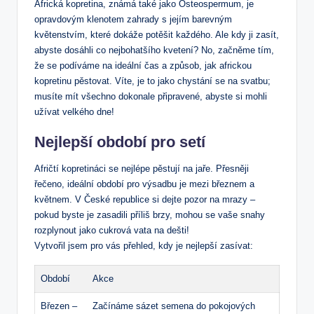
Africká kopretina, známá také jako Osteospermum, je
opravdovým klenotem zahrady s jejím barevným
květenstvím, které dokáže potěšit každého. Ale kdy ji zasít,
abyste dosáhli co nejbohatšího kvetení? No, začněme tím,
že se podíváme na ideální čas a způsob, jak africkou
kopretinu pěstovat. Víte, je to jako chystání se na svatbu;
musíte mít všechno dokonale připravené, abyste si mohli
užívat velkého dne!
Nejlepší období pro setí
Afričtí kopretináci se nejlépe pěstují na jaře. Přesněji
řečeno, ideální období pro výsadbu je mezi březnem a
květnem. V České republice si dejte pozor na mrazy –
pokud byste je zasadili příliš brzy, mohou se vaše snahy
rozplynout jako cukrová vata na dešti!
Vytvořil jsem pro vás přehled, kdy je nejlepší zasívat:
Období
Akce
Březen –
Začínáme sázet semena do pokojových