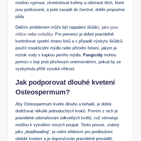
rostlinu vyjmout, zkontrolovat kořeny a odstranit těch, které
jsou poškozené, a poté zasadit do čerstvé, dobře propustné
půdy.
Dalším problémem může být napadení škůdci,
jako jsou
mšice nebo svilušky
. Pro prevenci je dobré pravidelně
kontrolovat spodní stranu listů a v případě výskytu škůdců
použít insekticidní mýdlo nebo přírodní řešení, jakým je
roztok vody s kapkou jarního mýdla.
Fungicidy
mohou
pomoci v boji proti plísňovým onemocněním, pokud by se
vyskytnula příliš vysoká vlhkost.
Jak podporovat dlouhé kvetení
Osteospermum?
Aby Osteospermum kvetlo dlouho a bohatě, je dobré
dodržovat několik jednoduchých kroků. Prvním z nich je
pravidelné odstraňování odkvetlých květů, což stimuluje
rostlinu k vytváření nových poupat. Tento proces, známý
jako „deadheading“, je velmi efektivní pro prodloužení
období kvetení a je doporučován pravidelně provádět,