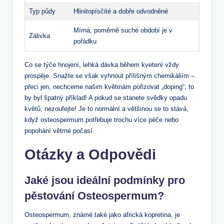
Typ půdy
Hlinitopísčité a dobře odvodněné
Mírná, poměrně suché období je v
Zálivka
pořádku
Co se týče hnojení, lehká dávka během kvetení vždy
prospěje. Snažte se však vyhnout přílišným chemikáliím –
přeci jen, nechceme našim květinám pořizovat „doping“, to
by byl špatný příklad! A pokud se stanete svědky opadu
květů, nezoufejte! Je to normální a většinou se to stává,
když osteospermum potřebuje trochu více péče nebo
popohání větrné počasí.
Otázky a Odpovědi
Jaké jsou ideální podmínky pro
pěstování Osteospermum?
Osteospermum, známé také jako africká kopretina, je