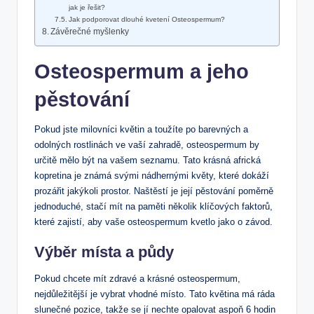
jak je řešit?
Jak podporovat dlouhé kvetení Osteospermum?
Závěrečné myšlenky
Osteospermum a jeho
pěstování
Pokud jste milovníci květin a toužíte po barevných a
odolných rostlinách ve vaší zahradě, osteospermum by
určitě mělo být na vašem seznamu. Tato krásná africká
kopretina je známá svými nádhernými květy, které dokáží
prozářit jakýkoli prostor. Naštěstí je její pěstování poměrně
jednoduché, stačí mít na paměti několik klíčových faktorů,
které zajistí, aby vaše osteospermum kvetlo jako o závod.
Výběr místa a půdy
Pokud chcete mít zdravé a krásné osteospermum,
nejdůležitější je vybrat vhodné místo. Tato květina má ráda
slunečné pozice, takže se jí nechte opalovat aspoň 6 hodin