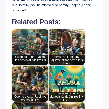
říká, květiny jsou nejmladší duší přírody—dejme jí šanci
promluvit!
Related Posts:
Osteospermum trvalka:
Kdy sázet kopretiny:
Jak pěstovat tuto krásku
Zajistěte si nádherné letní
v…
květy
Trvalky na slunné
Odolné trvalky: Rostliny,
stanoviště: Ideální rostliny
které přežijí i ty…
pro…