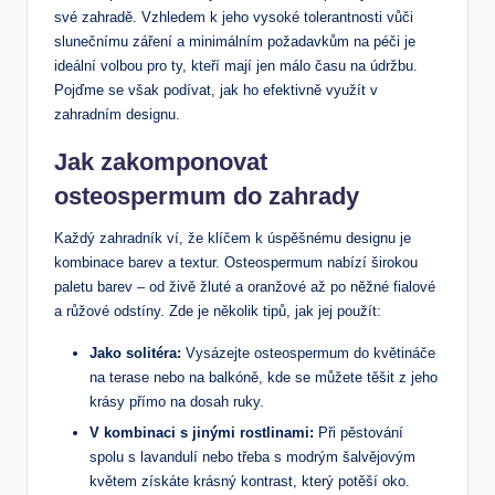
své zahradě. Vzhledem k jeho vysoké tolerantnosti vůči
slunečnímu záření a minimálním požadavkům na péči je
ideální volbou pro ty, kteří mají jen málo času na údržbu.
Pojďme se však podívat, jak ho efektivně využít v
zahradním designu.
Jak zakomponovat
osteospermum do zahrady
Každý zahradník ví, že klíčem k úspěšnému designu je
kombinace barev a textur. Osteospermum nabízí širokou
paletu barev – od živě žluté a oranžové až po něžné fialové
a růžové odstíny. Zde je několik tipů, jak jej použít:
Jako solitéra:
Vysázejte osteospermum do květináče
na terase nebo na balkóně, kde se můžete těšit z jeho
krásy přímo na dosah ruky.
V kombinaci s jinými rostlinami:
Při pěstování
spolu s lavandulí nebo třeba s modrým šalvějovým
květem získáte krásný kontrast, který potěší oko.