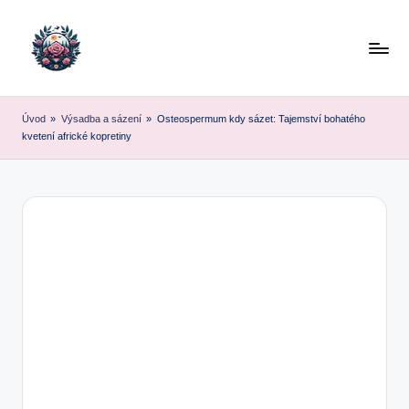
Skip
to
content
Úvod
»
Výsadba a sázení
»
Osteospermum kdy sázet: Tajemství bohatého
kvetení africké kopretiny