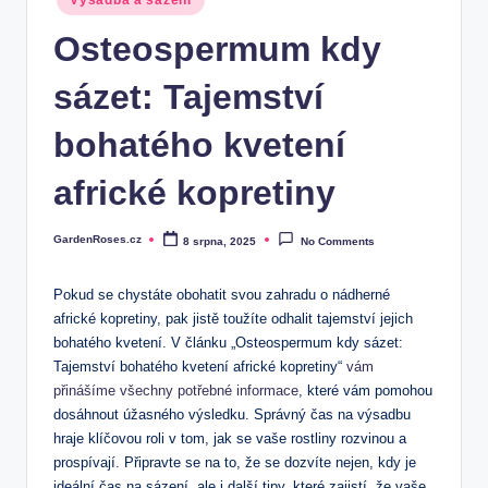
Výsadba a sázení
in
Osteospermum kdy
sázet: Tajemství
bohatého kvetení
africké kopretiny
GardenRoses.cz
8 srpna, 2025
No Comments
Posted
by
Pokud se chystáte obohatit svou zahradu o nádherné
africké kopretiny, pak jistě toužíte odhalit tajemství jejich
bohatého kvetení. V článku „Osteospermum kdy sázet:
Tajemství bohatého kvetení africké kopretiny“
vám
přinášíme všechny potřebné informace
, které vám pomohou
dosáhnout úžasného výsledku. Správný čas na výsadbu
hraje klíčovou roli v tom, jak se vaše rostliny rozvinou a
prospívají. Připravte se na to, že se dozvíte nejen, kdy je
ideální čas na sázení, ale i další tipy, které zajistí, že vaše