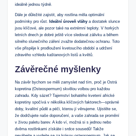
ideálně jednou týdně.
Dále je důležité zajistit, aby rostlina měla optimální
podmínky pro růst.
Ideální úroveň vláhy
a dostatek slunce
jsou klíčové, ale pozor také na extrémní teploty. V horkých
letních dnech je dobré ještě více sledovat zálivku a během
silného slunečního záření zvažte dodatečnou ochranu. Toto
vše přispěje k prodloužení kvetoucího období a udržení
zdravého vzhledu kaštanových listů a květů.
Závěrečné myšlenky
Na závěr bychom se měli zamyslet nad tím, proč je Ostrá
kopretina (Osteospermum) skvělou volbou pro každou
zahradu. Kdy sázet? Tajemství bohatého kvetení africké
kopretiny spočívá v několika klíčových faktorech—správné
doby, kvalitní půdě a péči, kterou jí věnujeme. Ujistěte se,
že dodržujete naše doporučení, a vaše zahrada se promění
v živou paletu barev. A kdo ví, možná si s jednou nebo
dvěma rostlinkami získáte i srdce sousedů! Takže
neváhejte a vydejte se za krásou osteospermum. Jak se