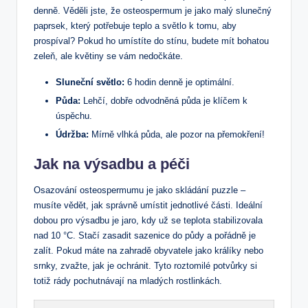
denně. Věděli jste, že osteospermum je jako malý slunečný
paprsek, který potřebuje teplo a světlo k tomu, aby
prospíval? Pokud ho umístíte do stínu, budete mít bohatou
zeleň, ale květiny se vám nedočkáte.
Sluneční světlo:
6 hodin denně je optimální.
Půda:
Lehčí, dobře odvodněná půda je klíčem k
úspěchu.
Údržba:
Mírně vlhká půda, ale pozor na přemokření!
Jak na výsadbu a péči
Osazování osteospermumu je jako skládání puzzle –
musíte vědět, jak správně umístit jednotlivé části. Ideální
dobou pro výsadbu je jaro, kdy už se teplota stabilizovala
nad 10 °C. Stačí zasadit sazenice do půdy a pořádně je
zalít. Pokud máte na zahradě obyvatele jako králíky nebo
srnky, zvažte, jak je ochránit. Tyto roztomilé potvůrky si
totiž rády pochutnávají na mladých rostlinkách.