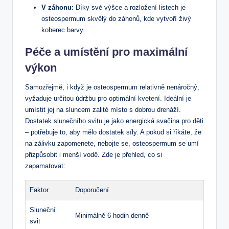
V záhonu:
Díky své výšce a rozložení listech je
osteospermum skvělý do záhonů, kde vytvoří živý
koberec barvy.
Péče a umístění pro maximální
výkon
Samozřejmě, i když je osteospermum relativně nenáročný,
vyžaduje určitou údržbu pro optimální kvetení. Ideální je
umístit jej na sluncem zalité místo s dobrou drenáží.
Dostatek slunečního svitu je jako energická svačina pro děti
– potřebuje to, aby mělo dostatek síly. A pokud si říkáte, že
na zálivku zapomenete, nebojte se, osteospermum se umí
přizpůsobit i menší vodě. Zde je přehled, co si
zapamatovat:
Faktor
Doporučení
Sluneční
Minimálně 6 hodin denně
svit