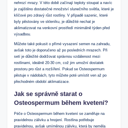
nehrozí mrazy. V této době začínají teploty stoupat a navíc
je zajištěno dostatečné množství slunečního světla, které je
klíčové pro zdravý růst rostliny. V případě sazenic, které
byly pěstovány ve skleníku, je důležité nechat je
aklimatizovat na venkovní prostředí minimálně týden před
výsadbou.
Můžete také pokusit o přímé vysazení semen na zahradu,
avšak toto je doporučeno až po posledních mrazech. Při
setí je důležité dodržovat správnou vzdálenost mezi
rostlinami, ideálně 20-30 cm, což jim umožní dostatek
prostoru pro růst a rozšíření. Pokud se Osteospermum
pěstuje v nádobách, tyto můžete poté umístit ven až po
přechodném období aklimatizace.
Jak se správně starat o
Osteospermum během kvetení?
Péče o Osteospermum během kvetení se zaměřuje na
pravidelnou zálivku a hnojení. Rostlina potřebuje
pravidelnou, avšak umírněnou zálivku, která by neměla