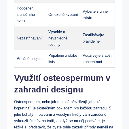
Podcenění
Vyberte slunné
slunečního
Omezené kvetení
místo
svitu
Vyschlé a
Zastřihávejte
Nezastřihávání
nevzhledné
pravidelně
rostliny
Popálené a slabé
Používejte slabší
Přílišné hnojení
listy
koncentraci
Využití osteospermum v
zahradní designu
Osteospermum, nebo jak mu lidé přezdívají „africká
kopretina“, je skutečným pokladem pro každou zahradu. S
jeho bohatými barvami a veselými květy vám zaručeně
vykouzlí úsměv na tváři, a když se na něj podíváte, je
těžké si představit, že byste tohle zázrak přírody neměli na