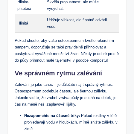
Hlinito-
Skvělá propustnost, ale může
písečná
vysychat.
Udržuje vlhkost, ale špatně odvádí
Hlinitá
vodu.
Pokud chcete, aby vaše osteospermum kvetlo rekordním
tempem, doporučuje se také pravidelně přihnojovat a
poskytovat vyvážené množství živin. Někdy je dobré prostě
do půdy přihrnout malé tajemství v podobě kompostu!
Ve správném rytmu zalévání
Zalévání je jako tanec – je důležité najít správný rytmus.
Osteospermum potřebuje častou, ale šetrnou zálivku.
Jakmile vidíte, že vrchní vrstva půdy je suchá na dotek, je
čas na méně než ‚záplavové‘ lijáky.
Nezapomeňte na úžasné triky:
Pokud rostliny v létě
prohledávají vodu v hloubkách, mírně snižte zálivku v
zimě.