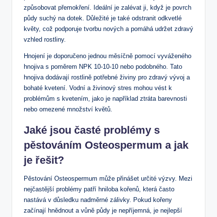
způsobovat přemokření. Ideální je zalévat ji, když je povrch
půdy suchý na dotek. Důležité je také odstranit odkvetlé
květy, což podporuje tvorbu nových a pomáhá udržet zdravý
vzhled rostliny.
Hnojení je doporučeno jednou měsíčně pomocí vyváženého
hnojiva s poměrem NPK 10-10-10 nebo podobného. Tato
hnojiva dodávají rostlině potřebné živiny pro zdravý vývoj a
bohaté kvetení. Vodní a živinový stres mohou vést k
problémům s kvetením, jako je například ztráta barevnosti
nebo omezené množství květů.
Jaké jsou časté problémy s
pěstováním Osteospermum a jak
je řešit?
Pěstování Osteospermum může přinášet určité výzvy. Mezi
nejčastější problémy patří hniloba kořenů, která často
nastává v důsledku nadměrné zálivky. Pokud kořeny
začínají hnědnout a vůně půdy je nepříjemná, je nejlepší