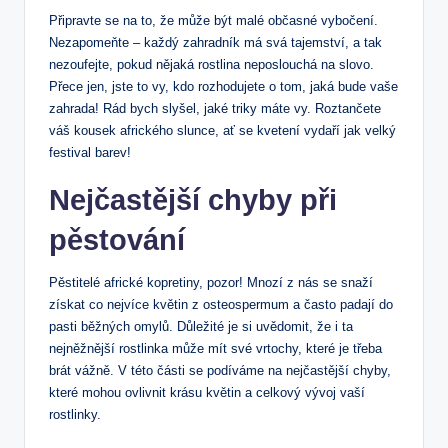
Připravte se na to, že může být malé občasné vybočení.
Nezapomeňte – každý zahradník má svá tajemství, a tak
nezoufejte, pokud nějaká rostlina neposlouchá na slovo.
Přece jen, jste to vy, kdo rozhodujete o tom, jaká bude vaše
zahrada! Rád bych slyšel, jaké triky máte vy. Roztančete
váš kousek afrického slunce, ať se kvetení vydaří jak velký
festival barev!
Nejčastější chyby při
pěstování
Pěstitelé africké kopretiny, pozor! Mnozí z nás se snaží
získat co nejvíce květin z osteospermum a často padají do
pasti běžných omylů. Důležité je si uvědomit, že i ta
nejněžnější rostlinka může mít své vrtochy, které je třeba
brát vážně. V této části se podíváme na nejčastější chyby,
které mohou ovlivnit krásu květin a celkový vývoj vaší
rostlinky.