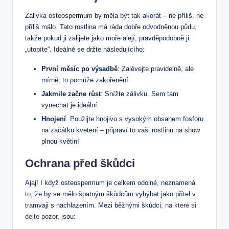
Zálivka osteospermum by měla být tak akorát – ne příliš, ne
příliš málo. Tato rostlina má ráda dobře odvodněnou půdu,
takže pokud ji zalijete jako moře alejí, pravděpodobně ji
„utopíte“. Ideálně se držte následujícího:
První měsíc po výsadbě
: Zalévejte pravidelně, ale
mírně; to pomůže zakořenění.
Jakmile začne růst
: Snížte zálivku. Sem tam
vynechat je ideální.
Hnojení
: Použijte hnojivo s vysokým obsahem fosforu
na začátku kvetení – připraví to vaši rostlinu na show
plnou květin!
Ochrana před škůdci
Ajaj! I když osteospermum je celkem odolné, neznamená
to, že by se mělo špatným škůdcům vyhýbat jako přítel v
tramvaji s nachlazením. Mezi běžnými škůdci,
na které si
dejte pozor
, jsou: