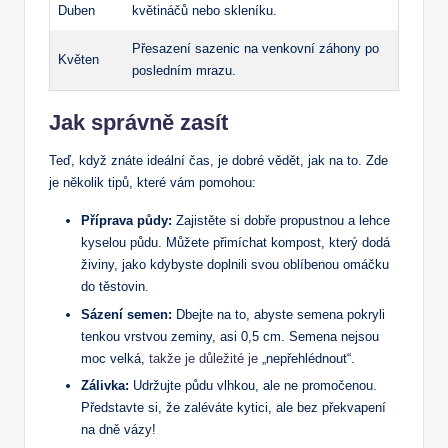
Duben
květináčů nebo skleníku.
Přesazení sazenic na venkovní záhony po
Květen
posledním mrazu.
Jak správně zasít
Teď, když znáte ideální čas, je dobré vědět, jak na to. Zde
je několik tipů, které vám pomohou:
Příprava půdy:
Zajistěte si dobře propustnou a lehce
kyselou půdu. Můžete přimíchat kompost, který dodá
živiny, jako kdybyste doplnili svou oblíbenou omáčku
do těstovin.
Sázení semen:
Dbejte na to, abyste semena pokryli
tenkou vrstvou zeminy, asi 0,5 cm. Semena nejsou
moc velká,
takže je důležité je
„nepřehlédnout“.
Zálivka:
Udržujte půdu vlhkou, ale ne promočenou.
Představte si, že zaléváte kytici, ale bez překvapení
na dně vázy!