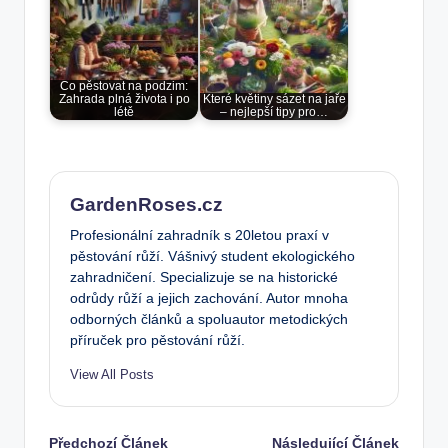
Co pěstovat na podzim:
Zahrada plná života i po
Které květiny sázet na jaře
létě
– nejlepší tipy pro…
GardenRoses.cz
Profesionální zahradník s 20letou praxí v
pěstování růží. Vášnivý student ekologického
zahradničení. Specializuje se na historické
odrůdy růží a jejich zachování. Autor mnoha
odborných článků a spoluautor metodických
příruček pro pěstování růží.
View All Posts
Předchozí Článek
Následující Článek