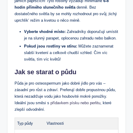
jarních paprscích! Tyto rostliny vyžadují minimálně
6-8
hodin přímého slunečního světla
denně. Bez
dostatečného světla by se mohly rozhodnout pro svůj ‚tichý
uprchlík‘ režim a kvetou o něco méně.
Vyberte vhodné místo:
Zahradníky doporučují umístit
je na slunný parapet, oplocenou zahradu nebo balkon.
Pokud jsou rostliny ve stínu:
Můžete zaznamenat
slabší kvetení a celkově chudší vzhled. Čím víc
světla, tím víc květů!
Jak se starat o půdu
Půda je pro osteospermum jako dobré jídlo pro vás –
zásadní pro růst a zdraví. Preferují dobře propustnou půdu,
která nezadržuje vodu jako houbovité mokré ponožky.
Ideální jsou směsi s
přídavkem písku nebo perlitu
, které
zlepší odvodnění.
Typ půdy
Vlastnosti