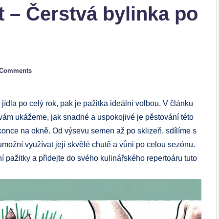
t – Čerstvá bylinka po
 Comments
jídla po celý rok, pak je pažitka ideální volbou. V článku
“ vám ukážeme, jak snadné a uspokojivé je pěstování této
konce na okně. Od výsevu semen až po sklizeň, sdílíme s
možní využívat její skvělé chutě a vůni po celou sezónu.
í pažitky a přidejte do svého kulinářského repertoáru tuto