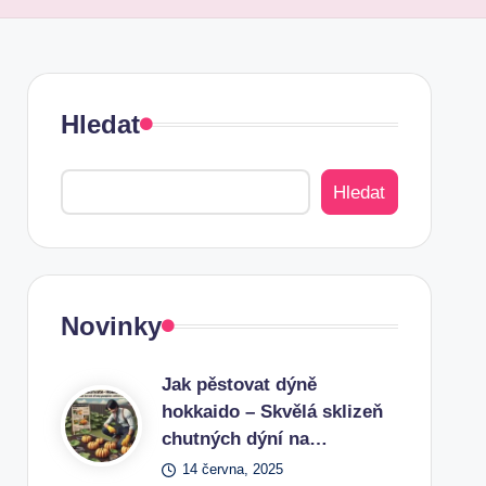
Hledat
Hledat
Novinky
Jak pěstovat dýně
hokkaido – Skvělá sklizeň
chutných dýní na…
14 června, 2025