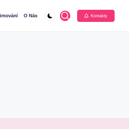
imování
O Nás
Kontakty