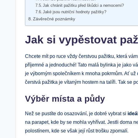
Jak chránit pažitku před škůdci a nemocemi?
Jaké jsou nutriční hodnoty pažitky?
Závěrečné poznámky
Jak si vypěstovat pa
Chcete mít po ruce vždy čerstvou pažitku, která vá
příjemné a jednoduché! Tato malá bylinka je jako vá
je výborným společníkem k mnoha pokrmům. Ať už dě
čerstvá pažitka je vítaným hostem na talíři. Tak se p
Výběr místa a půdy
Než se pustíte do osazování, je dobré vybrat si
ideá
na parapet, kde by se mohla vyhřívat. Jestli doma ne
polostínem, kde se však její růst trošku zpomalí.