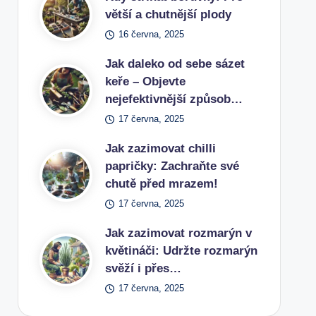
větší a chutnější plody
16 června, 2025
Jak daleko od sebe sázet
keře – Objevte
nejefektivnější způsob…
17 června, 2025
Jak zazimovat chilli
papričky: Zachraňte své
chutě před mrazem!
17 června, 2025
Jak zazimovat rozmarýn v
květináči: Udržte rozmarýn
svěží i přes…
17 června, 2025