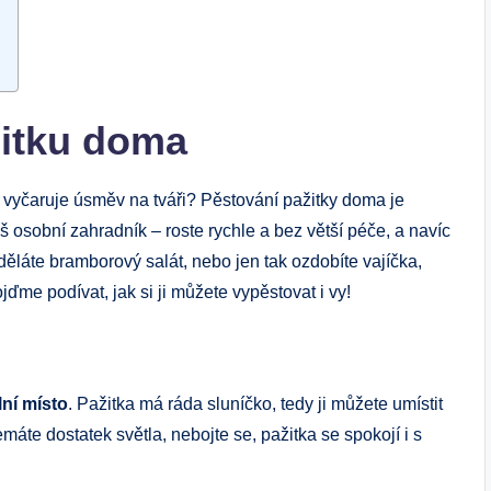
žitku doma
m vyčaruje úsměv na tváři? Pěstování pažitky doma je
š osobní zahradník – roste rychle a bez větší péče, a navíc
láte bramborový salát, nebo jen tak ozdobíte vajíčka,
ojďme podívat, jak si ji můžete vypěstovat i vy!
lní místo
. Pažitka má ráda sluníčko, tedy ji můžete umístit
máte dostatek světla, nebojte se, pažitka se spokojí i s