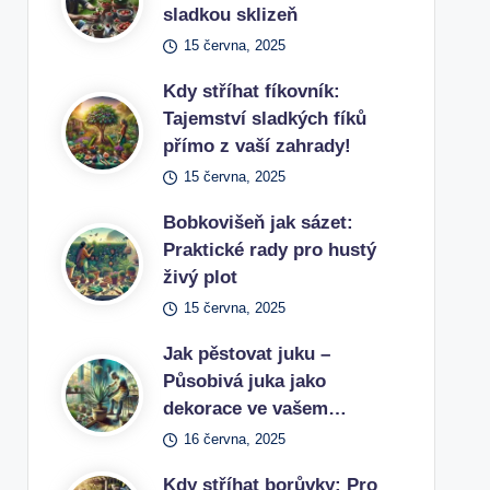
sladkou sklizeň
15 června, 2025
Kdy stříhat fíkovník:
Tajemství sladkých fíků
přímo z vaší zahrady!
15 června, 2025
Bobkovišeň jak sázet:
Praktické rady pro hustý
živý plot
15 června, 2025
Jak pěstovat juku –
Působivá juka jako
dekorace ve vašem…
16 června, 2025
Kdy stříhat borůvky: Pro