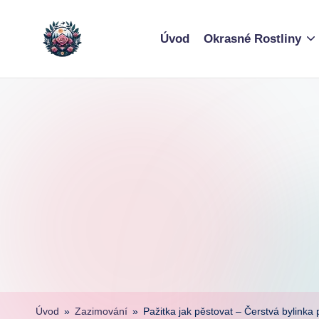
Skip
Úvod
Okrasné Rostliny
to
content
Úvod
»
Zazimování
»
Pažitka jak pěstovat – Čerstvá bylinka 