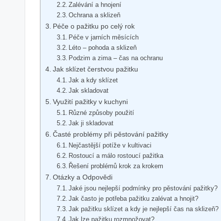
Zalévání a hnojení
Ochrana a sklizeň
Péče o pažitku po celý rok
Péče v jarních měsících
Léto – pohoda a sklizeň
Podzim a zima – čas na ochranu
Jak sklízet čerstvou pažitku
Jak a kdy sklízet
Jak skladovat
Využití pažitky v kuchyni
Různé způsoby použití
Jak ji skladovat
Časté problémy při pěstování pažitky
Nejčastější potíže v kultivaci
Rostoucí a málo rostoucí pažitka
Řešení problémů krok za krokem
Otázky a Odpovědi
Jaké jsou nejlepší podmínky pro pěstování pažitky?
Jak často je potřeba pažitku zalévat a hnojit?
Jak pažitku sklízet a kdy je nejlepší čas na sklizeň?
Jak lze pažitku rozmnožovat?