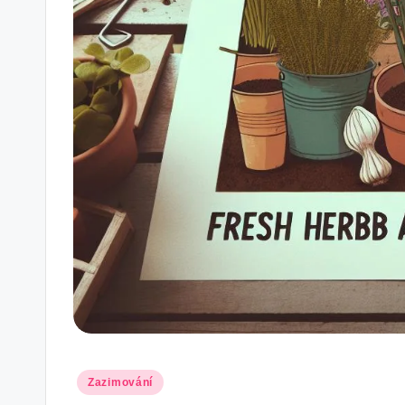
Posted
Zazimování
in