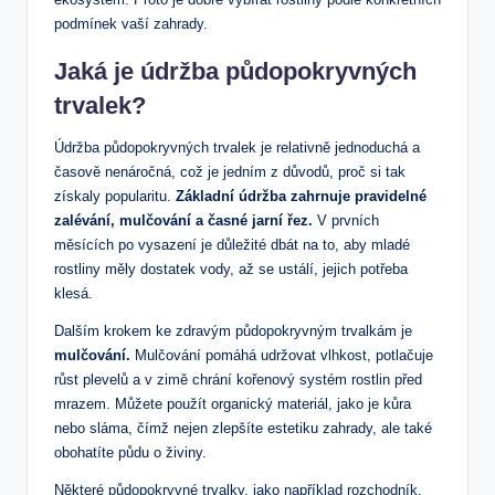
podmínek vaší zahrady.
Jaká je údržba půdopokryvných
trvalek?
Údržba půdopokryvných trvalek je relativně jednoduchá a
časově nenáročná, což je jedním z důvodů, proč si tak
získaly popularitu.
Základní údržba zahrnuje pravidelné
zalévání, mulčování a časné jarní řez.
V prvních
měsících po vysazení je důležité dbát na to, aby mladé
rostliny měly dostatek vody, až se ustálí, jejich potřeba
klesá.
Dalším krokem ke zdravým půdopokryvným trvalkám je
mulčování.
Mulčování pomáhá udržovat vlhkost, potlačuje
růst plevelů a v zimě chrání kořenový systém rostlin před
mrazem. Můžete použít organický materiál, jako je kůra
nebo sláma, čímž nejen zlepšíte estetiku zahrady, ale také
obohatíte půdu o živiny.
Některé půdopokryvné trvalky, jako například rozchodník,