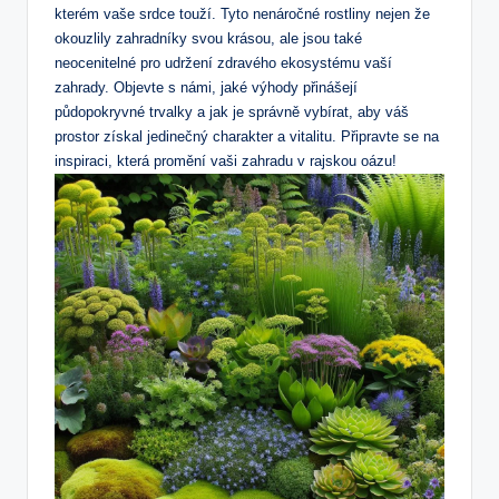
kterém vaše srdce touží. Tyto nenáročné rostliny nejen že
okouzlily zahradníky svou krásou, ale jsou také
neocenitelné pro udržení zdravého ekosystému vaší
zahrady. Objevte s námi, jaké výhody přinášejí
půdopokryvné trvalky a jak je správně vybírat, aby váš
prostor získal jedinečný charakter a vitalitu. Připravte se na
inspiraci, která promění vaši zahradu v rajskou oázu!