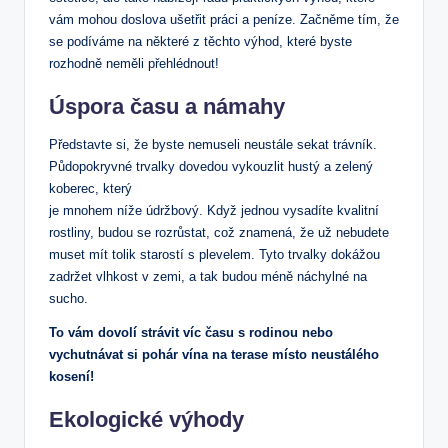
vám mohou doslova ušetřit práci a peníze. Začněme tím, že
se podíváme na některé z těchto výhod, které byste
rozhodně neměli přehlédnout!
Úspora času a námahy
Představte si, že byste nemuseli neustále sekat trávník.
Půdopokryvné trvalky dovedou vykouzlit hustý a zelený
koberec, který
je mnohem níže údržbový. Když jednou vysadíte kvalitní
rostliny, budou se rozrůstat, což znamená, že už nebudete
muset mít tolik starostí s plevelem. Tyto trvalky dokážou
zadržet vlhkost v zemi, a tak budou méně náchylné na
sucho.
To vám dovolí strávit víc času s rodinou nebo
vychutnávat si pohár vína na terase místo neustálého
kosení!
Ekologické výhody