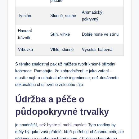
písčité
Aromatický,
Tymián
Slunné, suché
pokryvný
Havraní
Stín, vlhké
Dobře roste ve stínu
trávník
Vrbovka
Vlhlé, slunné
Vysoká, barevná
S těmito znalostmi pak už můžete tvořit krásné přírodní
koberece. Pamatujte, že zahradničení je jako vaření –
musíte najít a ochutnat různé ingredience, než dosáhnete
dokonalého chuti svého zeleného ráje.
Údržba a péče o
půdopokryvné trvalky
je snadnější,
než byste si mohli myslet
. Tyto rostliny by
měly být jako vaši přátelé, kteří potřebují občasnou péči, ale
většinou se o sebe postarají samy. Ať už se chystáte na