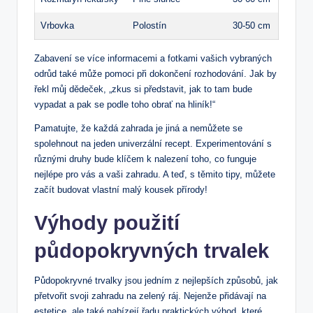
Vrbovka
Polostín
30-50 cm
Zabavení se více informacemi a fotkami vašich vybraných
odrůd také může pomoci při dokončení rozhodování. Jak by
řekl můj dědeček, „zkus si představit, jak to tam bude
vypadat a pak se podle toho obrať na hliník!“
Pamatujte, že každá zahrada je jiná a nemůžete se
spolehnout na jeden univerzální recept. Experimentování s
různými druhy bude klíčem k nalezení toho, co funguje
nejlépe pro vás a vaši zahradu. A teď, s těmito tipy, můžete
začít budovat vlastní malý kousek přírody!
Výhody použití
půdopokryvných trvalek
Půdopokryvné trvalky jsou jedním z nejlepších způsobů, jak
přetvořit svoji zahradu na zelený ráj. Nejenže přidávají na
estetice, ale také nabízejí řadu praktických výhod, které