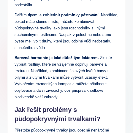
podestýlku.
Dalším tipem je
zohlednit podmínky pěstování.
Například,
pokud máte slunné místo, můžete kombinovat
půdopokryvné trvalky jako jsou rozchodníky s jinými
suchomilnými rostlinami. Naopak v polostínu nebo stínu
byste měli volit druhy, které jsou odolné vůči nedostatku
slunečního světla.
Barevná harmonie je také důležitým faktorem.
Zkuste
vybírat rostliny, které se vzájemně doplňují barevně a
texturou. Například, kombinace fialových květů barvy s
bílými a žlutými trvalkami může vytvořit úžasný efekt.
Vytvořením rozmanitých kompozic můžete přitáhnout
opylovače a další živočichy, což přispívá k celkové
biodiverzitě vaší zahrady.
Jak řešit problémy s
půdopokryvnými trvalkami?
Přestože půdopokryvné trvalky jsou obecně nenáročné