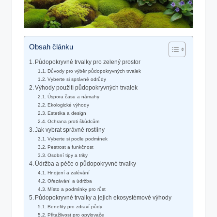
Obsah článku
Půdopokryvné trvalky pro zelený prostor
Důvody pro výběr půdopokryvných trvalek
Vyberte si správné odrůdy
Výhody použití půdopokryvných trvalek
Úspora času a námahy
Ekologické výhody
Estetika a design
Ochrana proti škůdcům
Jak vybrat správné rostliny
Vyberte si podle podmínek
Pestrost a funkčnost
Osobní tipy a triky
Údržba a péče o půdopokryvné trvalky
Hnojení a zalévání
Ořezávání a údržba
Místo a podmínky pro růst
Půdopokryvné trvalky a jejich ekosystémové výhody
Benefity pro zdraví půdy
Přitažlivost pro opylovače