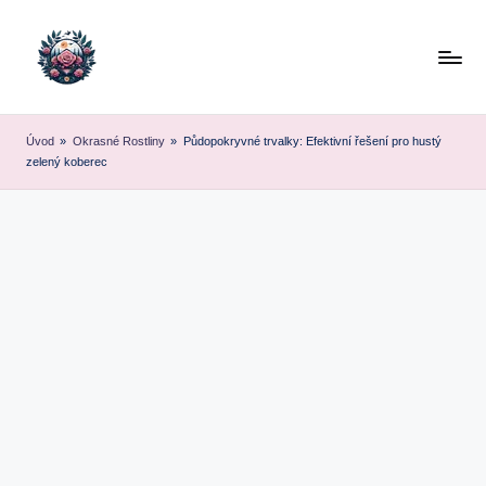
Skip
to
content
Úvod
»
Okrasné Rostliny
»
Půdopokryvné trvalky: Efektivní řešení pro hustý
zelený koberec