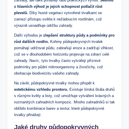
zahrady, ale také přinášejí řadu praktických výhod.
Jednou
z hlavních výhod je jejich schopnost potlačit růst
plevelů.
Díky husté vegetaci vytvořené trvalkami se
zamezí přístupu světla k nežádoucím rostlinám, což
výrazně usnadňuje údržbu zahrady.
Další výhodou je
zlepšení struktury půdy a podmínky pro
růst dalších rostlin.
Kořeny půdopokryvných trvalek
pomáhají udržovat půdu, zabraňují eroze a zadržují vlhkost,
což se v dlouhodobém horizontu projevuje na zdraví celé
zahrady. Navíc, tyto trvalky často vytvářejí příznivé
podmínky pro půdní mikroorganismy a živočichy, což
obohacuje biodiverzitu vašeho zahrady.
Na závěr, půdopokryvné trvalky mohou přispět k
estetickému vzhledu prostoru.
Existuje široká škála druhů
s různými květy a listy, což umožňuje vytváření krásných a
rozmanitých zahradních kompozic. Mnoho zahradníků si tak
oblíbilo kombinace barev a textur, které půdopokryvné
trvalky přinášejí.
Jaké druhy půdopokryvných