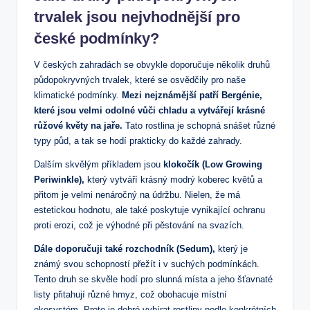
trvalek jsou nejvhodnější pro
české podmínky?
V českých zahradách se obvykle doporučuje několik druhů
půdopokryvných trvalek, které se osvědčily pro naše
klimatické podmínky.
Mezi nejznámější patří Bergénie,
které jsou velmi odolné vůči chladu a vytvářejí krásné
růžové květy na jaře.
Tato rostlina je schopná snášet různé
typy půd, a tak se hodí prakticky do každé zahrady.
Dalším skvělým příkladem jsou
klokočík (Low Growing
Periwinkle),
který vytváří krásný modrý koberec květů a
přitom je velmi nenáročný na údržbu. Nielen, že má
estetickou hodnotu, ale také poskytuje vynikající ochranu
proti erozi, což je výhodné při pěstování na svazích.
Dále doporučuji také rozchodník (Sedum),
který je
známý svou schopností přežít i v suchých podmínkách.
Tento druh se skvěle hodí pro slunná místa a jeho šťavnaté
listy přitahují různé hmyz, což obohacuje místní
ekosystém. Proto je dobré vybírat rostliny podle konkrétních