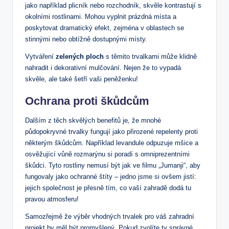
jako například plicník nebo rozchodník, skvěle kontrastují s
okolními rostlinami. Mohou vyplnit prázdná místa a
poskytovat dramatický efekt, zejména v oblastech se
stinnými nebo obtížně dostupnými místy.
Vytváření
zelených ploch
s těmito trvalkami může klidně
nahradit i dekorativní mulčování. Nejen že to vypadá
skvěle, ale také šetří vaši peněženku!
Ochrana proti škůdcům
Dalším z těch skvělých benefitů je, že mnohé
půdopokryvné trvalky fungují jako přirozené repelenty proti
některým škůdcům. Například levandule odpuzuje mšice a
osvěžující vůně rozmarýnu si poradí s omniprezentními
škůdci. Tyto rostliny nemusí být jak ve filmu „Jumanji“, aby
fungovaly jako ochranné štíty – jedno jsme si ovšem jistí:
jejich společnost je přesně tím, co vaší zahradě dodá tu
pravou atmosferu!
Samozřejmě že výběr vhodných trvalek pro váš zahradní
projekt by měl být promyšlený. Pokud zvolíte ty správné,