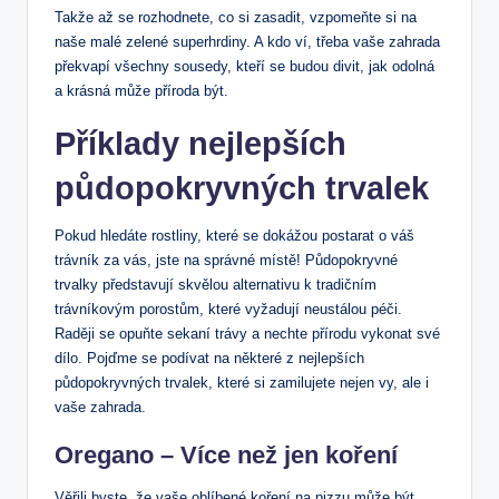
Takže až se rozhodnete, co si zasadit, vzpomeňte si na
naše malé zelené superhrdiny. A kdo ví, třeba vaše zahrada
překvapí všechny sousedy, kteří se budou divit, jak odolná
a krásná může příroda být.
Příklady nejlepších
půdopokryvných trvalek
Pokud hledáte rostliny, které se dokážou postarat o váš
trávník za vás, jste na správné místě! Půdopokryvné
trvalky představují skvělou alternativu k tradičním
trávníkovým porostům, které vyžadují neustálou péči.
Raději se opuňte sekaní trávy a nechte přírodu vykonat své
dílo. Pojďme se podívat na některé z nejlepších
půdopokryvných trvalek, které si zamilujete nejen vy, ale i
vaše zahrada.
Oregano – Více než jen koření
Věřili byste, že vaše oblíbené koření na pizzu může být