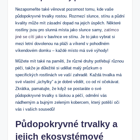
Nezapomeňte také věnovat pozornost tomu, kde vaše
půdopokryvné trvalky rostou. Rozmezí slunce, stínu a půdní
kvality může mít zásadní dopad na jejich úspěch. Některé
rostliny jsou pro slunná místa jako slunce samy,
zatímco
jiné se cítí jako
v bavlnce ve stínu. Je to jako vybrat si
mezi letní dovolenou na pláži a víkend v pohodlném
víkendovém domku – každé místo má své výhody!
Můžete mít také na paměti, že různé druhy potřebují různou
péči, takže je důležité si udělat malý průzkum o
specifických rostlinách ve vaší zahradě. Každá trvalka má
své vlastní „úchylky“ a je dobré vědět, co od ní očekávat.
Zkrátka, pamatujte, že když se postaráte o své
půdopokryvné trvalky s láskou a péčí, odmění vás
nádherným a bujným zeleným kobercem, který potěší oči
vás i vašich sousedů!
Půdopokryvné trvalky a
jejich ekosystémové