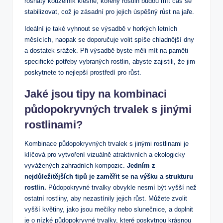
rosnatý kouzelník klesne, kořeny rostlin budou mít čas se
stabilizovat, což je zásadní pro jejich úspěšný růst na jaře.
Ideální je také vyhnout se výsadbě v horkých letních
měsících, naopak se doporučuje volit spíše chladnější dny
a dostatek srážek. Při výsadbě byste měli mít na paměti
specifické potřeby vybraných rostlin, abyste zajistili, že jim
poskytnete to nejlepší prostředí pro růst.
Jaké jsou tipy na kombinaci
půdopokryvných trvalek s jinými
rostlinami?
Kombinace půdopokryvných trvalek s jinými rostlinami je
klíčová pro vytvoření vizuálně atraktivních a ekologicky
vyvážených zahradních kompozic.
Jedním z
nejdůležitějších tipů je zaměřit se na výšku a strukturu
rostlin.
Půdopokryvné trvalky obvykle nesmí být vyšší než
ostatní rostliny, aby nezastínily jejich růst. Můžete zvolit
vyšší květiny, jako jsou mečíky nebo slunečnice, a doplnit
je o nízké půdopokryvné trvalky, které poskytnou krásnou