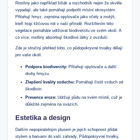
Rostliny jako například šišák a rozchodník nejen že skvěle
vypadají, ale také pomáhají podpořit místní ekosystém.
Přitahují hmyz, zejména opylovače jako včely a motýli,
kteří hrají klíčovou roli v naší přírodě. Rozšířením této
vegetace pomáháte udržovat biodiverzitu ve svém okolí. A
co více, rostliny absorbují škodlivé látky z ovzduší.
Zde je stručný přehled toho, co půdopokryvné trvalky dělají
pro vaše okolí:
Podpora biodiverzity:
Přitahují opylovače a další
druhy hmyzu.
Zlepšení kvality vzduchu:
Pomáhají čistit vzduch od
škodlivin.
Prevence eroze:
Udržují půdu na svém místě, což je
důležité zejména na svazích.
Estetika a design
Dalším nepopiratelným plusem je jejich schopnost přidat
stylem a barvami do vaší zahrady. Půdopokryvné trvalky,