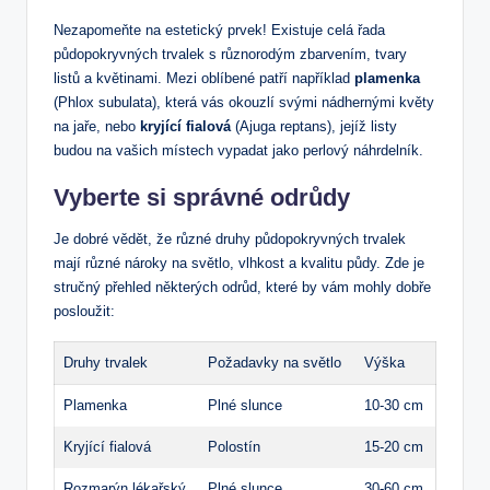
Nezapomeňte na estetický prvek! Existuje celá řada
půdopokryvných trvalek s různorodým zbarvením, tvary
listů a květinami. Mezi oblíbené patří například
plamenka
(Phlox subulata), která vás okouzlí svými nádhernými květy
na jaře, nebo
kryjící fialová
(Ajuga reptans), jejíž listy
budou na vašich místech vypadat jako perlový náhrdelník.
Vyberte si správné odrůdy
Je dobré vědět, že různé druhy půdopokryvných trvalek
mají různé nároky na světlo, vlhkost a kvalitu půdy. Zde je
stručný přehled některých odrůd, které by vám mohly dobře
posloužit:
Druhy trvalek
Požadavky na světlo
Výška
Plamenka
Plné slunce
10-30 cm
Kryjící fialová
Polostín
15-20 cm
Rozmarýn lékařský
Plné slunce
30-60 cm