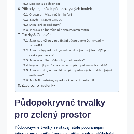
Estetika a udržitelnost
Příklady nejlepších půdopokryvných trvalek
Oregano – Více než jen koření
Šalvěj – Královna medu
Bylinkové společenství
Tabulka oblíbených půdopokryvných rostlin
Otázky & Odpovědi
Jaké jsou výhody používání půdopokryvných trvalek v
zahradě?
Jaké druhy půdopokryvných trvalek jsou nejvhodnější pro
české podmínky?
Jaká je údržba půdopokryvných trvalek?
Kdy je nejlepší čas na výsadbu půdopokryvných trvalek?
Jaké jsou tipy na kombinaci půdopokryvných trvalek s jinými
rostlinami?
Jak řešit problémy s půdopokryvnými trvalkami?
Závěrečné myšlenky
Půdopokryvné trvalky
pro zelený prostor
Půdopokryvné trvalky se stávají stále populárnějším
řešením pro vytváření esteticky příjemných a udržitelných