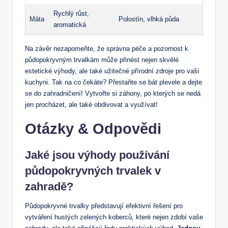
Rychlý růst,
Máta
Polostín, vlhká půda
aromatická
Na závěr nezapomeňte, že správna péče a pozornost k
půdopokryvným trvalkám může přinést nejen skvělé
estetické výhody, ale také užitečné přírodní zdroje pro vaši
kuchyni. Tak na co čekáte? Přestaňte se bát plevele a dejte
se do zahradničení! Vytvořte si záhony, po kterých se nedá
jen procházet, ale také obdivovat a využívat!
Otázky & Odpovědi
Jaké jsou výhody používání
půdopokryvných trvalek v
zahradě?
Půdopokryvné trvalky představují efektivní řešení pro
vytváření hustých zelených koberců, které nejen zdobí vaše