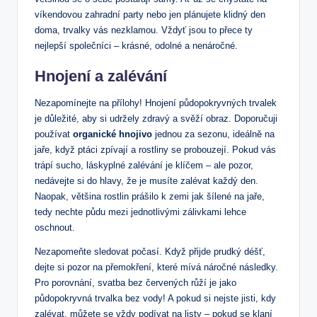
víkendovou zahradní party nebo jen plánujete klidný den
doma, trvalky vás nezklamou. Vždyť jsou to přece ty
nejlepší společníci – krásné, odolné a nenáročné.
Hnojení a zalévání
Nezapomínejte na přílohy! Hnojení půdopokryvných trvalek
je důležité, aby si udržely zdravý a svěží obraz. Doporučuji
používat
organické hnojivo
jednou za sezonu, ideálně na
jaře, když ptáci zpívají a rostliny se probouzejí. Pokud vás
trápí sucho, láskyplné zalévání je klíčem – ale pozor,
nedávejte si do hlavy, že je musíte zalévat každý den.
Naopak, většina rostlin prášilo k zemi jak šílené na jaře,
tedy nechte půdu mezi jednotlivými zálivkami lehce
oschnout.
Nezapomeňte sledovat počasí. Když přijde prudký déšť,
dejte si pozor na přemokření, které mívá náročné následky.
Pro porovnání, svatba bez červených růží je jako
půdopokryvná trvalka bez vody! A pokud si nejste jisti, kdy
zalévat, můžete se vždy podívat na listy – pokud se klaní