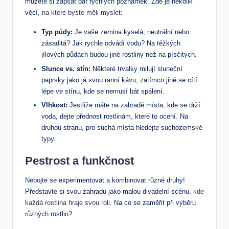
můžete si zapsat pár rychlých poznámek. Zde je několik
věcí,
na které byste měli myslet
:
Typ půdy:
Je vaše zemina kyselá, neutrální nebo
zásaditá? Jak rychle odvádí vodu? Na těžkých
jílových půdách budou jiné rostliny než na písčitých.
Slunce vs. stín:
Některé trvalky milují sluneční
paprsky jako já svou ranní kávu, zatímco jiné se cítí
lépe ve stínu, kde se nemusí bát spálení.
Vlhkost:
Jestliže máte na zahradě místa, kde se drží
voda, dejte přednost rostlinám, které to ocení. Na
druhou stranu, pro suchá místa hledejte suchozemské
typy.
Pestrost a funkčnost
Nebojte se experimentovat a kombinovat různé druhy!
Představte si svou zahradu jako malou divadelní scénu,
kde
každá rostlina hraje svou roli
. Na co se zaměřit při výběru
různých rostlin?