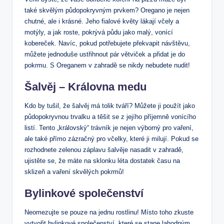
také skvělým půdopokryvným prvkem? Oregano je nejen
chutné, ale i krásné. Jeho fialové květy lákají včely a
motýly, a jak roste, pokrývá půdu jako malý, vonící
kobereček. Navíc, pokud potřebujete překvapit návštěvu,
můžete jednoduše ustřihnout pár větviček a přidat je do
pokrmu. S Oreganem v zahradě se nikdy nebudete nudit!
Šalvěj – Královna medu
Kdo by tušil, že šalvěj má tolik tváří? Můžete ji použít jako
půdopokryvnou trvalku a těšit se z jejího příjemně vonícího
listí. Tento „královský“ trávník je nejen výborný pro vaření,
ale také přímo zázračný pro včelky, které ji milují. Pokud se
rozhodnete zelenou záplavu šalvěje nasadit v zahradě,
ujistěte se, že máte na sklonku léta dostatek času na
sklizeň a vaření skvělých pokrmů!
Bylinkové společenství
Neomezujte se pouze na jednu rostlinu! Místo toho zkuste
vytvořit bylinkové společenství, které se stane lahodným