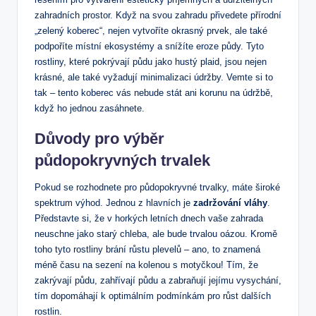
zahradních prostor. Když na svou zahradu přivedete přírodní
„zelený koberec“, nejen vytvoříte okrasný prvek, ale také
podpoříte místní ekosystémy a snížíte eroze půdy. Tyto
rostliny, které pokrývají půdu jako hustý plaid, jsou nejen
krásné, ale také vyžadují minimalizaci údržby. Vemte si to
tak – tento koberec vás nebude stát ani korunu na údržbě,
když ho jednou zasáhnete.
Důvody pro výběr
půdopokryvných trvalek
Pokud se rozhodnete pro půdopokryvné trvalky, máte široké
spektrum výhod. Jednou z hlavních je
zadržování vláhy
.
Představte si, že v horkých letních dnech vaše zahrada
neuschne jako starý chleba, ale bude trvalou oázou. Kromě
toho tyto rostliny brání růstu plevelů – ano, to znamená
méně času na sezení na kolenou s motyčkou! Tím, že
zakrývají půdu, zahřívají půdu a zabraňují jejímu vysychání,
tím dopomáhají k optimálním podmínkám pro růst dalších
rostlin.