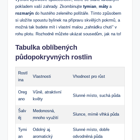
pokladem vaší zahrady. Zkombinujte
tymian
,
máty
a
rozmarýn
do hustého zeleného polštáře. Tímto způsobem
si uložíte spoustu bylinek na přípravu skvělých pokrmů, a
možná tak budete mít i vlastní malou „zahrádku chutí“ v
rohu plotu. Rozhodně můžete ukázat sousedům, jak na to!
Tabulka oblíbených
půdopokryvných rostlin
Rostl
Vlastnosti
Vhodnost pro růst
ina
Oreg
Vůně, atraktivní
Slunné místo, suchá půda
ano
květy
Šalv
Medonosná,
Slunce, mírně vlhká půda
ěj
mnoho využití
Tymi
Odolný aj.
Slunné místo, dobře
an
aromatický
odvodněná půda