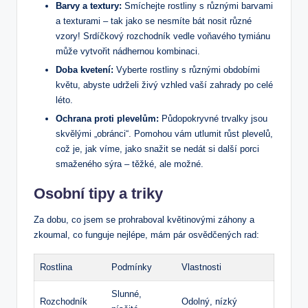
Barvy a textury:
Smíchejte rostliny s různými barvami
a texturami – tak jako se nesmíte bát nosit různé
vzory! Srdíčkový rozchodník vedle voňavého tymiánu
může vytvořit nádhernou kombinaci.
Doba kvetení:
Vyberte rostliny s různými obdobími
květu, abyste udrželi živý vzhled vaší zahrady po celé
léto.
Ochrana proti plevelům:
Půdopokryvné trvalky jsou
skvělými „obránci“. Pomohou vám utlumit růst plevelů,
což je, jak víme, jako snažit se nedát si další porci
smaženého sýra – těžké, ale možné.
Osobní tipy a triky
Za dobu, co jsem se prohraboval květinovými záhony a
zkoumal, co funguje nejlépe, mám pár osvědčených rad:
Rostlina
Podmínky
Vlastnosti
Slunné,
Rozchodník
Odolný, nízký