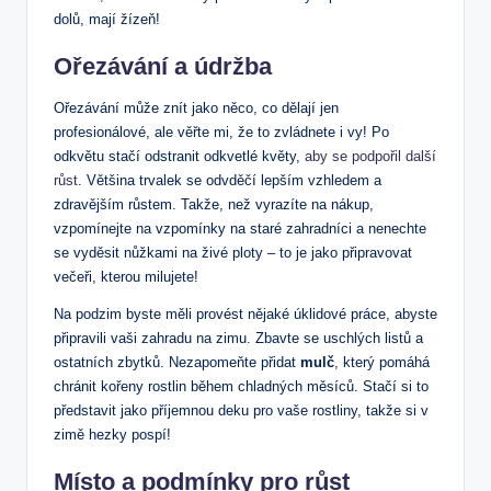
dolů, mají žízeň!
Ořezávání a údržba
Ořezávání může znít jako něco, co dělají jen
profesionálové, ale věřte mi, že to zvládnete i vy! Po
odkvětu stačí odstranit odkvetlé květy,
aby se podpořil další
růst
. Většina trvalek se odvděčí lepším vzhledem a
zdravějším růstem. Takže, než vyrazíte na nákup,
vzpomínejte na vzpomínky na staré zahradníci a nenechte
se vyděsit nůžkami na živé ploty – to je jako připravovat
večeři, kterou milujete!
Na podzim byste měli provést nějaké úklidové práce, abyste
připravili vaši zahradu na zimu. Zbavte se uschlých listů a
ostatních zbytků. Nezapomeňte přidat
mulč
, který pomáhá
chránit kořeny rostlin během chladných měsíců. Stačí si to
představit jako příjemnou deku pro vaše rostliny, takže si v
zimě hezky pospí!
Místo a podmínky pro růst