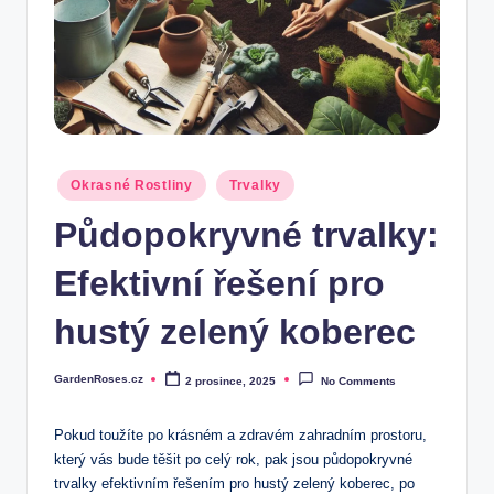
Posted
Okrasné Rostliny
Trvalky
in
Půdopokryvné trvalky:
Efektivní řešení pro
hustý zelený koberec
GardenRoses.cz
2 prosince, 2025
No Comments
Posted
by
Pokud toužíte po krásném a zdravém zahradním prostoru,
který vás bude těšit po celý rok, pak jsou půdopokryvné
trvalky efektivním řešením pro hustý zelený koberec, po