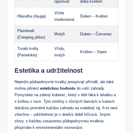
opylovač
doba kvetení
Včela
Hlavařka (Ajuga)
Duben – Květen
medonosná
Plamének
Motýli
Duben – Červenec
(Creeping phlox)
Trvalé květy
Včely,
Květen – Srpen
(Periwinkle)
motýli
Estetika a udržitelnost
Nejenže půdopokryvné trvalky prospívají přírodě, ale také
mohou přinést
estetickou hodnotu
do vaší zahrady.
Pomyslete na zelený koberec, který v létě láká k lehátku a
s knihou v ruce. Tyto rostliny v různých barvách a tvarech
dokážou proměnit každou zahradu na malebný ráj. A to není
všechno – udržitelnost je v dnešní době klíčová. Jinými
slovy, s každou zasazenou půdopokryvnou trvalkou
přispíváte k environmentální rovnováze.