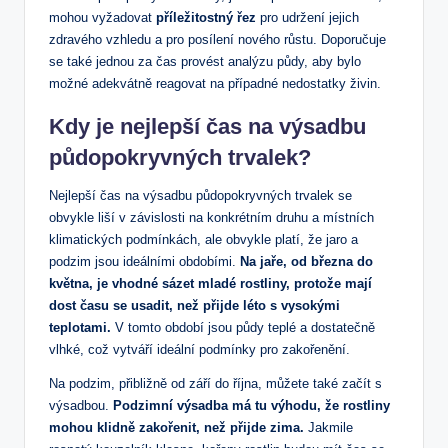
mohou vyžadovat
příležitostný řez
pro udržení jejich
zdravého vzhledu a pro posílení nového růstu. Doporučuje
se také jednou za čas provést analýzu půdy, aby bylo
možné adekvátně reagovat na případné nedostatky živin.
Kdy je nejlepší čas na výsadbu
půdopokryvných trvalek?
Nejlepší čas na výsadbu půdopokryvných trvalek se
obvykle liší v závislosti na konkrétním druhu a místních
klimatických podmínkách, ale obvykle platí, že jaro a
podzim jsou ideálními obdobími.
Na jaře, od března do
května, je vhodné sázet mladé rostliny, protože mají
dost času se usadit, než přijde léto s vysokými
teplotami.
V tomto období jsou půdy teplé a dostatečně
vlhké, což vytváří ideální podmínky pro zakořenění.
Na podzim, přibližně od září do října, můžete také začít s
výsadbou.
Podzimní výsadba má tu výhodu, že rostliny
mohou klidně zakořenit, než přijde zima.
Jakmile