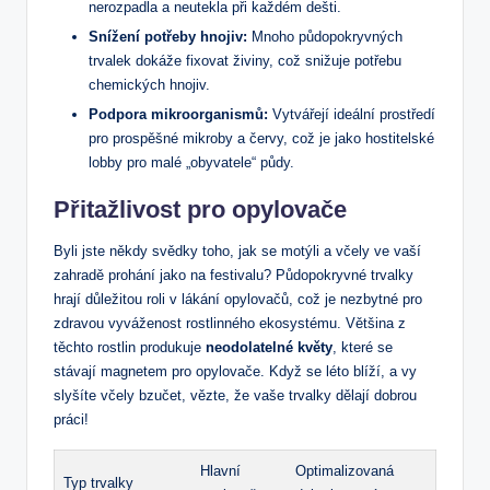
nerozpadla a neutekla při každém dešti.
Snížení potřeby hnojiv:
Mnoho půdopokryvných
trvalek dokáže fixovat živiny, což snižuje potřebu
chemických hnojiv.
Podpora mikroorganismů:
Vytvářejí ideální prostředí
pro prospěšné mikroby a červy, což je jako hostitelské
lobby pro malé „obyvatele“ půdy.
Přitažlivost pro opylovače
Byli jste někdy svědky toho, jak se motýli a včely ve vaší
zahradě prohání jako na festivalu? Půdopokryvné trvalky
hrají důležitou roli v lákání opylovačů, což je nezbytné pro
zdravou vyváženost rostlinného ekosystému. Většina z
těchto rostlin produkuje
neodolatelné květy
, které se
stávají magnetem pro opylovače. Když se léto blíží, a vy
slyšíte včely bzučet, vězte, že vaše trvalky dělají dobrou
práci!
Hlavní
Optimalizovaná
Typ trvalky