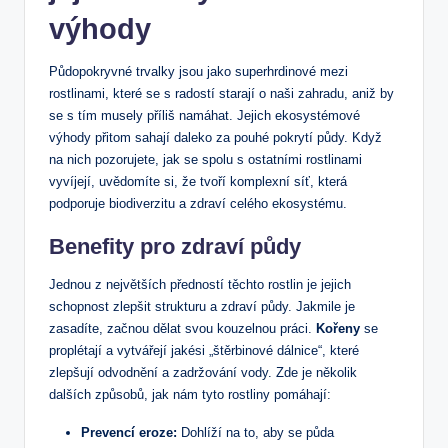
výhody
Půdopokryvné trvalky jsou jako superhrdinové mezi
rostlinami, které se s radostí starají o naši zahradu, aniž by
se s tím musely příliš namáhat. Jejich ekosystémové
výhody přitom sahají daleko za pouhé pokrytí půdy. Když
na nich pozorujete, jak se spolu s ostatními rostlinami
vyvíjejí, uvědomíte si, že tvoří komplexní síť, která
podporuje biodiverzitu a zdraví celého ekosystému.
Benefity pro zdraví půdy
Jednou z největších předností těchto rostlin je jejich
schopnost zlepšit strukturu a zdraví půdy. Jakmile je
zasadíte, začnou dělat svou kouzelnou práci.
Kořeny
se
proplétají a vytvářejí jakési „štěrbinové dálnice“, které
zlepšují odvodnění a zadržování vody. Zde je několik
dalších způsobů, jak nám tyto rostliny pomáhají:
Prevencí eroze:
Dohlíží na to, aby se půda