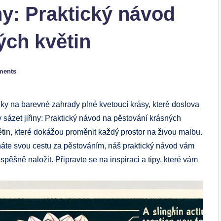
iny: Praktický návod
ých květin
ments
nky na barevné zahrady plné kvetoucí krásy, které doslova
sázet jiřiny: Praktický návod na pěstování krásných
větin, které dokážou proměnit každý prostor na živou malbu.
áte svou cestu za pěstováním, náš praktický návod vám
spěšně naložit. Připravte se na inspiraci a tipy, které vám