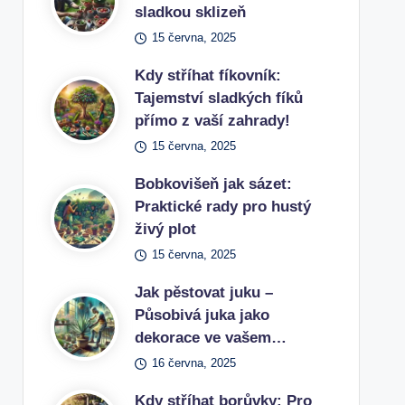
sladkou sklizeň
15 června, 2025
Kdy stříhat fíkovník:
Tajemství sladkých fíků
přímo z vaší zahrady!
15 června, 2025
Bobkovišeň jak sázet:
Praktické rady pro hustý
živý plot
15 června, 2025
Jak pěstovat juku –
Působivá juka jako
dekorace ve vašem…
16 června, 2025
Kdy stříhat borůvky: Pro