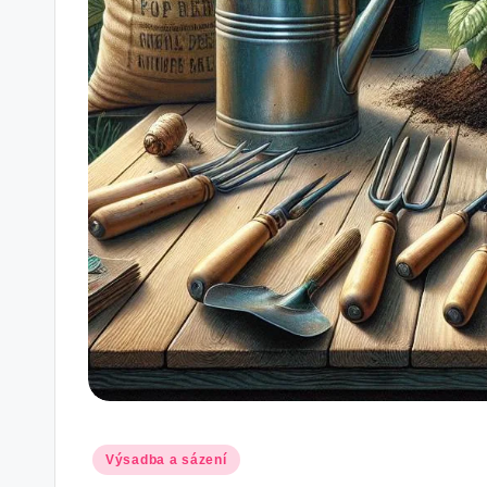
Posted
Výsadba a sázení
in