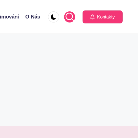
imování
O Nás
Kontakty