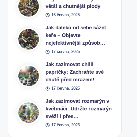
větší a chutnější plody
16 června, 2025
Jak daleko od sebe sázet
keře – Objevte
nejefektivnější způsob…
17 června, 2025
Jak zazimovat chilli
papričky: Zachraňte své
chutě před mrazem!
17 června, 2025
Jak zazimovat rozmarýn v
květináči: Udržte rozmarýn
svěží i přes…
17 června, 2025