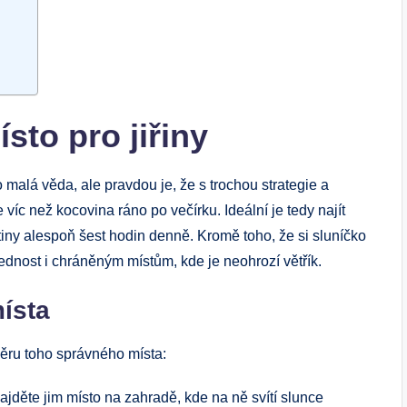
sto pro jiřiny
o malá věda, ale pravdou je, že s trochou strategie a
 víc než kocovina ráno po večírku. Ideální je tedy najít
tiny alespoň šest hodin denně. Kromě toho, že si sluníčko
řednost i chráněným místům, kde je neohrozí větřík.
místa
ýběru toho správného místa:
Najděte jim místo na zahradě, kde na ně svítí slunce