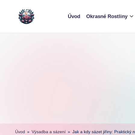
Skip
Úvod
Okrasné Rostliny
to
content
Úvod
»
Výsadba a sázení
»
Jak a kdy sázet jiřiny: Praktický