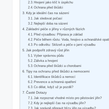
Hnojení jako klíč k úspěchu
Ochrana před škůdci
Kdy je ideální čas na sázení
Jak sledovat počasí
Nejlepší doba na sázení
Základní péče o jiřiny v různých fázích
Před výsadbou: Příprava je základ
Péče během růstu: Voda, hnojivo a ochranářské opat
Po odkvětu: Sklizeň a péče o jarní výsadbu
Jak podpořit zdravý růst jiřin
Vyber správnou půdu
Zálivka a hnojení
Ochrana před škůdci a chorobami
Tipy na ochranu před škůdci a nemocemi
Identifikace škůdců a nemocí
Prevence a ochranná opatření
Co dělat, když už je pozdě?
Časté Dotazy
Jak rozpoznat vhodné místo pro pěstování jiřin?
Kdy je nejlepší čas na výsadbu jiřin?
Jak správně připravit hlízy jiřin na výsadbu?