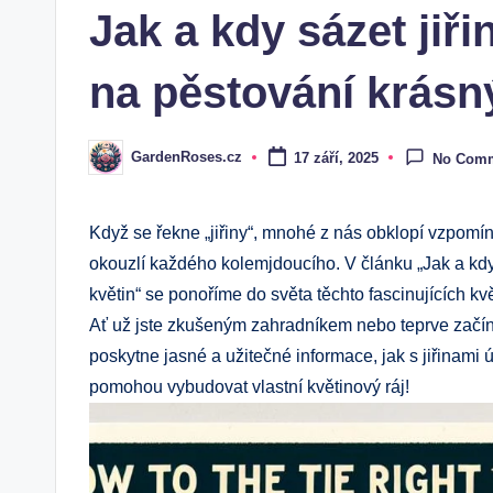
Jak a kdy sázet jiř
na pěstování krásn
GardenRoses.cz
17 září, 2025
No Com
Posted
by
Když se řekne „jiřiny“, mnohé z nás obklopí vzpomí
okouzlí každého kolemjdoucího. V článku „Jak a kdy 
květin“ se ponoříme do světa těchto fascinujících k
Ať už jste zkušeným zahradníkem nebo teprve začín
poskytne jasné a užitečné informace, jak s jiřinami ú
pomohou vybudovat vlastní květinový ráj!