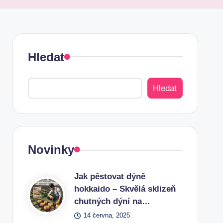
Hledat
Hledat
Novinky
Jak pěstovat dýně
hokkaido – Skvělá sklizeň
chutných dýní na…
14 června, 2025