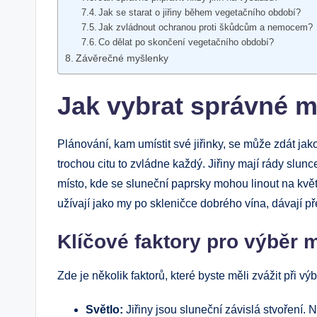
Jak se starat o jiřiny během vegetačního období?
Jak zvládnout ochranou proti škůdcům a nemocem?
Co dělat po skončení vegetačního období?
Závěrečné myšlenky
Jak vybrat správné mí
Plánování, kam umístit své jiřinky, se může zdát jak
trochou citu to zvládne každý. Jiřiny mají rády slunce
místo, kde se sluneční paprsky mohou linout na kvě
užívají jako my po skleničce dobrého vína, dávají p
Klíčové faktory pro výběr 
Zde je několik faktorů, které byste měli zvážit při v
Světlo:
Jiřiny jsou sluneční závislá stvoření. 